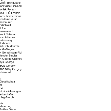
yelő
Filmindustrie
nanzkrise
Finnland
olitik
Forex-
ung
FPÖ
Francis
rans Timmermans
reedom House
reimaurer
dlichkeit
e
fried
densmarsch
ront National
mentalismus
alisierung
arbeiter
ikt
Geburtenrate
rs
Gefängnis
ik
Gemeinsam-PM
Gender Studies
ik
George Clooney
oys
George
ros
Gergely
arácsony
Gergely
chtsurteil
g
Gesellschaft
ng
tz
treidelieferungen
erkschaften
hlag
Giorgia
rde
alisierung
Golden Globe