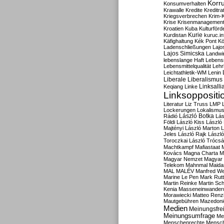
Korru
Konsumverhalten
Krawalle
Kredite
Kreditra
Kriegsverbrechen
Krim-K
Krise
Krisenmanagemen
Kroatien
Kuba
Kulturförd
Kurdistan
Kurie
kuruc.in
Käfighaltung
Kék Pont
Kö
Ladenschließungen
Lajo
Lajos Simicska
Landwir
lebenslange Haft
Lebensm
Lebensmittelqualität
Lehr
Leichtathletik-WM
Lenin
Liberale
Liberalismus
Linksalli
Keqiang
Linke
Linksoppositi
Literatur
Liz Truss
LMP
Lockerungen
Lokalismu
Rádió
László Botka
Lás
Földi
László Kiss
László
Majtényi
László Marton
L
Jeles
László Rajk
Lászl
Toroczkai
László Trócsá
Machtkampf
Mafiastaat
Kovács
Magna Charta
M
Magyar Nemzet
Magyar 
Telekom
Mahnmal
Maida
MAL
MALÉV
Manfred W
Marine Le Pen
Mark Rut
Martin Reinke
Martin Sch
Kenia
Masseneinwander
Morawiecki
Matteo Renz
Mautgebühren
Mazedoni
Medien
Meinungsfrei
Meinungsumfrage
Me
Menschenrechte
Mensc