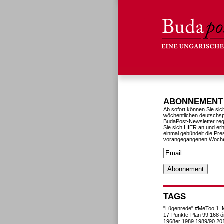
ABONNEMENT
Ab sofort können Sie sic
wöchentlichen deutschs
BudaPost-Newsletter reg
Sie sich HIER an und erh
einmal gebündelt die Pre
vorangegangenen Woch
TAGS
"Lügenrede"
#MeToo
1. 
17-Punkte-Plan
99
168 ó
1968er
1989
1989/90
20