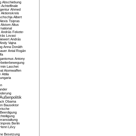
g
Abschiebung
g
Achtelfinale
gentur
Ahmed
Aktionskreis
schschja
Albert
Alexis Tsipras
Alstom
Altus
national
András Fekete-
rás Lovasi
iewert
András
Andy Vajna
ng
Anna Donáth
bauer
Antal Rogán
ifa
iganismus
Antony
rbeiterbewegung
rmin Laschet
al
Atomwaffen
y
Attila
ungaria
en
änder
nderung
Außenpolitik
ack Obama
en
Bausektor
rische
Beerdigung
hteiligung
eranstaltung
inpreis
Berlin
Henri Lévy
me
Besetzung