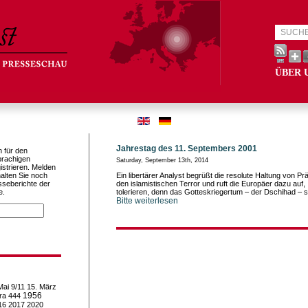
ÜBER 
Jahrestag des 11. Septembers 2001
h für den
prachigen
Saturday, September 13th, 2014
istrieren. Melden
alten Sie noch
Ein libertärer Analyst begrüßt die resolute Haltung von 
sseberichte der
den islamistischen Terror und ruft die Europäer dazu auf, 
e.
tolerieren, denn das Gotteskriegertum – der Dschihad – s
Bitte weiterlesen
Mai
9/11
15. März
1956
ra
444
16
2017
2020