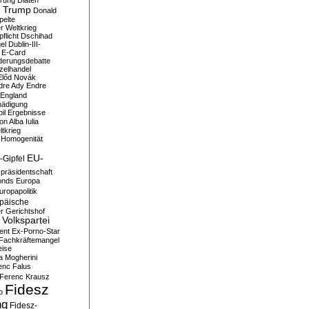
erung
Diäten
 Trump
Donald
pelte
er Weltkrieg
flicht
Dschihad
el
Dublin-III-
E-Card
derungsdebatte
zelhandel
Előd Novák
dre Ady
Endre
England
hädigung
il
Ergebnisse
n Alba Iulia
ltkrieg
 Homogenität
EU-
-Gipfel
präsidentschaft
onds
Europa
uropapolitik
päische
r Gerichtshof
Volkspartei
ent
Ex-Porno-Star
Fachkräftemangel
eise
a Mogherini
enc Falus
Ferenc Krausz
Fidesz
o
ng
Fidesz-