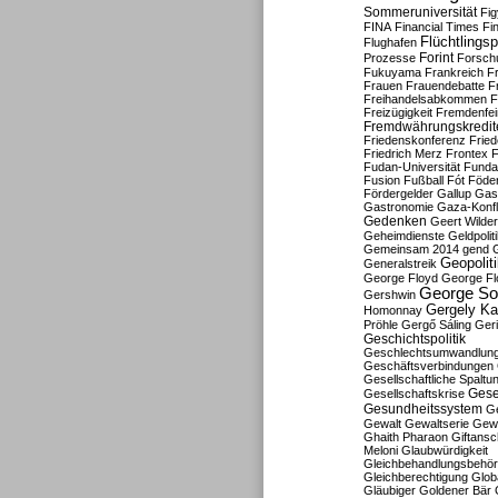
Sommeruniversität
Fig
FINA
Financial Times
Fi
Flüchtlingsp
Flughafen
Forint
Prozesse
Forsch
Fukuyama
Frankreich
F
Frauen
Frauendebatte
F
Freihandelsabkommen
F
Freizügigkeit
Fremdenfein
Fremdwährungskredit
Friedenskonferenz
Frie
Friedrich Merz
Frontex
F
Fudan-Universität
Funda
Fusion
Fußball
Fót
Föder
Fördergelder
Gallup
Gast
Gastronomie
Gaza-Konfl
Gedenken
Geert Wilde
Geheimdienste
Geldpolit
Gemeinsam 2014
gend
Geopolit
Generalstreik
George Floyd
George Fl
George So
Gershwin
Gergely K
Homonnay
Pröhle
Gergő Sáling
Geri
Geschichtspolitik
Geschlechtsumwandlun
Geschäftsverbindungen
Gesellschaftliche Spaltu
Gese
Gesellschaftskrise
Gesundheitssystem
Ge
Gewalt
Gewaltserie
Gew
Ghaith Pharaon
Giftansc
Meloni
Glaubwürdigkeit
Gleichbehandlungsbehö
Gleichberechtigung
Glob
Gläubiger
Goldener Bär