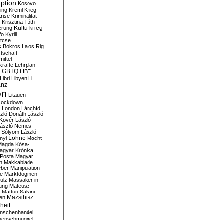
ption
Kosovo
ting
Kreml
Krieg
rise
Kriminalität
t
Krisztina Tóth
Kulturkrieg
erung
fo
Kyrill
tcse
s Bokros
Lajos Rig
tschaft
ittel
kräfte
Lehrplan
LGBTQ
LIBE
Libri
Libyen
Li
anz
on
Litauen
Lockdown
s
London
Lánchíd
zló Donáth
László
 Kövér
László
ászló Nemes
ó Sólyom
László
Löhne
nyi
Macht
Magda Kósa-
agyar Krónika
Posta
Magyar
n
Makkabiade
eber
Manipulation
te
Marktdogmen
ulz
Massaker in
ung
Mateusz
i
Matteo Salvini
en
Mazsihisz
heit
nschenhandel
henschmuggel