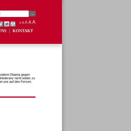
A
A
A
A
A
UNS
KONTAKT
Präsident Obama gegen
Intoleranz nicht weiter zu
ei uns auf den Fersen.