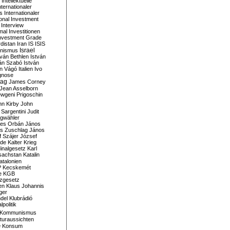
Intellektuelle
nternationaler
s
Internationaler
ional Investment
Interview
mal
Investitionen
nvestment Grade
rdistan
Iran
IS
ISIS
Israel
ionismus
tván Bethlen
István
ván Szabó
István
án Vágó
Italien
Ivo
gnose
tag
James Corney
Jean Asselborn
wgeni Prigoschin
hn Kirby
John
 Sargentini
Judit
gwähler
es Orbán
János
s Zuschlag
János
 Szájer
József
nde
Kalter Krieg
inalgesetz
Karl
sachstan
Katalin
atalonien
P
Kecskemét
e
KGB
tzgesetz
en
Klaus Johannis
ger
del
Klubrádió
politik
Kommunismus
turaussichten
e
Konsum