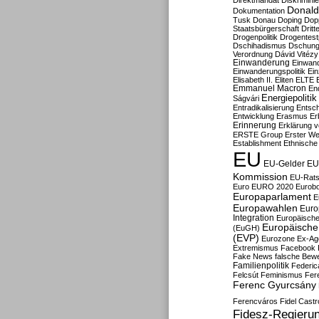
Direktmandat
Diskrimini
Donald
Dokumentation
Tusk
Donau
Doping
Dop
Staatsbürgerschaft
Dritt
Drogenpolitik
Drogentestp
Dschihadismus
Dschung
Verordnung
Dávid Vitézy
Einwanderung
Einwan
Einwanderungspolitik
Ein
Elisabeth II.
Eliten
ELTE
Emmanuel Macron
En
Energiepolitik
Ságvári
Entradikalisierung
Entsc
Entwicklung
Erasmus
Erb
Erinnerung
Erklärung vo
ERSTE Group
Erster We
Establishment
Ethnische
EU
EU-Gelder
EU
Kommission
EU-Rats
Euro
EURO 2020
Eurob
Europaparlament
E
Europawahlen
Euro
Integration
Europäische
Europäische 
(EuGH)
(EVP)
Eurozone
Ex-Ag
Extremismus
Facebook
Fake News
falsche Bew
Familienpolitik
Federic
Felcsút
Feminismus
Fer
Ferenc Gyurcsány
Ferencváros
Fidel Castr
Fidesz-Regieru