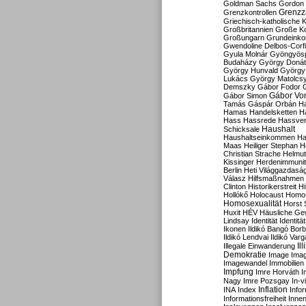
Goldman Sachs
Gordon 
Grenzz
Grenzkontrollen
Griechisch-katholische K
Großbritannien
Große Koa
Großungarn
Grundeink
Gwendoline Delbos-Corfi
Gyula Molnár
Gyöngyös
Budaházy
György Doná
György Hunvald
György
Lukács
György Matolcs
Demszky
Gábor Fodor
Gábor Vo
Gábor Simon
Tamás
Gáspár Orbán
Ha
Hamas
Handelsketten
H
Hass
Hassrede
Hassver
Haushalt
Schicksale
Haushaltseinkommen
Ha
Maas
Heiliger Stephan
H
Christian Strache
Helmut
Kissinger
Herdenimmunit
Berlin
Heti Világgazdasá
Válasz
Hilfsmaßnahmen
Clinton
Historikerstreit
Hi
Hollókő
Holocaust
Homo
Homosexualität
Horst 
Huxit
HÉV
Häusliche Ge
Lindsay
Identität
Identität
Ikonen
Ildikó Bangó Borb
Ildikó Lendvai
Ildikó Varg
Il
Illegale Einwanderung
Demokratie
Image
Ima
Imagewandel
Immobilien
Impfung
Imre Horváth
I
Nagy
Imre Pozsgay
In-v
Inflation
INA
Index
Info
Informationsfreiheit
Innen