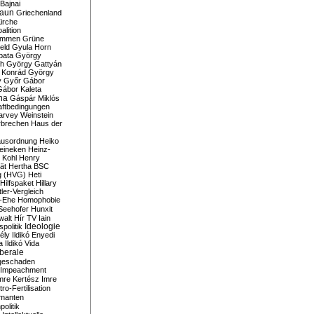
Bajnai
aun
Griechenland
irche
lition
ommen
Grüne
eld
Gyula Horn
pata
György
th
György Gattyán
 Konrád
György
y
Győr
Gábor
Gábor Kaleta
na
Gáspár Miklós
ftbedingungen
arvey Weinstein
brechen
Haus der
usordnung
Heiko
eineken
Heinz-
 Kohl
Henry
ät
Hertha BSC
g (HVG)
Heti
Hilfspaket
Hillary
tler-Vergleich
-Ehe
Homophobie
Seehofer
Hunxit
walt
Hír TV
Iain
spolitik
Ideologie
ély
Ildikó Enyedi
a
Ildikó Vida
liberale
geschaden
Impeachment
mre Kertész
Imre
itro-Fertilisation
rmanten
politik