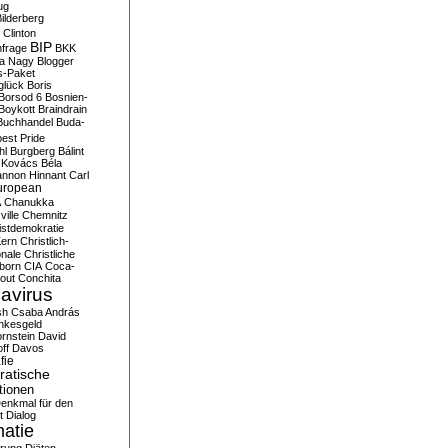
ug
ilderberg
l Clinton
BIP
frage
BKK
ka Nagy
Blogger
s-Paket
glück
Boris
Borsod 6
Bosnien-
Boykott
Braindrain
Buchhandel
Buda-
est Pride
hl
Burgberg
Bálint
 Kovács
Béla
nnon Hinnant
Carl
uropean
A
Chanukka
ville
Chemnitz
istdemokratie
Kern
Christlich-
onale
Christliche
born
CIA
Coca-
out
Conchita
avirus
sh
Csaba András
nkesgeld
rnstein
David
ff
Davos
fie
atische
tionen
enkmal für den
t
Dialog
atie