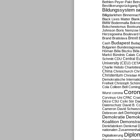
Bethlen-Peyer-Pakt
Betr
Bevölkerungsrückgang
B
Bildungssystem
Bil
Billigdarlehen
Binnennach
Black Lives Matter
Blan
BMW
Bodenmafia
Bokro
Bolschewismus
Bootsun
Johnson
Boris Nemzow
Herzegowina
Boulevard
Brexit
Brand
Bratislava
Budapest
Cash
Budap
Bulgarien
Bundestagswa
Hóman
Béla Biszku
Béla
Markó
Bündnis
Calais
Ca
Central E
Schmitt
CDU
University (CEU)
CET
Charlie Hebdo
Charlottes
China
Christchurch
Chr
Christentum
Christian 
Demokratische Internati
Freiheit
Christoph Schön
Cola
Colleen Bell
Coming
Coron
Wurst
corona
Corvinus-Uni
CPAC
Cra
Dézsi
CSU
Csíki Sör
Da
Datenschutz
David B. Co
Cameron
David Schwezo
Demogra
Debrecen
defi
Demokratie
Demokr
Koalition
Demonstra
Denkfabriken
Denkmal
D
nationalen Zusammenhal
Diplom
Digitalisierung