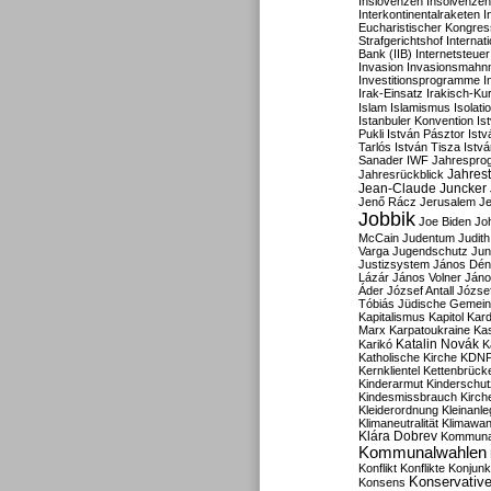
Inslovenzen
Insolvenzen
Interkontinentalraketen
I
Eucharistischer Kongres
Strafgerichtshof
Internat
Bank (IIB)
Internetsteuer
Invasion
Invasionsmahn
Investitionsprogramme
I
Irak-Einsatz
Irakisch-Ku
Islam
Islamismus
Isolat
Istanbuler Konvention
Is
Pukli
István Pásztor
Ist
Tarlós
István Tisza
Istv
Sanader
IWF
Jahrespro
Jahres
Jahresrückblick
Jean-Claude Juncker
Jenő Rácz
Jerusalem
Je
Jobbik
Joe Biden
Jo
McCain
Judentum
Judith
Varga
Jugendschutz
Jun
Justizsystem
János Dén
Lázár
János Volner
Jáno
Áder
József Antall
József
Tóbiás
Jüdische Gemei
Kapitalismus
Kapitol
Kard
Marx
Karpatoukraine
Ka
Katalin Novák
Karikó
K
Katholische Kirche
KDN
Kernklientel
Kettenbrück
Kinderarmut
Kinderschu
Kindesmissbrauch
Kirch
Kleiderordnung
Kleinanle
Klimaneutralität
Klimawan
Klára Dobrev
Kommunal
Kommunalwahlen
Konflikt
Konflikte
Konjunk
Konservativ
Konsens