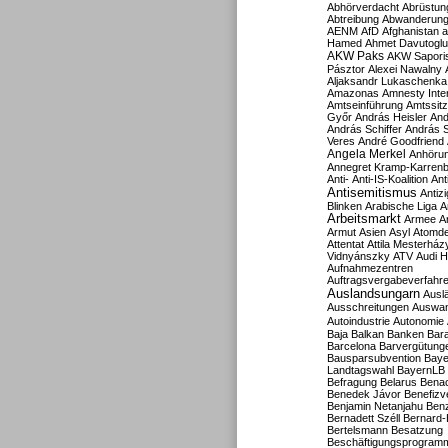
Abhörverdacht
Abrüstun
Abtreibung
Abwanderun
AENM
AfD
Afghanistan
a
Hamed
Ahmet Davutoglu
AKW Paks
AKW Sapori
Pásztor
Alexei Nawalny
Aljaksandr Lukaschenka
Amazonas
Amnesty Inter
Amtseinführung
Amtssitz
Győr
András Heisler
And
András Schiffer
András S
Veres
André Goodfriend
Angela Merkel
Anhöru
Annegret Kramp-Karren
Anti-
Anti-IS-Koalition
Ant
Antisemitismus
Antiz
Blinken
Arabische Liga
A
Arbeitsmarkt
Armee
A
Armut
Asien
Asyl
Atomde
Attentat
Attila Mesterház
Vidnyánszky
ATV
Audi H
Aufnahmezentren
Auftragsvergabeverfahr
Auslandsungarn
Ausl
Ausschreitungen
Auswa
Autoindustrie
Autonomie
Baja
Balkan
Banken
Bar
Barcelona
Barvergütung
Bausparsubvention
Baye
Landtagswahl
BayernLB
Befragung
Belarus
Benac
Benedek Jávor
Benefizv
Benjamin Netanjahu
Benz
Bernadett Széll
Bernard-
Bertelsmann
Besatzung
Beschäftigungsprogram