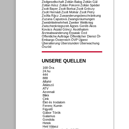
Zivilgesellschaft
Zoltán Balog
Zoltán Gál
Zoltán Kész
Zoltán Pokorni
Zoltán Spéder
Zsolt Bayer
Zsolt Borkai
Zsolt Gréczy
Zsolt Hernádi
Zsolt Molnár
Zsolt Petry
Zsófia Rácz
Zuwanderungsbeschränkung
Zuzana Čaputová
Zwangsräumungen
Zweidrittelmehrheit
Zweiter Weltkrieg
Zwischenkriegszeit
Ágnes Geréb
Ákos
Kovács
Árpád Göncz
Ásotthalom
Ärzteabwanderung
Érpatak
Ózd
Öffentliche Aufträge
Öffentlicher Dienst
Öl-
Embargo
Österreich
ÖVP
Újpest
Überalterung
Überstunden
Überwachung
Őszöd
UNSERE QUELLEN
168 Óra
24.hu
444
888
Alfahír
Átlátszó
ATV
Azonnali
Blikk
Cink
Élet és Irodalom
Ferenc Kumin
Figyelő
Gábor Török
Galamus
Gondola
Hetek
Heti Válasz