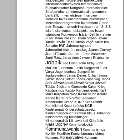
Inslovenzen
Insolvenzen
Intellektuelle
Interkontinentalraketen
Internationaler
Eucharistischer Kongress
Internationaler
Strafgerichtshof
International Investment
Bank (IIB)
Internetsteuer
Interview
Invasion
Invasionsmahnmal
Investitionen
Investitionsprogramme
Investment Grade
Irak-Einsatz
Irakisch-Kurdistan
Iran
IS
ISIS
Israel
Islam
Islamismus
Isolationismus
Istanbuler Konvention
István Bethlen
István
Pukli
István Pásztor
István Szabó
István
Tarlós
István Tisza
István Vágó
Italien
Ivo
Sanader
IWF
Jahresprognose
Jahrestag
Jahresrückblick
James Corney
Jean-Claude Juncker
Jean Asselborn
Jenő Rácz
Jerusalem
Jewgeni Prigoschin
Jobbik
Joe Biden
John Kirby
John
McCain
Judentum
Judith Sargentini
Judit
Varga
Jugendschutz
Jungwähler
Justizsystem
János Dénes Orbán
János
Lázár
János Volner
János Zuschlag
János
Áder
József Antall
József Szájer
József
Tóbiás
Jüdische Gemeinde
Kalter Krieg
Kapitalismus
Kapitol
Kardinalgesetz
Karl
Marx
Karpatoukraine
Kasachstan
Katalin
Katalin Novák
Karikó
Katalonien
Katholische Kirche
KDNP
Kecskemét
Kernklientel
Kettenbrücke
KGB
Kinderarmut
Kinderschutzgesetz
Kindesmissbrauch
Kirchen
Klaus Johannis
Kleiderordnung
Kleinanleger
Klimaneutralität
Klimawandel
Klubrádió
Klára Dobrev
Kommunalpolitik
Kommunalwahlen
Kommunismus
Konflikt
Konflikte
Konjunkturaussichten
Konservative
Konsens
Konsum