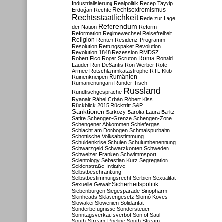
Industrialisierung
Realpolitik
Recep Tayyip
Rechtsextremismus
Erdoğan
Rechte
Rechtsstaatlichkeit
Rede zur Lage
Referendum
der Nation
Reform
Reformation
Regimewechsel
Reisefreiheit
Religion
Renten
Residenz-Programm
Resolution
Rettungspaket
Revolution
Revolution 1848
Rezession
RMDSZ
Roma
Robert Fico
Roger Scruton
Ronald
Lauder
Ron DeSantis
Ron Werber
Rote
Armee
Rotschlammkatastrophe
RTL Klub
Ruinenkneipen
Rumänien
Rumänienungarn
Runder Tisch
Russland
Rundtischgespräche
Ryanair
Ráhel Orbán
Róbert Kiss
Rückblick 2015
Rücktritt
S&P
Sanktionen
Sarkozy
Sarolta Laura Baritz
Satire
Schengen-Grenze
Schengen-Zone
Schengener Abkommen
Schiefergas
Schlacht am Donbogen
Schmalspurbahn
Schottische Volksabstimmung
Schuldenkrise
Schulen
Schulumbenennung
Schwarzgeld
Schwarzkonten
Schweden
Schweizer Franken
Schwimmsport
Scientology
Sebastian Kurz
Segregation
Seidenstraße-Initiative
Selbstbeschränkung
Selbstbestimmungsrecht
Serbien
Sexualität
Sicherheitspolitik
Sexuelle Gewalt
Siebenbürgen
Siegesparade
Sinopharm
Skinheads
Sklavengesetz
Slomó Köves
Slowakei
Slowenien
Solidarität
Sonderbefugnisse
Sondersteuer
Sonntagsverkaufsverbot
Son of Saul
South-Stream-Pipeline
South Stream