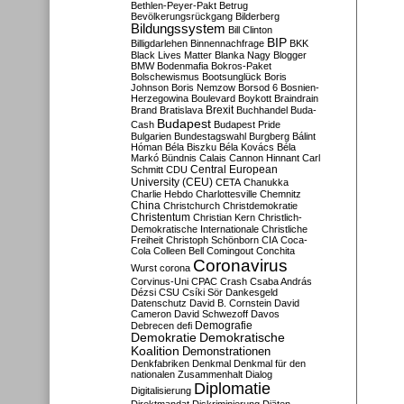
Bethlen-Peyer-Pakt
Betrug
Bevölkerungsrückgang
Bilderberg
Bildungssystem
Bill Clinton
BIP
Billigdarlehen
Binnennachfrage
BKK
Black Lives Matter
Blanka Nagy
Blogger
BMW
Bodenmafia
Bokros-Paket
Bolschewismus
Bootsunglück
Boris
Johnson
Boris Nemzow
Borsod 6
Bosnien-
Herzegowina
Boulevard
Boykott
Braindrain
Brexit
Brand
Bratislava
Buchhandel
Buda-
Budapest
Cash
Budapest Pride
Bulgarien
Bundestagswahl
Burgberg
Bálint
Hóman
Béla Biszku
Béla Kovács
Béla
Markó
Bündnis
Calais
Cannon Hinnant
Carl
Central European
Schmitt
CDU
University (CEU)
CETA
Chanukka
Charlie Hebdo
Charlottesville
Chemnitz
China
Christchurch
Christdemokratie
Christentum
Christian Kern
Christlich-
Demokratische Internationale
Christliche
Freiheit
Christoph Schönborn
CIA
Coca-
Cola
Colleen Bell
Comingout
Conchita
Coronavirus
Wurst
corona
Corvinus-Uni
CPAC
Crash
Csaba András
Dézsi
CSU
Csíki Sör
Dankesgeld
Datenschutz
David B. Cornstein
David
Cameron
David Schwezoff
Davos
Demografie
Debrecen
defi
Demokratie
Demokratische
Koalition
Demonstrationen
Denkfabriken
Denkmal
Denkmal für den
nationalen Zusammenhalt
Dialog
Diplomatie
Digitalisierung