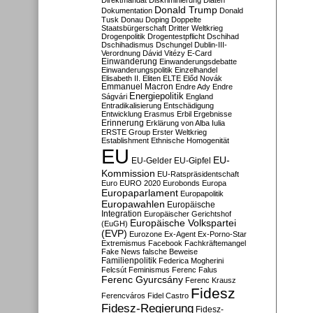
Direktmandat
Diskriminierung
Diäten
Donald Trump
Dokumentation
Donald
Tusk
Donau
Doping
Doppelte
Staatsbürgerschaft
Dritter Weltkrieg
Drogenpolitik
Drogentestpflicht
Dschihad
Dschihadismus
Dschungel
Dublin-III-
Verordnung
Dávid Vitézy
E-Card
Einwanderung
Einwanderungsdebatte
Einwanderungspolitik
Einzelhandel
Elisabeth II.
Eliten
ELTE
Előd Novák
Emmanuel Macron
Endre Ady
Endre
Energiepolitik
Ságvári
England
Entradikalisierung
Entschädigung
Entwicklung
Erasmus
Erbil
Ergebnisse
Erinnerung
Erklärung von Alba Iulia
ERSTE Group
Erster Weltkrieg
Establishment
Ethnische Homogenität
EU
EU-
EU-Gelder
EU-Gipfel
Kommission
EU-Ratspräsidentschaft
Euro
EURO 2020
Eurobonds
Europa
Europaparlament
Europapolitik
Europawahlen
Europäische
Integration
Europäischer Gerichtshof
Europäische Volkspartei
(EuGH)
(EVP)
Eurozone
Ex-Agent
Ex-Porno-Star
Extremismus
Facebook
Fachkräftemangel
Fake News
falsche Beweise
Familienpolitik
Federica Mogherini
Felcsút
Feminismus
Ferenc Falus
Ferenc Gyurcsány
Ferenc Krausz
Fidesz
Ferencváros
Fidel Castro
Fidesz-Regierung
Fidesz-