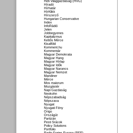
Heti Világgazdaság (HVG)
Híradó
Hírhatár
HírKlikk
Hírszerző
Hungarian Conservative
Index
InfoRádió
Jelen
Jobbegyenes
Kapitalizmus
Kettős Mérce
Kisalföld
Komment.hu
Kommentár
Magyar Demokrata
Magyar Hang
Magyar Hírlap
Magyar Idők
Magyar Narancs
Magyar Nemzet
Mandiner
Mérce
Mos maiorum
Mozgástér
Napi Gazdaság
Neokohn
Népszabadság
Népszava
Nyugat
Nyugati Fény
Origo
Országút
Partizán
Pesti Srácok
Policy Solutions
Portfolio
Radio Freies Europa (RFE)