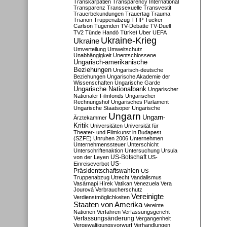
Transkarpatien
Transparency International
Transparenz
Transsexuelle
Transvestit
Trauerbekundungen
Trauertag
Trauma
Trianon
Truppenabzug
TTIP
Tucker
Carlson
Tugenden
TV-Debatte
TV-Duell
Türkei
TV2
Tünde Handó
Uber
UEFA
Ukraine-Krieg
Ukraine
Umverteilung
Umweltschutz
Unabhängigkeit
Unentschlossene
Ungarisch-amerikanische
Beziehungen
Ungarisch-deutsche
Beziehungen
Ungarische Akademie der
Wissenschaften
Ungarische Garde
Ungarische Nationalbank
Ungarischer
Nationaler Filmfonds
Ungarischer
Rechnungshof
Ungarisches Parlament
Ungarische Staatsoper
Ungarische
Ungarn
Ungarn-
Ärztekammer
Kritik
Universitäten
Universität für
Theater- und Filmkunst in Budapest
(SZFE)
Unruhen 2006
Unternehmen
Unternehmenssteuer
Unterschicht
Unterschriftenaktion
Untersuchung
Ursula
US-Botschaft
von der Leyen
US-
US-
Einreiseverbot
Präsidentschaftswahlen
US-
Truppenabzug
Utrecht
Vandalismus
Vasárnapi Hírek
Vatikan
Venezuela
Vera
Jourová
Verbraucherschutz
Vereinigte
Verdienstmöglichkeiten
Staaten von Amerika
Vereinte
Nationen
Verfahren
Verfassungsgericht
Verfassungsänderung
Vergangenheit
Vergewaltigungsvorwurf
Verhandlungen