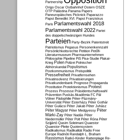
Partnership
Origo
Oscar
Ostbahnhof
Ostern
OSZE
OTP
Palästina
Panama Papers
Paneuropäisches Picknick
Paparazzo
Papst Benedikt XVI.
Papst Franziskus
Parlamentswahl 2018
Paris
Parlamentswahl 2022
Partei
des doppelschwänzigen Hundes
Parteien
Party-Bezirk
Patentstreit
Patriotismus
Pegasus
Personenkennzahl
Persönlichkeitsrechte
Petition
Petőfi-
Literaturmuseum
Pharmaunternehmen
Philosophie
Pipeline
PiS
Pisa-Studie
Plakat-
Polen
Krieg
Polizei
Polnischer
Populismus
Abhörskandal
Postkommunismus
Preispolitik
Pressefreiheit
Privatfernsehen
Privatinsolvenz
Privatisierungen
Privatkundenbank
Prognose
Propaganda
Protest
Prostitution
Protektionismus
Prozess
Prozesse
Präsidentschaftswahl
Prävention
Puskás Akadémia FC
Pál
Völner
Pädophilie
Péter-Pázmány-
Universität
Péter Esterházy
Péter Gothár
Péter Gulácsi
Péter Jakab
Péter Juhász
Péter
Péter Magyar
Péter Medgyessy
Márki-Zay
Péter Nadás
Péter
Niedermüller
Péter Polt
Péter Róna
Péter
Szijjártó
Qasim Soleimani
Quaestor
Quaestor-Pleite
Quotensystem
Radikalismus
Radikalität
Radio Free
Europe
Radnóti
Randalph L. Braham
Rassismus
Ratkó-Kinder
Rattenplage
Re-