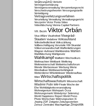
Verjährungsfrist
Verkehr
Vermögenserklärung
Vermögensverwaltung
Versammlungsrecht
Verschwörungstheorien
Versorgungstarife
Verteidigung
Vertragsverletzungsverfahren
Verurteilung
Verwaltung
Verwaltungsgericht
Veszprém
Victor Ponta
Video
Videofälschung
Vienna Capital Partners
Viktor Orbán
VIII. Bezirk
Visegrád-
Visa-Affäre
Visafreiheit
Staaten
Vodafone
Volksaufstand
Volksbefindlichkeit
Volkszählung
Vollbeschäftigung
Vorurteile
VW-Skandal
Völkerverwandtschaft
Waffenlieferungen
Wahlen
Wagner-Aufstand
Wahlbündnis
Wahlfälschung
Wahlgesetz
Wahlkampf
Wallfahrt
Wechselkurs
Weihnachten
Weltbank
Weltkrieg
Weltmeisterschaft
Weltwirtschaftsforum
Wende
Werbesteuer
Werbung
Werte
Westbalkan
Wettbewerbsfähigkeit
Wetterdienst
Whistleblower
Wiederaufbau
Wirtschaftspolitik
Wien
Wirtschaftswachstum
Wissenschaft
Wladimir Putin
WM-Finale
Woche der
Ehe
Wohltätigkeitsveranstaltung
Wohneigentum
Wohnpark Ócsa
Wohnungsmarkt
Wolodymyr Selenskyj
World Happiness Report
World Press
Photo
Wortschatz
Währungsunion
Xi
Jinping
ZDF
Zeitgeist
Zeitungssterben
Zensur
Zentrales Machtgefüge
Zinspolitik