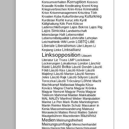
Korruption
Konsumverhalten
Kosovo
Krawalle
Kredite
Kreditrating
Kreml
Krieg
Kriegsverbrechen
Krim-Krise
Kriminalität
Krise
Krisenmanagement
Krisztina Tóth
Kulturkrieg
Kroatien
Kuba
Kulturförderung
Kurdistan
Kurie
kuruc.info
Kyrill
Käfighaltung
Kék Pont
Kötcse
Ladenschließungen
Lajos Bokros
Lajos Rig
Lajos Simicska
Landwirtschaft
lebenslange Haft
Lebensmittel
Lebensmittelqualität
Lehrkräfte
Lehrplan
LGBTQ
Leichtathletik-WM
Lenin
LIBE
Liberale
Liberalismus
Libri
Libyen
Li
Linksallianz
Keqiang
Linke
Linksopposition
Litauen
Literatur
Liz Truss
LMP
Lockdown
Lockerungen
Lokalismus
London
Lánchíd
Rádió
László Botka
László Donáth
László
Földi
László Kiss
László Kövér
László
Majtényi
László Marton
László Nemes
Jeles
László Rajk
László Sólyom
László
Löhne
Toroczkai
László Trócsányi
Macht
Machtkampf
Mafiastaat
Magda Kósa-
Kovács
Magna Charta
Magyar Krónika
Magyar Nemzet
Magyar Posta
Magyar
Telekom
Mahnmal
Maidan
Makkabiade
MAL
MALÉV
Manfred Weber
Manipulation
Marine Le Pen
Mark Rutte
Marktdogmen
Martin Reinke
Martin Schulz
Massaker in
Kenia
Masseneinwanderung
Mateusz
Morawiecki
Matteo Renzi
Matteo Salvini
Mautgebühren
Mazedonien
Mazsihisz
Medien
Meinungsfreiheit
Meinungsumfrage
Menschenhandel
Menschenrechte
Menschenschmuggel