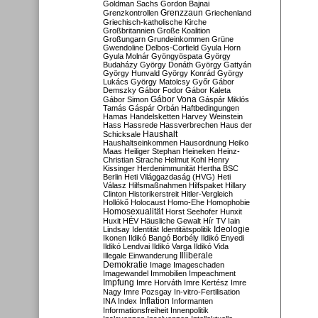
Goldman Sachs
Gordon Bajnai
Grenzzaun
Grenzkontrollen
Griechenland
Griechisch-katholische Kirche
Großbritannien
Große Koalition
Großungarn
Grundeinkommen
Grüne
Gwendoline Delbos-Corfield
Gyula Horn
Gyula Molnár
Gyöngyöspata
György
Budaházy
György Donáth
György Gattyán
György Hunvald
György Konrád
György
Lukács
György Matolcsy
Győr
Gábor
Demszky
Gábor Fodor
Gábor Kaleta
Gábor Vona
Gábor Simon
Gáspár Miklós
Tamás
Gáspár Orbán
Haftbedingungen
Hamas
Handelsketten
Harvey Weinstein
Hass
Hassrede
Hassverbrechen
Haus der
Haushalt
Schicksale
Haushaltseinkommen
Hausordnung
Heiko
Maas
Heiliger Stephan
Heineken
Heinz-
Christian Strache
Helmut Kohl
Henry
Kissinger
Herdenimmunität
Hertha BSC
Berlin
Heti Világgazdaság (HVG)
Heti
Válasz
Hilfsmaßnahmen
Hilfspaket
Hillary
Clinton
Historikerstreit
Hitler-Vergleich
Hollókő
Holocaust
Homo-Ehe
Homophobie
Homosexualität
Horst Seehofer
Hunxit
Huxit
HÉV
Häusliche Gewalt
Hír TV
Iain
Lindsay
Identität
Identitätspolitik
Ideologie
Ikonen
Ildikó Bangó Borbély
Ildikó Enyedi
Ildikó Lendvai
Ildikó Varga
Ildikó Vida
Illiberale
Illegale Einwanderung
Demokratie
Image
Imageschaden
Imagewandel
Immobilien
Impeachment
Impfung
Imre Horváth
Imre Kertész
Imre
Nagy
Imre Pozsgay
In-vitro-Fertilisation
Inflation
INA
Index
Informanten
Informationsfreiheit
Innenpolitik