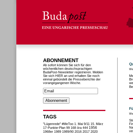
ABONNEMENT
Qu
Ab sofort können Sie sich für den
wöchentlichen deutschsprachigen
We
BudaPost-Newsletter registrieren. Melden
Sie sich HIER an und erhalten Sie noch
Me
einmal gebündelt die Presseberichte der
Br
vorangegangenen Woche.
we
Be
Fü
We
TAGS
St
"Lügenrede"
#MeToo
1. Mai
9/11
15. März
Fi
1956
Na
17-Punkte-Plan
99
168 óra
444
ve
1968er
1989
1989/90
2016
2017
2020