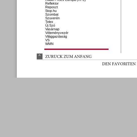
Reflektor
Reposzt
Stop.hu
Szombat
Szuverén
Telex
Új Szó
Vasárnap
Véleményvezér
Világgazdaság
VS
WMN
^
ZURÜ
CK 
ZUM 
ANFANG
DEN 
FAVORITEN 