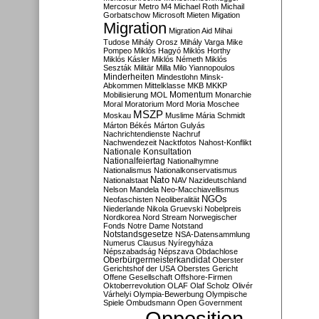
Mercosur
Metro M4
Michael Roth
Michail
Gorbatschow
Microsoft
Mieten
Migation
Migration
Migration Aid
Mihai
Tudose
Mihály Orosz
Mihály Varga
Mike
Pompeo
Miklós Hagyó
Miklós Horthy
Miklós Kásler
Miklós Németh
Miklós
Seszták
Militär
Milla
Milo Yiannopoulos
Minderheiten
Mindestlohn
Minsk-
Abkommen
Mittelklasse
MKB
MKKP
Momentum
Mobilisierung
MOL
Monarchie
Moral
Moratorium
Mord
Moria
Moschee
MSZP
Moskau
Muslime
Mária Schmidt
Márton Békés
Márton Gulyás
Nachrichtendienste
Nachruf
Nachwendezeit
Nacktfotos
Nahost-Konflikt
Nationale Konsultation
Nationalfeiertag
Nationalhymne
Nationalismus
Nationalkonservatismus
Nato
Nationalstaat
NAV
Nazideutschland
Nelson Mandela
Neo-Macchiavellismus
NGOs
Neofaschisten
Neoliberalität
Niederlande
Nikola Gruevski
Nobelpreis
Nordkorea
Nord Stream
Norwegischer
Fonds
Notre Dame
Notstand
Notstandsgesetze
NSA-Datensammlung
Numerus Clausus
Nyíregyháza
Népszabadság
Népszava
Obdachlose
Oberbürgermeisterkandidat
Oberster
Gerichtshof der USA
Oberstes Gericht
Offene Gesellschaft
Offshore-Firmen
Oktoberrevolution
OLAF
Olaf Scholz
Olivér
Várhelyi
Olympia-Bewerbung
Olympische
Spiele
Ombudsmann
Open Government
Opposition