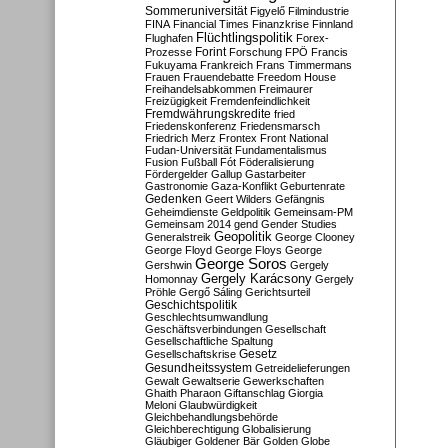
Sommeruniversität
Figyelő
Filmindustrie
FINA
Financial Times
Finanzkrise
Finnland
Flüchtlingspolitik
Flughafen
Forex-
Forint
Prozesse
Forschung
FPÖ
Francis
Fukuyama
Frankreich
Frans Timmermans
Frauen
Frauendebatte
Freedom House
Freihandelsabkommen
Freimaurer
Freizügigkeit
Fremdenfeindlichkeit
Fremdwährungskredite
fried
Friedenskonferenz
Friedensmarsch
Friedrich Merz
Frontex
Front National
Fudan-Universität
Fundamentalismus
Fusion
Fußball
Fót
Föderalisierung
Fördergelder
Gallup
Gastarbeiter
Gastronomie
Gaza-Konflikt
Geburtenrate
Gedenken
Geert Wilders
Gefängnis
Geheimdienste
Geldpolitik
Gemeinsam-PM
Gemeinsam 2014
gend
Gender Studies
Geopolitik
Generalstreik
George Clooney
George Floyd
George Floys
George
George Soros
Gershwin
Gergely
Gergely Karácsony
Homonnay
Gergely
Pröhle
Gergő Sáling
Gerichtsurteil
Geschichtspolitik
Geschlechtsumwandlung
Geschäftsverbindungen
Gesellschaft
Gesellschaftliche Spaltung
Gesetz
Gesellschaftskrise
Gesundheitssystem
Getreidelieferungen
Gewalt
Gewaltserie
Gewerkschaften
Ghaith Pharaon
Giftanschlag
Giorgia
Meloni
Glaubwürdigkeit
Gleichbehandlungsbehörde
Gleichberechtigung
Globalisierung
Gläubiger
Goldener Bär
Golden Globe