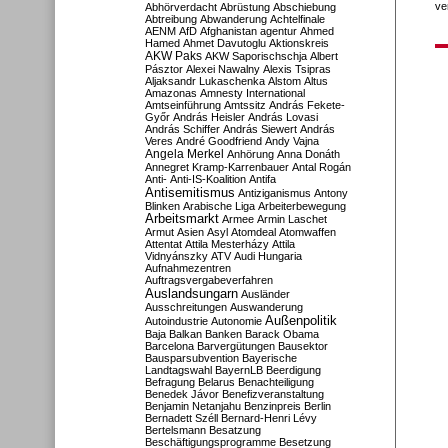
ve
Abhörverdacht
Abrüstung
Abschiebung
Abtreibung
Abwanderung
Achtelfinale
AENM
AfD
Afghanistan
agentur
Ahmed
Hamed
Ahmet Davutoglu
Aktionskreis
AKW Paks
AKW Saporischschja
Albert
Pásztor
Alexei Nawalny
Alexis Tsipras
Aljaksandr Lukaschenka
Alstom
Altus
Amazonas
Amnesty International
Amtseinführung
Amtssitz
András Fekete-
Győr
András Heisler
András Lovasi
András Schiffer
András Siewert
András
Veres
André Goodfriend
Andy Vajna
Angela Merkel
Anhörung
Anna Donáth
Annegret Kramp-Karrenbauer
Antal Rogán
Anti-
Anti-IS-Koalition
Antifa
Antisemitismus
Antiziganismus
Antony
Blinken
Arabische Liga
Arbeiterbewegung
Arbeitsmarkt
Armee
Armin Laschet
Armut
Asien
Asyl
Atomdeal
Atomwaffen
Attentat
Attila Mesterházy
Attila
Vidnyánszky
ATV
Audi Hungaria
Aufnahmezentren
Auftragsvergabeverfahren
Auslandsungarn
Ausländer
Ausschreitungen
Auswanderung
Außenpolitik
Autoindustrie
Autonomie
Baja
Balkan
Banken
Barack Obama
Barcelona
Barvergütungen
Bausektor
Bausparsubvention
Bayerische
Landtagswahl
BayernLB
Beerdigung
Befragung
Belarus
Benachteiligung
Benedek Jávor
Benefizveranstaltung
Benjamin Netanjahu
Benzinpreis
Berlin
Bernadett Széll
Bernard-Henri Lévy
Bertelsmann
Besatzung
Beschäftigungsprogramme
Besetzung