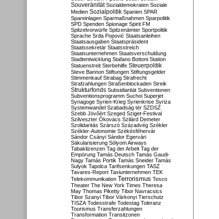
Souveränität
Sozialdemokraten
Soziale
Sozialpolitik
Medien
Spanien
SPAR
Spareinlagen
Sparmaßnahmen
Sparpolitik
SPD
Spenden
Spionage
Spirit FM
Spitzelvorwürfe
Spitzenämter
Sportpolitik
Sprache
Srđa Popović
Staatsanleihen
Staatsausgaben
Staatspräsident
Staatssekretär
Staatsstreich
Staatsunternehmen
Staatsverschuldung
Stadtentwicklung
Stafano Bottoni
Station
Steuerpolitik
Statuenstreit
Sterbehilfe
Steve Bannon
Stiftungen
Stiftungsgelder
Stimmenkauf
Strabag
Strafrecht
Strafzahlungen
Straßenblockaden
Streik
Strukturfonds
Subsidiarität
Subventionen
Subventionsprogramm
Suchoi Superjet
Synagoge
Syrien-Krieg
Syrienkrise
Syriza
Systemwandel
Szabadság tér
SZDSZ
Szebb Jövőért
Szeged
Sziget-Festival
Szilveszter Ókovács
Szilárd Demeter
Szolidaritás
Szárszó
Századvég
Székler
Székler-Autonomie
Székésféhervár
Sándor Csányi
Sándor Egervári
Säkularisierung
Sólyom Airways
Tabaklizenzen
Tag der Arbeit
Tag der
Empörung
Tamás Deutsch
Tamás Gaudi-
Nagy
Tamás Portik
Tamás Sneider
Tamás
Sulyok
Tapolca
Tarifsenkungen
TASZ
Tavares-Report
Taxiunternehmen
TEK
Terrorismus
Telekommunikation
Tesco
Theater
The New York Times
Theresa
May
Thomas Piketty
Tibor Navracsics
Tibor Szanyi
Tibor Várkonyi
Tierschutz
TISZA
Todesstrafe
Todestag
Toleranz
Tourismus
Transferzahlungen
Transformation
Transitzonen