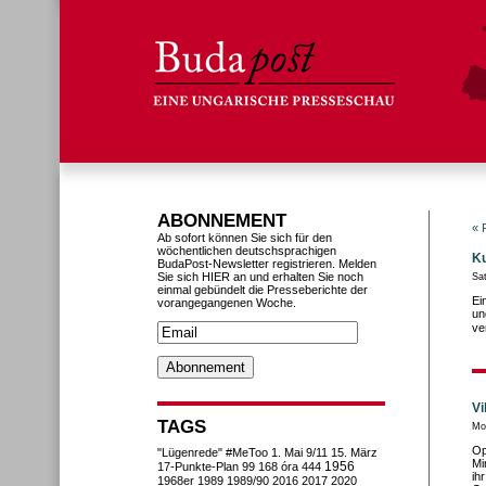
ABONNEMENT
« 
Ab sofort können Sie sich für den
wöchentlichen deutschsprachigen
Ku
BudaPost-Newsletter registrieren. Melden
Sie sich HIER an und erhalten Sie noch
Sa
einmal gebündelt die Presseberichte der
Ei
vorangegangenen Woche.
un
ve
Vi
TAGS
Mo
Op
"Lügenrede"
#MeToo
1. Mai
9/11
15. März
Mi
1956
17-Punkte-Plan
99
168 óra
444
ih
1968er
1989
1989/90
2016
2017
2020