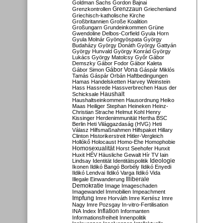
Goldman Sachs
Gordon Bajnai
Grenzzaun
Grenzkontrollen
Griechenland
Griechisch-katholische Kirche
Großbritannien
Große Koalition
Großungarn
Grundeinkommen
Grüne
Gwendoline Delbos-Corfield
Gyula Horn
Gyula Molnár
Gyöngyöspata
György
Budaházy
György Donáth
György Gattyán
György Hunvald
György Konrád
György
Lukács
György Matolcsy
Győr
Gábor
Demszky
Gábor Fodor
Gábor Kaleta
Gábor Vona
Gábor Simon
Gáspár Miklós
Tamás
Gáspár Orbán
Haftbedingungen
Hamas
Handelsketten
Harvey Weinstein
Hass
Hassrede
Hassverbrechen
Haus der
Haushalt
Schicksale
Haushaltseinkommen
Hausordnung
Heiko
Maas
Heiliger Stephan
Heineken
Heinz-
Christian Strache
Helmut Kohl
Henry
Kissinger
Herdenimmunität
Hertha BSC
Berlin
Heti Világgazdaság (HVG)
Heti
Válasz
Hilfsmaßnahmen
Hilfspaket
Hillary
Clinton
Historikerstreit
Hitler-Vergleich
Hollókő
Holocaust
Homo-Ehe
Homophobie
Homosexualität
Horst Seehofer
Hunxit
Huxit
HÉV
Häusliche Gewalt
Hír TV
Iain
Lindsay
Identität
Identitätspolitik
Ideologie
Ikonen
Ildikó Bangó Borbély
Ildikó Enyedi
Ildikó Lendvai
Ildikó Varga
Ildikó Vida
Illiberale
Illegale Einwanderung
Demokratie
Image
Imageschaden
Imagewandel
Immobilien
Impeachment
Impfung
Imre Horváth
Imre Kertész
Imre
Nagy
Imre Pozsgay
In-vitro-Fertilisation
Inflation
INA
Index
Informanten
Informationsfreiheit
Innenpolitik