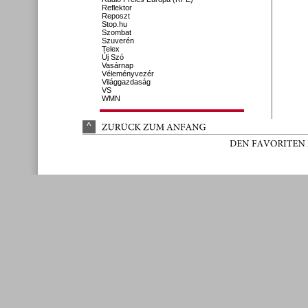
Reflektor
Reposzt
Stop.hu
Szombat
Szuverén
Telex
Új Szó
Vasárnap
Véleményvezér
Világgazdaság
VS
WMN
^
ZURÜ
CK 
ZUM 
ANFANG
DEN 
FAVORITEN 