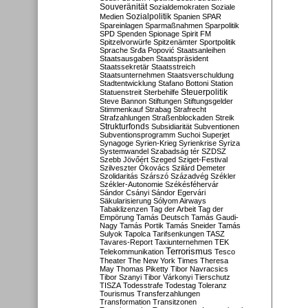
Souveränität
Sozialdemokraten
Soziale
Sozialpolitik
Medien
Spanien
SPAR
Spareinlagen
Sparmaßnahmen
Sparpolitik
SPD
Spenden
Spionage
Spirit FM
Spitzelvorwürfe
Spitzenämter
Sportpolitik
Sprache
Srđa Popović
Staatsanleihen
Staatsausgaben
Staatspräsident
Staatssekretär
Staatsstreich
Staatsunternehmen
Staatsverschuldung
Stadtentwicklung
Stafano Bottoni
Station
Steuerpolitik
Statuenstreit
Sterbehilfe
Steve Bannon
Stiftungen
Stiftungsgelder
Stimmenkauf
Strabag
Strafrecht
Strafzahlungen
Straßenblockaden
Streik
Strukturfonds
Subsidiarität
Subventionen
Subventionsprogramm
Suchoi Superjet
Synagoge
Syrien-Krieg
Syrienkrise
Syriza
Systemwandel
Szabadság tér
SZDSZ
Szebb Jövőért
Szeged
Sziget-Festival
Szilveszter Ókovács
Szilárd Demeter
Szolidaritás
Szárszó
Századvég
Székler
Székler-Autonomie
Székésféhervár
Sándor Csányi
Sándor Egervári
Säkularisierung
Sólyom Airways
Tabaklizenzen
Tag der Arbeit
Tag der
Empörung
Tamás Deutsch
Tamás Gaudi-
Nagy
Tamás Portik
Tamás Sneider
Tamás
Sulyok
Tapolca
Tarifsenkungen
TASZ
Tavares-Report
Taxiunternehmen
TEK
Terrorismus
Telekommunikation
Tesco
Theater
The New York Times
Theresa
May
Thomas Piketty
Tibor Navracsics
Tibor Szanyi
Tibor Várkonyi
Tierschutz
TISZA
Todesstrafe
Todestag
Toleranz
Tourismus
Transferzahlungen
Transformation
Transitzonen