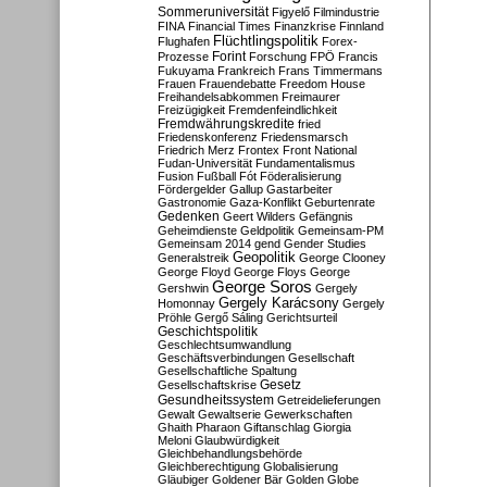
Sommeruniversität
Figyelő
Filmindustrie
FINA
Financial Times
Finanzkrise
Finnland
Flüchtlingspolitik
Flughafen
Forex-
Forint
Prozesse
Forschung
FPÖ
Francis
Fukuyama
Frankreich
Frans Timmermans
Frauen
Frauendebatte
Freedom House
Freihandelsabkommen
Freimaurer
Freizügigkeit
Fremdenfeindlichkeit
Fremdwährungskredite
fried
Friedenskonferenz
Friedensmarsch
Friedrich Merz
Frontex
Front National
Fudan-Universität
Fundamentalismus
Fusion
Fußball
Fót
Föderalisierung
Fördergelder
Gallup
Gastarbeiter
Gastronomie
Gaza-Konflikt
Geburtenrate
Gedenken
Geert Wilders
Gefängnis
Geheimdienste
Geldpolitik
Gemeinsam-PM
Gemeinsam 2014
gend
Gender Studies
Geopolitik
Generalstreik
George Clooney
George Floyd
George Floys
George
George Soros
Gershwin
Gergely
Gergely Karácsony
Homonnay
Gergely
Pröhle
Gergő Sáling
Gerichtsurteil
Geschichtspolitik
Geschlechtsumwandlung
Geschäftsverbindungen
Gesellschaft
Gesellschaftliche Spaltung
Gesetz
Gesellschaftskrise
Gesundheitssystem
Getreidelieferungen
Gewalt
Gewaltserie
Gewerkschaften
Ghaith Pharaon
Giftanschlag
Giorgia
Meloni
Glaubwürdigkeit
Gleichbehandlungsbehörde
Gleichberechtigung
Globalisierung
Gläubiger
Goldener Bär
Golden Globe