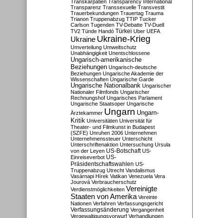
Transkarpatien
Transparency International
Transparenz
Transsexuelle
Transvestit
Trauerbekundungen
Trauertag
Trauma
Trianon
Truppenabzug
TTIP
Tucker
Carlson
Tugenden
TV-Debatte
TV-Duell
Türkei
TV2
Tünde Handó
Uber
UEFA
Ukraine-Krieg
Ukraine
Umverteilung
Umweltschutz
Unabhängigkeit
Unentschlossene
Ungarisch-amerikanische
Beziehungen
Ungarisch-deutsche
Beziehungen
Ungarische Akademie der
Wissenschaften
Ungarische Garde
Ungarische Nationalbank
Ungarischer
Nationaler Filmfonds
Ungarischer
Rechnungshof
Ungarisches Parlament
Ungarische Staatsoper
Ungarische
Ungarn
Ungarn-
Ärztekammer
Kritik
Universitäten
Universität für
Theater- und Filmkunst in Budapest
(SZFE)
Unruhen 2006
Unternehmen
Unternehmenssteuer
Unterschicht
Unterschriftenaktion
Untersuchung
Ursula
US-Botschaft
von der Leyen
US-
US-
Einreiseverbot
Präsidentschaftswahlen
US-
Truppenabzug
Utrecht
Vandalismus
Vasárnapi Hírek
Vatikan
Venezuela
Vera
Jourová
Verbraucherschutz
Vereinigte
Verdienstmöglichkeiten
Staaten von Amerika
Vereinte
Nationen
Verfahren
Verfassungsgericht
Verfassungsänderung
Vergangenheit
Vergewaltigungsvorwurf
Verhandlungen