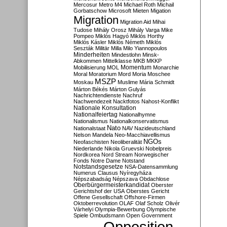
Mercosur
Metro M4
Michael Roth
Michail
Gorbatschow
Microsoft
Mieten
Migation
Migration
Migration Aid
Mihai
Tudose
Mihály Orosz
Mihály Varga
Mike
Pompeo
Miklós Hagyó
Miklós Horthy
Miklós Kásler
Miklós Németh
Miklós
Seszták
Militär
Milla
Milo Yiannopoulos
Minderheiten
Mindestlohn
Minsk-
Abkommen
Mittelklasse
MKB
MKKP
Momentum
Mobilisierung
MOL
Monarchie
Moral
Moratorium
Mord
Moria
Moschee
MSZP
Moskau
Muslime
Mária Schmidt
Márton Békés
Márton Gulyás
Nachrichtendienste
Nachruf
Nachwendezeit
Nacktfotos
Nahost-Konflikt
Nationale Konsultation
Nationalfeiertag
Nationalhymne
Nationalismus
Nationalkonservatismus
Nato
Nationalstaat
NAV
Nazideutschland
Nelson Mandela
Neo-Macchiavellismus
NGOs
Neofaschisten
Neoliberalität
Niederlande
Nikola Gruevski
Nobelpreis
Nordkorea
Nord Stream
Norwegischer
Fonds
Notre Dame
Notstand
Notstandsgesetze
NSA-Datensammlung
Numerus Clausus
Nyíregyháza
Népszabadság
Népszava
Obdachlose
Oberbürgermeisterkandidat
Oberster
Gerichtshof der USA
Oberstes Gericht
Offene Gesellschaft
Offshore-Firmen
Oktoberrevolution
OLAF
Olaf Scholz
Olivér
Várhelyi
Olympia-Bewerbung
Olympische
Spiele
Ombudsmann
Open Government
Opposition