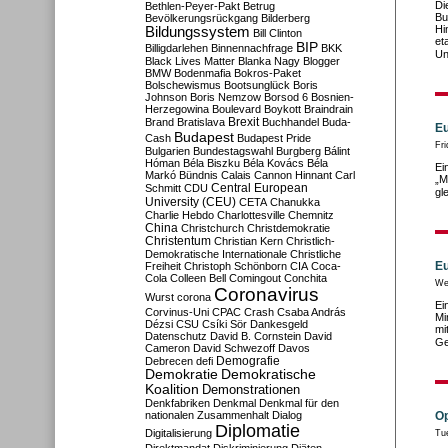
Di
Bethlen-Peyer-Pakt
Betrug
Bu
Bevölkerungsrückgang
Bilderberg
Hi
Bildungssystem
Bill Clinton
et
BIP
Billigdarlehen
Binnennachfrage
BKK
Un
Black Lives Matter
Blanka Nagy
Blogger
BMW
Bodenmafia
Bokros-Paket
Bolschewismus
Bootsunglück
Boris
Johnson
Boris Nemzow
Borsod 6
Bosnien-
Herzegowina
Boulevard
Boykott
Braindrain
Brexit
Brand
Bratislava
Buchhandel
Buda-
Eu
Budapest
Cash
Budapest Pride
Fr
Bulgarien
Bundestagswahl
Burgberg
Bálint
Hóman
Béla Biszku
Béla Kovács
Béla
Ei
Markó
Bündnis
Calais
Cannon Hinnant
Carl
„M
Central European
Schmitt
CDU
gl
University (CEU)
CETA
Chanukka
Charlie Hebdo
Charlottesville
Chemnitz
China
Christchurch
Christdemokratie
Christentum
Christian Kern
Christlich-
Demokratische Internationale
Christliche
Eu
Freiheit
Christoph Schönborn
CIA
Coca-
Cola
Colleen Bell
Comingout
Conchita
We
Coronavirus
Wurst
corona
Ei
Corvinus-Uni
CPAC
Crash
Csaba András
Mi
Dézsi
CSU
Csíki Sör
Dankesgeld
mi
Datenschutz
David B. Cornstein
David
Ge
Cameron
David Schwezoff
Davos
Demografie
Debrecen
defi
Demokratie
Demokratische
Koalition
Demonstrationen
Denkfabriken
Denkmal
Denkmal für den
nationalen Zusammenhalt
Dialog
Op
Diplomatie
Digitalisierung
Tu