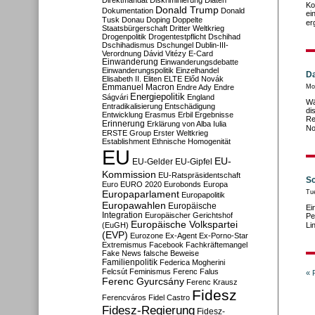
Direktmandat
Diskriminierung
Diäten
Ko
Donald Trump
Dokumentation
Donald
ei
Tusk
Donau
Doping
Doppelte
er
Staatsbürgerschaft
Dritter Weltkrieg
Drogenpolitik
Drogentestpflicht
Dschihad
Dschihadismus
Dschungel
Dublin-III-
Verordnung
Dávid Vitézy
E-Card
Einwanderung
Einwanderungsdebatte
Einwanderungspolitik
Einzelhandel
Da
Elisabeth II.
Eliten
ELTE
Előd Novák
Emmanuel Macron
Endre Ady
Endre
Mo
Energiepolitik
Ságvári
England
Wä
Entradikalisierung
Entschädigung
di
Entwicklung
Erasmus
Erbil
Ergebnisse
Re
Erinnerung
Erklärung von Alba Iulia
No
ERSTE Group
Erster Weltkrieg
Establishment
Ethnische Homogenität
EU
EU-
EU-Gelder
EU-Gipfel
Kommission
EU-Ratspräsidentschaft
S
Euro
EURO 2020
Eurobonds
Europa
Europaparlament
Tu
Europapolitik
Europawahlen
Europäische
Ei
Integration
Europäischer Gerichtshof
Pe
Europäische Volkspartei
(EuGH)
Li
(EVP)
Eurozone
Ex-Agent
Ex-Porno-Star
Extremismus
Facebook
Fachkräftemangel
Fake News
falsche Beweise
Familienpolitik
Federica Mogherini
Felcsút
Feminismus
Ferenc Falus
« 
Ferenc Gyurcsány
Ferenc Krausz
Fidesz
Ferencváros
Fidel Castro
Fidesz-Regierung
Fidesz-