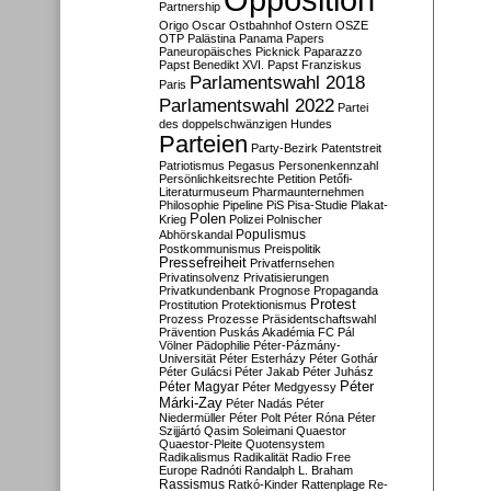
Partnership
Origo
Oscar
Ostbahnhof
Ostern
OSZE
OTP
Palästina
Panama Papers
Paneuropäisches Picknick
Paparazzo
Papst Benedikt XVI.
Papst Franziskus
Parlamentswahl 2018
Paris
Parlamentswahl 2022
Partei
des doppelschwänzigen Hundes
Parteien
Party-Bezirk
Patentstreit
Patriotismus
Pegasus
Personenkennzahl
Persönlichkeitsrechte
Petition
Petőfi-
Literaturmuseum
Pharmaunternehmen
Philosophie
Pipeline
PiS
Pisa-Studie
Plakat-
Polen
Krieg
Polizei
Polnischer
Populismus
Abhörskandal
Postkommunismus
Preispolitik
Pressefreiheit
Privatfernsehen
Privatinsolvenz
Privatisierungen
Privatkundenbank
Prognose
Propaganda
Protest
Prostitution
Protektionismus
Prozess
Prozesse
Präsidentschaftswahl
Prävention
Puskás Akadémia FC
Pál
Völner
Pädophilie
Péter-Pázmány-
Universität
Péter Esterházy
Péter Gothár
Péter Gulácsi
Péter Jakab
Péter Juhász
Péter
Péter Magyar
Péter Medgyessy
Márki-Zay
Péter Nadás
Péter
Niedermüller
Péter Polt
Péter Róna
Péter
Szijjártó
Qasim Soleimani
Quaestor
Quaestor-Pleite
Quotensystem
Radikalismus
Radikalität
Radio Free
Europe
Radnóti
Randalph L. Braham
Rassismus
Ratkó-Kinder
Rattenplage
Re-