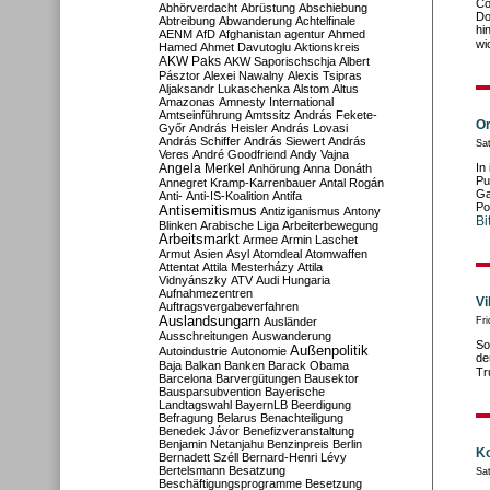
Co
Abhörverdacht
Abrüstung
Abschiebung
Do
Abtreibung
Abwanderung
Achtelfinale
hi
AENM
AfD
Afghanistan
agentur
Ahmed
wi
Hamed
Ahmet Davutoglu
Aktionskreis
AKW Paks
AKW Saporischschja
Albert
Pásztor
Alexei Nawalny
Alexis Tsipras
Aljaksandr Lukaschenka
Alstom
Altus
Amazonas
Amnesty International
Amtseinführung
Amtssitz
András Fekete-
Or
Győr
András Heisler
András Lovasi
András Schiffer
András Siewert
András
Sat
Veres
André Goodfriend
Andy Vajna
Angela Merkel
In
Anhörung
Anna Donáth
Pu
Annegret Kramp-Karrenbauer
Antal Rogán
Ga
Anti-
Anti-IS-Koalition
Antifa
Po
Antisemitismus
Antiziganismus
Antony
Bi
Blinken
Arabische Liga
Arbeiterbewegung
Arbeitsmarkt
Armee
Armin Laschet
Armut
Asien
Asyl
Atomdeal
Atomwaffen
Attentat
Attila Mesterházy
Attila
Vidnyánszky
ATV
Audi Hungaria
Aufnahmezentren
Vi
Auftragsvergabeverfahren
Auslandsungarn
Ausländer
Fri
Ausschreitungen
Auswanderung
So
Außenpolitik
Autoindustrie
Autonomie
de
Baja
Balkan
Banken
Barack Obama
Tr
Barcelona
Barvergütungen
Bausektor
Bausparsubvention
Bayerische
Landtagswahl
BayernLB
Beerdigung
Befragung
Belarus
Benachteiligung
Benedek Jávor
Benefizveranstaltung
Benjamin Netanjahu
Benzinpreis
Berlin
Ko
Bernadett Széll
Bernard-Henri Lévy
Bertelsmann
Besatzung
Sa
Beschäftigungsprogramme
Besetzung