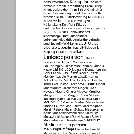
Korruption
Konsumverhalten
Kosovo
Krawalle
Kredite
Kreditrating
Kreml
Krieg
Kriegsverbrechen
Krim-Krise
Kriminalität
Krise
Krisenmanagement
Krisztina Tóth
Kulturkrieg
Kroatien
Kuba
Kulturförderung
Kurdistan
Kurie
kuruc.info
Kyrill
Käfighaltung
Kék Pont
Kötcse
Ladenschließungen
Lajos Bokros
Lajos Rig
Lajos Simicska
Landwirtschaft
lebenslange Haft
Lebensmittel
Lebensmittelqualität
Lehrkräfte
Lehrplan
LGBTQ
Leichtathletik-WM
Lenin
LIBE
Liberale
Liberalismus
Libri
Libyen
Li
Linksallianz
Keqiang
Linke
Linksopposition
Litauen
Literatur
Liz Truss
LMP
Lockdown
Lockerungen
Lokalismus
London
Lánchíd
Rádió
László Botka
László Donáth
László
Földi
László Kiss
László Kövér
László
Majtényi
László Marton
László Nemes
Jeles
László Rajk
László Sólyom
László
Löhne
Toroczkai
László Trócsányi
Macht
Machtkampf
Mafiastaat
Magda Kósa-
Kovács
Magna Charta
Magyar Krónika
Magyar Nemzet
Magyar Posta
Magyar
Telekom
Mahnmal
Maidan
Makkabiade
MAL
MALÉV
Manfred Weber
Manipulation
Marine Le Pen
Mark Rutte
Marktdogmen
Martin Reinke
Martin Schulz
Massaker in
Kenia
Masseneinwanderung
Mateusz
Morawiecki
Matteo Renzi
Matteo Salvini
Mautgebühren
Mazedonien
Mazsihisz
Medien
Meinungsfreiheit
Meinungsumfrage
Menschenhandel
Menschenrechte
Menschenschmuggel