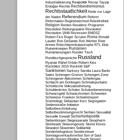
Industrialisierung
Realpolitik
Recep Tayyip
Rechtsextremismus
Erdoğan
Rechte
Rechtsstaatlichkeit
Rede zur Lage
Referendum
der Nation
Reform
Reformation
Regimewechsel
Reisefreiheit
Religion
Renten
Residenz-Programm
Resolution
Rettungspaket
Revolution
Revolution 1848
Rezession
RMDSZ
Roma
Robert Fico
Roger Scruton
Ronald
Lauder
Ron DeSantis
Ron Werber
Rote
Armee
Rotschlammkatastrophe
RTL Klub
Ruinenkneipen
Rumänien
Rumänienungarn
Runder Tisch
Russland
Rundtischgespräche
Ryanair
Ráhel Orbán
Róbert Kiss
Rückblick 2015
Rücktritt
S&P
Sanktionen
Sarkozy
Sarolta Laura Baritz
Satire
Schengen-Grenze
Schengen-Zone
Schengener Abkommen
Schiefergas
Schlacht am Donbogen
Schmalspurbahn
Schottische Volksabstimmung
Schuldenkrise
Schulen
Schulumbenennung
Schwarzgeld
Schwarzkonten
Schweden
Schweizer Franken
Schwimmsport
Scientology
Sebastian Kurz
Segregation
Seidenstraße-Initiative
Selbstbeschränkung
Selbstbestimmungsrecht
Serbien
Sexualität
Sicherheitspolitik
Sexuelle Gewalt
Siebenbürgen
Siegesparade
Sinopharm
Skinheads
Sklavengesetz
Slomó Köves
Slowakei
Slowenien
Solidarität
Sonderbefugnisse
Sondersteuer
Sonntagsverkaufsverbot
Son of Saul
South-Stream-Pipeline
South Stream