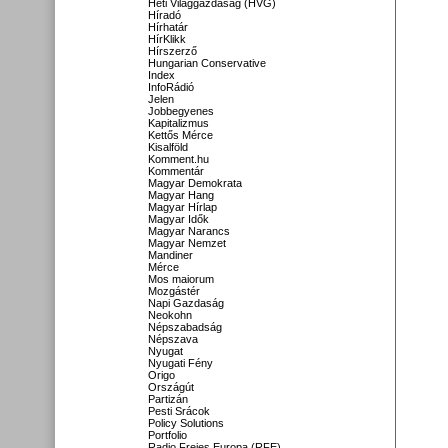
Heti Világgazdaság (HVG)
Híradó
Hírhatár
HírKlikk
Hírszerző
Hungarian Conservative
Index
InfoRádió
Jelen
Jobbegyenes
Kapitalizmus
Kettős Mérce
Kisalföld
Komment.hu
Kommentár
Magyar Demokrata
Magyar Hang
Magyar Hírlap
Magyar Idők
Magyar Narancs
Magyar Nemzet
Mandiner
Mérce
Mos maiorum
Mozgástér
Napi Gazdaság
Neokohn
Népszabadság
Népszava
Nyugat
Nyugati Fény
Origo
Országút
Partizán
Pesti Srácok
Policy Solutions
Portfolio
Radio Freies Europa (RFE)