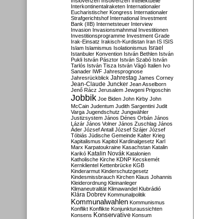
Inslovenzen
Insolvenzen
Intellektuelle
Interkontinentalraketen
Internationaler
Eucharistischer Kongress
Internationaler
Strafgerichtshof
International Investment
Bank (IIB)
Internetsteuer
Interview
Invasion
Invasionsmahnmal
Investitionen
Investitionsprogramme
Investment Grade
Irak-Einsatz
Irakisch-Kurdistan
Iran
IS
ISIS
Israel
Islam
Islamismus
Isolationismus
Istanbuler Konvention
István Bethlen
István
Pukli
István Pásztor
István Szabó
István
Tarlós
István Tisza
István Vágó
Italien
Ivo
Sanader
IWF
Jahresprognose
Jahrestag
Jahresrückblick
James Corney
Jean-Claude Juncker
Jean Asselborn
Jenő Rácz
Jerusalem
Jewgeni Prigoschin
Jobbik
Joe Biden
John Kirby
John
McCain
Judentum
Judith Sargentini
Judit
Varga
Jugendschutz
Jungwähler
Justizsystem
János Dénes Orbán
János
Lázár
János Volner
János Zuschlag
János
Áder
József Antall
József Szájer
József
Tóbiás
Jüdische Gemeinde
Kalter Krieg
Kapitalismus
Kapitol
Kardinalgesetz
Karl
Marx
Karpatoukraine
Kasachstan
Katalin
Katalin Novák
Karikó
Katalonien
Katholische Kirche
KDNP
Kecskemét
Kernklientel
Kettenbrücke
KGB
Kinderarmut
Kinderschutzgesetz
Kindesmissbrauch
Kirchen
Klaus Johannis
Kleiderordnung
Kleinanleger
Klimaneutralität
Klimawandel
Klubrádió
Klára Dobrev
Kommunalpolitik
Kommunalwahlen
Kommunismus
Konflikt
Konflikte
Konjunkturaussichten
Konservative
Konsens
Konsum