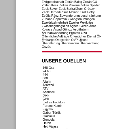
Zivilgesellschaft
Zoltán Balog
Zoltán Gál
Zoltán Kész
Zoltán Pokorni
Zoltán Spéder
Zsolt Bayer
Zsolt Borkai
Zsolt Gréczy
Zsolt Hernádi
Zsolt Molnár
Zsolt Petry
Zsófia Rácz
Zuwanderungsbeschränkung
Zuzana Čaputová
Zwangsräumungen
Zweidrittelmehrheit
Zweiter Weltkrieg
Zwischenkriegszeit
Ágnes Geréb
Ákos
Kovács
Árpád Göncz
Ásotthalom
Ärzteabwanderung
Érpatak
Ózd
Öffentliche Aufträge
Öffentlicher Dienst
Öl-
Embargo
Österreich
ÖVP
Újpest
Überalterung
Überstunden
Überwachung
Őszöd
UNSERE QUELLEN
168 Óra
24.hu
444
888
Alfahír
Átlátszó
ATV
Azonnali
Blikk
Cink
Élet és Irodalom
Ferenc Kumin
Figyelő
Gábor Török
Galamus
Gondola
Hetek
Heti Válasz