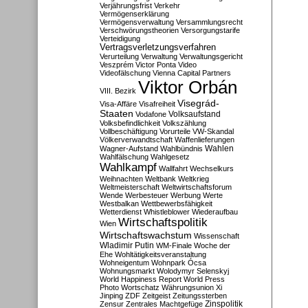
Verjährungsfrist
Verkehr
Vermögenserklärung
Vermögensverwaltung
Versammlungsrecht
Verschwörungstheorien
Versorgungstarife
Verteidigung
Vertragsverletzungsverfahren
Verurteilung
Verwaltung
Verwaltungsgericht
Veszprém
Victor Ponta
Video
Videofälschung
Vienna Capital Partners
Viktor Orbán
VIII. Bezirk
Visegrád-
Visa-Affäre
Visafreiheit
Staaten
Vodafone
Volksaufstand
Volksbefindlichkeit
Volkszählung
Vollbeschäftigung
Vorurteile
VW-Skandal
Völkerverwandtschaft
Waffenlieferungen
Wahlen
Wagner-Aufstand
Wahlbündnis
Wahlfälschung
Wahlgesetz
Wahlkampf
Wallfahrt
Wechselkurs
Weihnachten
Weltbank
Weltkrieg
Weltmeisterschaft
Weltwirtschaftsforum
Wende
Werbesteuer
Werbung
Werte
Westbalkan
Wettbewerbsfähigkeit
Wetterdienst
Whistleblower
Wiederaufbau
Wirtschaftspolitik
Wien
Wirtschaftswachstum
Wissenschaft
Wladimir Putin
WM-Finale
Woche der
Ehe
Wohltätigkeitsveranstaltung
Wohneigentum
Wohnpark Ócsa
Wohnungsmarkt
Wolodymyr Selenskyj
World Happiness Report
World Press
Photo
Wortschatz
Währungsunion
Xi
Jinping
ZDF
Zeitgeist
Zeitungssterben
Zensur
Zentrales Machtgefüge
Zinspolitik