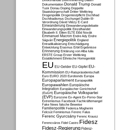
Direktmandat
Diskriminierung
Diäten
Donald Trump
Dokumentation
Donald
Tusk
Donau
Doping
Doppelte
Staatsbürgerschaft
Dritter Weltkrieg
Drogenpolitik
Drogentestpflicht
Dschihad
Dschihadismus
Dschungel
Dublin-III-
Verordnung
Dávid Vitézy
E-Card
Einwanderung
Einwanderungsdebatte
Einwanderungspolitik
Einzelhandel
Elisabeth II.
Eliten
ELTE
Előd Novák
Emmanuel Macron
Endre Ady
Endre
Energiepolitik
Ságvári
England
Entradikalisierung
Entschädigung
Entwicklung
Erasmus
Erbil
Ergebnisse
Erinnerung
Erklärung von Alba Iulia
ERSTE Group
Erster Weltkrieg
Establishment
Ethnische Homogenität
EU
EU-
EU-Gelder
EU-Gipfel
Kommission
EU-Ratspräsidentschaft
Euro
EURO 2020
Eurobonds
Europa
Europaparlament
Europapolitik
Europawahlen
Europäische
Integration
Europäischer Gerichtshof
Europäische Volkspartei
(EuGH)
(EVP)
Eurozone
Ex-Agent
Ex-Porno-Star
Extremismus
Facebook
Fachkräftemangel
Fake News
falsche Beweise
Familienpolitik
Federica Mogherini
Felcsút
Feminismus
Ferenc Falus
Ferenc Gyurcsány
Ferenc Krausz
Fidesz
Ferencváros
Fidel Castro
Fidesz-Regierung
Fidesz-