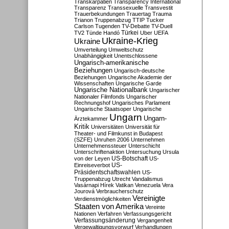
Transkarpatien
Transparency International
Transparenz
Transsexuelle
Transvestit
Trauerbekundungen
Trauertag
Trauma
Trianon
Truppenabzug
TTIP
Tucker
Carlson
Tugenden
TV-Debatte
TV-Duell
Türkei
TV2
Tünde Handó
Uber
UEFA
Ukraine-Krieg
Ukraine
Umverteilung
Umweltschutz
Unabhängigkeit
Unentschlossene
Ungarisch-amerikanische
Beziehungen
Ungarisch-deutsche
Beziehungen
Ungarische Akademie der
Wissenschaften
Ungarische Garde
Ungarische Nationalbank
Ungarischer
Nationaler Filmfonds
Ungarischer
Rechnungshof
Ungarisches Parlament
Ungarische Staatsoper
Ungarische
Ungarn
Ungarn-
Ärztekammer
Kritik
Universitäten
Universität für
Theater- und Filmkunst in Budapest
(SZFE)
Unruhen 2006
Unternehmen
Unternehmenssteuer
Unterschicht
Unterschriftenaktion
Untersuchung
Ursula
US-Botschaft
von der Leyen
US-
US-
Einreiseverbot
Präsidentschaftswahlen
US-
Truppenabzug
Utrecht
Vandalismus
Vasárnapi Hírek
Vatikan
Venezuela
Vera
Jourová
Verbraucherschutz
Vereinigte
Verdienstmöglichkeiten
Staaten von Amerika
Vereinte
Nationen
Verfahren
Verfassungsgericht
Verfassungsänderung
Vergangenheit
Vergewaltigungsvorwurf
Verhandlungen