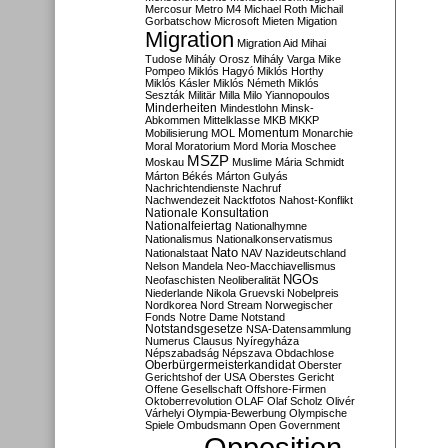
Mercosur
Metro M4
Michael Roth
Michail
Gorbatschow
Microsoft
Mieten
Migation
Migration
Migration Aid
Mihai
Tudose
Mihály Orosz
Mihály Varga
Mike
Pompeo
Miklós Hagyó
Miklós Horthy
Miklós Kásler
Miklós Németh
Miklós
Seszták
Militär
Milla
Milo Yiannopoulos
Minderheiten
Mindestlohn
Minsk-
Abkommen
Mittelklasse
MKB
MKKP
Momentum
Mobilisierung
MOL
Monarchie
Moral
Moratorium
Mord
Moria
Moschee
MSZP
Moskau
Muslime
Mária Schmidt
Márton Békés
Márton Gulyás
Nachrichtendienste
Nachruf
Nachwendezeit
Nacktfotos
Nahost-Konflikt
Nationale Konsultation
Nationalfeiertag
Nationalhymne
Nationalismus
Nationalkonservatismus
Nato
Nationalstaat
NAV
Nazideutschland
Nelson Mandela
Neo-Macchiavellismus
NGOs
Neofaschisten
Neoliberalität
Niederlande
Nikola Gruevski
Nobelpreis
Nordkorea
Nord Stream
Norwegischer
Fonds
Notre Dame
Notstand
Notstandsgesetze
NSA-Datensammlung
Numerus Clausus
Nyíregyháza
Népszabadság
Népszava
Obdachlose
Oberbürgermeisterkandidat
Oberster
Gerichtshof der USA
Oberstes Gericht
Offene Gesellschaft
Offshore-Firmen
Oktoberrevolution
OLAF
Olaf Scholz
Olivér
Várhelyi
Olympia-Bewerbung
Olympische
Spiele
Ombudsmann
Open Government
Opposition