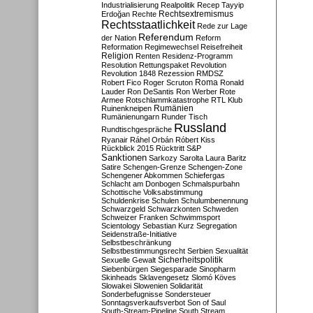
Industrialisierung
Realpolitik
Recep Tayyip
Rechtsextremismus
Erdoğan
Rechte
Rechtsstaatlichkeit
Rede zur Lage
Referendum
der Nation
Reform
Reformation
Regimewechsel
Reisefreiheit
Religion
Renten
Residenz-Programm
Resolution
Rettungspaket
Revolution
Revolution 1848
Rezession
RMDSZ
Roma
Robert Fico
Roger Scruton
Ronald
Lauder
Ron DeSantis
Ron Werber
Rote
Armee
Rotschlammkatastrophe
RTL Klub
Ruinenkneipen
Rumänien
Rumänienungarn
Runder Tisch
Russland
Rundtischgespräche
Ryanair
Ráhel Orbán
Róbert Kiss
Rückblick 2015
Rücktritt
S&P
Sanktionen
Sarkozy
Sarolta Laura Baritz
Satire
Schengen-Grenze
Schengen-Zone
Schengener Abkommen
Schiefergas
Schlacht am Donbogen
Schmalspurbahn
Schottische Volksabstimmung
Schuldenkrise
Schulen
Schulumbenennung
Schwarzgeld
Schwarzkonten
Schweden
Schweizer Franken
Schwimmsport
Scientology
Sebastian Kurz
Segregation
Seidenstraße-Initiative
Selbstbeschränkung
Selbstbestimmungsrecht
Serbien
Sexualität
Sicherheitspolitik
Sexuelle Gewalt
Siebenbürgen
Siegesparade
Sinopharm
Skinheads
Sklavengesetz
Slomó Köves
Slowakei
Slowenien
Solidarität
Sonderbefugnisse
Sondersteuer
Sonntagsverkaufsverbot
Son of Saul
South-Stream-Pipeline
South Stream