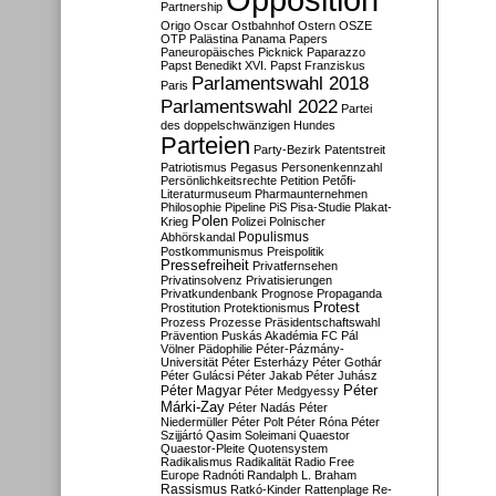
Partnership
Origo
Oscar
Ostbahnhof
Ostern
OSZE
OTP
Palästina
Panama Papers
Paneuropäisches Picknick
Paparazzo
Papst Benedikt XVI.
Papst Franziskus
Parlamentswahl 2018
Paris
Parlamentswahl 2022
Partei
des doppelschwänzigen Hundes
Parteien
Party-Bezirk
Patentstreit
Patriotismus
Pegasus
Personenkennzahl
Persönlichkeitsrechte
Petition
Petőfi-
Literaturmuseum
Pharmaunternehmen
Philosophie
Pipeline
PiS
Pisa-Studie
Plakat-
Polen
Krieg
Polizei
Polnischer
Populismus
Abhörskandal
Postkommunismus
Preispolitik
Pressefreiheit
Privatfernsehen
Privatinsolvenz
Privatisierungen
Privatkundenbank
Prognose
Propaganda
Protest
Prostitution
Protektionismus
Prozess
Prozesse
Präsidentschaftswahl
Prävention
Puskás Akadémia FC
Pál
Völner
Pädophilie
Péter-Pázmány-
Universität
Péter Esterházy
Péter Gothár
Péter Gulácsi
Péter Jakab
Péter Juhász
Péter
Péter Magyar
Péter Medgyessy
Márki-Zay
Péter Nadás
Péter
Niedermüller
Péter Polt
Péter Róna
Péter
Szijjártó
Qasim Soleimani
Quaestor
Quaestor-Pleite
Quotensystem
Radikalismus
Radikalität
Radio Free
Europe
Radnóti
Randalph L. Braham
Rassismus
Ratkó-Kinder
Rattenplage
Re-