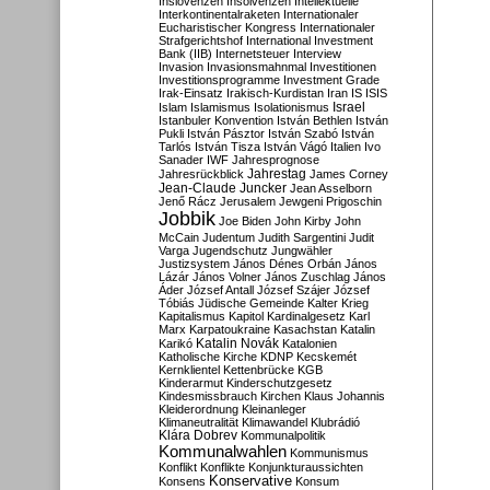
Inslovenzen
Insolvenzen
Intellektuelle
Interkontinentalraketen
Internationaler
Eucharistischer Kongress
Internationaler
Strafgerichtshof
International Investment
Bank (IIB)
Internetsteuer
Interview
Invasion
Invasionsmahnmal
Investitionen
Investitionsprogramme
Investment Grade
Irak-Einsatz
Irakisch-Kurdistan
Iran
IS
ISIS
Israel
Islam
Islamismus
Isolationismus
Istanbuler Konvention
István Bethlen
István
Pukli
István Pásztor
István Szabó
István
Tarlós
István Tisza
István Vágó
Italien
Ivo
Sanader
IWF
Jahresprognose
Jahrestag
Jahresrückblick
James Corney
Jean-Claude Juncker
Jean Asselborn
Jenő Rácz
Jerusalem
Jewgeni Prigoschin
Jobbik
Joe Biden
John Kirby
John
McCain
Judentum
Judith Sargentini
Judit
Varga
Jugendschutz
Jungwähler
Justizsystem
János Dénes Orbán
János
Lázár
János Volner
János Zuschlag
János
Áder
József Antall
József Szájer
József
Tóbiás
Jüdische Gemeinde
Kalter Krieg
Kapitalismus
Kapitol
Kardinalgesetz
Karl
Marx
Karpatoukraine
Kasachstan
Katalin
Katalin Novák
Karikó
Katalonien
Katholische Kirche
KDNP
Kecskemét
Kernklientel
Kettenbrücke
KGB
Kinderarmut
Kinderschutzgesetz
Kindesmissbrauch
Kirchen
Klaus Johannis
Kleiderordnung
Kleinanleger
Klimaneutralität
Klimawandel
Klubrádió
Klára Dobrev
Kommunalpolitik
Kommunalwahlen
Kommunismus
Konflikt
Konflikte
Konjunkturaussichten
Konservative
Konsens
Konsum