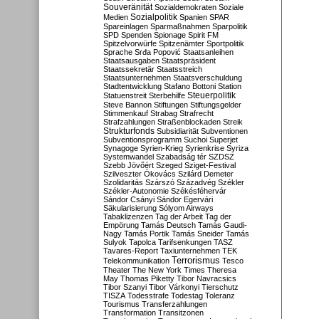
Souveränität
Sozialdemokraten
Soziale
Sozialpolitik
Medien
Spanien
SPAR
Spareinlagen
Sparmaßnahmen
Sparpolitik
SPD
Spenden
Spionage
Spirit FM
Spitzelvorwürfe
Spitzenämter
Sportpolitik
Sprache
Srđa Popović
Staatsanleihen
Staatsausgaben
Staatspräsident
Staatssekretär
Staatsstreich
Staatsunternehmen
Staatsverschuldung
Stadtentwicklung
Stafano Bottoni
Station
Steuerpolitik
Statuenstreit
Sterbehilfe
Steve Bannon
Stiftungen
Stiftungsgelder
Stimmenkauf
Strabag
Strafrecht
Strafzahlungen
Straßenblockaden
Streik
Strukturfonds
Subsidiarität
Subventionen
Subventionsprogramm
Suchoi Superjet
Synagoge
Syrien-Krieg
Syrienkrise
Syriza
Systemwandel
Szabadság tér
SZDSZ
Szebb Jövőért
Szeged
Sziget-Festival
Szilveszter Ókovács
Szilárd Demeter
Szolidaritás
Szárszó
Századvég
Székler
Székler-Autonomie
Székésféhervár
Sándor Csányi
Sándor Egervári
Säkularisierung
Sólyom Airways
Tabaklizenzen
Tag der Arbeit
Tag der
Empörung
Tamás Deutsch
Tamás Gaudi-
Nagy
Tamás Portik
Tamás Sneider
Tamás
Sulyok
Tapolca
Tarifsenkungen
TASZ
Tavares-Report
Taxiunternehmen
TEK
Terrorismus
Telekommunikation
Tesco
Theater
The New York Times
Theresa
May
Thomas Piketty
Tibor Navracsics
Tibor Szanyi
Tibor Várkonyi
Tierschutz
TISZA
Todesstrafe
Todestag
Toleranz
Tourismus
Transferzahlungen
Transformation
Transitzonen