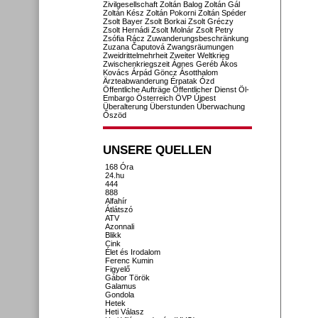
Zivilgesellschaft
Zoltán Balog
Zoltán Gál
Zoltán Kész
Zoltán Pokorni
Zoltán Spéder
Zsolt Bayer
Zsolt Borkai
Zsolt Gréczy
Zsolt Hernádi
Zsolt Molnár
Zsolt Petry
Zsófia Rácz
Zuwanderungsbeschränkung
Zuzana Čaputová
Zwangsräumungen
Zweidrittelmehrheit
Zweiter Weltkrieg
Zwischenkriegszeit
Ágnes Geréb
Ákos
Kovács
Árpád Göncz
Ásotthalom
Ärzteabwanderung
Érpatak
Ózd
Öffentliche Aufträge
Öffentlicher Dienst
Öl-
Embargo
Österreich
ÖVP
Újpest
Überalterung
Überstunden
Überwachung
Őszöd
UNSERE QUELLEN
168 Óra
24.hu
444
888
Alfahír
Átlátszó
ATV
Azonnali
Blikk
Cink
Élet és Irodalom
Ferenc Kumin
Figyelő
Gábor Török
Galamus
Gondola
Hetek
Heti Válasz