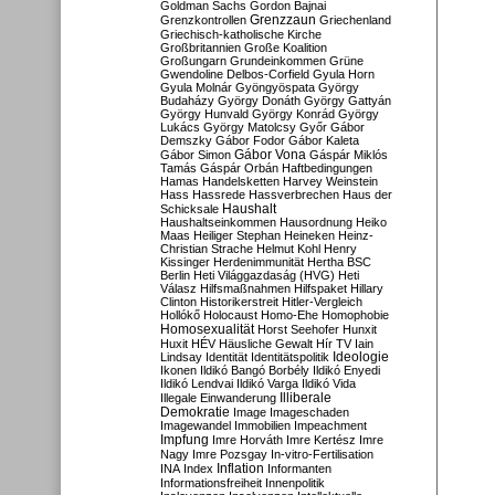
Goldman Sachs
Gordon Bajnai
Grenzzaun
Grenzkontrollen
Griechenland
Griechisch-katholische Kirche
Großbritannien
Große Koalition
Großungarn
Grundeinkommen
Grüne
Gwendoline Delbos-Corfield
Gyula Horn
Gyula Molnár
Gyöngyöspata
György
Budaházy
György Donáth
György Gattyán
György Hunvald
György Konrád
György
Lukács
György Matolcsy
Győr
Gábor
Demszky
Gábor Fodor
Gábor Kaleta
Gábor Vona
Gábor Simon
Gáspár Miklós
Tamás
Gáspár Orbán
Haftbedingungen
Hamas
Handelsketten
Harvey Weinstein
Hass
Hassrede
Hassverbrechen
Haus der
Haushalt
Schicksale
Haushaltseinkommen
Hausordnung
Heiko
Maas
Heiliger Stephan
Heineken
Heinz-
Christian Strache
Helmut Kohl
Henry
Kissinger
Herdenimmunität
Hertha BSC
Berlin
Heti Világgazdaság (HVG)
Heti
Válasz
Hilfsmaßnahmen
Hilfspaket
Hillary
Clinton
Historikerstreit
Hitler-Vergleich
Hollókő
Holocaust
Homo-Ehe
Homophobie
Homosexualität
Horst Seehofer
Hunxit
Huxit
HÉV
Häusliche Gewalt
Hír TV
Iain
Lindsay
Identität
Identitätspolitik
Ideologie
Ikonen
Ildikó Bangó Borbély
Ildikó Enyedi
Ildikó Lendvai
Ildikó Varga
Ildikó Vida
Illiberale
Illegale Einwanderung
Demokratie
Image
Imageschaden
Imagewandel
Immobilien
Impeachment
Impfung
Imre Horváth
Imre Kertész
Imre
Nagy
Imre Pozsgay
In-vitro-Fertilisation
Inflation
INA
Index
Informanten
Informationsfreiheit
Innenpolitik