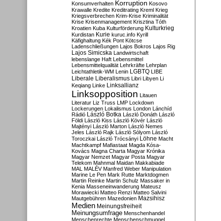
Korruption
Konsumverhalten
Kosovo
Krawalle
Kredite
Kreditrating
Kreml
Krieg
Kriegsverbrechen
Krim-Krise
Kriminalität
Krise
Krisenmanagement
Krisztina Tóth
Kulturkrieg
Kroatien
Kuba
Kulturförderung
Kurdistan
Kurie
kuruc.info
Kyrill
Käfighaltung
Kék Pont
Kötcse
Ladenschließungen
Lajos Bokros
Lajos Rig
Lajos Simicska
Landwirtschaft
lebenslange Haft
Lebensmittel
Lebensmittelqualität
Lehrkräfte
Lehrplan
LGBTQ
Leichtathletik-WM
Lenin
LIBE
Liberale
Liberalismus
Libri
Libyen
Li
Linksallianz
Keqiang
Linke
Linksopposition
Litauen
Literatur
Liz Truss
LMP
Lockdown
Lockerungen
Lokalismus
London
Lánchíd
Rádió
László Botka
László Donáth
László
Földi
László Kiss
László Kövér
László
Majtényi
László Marton
László Nemes
Jeles
László Rajk
László Sólyom
László
Löhne
Toroczkai
László Trócsányi
Macht
Machtkampf
Mafiastaat
Magda Kósa-
Kovács
Magna Charta
Magyar Krónika
Magyar Nemzet
Magyar Posta
Magyar
Telekom
Mahnmal
Maidan
Makkabiade
MAL
MALÉV
Manfred Weber
Manipulation
Marine Le Pen
Mark Rutte
Marktdogmen
Martin Reinke
Martin Schulz
Massaker in
Kenia
Masseneinwanderung
Mateusz
Morawiecki
Matteo Renzi
Matteo Salvini
Mautgebühren
Mazedonien
Mazsihisz
Medien
Meinungsfreiheit
Meinungsumfrage
Menschenhandel
Menschenrechte
Menschenschmuggel