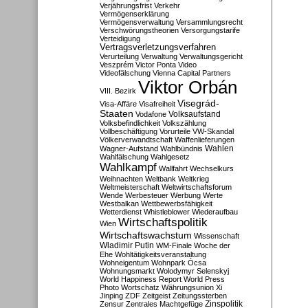
Verjährungsfrist
Verkehr
Vermögenserklärung
Vermögensverwaltung
Versammlungsrecht
Verschwörungstheorien
Versorgungstarife
Verteidigung
Vertragsverletzungsverfahren
Verurteilung
Verwaltung
Verwaltungsgericht
Veszprém
Victor Ponta
Video
Videofälschung
Vienna Capital Partners
Viktor Orbán
VIII. Bezirk
Visegrád-
Visa-Affäre
Visafreiheit
Staaten
Vodafone
Volksaufstand
Volksbefindlichkeit
Volkszählung
Vollbeschäftigung
Vorurteile
VW-Skandal
Völkerverwandtschaft
Waffenlieferungen
Wahlen
Wagner-Aufstand
Wahlbündnis
Wahlfälschung
Wahlgesetz
Wahlkampf
Wallfahrt
Wechselkurs
Weihnachten
Weltbank
Weltkrieg
Weltmeisterschaft
Weltwirtschaftsforum
Wende
Werbesteuer
Werbung
Werte
Westbalkan
Wettbewerbsfähigkeit
Wetterdienst
Whistleblower
Wiederaufbau
Wirtschaftspolitik
Wien
Wirtschaftswachstum
Wissenschaft
Wladimir Putin
WM-Finale
Woche der
Ehe
Wohltätigkeitsveranstaltung
Wohneigentum
Wohnpark Ócsa
Wohnungsmarkt
Wolodymyr Selenskyj
World Happiness Report
World Press
Photo
Wortschatz
Währungsunion
Xi
Jinping
ZDF
Zeitgeist
Zeitungssterben
Zensur
Zentrales Machtgefüge
Zinspolitik