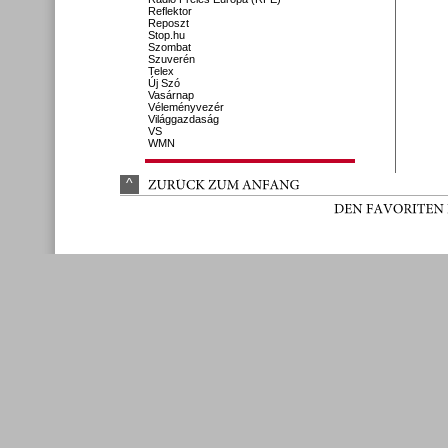
Reflektor
Reposzt
Stop.hu
Szombat
Szuverén
Telex
Új Szó
Vasárnap
Véleményvezér
Világgazdaság
VS
WMN
^
ZURÜ
CK 
ZUM 
ANFANG
DEN 
FAVORITEN 