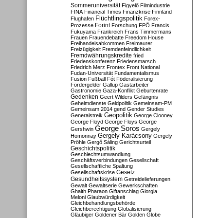
Sommeruniversität
Figyelő
Filmindustrie
FINA
Financial Times
Finanzkrise
Finnland
Flüchtlingspolitik
Flughafen
Forex-
Forint
Prozesse
Forschung
FPÖ
Francis
Fukuyama
Frankreich
Frans Timmermans
Frauen
Frauendebatte
Freedom House
Freihandelsabkommen
Freimaurer
Freizügigkeit
Fremdenfeindlichkeit
Fremdwährungskredite
fried
Friedenskonferenz
Friedensmarsch
Friedrich Merz
Frontex
Front National
Fudan-Universität
Fundamentalismus
Fusion
Fußball
Fót
Föderalisierung
Fördergelder
Gallup
Gastarbeiter
Gastronomie
Gaza-Konflikt
Geburtenrate
Gedenken
Geert Wilders
Gefängnis
Geheimdienste
Geldpolitik
Gemeinsam-PM
Gemeinsam 2014
gend
Gender Studies
Geopolitik
Generalstreik
George Clooney
George Floyd
George Floys
George
George Soros
Gershwin
Gergely
Gergely Karácsony
Homonnay
Gergely
Pröhle
Gergő Sáling
Gerichtsurteil
Geschichtspolitik
Geschlechtsumwandlung
Geschäftsverbindungen
Gesellschaft
Gesellschaftliche Spaltung
Gesetz
Gesellschaftskrise
Gesundheitssystem
Getreidelieferungen
Gewalt
Gewaltserie
Gewerkschaften
Ghaith Pharaon
Giftanschlag
Giorgia
Meloni
Glaubwürdigkeit
Gleichbehandlungsbehörde
Gleichberechtigung
Globalisierung
Gläubiger
Goldener Bär
Golden Globe