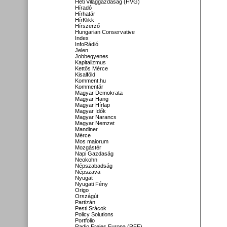
Heti Világgazdaság (HVG)
Híradó
Hírhatár
HírKlikk
Hírszerző
Hungarian Conservative
Index
InfoRádió
Jelen
Jobbegyenes
Kapitalizmus
Kettős Mérce
Kisalföld
Komment.hu
Kommentár
Magyar Demokrata
Magyar Hang
Magyar Hírlap
Magyar Idők
Magyar Narancs
Magyar Nemzet
Mandiner
Mérce
Mos maiorum
Mozgástér
Napi Gazdaság
Neokohn
Népszabadság
Népszava
Nyugat
Nyugati Fény
Origo
Országút
Partizán
Pesti Srácok
Policy Solutions
Portfolio
Radio Freies Europa (RFE)