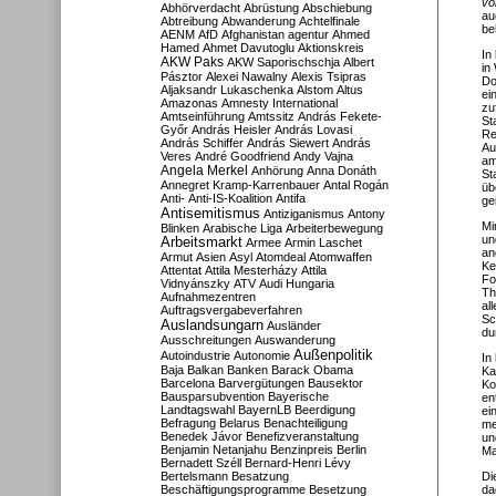
vo
Abhörverdacht
Abrüstung
Abschiebung
au
Abtreibung
Abwanderung
Achtelfinale
be
AENM
AfD
Afghanistan
agentur
Ahmed
Hamed
Ahmet Davutoglu
Aktionskreis
In
AKW Paks
AKW Saporischschja
Albert
in
Pásztor
Alexei Nawalny
Alexis Tsipras
Do
Aljaksandr Lukaschenka
Alstom
Altus
ei
Amazonas
Amnesty International
zu
Amtseinführung
Amtssitz
András Fekete-
St
Győr
András Heisler
András Lovasi
Re
András Schiffer
András Siewert
András
Au
Veres
André Goodfriend
Andy Vajna
am
Angela Merkel
Anhörung
Anna Donáth
St
Annegret Kramp-Karrenbauer
Antal Rogán
üb
Anti-
Anti-IS-Koalition
Antifa
ge
Antisemitismus
Antiziganismus
Antony
Mi
Blinken
Arabische Liga
Arbeiterbewegung
un
Arbeitsmarkt
Armee
Armin Laschet
an
Armut
Asien
Asyl
Atomdeal
Atomwaffen
Ke
Attentat
Attila Mesterházy
Attila
Fo
Vidnyánszky
ATV
Audi Hungaria
Th
Aufnahmezentren
al
Auftragsvergabeverfahren
Sc
Auslandsungarn
Ausländer
du
Ausschreitungen
Auswanderung
Außenpolitik
Autoindustrie
Autonomie
In
Baja
Balkan
Banken
Barack Obama
Ka
Barcelona
Barvergütungen
Bausektor
Ko
Bausparsubvention
Bayerische
en
Landtagswahl
BayernLB
Beerdigung
ei
Befragung
Belarus
Benachteiligung
me
Benedek Jávor
Benefizveranstaltung
un
Benjamin Netanjahu
Benzinpreis
Berlin
Ma
Bernadett Széll
Bernard-Henri Lévy
Bertelsmann
Besatzung
Di
Beschäftigungsprogramme
Besetzung
da