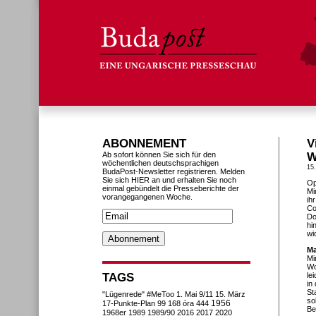
ABONNEMENT
V
Ab sofort können Sie sich für den
W
wöchentlichen deutschsprachigen
15
BudaPost-Newsletter registrieren. Melden
Sie sich HIER an und erhalten Sie noch
Op
einmal gebündelt die Presseberichte der
Mi
vorangegangenen Woche.
ih
Co
Do
hi
wi
Ma
Mi
Wo
TAGS
le
in
St
"Lügenrede"
#MeToo
1. Mai
9/11
15. März
so
1956
17-Punkte-Plan
99
168 óra
444
Be
1968er
1989
1989/90
2016
2017
2020