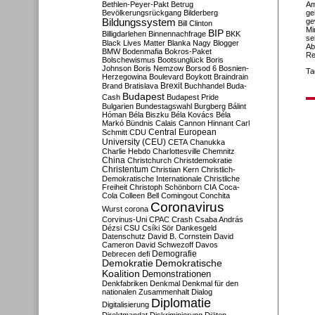
Bethlen-Peyer-Pakt
Betrug
Am
Bevölkerungsrückgang
Bilderberg
ge
Bildungssystem
ge
Bill Clinton
Mi
BIP
Billigdarlehen
Binnennachfrage
BKK
se
Black Lives Matter
Blanka Nagy
Blogger
Ab
BMW
Bodenmafia
Bokros-Paket
Re
Bolschewismus
Bootsunglück
Boris
Johnson
Boris Nemzow
Borsod 6
Bosnien-
Ta
Herzegowina
Boulevard
Boykott
Braindrain
Brexit
Brand
Bratislava
Buchhandel
Buda-
Budapest
Cash
Budapest Pride
Bulgarien
Bundestagswahl
Burgberg
Bálint
Hóman
Béla Biszku
Béla Kovács
Béla
Markó
Bündnis
Calais
Cannon Hinnant
Carl
Central European
Schmitt
CDU
University (CEU)
CETA
Chanukka
Charlie Hebdo
Charlottesville
Chemnitz
China
Christchurch
Christdemokratie
Christentum
Christian Kern
Christlich-
Demokratische Internationale
Christliche
Freiheit
Christoph Schönborn
CIA
Coca-
Cola
Colleen Bell
Comingout
Conchita
Coronavirus
Wurst
corona
Corvinus-Uni
CPAC
Crash
Csaba András
Dézsi
CSU
Csíki Sör
Dankesgeld
Datenschutz
David B. Cornstein
David
Cameron
David Schwezoff
Davos
Demografie
Debrecen
defi
Demokratie
Demokratische
Koalition
Demonstrationen
Denkfabriken
Denkmal
Denkmal für den
nationalen Zusammenhalt
Dialog
Diplomatie
Digitalisierung