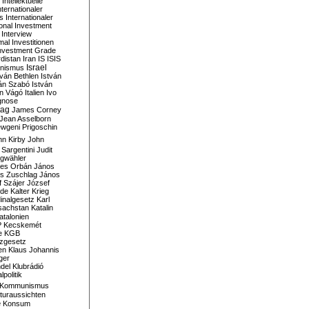
Intellektuelle
nternationaler
s
Internationaler
ional Investment
Interview
mal
Investitionen
nvestment Grade
rdistan
Iran
IS
ISIS
Israel
ionismus
tván Bethlen
István
ván Szabó
István
án Vágó
Italien
Ivo
gnose
tag
James Corney
Jean Asselborn
wgeni Prigoschin
hn Kirby
John
 Sargentini
Judit
gwähler
es Orbán
János
s Zuschlag
János
 Szájer
József
nde
Kalter Krieg
inalgesetz
Karl
sachstan
Katalin
atalonien
P
Kecskemét
e
KGB
tzgesetz
en
Klaus Johannis
ger
del
Klubrádió
politik
Kommunismus
turaussichten
e
Konsum