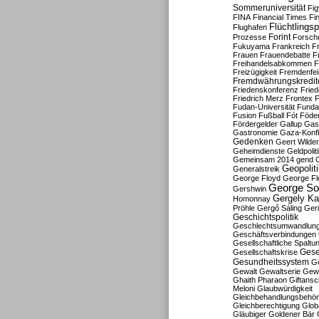
Sommeruniversität
Fig
FINA
Financial Times
Fi
Flüchtlingsp
Flughafen
Forint
Prozesse
Forsch
Fukuyama
Frankreich
F
Frauen
Frauendebatte
F
Freihandelsabkommen
F
Freizügigkeit
Fremdenfein
Fremdwährungskredit
Friedenskonferenz
Frie
Friedrich Merz
Frontex
F
Fudan-Universität
Funda
Fusion
Fußball
Fót
Föder
Fördergelder
Gallup
Gast
Gastronomie
Gaza-Konfl
Gedenken
Geert Wilde
Geheimdienste
Geldpolit
Gemeinsam 2014
gend
Geopolit
Generalstreik
George Floyd
George Fl
George So
Gershwin
Gergely K
Homonnay
Pröhle
Gergő Sáling
Geri
Geschichtspolitik
Geschlechtsumwandlun
Geschäftsverbindungen
Gesellschaftliche Spaltu
Gese
Gesellschaftskrise
Gesundheitssystem
Ge
Gewalt
Gewaltserie
Gew
Ghaith Pharaon
Giftansc
Meloni
Glaubwürdigkeit
Gleichbehandlungsbehö
Gleichberechtigung
Glob
Gläubiger
Goldener Bär