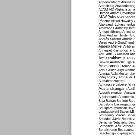
Abhörverdacht
Abrüstun
Abtreibung
Abwanderun
AENM
AfD
Afghanistan
a
Hamed
Ahmet Davutoglu
AKW Paks
AKW Sapori
Pásztor
Alexei Nawalny
Aljaksandr Lukaschenka
Amazonas
Amnesty Inter
Amtseinführung
Amtssitz
Győr
András Heisler
And
András Schiffer
András S
Veres
André Goodfriend
Angela Merkel
Anhöru
Annegret Kramp-Karren
Anti-
Anti-IS-Koalition
Ant
Antisemitismus
Antiz
Blinken
Arabische Liga
A
Arbeitsmarkt
Armee
A
Armut
Asien
Asyl
Atomde
Attentat
Attila Mesterház
Vidnyánszky
ATV
Audi H
Aufnahmezentren
Auftragsvergabeverfahr
Auslandsungarn
Ausl
Ausschreitungen
Auswa
Autoindustrie
Autonomie
Baja
Balkan
Banken
Bar
Barcelona
Barvergütung
Bausparsubvention
Baye
Landtagswahl
BayernLB
Befragung
Belarus
Benac
Benedek Jávor
Benefizv
Benjamin Netanjahu
Benz
Bernadett Széll
Bernard-
Bertelsmann
Besatzung
Beschäftigungsprogram