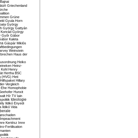
Bajnai
aun
Griechenland
irche
lition
ommen
Grüne
eld
Gyula Horn
pata
György
th
György Gattyán
 Konrád
György
y
Győr
Gábor
Gábor Kaleta
na
Gáspár Miklós
ftbedingungen
arvey Weinstein
brechen
Haus der
usordnung
Heiko
eineken
Heinz-
 Kohl
Henry
ät
Hertha BSC
g (HVG)
Heti
Hilfspaket
Hillary
tler-Vergleich
-Ehe
Homophobie
Seehofer
Hunxit
walt
Hír TV
Iain
spolitik
Ideologie
ély
Ildikó Enyedi
a
Ildikó Vida
liberale
geschaden
Impeachment
mre Kertész
Imre
itro-Fertilisation
rmanten
politik