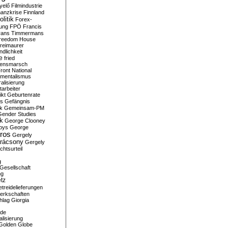
yelő
Filmindustrie
nanzkrise
Finnland
olitik
Forex-
ung
FPÖ
Francis
rans Timmermans
reedom House
reimaurer
dlichkeit
e
fried
densmarsch
ront National
mentalismus
alisierung
arbeiter
ikt
Geburtenrate
rs
Gefängnis
ik
Gemeinsam-PM
Gender Studies
ik
George Clooney
oys
George
ros
Gergely
arácsony
Gergely
chtsurteil
g
Gesellschaft
ng
tz
treidelieferungen
erkschaften
hlag
Giorgia
rde
alisierung
Golden Globe