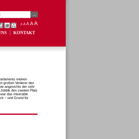
A
A
A
A
A
UNS
KONTAKT
Parlaments meinen
en großen Verlierer des
nte angesichts der sehr
Jobbik den zweiten Platz
s war das miserable
ck – und Grund für