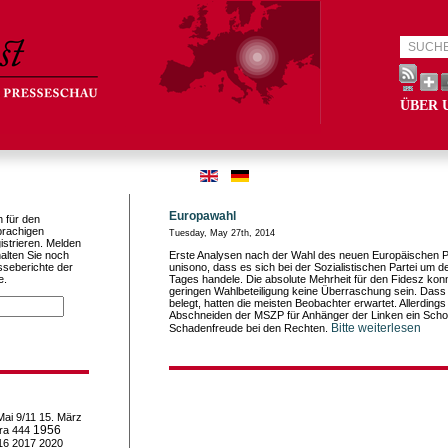
ÜBER 
Europawahl
h für den
prachigen
Tuesday, May 27th, 2014
istrieren. Melden
alten Sie noch
Erste Analysen nach der Wahl des neuen Europäischen 
sseberichte der
unisono, dass es sich bei der Sozialistischen Partei um d
e.
Tages handele. Die absolute Mehrheit für den Fidesz kon
geringen Wahlbeteiligung keine Überraschung sein. Dass 
belegt, hatten die meisten Beobachter erwartet. Allerding
Abschneiden der MSZP für Anhänger der Linken ein Scho
Bitte weiterlesen
Schadenfreude bei den Rechten.
Mai
9/11
15. März
1956
ra
444
16
2017
2020