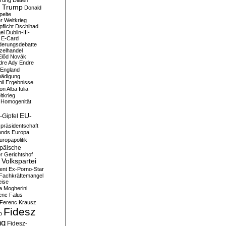
erung
Diäten
 Trump
Donald
pelte
er Weltkrieg
flicht
Dschihad
el
Dublin-III-
E-Card
derungsdebatte
zelhandel
Előd Novák
dre Ady
Endre
England
hädigung
il
Ergebnisse
n Alba Iulia
ltkrieg
 Homogenität
EU-
-Gipfel
präsidentschaft
onds
Europa
uropapolitik
päische
r Gerichtshof
Volkspartei
ent
Ex-Porno-Star
Fachkräftemangel
eise
a Mogherini
enc Falus
Ferenc Krausz
Fidesz
o
ng
Fidesz-