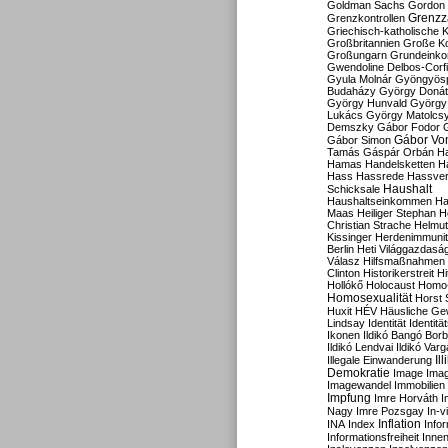
Goldman Sachs
Gordon 
Grenzz
Grenzkontrollen
Griechisch-katholische K
Großbritannien
Große Koa
Großungarn
Grundeink
Gwendoline Delbos-Corfi
Gyula Molnár
Gyöngyös
Budaházy
György Doná
György Hunvald
György
Lukács
György Matolcs
Demszky
Gábor Fodor
Gábor Vo
Gábor Simon
Tamás
Gáspár Orbán
Ha
Hamas
Handelsketten
H
Hass
Hassrede
Hassver
Haushalt
Schicksale
Haushaltseinkommen
Ha
Maas
Heiliger Stephan
H
Christian Strache
Helmut
Kissinger
Herdenimmunit
Berlin
Heti Világgazdasá
Válasz
Hilfsmaßnahmen
Clinton
Historikerstreit
Hi
Hollókő
Holocaust
Homo
Homosexualität
Horst 
Huxit
HÉV
Häusliche Ge
Lindsay
Identität
Identität
Ikonen
Ildikó Bangó Borb
Ildikó Lendvai
Ildikó Varg
Il
Illegale Einwanderung
Demokratie
Image
Ima
Imagewandel
Immobilien
Impfung
Imre Horváth
I
Nagy
Imre Pozsgay
In-v
Inflation
INA
Index
Info
Informationsfreiheit
Innen