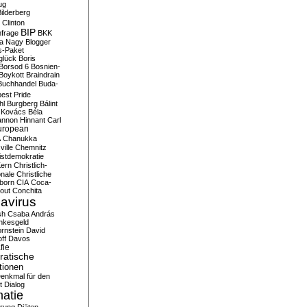
ug
ilderberg
l Clinton
BIP
frage
BKK
ka Nagy
Blogger
s-Paket
glück
Boris
Borsod 6
Bosnien-
Boykott
Braindrain
Buchhandel
Buda-
est Pride
hl
Burgberg
Bálint
 Kovács
Béla
nnon Hinnant
Carl
uropean
A
Chanukka
ville
Chemnitz
istdemokratie
Kern
Christlich-
onale
Christliche
born
CIA
Coca-
out
Conchita
avirus
sh
Csaba András
nkesgeld
rnstein
David
ff
Davos
fie
atische
tionen
enkmal für den
t
Dialog
atie