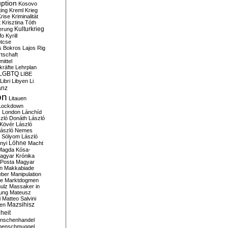
ption
Kosovo
ting
Kreml
Krieg
rise
Kriminalität
t
Krisztina Tóth
Kulturkrieg
erung
fo
Kyrill
tcse
s Bokros
Lajos Rig
tschaft
ittel
kräfte
Lehrplan
LGBTQ
LIBE
Libri
Libyen
Li
anz
on
Litauen
Lockdown
s
London
Lánchíd
zló Donáth
László
 Kövér
László
ászló Nemes
ó Sólyom
László
Löhne
nyi
Macht
Magda Kósa-
agyar Krónika
Posta
Magyar
n
Makkabiade
eber
Manipulation
te
Marktdogmen
ulz
Massaker in
ung
Mateusz
i
Matteo Salvini
en
Mazsihisz
heit
nschenhandel
henschmuggel