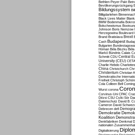
Bethlen-Peyer-Pakt
Betr
Bevölkerungsrückgang
B
Bildungssystem
Bil
Billigdarlehen
Binnennach
Black Lives Matter
Blan
BMW
Bodenmafia
Bokro
Bolschewismus
Bootsun
Johnson
Boris Nemzow
Herzegowina
Boulevard
Brexit
Brand
Bratislava
Budapest
Cash
Budap
Bulgarien
Bundestagswa
Hóman
Béla Biszku
Béla
Markó
Bündnis
Calais
Ca
Central E
Schmitt
CDU
University (CEU)
CET
Charlie Hebdo
Charlottes
China
Christchurch
Chr
Christentum
Christian 
Demokratische Internati
Freiheit
Christoph Schön
Cola
Colleen Bell
Coming
Coron
Wurst
corona
Corvinus-Uni
CPAC
Cra
Dézsi
CSU
Csíki Sör
Da
Datenschutz
David B. Co
Cameron
David Schwezo
Demogra
Debrecen
defi
Demokratie
Demokr
Koalition
Demonstra
Denkfabriken
Denkmal
D
nationalen Zusammenhal
Diplom
Digitalisierung