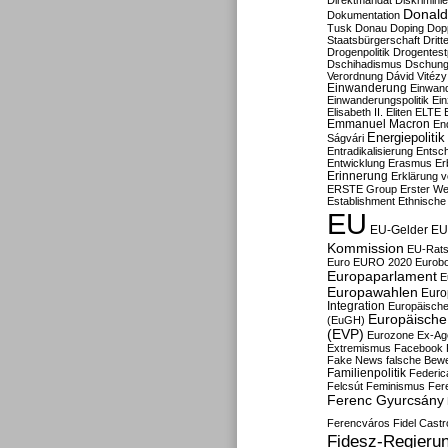
Direktmandat
Diskrimini
Donald
Dokumentation
Tusk
Donau
Doping
Dop
Staatsbürgerschaft
Dritt
Drogenpolitik
Drogentestp
Dschihadismus
Dschung
Verordnung
Dávid Vitézy
Einwanderung
Einwan
Einwanderungspolitik
Ein
Elisabeth II.
Eliten
ELTE
Emmanuel Macron
En
Energiepolitik
Ságvári
Entradikalisierung
Entsc
Entwicklung
Erasmus
Erb
Erinnerung
Erklärung vo
ERSTE Group
Erster We
Establishment
Ethnische
EU
EU-Gelder
EU
Kommission
EU-Rats
Euro
EURO 2020
Eurob
Europaparlament
E
Europawahlen
Euro
Integration
Europäische
Europäische 
(EuGH)
(EVP)
Eurozone
Ex-Ag
Extremismus
Facebook
Fake News
falsche Bew
Familienpolitik
Federic
Felcsút
Feminismus
Fer
Ferenc Gyurcsány
Ferencváros
Fidel Castr
Fidesz-Regieru