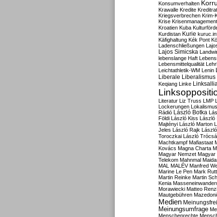
Korru
Konsumverhalten
Krawalle
Kredite
Kreditra
Kriegsverbrechen
Krim-K
Krise
Krisenmanagemen
Kroatien
Kuba
Kulturförd
Kurdistan
Kurie
kuruc.in
Käfighaltung
Kék Pont
Kö
Ladenschließungen
Lajo
Lajos Simicska
Landwir
lebenslange Haft
Lebensm
Lebensmittelqualität
Lehr
Leichtathletik-WM
Lenin
Liberale
Liberalismus
Linksalli
Keqiang
Linke
Linksoppositi
Literatur
Liz Truss
LMP
Lockerungen
Lokalismu
Rádió
László Botka
Lás
Földi
László Kiss
László
Majtényi
László Marton
L
Jeles
László Rajk
Lászl
Toroczkai
László Trócsá
Machtkampf
Mafiastaat
Kovács
Magna Charta
M
Magyar Nemzet
Magyar 
Telekom
Mahnmal
Maida
MAL
MALÉV
Manfred W
Marine Le Pen
Mark Rut
Martin Reinke
Martin Sch
Kenia
Masseneinwander
Morawiecki
Matteo Renz
Mautgebühren
Mazedoni
Medien
Meinungsfrei
Meinungsumfrage
Me
Menschenrechte
Mensc