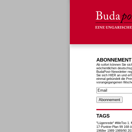
ABONNEMENT
Ab sofort können Sie sic
wöchentlichen deutschs
BudaPost-Newsletter reg
Sie sich HIER an und erh
einmal gebündelt die Pre
vorangegangenen Woch
TAGS
"Lügenrede"
#MeToo
1. 
17-Punkte-Plan
99
168 ó
1968er
1989
1989/90
20