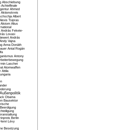
g
Abschiebung
g
Achtelfinale
gentur
Ahmed
Aktionskreis
schschja
Albert
Alexis Tsipras
Alstom
Altus
national
András Fekete-
rás Lovasi
iewert
András
Andy Vajna
ng
Anna Donáth
bauer
Antal Rogán
ifa
iganismus
Antony
rbeiterbewegung
rmin Laschet
al
Atomwaffen
y
Attila
ungaria
en
änder
nderung
Außenpolitik
ack Obama
en
Bausektor
rische
Beerdigung
hteiligung
eranstaltung
inpreis
Berlin
Henri Lévy
me
Besetzung