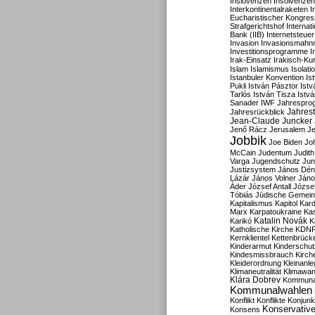
Inslovenzen
Insolvenzen
Interkontinentalraketen
I
Eucharistischer Kongres
Strafgerichtshof
Internat
Bank (IIB)
Internetsteuer
Invasion
Invasionsmahn
Investitionsprogramme
I
Irak-Einsatz
Irakisch-Ku
Islam
Islamismus
Isolat
Istanbuler Konvention
Is
Pukli
István Pásztor
Ist
Tarlós
István Tisza
Istv
Sanader
IWF
Jahrespro
Jahres
Jahresrückblick
Jean-Claude Juncker
Jenő Rácz
Jerusalem
Je
Jobbik
Joe Biden
Jo
McCain
Judentum
Judith
Varga
Jugendschutz
Jun
Justizsystem
János Dén
Lázár
János Volner
Jáno
Áder
József Antall
József
Tóbiás
Jüdische Gemei
Kapitalismus
Kapitol
Kard
Marx
Karpatoukraine
Ka
Katalin Novák
Karikó
K
Katholische Kirche
KDN
Kernklientel
Kettenbrück
Kinderarmut
Kinderschu
Kindesmissbrauch
Kirch
Kleiderordnung
Kleinanle
Klimaneutralität
Klimawan
Klára Dobrev
Kommunal
Kommunalwahlen
Konflikt
Konflikte
Konjunk
Konservativ
Konsens