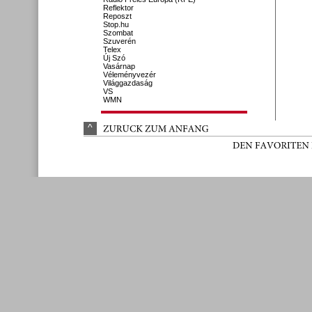
Reflektor
Reposzt
Stop.hu
Szombat
Szuverén
Telex
Új Szó
Vasárnap
Véleményvezér
Világgazdaság
VS
WMN
^
ZURÜ
CK 
ZUM 
ANFANG
DEN 
FAVORITEN 