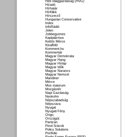
Heti Világgazdaság (HVG)
Híradó
Hírhatár
HírKlikk
Hírszerző
Hungarian Conservative
Index
InfoRádió
Jelen
Jobbegyenes
Kapitalizmus
Kettős Mérce
Kisalföld
Komment.hu
Kommentár
Magyar Demokrata
Magyar Hang
Magyar Hírlap
Magyar Idők
Magyar Narancs
Magyar Nemzet
Mandiner
Mérce
Mos maiorum
Mozgástér
Napi Gazdaság
Neokohn
Népszabadság
Népszava
Nyugat
Nyugati Fény
Origo
Országút
Partizán
Pesti Srácok
Policy Solutions
Portfolio
Radio Freies Europa (RFE)