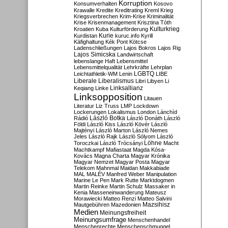
Korruption
Konsumverhalten
Kosovo
Krawalle
Kredite
Kreditrating
Kreml
Krieg
Kriegsverbrechen
Krim-Krise
Kriminalität
Krise
Krisenmanagement
Krisztina Tóth
Kulturkrieg
Kroatien
Kuba
Kulturförderung
Kurdistan
Kurie
kuruc.info
Kyrill
Käfighaltung
Kék Pont
Kötcse
Ladenschließungen
Lajos Bokros
Lajos Rig
Lajos Simicska
Landwirtschaft
lebenslange Haft
Lebensmittel
Lebensmittelqualität
Lehrkräfte
Lehrplan
LGBTQ
Leichtathletik-WM
Lenin
LIBE
Liberale
Liberalismus
Libri
Libyen
Li
Linksallianz
Keqiang
Linke
Linksopposition
Litauen
Literatur
Liz Truss
LMP
Lockdown
Lockerungen
Lokalismus
London
Lánchíd
Rádió
László Botka
László Donáth
László
Földi
László Kiss
László Kövér
László
Majtényi
László Marton
László Nemes
Jeles
László Rajk
László Sólyom
László
Löhne
Toroczkai
László Trócsányi
Macht
Machtkampf
Mafiastaat
Magda Kósa-
Kovács
Magna Charta
Magyar Krónika
Magyar Nemzet
Magyar Posta
Magyar
Telekom
Mahnmal
Maidan
Makkabiade
MAL
MALÉV
Manfred Weber
Manipulation
Marine Le Pen
Mark Rutte
Marktdogmen
Martin Reinke
Martin Schulz
Massaker in
Kenia
Masseneinwanderung
Mateusz
Morawiecki
Matteo Renzi
Matteo Salvini
Mautgebühren
Mazedonien
Mazsihisz
Medien
Meinungsfreiheit
Meinungsumfrage
Menschenhandel
Menschenrechte
Menschenschmuggel