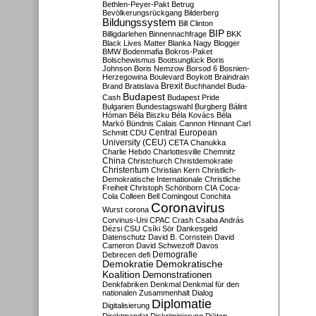
Bethlen-Peyer-Pakt
Betrug
Bevölkerungsrückgang
Bilderberg
Bildungssystem
Bill Clinton
BIP
Billigdarlehen
Binnennachfrage
BKK
Black Lives Matter
Blanka Nagy
Blogger
BMW
Bodenmafia
Bokros-Paket
Bolschewismus
Bootsunglück
Boris
Johnson
Boris Nemzow
Borsod 6
Bosnien-
Herzegowina
Boulevard
Boykott
Braindrain
Brexit
Brand
Bratislava
Buchhandel
Buda-
Budapest
Cash
Budapest Pride
Bulgarien
Bundestagswahl
Burgberg
Bálint
Hóman
Béla Biszku
Béla Kovács
Béla
Markó
Bündnis
Calais
Cannon Hinnant
Carl
Central European
Schmitt
CDU
University (CEU)
CETA
Chanukka
Charlie Hebdo
Charlottesville
Chemnitz
China
Christchurch
Christdemokratie
Christentum
Christian Kern
Christlich-
Demokratische Internationale
Christliche
Freiheit
Christoph Schönborn
CIA
Coca-
Cola
Colleen Bell
Comingout
Conchita
Coronavirus
Wurst
corona
Corvinus-Uni
CPAC
Crash
Csaba András
Dézsi
CSU
Csíki Sör
Dankesgeld
Datenschutz
David B. Cornstein
David
Cameron
David Schwezoff
Davos
Demografie
Debrecen
defi
Demokratie
Demokratische
Koalition
Demonstrationen
Denkfabriken
Denkmal
Denkmal für den
nationalen Zusammenhalt
Dialog
Diplomatie
Digitalisierung