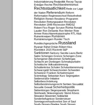
Industrialisierung
Realpolitik
Recep Tayyip
Rechtsextremismus
Erdoğan
Rechte
Rechtsstaatlichkeit
Rede zur Lage
Referendum
der Nation
Reform
Reformation
Regimewechsel
Reisefreiheit
Religion
Renten
Residenz-Programm
Resolution
Rettungspaket
Revolution
Revolution 1848
Rezession
RMDSZ
Roma
Robert Fico
Roger Scruton
Ronald
Lauder
Ron DeSantis
Ron Werber
Rote
Armee
Rotschlammkatastrophe
RTL Klub
Ruinenkneipen
Rumänien
Rumänienungarn
Runder Tisch
Russland
Rundtischgespräche
Ryanair
Ráhel Orbán
Róbert Kiss
Rückblick 2015
Rücktritt
S&P
Sanktionen
Sarkozy
Sarolta Laura Baritz
Satire
Schengen-Grenze
Schengen-Zone
Schengener Abkommen
Schiefergas
Schlacht am Donbogen
Schmalspurbahn
Schottische Volksabstimmung
Schuldenkrise
Schulen
Schulumbenennung
Schwarzgeld
Schwarzkonten
Schweden
Schweizer Franken
Schwimmsport
Scientology
Sebastian Kurz
Segregation
Seidenstraße-Initiative
Selbstbeschränkung
Selbstbestimmungsrecht
Serbien
Sexualität
Sicherheitspolitik
Sexuelle Gewalt
Siebenbürgen
Siegesparade
Sinopharm
Skinheads
Sklavengesetz
Slomó Köves
Slowakei
Slowenien
Solidarität
Sonderbefugnisse
Sondersteuer
Sonntagsverkaufsverbot
Son of Saul
South-Stream-Pipeline
South Stream