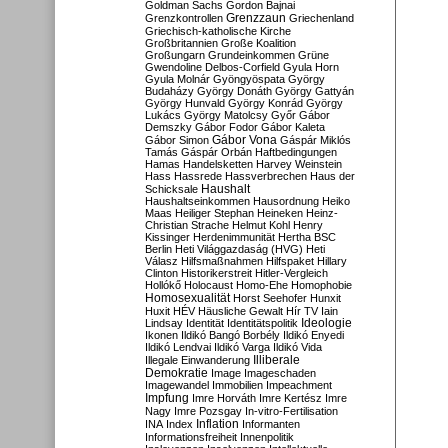
Goldman Sachs
Gordon Bajnai
Grenzzaun
Grenzkontrollen
Griechenland
Griechisch-katholische Kirche
Großbritannien
Große Koalition
Großungarn
Grundeinkommen
Grüne
Gwendoline Delbos-Corfield
Gyula Horn
Gyula Molnár
Gyöngyöspata
György
Budaházy
György Donáth
György Gattyán
György Hunvald
György Konrád
György
Lukács
György Matolcsy
Győr
Gábor
Demszky
Gábor Fodor
Gábor Kaleta
Gábor Vona
Gábor Simon
Gáspár Miklós
Tamás
Gáspár Orbán
Haftbedingungen
Hamas
Handelsketten
Harvey Weinstein
Hass
Hassrede
Hassverbrechen
Haus der
Haushalt
Schicksale
Haushaltseinkommen
Hausordnung
Heiko
Maas
Heiliger Stephan
Heineken
Heinz-
Christian Strache
Helmut Kohl
Henry
Kissinger
Herdenimmunität
Hertha BSC
Berlin
Heti Világgazdaság (HVG)
Heti
Válasz
Hilfsmaßnahmen
Hilfspaket
Hillary
Clinton
Historikerstreit
Hitler-Vergleich
Hollókő
Holocaust
Homo-Ehe
Homophobie
Homosexualität
Horst Seehofer
Hunxit
Huxit
HÉV
Häusliche Gewalt
Hír TV
Iain
Lindsay
Identität
Identitätspolitik
Ideologie
Ikonen
Ildikó Bangó Borbély
Ildikó Enyedi
Ildikó Lendvai
Ildikó Varga
Ildikó Vida
Illiberale
Illegale Einwanderung
Demokratie
Image
Imageschaden
Imagewandel
Immobilien
Impeachment
Impfung
Imre Horváth
Imre Kertész
Imre
Nagy
Imre Pozsgay
In-vitro-Fertilisation
Inflation
INA
Index
Informanten
Informationsfreiheit
Innenpolitik