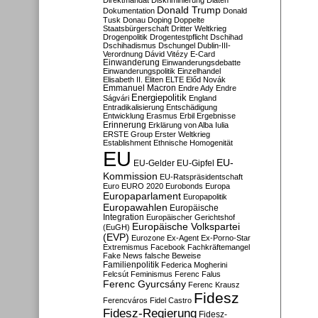
Direktmandat
Diskriminierung
Diäten
Donald Trump
Dokumentation
Donald
Tusk
Donau
Doping
Doppelte
Staatsbürgerschaft
Dritter Weltkrieg
Drogenpolitik
Drogentestpflicht
Dschihad
Dschihadismus
Dschungel
Dublin-III-
Verordnung
Dávid Vitézy
E-Card
Einwanderung
Einwanderungsdebatte
Einwanderungspolitik
Einzelhandel
Elisabeth II.
Eliten
ELTE
Előd Novák
Emmanuel Macron
Endre Ady
Endre
Energiepolitik
Ságvári
England
Entradikalisierung
Entschädigung
Entwicklung
Erasmus
Erbil
Ergebnisse
Erinnerung
Erklärung von Alba Iulia
ERSTE Group
Erster Weltkrieg
Establishment
Ethnische Homogenität
EU
EU-
EU-Gelder
EU-Gipfel
Kommission
EU-Ratspräsidentschaft
Euro
EURO 2020
Eurobonds
Europa
Europaparlament
Europapolitik
Europawahlen
Europäische
Integration
Europäischer Gerichtshof
Europäische Volkspartei
(EuGH)
(EVP)
Eurozone
Ex-Agent
Ex-Porno-Star
Extremismus
Facebook
Fachkräftemangel
Fake News
falsche Beweise
Familienpolitik
Federica Mogherini
Felcsút
Feminismus
Ferenc Falus
Ferenc Gyurcsány
Ferenc Krausz
Fidesz
Ferencváros
Fidel Castro
Fidesz-Regierung
Fidesz-