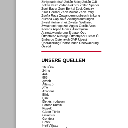
Zivilgesellschaft
Zoltán Balog
Zoltán Gál
Zoltán Kész
Zoltán Pokorni
Zoltán Spéder
Zsolt Bayer
Zsolt Borkai
Zsolt Gréczy
Zsolt Hernádi
Zsolt Molnár
Zsolt Petry
Zsófia Rácz
Zuwanderungsbeschränkung
Zuzana Čaputová
Zwangsräumungen
Zweidrittelmehrheit
Zweiter Weltkrieg
Zwischenkriegszeit
Ágnes Geréb
Ákos
Kovács
Árpád Göncz
Ásotthalom
Ärzteabwanderung
Érpatak
Ózd
Öffentliche Aufträge
Öffentlicher Dienst
Öl-
Embargo
Österreich
ÖVP
Újpest
Überalterung
Überstunden
Überwachung
Őszöd
UNSERE QUELLEN
168 Óra
24.hu
444
888
Alfahír
Átlátszó
ATV
Azonnali
Blikk
Cink
Élet és Irodalom
Ferenc Kumin
Figyelő
Gábor Török
Galamus
Gondola
Hetek
Heti Válasz