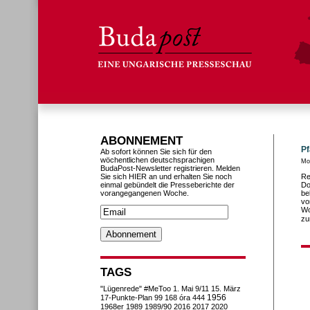
ABONNEMENT
Pf
Ab sofort können Sie sich für den
wöchentlichen deutschsprachigen
Mo
BudaPost-Newsletter registrieren. Melden
Sie sich HIER an und erhalten Sie noch
Re
einmal gebündelt die Presseberichte der
Do
vorangegangenen Woche.
be
vo
Wo
zu
TAGS
"Lügenrede"
#MeToo
1. Mai
9/11
15. März
1956
17-Punkte-Plan
99
168 óra
444
1968er
1989
1989/90
2016
2017
2020