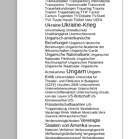
Transkarpatien
Transparency International
Transparenz
Transsexuelle
Transvestit
Trauerbekundungen
Trauertag
Trauma
Trianon
Truppenabzug
TTIP
Tucker
Carlson
Tugenden
TV-Debatte
TV-Duell
Türkei
TV2
Tünde Handó
Uber
UEFA
Ukraine-Krieg
Ukraine
Umverteilung
Umweltschutz
Unabhängigkeit
Unentschlossene
Ungarisch-amerikanische
Beziehungen
Ungarisch-deutsche
Beziehungen
Ungarische Akademie der
Wissenschaften
Ungarische Garde
Ungarische Nationalbank
Ungarischer
Nationaler Filmfonds
Ungarischer
Rechnungshof
Ungarisches Parlament
Ungarische Staatsoper
Ungarische
Ungarn
Ungarn-
Ärztekammer
Kritik
Universitäten
Universität für
Theater- und Filmkunst in Budapest
(SZFE)
Unruhen 2006
Unternehmen
Unternehmenssteuer
Unterschicht
Unterschriftenaktion
Untersuchung
Ursula
US-Botschaft
von der Leyen
US-
US-
Einreiseverbot
Präsidentschaftswahlen
US-
Truppenabzug
Utrecht
Vandalismus
Vasárnapi Hírek
Vatikan
Venezuela
Vera
Jourová
Verbraucherschutz
Vereinigte
Verdienstmöglichkeiten
Staaten von Amerika
Vereinte
Nationen
Verfahren
Verfassungsgericht
Verfassungsänderung
Vergangenheit
Vergewaltigungsvorwurf
Verhandlungen