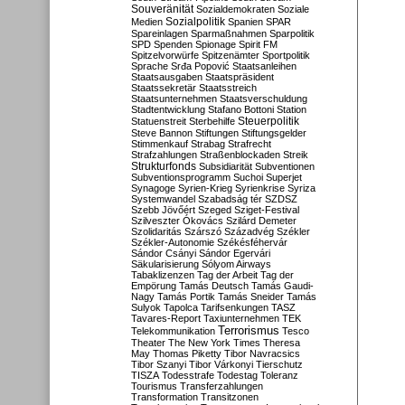
Souveränität
Sozialdemokraten
Soziale
Sozialpolitik
Medien
Spanien
SPAR
Spareinlagen
Sparmaßnahmen
Sparpolitik
SPD
Spenden
Spionage
Spirit FM
Spitzelvorwürfe
Spitzenämter
Sportpolitik
Sprache
Srđa Popović
Staatsanleihen
Staatsausgaben
Staatspräsident
Staatssekretär
Staatsstreich
Staatsunternehmen
Staatsverschuldung
Stadtentwicklung
Stafano Bottoni
Station
Steuerpolitik
Statuenstreit
Sterbehilfe
Steve Bannon
Stiftungen
Stiftungsgelder
Stimmenkauf
Strabag
Strafrecht
Strafzahlungen
Straßenblockaden
Streik
Strukturfonds
Subsidiarität
Subventionen
Subventionsprogramm
Suchoi Superjet
Synagoge
Syrien-Krieg
Syrienkrise
Syriza
Systemwandel
Szabadság tér
SZDSZ
Szebb Jövőért
Szeged
Sziget-Festival
Szilveszter Ókovács
Szilárd Demeter
Szolidaritás
Szárszó
Századvég
Székler
Székler-Autonomie
Székésféhervár
Sándor Csányi
Sándor Egervári
Säkularisierung
Sólyom Airways
Tabaklizenzen
Tag der Arbeit
Tag der
Empörung
Tamás Deutsch
Tamás Gaudi-
Nagy
Tamás Portik
Tamás Sneider
Tamás
Sulyok
Tapolca
Tarifsenkungen
TASZ
Tavares-Report
Taxiunternehmen
TEK
Terrorismus
Telekommunikation
Tesco
Theater
The New York Times
Theresa
May
Thomas Piketty
Tibor Navracsics
Tibor Szanyi
Tibor Várkonyi
Tierschutz
TISZA
Todesstrafe
Todestag
Toleranz
Tourismus
Transferzahlungen
Transformation
Transitzonen