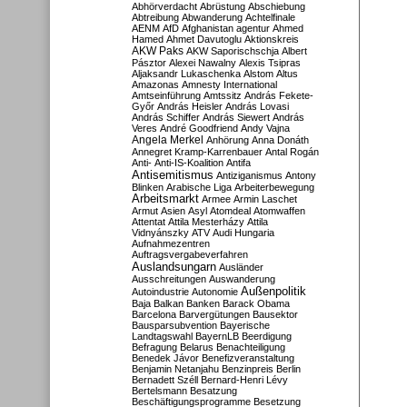
Abhörverdacht
Abrüstung
Abschiebung
Abtreibung
Abwanderung
Achtelfinale
AENM
AfD
Afghanistan
agentur
Ahmed
Hamed
Ahmet Davutoglu
Aktionskreis
AKW Paks
AKW Saporischschja
Albert
Pásztor
Alexei Nawalny
Alexis Tsipras
Aljaksandr Lukaschenka
Alstom
Altus
Amazonas
Amnesty International
Amtseinführung
Amtssitz
András Fekete-
Győr
András Heisler
András Lovasi
András Schiffer
András Siewert
András
Veres
André Goodfriend
Andy Vajna
Angela Merkel
Anhörung
Anna Donáth
Annegret Kramp-Karrenbauer
Antal Rogán
Anti-
Anti-IS-Koalition
Antifa
Antisemitismus
Antiziganismus
Antony
Blinken
Arabische Liga
Arbeiterbewegung
Arbeitsmarkt
Armee
Armin Laschet
Armut
Asien
Asyl
Atomdeal
Atomwaffen
Attentat
Attila Mesterházy
Attila
Vidnyánszky
ATV
Audi Hungaria
Aufnahmezentren
Auftragsvergabeverfahren
Auslandsungarn
Ausländer
Ausschreitungen
Auswanderung
Außenpolitik
Autoindustrie
Autonomie
Baja
Balkan
Banken
Barack Obama
Barcelona
Barvergütungen
Bausektor
Bausparsubvention
Bayerische
Landtagswahl
BayernLB
Beerdigung
Befragung
Belarus
Benachteiligung
Benedek Jávor
Benefizveranstaltung
Benjamin Netanjahu
Benzinpreis
Berlin
Bernadett Széll
Bernard-Henri Lévy
Bertelsmann
Besatzung
Beschäftigungsprogramme
Besetzung