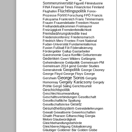
Sommeruniversität
Figyelő
Filmindustrie
FINA
Financial Times
Finanzkrise
Finnland
Flüchtlingspolitik
Flughafen
Forex-
Forint
Prozesse
Forschung
FPÖ
Francis
Fukuyama
Frankreich
Frans Timmermans
Frauen
Frauendebatte
Freedom House
Freihandelsabkommen
Freimaurer
Freizügigkeit
Fremdenfeindlichkeit
Fremdwährungskredite
fried
Friedenskonferenz
Friedensmarsch
Friedrich Merz
Frontex
Front National
Fudan-Universität
Fundamentalismus
Fusion
Fußball
Fót
Föderalisierung
Fördergelder
Gallup
Gastarbeiter
Gastronomie
Gaza-Konflikt
Geburtenrate
Gedenken
Geert Wilders
Gefängnis
Geheimdienste
Geldpolitik
Gemeinsam-PM
Gemeinsam 2014
gend
Gender Studies
Geopolitik
Generalstreik
George Clooney
George Floyd
George Floys
George
George Soros
Gershwin
Gergely
Gergely Karácsony
Homonnay
Gergely
Pröhle
Gergő Sáling
Gerichtsurteil
Geschichtspolitik
Geschlechtsumwandlung
Geschäftsverbindungen
Gesellschaft
Gesellschaftliche Spaltung
Gesetz
Gesellschaftskrise
Gesundheitssystem
Getreidelieferungen
Gewalt
Gewaltserie
Gewerkschaften
Ghaith Pharaon
Giftanschlag
Giorgia
Meloni
Glaubwürdigkeit
Gleichbehandlungsbehörde
Gleichberechtigung
Globalisierung
Gläubiger
Goldener Bär
Golden Globe