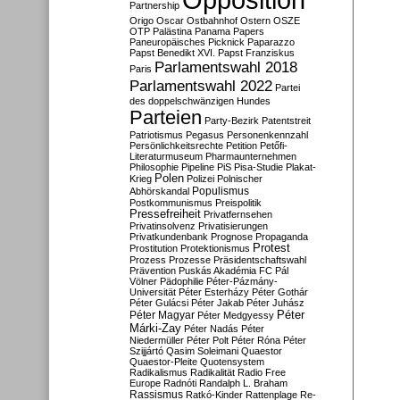
Partnership
Origo
Oscar
Ostbahnhof
Ostern
OSZE
OTP
Palästina
Panama Papers
Paneuropäisches Picknick
Paparazzo
Papst Benedikt XVI.
Papst Franziskus
Parlamentswahl 2018
Paris
Parlamentswahl 2022
Partei
des doppelschwänzigen Hundes
Parteien
Party-Bezirk
Patentstreit
Patriotismus
Pegasus
Personenkennzahl
Persönlichkeitsrechte
Petition
Petőfi-
Literaturmuseum
Pharmaunternehmen
Philosophie
Pipeline
PiS
Pisa-Studie
Plakat-
Polen
Krieg
Polizei
Polnischer
Populismus
Abhörskandal
Postkommunismus
Preispolitik
Pressefreiheit
Privatfernsehen
Privatinsolvenz
Privatisierungen
Privatkundenbank
Prognose
Propaganda
Protest
Prostitution
Protektionismus
Prozess
Prozesse
Präsidentschaftswahl
Prävention
Puskás Akadémia FC
Pál
Völner
Pädophilie
Péter-Pázmány-
Universität
Péter Esterházy
Péter Gothár
Péter Gulácsi
Péter Jakab
Péter Juhász
Péter
Péter Magyar
Péter Medgyessy
Márki-Zay
Péter Nadás
Péter
Niedermüller
Péter Polt
Péter Róna
Péter
Szijjártó
Qasim Soleimani
Quaestor
Quaestor-Pleite
Quotensystem
Radikalismus
Radikalität
Radio Free
Europe
Radnóti
Randalph L. Braham
Rassismus
Ratkó-Kinder
Rattenplage
Re-