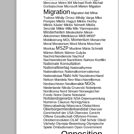
Mercosur
Metro M4
Michael Roth
Michail
Gorbatschow
Microsoft
Mieten
Migation
Migration
Migration Aid
Mihai
Tudose
Mihály Orosz
Mihály Varga
Mike
Pompeo
Miklós Hagyó
Miklós Horthy
Miklós Kásler
Miklós Németh
Miklós
Seszták
Militär
Milla
Milo Yiannopoulos
Minderheiten
Mindestlohn
Minsk-
Abkommen
Mittelklasse
MKB
MKKP
Momentum
Mobilisierung
MOL
Monarchie
Moral
Moratorium
Mord
Moria
Moschee
MSZP
Moskau
Muslime
Mária Schmidt
Márton Békés
Márton Gulyás
Nachrichtendienste
Nachruf
Nachwendezeit
Nacktfotos
Nahost-Konflikt
Nationale Konsultation
Nationalfeiertag
Nationalhymne
Nationalismus
Nationalkonservatismus
Nato
Nationalstaat
NAV
Nazideutschland
Nelson Mandela
Neo-Macchiavellismus
NGOs
Neofaschisten
Neoliberalität
Niederlande
Nikola Gruevski
Nobelpreis
Nordkorea
Nord Stream
Norwegischer
Fonds
Notre Dame
Notstand
Notstandsgesetze
NSA-Datensammlung
Numerus Clausus
Nyíregyháza
Népszabadság
Népszava
Obdachlose
Oberbürgermeisterkandidat
Oberster
Gerichtshof der USA
Oberstes Gericht
Offene Gesellschaft
Offshore-Firmen
Oktoberrevolution
OLAF
Olaf Scholz
Olivér
Várhelyi
Olympia-Bewerbung
Olympische
Spiele
Ombudsmann
Open Government
Opposition