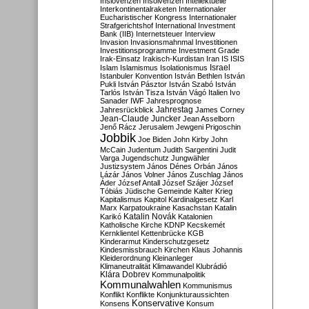
Inslovenzen
Insolvenzen
Intellektuelle
Interkontinentalraketen
Internationaler
Eucharistischer Kongress
Internationaler
Strafgerichtshof
International Investment
Bank (IIB)
Internetsteuer
Interview
Invasion
Invasionsmahnmal
Investitionen
Investitionsprogramme
Investment Grade
Irak-Einsatz
Irakisch-Kurdistan
Iran
IS
ISIS
Israel
Islam
Islamismus
Isolationismus
Istanbuler Konvention
István Bethlen
István
Pukli
István Pásztor
István Szabó
István
Tarlós
István Tisza
István Vágó
Italien
Ivo
Sanader
IWF
Jahresprognose
Jahrestag
Jahresrückblick
James Corney
Jean-Claude Juncker
Jean Asselborn
Jenő Rácz
Jerusalem
Jewgeni Prigoschin
Jobbik
Joe Biden
John Kirby
John
McCain
Judentum
Judith Sargentini
Judit
Varga
Jugendschutz
Jungwähler
Justizsystem
János Dénes Orbán
János
Lázár
János Volner
János Zuschlag
János
Áder
József Antall
József Szájer
József
Tóbiás
Jüdische Gemeinde
Kalter Krieg
Kapitalismus
Kapitol
Kardinalgesetz
Karl
Marx
Karpatoukraine
Kasachstan
Katalin
Katalin Novák
Karikó
Katalonien
Katholische Kirche
KDNP
Kecskemét
Kernklientel
Kettenbrücke
KGB
Kinderarmut
Kinderschutzgesetz
Kindesmissbrauch
Kirchen
Klaus Johannis
Kleiderordnung
Kleinanleger
Klimaneutralität
Klimawandel
Klubrádió
Klára Dobrev
Kommunalpolitik
Kommunalwahlen
Kommunismus
Konflikt
Konflikte
Konjunkturaussichten
Konservative
Konsens
Konsum