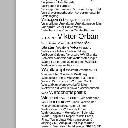
Verjährungsfrist
Verkehr
Vermögenserklärung
Vermögensverwaltung
Versammlungsrecht
Verschwörungstheorien
Versorgungstarife
Verteidigung
Vertragsverletzungsverfahren
Verurteilung
Verwaltung
Verwaltungsgericht
Veszprém
Victor Ponta
Video
Videofälschung
Vienna Capital Partners
Viktor Orbán
VIII. Bezirk
Visegrád-
Visa-Affäre
Visafreiheit
Staaten
Vodafone
Volksaufstand
Volksbefindlichkeit
Volkszählung
Vollbeschäftigung
Vorurteile
VW-Skandal
Völkerverwandtschaft
Waffenlieferungen
Wahlen
Wagner-Aufstand
Wahlbündnis
Wahlfälschung
Wahlgesetz
Wahlkampf
Wallfahrt
Wechselkurs
Weihnachten
Weltbank
Weltkrieg
Weltmeisterschaft
Weltwirtschaftsforum
Wende
Werbesteuer
Werbung
Werte
Westbalkan
Wettbewerbsfähigkeit
Wetterdienst
Whistleblower
Wiederaufbau
Wirtschaftspolitik
Wien
Wirtschaftswachstum
Wissenschaft
Wladimir Putin
WM-Finale
Woche der
Ehe
Wohltätigkeitsveranstaltung
Wohneigentum
Wohnpark Ócsa
Wohnungsmarkt
Wolodymyr Selenskyj
World Happiness Report
World Press
Photo
Wortschatz
Währungsunion
Xi
Jinping
ZDF
Zeitgeist
Zeitungssterben
Zensur
Zentrales Machtgefüge
Zinspolitik