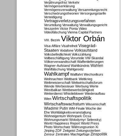
Verjährungsfrist
Verkehr
Vermögenserklärung
Vermögensverwaltung
Versammlungsrecht
Verschwörungstheorien
Versorgungstarife
Verteidigung
Vertragsverletzungsverfahren
Verurteilung
Verwaltung
Verwaltungsgericht
Veszprém
Victor Ponta
Video
Videofälschung
Vienna Capital Partners
Viktor Orbán
VIII. Bezirk
Visegrád-
Visa-Affäre
Visafreiheit
Staaten
Vodafone
Volksaufstand
Volksbefindlichkeit
Volkszählung
Vollbeschäftigung
Vorurteile
VW-Skandal
Völkerverwandtschaft
Waffenlieferungen
Wahlen
Wagner-Aufstand
Wahlbündnis
Wahlfälschung
Wahlgesetz
Wahlkampf
Wallfahrt
Wechselkurs
Weihnachten
Weltbank
Weltkrieg
Weltmeisterschaft
Weltwirtschaftsforum
Wende
Werbesteuer
Werbung
Werte
Westbalkan
Wettbewerbsfähigkeit
Wetterdienst
Whistleblower
Wiederaufbau
Wirtschaftspolitik
Wien
Wirtschaftswachstum
Wissenschaft
Wladimir Putin
WM-Finale
Woche der
Ehe
Wohltätigkeitsveranstaltung
Wohneigentum
Wohnpark Ócsa
Wohnungsmarkt
Wolodymyr Selenskyj
World Happiness Report
World Press
Photo
Wortschatz
Währungsunion
Xi
Jinping
ZDF
Zeitgeist
Zeitungssterben
Zensur
Zentrales Machtgefüge
Zinspolitik