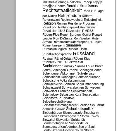
Industrialisierung
Realpolitik
Recep Tayyip
Rechtsextremismus
Erdoğan
Rechte
Rechtsstaatlichkeit
Rede zur Lage
Referendum
der Nation
Reform
Reformation
Regimewechsel
Reisefreiheit
Religion
Renten
Residenz-Programm
Resolution
Rettungspaket
Revolution
Revolution 1848
Rezession
RMDSZ
Roma
Robert Fico
Roger Scruton
Ronald
Lauder
Ron DeSantis
Ron Werber
Rote
Armee
Rotschlammkatastrophe
RTL Klub
Ruinenkneipen
Rumänien
Rumänienungarn
Runder Tisch
Russland
Rundtischgespräche
Ryanair
Ráhel Orbán
Róbert Kiss
Rückblick 2015
Rücktritt
S&P
Sanktionen
Sarkozy
Sarolta Laura Baritz
Satire
Schengen-Grenze
Schengen-Zone
Schengener Abkommen
Schiefergas
Schlacht am Donbogen
Schmalspurbahn
Schottische Volksabstimmung
Schuldenkrise
Schulen
Schulumbenennung
Schwarzgeld
Schwarzkonten
Schweden
Schweizer Franken
Schwimmsport
Scientology
Sebastian Kurz
Segregation
Seidenstraße-Initiative
Selbstbeschränkung
Selbstbestimmungsrecht
Serbien
Sexualität
Sicherheitspolitik
Sexuelle Gewalt
Siebenbürgen
Siegesparade
Sinopharm
Skinheads
Sklavengesetz
Slomó Köves
Slowakei
Slowenien
Solidarität
Sonderbefugnisse
Sondersteuer
Sonntagsverkaufsverbot
Son of Saul
South-Stream-Pipeline
South Stream