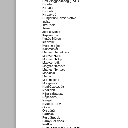
Heti Világgazdaság (HVG)
Híradó
Hírhatár
HírKlikk
Hírszerző
Hungarian Conservative
Index
InfoRádió
Jelen
Jobbegyenes
Kapitalizmus
Kettős Mérce
Kisalföld
Komment.hu
Kommentár
Magyar Demokrata
Magyar Hang
Magyar Hírlap
Magyar Idők
Magyar Narancs
Magyar Nemzet
Mandiner
Mérce
Mos maiorum
Mozgástér
Napi Gazdaság
Neokohn
Népszabadság
Népszava
Nyugat
Nyugati Fény
Origo
Országút
Partizán
Pesti Srácok
Policy Solutions
Portfolio
Radio Freies Europa (RFE)