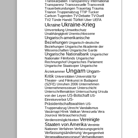
Transkarpatien
Transparency International
Transparenz
Transsexuelle
Transvestit
Trauerbekundungen
Trauertag
Trauma
Trianon
Truppenabzug
TTIP
Tucker
Carlson
Tugenden
TV-Debatte
TV-Duell
Türkei
TV2
Tünde Handó
Uber
UEFA
Ukraine-Krieg
Ukraine
Umverteilung
Umweltschutz
Unabhängigkeit
Unentschlossene
Ungarisch-amerikanische
Beziehungen
Ungarisch-deutsche
Beziehungen
Ungarische Akademie der
Wissenschaften
Ungarische Garde
Ungarische Nationalbank
Ungarischer
Nationaler Filmfonds
Ungarischer
Rechnungshof
Ungarisches Parlament
Ungarische Staatsoper
Ungarische
Ungarn
Ungarn-
Ärztekammer
Kritik
Universitäten
Universität für
Theater- und Filmkunst in Budapest
(SZFE)
Unruhen 2006
Unternehmen
Unternehmenssteuer
Unterschicht
Unterschriftenaktion
Untersuchung
Ursula
US-Botschaft
von der Leyen
US-
US-
Einreiseverbot
Präsidentschaftswahlen
US-
Truppenabzug
Utrecht
Vandalismus
Vasárnapi Hírek
Vatikan
Venezuela
Vera
Jourová
Verbraucherschutz
Vereinigte
Verdienstmöglichkeiten
Staaten von Amerika
Vereinte
Nationen
Verfahren
Verfassungsgericht
Verfassungsänderung
Vergangenheit
Vergewaltigungsvorwurf
Verhandlungen