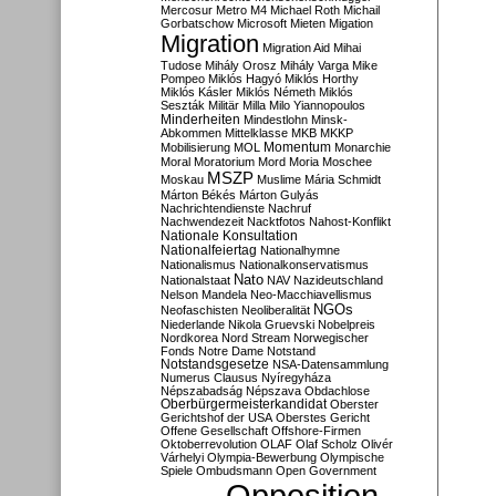
Mercosur
Metro M4
Michael Roth
Michail
Gorbatschow
Microsoft
Mieten
Migation
Migration
Migration Aid
Mihai
Tudose
Mihály Orosz
Mihály Varga
Mike
Pompeo
Miklós Hagyó
Miklós Horthy
Miklós Kásler
Miklós Németh
Miklós
Seszták
Militär
Milla
Milo Yiannopoulos
Minderheiten
Mindestlohn
Minsk-
Abkommen
Mittelklasse
MKB
MKKP
Momentum
Mobilisierung
MOL
Monarchie
Moral
Moratorium
Mord
Moria
Moschee
MSZP
Moskau
Muslime
Mária Schmidt
Márton Békés
Márton Gulyás
Nachrichtendienste
Nachruf
Nachwendezeit
Nacktfotos
Nahost-Konflikt
Nationale Konsultation
Nationalfeiertag
Nationalhymne
Nationalismus
Nationalkonservatismus
Nato
Nationalstaat
NAV
Nazideutschland
Nelson Mandela
Neo-Macchiavellismus
NGOs
Neofaschisten
Neoliberalität
Niederlande
Nikola Gruevski
Nobelpreis
Nordkorea
Nord Stream
Norwegischer
Fonds
Notre Dame
Notstand
Notstandsgesetze
NSA-Datensammlung
Numerus Clausus
Nyíregyháza
Népszabadság
Népszava
Obdachlose
Oberbürgermeisterkandidat
Oberster
Gerichtshof der USA
Oberstes Gericht
Offene Gesellschaft
Offshore-Firmen
Oktoberrevolution
OLAF
Olaf Scholz
Olivér
Várhelyi
Olympia-Bewerbung
Olympische
Spiele
Ombudsmann
Open Government
Opposition