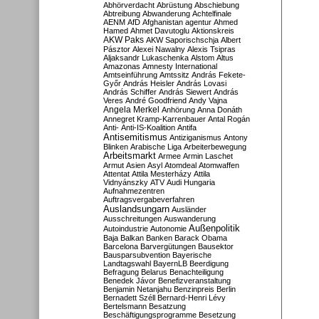
Abhörverdacht
Abrüstung
Abschiebung
Abtreibung
Abwanderung
Achtelfinale
AENM
AfD
Afghanistan
agentur
Ahmed
Hamed
Ahmet Davutoglu
Aktionskreis
AKW Paks
AKW Saporischschja
Albert
Pásztor
Alexei Nawalny
Alexis Tsipras
Aljaksandr Lukaschenka
Alstom
Altus
Amazonas
Amnesty International
Amtseinführung
Amtssitz
András Fekete-
Győr
András Heisler
András Lovasi
András Schiffer
András Siewert
András
Veres
André Goodfriend
Andy Vajna
Angela Merkel
Anhörung
Anna Donáth
Annegret Kramp-Karrenbauer
Antal Rogán
Anti-
Anti-IS-Koalition
Antifa
Antisemitismus
Antiziganismus
Antony
Blinken
Arabische Liga
Arbeiterbewegung
Arbeitsmarkt
Armee
Armin Laschet
Armut
Asien
Asyl
Atomdeal
Atomwaffen
Attentat
Attila Mesterházy
Attila
Vidnyánszky
ATV
Audi Hungaria
Aufnahmezentren
Auftragsvergabeverfahren
Auslandsungarn
Ausländer
Ausschreitungen
Auswanderung
Außenpolitik
Autoindustrie
Autonomie
Baja
Balkan
Banken
Barack Obama
Barcelona
Barvergütungen
Bausektor
Bausparsubvention
Bayerische
Landtagswahl
BayernLB
Beerdigung
Befragung
Belarus
Benachteiligung
Benedek Jávor
Benefizveranstaltung
Benjamin Netanjahu
Benzinpreis
Berlin
Bernadett Széll
Bernard-Henri Lévy
Bertelsmann
Besatzung
Beschäftigungsprogramme
Besetzung