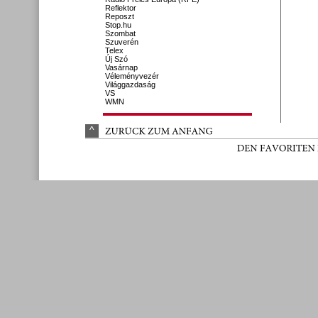
Reflektor
Reposzt
Stop.hu
Szombat
Szuverén
Telex
Új Szó
Vasárnap
Véleményvezér
Világgazdaság
VS
WMN
^
ZURÜ
CK 
ZUM 
ANFANG
DEN 
FAVORITEN 