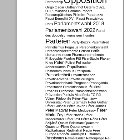
Partnership
Origo
Oscar
Ostbahnhof
Ostern
OSZE
OTP
Palästina
Panama Papers
Paneuropäisches Picknick
Paparazzo
Papst Benedikt XVI.
Papst Franziskus
Parlamentswahl 2018
Paris
Parlamentswahl 2022
Partei
des doppelschwänzigen Hundes
Parteien
Party-Bezirk
Patentstreit
Patriotismus
Pegasus
Personenkennzahl
Persönlichkeitsrechte
Petition
Petőfi-
Literaturmuseum
Pharmaunternehmen
Philosophie
Pipeline
PiS
Pisa-Studie
Plakat-
Polen
Krieg
Polizei
Polnischer
Populismus
Abhörskandal
Postkommunismus
Preispolitik
Pressefreiheit
Privatfernsehen
Privatinsolvenz
Privatisierungen
Privatkundenbank
Prognose
Propaganda
Protest
Prostitution
Protektionismus
Prozess
Prozesse
Präsidentschaftswahl
Prävention
Puskás Akadémia FC
Pál
Völner
Pädophilie
Péter-Pázmány-
Universität
Péter Esterházy
Péter Gothár
Péter Gulácsi
Péter Jakab
Péter Juhász
Péter
Péter Magyar
Péter Medgyessy
Márki-Zay
Péter Nadás
Péter
Niedermüller
Péter Polt
Péter Róna
Péter
Szijjártó
Qasim Soleimani
Quaestor
Quaestor-Pleite
Quotensystem
Radikalismus
Radikalität
Radio Free
Europe
Radnóti
Randalph L. Braham
Rassismus
Ratkó-Kinder
Rattenplage
Re-