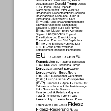
Direktmandat
Diskriminierung
Diäten
Donald Trump
Dokumentation
Donald
Tusk
Donau
Doping
Doppelte
Staatsbürgerschaft
Dritter Weltkrieg
Drogenpolitik
Drogentestpflicht
Dschihad
Dschihadismus
Dschungel
Dublin-III-
Verordnung
Dávid Vitézy
E-Card
Einwanderung
Einwanderungsdebatte
Einwanderungspolitik
Einzelhandel
Elisabeth II.
Eliten
ELTE
Előd Novák
Emmanuel Macron
Endre Ady
Endre
Energiepolitik
Ságvári
England
Entradikalisierung
Entschädigung
Entwicklung
Erasmus
Erbil
Ergebnisse
Erinnerung
Erklärung von Alba Iulia
ERSTE Group
Erster Weltkrieg
Establishment
Ethnische Homogenität
EU
EU-
EU-Gelder
EU-Gipfel
Kommission
EU-Ratspräsidentschaft
Euro
EURO 2020
Eurobonds
Europa
Europaparlament
Europapolitik
Europawahlen
Europäische
Integration
Europäischer Gerichtshof
Europäische Volkspartei
(EuGH)
(EVP)
Eurozone
Ex-Agent
Ex-Porno-Star
Extremismus
Facebook
Fachkräftemangel
Fake News
falsche Beweise
Familienpolitik
Federica Mogherini
Felcsút
Feminismus
Ferenc Falus
Ferenc Gyurcsány
Ferenc Krausz
Fidesz
Ferencváros
Fidel Castro
Fidesz-Regierung
Fidesz-