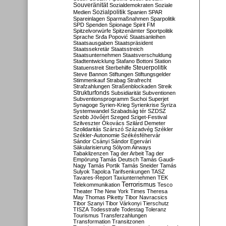
Souveränität
Sozialdemokraten
Soziale
Sozialpolitik
Medien
Spanien
SPAR
Spareinlagen
Sparmaßnahmen
Sparpolitik
SPD
Spenden
Spionage
Spirit FM
Spitzelvorwürfe
Spitzenämter
Sportpolitik
Sprache
Srđa Popović
Staatsanleihen
Staatsausgaben
Staatspräsident
Staatssekretär
Staatsstreich
Staatsunternehmen
Staatsverschuldung
Stadtentwicklung
Stafano Bottoni
Station
Steuerpolitik
Statuenstreit
Sterbehilfe
Steve Bannon
Stiftungen
Stiftungsgelder
Stimmenkauf
Strabag
Strafrecht
Strafzahlungen
Straßenblockaden
Streik
Strukturfonds
Subsidiarität
Subventionen
Subventionsprogramm
Suchoi Superjet
Synagoge
Syrien-Krieg
Syrienkrise
Syriza
Systemwandel
Szabadság tér
SZDSZ
Szebb Jövőért
Szeged
Sziget-Festival
Szilveszter Ókovács
Szilárd Demeter
Szolidaritás
Szárszó
Századvég
Székler
Székler-Autonomie
Székésféhervár
Sándor Csányi
Sándor Egervári
Säkularisierung
Sólyom Airways
Tabaklizenzen
Tag der Arbeit
Tag der
Empörung
Tamás Deutsch
Tamás Gaudi-
Nagy
Tamás Portik
Tamás Sneider
Tamás
Sulyok
Tapolca
Tarifsenkungen
TASZ
Tavares-Report
Taxiunternehmen
TEK
Terrorismus
Telekommunikation
Tesco
Theater
The New York Times
Theresa
May
Thomas Piketty
Tibor Navracsics
Tibor Szanyi
Tibor Várkonyi
Tierschutz
TISZA
Todesstrafe
Todestag
Toleranz
Tourismus
Transferzahlungen
Transformation
Transitzonen