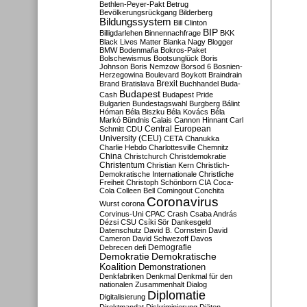
Bethlen-Peyer-Pakt
Betrug
Bevölkerungsrückgang
Bilderberg
Bildungssystem
Bill Clinton
BIP
Billigdarlehen
Binnennachfrage
BKK
Black Lives Matter
Blanka Nagy
Blogger
BMW
Bodenmafia
Bokros-Paket
Bolschewismus
Bootsunglück
Boris
Johnson
Boris Nemzow
Borsod 6
Bosnien-
Herzegowina
Boulevard
Boykott
Braindrain
Brexit
Brand
Bratislava
Buchhandel
Buda-
Budapest
Cash
Budapest Pride
Bulgarien
Bundestagswahl
Burgberg
Bálint
Hóman
Béla Biszku
Béla Kovács
Béla
Markó
Bündnis
Calais
Cannon Hinnant
Carl
Central European
Schmitt
CDU
University (CEU)
CETA
Chanukka
Charlie Hebdo
Charlottesville
Chemnitz
China
Christchurch
Christdemokratie
Christentum
Christian Kern
Christlich-
Demokratische Internationale
Christliche
Freiheit
Christoph Schönborn
CIA
Coca-
Cola
Colleen Bell
Comingout
Conchita
Coronavirus
Wurst
corona
Corvinus-Uni
CPAC
Crash
Csaba András
Dézsi
CSU
Csíki Sör
Dankesgeld
Datenschutz
David B. Cornstein
David
Cameron
David Schwezoff
Davos
Demografie
Debrecen
defi
Demokratie
Demokratische
Koalition
Demonstrationen
Denkfabriken
Denkmal
Denkmal für den
nationalen Zusammenhalt
Dialog
Diplomatie
Digitalisierung