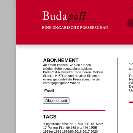
ABONNEMENT
Sc
Ab sofort können Sie sich für den
wöchentlichen deutschsprachigen
Mo
BudaPost-Newsletter registrieren. Melden
Sie sich HIER an und erhalten Sie noch
Re
einmal gebündelt die Presseberichte der
Re
vorangegangenen Woche.
So
De
Me
TAGS
"Lügenrede"
#MeToo
1. Mai
9/11
15. März
1956
17-Punkte-Plan
99
168 óra
444
1968er
1989
1989/90
2016
2017
2020