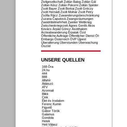
Zivilgesellschaft
Zoltán Balog
Zoltán Gál
Zoltán Kész
Zoltán Pokorni
Zoltán Spéder
Zsolt Bayer
Zsolt Borkai
Zsolt Gréczy
Zsolt Hernádi
Zsolt Molnár
Zsolt Petry
Zsófia Rácz
Zuwanderungsbeschränkung
Zuzana Čaputová
Zwangsräumungen
Zweidrittelmehrheit
Zweiter Weltkrieg
Zwischenkriegszeit
Ágnes Geréb
Ákos
Kovács
Árpád Göncz
Ásotthalom
Ärzteabwanderung
Érpatak
Ózd
Öffentliche Aufträge
Öffentlicher Dienst
Öl-
Embargo
Österreich
ÖVP
Újpest
Überalterung
Überstunden
Überwachung
Őszöd
UNSERE QUELLEN
168 Óra
24.hu
444
888
Alfahír
Átlátszó
ATV
Azonnali
Blikk
Cink
Élet és Irodalom
Ferenc Kumin
Figyelő
Gábor Török
Galamus
Gondola
Hetek
Heti Válasz