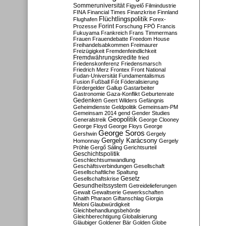
Sommeruniversität
Figyelő
Filmindustrie
FINA
Financial Times
Finanzkrise
Finnland
Flüchtlingspolitik
Flughafen
Forex-
Forint
Prozesse
Forschung
FPÖ
Francis
Fukuyama
Frankreich
Frans Timmermans
Frauen
Frauendebatte
Freedom House
Freihandelsabkommen
Freimaurer
Freizügigkeit
Fremdenfeindlichkeit
Fremdwährungskredite
fried
Friedenskonferenz
Friedensmarsch
Friedrich Merz
Frontex
Front National
Fudan-Universität
Fundamentalismus
Fusion
Fußball
Fót
Föderalisierung
Fördergelder
Gallup
Gastarbeiter
Gastronomie
Gaza-Konflikt
Geburtenrate
Gedenken
Geert Wilders
Gefängnis
Geheimdienste
Geldpolitik
Gemeinsam-PM
Gemeinsam 2014
gend
Gender Studies
Geopolitik
Generalstreik
George Clooney
George Floyd
George Floys
George
George Soros
Gershwin
Gergely
Gergely Karácsony
Homonnay
Gergely
Pröhle
Gergő Sáling
Gerichtsurteil
Geschichtspolitik
Geschlechtsumwandlung
Geschäftsverbindungen
Gesellschaft
Gesellschaftliche Spaltung
Gesetz
Gesellschaftskrise
Gesundheitssystem
Getreidelieferungen
Gewalt
Gewaltserie
Gewerkschaften
Ghaith Pharaon
Giftanschlag
Giorgia
Meloni
Glaubwürdigkeit
Gleichbehandlungsbehörde
Gleichberechtigung
Globalisierung
Gläubiger
Goldener Bär
Golden Globe