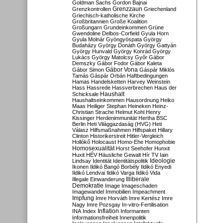
Goldman Sachs
Gordon Bajnai
Grenzzaun
Grenzkontrollen
Griechenland
Griechisch-katholische Kirche
Großbritannien
Große Koalition
Großungarn
Grundeinkommen
Grüne
Gwendoline Delbos-Corfield
Gyula Horn
Gyula Molnár
Gyöngyöspata
György
Budaházy
György Donáth
György Gattyán
György Hunvald
György Konrád
György
Lukács
György Matolcsy
Győr
Gábor
Demszky
Gábor Fodor
Gábor Kaleta
Gábor Vona
Gábor Simon
Gáspár Miklós
Tamás
Gáspár Orbán
Haftbedingungen
Hamas
Handelsketten
Harvey Weinstein
Hass
Hassrede
Hassverbrechen
Haus der
Haushalt
Schicksale
Haushaltseinkommen
Hausordnung
Heiko
Maas
Heiliger Stephan
Heineken
Heinz-
Christian Strache
Helmut Kohl
Henry
Kissinger
Herdenimmunität
Hertha BSC
Berlin
Heti Világgazdaság (HVG)
Heti
Válasz
Hilfsmaßnahmen
Hilfspaket
Hillary
Clinton
Historikerstreit
Hitler-Vergleich
Hollókő
Holocaust
Homo-Ehe
Homophobie
Homosexualität
Horst Seehofer
Hunxit
Huxit
HÉV
Häusliche Gewalt
Hír TV
Iain
Lindsay
Identität
Identitätspolitik
Ideologie
Ikonen
Ildikó Bangó Borbély
Ildikó Enyedi
Ildikó Lendvai
Ildikó Varga
Ildikó Vida
Illiberale
Illegale Einwanderung
Demokratie
Image
Imageschaden
Imagewandel
Immobilien
Impeachment
Impfung
Imre Horváth
Imre Kertész
Imre
Nagy
Imre Pozsgay
In-vitro-Fertilisation
Inflation
INA
Index
Informanten
Informationsfreiheit
Innenpolitik