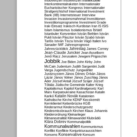
Inslovenzen
Insolvenzen
Intellektuelle
Interkontinentalraketen
Internationaler
Eucharistischer Kongress
Internationaler
Strafgerichtshof
International Investment
Bank (IIB)
Internetsteuer
Interview
Invasion
Invasionsmahnmal
Investitionen
Investitionsprogramme
Investment Grade
Irak-Einsatz
Irakisch-Kurdistan
Iran
IS
ISIS
Israel
Islam
Islamismus
Isolationismus
Istanbuler Konvention
István Bethlen
István
Pukli
István Pásztor
István Szabó
István
Tarlós
István Tisza
István Vágó
Italien
Ivo
Sanader
IWF
Jahresprognose
Jahrestag
Jahresrückblick
James Corney
Jean-Claude Juncker
Jean Asselborn
Jenő Rácz
Jerusalem
Jewgeni Prigoschin
Jobbik
Joe Biden
John Kirby
John
McCain
Judentum
Judith Sargentini
Judit
Varga
Jugendschutz
Jungwähler
Justizsystem
János Dénes Orbán
János
Lázár
János Volner
János Zuschlag
János
Áder
József Antall
József Szájer
József
Tóbiás
Jüdische Gemeinde
Kalter Krieg
Kapitalismus
Kapitol
Kardinalgesetz
Karl
Marx
Karpatoukraine
Kasachstan
Katalin
Katalin Novák
Karikó
Katalonien
Katholische Kirche
KDNP
Kecskemét
Kernklientel
Kettenbrücke
KGB
Kinderarmut
Kinderschutzgesetz
Kindesmissbrauch
Kirchen
Klaus Johannis
Kleiderordnung
Kleinanleger
Klimaneutralität
Klimawandel
Klubrádió
Klára Dobrev
Kommunalpolitik
Kommunalwahlen
Kommunismus
Konflikt
Konflikte
Konjunkturaussichten
Konservative
Konsens
Konsum