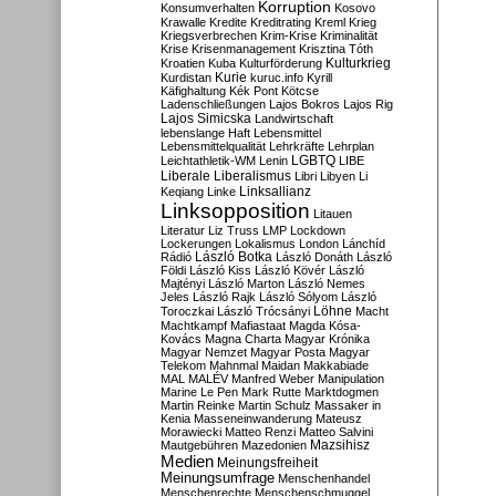
Korruption
Konsumverhalten
Kosovo
Krawalle
Kredite
Kreditrating
Kreml
Krieg
Kriegsverbrechen
Krim-Krise
Kriminalität
Krise
Krisenmanagement
Krisztina Tóth
Kulturkrieg
Kroatien
Kuba
Kulturförderung
Kurdistan
Kurie
kuruc.info
Kyrill
Käfighaltung
Kék Pont
Kötcse
Ladenschließungen
Lajos Bokros
Lajos Rig
Lajos Simicska
Landwirtschaft
lebenslange Haft
Lebensmittel
Lebensmittelqualität
Lehrkräfte
Lehrplan
LGBTQ
Leichtathletik-WM
Lenin
LIBE
Liberale
Liberalismus
Libri
Libyen
Li
Linksallianz
Keqiang
Linke
Linksopposition
Litauen
Literatur
Liz Truss
LMP
Lockdown
Lockerungen
Lokalismus
London
Lánchíd
Rádió
László Botka
László Donáth
László
Földi
László Kiss
László Kövér
László
Majtényi
László Marton
László Nemes
Jeles
László Rajk
László Sólyom
László
Löhne
Toroczkai
László Trócsányi
Macht
Machtkampf
Mafiastaat
Magda Kósa-
Kovács
Magna Charta
Magyar Krónika
Magyar Nemzet
Magyar Posta
Magyar
Telekom
Mahnmal
Maidan
Makkabiade
MAL
MALÉV
Manfred Weber
Manipulation
Marine Le Pen
Mark Rutte
Marktdogmen
Martin Reinke
Martin Schulz
Massaker in
Kenia
Masseneinwanderung
Mateusz
Morawiecki
Matteo Renzi
Matteo Salvini
Mautgebühren
Mazedonien
Mazsihisz
Medien
Meinungsfreiheit
Meinungsumfrage
Menschenhandel
Menschenrechte
Menschenschmuggel