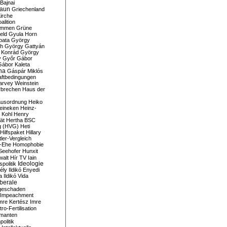
Bajnai
aun
Griechenland
irche
lition
ommen
Grüne
eld
Gyula Horn
pata
György
th
György Gattyán
 Konrád
György
y
Győr
Gábor
Gábor Kaleta
na
Gáspár Miklós
ftbedingungen
arvey Weinstein
brechen
Haus der
usordnung
Heiko
eineken
Heinz-
 Kohl
Henry
ät
Hertha BSC
g (HVG)
Heti
Hilfspaket
Hillary
tler-Vergleich
-Ehe
Homophobie
Seehofer
Hunxit
walt
Hír TV
Iain
spolitik
Ideologie
ély
Ildikó Enyedi
a
Ildikó Vida
liberale
geschaden
Impeachment
mre Kertész
Imre
itro-Fertilisation
rmanten
politik