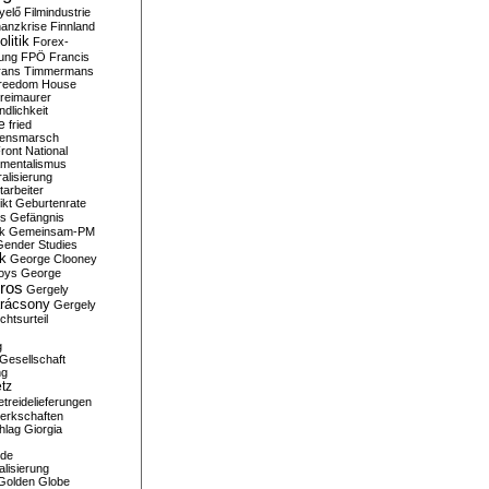
yelő
Filmindustrie
nanzkrise
Finnland
olitik
Forex-
ung
FPÖ
Francis
rans Timmermans
reedom House
reimaurer
dlichkeit
e
fried
densmarsch
ront National
mentalismus
alisierung
arbeiter
ikt
Geburtenrate
rs
Gefängnis
ik
Gemeinsam-PM
Gender Studies
ik
George Clooney
oys
George
ros
Gergely
arácsony
Gergely
chtsurteil
g
Gesellschaft
ng
tz
treidelieferungen
erkschaften
hlag
Giorgia
rde
alisierung
Golden Globe