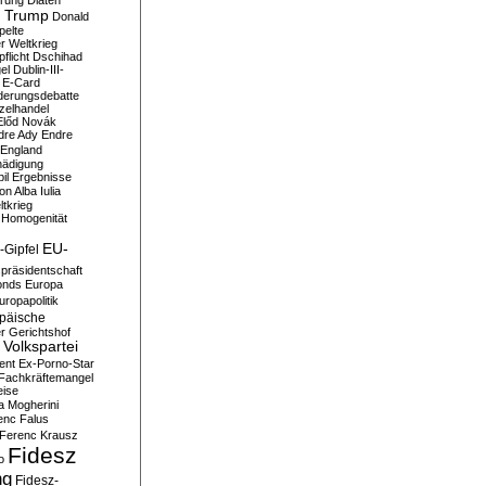
erung
Diäten
 Trump
Donald
pelte
er Weltkrieg
flicht
Dschihad
el
Dublin-III-
E-Card
derungsdebatte
zelhandel
Előd Novák
dre Ady
Endre
England
hädigung
il
Ergebnisse
n Alba Iulia
ltkrieg
 Homogenität
EU-
-Gipfel
präsidentschaft
onds
Europa
uropapolitik
päische
r Gerichtshof
Volkspartei
ent
Ex-Porno-Star
Fachkräftemangel
eise
a Mogherini
enc Falus
Ferenc Krausz
Fidesz
o
ng
Fidesz-