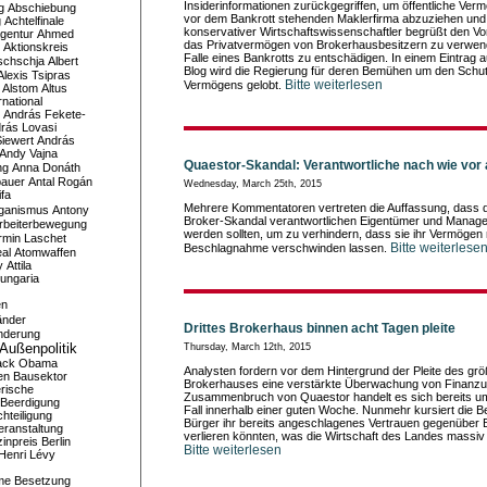
Insiderinformationen zurückgegriffen, um öffentliche Ver
g
Abschiebung
vor dem Bankrott stehenden Maklerfirma abzuziehen und 
g
Achtelfinale
konservativer Wirtschaftswissenschaftler begrüßt den Vo
gentur
Ahmed
das Privatvermögen von Brokerhausbesitzern zu verwen
Aktionskreis
Falle eines Bankrotts zu entschädigen. In einem Eintrag 
schschja
Albert
Blog wird die Regierung für deren Bemühen um den Schutz
Alexis Tsipras
Bitte weiterlesen
Vermögens gelobt.
Alstom
Altus
national
András Fekete-
rás Lovasi
iewert
András
Andy Vajna
Quaestor-Skandal: Verantwortliche nach wie vor 
ng
Anna Donáth
bauer
Antal Rogán
Wednesday, March 25th, 2015
ifa
Mehrere Kommentatoren vertreten die Auffassung, dass di
iganismus
Antony
Broker-Skandal verantwortlichen Eigentümer und Manag
rbeiterbewegung
werden sollten, um zu verhindern, dass sie ihr Vermögen 
rmin Laschet
Bitte weiterlese
Beschlagnahme verschwinden lassen.
al
Atomwaffen
y
Attila
ungaria
en
änder
Drittes Brokerhaus binnen acht Tagen pleite
nderung
Außenpolitik
Thursday, March 12th, 2015
ack Obama
Analysten fordern vor dem Hintergrund der Pleite des gr
en
Bausektor
Brokerhauses eine verstärkte Überwachung von Finanz
rische
Zusammenbruch von Quaestor handelt es sich bereits um 
Beerdigung
Fall innerhalb einer guten Woche. Nunmehr kursiert die B
hteiligung
Bürger ihr bereits angeschlagenes Vertrauen gegenüber 
eranstaltung
verlieren könnten, was die Wirtschaft des Landes massiv
inpreis
Berlin
Bitte weiterlesen
Henri Lévy
me
Besetzung