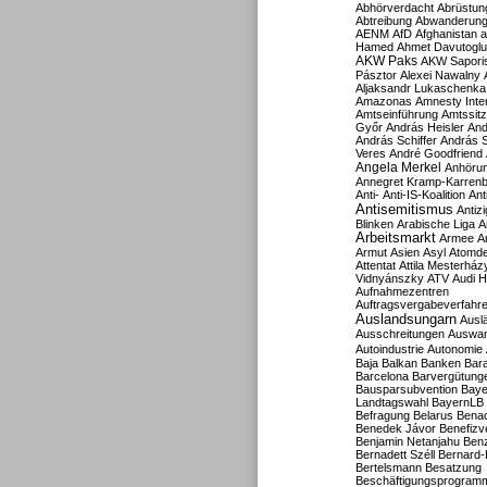
Abhörverdacht
Abrüstun
Abtreibung
Abwanderun
AENM
AfD
Afghanistan
a
Hamed
Ahmet Davutoglu
AKW Paks
AKW Sapori
Pásztor
Alexei Nawalny
Aljaksandr Lukaschenka
Amazonas
Amnesty Inter
Amtseinführung
Amtssitz
Győr
András Heisler
And
András Schiffer
András S
Veres
André Goodfriend
Angela Merkel
Anhöru
Annegret Kramp-Karren
Anti-
Anti-IS-Koalition
Ant
Antisemitismus
Antiz
Blinken
Arabische Liga
A
Arbeitsmarkt
Armee
A
Armut
Asien
Asyl
Atomde
Attentat
Attila Mesterház
Vidnyánszky
ATV
Audi H
Aufnahmezentren
Auftragsvergabeverfahr
Auslandsungarn
Ausl
Ausschreitungen
Auswa
Autoindustrie
Autonomie
Baja
Balkan
Banken
Bar
Barcelona
Barvergütung
Bausparsubvention
Baye
Landtagswahl
BayernLB
Befragung
Belarus
Benac
Benedek Jávor
Benefizv
Benjamin Netanjahu
Benz
Bernadett Széll
Bernard-
Bertelsmann
Besatzung
Beschäftigungsprogram