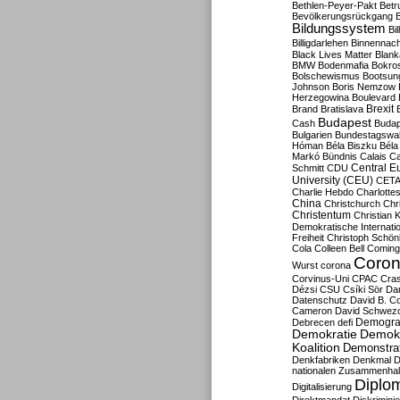
Bethlen-Peyer-Pakt
Betr
Bevölkerungsrückgang
B
Bildungssystem
Bil
Billigdarlehen
Binnennach
Black Lives Matter
Blan
BMW
Bodenmafia
Bokro
Bolschewismus
Bootsun
Johnson
Boris Nemzow
Herzegowina
Boulevard
Brexit
Brand
Bratislava
Budapest
Cash
Budap
Bulgarien
Bundestagswa
Hóman
Béla Biszku
Béla
Markó
Bündnis
Calais
Ca
Central E
Schmitt
CDU
University (CEU)
CET
Charlie Hebdo
Charlottes
China
Christchurch
Chr
Christentum
Christian 
Demokratische Internati
Freiheit
Christoph Schön
Cola
Colleen Bell
Coming
Coron
Wurst
corona
Corvinus-Uni
CPAC
Cra
Dézsi
CSU
Csíki Sör
Da
Datenschutz
David B. Co
Cameron
David Schwezo
Demogra
Debrecen
defi
Demokratie
Demokr
Koalition
Demonstra
Denkfabriken
Denkmal
D
nationalen Zusammenhal
Diplom
Digitalisierung