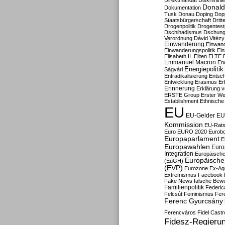
Direktmandat
Diskrimini
Donald
Dokumentation
Tusk
Donau
Doping
Dop
Staatsbürgerschaft
Dritt
Drogenpolitik
Drogentestp
Dschihadismus
Dschung
Verordnung
Dávid Vitézy
Einwanderung
Einwan
Einwanderungspolitik
Ein
Elisabeth II.
Eliten
ELTE
Emmanuel Macron
En
Energiepolitik
Ságvári
Entradikalisierung
Entsc
Entwicklung
Erasmus
Erb
Erinnerung
Erklärung vo
ERSTE Group
Erster We
Establishment
Ethnische
EU
EU-Gelder
EU
Kommission
EU-Rats
Euro
EURO 2020
Eurob
Europaparlament
E
Europawahlen
Euro
Integration
Europäische
Europäische 
(EuGH)
(EVP)
Eurozone
Ex-Ag
Extremismus
Facebook
Fake News
falsche Bew
Familienpolitik
Federic
Felcsút
Feminismus
Fer
Ferenc Gyurcsány
Ferencváros
Fidel Castr
Fidesz-Regieru