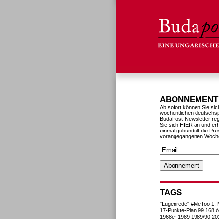
ABONNEMENT
Ab sofort können Sie sic
wöchentlichen deutschs
BudaPost-Newsletter reg
Sie sich HIER an und erh
einmal gebündelt die Pre
vorangegangenen Woch
TAGS
"Lügenrede"
#MeToo
1. 
17-Punkte-Plan
99
168 ó
1968er
1989
1989/90
20