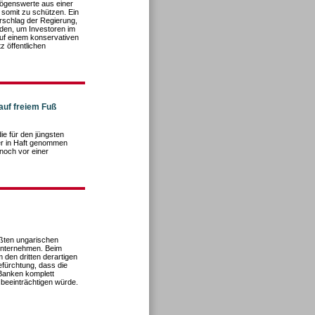
mögenswerte aus einer
somit zu schützen. Ein
rschlag der Regierung,
den, um Investoren im
auf einem konservativen
 öffentlichen
auf freiem Fuß
e für den jüngsten
er in Haft genommen
noch vor einer
n
ößten ungarischen
unternehmen. Beim
den dritten derartigen
efürchtung, dass die
Banken komplett
 beeinträchtigen würde.