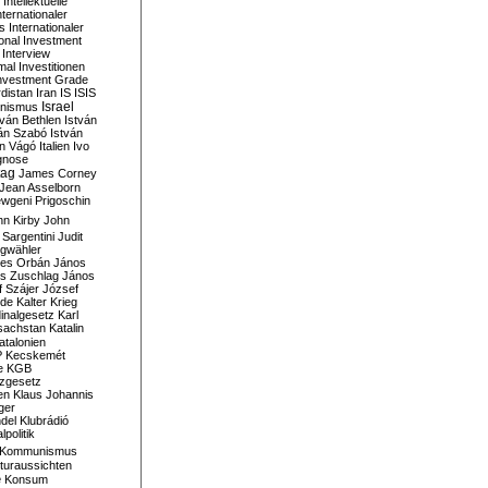
Intellektuelle
nternationaler
s
Internationaler
ional Investment
Interview
mal
Investitionen
nvestment Grade
rdistan
Iran
IS
ISIS
Israel
ionismus
tván Bethlen
István
ván Szabó
István
án Vágó
Italien
Ivo
gnose
tag
James Corney
Jean Asselborn
wgeni Prigoschin
hn Kirby
John
 Sargentini
Judit
gwähler
es Orbán
János
s Zuschlag
János
 Szájer
József
nde
Kalter Krieg
inalgesetz
Karl
sachstan
Katalin
atalonien
P
Kecskemét
e
KGB
tzgesetz
en
Klaus Johannis
ger
del
Klubrádió
politik
Kommunismus
turaussichten
e
Konsum