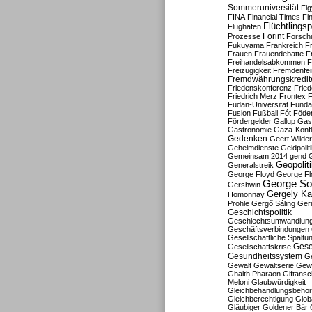
Sommeruniversität
Fig
FINA
Financial Times
Fi
Flüchtlingsp
Flughafen
Forint
Prozesse
Forsch
Fukuyama
Frankreich
F
Frauen
Frauendebatte
F
Freihandelsabkommen
F
Freizügigkeit
Fremdenfein
Fremdwährungskredit
Friedenskonferenz
Frie
Friedrich Merz
Frontex
F
Fudan-Universität
Funda
Fusion
Fußball
Fót
Föder
Fördergelder
Gallup
Gast
Gastronomie
Gaza-Konfl
Gedenken
Geert Wilde
Geheimdienste
Geldpolit
Gemeinsam 2014
gend
Geopolit
Generalstreik
George Floyd
George Fl
George So
Gershwin
Gergely K
Homonnay
Pröhle
Gergő Sáling
Geri
Geschichtspolitik
Geschlechtsumwandlun
Geschäftsverbindungen
Gesellschaftliche Spaltu
Gese
Gesellschaftskrise
Gesundheitssystem
Ge
Gewalt
Gewaltserie
Gew
Ghaith Pharaon
Giftansc
Meloni
Glaubwürdigkeit
Gleichbehandlungsbehö
Gleichberechtigung
Glob
Gläubiger
Goldener Bär