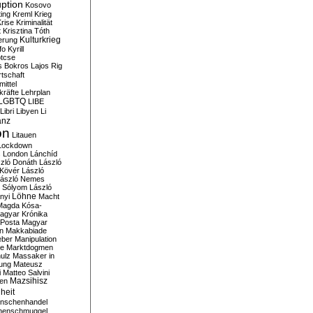
ption
Kosovo
ting
Kreml
Krieg
rise
Kriminalität
t
Krisztina Tóth
Kulturkrieg
erung
fo
Kyrill
tcse
s Bokros
Lajos Rig
tschaft
ittel
kräfte
Lehrplan
LGBTQ
LIBE
Libri
Libyen
Li
anz
on
Litauen
Lockdown
s
London
Lánchíd
zló Donáth
László
 Kövér
László
ászló Nemes
ó Sólyom
László
Löhne
nyi
Macht
Magda Kósa-
agyar Krónika
Posta
Magyar
n
Makkabiade
eber
Manipulation
te
Marktdogmen
ulz
Massaker in
ung
Mateusz
i
Matteo Salvini
en
Mazsihisz
heit
nschenhandel
henschmuggel