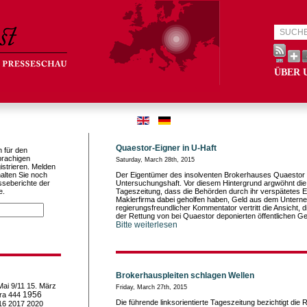
ÜBER 
Quaestor-Eigner in U-Haft
h für den
prachigen
Saturday, March 28th, 2015
istrieren. Melden
alten Sie noch
Der Eigentümer des insolventen Brokerhauses Quaestor b
sseberichte der
Untersuchungshaft. Vor diesem Hintergrund argwöhnt die f
e.
Tageszeitung, dass die Behörden durch ihr verspätetes 
Maklerfirma dabei geholfen haben, Geld aus dem Untern
regierungsfreundlicher Kommentator vertritt die Ansicht, 
der Rettung von bei Quaestor deponierten öffentlichen Gel
Bitte weiterlesen
Brokerhauspleiten schlagen Wellen
Mai
9/11
15. März
Friday, March 27th, 2015
1956
ra
444
Die führende linksorientierte Tageszeitung bezichtigt die 
16
2017
2020