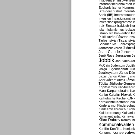
Inslovenzen
Insolvenzen
Interkontinentalraketen
I
Eucharistischer Kongres
Strafgerichtshof
Internat
Bank (IIB)
Internetsteuer
Invasion
Invasionsmahn
Investitionsprogramme
I
Irak-Einsatz
Irakisch-Ku
Islam
Islamismus
Isolat
Istanbuler Konvention
Is
Pukli
István Pásztor
Ist
Tarlós
István Tisza
Istv
Sanader
IWF
Jahrespro
Jahres
Jahresrückblick
Jean-Claude Juncker
Jenő Rácz
Jerusalem
Je
Jobbik
Joe Biden
Jo
McCain
Judentum
Judith
Varga
Jugendschutz
Jun
Justizsystem
János Dén
Lázár
János Volner
Jáno
Áder
József Antall
József
Tóbiás
Jüdische Gemei
Kapitalismus
Kapitol
Kard
Marx
Karpatoukraine
Ka
Katalin Novák
Karikó
K
Katholische Kirche
KDN
Kernklientel
Kettenbrück
Kinderarmut
Kinderschu
Kindesmissbrauch
Kirch
Kleiderordnung
Kleinanle
Klimaneutralität
Klimawan
Klára Dobrev
Kommunal
Kommunalwahlen
Konflikt
Konflikte
Konjunk
Konservativ
Konsens