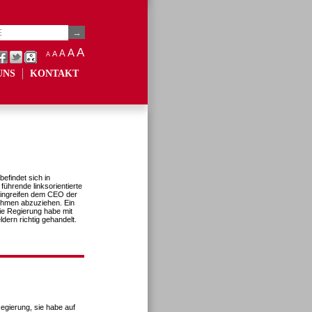
A
A
A
A
A
UNS
KONTAKT
efindet sich in
ührende linksorientierte
Eingreifen dem CEO der
ehmen abzuziehen. Ein
die Regierung habe mit
dern richtig gehandelt.
Regierung, sie habe auf