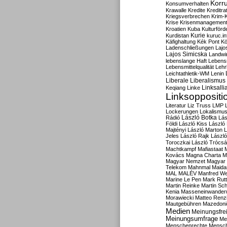
Korru
Konsumverhalten
Krawalle
Kredite
Kreditra
Kriegsverbrechen
Krim-K
Krise
Krisenmanagemen
Kroatien
Kuba
Kulturförd
Kurdistan
Kurie
kuruc.in
Käfighaltung
Kék Pont
Kö
Ladenschließungen
Lajo
Lajos Simicska
Landwir
lebenslange Haft
Lebensm
Lebensmittelqualität
Lehr
Leichtathletik-WM
Lenin
Liberale
Liberalismus
Linksalli
Keqiang
Linke
Linksoppositi
Literatur
Liz Truss
LMP
Lockerungen
Lokalismu
Rádió
László Botka
Lás
Földi
László Kiss
László
Majtényi
László Marton
L
Jeles
László Rajk
Lászl
Toroczkai
László Trócsá
Machtkampf
Mafiastaat
Kovács
Magna Charta
M
Magyar Nemzet
Magyar 
Telekom
Mahnmal
Maida
MAL
MALÉV
Manfred W
Marine Le Pen
Mark Rut
Martin Reinke
Martin Sch
Kenia
Masseneinwander
Morawiecki
Matteo Renz
Mautgebühren
Mazedoni
Medien
Meinungsfrei
Meinungsumfrage
Me
Menschenrechte
Mensc