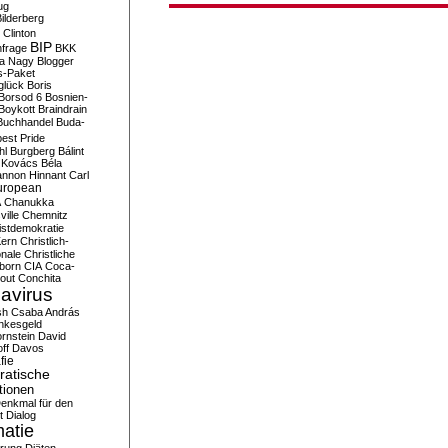
ug
ilderberg
l Clinton
BIP
frage
BKK
ka Nagy
Blogger
s-Paket
glück
Boris
Borsod 6
Bosnien-
Boykott
Braindrain
Buchhandel
Buda-
est Pride
hl
Burgberg
Bálint
 Kovács
Béla
nnon Hinnant
Carl
uropean
A
Chanukka
ville
Chemnitz
istdemokratie
Kern
Christlich-
onale
Christliche
born
CIA
Coca-
out
Conchita
avirus
sh
Csaba András
nkesgeld
rnstein
David
ff
Davos
fie
atische
tionen
enkmal für den
t
Dialog
atie