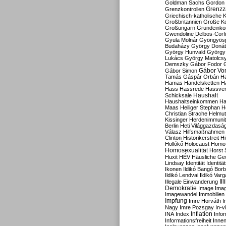
Goldman Sachs
Gordon 
Grenzz
Grenzkontrollen
Griechisch-katholische K
Großbritannien
Große Koa
Großungarn
Grundeink
Gwendoline Delbos-Corfi
Gyula Molnár
Gyöngyös
Budaházy
György Doná
György Hunvald
György
Lukács
György Matolcs
Demszky
Gábor Fodor
Gábor Vo
Gábor Simon
Tamás
Gáspár Orbán
Ha
Hamas
Handelsketten
H
Hass
Hassrede
Hassver
Haushalt
Schicksale
Haushaltseinkommen
Ha
Maas
Heiliger Stephan
H
Christian Strache
Helmut
Kissinger
Herdenimmunit
Berlin
Heti Világgazdasá
Válasz
Hilfsmaßnahmen
Clinton
Historikerstreit
Hi
Hollókő
Holocaust
Homo
Homosexualität
Horst 
Huxit
HÉV
Häusliche Ge
Lindsay
Identität
Identität
Ikonen
Ildikó Bangó Borb
Ildikó Lendvai
Ildikó Varg
Il
Illegale Einwanderung
Demokratie
Image
Ima
Imagewandel
Immobilien
Impfung
Imre Horváth
I
Nagy
Imre Pozsgay
In-v
Inflation
INA
Index
Info
Informationsfreiheit
Innen