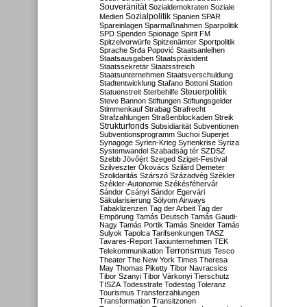
Souveränität
Sozialdemokraten
Soziale
Sozialpolitik
Medien
Spanien
SPAR
Spareinlagen
Sparmaßnahmen
Sparpolitik
SPD
Spenden
Spionage
Spirit FM
Spitzelvorwürfe
Spitzenämter
Sportpolitik
Sprache
Srđa Popović
Staatsanleihen
Staatsausgaben
Staatspräsident
Staatssekretär
Staatsstreich
Staatsunternehmen
Staatsverschuldung
Stadtentwicklung
Stafano Bottoni
Station
Steuerpolitik
Statuenstreit
Sterbehilfe
Steve Bannon
Stiftungen
Stiftungsgelder
Stimmenkauf
Strabag
Strafrecht
Strafzahlungen
Straßenblockaden
Streik
Strukturfonds
Subsidiarität
Subventionen
Subventionsprogramm
Suchoi Superjet
Synagoge
Syrien-Krieg
Syrienkrise
Syriza
Systemwandel
Szabadság tér
SZDSZ
Szebb Jövőért
Szeged
Sziget-Festival
Szilveszter Ókovács
Szilárd Demeter
Szolidaritás
Szárszó
Századvég
Székler
Székler-Autonomie
Székésféhervár
Sándor Csányi
Sándor Egervári
Säkularisierung
Sólyom Airways
Tabaklizenzen
Tag der Arbeit
Tag der
Empörung
Tamás Deutsch
Tamás Gaudi-
Nagy
Tamás Portik
Tamás Sneider
Tamás
Sulyok
Tapolca
Tarifsenkungen
TASZ
Tavares-Report
Taxiunternehmen
TEK
Terrorismus
Telekommunikation
Tesco
Theater
The New York Times
Theresa
May
Thomas Piketty
Tibor Navracsics
Tibor Szanyi
Tibor Várkonyi
Tierschutz
TISZA
Todesstrafe
Todestag
Toleranz
Tourismus
Transferzahlungen
Transformation
Transitzonen