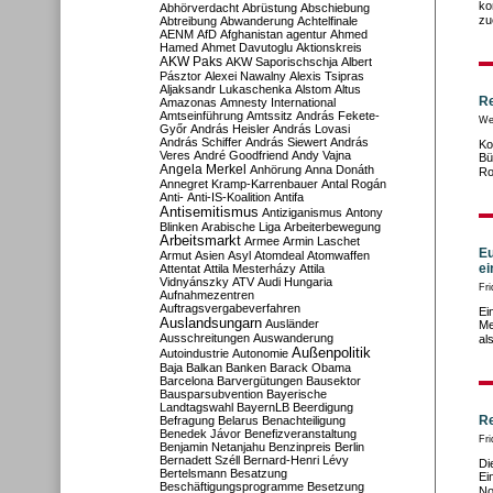
ko
Abhörverdacht
Abrüstung
Abschiebung
zu
Abtreibung
Abwanderung
Achtelfinale
AENM
AfD
Afghanistan
agentur
Ahmed
Hamed
Ahmet Davutoglu
Aktionskreis
AKW Paks
AKW Saporischschja
Albert
Pásztor
Alexei Nawalny
Alexis Tsipras
Aljaksandr Lukaschenka
Alstom
Altus
Re
Amazonas
Amnesty International
Amtseinführung
Amtssitz
András Fekete-
We
Győr
András Heisler
András Lovasi
András Schiffer
András Siewert
András
Ko
Veres
André Goodfriend
Andy Vajna
Bü
Angela Merkel
Anhörung
Anna Donáth
Ro
Annegret Kramp-Karrenbauer
Antal Rogán
Anti-
Anti-IS-Koalition
Antifa
Antisemitismus
Antiziganismus
Antony
Blinken
Arabische Liga
Arbeiterbewegung
Arbeitsmarkt
Armee
Armin Laschet
Eu
Armut
Asien
Asyl
Atomdeal
Atomwaffen
ei
Attentat
Attila Mesterházy
Attila
Vidnyánszky
ATV
Audi Hungaria
Fri
Aufnahmezentren
Auftragsvergabeverfahren
Ei
Auslandsungarn
Ausländer
Me
Ausschreitungen
Auswanderung
al
Außenpolitik
Autoindustrie
Autonomie
Baja
Balkan
Banken
Barack Obama
Barcelona
Barvergütungen
Bausektor
Bausparsubvention
Bayerische
Landtagswahl
BayernLB
Beerdigung
Re
Befragung
Belarus
Benachteiligung
Benedek Jávor
Benefizveranstaltung
Fri
Benjamin Netanjahu
Benzinpreis
Berlin
Bernadett Széll
Bernard-Henri Lévy
Di
Bertelsmann
Besatzung
Ei
Beschäftigungsprogramme
Besetzung
No