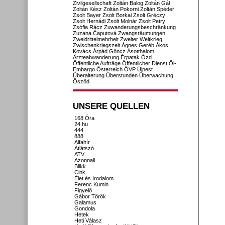
Zivilgesellschaft
Zoltán Balog
Zoltán Gál
Zoltán Kész
Zoltán Pokorni
Zoltán Spéder
Zsolt Bayer
Zsolt Borkai
Zsolt Gréczy
Zsolt Hernádi
Zsolt Molnár
Zsolt Petry
Zsófia Rácz
Zuwanderungsbeschränkung
Zuzana Čaputová
Zwangsräumungen
Zweidrittelmehrheit
Zweiter Weltkrieg
Zwischenkriegszeit
Ágnes Geréb
Ákos
Kovács
Árpád Göncz
Ásotthalom
Ärzteabwanderung
Érpatak
Ózd
Öffentliche Aufträge
Öffentlicher Dienst
Öl-
Embargo
Österreich
ÖVP
Újpest
Überalterung
Überstunden
Überwachung
Őszöd
UNSERE QUELLEN
168 Óra
24.hu
444
888
Alfahír
Átlátszó
ATV
Azonnali
Blikk
Cink
Élet és Irodalom
Ferenc Kumin
Figyelő
Gábor Török
Galamus
Gondola
Hetek
Heti Válasz