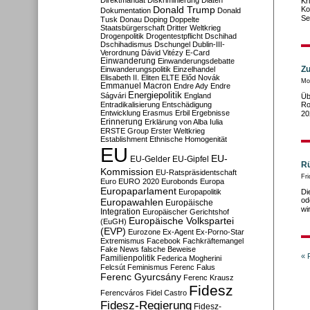
Direktmandat
Diskriminierung
Diäten
Kr
Donald Trump
Ko
Dokumentation
Donald
Se
Tusk
Donau
Doping
Doppelte
Staatsbürgerschaft
Dritter Weltkrieg
Drogenpolitik
Drogentestpflicht
Dschihad
Dschihadismus
Dschungel
Dublin-III-
Verordnung
Dávid Vitézy
E-Card
Einwanderung
Einwanderungsdebatte
Zu
Einwanderungspolitik
Einzelhandel
Elisabeth II.
Eliten
ELTE
Előd Novák
Mo
Emmanuel Macron
Endre Ady
Endre
Energiepolitik
Ságvári
England
Üb
Entradikalisierung
Entschädigung
Ro
Entwicklung
Erasmus
Erbil
Ergebnisse
20
Erinnerung
Erklärung von Alba Iulia
ERSTE Group
Erster Weltkrieg
Establishment
Ethnische Homogenität
EU
EU-
EU-Gelder
EU-Gipfel
Rü
Kommission
EU-Ratspräsidentschaft
Fri
Euro
EURO 2020
Eurobonds
Europa
Europaparlament
Europapolitik
Di
od
Europawahlen
Europäische
wi
Integration
Europäischer Gerichtshof
Europäische Volkspartei
(EuGH)
(EVP)
Eurozone
Ex-Agent
Ex-Porno-Star
Extremismus
Facebook
Fachkräftemangel
Fake News
falsche Beweise
« 
Familienpolitik
Federica Mogherini
Felcsút
Feminismus
Ferenc Falus
Ferenc Gyurcsány
Ferenc Krausz
Fidesz
Ferencváros
Fidel Castro
Fidesz-Regierung
Fidesz-