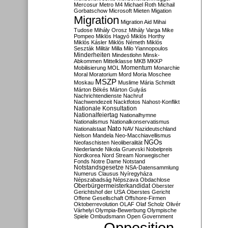
Mercosur
Metro M4
Michael Roth
Michail
Gorbatschow
Microsoft
Mieten
Migation
Migration
Migration Aid
Mihai
Tudose
Mihály Orosz
Mihály Varga
Mike
Pompeo
Miklós Hagyó
Miklós Horthy
Miklós Kásler
Miklós Németh
Miklós
Seszták
Militär
Milla
Milo Yiannopoulos
Minderheiten
Mindestlohn
Minsk-
Abkommen
Mittelklasse
MKB
MKKP
Momentum
Mobilisierung
MOL
Monarchie
Moral
Moratorium
Mord
Moria
Moschee
MSZP
Moskau
Muslime
Mária Schmidt
Márton Békés
Márton Gulyás
Nachrichtendienste
Nachruf
Nachwendezeit
Nacktfotos
Nahost-Konflikt
Nationale Konsultation
Nationalfeiertag
Nationalhymne
Nationalismus
Nationalkonservatismus
Nato
Nationalstaat
NAV
Nazideutschland
Nelson Mandela
Neo-Macchiavellismus
NGOs
Neofaschisten
Neoliberalität
Niederlande
Nikola Gruevski
Nobelpreis
Nordkorea
Nord Stream
Norwegischer
Fonds
Notre Dame
Notstand
Notstandsgesetze
NSA-Datensammlung
Numerus Clausus
Nyíregyháza
Népszabadság
Népszava
Obdachlose
Oberbürgermeisterkandidat
Oberster
Gerichtshof der USA
Oberstes Gericht
Offene Gesellschaft
Offshore-Firmen
Oktoberrevolution
OLAF
Olaf Scholz
Olivér
Várhelyi
Olympia-Bewerbung
Olympische
Spiele
Ombudsmann
Open Government
Opposition