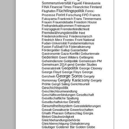
Sommeruniversität
Figyelő
Filmindustrie
FINA
Financial Times
Finanzkrise
Finnland
Flüchtlingspolitik
Flughafen
Forex-
Forint
Prozesse
Forschung
FPÖ
Francis
Fukuyama
Frankreich
Frans Timmermans
Frauen
Frauendebatte
Freedom House
Freihandelsabkommen
Freimaurer
Freizügigkeit
Fremdenfeindlichkeit
Fremdwährungskredite
fried
Friedenskonferenz
Friedensmarsch
Friedrich Merz
Frontex
Front National
Fudan-Universität
Fundamentalismus
Fusion
Fußball
Fót
Föderalisierung
Fördergelder
Gallup
Gastarbeiter
Gastronomie
Gaza-Konflikt
Geburtenrate
Gedenken
Geert Wilders
Gefängnis
Geheimdienste
Geldpolitik
Gemeinsam-PM
Gemeinsam 2014
gend
Gender Studies
Geopolitik
Generalstreik
George Clooney
George Floyd
George Floys
George
George Soros
Gershwin
Gergely
Gergely Karácsony
Homonnay
Gergely
Pröhle
Gergő Sáling
Gerichtsurteil
Geschichtspolitik
Geschlechtsumwandlung
Geschäftsverbindungen
Gesellschaft
Gesellschaftliche Spaltung
Gesetz
Gesellschaftskrise
Gesundheitssystem
Getreidelieferungen
Gewalt
Gewaltserie
Gewerkschaften
Ghaith Pharaon
Giftanschlag
Giorgia
Meloni
Glaubwürdigkeit
Gleichbehandlungsbehörde
Gleichberechtigung
Globalisierung
Gläubiger
Goldener Bär
Golden Globe