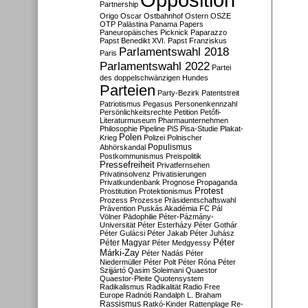
Partnership
Origo
Oscar
Ostbahnhof
Ostern
OSZE
OTP
Palästina
Panama Papers
Paneuropäisches Picknick
Paparazzo
Papst Benedikt XVI.
Papst Franziskus
Parlamentswahl 2018
Paris
Parlamentswahl 2022
Partei
des doppelschwänzigen Hundes
Parteien
Party-Bezirk
Patentstreit
Patriotismus
Pegasus
Personenkennzahl
Persönlichkeitsrechte
Petition
Petőfi-
Literaturmuseum
Pharmaunternehmen
Philosophie
Pipeline
PiS
Pisa-Studie
Plakat-
Polen
Krieg
Polizei
Polnischer
Populismus
Abhörskandal
Postkommunismus
Preispolitik
Pressefreiheit
Privatfernsehen
Privatinsolvenz
Privatisierungen
Privatkundenbank
Prognose
Propaganda
Protest
Prostitution
Protektionismus
Prozess
Prozesse
Präsidentschaftswahl
Prävention
Puskás Akadémia FC
Pál
Völner
Pädophilie
Péter-Pázmány-
Universität
Péter Esterházy
Péter Gothár
Péter Gulácsi
Péter Jakab
Péter Juhász
Péter
Péter Magyar
Péter Medgyessy
Márki-Zay
Péter Nadás
Péter
Niedermüller
Péter Polt
Péter Róna
Péter
Szijjártó
Qasim Soleimani
Quaestor
Quaestor-Pleite
Quotensystem
Radikalismus
Radikalität
Radio Free
Europe
Radnóti
Randalph L. Braham
Rassismus
Ratkó-Kinder
Rattenplage
Re-