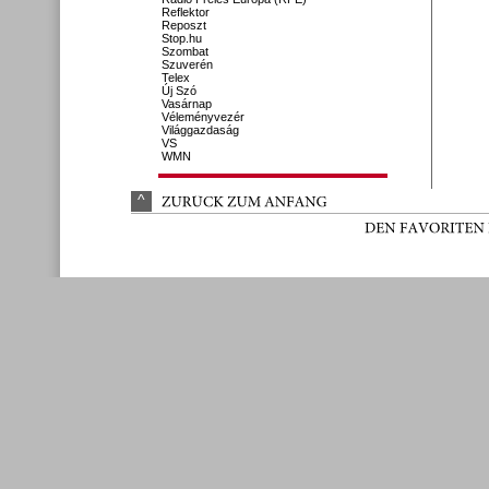
Reflektor
Reposzt
Stop.hu
Szombat
Szuverén
Telex
Új Szó
Vasárnap
Véleményvezér
Világgazdaság
VS
WMN
^
ZURÜ
CK 
ZUM 
ANFANG
DEN 
FAVORITEN 