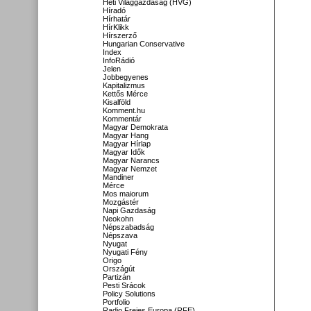
Heti Világgazdaság (HVG)
Híradó
Hírhatár
HírKlikk
Hírszerző
Hungarian Conservative
Index
InfoRádió
Jelen
Jobbegyenes
Kapitalizmus
Kettős Mérce
Kisalföld
Komment.hu
Kommentár
Magyar Demokrata
Magyar Hang
Magyar Hírlap
Magyar Idők
Magyar Narancs
Magyar Nemzet
Mandiner
Mérce
Mos maiorum
Mozgástér
Napi Gazdaság
Neokohn
Népszabadság
Népszava
Nyugat
Nyugati Fény
Origo
Országút
Partizán
Pesti Srácok
Policy Solutions
Portfolio
Radio Freies Europa (RFE)