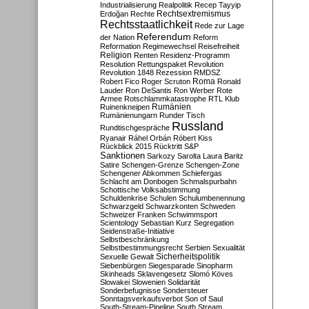
Industrialisierung
Realpolitik
Recep Tayyip
Rechtsextremismus
Erdoğan
Rechte
Rechtsstaatlichkeit
Rede zur Lage
Referendum
der Nation
Reform
Reformation
Regimewechsel
Reisefreiheit
Religion
Renten
Residenz-Programm
Resolution
Rettungspaket
Revolution
Revolution 1848
Rezession
RMDSZ
Roma
Robert Fico
Roger Scruton
Ronald
Lauder
Ron DeSantis
Ron Werber
Rote
Armee
Rotschlammkatastrophe
RTL Klub
Ruinenkneipen
Rumänien
Rumänienungarn
Runder Tisch
Russland
Rundtischgespräche
Ryanair
Ráhel Orbán
Róbert Kiss
Rückblick 2015
Rücktritt
S&P
Sanktionen
Sarkozy
Sarolta Laura Baritz
Satire
Schengen-Grenze
Schengen-Zone
Schengener Abkommen
Schiefergas
Schlacht am Donbogen
Schmalspurbahn
Schottische Volksabstimmung
Schuldenkrise
Schulen
Schulumbenennung
Schwarzgeld
Schwarzkonten
Schweden
Schweizer Franken
Schwimmsport
Scientology
Sebastian Kurz
Segregation
Seidenstraße-Initiative
Selbstbeschränkung
Selbstbestimmungsrecht
Serbien
Sexualität
Sicherheitspolitik
Sexuelle Gewalt
Siebenbürgen
Siegesparade
Sinopharm
Skinheads
Sklavengesetz
Slomó Köves
Slowakei
Slowenien
Solidarität
Sonderbefugnisse
Sondersteuer
Sonntagsverkaufsverbot
Son of Saul
South-Stream-Pipeline
South Stream