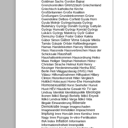
Goldman Sachs
Gordon Bajnai
Grenzzaun
Grenzkontrollen
Griechenland
Griechisch-katholische Kirche
Großbritannien
Große Koalition
Großungarn
Grundeinkommen
Grüne
Gwendoline Delbos-Corfield
Gyula Horn
Gyula Molnár
Gyöngyöspata
György
Budaházy
György Donáth
György Gattyán
György Hunvald
György Konrád
György
Lukács
György Matolcsy
Győr
Gábor
Demszky
Gábor Fodor
Gábor Kaleta
Gábor Vona
Gábor Simon
Gáspár Miklós
Tamás
Gáspár Orbán
Haftbedingungen
Hamas
Handelsketten
Harvey Weinstein
Hass
Hassrede
Hassverbrechen
Haus der
Haushalt
Schicksale
Haushaltseinkommen
Hausordnung
Heiko
Maas
Heiliger Stephan
Heineken
Heinz-
Christian Strache
Helmut Kohl
Henry
Kissinger
Herdenimmunität
Hertha BSC
Berlin
Heti Világgazdaság (HVG)
Heti
Válasz
Hilfsmaßnahmen
Hilfspaket
Hillary
Clinton
Historikerstreit
Hitler-Vergleich
Hollókő
Holocaust
Homo-Ehe
Homophobie
Homosexualität
Horst Seehofer
Hunxit
Huxit
HÉV
Häusliche Gewalt
Hír TV
Iain
Lindsay
Identität
Identitätspolitik
Ideologie
Ikonen
Ildikó Bangó Borbély
Ildikó Enyedi
Ildikó Lendvai
Ildikó Varga
Ildikó Vida
Illiberale
Illegale Einwanderung
Demokratie
Image
Imageschaden
Imagewandel
Immobilien
Impeachment
Impfung
Imre Horváth
Imre Kertész
Imre
Nagy
Imre Pozsgay
In-vitro-Fertilisation
Inflation
INA
Index
Informanten
Informationsfreiheit
Innenpolitik