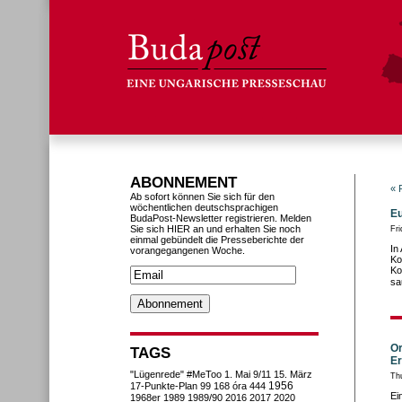
ABONNEMENT
« 
Ab sofort können Sie sich für den
wöchentlichen deutschsprachigen
Eu
BudaPost-Newsletter registrieren. Melden
Sie sich HIER an und erhalten Sie noch
Fri
einmal gebündelt die Presseberichte der
In
vorangegangenen Woche.
Ko
Ko
sa
Or
TAGS
Er
"Lügenrede"
#MeToo
1. Mai
9/11
15. März
Th
1956
17-Punkte-Plan
99
168 óra
444
Ei
1968er
1989
1989/90
2016
2017
2020