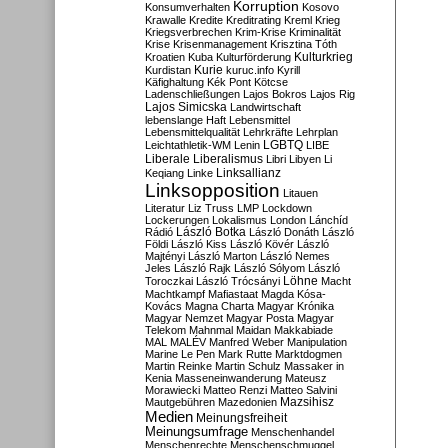
Korruption
Konsumverhalten
Kosovo
Krawalle
Kredite
Kreditrating
Kreml
Krieg
Kriegsverbrechen
Krim-Krise
Kriminalität
Krise
Krisenmanagement
Krisztina Tóth
Kulturkrieg
Kroatien
Kuba
Kulturförderung
Kurdistan
Kurie
kuruc.info
Kyrill
Käfighaltung
Kék Pont
Kötcse
Ladenschließungen
Lajos Bokros
Lajos Rig
Lajos Simicska
Landwirtschaft
lebenslange Haft
Lebensmittel
Lebensmittelqualität
Lehrkräfte
Lehrplan
LGBTQ
Leichtathletik-WM
Lenin
LIBE
Liberale
Liberalismus
Libri
Libyen
Li
Linksallianz
Keqiang
Linke
Linksopposition
Litauen
Literatur
Liz Truss
LMP
Lockdown
Lockerungen
Lokalismus
London
Lánchíd
Rádió
László Botka
László Donáth
László
Földi
László Kiss
László Kövér
László
Majtényi
László Marton
László Nemes
Jeles
László Rajk
László Sólyom
László
Löhne
Toroczkai
László Trócsányi
Macht
Machtkampf
Mafiastaat
Magda Kósa-
Kovács
Magna Charta
Magyar Krónika
Magyar Nemzet
Magyar Posta
Magyar
Telekom
Mahnmal
Maidan
Makkabiade
MAL
MALÉV
Manfred Weber
Manipulation
Marine Le Pen
Mark Rutte
Marktdogmen
Martin Reinke
Martin Schulz
Massaker in
Kenia
Masseneinwanderung
Mateusz
Morawiecki
Matteo Renzi
Matteo Salvini
Mautgebühren
Mazedonien
Mazsihisz
Medien
Meinungsfreiheit
Meinungsumfrage
Menschenhandel
Menschenrechte
Menschenschmuggel