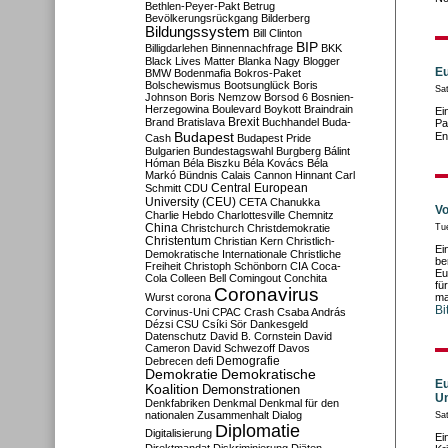
Bethlen-Peyer-Pakt
Betrug
Bevölkerungsrückgang
Bilderberg
Bildungssystem
Bill Clinton
BIP
Billigdarlehen
Binnennachfrage
BKK
Black Lives Matter
Blanka Nagy
Blogger
Eu
BMW
Bodenmafia
Bokros-Paket
Bolschewismus
Bootsunglück
Boris
Sat
Johnson
Boris Nemzow
Borsod 6
Bosnien-
Herzegowina
Boulevard
Boykott
Braindrain
Ei
Brexit
Brand
Bratislava
Buchhandel
Buda-
Pa
Budapest
En
Cash
Budapest Pride
Bulgarien
Bundestagswahl
Burgberg
Bálint
Hóman
Béla Biszku
Béla Kovács
Béla
Markó
Bündnis
Calais
Cannon Hinnant
Carl
Central European
Schmitt
CDU
University (CEU)
CETA
Chanukka
Vo
Charlie Hebdo
Charlottesville
Chemnitz
China
Christchurch
Christdemokratie
Tu
Christentum
Christian Kern
Christlich-
Ei
Demokratische Internationale
Christliche
be
Freiheit
Christoph Schönborn
CIA
Coca-
Eu
Cola
Colleen Bell
Comingout
Conchita
fü
Coronavirus
Wurst
corona
ma
Bi
Corvinus-Uni
CPAC
Crash
Csaba András
Dézsi
CSU
Csíki Sör
Dankesgeld
Datenschutz
David B. Cornstein
David
Cameron
David Schwezoff
Davos
Demografie
Debrecen
defi
Demokratie
Demokratische
Eu
Koalition
Demonstrationen
U
Denkfabriken
Denkmal
Denkmal für den
nationalen Zusammenhalt
Dialog
Sa
Diplomatie
Digitalisierung
Ei