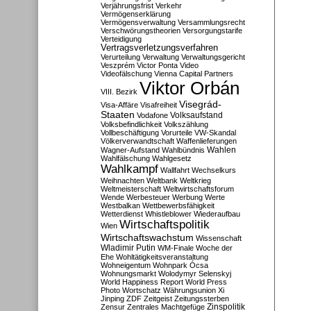
Verjährungsfrist
Verkehr
Vermögenserklärung
Vermögensverwaltung
Versammlungsrecht
Verschwörungstheorien
Versorgungstarife
Verteidigung
Vertragsverletzungsverfahren
Verurteilung
Verwaltung
Verwaltungsgericht
Veszprém
Victor Ponta
Video
Videofälschung
Vienna Capital Partners
Viktor Orbán
VIII. Bezirk
Visegrád-
Visa-Affäre
Visafreiheit
Staaten
Vodafone
Volksaufstand
Volksbefindlichkeit
Volkszählung
Vollbeschäftigung
Vorurteile
VW-Skandal
Völkerverwandtschaft
Waffenlieferungen
Wahlen
Wagner-Aufstand
Wahlbündnis
Wahlfälschung
Wahlgesetz
Wahlkampf
Wallfahrt
Wechselkurs
Weihnachten
Weltbank
Weltkrieg
Weltmeisterschaft
Weltwirtschaftsforum
Wende
Werbesteuer
Werbung
Werte
Westbalkan
Wettbewerbsfähigkeit
Wetterdienst
Whistleblower
Wiederaufbau
Wirtschaftspolitik
Wien
Wirtschaftswachstum
Wissenschaft
Wladimir Putin
WM-Finale
Woche der
Ehe
Wohltätigkeitsveranstaltung
Wohneigentum
Wohnpark Ócsa
Wohnungsmarkt
Wolodymyr Selenskyj
World Happiness Report
World Press
Photo
Wortschatz
Währungsunion
Xi
Jinping
ZDF
Zeitgeist
Zeitungssterben
Zensur
Zentrales Machtgefüge
Zinspolitik