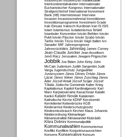
Inslovenzen
Insolvenzen
Intellektuelle
Interkontinentalraketen
Internationaler
Eucharistischer Kongress
Internationaler
Strafgerichtshof
International Investment
Bank (IIB)
Internetsteuer
Interview
Invasion
Invasionsmahnmal
Investitionen
Investitionsprogramme
Investment Grade
Irak-Einsatz
Irakisch-Kurdistan
Iran
IS
ISIS
Israel
Islam
Islamismus
Isolationismus
Istanbuler Konvention
István Bethlen
István
Pukli
István Pásztor
István Szabó
István
Tarlós
István Tisza
István Vágó
Italien
Ivo
Sanader
IWF
Jahresprognose
Jahrestag
Jahresrückblick
James Corney
Jean-Claude Juncker
Jean Asselborn
Jenő Rácz
Jerusalem
Jewgeni Prigoschin
Jobbik
Joe Biden
John Kirby
John
McCain
Judentum
Judith Sargentini
Judit
Varga
Jugendschutz
Jungwähler
Justizsystem
János Dénes Orbán
János
Lázár
János Volner
János Zuschlag
János
Áder
József Antall
József Szájer
József
Tóbiás
Jüdische Gemeinde
Kalter Krieg
Kapitalismus
Kapitol
Kardinalgesetz
Karl
Marx
Karpatoukraine
Kasachstan
Katalin
Katalin Novák
Karikó
Katalonien
Katholische Kirche
KDNP
Kecskemét
Kernklientel
Kettenbrücke
KGB
Kinderarmut
Kinderschutzgesetz
Kindesmissbrauch
Kirchen
Klaus Johannis
Kleiderordnung
Kleinanleger
Klimaneutralität
Klimawandel
Klubrádió
Klára Dobrev
Kommunalpolitik
Kommunalwahlen
Kommunismus
Konflikt
Konflikte
Konjunkturaussichten
Konservative
Konsens
Konsum