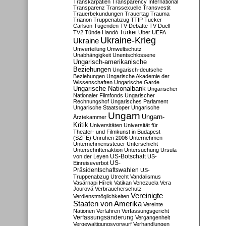
Transkarpatien
Transparency International
Transparenz
Transsexuelle
Transvestit
Trauerbekundungen
Trauertag
Trauma
Trianon
Truppenabzug
TTIP
Tucker
Carlson
Tugenden
TV-Debatte
TV-Duell
Türkei
TV2
Tünde Handó
Uber
UEFA
Ukraine-Krieg
Ukraine
Umverteilung
Umweltschutz
Unabhängigkeit
Unentschlossene
Ungarisch-amerikanische
Beziehungen
Ungarisch-deutsche
Beziehungen
Ungarische Akademie der
Wissenschaften
Ungarische Garde
Ungarische Nationalbank
Ungarischer
Nationaler Filmfonds
Ungarischer
Rechnungshof
Ungarisches Parlament
Ungarische Staatsoper
Ungarische
Ungarn
Ungarn-
Ärztekammer
Kritik
Universitäten
Universität für
Theater- und Filmkunst in Budapest
(SZFE)
Unruhen 2006
Unternehmen
Unternehmenssteuer
Unterschicht
Unterschriftenaktion
Untersuchung
Ursula
US-Botschaft
von der Leyen
US-
US-
Einreiseverbot
Präsidentschaftswahlen
US-
Truppenabzug
Utrecht
Vandalismus
Vasárnapi Hírek
Vatikan
Venezuela
Vera
Jourová
Verbraucherschutz
Vereinigte
Verdienstmöglichkeiten
Staaten von Amerika
Vereinte
Nationen
Verfahren
Verfassungsgericht
Verfassungsänderung
Vergangenheit
Vergewaltigungsvorwurf
Verhandlungen