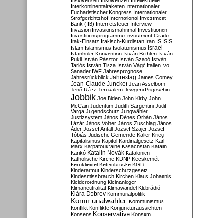
Inslovenzen
Insolvenzen
Intellektuelle
Interkontinentalraketen
Internationaler
Eucharistischer Kongress
Internationaler
Strafgerichtshof
International Investment
Bank (IIB)
Internetsteuer
Interview
Invasion
Invasionsmahnmal
Investitionen
Investitionsprogramme
Investment Grade
Irak-Einsatz
Irakisch-Kurdistan
Iran
IS
ISIS
Israel
Islam
Islamismus
Isolationismus
Istanbuler Konvention
István Bethlen
István
Pukli
István Pásztor
István Szabó
István
Tarlós
István Tisza
István Vágó
Italien
Ivo
Sanader
IWF
Jahresprognose
Jahrestag
Jahresrückblick
James Corney
Jean-Claude Juncker
Jean Asselborn
Jenő Rácz
Jerusalem
Jewgeni Prigoschin
Jobbik
Joe Biden
John Kirby
John
McCain
Judentum
Judith Sargentini
Judit
Varga
Jugendschutz
Jungwähler
Justizsystem
János Dénes Orbán
János
Lázár
János Volner
János Zuschlag
János
Áder
József Antall
József Szájer
József
Tóbiás
Jüdische Gemeinde
Kalter Krieg
Kapitalismus
Kapitol
Kardinalgesetz
Karl
Marx
Karpatoukraine
Kasachstan
Katalin
Katalin Novák
Karikó
Katalonien
Katholische Kirche
KDNP
Kecskemét
Kernklientel
Kettenbrücke
KGB
Kinderarmut
Kinderschutzgesetz
Kindesmissbrauch
Kirchen
Klaus Johannis
Kleiderordnung
Kleinanleger
Klimaneutralität
Klimawandel
Klubrádió
Klára Dobrev
Kommunalpolitik
Kommunalwahlen
Kommunismus
Konflikt
Konflikte
Konjunkturaussichten
Konservative
Konsens
Konsum