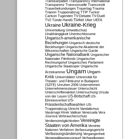
Transkarpatien
Transparency International
Transparenz
Transsexuelle
Transvestit
Trauerbekundungen
Trauertag
Trauma
Trianon
Truppenabzug
TTIP
Tucker
Carlson
Tugenden
TV-Debatte
TV-Duell
Türkei
TV2
Tünde Handó
Uber
UEFA
Ukraine-Krieg
Ukraine
Umverteilung
Umweltschutz
Unabhängigkeit
Unentschlossene
Ungarisch-amerikanische
Beziehungen
Ungarisch-deutsche
Beziehungen
Ungarische Akademie der
Wissenschaften
Ungarische Garde
Ungarische Nationalbank
Ungarischer
Nationaler Filmfonds
Ungarischer
Rechnungshof
Ungarisches Parlament
Ungarische Staatsoper
Ungarische
Ungarn
Ungarn-
Ärztekammer
Kritik
Universitäten
Universität für
Theater- und Filmkunst in Budapest
(SZFE)
Unruhen 2006
Unternehmen
Unternehmenssteuer
Unterschicht
Unterschriftenaktion
Untersuchung
Ursula
US-Botschaft
von der Leyen
US-
US-
Einreiseverbot
Präsidentschaftswahlen
US-
Truppenabzug
Utrecht
Vandalismus
Vasárnapi Hírek
Vatikan
Venezuela
Vera
Jourová
Verbraucherschutz
Vereinigte
Verdienstmöglichkeiten
Staaten von Amerika
Vereinte
Nationen
Verfahren
Verfassungsgericht
Verfassungsänderung
Vergangenheit
Vergewaltigungsvorwurf
Verhandlungen