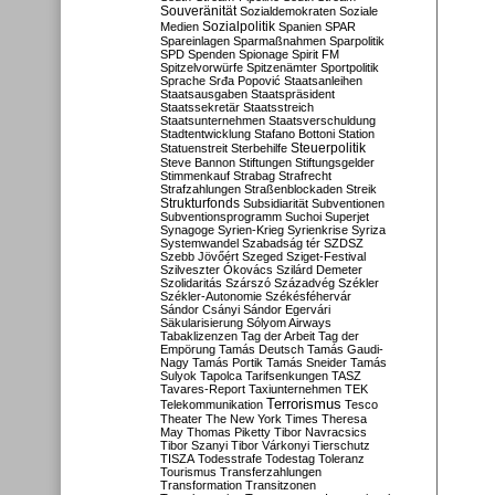
Souveränität
Sozialdemokraten
Soziale
Sozialpolitik
Medien
Spanien
SPAR
Spareinlagen
Sparmaßnahmen
Sparpolitik
SPD
Spenden
Spionage
Spirit FM
Spitzelvorwürfe
Spitzenämter
Sportpolitik
Sprache
Srđa Popović
Staatsanleihen
Staatsausgaben
Staatspräsident
Staatssekretär
Staatsstreich
Staatsunternehmen
Staatsverschuldung
Stadtentwicklung
Stafano Bottoni
Station
Steuerpolitik
Statuenstreit
Sterbehilfe
Steve Bannon
Stiftungen
Stiftungsgelder
Stimmenkauf
Strabag
Strafrecht
Strafzahlungen
Straßenblockaden
Streik
Strukturfonds
Subsidiarität
Subventionen
Subventionsprogramm
Suchoi Superjet
Synagoge
Syrien-Krieg
Syrienkrise
Syriza
Systemwandel
Szabadság tér
SZDSZ
Szebb Jövőért
Szeged
Sziget-Festival
Szilveszter Ókovács
Szilárd Demeter
Szolidaritás
Szárszó
Századvég
Székler
Székler-Autonomie
Székésféhervár
Sándor Csányi
Sándor Egervári
Säkularisierung
Sólyom Airways
Tabaklizenzen
Tag der Arbeit
Tag der
Empörung
Tamás Deutsch
Tamás Gaudi-
Nagy
Tamás Portik
Tamás Sneider
Tamás
Sulyok
Tapolca
Tarifsenkungen
TASZ
Tavares-Report
Taxiunternehmen
TEK
Terrorismus
Telekommunikation
Tesco
Theater
The New York Times
Theresa
May
Thomas Piketty
Tibor Navracsics
Tibor Szanyi
Tibor Várkonyi
Tierschutz
TISZA
Todesstrafe
Todestag
Toleranz
Tourismus
Transferzahlungen
Transformation
Transitzonen