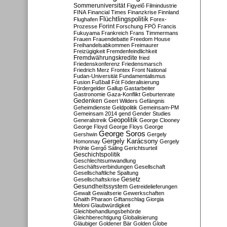
Sommeruniversität
Figyelő
Filmindustrie
FINA
Financial Times
Finanzkrise
Finnland
Flüchtlingspolitik
Flughafen
Forex-
Forint
Prozesse
Forschung
FPÖ
Francis
Fukuyama
Frankreich
Frans Timmermans
Frauen
Frauendebatte
Freedom House
Freihandelsabkommen
Freimaurer
Freizügigkeit
Fremdenfeindlichkeit
Fremdwährungskredite
fried
Friedenskonferenz
Friedensmarsch
Friedrich Merz
Frontex
Front National
Fudan-Universität
Fundamentalismus
Fusion
Fußball
Fót
Föderalisierung
Fördergelder
Gallup
Gastarbeiter
Gastronomie
Gaza-Konflikt
Geburtenrate
Gedenken
Geert Wilders
Gefängnis
Geheimdienste
Geldpolitik
Gemeinsam-PM
Gemeinsam 2014
gend
Gender Studies
Geopolitik
Generalstreik
George Clooney
George Floyd
George Floys
George
George Soros
Gershwin
Gergely
Gergely Karácsony
Homonnay
Gergely
Pröhle
Gergő Sáling
Gerichtsurteil
Geschichtspolitik
Geschlechtsumwandlung
Geschäftsverbindungen
Gesellschaft
Gesellschaftliche Spaltung
Gesetz
Gesellschaftskrise
Gesundheitssystem
Getreidelieferungen
Gewalt
Gewaltserie
Gewerkschaften
Ghaith Pharaon
Giftanschlag
Giorgia
Meloni
Glaubwürdigkeit
Gleichbehandlungsbehörde
Gleichberechtigung
Globalisierung
Gläubiger
Goldener Bär
Golden Globe