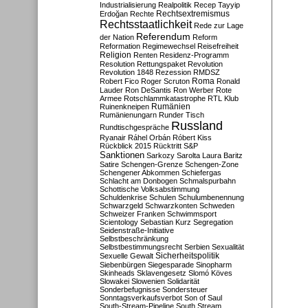
Industrialisierung
Realpolitik
Recep Tayyip
Rechtsextremismus
Erdoğan
Rechte
Rechtsstaatlichkeit
Rede zur Lage
Referendum
der Nation
Reform
Reformation
Regimewechsel
Reisefreiheit
Religion
Renten
Residenz-Programm
Resolution
Rettungspaket
Revolution
Revolution 1848
Rezession
RMDSZ
Roma
Robert Fico
Roger Scruton
Ronald
Lauder
Ron DeSantis
Ron Werber
Rote
Armee
Rotschlammkatastrophe
RTL Klub
Ruinenkneipen
Rumänien
Rumänienungarn
Runder Tisch
Russland
Rundtischgespräche
Ryanair
Ráhel Orbán
Róbert Kiss
Rückblick 2015
Rücktritt
S&P
Sanktionen
Sarkozy
Sarolta Laura Baritz
Satire
Schengen-Grenze
Schengen-Zone
Schengener Abkommen
Schiefergas
Schlacht am Donbogen
Schmalspurbahn
Schottische Volksabstimmung
Schuldenkrise
Schulen
Schulumbenennung
Schwarzgeld
Schwarzkonten
Schweden
Schweizer Franken
Schwimmsport
Scientology
Sebastian Kurz
Segregation
Seidenstraße-Initiative
Selbstbeschränkung
Selbstbestimmungsrecht
Serbien
Sexualität
Sicherheitspolitik
Sexuelle Gewalt
Siebenbürgen
Siegesparade
Sinopharm
Skinheads
Sklavengesetz
Slomó Köves
Slowakei
Slowenien
Solidarität
Sonderbefugnisse
Sondersteuer
Sonntagsverkaufsverbot
Son of Saul
South-Stream-Pipeline
South Stream