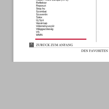
Reflektor
Reposzt
Stop.hu
Szombat
Szuverén
Telex
Új Szó
Vasárnap
Véleményvezér
Világgazdaság
VS
WMN
^
ZURÜ
CK 
ZUM 
ANFANG
DEN 
FAVORITEN 