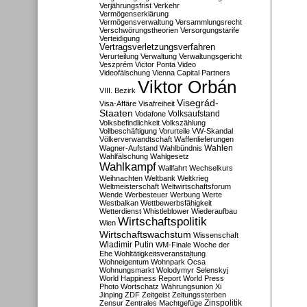
Verjährungsfrist
Verkehr
Vermögenserklärung
Vermögensverwaltung
Versammlungsrecht
Verschwörungstheorien
Versorgungstarife
Verteidigung
Vertragsverletzungsverfahren
Verurteilung
Verwaltung
Verwaltungsgericht
Veszprém
Victor Ponta
Video
Videofälschung
Vienna Capital Partners
Viktor Orbán
VIII. Bezirk
Visegrád-
Visa-Affäre
Visafreiheit
Staaten
Vodafone
Volksaufstand
Volksbefindlichkeit
Volkszählung
Vollbeschäftigung
Vorurteile
VW-Skandal
Völkerverwandtschaft
Waffenlieferungen
Wahlen
Wagner-Aufstand
Wahlbündnis
Wahlfälschung
Wahlgesetz
Wahlkampf
Wallfahrt
Wechselkurs
Weihnachten
Weltbank
Weltkrieg
Weltmeisterschaft
Weltwirtschaftsforum
Wende
Werbesteuer
Werbung
Werte
Westbalkan
Wettbewerbsfähigkeit
Wetterdienst
Whistleblower
Wiederaufbau
Wirtschaftspolitik
Wien
Wirtschaftswachstum
Wissenschaft
Wladimir Putin
WM-Finale
Woche der
Ehe
Wohltätigkeitsveranstaltung
Wohneigentum
Wohnpark Ócsa
Wohnungsmarkt
Wolodymyr Selenskyj
World Happiness Report
World Press
Photo
Wortschatz
Währungsunion
Xi
Jinping
ZDF
Zeitgeist
Zeitungssterben
Zensur
Zentrales Machtgefüge
Zinspolitik