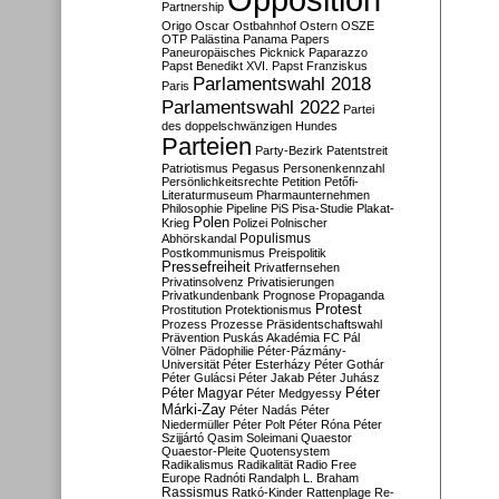
Partnership
Origo
Oscar
Ostbahnhof
Ostern
OSZE
OTP
Palästina
Panama Papers
Paneuropäisches Picknick
Paparazzo
Papst Benedikt XVI.
Papst Franziskus
Parlamentswahl 2018
Paris
Parlamentswahl 2022
Partei
des doppelschwänzigen Hundes
Parteien
Party-Bezirk
Patentstreit
Patriotismus
Pegasus
Personenkennzahl
Persönlichkeitsrechte
Petition
Petőfi-
Literaturmuseum
Pharmaunternehmen
Philosophie
Pipeline
PiS
Pisa-Studie
Plakat-
Polen
Krieg
Polizei
Polnischer
Populismus
Abhörskandal
Postkommunismus
Preispolitik
Pressefreiheit
Privatfernsehen
Privatinsolvenz
Privatisierungen
Privatkundenbank
Prognose
Propaganda
Protest
Prostitution
Protektionismus
Prozess
Prozesse
Präsidentschaftswahl
Prävention
Puskás Akadémia FC
Pál
Völner
Pädophilie
Péter-Pázmány-
Universität
Péter Esterházy
Péter Gothár
Péter Gulácsi
Péter Jakab
Péter Juhász
Péter
Péter Magyar
Péter Medgyessy
Márki-Zay
Péter Nadás
Péter
Niedermüller
Péter Polt
Péter Róna
Péter
Szijjártó
Qasim Soleimani
Quaestor
Quaestor-Pleite
Quotensystem
Radikalismus
Radikalität
Radio Free
Europe
Radnóti
Randalph L. Braham
Rassismus
Ratkó-Kinder
Rattenplage
Re-