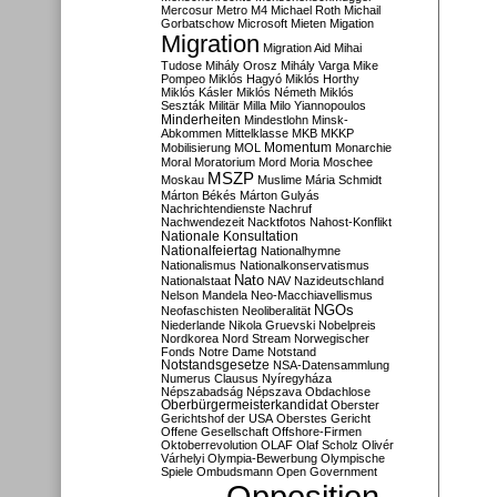
Mercosur
Metro M4
Michael Roth
Michail
Gorbatschow
Microsoft
Mieten
Migation
Migration
Migration Aid
Mihai
Tudose
Mihály Orosz
Mihály Varga
Mike
Pompeo
Miklós Hagyó
Miklós Horthy
Miklós Kásler
Miklós Németh
Miklós
Seszták
Militär
Milla
Milo Yiannopoulos
Minderheiten
Mindestlohn
Minsk-
Abkommen
Mittelklasse
MKB
MKKP
Momentum
Mobilisierung
MOL
Monarchie
Moral
Moratorium
Mord
Moria
Moschee
MSZP
Moskau
Muslime
Mária Schmidt
Márton Békés
Márton Gulyás
Nachrichtendienste
Nachruf
Nachwendezeit
Nacktfotos
Nahost-Konflikt
Nationale Konsultation
Nationalfeiertag
Nationalhymne
Nationalismus
Nationalkonservatismus
Nato
Nationalstaat
NAV
Nazideutschland
Nelson Mandela
Neo-Macchiavellismus
NGOs
Neofaschisten
Neoliberalität
Niederlande
Nikola Gruevski
Nobelpreis
Nordkorea
Nord Stream
Norwegischer
Fonds
Notre Dame
Notstand
Notstandsgesetze
NSA-Datensammlung
Numerus Clausus
Nyíregyháza
Népszabadság
Népszava
Obdachlose
Oberbürgermeisterkandidat
Oberster
Gerichtshof der USA
Oberstes Gericht
Offene Gesellschaft
Offshore-Firmen
Oktoberrevolution
OLAF
Olaf Scholz
Olivér
Várhelyi
Olympia-Bewerbung
Olympische
Spiele
Ombudsmann
Open Government
Opposition