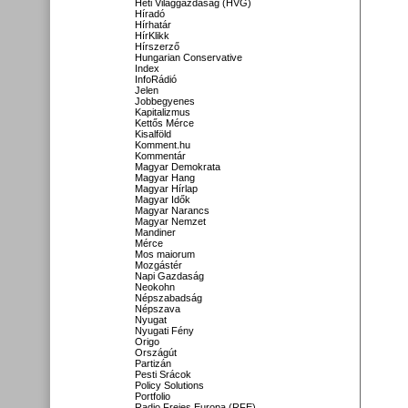
Heti Világgazdaság (HVG)
Híradó
Hírhatár
HírKlikk
Hírszerző
Hungarian Conservative
Index
InfoRádió
Jelen
Jobbegyenes
Kapitalizmus
Kettős Mérce
Kisalföld
Komment.hu
Kommentár
Magyar Demokrata
Magyar Hang
Magyar Hírlap
Magyar Idők
Magyar Narancs
Magyar Nemzet
Mandiner
Mérce
Mos maiorum
Mozgástér
Napi Gazdaság
Neokohn
Népszabadság
Népszava
Nyugat
Nyugati Fény
Origo
Országút
Partizán
Pesti Srácok
Policy Solutions
Portfolio
Radio Freies Europa (RFE)