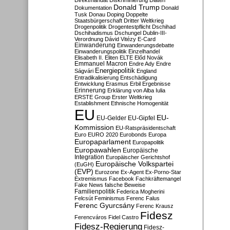
Direktmandat
Diskriminierung
Diäten
Donald Trump
Dokumentation
Donald
Tusk
Donau
Doping
Doppelte
Staatsbürgerschaft
Dritter Weltkrieg
Drogenpolitik
Drogentestpflicht
Dschihad
Dschihadismus
Dschungel
Dublin-III-
Verordnung
Dávid Vitézy
E-Card
Einwanderung
Einwanderungsdebatte
Einwanderungspolitik
Einzelhandel
Elisabeth II.
Eliten
ELTE
Előd Novák
Emmanuel Macron
Endre Ady
Endre
Energiepolitik
Ságvári
England
Entradikalisierung
Entschädigung
Entwicklung
Erasmus
Erbil
Ergebnisse
Erinnerung
Erklärung von Alba Iulia
ERSTE Group
Erster Weltkrieg
Establishment
Ethnische Homogenität
EU
EU-
EU-Gelder
EU-Gipfel
Kommission
EU-Ratspräsidentschaft
Euro
EURO 2020
Eurobonds
Europa
Europaparlament
Europapolitik
Europawahlen
Europäische
Integration
Europäischer Gerichtshof
Europäische Volkspartei
(EuGH)
(EVP)
Eurozone
Ex-Agent
Ex-Porno-Star
Extremismus
Facebook
Fachkräftemangel
Fake News
falsche Beweise
Familienpolitik
Federica Mogherini
Felcsút
Feminismus
Ferenc Falus
Ferenc Gyurcsány
Ferenc Krausz
Fidesz
Ferencváros
Fidel Castro
Fidesz-Regierung
Fidesz-