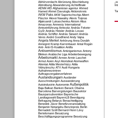
Abhörverdacht
Abrüstung
Abschiebung
„s
Abtreibung
Abwanderung
Achtelfinale
In
AENM
AfD
Afghanistan
agentur
Ahmed
Ta
Hamed
Ahmet Davutoglu
Aktionskreis
AKW Paks
AKW Saporischschja
Albert
Pásztor
Alexei Nawalny
Alexis Tsipras
Aljaksandr Lukaschenka
Alstom
Altus
Amazonas
Amnesty International
Amtseinführung
Amtssitz
András Fekete-
Győr
András Heisler
András Lovasi
András Schiffer
András Siewert
András
Veres
André Goodfriend
Andy Vajna
Angela Merkel
Anhörung
Anna Donáth
Annegret Kramp-Karrenbauer
Antal Rogán
Anti-
Anti-IS-Koalition
Antifa
Antisemitismus
Antiziganismus
Antony
Blinken
Arabische Liga
Arbeiterbewegung
Arbeitsmarkt
Armee
Armin Laschet
Armut
Asien
Asyl
Atomdeal
Atomwaffen
Attentat
Attila Mesterházy
Attila
Vidnyánszky
ATV
Audi Hungaria
Aufnahmezentren
Auftragsvergabeverfahren
Auslandsungarn
Ausländer
Ausschreitungen
Auswanderung
Außenpolitik
Autoindustrie
Autonomie
Baja
Balkan
Banken
Barack Obama
Barcelona
Barvergütungen
Bausektor
Bausparsubvention
Bayerische
Landtagswahl
BayernLB
Beerdigung
Befragung
Belarus
Benachteiligung
Benedek Jávor
Benefizveranstaltung
Benjamin Netanjahu
Benzinpreis
Berlin
Bernadett Széll
Bernard-Henri Lévy
Bertelsmann
Besatzung
Beschäftigungsprogramme
Besetzung