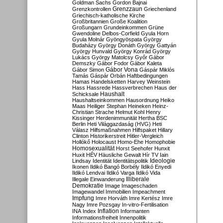
Goldman Sachs
Gordon Bajnai
Grenzzaun
Grenzkontrollen
Griechenland
Griechisch-katholische Kirche
Großbritannien
Große Koalition
Großungarn
Grundeinkommen
Grüne
Gwendoline Delbos-Corfield
Gyula Horn
Gyula Molnár
Gyöngyöspata
György
Budaházy
György Donáth
György Gattyán
György Hunvald
György Konrád
György
Lukács
György Matolcsy
Győr
Gábor
Demszky
Gábor Fodor
Gábor Kaleta
Gábor Vona
Gábor Simon
Gáspár Miklós
Tamás
Gáspár Orbán
Haftbedingungen
Hamas
Handelsketten
Harvey Weinstein
Hass
Hassrede
Hassverbrechen
Haus der
Haushalt
Schicksale
Haushaltseinkommen
Hausordnung
Heiko
Maas
Heiliger Stephan
Heineken
Heinz-
Christian Strache
Helmut Kohl
Henry
Kissinger
Herdenimmunität
Hertha BSC
Berlin
Heti Világgazdaság (HVG)
Heti
Válasz
Hilfsmaßnahmen
Hilfspaket
Hillary
Clinton
Historikerstreit
Hitler-Vergleich
Hollókő
Holocaust
Homo-Ehe
Homophobie
Homosexualität
Horst Seehofer
Hunxit
Huxit
HÉV
Häusliche Gewalt
Hír TV
Iain
Lindsay
Identität
Identitätspolitik
Ideologie
Ikonen
Ildikó Bangó Borbély
Ildikó Enyedi
Ildikó Lendvai
Ildikó Varga
Ildikó Vida
Illiberale
Illegale Einwanderung
Demokratie
Image
Imageschaden
Imagewandel
Immobilien
Impeachment
Impfung
Imre Horváth
Imre Kertész
Imre
Nagy
Imre Pozsgay
In-vitro-Fertilisation
Inflation
INA
Index
Informanten
Informationsfreiheit
Innenpolitik