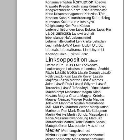
Korruption
Konsumverhalten
Kosovo
Krawalle
Kredite
Kreditrating
Kreml
Krieg
Kriegsverbrechen
Krim-Krise
Kriminalität
Krise
Krisenmanagement
Krisztina Tóth
Kulturkrieg
Kroatien
Kuba
Kulturförderung
Kurdistan
Kurie
kuruc.info
Kyrill
Käfighaltung
Kék Pont
Kötcse
Ladenschließungen
Lajos Bokros
Lajos Rig
Lajos Simicska
Landwirtschaft
lebenslange Haft
Lebensmittel
Lebensmittelqualität
Lehrkräfte
Lehrplan
LGBTQ
Leichtathletik-WM
Lenin
LIBE
Liberale
Liberalismus
Libri
Libyen
Li
Linksallianz
Keqiang
Linke
Linksopposition
Litauen
Literatur
Liz Truss
LMP
Lockdown
Lockerungen
Lokalismus
London
Lánchíd
Rádió
László Botka
László Donáth
László
Földi
László Kiss
László Kövér
László
Majtényi
László Marton
László Nemes
Jeles
László Rajk
László Sólyom
László
Löhne
Toroczkai
László Trócsányi
Macht
Machtkampf
Mafiastaat
Magda Kósa-
Kovács
Magna Charta
Magyar Krónika
Magyar Nemzet
Magyar Posta
Magyar
Telekom
Mahnmal
Maidan
Makkabiade
MAL
MALÉV
Manfred Weber
Manipulation
Marine Le Pen
Mark Rutte
Marktdogmen
Martin Reinke
Martin Schulz
Massaker in
Kenia
Masseneinwanderung
Mateusz
Morawiecki
Matteo Renzi
Matteo Salvini
Mautgebühren
Mazedonien
Mazsihisz
Medien
Meinungsfreiheit
Meinungsumfrage
Menschenhandel
Menschenrechte
Menschenschmuggel