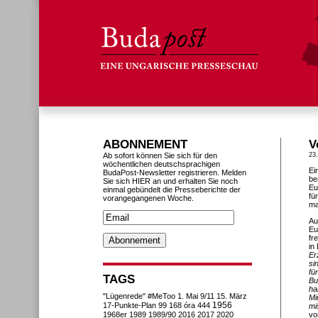
ABONNEMENT
V
Ab sofort können Sie sich für den
23
wöchentlichen deutschsprachigen
Ei
BudaPost-Newsletter registrieren. Melden
be
Sie sich HIER an und erhalten Sie noch
Eu
einmal gebündelt die Presseberichte der
fü
vorangegangenen Woche.
ma
Au
Eu
fr
in
Er
si
fü
TAGS
Bu
ha
"Lügenrede"
#MeToo
1. Mai
9/11
15. März
Mi
1956
17-Punkte-Plan
99
168 óra
444
mi
1968er
1989
1989/90
2016
2017
2020
vo