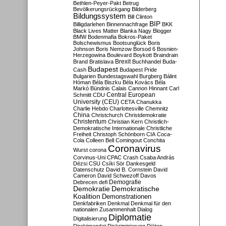
Bethlen-Peyer-Pakt
Betrug
Bevölkerungsrückgang
Bilderberg
Bildungssystem
Bill Clinton
BIP
Billigdarlehen
Binnennachfrage
BKK
Black Lives Matter
Blanka Nagy
Blogger
BMW
Bodenmafia
Bokros-Paket
Bolschewismus
Bootsunglück
Boris
Johnson
Boris Nemzow
Borsod 6
Bosnien-
Herzegowina
Boulevard
Boykott
Braindrain
Brexit
Brand
Bratislava
Buchhandel
Buda-
Budapest
Cash
Budapest Pride
Bulgarien
Bundestagswahl
Burgberg
Bálint
Hóman
Béla Biszku
Béla Kovács
Béla
Markó
Bündnis
Calais
Cannon Hinnant
Carl
Central European
Schmitt
CDU
University (CEU)
CETA
Chanukka
Charlie Hebdo
Charlottesville
Chemnitz
China
Christchurch
Christdemokratie
Christentum
Christian Kern
Christlich-
Demokratische Internationale
Christliche
Freiheit
Christoph Schönborn
CIA
Coca-
Cola
Colleen Bell
Comingout
Conchita
Coronavirus
Wurst
corona
Corvinus-Uni
CPAC
Crash
Csaba András
Dézsi
CSU
Csíki Sör
Dankesgeld
Datenschutz
David B. Cornstein
David
Cameron
David Schwezoff
Davos
Demografie
Debrecen
defi
Demokratie
Demokratische
Koalition
Demonstrationen
Denkfabriken
Denkmal
Denkmal für den
nationalen Zusammenhalt
Dialog
Diplomatie
Digitalisierung