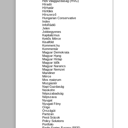
Heti Világgazdaság (HVG)
Híradó
Hírhatár
HírKlikk
Hírszerző
Hungarian Conservative
Index
InfoRádió
Jelen
Jobbegyenes
Kapitalizmus
Kettős Mérce
Kisalföld
Komment.hu
Kommentár
Magyar Demokrata
Magyar Hang
Magyar Hírlap
Magyar Idők
Magyar Narancs
Magyar Nemzet
Mandiner
Mérce
Mos maiorum
Mozgástér
Napi Gazdaság
Neokohn
Népszabadság
Népszava
Nyugat
Nyugati Fény
Origo
Országút
Partizán
Pesti Srácok
Policy Solutions
Portfolio
Radio Freies Europa (RFE)