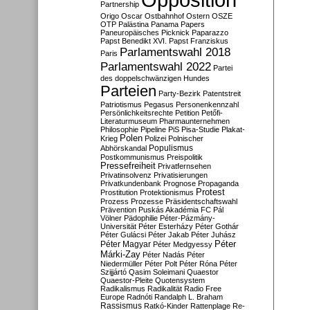
Partnership
Origo
Oscar
Ostbahnhof
Ostern
OSZE
OTP
Palästina
Panama Papers
Paneuropäisches Picknick
Paparazzo
Papst Benedikt XVI.
Papst Franziskus
Parlamentswahl 2018
Paris
Parlamentswahl 2022
Partei
des doppelschwänzigen Hundes
Parteien
Party-Bezirk
Patentstreit
Patriotismus
Pegasus
Personenkennzahl
Persönlichkeitsrechte
Petition
Petőfi-
Literaturmuseum
Pharmaunternehmen
Philosophie
Pipeline
PiS
Pisa-Studie
Plakat-
Polen
Krieg
Polizei
Polnischer
Populismus
Abhörskandal
Postkommunismus
Preispolitik
Pressefreiheit
Privatfernsehen
Privatinsolvenz
Privatisierungen
Privatkundenbank
Prognose
Propaganda
Protest
Prostitution
Protektionismus
Prozess
Prozesse
Präsidentschaftswahl
Prävention
Puskás Akadémia FC
Pál
Völner
Pädophilie
Péter-Pázmány-
Universität
Péter Esterházy
Péter Gothár
Péter Gulácsi
Péter Jakab
Péter Juhász
Péter
Péter Magyar
Péter Medgyessy
Márki-Zay
Péter Nadás
Péter
Niedermüller
Péter Polt
Péter Róna
Péter
Szijjártó
Qasim Soleimani
Quaestor
Quaestor-Pleite
Quotensystem
Radikalismus
Radikalität
Radio Free
Europe
Radnóti
Randalph L. Braham
Rassismus
Ratkó-Kinder
Rattenplage
Re-