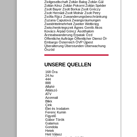
Zivilgesellschaft
Zoltán Balog
Zoltán Gál
Zoltán Kész
Zoltán Pokorni
Zoltán Spéder
Zsolt Bayer
Zsolt Borkai
Zsolt Gréczy
Zsolt Hernádi
Zsolt Molnár
Zsolt Petry
Zsófia Rácz
Zuwanderungsbeschränkung
Zuzana Čaputová
Zwangsräumungen
Zweidrittelmehrheit
Zweiter Weltkrieg
Zwischenkriegszeit
Ágnes Geréb
Ákos
Kovács
Árpád Göncz
Ásotthalom
Ärzteabwanderung
Érpatak
Ózd
Öffentliche Aufträge
Öffentlicher Dienst
Öl-
Embargo
Österreich
ÖVP
Újpest
Überalterung
Überstunden
Überwachung
Őszöd
UNSERE QUELLEN
168 Óra
24.hu
444
888
Alfahír
Átlátszó
ATV
Azonnali
Blikk
Cink
Élet és Irodalom
Ferenc Kumin
Figyelő
Gábor Török
Galamus
Gondola
Hetek
Heti Válasz