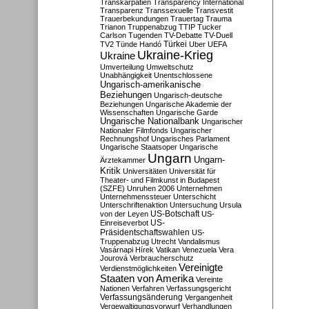
Transkarpatien
Transparency International
Transparenz
Transsexuelle
Transvestit
Trauerbekundungen
Trauertag
Trauma
Trianon
Truppenabzug
TTIP
Tucker
Carlson
Tugenden
TV-Debatte
TV-Duell
Türkei
TV2
Tünde Handó
Uber
UEFA
Ukraine-Krieg
Ukraine
Umverteilung
Umweltschutz
Unabhängigkeit
Unentschlossene
Ungarisch-amerikanische
Beziehungen
Ungarisch-deutsche
Beziehungen
Ungarische Akademie der
Wissenschaften
Ungarische Garde
Ungarische Nationalbank
Ungarischer
Nationaler Filmfonds
Ungarischer
Rechnungshof
Ungarisches Parlament
Ungarische Staatsoper
Ungarische
Ungarn
Ungarn-
Ärztekammer
Kritik
Universitäten
Universität für
Theater- und Filmkunst in Budapest
(SZFE)
Unruhen 2006
Unternehmen
Unternehmenssteuer
Unterschicht
Unterschriftenaktion
Untersuchung
Ursula
US-Botschaft
von der Leyen
US-
US-
Einreiseverbot
Präsidentschaftswahlen
US-
Truppenabzug
Utrecht
Vandalismus
Vasárnapi Hírek
Vatikan
Venezuela
Vera
Jourová
Verbraucherschutz
Vereinigte
Verdienstmöglichkeiten
Staaten von Amerika
Vereinte
Nationen
Verfahren
Verfassungsgericht
Verfassungsänderung
Vergangenheit
Vergewaltigungsvorwurf
Verhandlungen