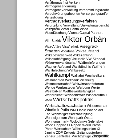
Verjährungsfrist
Verkehr
Vermögenserklärung
Vermögensverwaltung
Versammlungsrecht
Verschwörungstheorien
Versorgungstarife
Verteidigung
Vertragsverletzungsverfahren
Verurteilung
Verwaltung
Verwaltungsgericht
Veszprém
Victor Ponta
Video
Videofälschung
Vienna Capital Partners
Viktor Orbán
VIII. Bezirk
Visegrád-
Visa-Affäre
Visafreiheit
Staaten
Vodafone
Volksaufstand
Volksbefindlichkeit
Volkszählung
Vollbeschäftigung
Vorurteile
VW-Skandal
Völkerverwandtschaft
Waffenlieferungen
Wahlen
Wagner-Aufstand
Wahlbündnis
Wahlfälschung
Wahlgesetz
Wahlkampf
Wallfahrt
Wechselkurs
Weihnachten
Weltbank
Weltkrieg
Weltmeisterschaft
Weltwirtschaftsforum
Wende
Werbesteuer
Werbung
Werte
Westbalkan
Wettbewerbsfähigkeit
Wetterdienst
Whistleblower
Wiederaufbau
Wirtschaftspolitik
Wien
Wirtschaftswachstum
Wissenschaft
Wladimir Putin
WM-Finale
Woche der
Ehe
Wohltätigkeitsveranstaltung
Wohneigentum
Wohnpark Ócsa
Wohnungsmarkt
Wolodymyr Selenskyj
World Happiness Report
World Press
Photo
Wortschatz
Währungsunion
Xi
Jinping
ZDF
Zeitgeist
Zeitungssterben
Zensur
Zentrales Machtgefüge
Zinspolitik