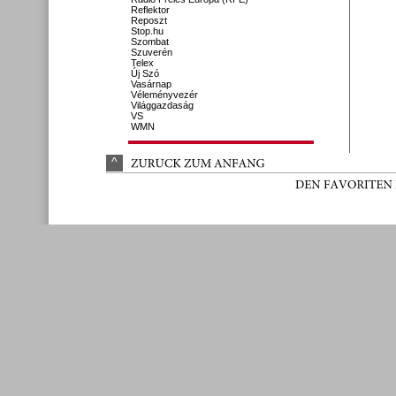
Reflektor
Reposzt
Stop.hu
Szombat
Szuverén
Telex
Új Szó
Vasárnap
Véleményvezér
Világgazdaság
VS
WMN
^
ZURÜ
CK 
ZUM 
ANFANG
DEN 
FAVORITEN 