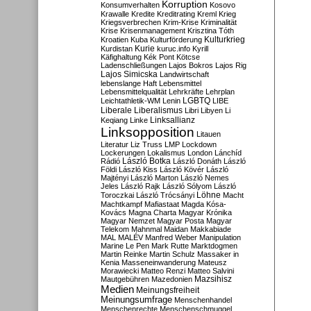
Korruption
Konsumverhalten
Kosovo
Krawalle
Kredite
Kreditrating
Kreml
Krieg
Kriegsverbrechen
Krim-Krise
Kriminalität
Krise
Krisenmanagement
Krisztina Tóth
Kulturkrieg
Kroatien
Kuba
Kulturförderung
Kurdistan
Kurie
kuruc.info
Kyrill
Käfighaltung
Kék Pont
Kötcse
Ladenschließungen
Lajos Bokros
Lajos Rig
Lajos Simicska
Landwirtschaft
lebenslange Haft
Lebensmittel
Lebensmittelqualität
Lehrkräfte
Lehrplan
LGBTQ
Leichtathletik-WM
Lenin
LIBE
Liberale
Liberalismus
Libri
Libyen
Li
Linksallianz
Keqiang
Linke
Linksopposition
Litauen
Literatur
Liz Truss
LMP
Lockdown
Lockerungen
Lokalismus
London
Lánchíd
Rádió
László Botka
László Donáth
László
Földi
László Kiss
László Kövér
László
Majtényi
László Marton
László Nemes
Jeles
László Rajk
László Sólyom
László
Löhne
Toroczkai
László Trócsányi
Macht
Machtkampf
Mafiastaat
Magda Kósa-
Kovács
Magna Charta
Magyar Krónika
Magyar Nemzet
Magyar Posta
Magyar
Telekom
Mahnmal
Maidan
Makkabiade
MAL
MALÉV
Manfred Weber
Manipulation
Marine Le Pen
Mark Rutte
Marktdogmen
Martin Reinke
Martin Schulz
Massaker in
Kenia
Masseneinwanderung
Mateusz
Morawiecki
Matteo Renzi
Matteo Salvini
Mautgebühren
Mazedonien
Mazsihisz
Medien
Meinungsfreiheit
Meinungsumfrage
Menschenhandel
Menschenrechte
Menschenschmuggel