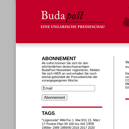
ABONNEMENT
Ve
Ab sofort können Sie sich für den
wöchentlichen deutschsprachigen
We
BudaPost-Newsletter registrieren. Melden
Sie sich HIER an und erhalten Sie noch
Na
einmal gebündelt die Presseberichte der
ve
vorangegangenen Woche.
CO
Mi
Bi
TAGS
"Lügenrede"
#MeToo
1. Mai
9/11
15. März
1956
17-Punkte-Plan
99
168 óra
444
1968er
1989
1989/90
2016
2017
2020