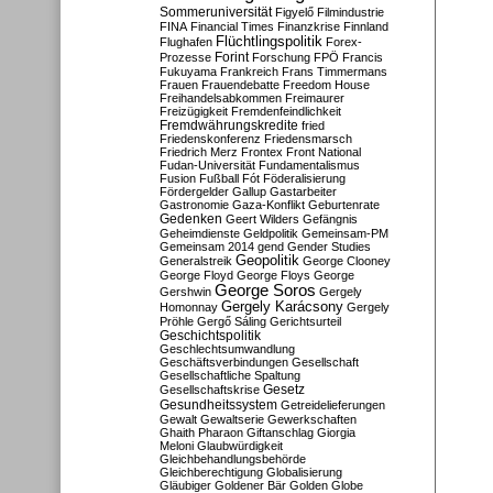
Sommeruniversität
Figyelő
Filmindustrie
FINA
Financial Times
Finanzkrise
Finnland
Flüchtlingspolitik
Flughafen
Forex-
Forint
Prozesse
Forschung
FPÖ
Francis
Fukuyama
Frankreich
Frans Timmermans
Frauen
Frauendebatte
Freedom House
Freihandelsabkommen
Freimaurer
Freizügigkeit
Fremdenfeindlichkeit
Fremdwährungskredite
fried
Friedenskonferenz
Friedensmarsch
Friedrich Merz
Frontex
Front National
Fudan-Universität
Fundamentalismus
Fusion
Fußball
Fót
Föderalisierung
Fördergelder
Gallup
Gastarbeiter
Gastronomie
Gaza-Konflikt
Geburtenrate
Gedenken
Geert Wilders
Gefängnis
Geheimdienste
Geldpolitik
Gemeinsam-PM
Gemeinsam 2014
gend
Gender Studies
Geopolitik
Generalstreik
George Clooney
George Floyd
George Floys
George
George Soros
Gershwin
Gergely
Gergely Karácsony
Homonnay
Gergely
Pröhle
Gergő Sáling
Gerichtsurteil
Geschichtspolitik
Geschlechtsumwandlung
Geschäftsverbindungen
Gesellschaft
Gesellschaftliche Spaltung
Gesetz
Gesellschaftskrise
Gesundheitssystem
Getreidelieferungen
Gewalt
Gewaltserie
Gewerkschaften
Ghaith Pharaon
Giftanschlag
Giorgia
Meloni
Glaubwürdigkeit
Gleichbehandlungsbehörde
Gleichberechtigung
Globalisierung
Gläubiger
Goldener Bär
Golden Globe