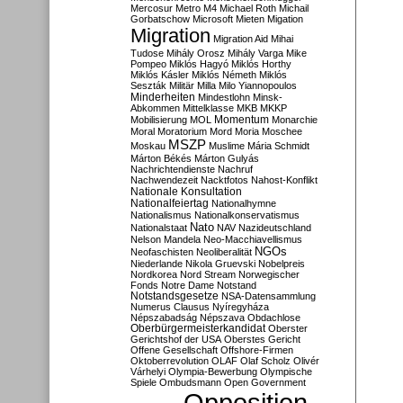
Mercosur
Metro M4
Michael Roth
Michail
Gorbatschow
Microsoft
Mieten
Migation
Migration
Migration Aid
Mihai
Tudose
Mihály Orosz
Mihály Varga
Mike
Pompeo
Miklós Hagyó
Miklós Horthy
Miklós Kásler
Miklós Németh
Miklós
Seszták
Militär
Milla
Milo Yiannopoulos
Minderheiten
Mindestlohn
Minsk-
Abkommen
Mittelklasse
MKB
MKKP
Momentum
Mobilisierung
MOL
Monarchie
Moral
Moratorium
Mord
Moria
Moschee
MSZP
Moskau
Muslime
Mária Schmidt
Márton Békés
Márton Gulyás
Nachrichtendienste
Nachruf
Nachwendezeit
Nacktfotos
Nahost-Konflikt
Nationale Konsultation
Nationalfeiertag
Nationalhymne
Nationalismus
Nationalkonservatismus
Nato
Nationalstaat
NAV
Nazideutschland
Nelson Mandela
Neo-Macchiavellismus
NGOs
Neofaschisten
Neoliberalität
Niederlande
Nikola Gruevski
Nobelpreis
Nordkorea
Nord Stream
Norwegischer
Fonds
Notre Dame
Notstand
Notstandsgesetze
NSA-Datensammlung
Numerus Clausus
Nyíregyháza
Népszabadság
Népszava
Obdachlose
Oberbürgermeisterkandidat
Oberster
Gerichtshof der USA
Oberstes Gericht
Offene Gesellschaft
Offshore-Firmen
Oktoberrevolution
OLAF
Olaf Scholz
Olivér
Várhelyi
Olympia-Bewerbung
Olympische
Spiele
Ombudsmann
Open Government
Opposition