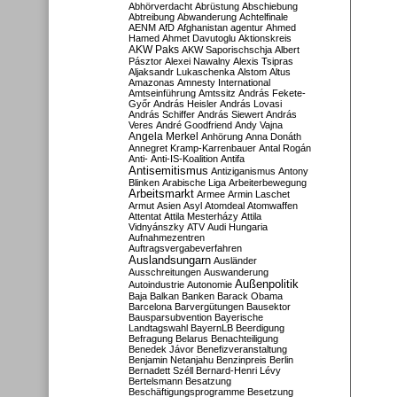
Abhörverdacht
Abrüstung
Abschiebung
Abtreibung
Abwanderung
Achtelfinale
AENM
AfD
Afghanistan
agentur
Ahmed
Hamed
Ahmet Davutoglu
Aktionskreis
AKW Paks
AKW Saporischschja
Albert
Pásztor
Alexei Nawalny
Alexis Tsipras
Aljaksandr Lukaschenka
Alstom
Altus
Amazonas
Amnesty International
Amtseinführung
Amtssitz
András Fekete-
Győr
András Heisler
András Lovasi
András Schiffer
András Siewert
András
Veres
André Goodfriend
Andy Vajna
Angela Merkel
Anhörung
Anna Donáth
Annegret Kramp-Karrenbauer
Antal Rogán
Anti-
Anti-IS-Koalition
Antifa
Antisemitismus
Antiziganismus
Antony
Blinken
Arabische Liga
Arbeiterbewegung
Arbeitsmarkt
Armee
Armin Laschet
Armut
Asien
Asyl
Atomdeal
Atomwaffen
Attentat
Attila Mesterházy
Attila
Vidnyánszky
ATV
Audi Hungaria
Aufnahmezentren
Auftragsvergabeverfahren
Auslandsungarn
Ausländer
Ausschreitungen
Auswanderung
Außenpolitik
Autoindustrie
Autonomie
Baja
Balkan
Banken
Barack Obama
Barcelona
Barvergütungen
Bausektor
Bausparsubvention
Bayerische
Landtagswahl
BayernLB
Beerdigung
Befragung
Belarus
Benachteiligung
Benedek Jávor
Benefizveranstaltung
Benjamin Netanjahu
Benzinpreis
Berlin
Bernadett Széll
Bernard-Henri Lévy
Bertelsmann
Besatzung
Beschäftigungsprogramme
Besetzung