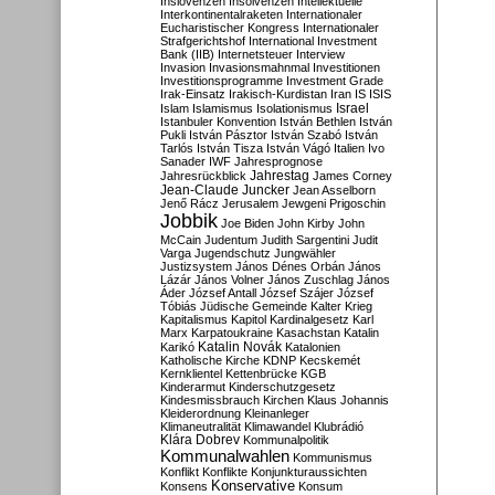
Inslovenzen
Insolvenzen
Intellektuelle
Interkontinentalraketen
Internationaler
Eucharistischer Kongress
Internationaler
Strafgerichtshof
International Investment
Bank (IIB)
Internetsteuer
Interview
Invasion
Invasionsmahnmal
Investitionen
Investitionsprogramme
Investment Grade
Irak-Einsatz
Irakisch-Kurdistan
Iran
IS
ISIS
Israel
Islam
Islamismus
Isolationismus
Istanbuler Konvention
István Bethlen
István
Pukli
István Pásztor
István Szabó
István
Tarlós
István Tisza
István Vágó
Italien
Ivo
Sanader
IWF
Jahresprognose
Jahrestag
Jahresrückblick
James Corney
Jean-Claude Juncker
Jean Asselborn
Jenő Rácz
Jerusalem
Jewgeni Prigoschin
Jobbik
Joe Biden
John Kirby
John
McCain
Judentum
Judith Sargentini
Judit
Varga
Jugendschutz
Jungwähler
Justizsystem
János Dénes Orbán
János
Lázár
János Volner
János Zuschlag
János
Áder
József Antall
József Szájer
József
Tóbiás
Jüdische Gemeinde
Kalter Krieg
Kapitalismus
Kapitol
Kardinalgesetz
Karl
Marx
Karpatoukraine
Kasachstan
Katalin
Katalin Novák
Karikó
Katalonien
Katholische Kirche
KDNP
Kecskemét
Kernklientel
Kettenbrücke
KGB
Kinderarmut
Kinderschutzgesetz
Kindesmissbrauch
Kirchen
Klaus Johannis
Kleiderordnung
Kleinanleger
Klimaneutralität
Klimawandel
Klubrádió
Klára Dobrev
Kommunalpolitik
Kommunalwahlen
Kommunismus
Konflikt
Konflikte
Konjunkturaussichten
Konservative
Konsens
Konsum