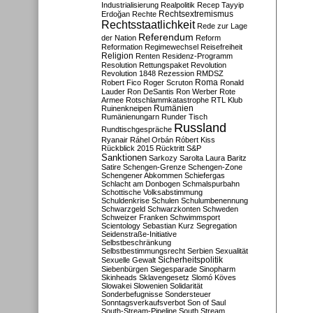
Industrialisierung
Realpolitik
Recep Tayyip
Rechtsextremismus
Erdoğan
Rechte
Rechtsstaatlichkeit
Rede zur Lage
Referendum
der Nation
Reform
Reformation
Regimewechsel
Reisefreiheit
Religion
Renten
Residenz-Programm
Resolution
Rettungspaket
Revolution
Revolution 1848
Rezession
RMDSZ
Roma
Robert Fico
Roger Scruton
Ronald
Lauder
Ron DeSantis
Ron Werber
Rote
Armee
Rotschlammkatastrophe
RTL Klub
Ruinenkneipen
Rumänien
Rumänienungarn
Runder Tisch
Russland
Rundtischgespräche
Ryanair
Ráhel Orbán
Róbert Kiss
Rückblick 2015
Rücktritt
S&P
Sanktionen
Sarkozy
Sarolta Laura Baritz
Satire
Schengen-Grenze
Schengen-Zone
Schengener Abkommen
Schiefergas
Schlacht am Donbogen
Schmalspurbahn
Schottische Volksabstimmung
Schuldenkrise
Schulen
Schulumbenennung
Schwarzgeld
Schwarzkonten
Schweden
Schweizer Franken
Schwimmsport
Scientology
Sebastian Kurz
Segregation
Seidenstraße-Initiative
Selbstbeschränkung
Selbstbestimmungsrecht
Serbien
Sexualität
Sicherheitspolitik
Sexuelle Gewalt
Siebenbürgen
Siegesparade
Sinopharm
Skinheads
Sklavengesetz
Slomó Köves
Slowakei
Slowenien
Solidarität
Sonderbefugnisse
Sondersteuer
Sonntagsverkaufsverbot
Son of Saul
South-Stream-Pipeline
South Stream