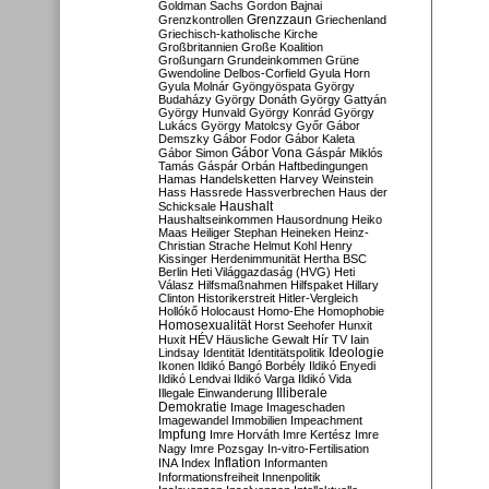
Goldman Sachs
Gordon Bajnai
Grenzzaun
Grenzkontrollen
Griechenland
Griechisch-katholische Kirche
Großbritannien
Große Koalition
Großungarn
Grundeinkommen
Grüne
Gwendoline Delbos-Corfield
Gyula Horn
Gyula Molnár
Gyöngyöspata
György
Budaházy
György Donáth
György Gattyán
György Hunvald
György Konrád
György
Lukács
György Matolcsy
Győr
Gábor
Demszky
Gábor Fodor
Gábor Kaleta
Gábor Vona
Gábor Simon
Gáspár Miklós
Tamás
Gáspár Orbán
Haftbedingungen
Hamas
Handelsketten
Harvey Weinstein
Hass
Hassrede
Hassverbrechen
Haus der
Haushalt
Schicksale
Haushaltseinkommen
Hausordnung
Heiko
Maas
Heiliger Stephan
Heineken
Heinz-
Christian Strache
Helmut Kohl
Henry
Kissinger
Herdenimmunität
Hertha BSC
Berlin
Heti Világgazdaság (HVG)
Heti
Válasz
Hilfsmaßnahmen
Hilfspaket
Hillary
Clinton
Historikerstreit
Hitler-Vergleich
Hollókő
Holocaust
Homo-Ehe
Homophobie
Homosexualität
Horst Seehofer
Hunxit
Huxit
HÉV
Häusliche Gewalt
Hír TV
Iain
Lindsay
Identität
Identitätspolitik
Ideologie
Ikonen
Ildikó Bangó Borbély
Ildikó Enyedi
Ildikó Lendvai
Ildikó Varga
Ildikó Vida
Illiberale
Illegale Einwanderung
Demokratie
Image
Imageschaden
Imagewandel
Immobilien
Impeachment
Impfung
Imre Horváth
Imre Kertész
Imre
Nagy
Imre Pozsgay
In-vitro-Fertilisation
Inflation
INA
Index
Informanten
Informationsfreiheit
Innenpolitik