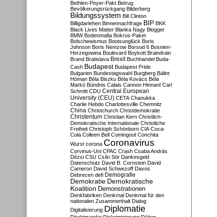
Bethlen-Peyer-Pakt
Betrug
Bevölkerungsrückgang
Bilderberg
Bildungssystem
Bill Clinton
BIP
Billigdarlehen
Binnennachfrage
BKK
Black Lives Matter
Blanka Nagy
Blogger
BMW
Bodenmafia
Bokros-Paket
Bolschewismus
Bootsunglück
Boris
Johnson
Boris Nemzow
Borsod 6
Bosnien-
Herzegowina
Boulevard
Boykott
Braindrain
Brexit
Brand
Bratislava
Buchhandel
Buda-
Budapest
Cash
Budapest Pride
Bulgarien
Bundestagswahl
Burgberg
Bálint
Hóman
Béla Biszku
Béla Kovács
Béla
Markó
Bündnis
Calais
Cannon Hinnant
Carl
Central European
Schmitt
CDU
University (CEU)
CETA
Chanukka
Charlie Hebdo
Charlottesville
Chemnitz
China
Christchurch
Christdemokratie
Christentum
Christian Kern
Christlich-
Demokratische Internationale
Christliche
Freiheit
Christoph Schönborn
CIA
Coca-
Cola
Colleen Bell
Comingout
Conchita
Coronavirus
Wurst
corona
Corvinus-Uni
CPAC
Crash
Csaba András
Dézsi
CSU
Csíki Sör
Dankesgeld
Datenschutz
David B. Cornstein
David
Cameron
David Schwezoff
Davos
Demografie
Debrecen
defi
Demokratie
Demokratische
Koalition
Demonstrationen
Denkfabriken
Denkmal
Denkmal für den
nationalen Zusammenhalt
Dialog
Diplomatie
Digitalisierung