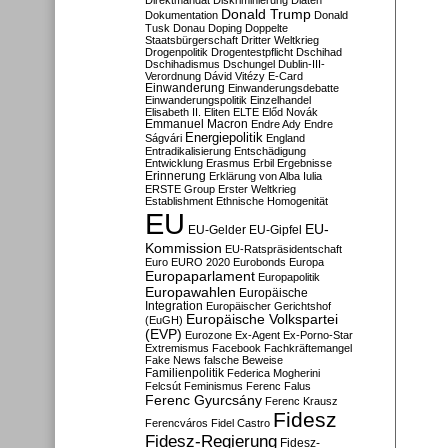
Direktmandat
Diskriminierung
Diäten
Donald Trump
Dokumentation
Donald
Tusk
Donau
Doping
Doppelte
Staatsbürgerschaft
Dritter Weltkrieg
Drogenpolitik
Drogentestpflicht
Dschihad
Dschihadismus
Dschungel
Dublin-III-
Verordnung
Dávid Vitézy
E-Card
Einwanderung
Einwanderungsdebatte
Einwanderungspolitik
Einzelhandel
Elisabeth II.
Eliten
ELTE
Előd Novák
Emmanuel Macron
Endre Ady
Endre
Energiepolitik
Ságvári
England
Entradikalisierung
Entschädigung
Entwicklung
Erasmus
Erbil
Ergebnisse
Erinnerung
Erklärung von Alba Iulia
ERSTE Group
Erster Weltkrieg
Establishment
Ethnische Homogenität
EU
EU-
EU-Gelder
EU-Gipfel
Kommission
EU-Ratspräsidentschaft
Euro
EURO 2020
Eurobonds
Europa
Europaparlament
Europapolitik
Europawahlen
Europäische
Integration
Europäischer Gerichtshof
Europäische Volkspartei
(EuGH)
(EVP)
Eurozone
Ex-Agent
Ex-Porno-Star
Extremismus
Facebook
Fachkräftemangel
Fake News
falsche Beweise
Familienpolitik
Federica Mogherini
Felcsút
Feminismus
Ferenc Falus
Ferenc Gyurcsány
Ferenc Krausz
Fidesz
Ferencváros
Fidel Castro
Fidesz-Regierung
Fidesz-