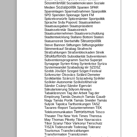
Souveränität
Sozialdemokraten
Soziale
Sozialpolitik
Medien
Spanien
SPAR
Spareinlagen
Sparmaßnahmen
Sparpolitik
SPD
Spenden
Spionage
Spirit FM
Spitzelvorwürfe
Spitzenämter
Sportpolitik
Sprache
Srđa Popović
Staatsanleihen
Staatsausgaben
Staatspräsident
Staatssekretär
Staatsstreich
Staatsunternehmen
Staatsverschuldung
Stadtentwicklung
Stafano Bottoni
Station
Steuerpolitik
Statuenstreit
Sterbehilfe
Steve Bannon
Stiftungen
Stiftungsgelder
Stimmenkauf
Strabag
Strafrecht
Strafzahlungen
Straßenblockaden
Streik
Strukturfonds
Subsidiarität
Subventionen
Subventionsprogramm
Suchoi Superjet
Synagoge
Syrien-Krieg
Syrienkrise
Syriza
Systemwandel
Szabadság tér
SZDSZ
Szebb Jövőért
Szeged
Sziget-Festival
Szilveszter Ókovács
Szilárd Demeter
Szolidaritás
Szárszó
Századvég
Székler
Székler-Autonomie
Székésféhervár
Sándor Csányi
Sándor Egervári
Säkularisierung
Sólyom Airways
Tabaklizenzen
Tag der Arbeit
Tag der
Empörung
Tamás Deutsch
Tamás Gaudi-
Nagy
Tamás Portik
Tamás Sneider
Tamás
Sulyok
Tapolca
Tarifsenkungen
TASZ
Tavares-Report
Taxiunternehmen
TEK
Terrorismus
Telekommunikation
Tesco
Theater
The New York Times
Theresa
May
Thomas Piketty
Tibor Navracsics
Tibor Szanyi
Tibor Várkonyi
Tierschutz
TISZA
Todesstrafe
Todestag
Toleranz
Tourismus
Transferzahlungen
Transformation
Transitzonen