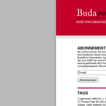
ABONNEMENT
Ab sofort können Sie sic
wöchentlichen deutschs
BudaPost-Newsletter reg
Sie sich HIER an und erh
einmal gebündelt die Pre
vorangegangenen Woch
TAGS
"Lügenrede"
#MeToo
1. 
17-Punkte-Plan
99
168 ó
1968er
1989
1989/90
20