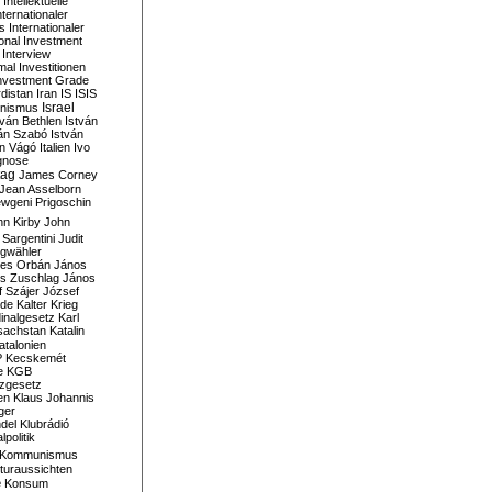
Intellektuelle
nternationaler
s
Internationaler
ional Investment
Interview
mal
Investitionen
nvestment Grade
rdistan
Iran
IS
ISIS
Israel
ionismus
tván Bethlen
István
ván Szabó
István
án Vágó
Italien
Ivo
gnose
tag
James Corney
Jean Asselborn
wgeni Prigoschin
hn Kirby
John
 Sargentini
Judit
gwähler
es Orbán
János
s Zuschlag
János
 Szájer
József
nde
Kalter Krieg
inalgesetz
Karl
sachstan
Katalin
atalonien
P
Kecskemét
e
KGB
tzgesetz
en
Klaus Johannis
ger
del
Klubrádió
politik
Kommunismus
turaussichten
e
Konsum