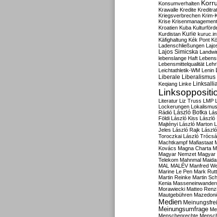
Korru
Konsumverhalten
Krawalle
Kredite
Kreditra
Kriegsverbrechen
Krim-K
Krise
Krisenmanagemen
Kroatien
Kuba
Kulturförd
Kurdistan
Kurie
kuruc.in
Käfighaltung
Kék Pont
Kö
Ladenschließungen
Lajo
Lajos Simicska
Landwir
lebenslange Haft
Lebensm
Lebensmittelqualität
Lehr
Leichtathletik-WM
Lenin
Liberale
Liberalismus
Linksalli
Keqiang
Linke
Linksoppositi
Literatur
Liz Truss
LMP
Lockerungen
Lokalismu
Rádió
László Botka
Lás
Földi
László Kiss
László
Majtényi
László Marton
L
Jeles
László Rajk
Lászl
Toroczkai
László Trócsá
Machtkampf
Mafiastaat
Kovács
Magna Charta
M
Magyar Nemzet
Magyar 
Telekom
Mahnmal
Maida
MAL
MALÉV
Manfred W
Marine Le Pen
Mark Rut
Martin Reinke
Martin Sch
Kenia
Masseneinwander
Morawiecki
Matteo Renz
Mautgebühren
Mazedoni
Medien
Meinungsfrei
Meinungsumfrage
Me
Menschenrechte
Mensc