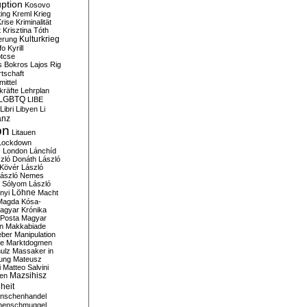
ption
Kosovo
ting
Kreml
Krieg
rise
Kriminalität
t
Krisztina Tóth
Kulturkrieg
erung
fo
Kyrill
tcse
s Bokros
Lajos Rig
tschaft
ittel
kräfte
Lehrplan
LGBTQ
LIBE
Libri
Libyen
Li
anz
on
Litauen
Lockdown
s
London
Lánchíd
zló Donáth
László
 Kövér
László
ászló Nemes
ó Sólyom
László
Löhne
nyi
Macht
Magda Kósa-
agyar Krónika
Posta
Magyar
n
Makkabiade
eber
Manipulation
te
Marktdogmen
ulz
Massaker in
ung
Mateusz
i
Matteo Salvini
en
Mazsihisz
heit
nschenhandel
henschmuggel