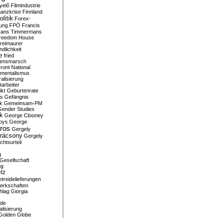
yelő
Filmindustrie
nanzkrise
Finnland
olitik
Forex-
ung
FPÖ
Francis
rans Timmermans
reedom House
reimaurer
dlichkeit
e
fried
densmarsch
ront National
mentalismus
alisierung
arbeiter
ikt
Geburtenrate
rs
Gefängnis
ik
Gemeinsam-PM
Gender Studies
ik
George Clooney
oys
George
ros
Gergely
arácsony
Gergely
chtsurteil
g
Gesellschaft
ng
tz
treidelieferungen
erkschaften
hlag
Giorgia
rde
alisierung
Golden Globe