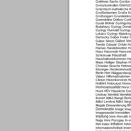
Goldman Sachs
Gordon 
Grenzz
Grenzkontrollen
Griechisch-katholische K
Großbritannien
Große Koa
Großungarn
Grundeink
Gwendoline Delbos-Corfi
Gyula Molnár
Gyöngyös
Budaházy
György Doná
György Hunvald
György
Lukács
György Matolcs
Demszky
Gábor Fodor
Gábor Vo
Gábor Simon
Tamás
Gáspár Orbán
Ha
Hamas
Handelsketten
H
Hass
Hassrede
Hassver
Haushalt
Schicksale
Haushaltseinkommen
Ha
Maas
Heiliger Stephan
H
Christian Strache
Helmut
Kissinger
Herdenimmunit
Berlin
Heti Világgazdasá
Válasz
Hilfsmaßnahmen
Clinton
Historikerstreit
Hi
Hollókő
Holocaust
Homo
Homosexualität
Horst 
Huxit
HÉV
Häusliche Ge
Lindsay
Identität
Identität
Ikonen
Ildikó Bangó Borb
Ildikó Lendvai
Ildikó Varg
Il
Illegale Einwanderung
Demokratie
Image
Ima
Imagewandel
Immobilien
Impfung
Imre Horváth
I
Nagy
Imre Pozsgay
In-v
Inflation
INA
Index
Info
Informationsfreiheit
Innen