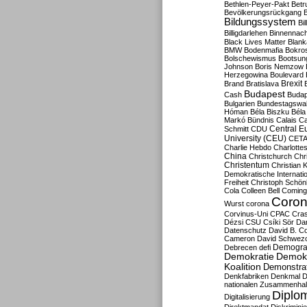
Bethlen-Peyer-Pakt
Betr
Bevölkerungsrückgang
B
Bildungssystem
Bil
Billigdarlehen
Binnennach
Black Lives Matter
Blan
BMW
Bodenmafia
Bokro
Bolschewismus
Bootsun
Johnson
Boris Nemzow
Herzegowina
Boulevard
Brexit
Brand
Bratislava
Budapest
Cash
Budap
Bulgarien
Bundestagswa
Hóman
Béla Biszku
Béla
Markó
Bündnis
Calais
Ca
Central E
Schmitt
CDU
University (CEU)
CET
Charlie Hebdo
Charlottes
China
Christchurch
Chr
Christentum
Christian 
Demokratische Internati
Freiheit
Christoph Schön
Cola
Colleen Bell
Coming
Coron
Wurst
corona
Corvinus-Uni
CPAC
Cra
Dézsi
CSU
Csíki Sör
Da
Datenschutz
David B. Co
Cameron
David Schwezo
Demogra
Debrecen
defi
Demokratie
Demokr
Koalition
Demonstra
Denkfabriken
Denkmal
D
nationalen Zusammenhal
Diplom
Digitalisierung