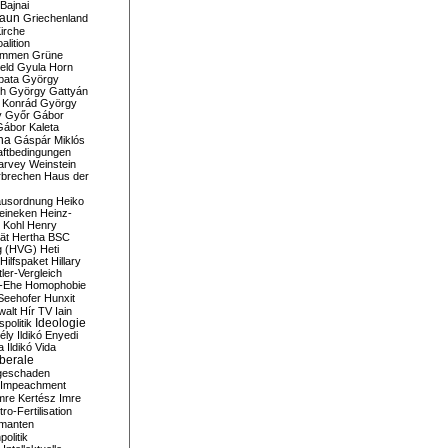
Bajnai
aun
Griechenland
irche
lition
ommen
Grüne
eld
Gyula Horn
pata
György
th
György Gattyán
 Konrád
György
y
Győr
Gábor
Gábor Kaleta
na
Gáspár Miklós
ftbedingungen
arvey Weinstein
brechen
Haus der
usordnung
Heiko
eineken
Heinz-
 Kohl
Henry
ät
Hertha BSC
g (HVG)
Heti
Hilfspaket
Hillary
tler-Vergleich
-Ehe
Homophobie
Seehofer
Hunxit
walt
Hír TV
Iain
spolitik
Ideologie
ély
Ildikó Enyedi
a
Ildikó Vida
liberale
geschaden
Impeachment
mre Kertész
Imre
itro-Fertilisation
rmanten
politik