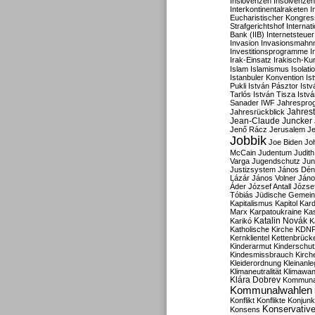
Inslovenzen
Insolvenzen
Interkontinentalraketen
I
Eucharistischer Kongres
Strafgerichtshof
Internat
Bank (IIB)
Internetsteuer
Invasion
Invasionsmahn
Investitionsprogramme
I
Irak-Einsatz
Irakisch-Ku
Islam
Islamismus
Isolat
Istanbuler Konvention
Is
Pukli
István Pásztor
Ist
Tarlós
István Tisza
Istv
Sanader
IWF
Jahrespro
Jahres
Jahresrückblick
Jean-Claude Juncker
Jenő Rácz
Jerusalem
Je
Jobbik
Joe Biden
Jo
McCain
Judentum
Judith
Varga
Jugendschutz
Jun
Justizsystem
János Dén
Lázár
János Volner
Jáno
Áder
József Antall
József
Tóbiás
Jüdische Gemei
Kapitalismus
Kapitol
Kard
Marx
Karpatoukraine
Ka
Katalin Novák
Karikó
K
Katholische Kirche
KDN
Kernklientel
Kettenbrück
Kinderarmut
Kinderschu
Kindesmissbrauch
Kirch
Kleiderordnung
Kleinanle
Klimaneutralität
Klimawan
Klára Dobrev
Kommunal
Kommunalwahlen
Konflikt
Konflikte
Konjunk
Konservativ
Konsens