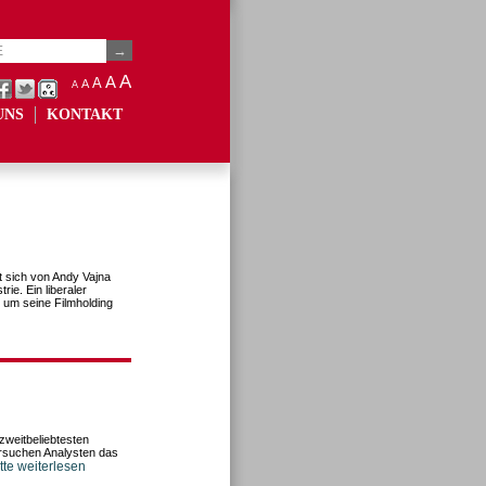
A
A
A
A
A
UNS
KONTAKT
 sich von Andy Vajna
rie. Ein liberaler
 um seine Filmholding
weitbeliebtesten
rsuchen Analysten das
tte weiterlesen