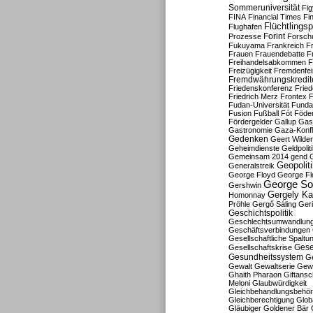
Sommeruniversität
Fig
FINA
Financial Times
Fi
Flüchtlingsp
Flughafen
Forint
Prozesse
Forsch
Fukuyama
Frankreich
F
Frauen
Frauendebatte
F
Freihandelsabkommen
F
Freizügigkeit
Fremdenfein
Fremdwährungskredit
Friedenskonferenz
Frie
Friedrich Merz
Frontex
F
Fudan-Universität
Funda
Fusion
Fußball
Fót
Föder
Fördergelder
Gallup
Gast
Gastronomie
Gaza-Konfl
Gedenken
Geert Wilde
Geheimdienste
Geldpolit
Gemeinsam 2014
gend
Geopolit
Generalstreik
George Floyd
George Fl
George So
Gershwin
Gergely K
Homonnay
Pröhle
Gergő Sáling
Geri
Geschichtspolitik
Geschlechtsumwandlun
Geschäftsverbindungen
Gesellschaftliche Spaltu
Gese
Gesellschaftskrise
Gesundheitssystem
Ge
Gewalt
Gewaltserie
Gew
Ghaith Pharaon
Giftansc
Meloni
Glaubwürdigkeit
Gleichbehandlungsbehö
Gleichberechtigung
Glob
Gläubiger
Goldener Bär