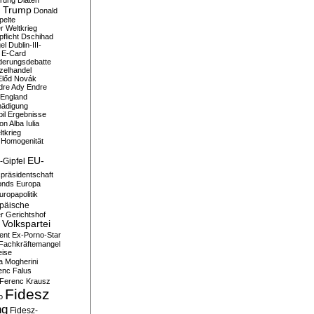
erung
Diäten
 Trump
Donald
pelte
er Weltkrieg
flicht
Dschihad
el
Dublin-III-
E-Card
derungsdebatte
zelhandel
Előd Novák
dre Ady
Endre
England
hädigung
il
Ergebnisse
n Alba Iulia
ltkrieg
 Homogenität
EU-
-Gipfel
präsidentschaft
onds
Europa
uropapolitik
päische
r Gerichtshof
Volkspartei
ent
Ex-Porno-Star
Fachkräftemangel
eise
a Mogherini
enc Falus
Ferenc Krausz
Fidesz
o
ng
Fidesz-