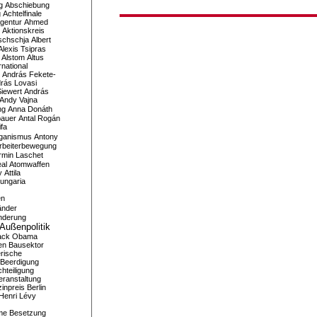
g
Abschiebung
g
Achtelfinale
gentur
Ahmed
Aktionskreis
schschja
Albert
Alexis Tsipras
Alstom
Altus
national
András Fekete-
rás Lovasi
iewert
András
Andy Vajna
ng
Anna Donáth
bauer
Antal Rogán
ifa
iganismus
Antony
rbeiterbewegung
rmin Laschet
al
Atomwaffen
y
Attila
ungaria
en
änder
nderung
Außenpolitik
ack Obama
en
Bausektor
rische
Beerdigung
hteiligung
eranstaltung
inpreis
Berlin
Henri Lévy
me
Besetzung