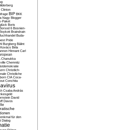
ug
ilderberg
l Clinton
BIP
frage
BKK
ka Nagy
Blogger
s-Paket
glück
Boris
Borsod 6
Bosnien-
Boykott
Braindrain
Buchhandel
Buda-
est Pride
hl
Burgberg
Bálint
 Kovács
Béla
nnon Hinnant
Carl
uropean
A
Chanukka
ville
Chemnitz
istdemokratie
Kern
Christlich-
onale
Christliche
born
CIA
Coca-
out
Conchita
avirus
sh
Csaba András
nkesgeld
rnstein
David
ff
Davos
fie
atische
tionen
enkmal für den
t
Dialog
atie