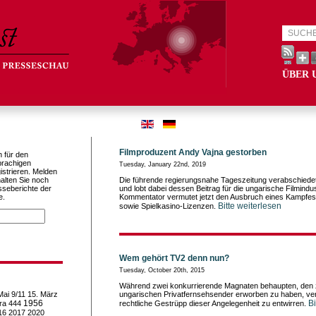
ÜBER 
Filmproduzent Andy Vajna gestorben
h für den
prachigen
Tuesday, January 22nd, 2019
istrieren. Melden
alten Sie noch
Die führende regierungsnahe Tageszeitung verabschiedet
sseberichte der
und lobt dabei dessen Beitrag für die ungarische Filmindust
e.
Kommentator vermutet jetzt den Ausbruch eines Kampfes
Bitte weiterlesen
sowie Spielkasino-Lizenzen.
Wem gehört TV2 denn nun?
Tuesday, October 20th, 2015
Während zwei konkurrierende Magnaten behaupten, den z
Mai
9/11
15. März
ungarischen Privatfernsehsender erworben zu haben, ve
1956
Bi
ra
444
rechtliche Gestrüpp dieser Angelegenheit zu entwirren.
16
2017
2020