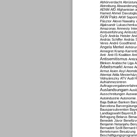
Abhörverdacht
Abrüstun
Abtreibung
Abwanderun
AENM
AfD
Afghanistan
a
Hamed
Ahmet Davutoglu
AKW Paks
AKW Sapori
Pásztor
Alexei Nawalny
Aljaksandr Lukaschenka
Amazonas
Amnesty Inter
Amtseinführung
Amtssitz
Győr
András Heisler
And
András Schiffer
András S
Veres
André Goodfriend
Angela Merkel
Anhöru
Annegret Kramp-Karren
Anti-
Anti-IS-Koalition
Ant
Antisemitismus
Antiz
Blinken
Arabische Liga
A
Arbeitsmarkt
Armee
A
Armut
Asien
Asyl
Atomde
Attentat
Attila Mesterház
Vidnyánszky
ATV
Audi H
Aufnahmezentren
Auftragsvergabeverfahr
Auslandsungarn
Ausl
Ausschreitungen
Auswa
Autoindustrie
Autonomie
Baja
Balkan
Banken
Bar
Barcelona
Barvergütung
Bausparsubvention
Baye
Landtagswahl
BayernLB
Befragung
Belarus
Benac
Benedek Jávor
Benefizv
Benjamin Netanjahu
Benz
Bernadett Széll
Bernard-
Bertelsmann
Besatzung
Beschäftigungsprogram