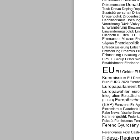
Direktmandat
Diskrimini
Donald
Dokumentation
Tusk
Donau
Doping
Dop
Staatsbürgerschaft
Dritt
Drogenpolitik
Drogentestp
Dschihadismus
Dschung
Verordnung
Dávid Vitézy
Einwanderung
Einwan
Einwanderungspolitik
Ein
Elisabeth II.
Eliten
ELTE
Emmanuel Macron
En
Energiepolitik
Ságvári
Entradikalisierung
Entsc
Entwicklung
Erasmus
Erb
Erinnerung
Erklärung vo
ERSTE Group
Erster We
Establishment
Ethnische
EU
EU-Gelder
EU
Kommission
EU-Rats
Euro
EURO 2020
Eurob
Europaparlament
E
Europawahlen
Euro
Integration
Europäische
Europäische 
(EuGH)
(EVP)
Eurozone
Ex-Ag
Extremismus
Facebook
Fake News
falsche Bew
Familienpolitik
Federic
Felcsút
Feminismus
Fer
Ferenc Gyurcsány
Ferencváros
Fidel Castr
Fidesz-Regieru