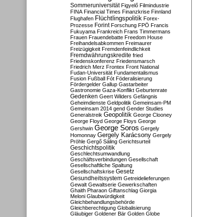
Sommeruniversität
Figyelő
Filmindustrie
FINA
Financial Times
Finanzkrise
Finnland
Flüchtlingspolitik
Flughafen
Forex-
Forint
Prozesse
Forschung
FPÖ
Francis
Fukuyama
Frankreich
Frans Timmermans
Frauen
Frauendebatte
Freedom House
Freihandelsabkommen
Freimaurer
Freizügigkeit
Fremdenfeindlichkeit
Fremdwährungskredite
fried
Friedenskonferenz
Friedensmarsch
Friedrich Merz
Frontex
Front National
Fudan-Universität
Fundamentalismus
Fusion
Fußball
Fót
Föderalisierung
Fördergelder
Gallup
Gastarbeiter
Gastronomie
Gaza-Konflikt
Geburtenrate
Gedenken
Geert Wilders
Gefängnis
Geheimdienste
Geldpolitik
Gemeinsam-PM
Gemeinsam 2014
gend
Gender Studies
Geopolitik
Generalstreik
George Clooney
George Floyd
George Floys
George
George Soros
Gershwin
Gergely
Gergely Karácsony
Homonnay
Gergely
Pröhle
Gergő Sáling
Gerichtsurteil
Geschichtspolitik
Geschlechtsumwandlung
Geschäftsverbindungen
Gesellschaft
Gesellschaftliche Spaltung
Gesetz
Gesellschaftskrise
Gesundheitssystem
Getreidelieferungen
Gewalt
Gewaltserie
Gewerkschaften
Ghaith Pharaon
Giftanschlag
Giorgia
Meloni
Glaubwürdigkeit
Gleichbehandlungsbehörde
Gleichberechtigung
Globalisierung
Gläubiger
Goldener Bär
Golden Globe