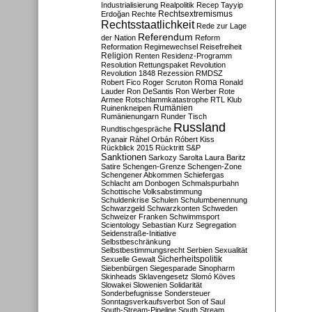
Industrialisierung
Realpolitik
Recep Tayyip
Rechtsextremismus
Erdoğan
Rechte
Rechtsstaatlichkeit
Rede zur Lage
Referendum
der Nation
Reform
Reformation
Regimewechsel
Reisefreiheit
Religion
Renten
Residenz-Programm
Resolution
Rettungspaket
Revolution
Revolution 1848
Rezession
RMDSZ
Roma
Robert Fico
Roger Scruton
Ronald
Lauder
Ron DeSantis
Ron Werber
Rote
Armee
Rotschlammkatastrophe
RTL Klub
Ruinenkneipen
Rumänien
Rumänienungarn
Runder Tisch
Russland
Rundtischgespräche
Ryanair
Ráhel Orbán
Róbert Kiss
Rückblick 2015
Rücktritt
S&P
Sanktionen
Sarkozy
Sarolta Laura Baritz
Satire
Schengen-Grenze
Schengen-Zone
Schengener Abkommen
Schiefergas
Schlacht am Donbogen
Schmalspurbahn
Schottische Volksabstimmung
Schuldenkrise
Schulen
Schulumbenennung
Schwarzgeld
Schwarzkonten
Schweden
Schweizer Franken
Schwimmsport
Scientology
Sebastian Kurz
Segregation
Seidenstraße-Initiative
Selbstbeschränkung
Selbstbestimmungsrecht
Serbien
Sexualität
Sicherheitspolitik
Sexuelle Gewalt
Siebenbürgen
Siegesparade
Sinopharm
Skinheads
Sklavengesetz
Slomó Köves
Slowakei
Slowenien
Solidarität
Sonderbefugnisse
Sondersteuer
Sonntagsverkaufsverbot
Son of Saul
South-Stream-Pipeline
South Stream