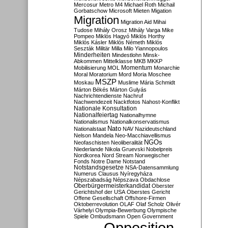
Mercosur
Metro M4
Michael Roth
Michail
Gorbatschow
Microsoft
Mieten
Migation
Migration
Migration Aid
Mihai
Tudose
Mihály Orosz
Mihály Varga
Mike
Pompeo
Miklós Hagyó
Miklós Horthy
Miklós Kásler
Miklós Németh
Miklós
Seszták
Militär
Milla
Milo Yiannopoulos
Minderheiten
Mindestlohn
Minsk-
Abkommen
Mittelklasse
MKB
MKKP
Momentum
Mobilisierung
MOL
Monarchie
Moral
Moratorium
Mord
Moria
Moschee
MSZP
Moskau
Muslime
Mária Schmidt
Márton Békés
Márton Gulyás
Nachrichtendienste
Nachruf
Nachwendezeit
Nacktfotos
Nahost-Konflikt
Nationale Konsultation
Nationalfeiertag
Nationalhymne
Nationalismus
Nationalkonservatismus
Nato
Nationalstaat
NAV
Nazideutschland
Nelson Mandela
Neo-Macchiavellismus
NGOs
Neofaschisten
Neoliberalität
Niederlande
Nikola Gruevski
Nobelpreis
Nordkorea
Nord Stream
Norwegischer
Fonds
Notre Dame
Notstand
Notstandsgesetze
NSA-Datensammlung
Numerus Clausus
Nyíregyháza
Népszabadság
Népszava
Obdachlose
Oberbürgermeisterkandidat
Oberster
Gerichtshof der USA
Oberstes Gericht
Offene Gesellschaft
Offshore-Firmen
Oktoberrevolution
OLAF
Olaf Scholz
Olivér
Várhelyi
Olympia-Bewerbung
Olympische
Spiele
Ombudsmann
Open Government
Opposition