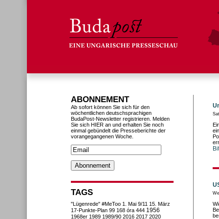
ABONNEMENT
Un
Ab sofort können Sie sich für den
wöchentlichen deutschsprachigen
Sa
BudaPost-Newsletter registrieren. Melden
Sie sich HIER an und erhalten Sie noch
Ei
einmal gebündelt die Presseberichte der
ei
vorangegangenen Woche.
Po
er
Bi
U
TAGS
We
"Lügenrede"
#MeToo
1. Mai
9/11
15. März
Wi
1956
Be
17-Punkte-Plan
99
168 óra
444
be
1968er
1989
1989/90
2016
2017
2020