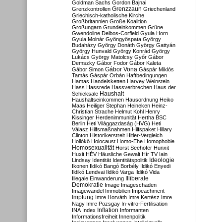
Goldman Sachs
Gordon Bajnai
Grenzzaun
Grenzkontrollen
Griechenland
Griechisch-katholische Kirche
Großbritannien
Große Koalition
Großungarn
Grundeinkommen
Grüne
Gwendoline Delbos-Corfield
Gyula Horn
Gyula Molnár
Gyöngyöspata
György
Budaházy
György Donáth
György Gattyán
György Hunvald
György Konrád
György
Lukács
György Matolcsy
Győr
Gábor
Demszky
Gábor Fodor
Gábor Kaleta
Gábor Vona
Gábor Simon
Gáspár Miklós
Tamás
Gáspár Orbán
Haftbedingungen
Hamas
Handelsketten
Harvey Weinstein
Hass
Hassrede
Hassverbrechen
Haus der
Haushalt
Schicksale
Haushaltseinkommen
Hausordnung
Heiko
Maas
Heiliger Stephan
Heineken
Heinz-
Christian Strache
Helmut Kohl
Henry
Kissinger
Herdenimmunität
Hertha BSC
Berlin
Heti Világgazdaság (HVG)
Heti
Válasz
Hilfsmaßnahmen
Hilfspaket
Hillary
Clinton
Historikerstreit
Hitler-Vergleich
Hollókő
Holocaust
Homo-Ehe
Homophobie
Homosexualität
Horst Seehofer
Hunxit
Huxit
HÉV
Häusliche Gewalt
Hír TV
Iain
Lindsay
Identität
Identitätspolitik
Ideologie
Ikonen
Ildikó Bangó Borbély
Ildikó Enyedi
Ildikó Lendvai
Ildikó Varga
Ildikó Vida
Illiberale
Illegale Einwanderung
Demokratie
Image
Imageschaden
Imagewandel
Immobilien
Impeachment
Impfung
Imre Horváth
Imre Kertész
Imre
Nagy
Imre Pozsgay
In-vitro-Fertilisation
Inflation
INA
Index
Informanten
Informationsfreiheit
Innenpolitik