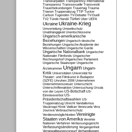
Transkarpatien
Transparency International
Transparenz
Transsexuelle
Transvestit
Trauerbekundungen
Trauertag
Trauma
Trianon
Truppenabzug
TTIP
Tucker
Carlson
Tugenden
TV-Debatte
TV-Duell
Türkei
TV2
Tünde Handó
Uber
UEFA
Ukraine-Krieg
Ukraine
Umverteilung
Umweltschutz
Unabhängigkeit
Unentschlossene
Ungarisch-amerikanische
Beziehungen
Ungarisch-deutsche
Beziehungen
Ungarische Akademie der
Wissenschaften
Ungarische Garde
Ungarische Nationalbank
Ungarischer
Nationaler Filmfonds
Ungarischer
Rechnungshof
Ungarisches Parlament
Ungarische Staatsoper
Ungarische
Ungarn
Ungarn-
Ärztekammer
Kritik
Universitäten
Universität für
Theater- und Filmkunst in Budapest
(SZFE)
Unruhen 2006
Unternehmen
Unternehmenssteuer
Unterschicht
Unterschriftenaktion
Untersuchung
Ursula
US-Botschaft
von der Leyen
US-
US-
Einreiseverbot
Präsidentschaftswahlen
US-
Truppenabzug
Utrecht
Vandalismus
Vasárnapi Hírek
Vatikan
Venezuela
Vera
Jourová
Verbraucherschutz
Vereinigte
Verdienstmöglichkeiten
Staaten von Amerika
Vereinte
Nationen
Verfahren
Verfassungsgericht
Verfassungsänderung
Vergangenheit
Vergewaltigungsvorwurf
Verhandlungen