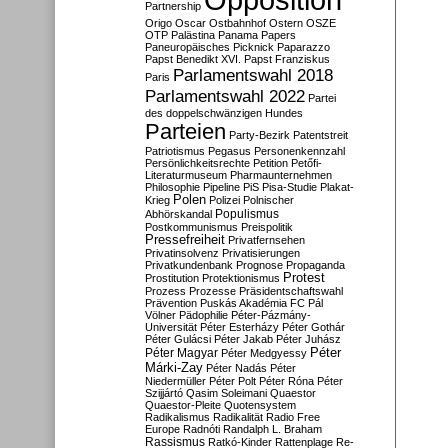
Partnership
Origo
Oscar
Ostbahnhof
Ostern
OSZE
OTP
Palästina
Panama Papers
Paneuropäisches Picknick
Paparazzo
Papst Benedikt XVI.
Papst Franziskus
Parlamentswahl 2018
Paris
Parlamentswahl 2022
Partei
des doppelschwänzigen Hundes
Parteien
Party-Bezirk
Patentstreit
Patriotismus
Pegasus
Personenkennzahl
Persönlichkeitsrechte
Petition
Petőfi-
Literaturmuseum
Pharmaunternehmen
Philosophie
Pipeline
PiS
Pisa-Studie
Plakat-
Polen
Krieg
Polizei
Polnischer
Populismus
Abhörskandal
Postkommunismus
Preispolitik
Pressefreiheit
Privatfernsehen
Privatinsolvenz
Privatisierungen
Privatkundenbank
Prognose
Propaganda
Protest
Prostitution
Protektionismus
Prozess
Prozesse
Präsidentschaftswahl
Prävention
Puskás Akadémia FC
Pál
Völner
Pädophilie
Péter-Pázmány-
Universität
Péter Esterházy
Péter Gothár
Péter Gulácsi
Péter Jakab
Péter Juhász
Péter
Péter Magyar
Péter Medgyessy
Márki-Zay
Péter Nadás
Péter
Niedermüller
Péter Polt
Péter Róna
Péter
Szijjártó
Qasim Soleimani
Quaestor
Quaestor-Pleite
Quotensystem
Radikalismus
Radikalität
Radio Free
Europe
Radnóti
Randalph L. Braham
Rassismus
Ratkó-Kinder
Rattenplage
Re-