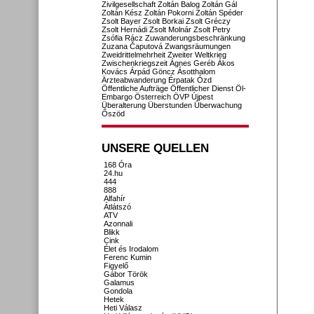
Zivilgesellschaft
Zoltán Balog
Zoltán Gál
Zoltán Kész
Zoltán Pokorni
Zoltán Spéder
Zsolt Bayer
Zsolt Borkai
Zsolt Gréczy
Zsolt Hernádi
Zsolt Molnár
Zsolt Petry
Zsófia Rácz
Zuwanderungsbeschränkung
Zuzana Čaputová
Zwangsräumungen
Zweidrittelmehrheit
Zweiter Weltkrieg
Zwischenkriegszeit
Ágnes Geréb
Ákos
Kovács
Árpád Göncz
Ásotthalom
Ärzteabwanderung
Érpatak
Ózd
Öffentliche Aufträge
Öffentlicher Dienst
Öl-
Embargo
Österreich
ÖVP
Újpest
Überalterung
Überstunden
Überwachung
Őszöd
UNSERE QUELLEN
168 Óra
24.hu
444
888
Alfahír
Átlátszó
ATV
Azonnali
Blikk
Cink
Élet és Irodalom
Ferenc Kumin
Figyelő
Gábor Török
Galamus
Gondola
Hetek
Heti Válasz