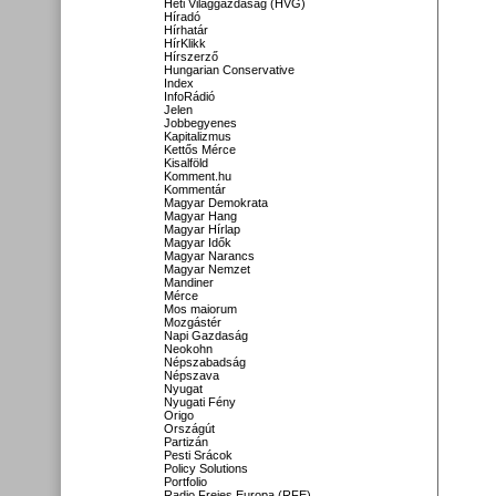
Heti Világgazdaság (HVG)
Híradó
Hírhatár
HírKlikk
Hírszerző
Hungarian Conservative
Index
InfoRádió
Jelen
Jobbegyenes
Kapitalizmus
Kettős Mérce
Kisalföld
Komment.hu
Kommentár
Magyar Demokrata
Magyar Hang
Magyar Hírlap
Magyar Idők
Magyar Narancs
Magyar Nemzet
Mandiner
Mérce
Mos maiorum
Mozgástér
Napi Gazdaság
Neokohn
Népszabadság
Népszava
Nyugat
Nyugati Fény
Origo
Országút
Partizán
Pesti Srácok
Policy Solutions
Portfolio
Radio Freies Europa (RFE)