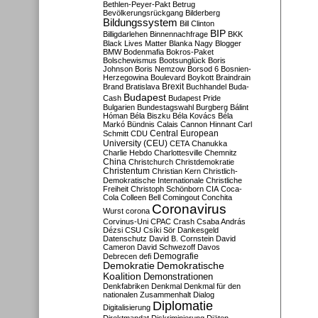
Bethlen-Peyer-Pakt
Betrug
Bevölkerungsrückgang
Bilderberg
Bildungssystem
Bill Clinton
BIP
Billigdarlehen
Binnennachfrage
BKK
Black Lives Matter
Blanka Nagy
Blogger
BMW
Bodenmafia
Bokros-Paket
Bolschewismus
Bootsunglück
Boris
Johnson
Boris Nemzow
Borsod 6
Bosnien-
Herzegowina
Boulevard
Boykott
Braindrain
Brexit
Brand
Bratislava
Buchhandel
Buda-
Budapest
Cash
Budapest Pride
Bulgarien
Bundestagswahl
Burgberg
Bálint
Hóman
Béla Biszku
Béla Kovács
Béla
Markó
Bündnis
Calais
Cannon Hinnant
Carl
Central European
Schmitt
CDU
University (CEU)
CETA
Chanukka
Charlie Hebdo
Charlottesville
Chemnitz
China
Christchurch
Christdemokratie
Christentum
Christian Kern
Christlich-
Demokratische Internationale
Christliche
Freiheit
Christoph Schönborn
CIA
Coca-
Cola
Colleen Bell
Comingout
Conchita
Coronavirus
Wurst
corona
Corvinus-Uni
CPAC
Crash
Csaba András
Dézsi
CSU
Csíki Sör
Dankesgeld
Datenschutz
David B. Cornstein
David
Cameron
David Schwezoff
Davos
Demografie
Debrecen
defi
Demokratie
Demokratische
Koalition
Demonstrationen
Denkfabriken
Denkmal
Denkmal für den
nationalen Zusammenhalt
Dialog
Diplomatie
Digitalisierung