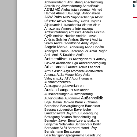
mi
Abhörverdacht
Abrüstung
Abschiebung
Bi
Abtreibung
Abwanderung
Achtelfinale
AENM
AfD
Afghanistan
agentur
Ahmed
Hamed
Ahmet Davutoglu
Aktionskreis
AKW Paks
AKW Saporischschja
Albert
Pásztor
Alexei Nawalny
Alexis Tsipras
Aljaksandr Lukaschenka
Alstom
Altus
Amazonas
Amnesty International
Amtseinführung
Amtssitz
András Fekete-
Győr
András Heisler
András Lovasi
András Schiffer
András Siewert
András
Veres
André Goodfriend
Andy Vajna
Angela Merkel
Anhörung
Anna Donáth
Annegret Kramp-Karrenbauer
Antal Rogán
Anti-
Anti-IS-Koalition
Antifa
Antisemitismus
Antiziganismus
Antony
Blinken
Arabische Liga
Arbeiterbewegung
Arbeitsmarkt
Armee
Armin Laschet
Armut
Asien
Asyl
Atomdeal
Atomwaffen
Attentat
Attila Mesterházy
Attila
Vidnyánszky
ATV
Audi Hungaria
Aufnahmezentren
Auftragsvergabeverfahren
Auslandsungarn
Ausländer
Ausschreitungen
Auswanderung
Außenpolitik
Autoindustrie
Autonomie
Baja
Balkan
Banken
Barack Obama
Barcelona
Barvergütungen
Bausektor
Bausparsubvention
Bayerische
Landtagswahl
BayernLB
Beerdigung
Befragung
Belarus
Benachteiligung
Benedek Jávor
Benefizveranstaltung
Benjamin Netanjahu
Benzinpreis
Berlin
Bernadett Széll
Bernard-Henri Lévy
Bertelsmann
Besatzung
Beschäftigungsprogramme
Besetzung