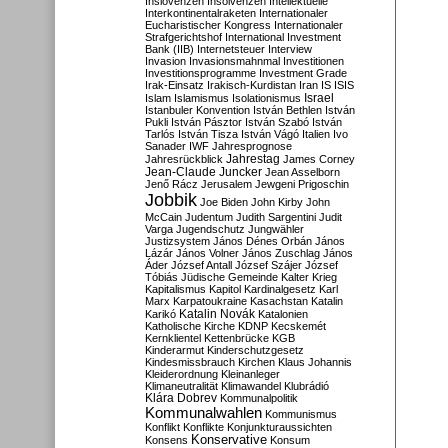
Inslovenzen
Insolvenzen
Intellektuelle
Interkontinentalraketen
Internationaler
Eucharistischer Kongress
Internationaler
Strafgerichtshof
International Investment
Bank (IIB)
Internetsteuer
Interview
Invasion
Invasionsmahnmal
Investitionen
Investitionsprogramme
Investment Grade
Irak-Einsatz
Irakisch-Kurdistan
Iran
IS
ISIS
Israel
Islam
Islamismus
Isolationismus
Istanbuler Konvention
István Bethlen
István
Pukli
István Pásztor
István Szabó
István
Tarlós
István Tisza
István Vágó
Italien
Ivo
Sanader
IWF
Jahresprognose
Jahrestag
Jahresrückblick
James Corney
Jean-Claude Juncker
Jean Asselborn
Jenő Rácz
Jerusalem
Jewgeni Prigoschin
Jobbik
Joe Biden
John Kirby
John
McCain
Judentum
Judith Sargentini
Judit
Varga
Jugendschutz
Jungwähler
Justizsystem
János Dénes Orbán
János
Lázár
János Volner
János Zuschlag
János
Áder
József Antall
József Szájer
József
Tóbiás
Jüdische Gemeinde
Kalter Krieg
Kapitalismus
Kapitol
Kardinalgesetz
Karl
Marx
Karpatoukraine
Kasachstan
Katalin
Katalin Novák
Karikó
Katalonien
Katholische Kirche
KDNP
Kecskemét
Kernklientel
Kettenbrücke
KGB
Kinderarmut
Kinderschutzgesetz
Kindesmissbrauch
Kirchen
Klaus Johannis
Kleiderordnung
Kleinanleger
Klimaneutralität
Klimawandel
Klubrádió
Klára Dobrev
Kommunalpolitik
Kommunalwahlen
Kommunismus
Konflikt
Konflikte
Konjunkturaussichten
Konservative
Konsens
Konsum