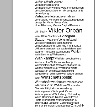
Verjährungsfrist
Verkehr
Vermögenserklärung
Vermögensverwaltung
Versammlungsrecht
Verschwörungstheorien
Versorgungstarife
Verteidigung
Vertragsverletzungsverfahren
Verurteilung
Verwaltung
Verwaltungsgericht
Veszprém
Victor Ponta
Video
Videofälschung
Vienna Capital Partners
Viktor Orbán
VIII. Bezirk
Visegrád-
Visa-Affäre
Visafreiheit
Staaten
Vodafone
Volksaufstand
Volksbefindlichkeit
Volkszählung
Vollbeschäftigung
Vorurteile
VW-Skandal
Völkerverwandtschaft
Waffenlieferungen
Wahlen
Wagner-Aufstand
Wahlbündnis
Wahlfälschung
Wahlgesetz
Wahlkampf
Wallfahrt
Wechselkurs
Weihnachten
Weltbank
Weltkrieg
Weltmeisterschaft
Weltwirtschaftsforum
Wende
Werbesteuer
Werbung
Werte
Westbalkan
Wettbewerbsfähigkeit
Wetterdienst
Whistleblower
Wiederaufbau
Wirtschaftspolitik
Wien
Wirtschaftswachstum
Wissenschaft
Wladimir Putin
WM-Finale
Woche der
Ehe
Wohltätigkeitsveranstaltung
Wohneigentum
Wohnpark Ócsa
Wohnungsmarkt
Wolodymyr Selenskyj
World Happiness Report
World Press
Photo
Wortschatz
Währungsunion
Xi
Jinping
ZDF
Zeitgeist
Zeitungssterben
Zensur
Zentrales Machtgefüge
Zinspolitik