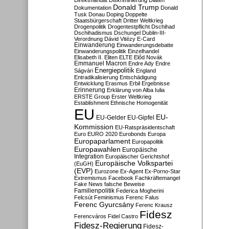
Direktmandat
Diskriminierung
Diäten
Donald Trump
Dokumentation
Donald
Tusk
Donau
Doping
Doppelte
Staatsbürgerschaft
Dritter Weltkrieg
Drogenpolitik
Drogentestpflicht
Dschihad
Dschihadismus
Dschungel
Dublin-III-
Verordnung
Dávid Vitézy
E-Card
Einwanderung
Einwanderungsdebatte
Einwanderungspolitik
Einzelhandel
Elisabeth II.
Eliten
ELTE
Előd Novák
Emmanuel Macron
Endre Ady
Endre
Energiepolitik
Ságvári
England
Entradikalisierung
Entschädigung
Entwicklung
Erasmus
Erbil
Ergebnisse
Erinnerung
Erklärung von Alba Iulia
ERSTE Group
Erster Weltkrieg
Establishment
Ethnische Homogenität
EU
EU-
EU-Gelder
EU-Gipfel
Kommission
EU-Ratspräsidentschaft
Euro
EURO 2020
Eurobonds
Europa
Europaparlament
Europapolitik
Europawahlen
Europäische
Integration
Europäischer Gerichtshof
Europäische Volkspartei
(EuGH)
(EVP)
Eurozone
Ex-Agent
Ex-Porno-Star
Extremismus
Facebook
Fachkräftemangel
Fake News
falsche Beweise
Familienpolitik
Federica Mogherini
Felcsút
Feminismus
Ferenc Falus
Ferenc Gyurcsány
Ferenc Krausz
Fidesz
Ferencváros
Fidel Castro
Fidesz-Regierung
Fidesz-