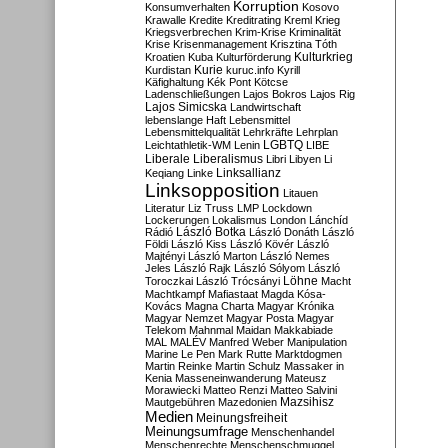
Korruption
Konsumverhalten
Kosovo
Krawalle
Kredite
Kreditrating
Kreml
Krieg
Kriegsverbrechen
Krim-Krise
Kriminalität
Krise
Krisenmanagement
Krisztina Tóth
Kulturkrieg
Kroatien
Kuba
Kulturförderung
Kurdistan
Kurie
kuruc.info
Kyrill
Käfighaltung
Kék Pont
Kötcse
Ladenschließungen
Lajos Bokros
Lajos Rig
Lajos Simicska
Landwirtschaft
lebenslange Haft
Lebensmittel
Lebensmittelqualität
Lehrkräfte
Lehrplan
LGBTQ
Leichtathletik-WM
Lenin
LIBE
Liberale
Liberalismus
Libri
Libyen
Li
Linksallianz
Keqiang
Linke
Linksopposition
Litauen
Literatur
Liz Truss
LMP
Lockdown
Lockerungen
Lokalismus
London
Lánchíd
Rádió
László Botka
László Donáth
László
Földi
László Kiss
László Kövér
László
Majtényi
László Marton
László Nemes
Jeles
László Rajk
László Sólyom
László
Löhne
Toroczkai
László Trócsányi
Macht
Machtkampf
Mafiastaat
Magda Kósa-
Kovács
Magna Charta
Magyar Krónika
Magyar Nemzet
Magyar Posta
Magyar
Telekom
Mahnmal
Maidan
Makkabiade
MAL
MALÉV
Manfred Weber
Manipulation
Marine Le Pen
Mark Rutte
Marktdogmen
Martin Reinke
Martin Schulz
Massaker in
Kenia
Masseneinwanderung
Mateusz
Morawiecki
Matteo Renzi
Matteo Salvini
Mautgebühren
Mazedonien
Mazsihisz
Medien
Meinungsfreiheit
Meinungsumfrage
Menschenhandel
Menschenrechte
Menschenschmuggel