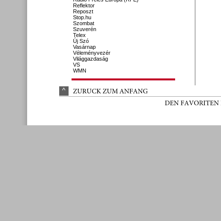
Reflektor
Reposzt
Stop.hu
Szombat
Szuverén
Telex
Új Szó
Vasárnap
Véleményvezér
Világgazdaság
VS
WMN
^
ZURÜ
CK 
ZUM 
ANFANG
DEN 
FAVORITEN 