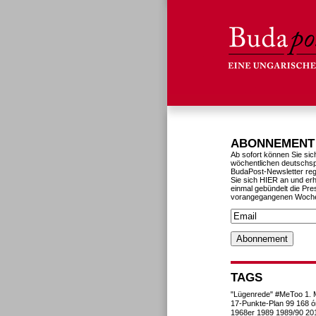
ABONNEMENT
Ab sofort können Sie sic
wöchentlichen deutschs
BudaPost-Newsletter reg
Sie sich HIER an und erh
einmal gebündelt die Pre
vorangegangenen Woch
TAGS
"Lügenrede"
#MeToo
1. 
17-Punkte-Plan
99
168 ó
1968er
1989
1989/90
20