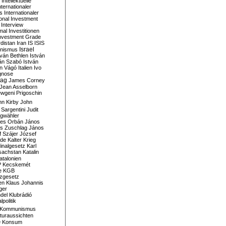
Intellektuelle
nternationaler
s
Internationaler
ional Investment
Interview
mal
Investitionen
nvestment Grade
rdistan
Iran
IS
ISIS
Israel
ionismus
tván Bethlen
István
ván Szabó
István
án Vágó
Italien
Ivo
gnose
tag
James Corney
Jean Asselborn
wgeni Prigoschin
hn Kirby
John
 Sargentini
Judit
gwähler
es Orbán
János
s Zuschlag
János
 Szájer
József
nde
Kalter Krieg
inalgesetz
Karl
sachstan
Katalin
atalonien
P
Kecskemét
e
KGB
tzgesetz
en
Klaus Johannis
ger
del
Klubrádió
politik
Kommunismus
turaussichten
e
Konsum