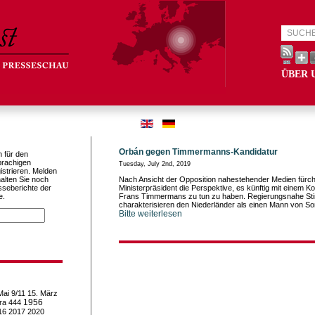
ÜBER 
Orbán gegen Timmermanns-Kandidatur
h für den
prachigen
Tuesday, July 2nd, 2019
istrieren. Melden
alten Sie noch
Nach Ansicht der Opposition nahestehender Medien fürch
sseberichte der
Ministerpräsident die Perspektive, es künftig mit einem 
e.
Frans Timmermans zu tun zu haben. Regierungsnahe S
charakterisieren den Niederländer als einen Mann von S
Bitte weiterlesen
Mai
9/11
15. März
1956
ra
444
16
2017
2020