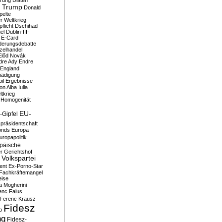
erung
Diäten
 Trump
Donald
pelte
er Weltkrieg
flicht
Dschihad
el
Dublin-III-
E-Card
derungsdebatte
zelhandel
Előd Novák
dre Ady
Endre
England
hädigung
il
Ergebnisse
n Alba Iulia
ltkrieg
 Homogenität
EU-
-Gipfel
präsidentschaft
onds
Europa
uropapolitik
päische
r Gerichtshof
Volkspartei
ent
Ex-Porno-Star
Fachkräftemangel
eise
a Mogherini
enc Falus
Ferenc Krausz
Fidesz
o
ng
Fidesz-