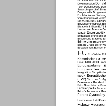
Direktmandat
Diskrimini
Donald
Dokumentation
Tusk
Donau
Doping
Dop
Staatsbürgerschaft
Dritt
Drogenpolitik
Drogentestp
Dschihadismus
Dschung
Verordnung
Dávid Vitézy
Einwanderung
Einwan
Einwanderungspolitik
Ein
Elisabeth II.
Eliten
ELTE
Emmanuel Macron
En
Energiepolitik
Ságvári
Entradikalisierung
Entsc
Entwicklung
Erasmus
Erb
Erinnerung
Erklärung vo
ERSTE Group
Erster We
Establishment
Ethnische
EU
EU-Gelder
EU
Kommission
EU-Rats
Euro
EURO 2020
Eurob
Europaparlament
E
Europawahlen
Euro
Integration
Europäische
Europäische 
(EuGH)
(EVP)
Eurozone
Ex-Ag
Extremismus
Facebook
Fake News
falsche Bew
Familienpolitik
Federic
Felcsút
Feminismus
Fer
Ferenc Gyurcsány
Ferencváros
Fidel Castr
Fidesz-Regieru