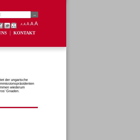
A
A
A
A
A
UNS
KONTAKT
tet der ungarische
Kommissionspräsidenten
timmen wiederum
oros’ Gnaden.