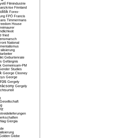
yelő
Filmindustrie
nanzkrise
Finnland
olitik
Forex-
ung
FPÖ
Francis
rans Timmermans
reedom House
reimaurer
dlichkeit
e
fried
densmarsch
ront National
mentalismus
alisierung
arbeiter
ikt
Geburtenrate
rs
Gefängnis
ik
Gemeinsam-PM
Gender Studies
ik
George Clooney
oys
George
ros
Gergely
arácsony
Gergely
chtsurteil
g
Gesellschaft
ng
tz
treidelieferungen
erkschaften
hlag
Giorgia
rde
alisierung
Golden Globe