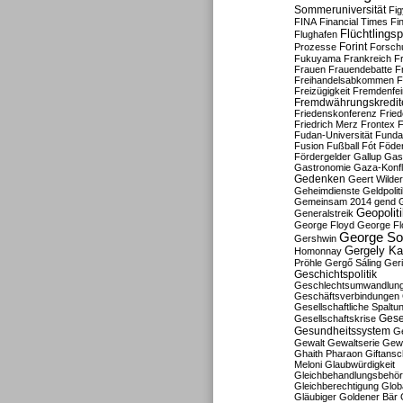
Sommeruniversität
Fig
FINA
Financial Times
Fi
Flüchtlingsp
Flughafen
Forint
Prozesse
Forsch
Fukuyama
Frankreich
F
Frauen
Frauendebatte
F
Freihandelsabkommen
F
Freizügigkeit
Fremdenfein
Fremdwährungskredit
Friedenskonferenz
Frie
Friedrich Merz
Frontex
F
Fudan-Universität
Funda
Fusion
Fußball
Fót
Föder
Fördergelder
Gallup
Gast
Gastronomie
Gaza-Konfl
Gedenken
Geert Wilde
Geheimdienste
Geldpolit
Gemeinsam 2014
gend
Geopolit
Generalstreik
George Floyd
George Fl
George So
Gershwin
Gergely K
Homonnay
Pröhle
Gergő Sáling
Geri
Geschichtspolitik
Geschlechtsumwandlun
Geschäftsverbindungen
Gesellschaftliche Spaltu
Gese
Gesellschaftskrise
Gesundheitssystem
Ge
Gewalt
Gewaltserie
Gew
Ghaith Pharaon
Giftansc
Meloni
Glaubwürdigkeit
Gleichbehandlungsbehö
Gleichberechtigung
Glob
Gläubiger
Goldener Bär