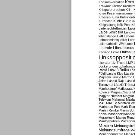
Korru
Konsumverhalten
Krawalle
Kredite
Kreditra
Kriegsverbrechen
Krim-K
Krise
Krisenmanagemen
Kroatien
Kuba
Kulturförd
Kurdistan
Kurie
kuruc.in
Käfighaltung
Kék Pont
Kö
Ladenschließungen
Lajo
Lajos Simicska
Landwir
lebenslange Haft
Lebensm
Lebensmittelqualität
Lehr
Leichtathletik-WM
Lenin
Liberale
Liberalismus
Linksalli
Keqiang
Linke
Linksoppositi
Literatur
Liz Truss
LMP
Lockerungen
Lokalismu
Rádió
László Botka
Lás
Földi
László Kiss
László
Majtényi
László Marton
L
Jeles
László Rajk
Lászl
Toroczkai
László Trócsá
Machtkampf
Mafiastaat
Kovács
Magna Charta
M
Magyar Nemzet
Magyar 
Telekom
Mahnmal
Maida
MAL
MALÉV
Manfred W
Marine Le Pen
Mark Rut
Martin Reinke
Martin Sch
Kenia
Masseneinwander
Morawiecki
Matteo Renz
Mautgebühren
Mazedoni
Medien
Meinungsfrei
Meinungsumfrage
Me
Menschenrechte
Mensc