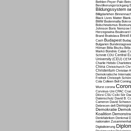
Bethlen-Peyer-Pakt
Betr
Bevölkerungsrückgang
B
Bildungssystem
Bil
Billigdarlehen
Binnennach
Black Lives Matter
Blan
BMW
Bodenmafia
Bokro
Bolschewismus
Bootsun
Johnson
Boris Nemzow
Herzegowina
Boulevard
Brexit
Brand
Bratislava
Budapest
Cash
Budap
Bulgarien
Bundestagswa
Hóman
Béla Biszku
Béla
Markó
Bündnis
Calais
Ca
Central E
Schmitt
CDU
University (CEU)
CET
Charlie Hebdo
Charlottes
China
Christchurch
Chr
Christentum
Christian 
Demokratische Internati
Freiheit
Christoph Schön
Cola
Colleen Bell
Coming
Coron
Wurst
corona
Corvinus-Uni
CPAC
Cra
Dézsi
CSU
Csíki Sör
Da
Datenschutz
David B. Co
Cameron
David Schwezo
Demogra
Debrecen
defi
Demokratie
Demokr
Koalition
Demonstra
Denkfabriken
Denkmal
D
nationalen Zusammenhal
Diplom
Digitalisierung