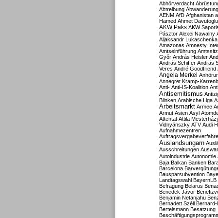
Abhörverdacht
Abrüstun
Abtreibung
Abwanderun
AENM
AfD
Afghanistan
a
Hamed
Ahmet Davutoglu
AKW Paks
AKW Sapori
Pásztor
Alexei Nawalny
Aljaksandr Lukaschenka
Amazonas
Amnesty Inter
Amtseinführung
Amtssitz
Győr
András Heisler
And
András Schiffer
András S
Veres
André Goodfriend
Angela Merkel
Anhöru
Annegret Kramp-Karren
Anti-
Anti-IS-Koalition
Ant
Antisemitismus
Antiz
Blinken
Arabische Liga
A
Arbeitsmarkt
Armee
A
Armut
Asien
Asyl
Atomde
Attentat
Attila Mesterház
Vidnyánszky
ATV
Audi H
Aufnahmezentren
Auftragsvergabeverfahr
Auslandsungarn
Ausl
Ausschreitungen
Auswa
Autoindustrie
Autonomie
Baja
Balkan
Banken
Bar
Barcelona
Barvergütung
Bausparsubvention
Baye
Landtagswahl
BayernLB
Befragung
Belarus
Benac
Benedek Jávor
Benefizv
Benjamin Netanjahu
Benz
Bernadett Széll
Bernard-
Bertelsmann
Besatzung
Beschäftigungsprogram