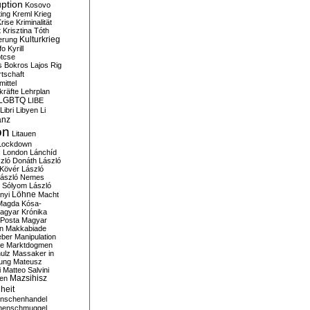
ption
Kosovo
ting
Kreml
Krieg
rise
Kriminalität
t
Krisztina Tóth
Kulturkrieg
erung
fo
Kyrill
tcse
s Bokros
Lajos Rig
tschaft
ittel
kräfte
Lehrplan
LGBTQ
LIBE
Libri
Libyen
Li
anz
on
Litauen
Lockdown
s
London
Lánchíd
zló Donáth
László
 Kövér
László
ászló Nemes
ó Sólyom
László
Löhne
nyi
Macht
Magda Kósa-
agyar Krónika
Posta
Magyar
n
Makkabiade
eber
Manipulation
te
Marktdogmen
ulz
Massaker in
ung
Mateusz
i
Matteo Salvini
en
Mazsihisz
heit
nschenhandel
henschmuggel