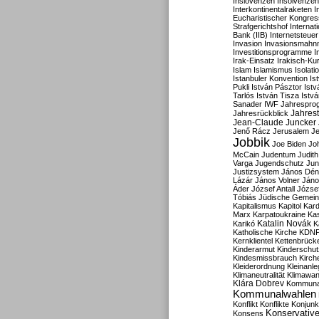
Inslovenzen
Insolvenzen
Interkontinentalraketen
I
Eucharistischer Kongres
Strafgerichtshof
Internat
Bank (IIB)
Internetsteuer
Invasion
Invasionsmahn
Investitionsprogramme
I
Irak-Einsatz
Irakisch-Ku
Islam
Islamismus
Isolat
Istanbuler Konvention
Is
Pukli
István Pásztor
Ist
Tarlós
István Tisza
Istv
Sanader
IWF
Jahrespro
Jahres
Jahresrückblick
Jean-Claude Juncker
Jenő Rácz
Jerusalem
Je
Jobbik
Joe Biden
Jo
McCain
Judentum
Judith
Varga
Jugendschutz
Jun
Justizsystem
János Dén
Lázár
János Volner
Jáno
Áder
József Antall
József
Tóbiás
Jüdische Gemei
Kapitalismus
Kapitol
Kard
Marx
Karpatoukraine
Ka
Katalin Novák
Karikó
K
Katholische Kirche
KDN
Kernklientel
Kettenbrück
Kinderarmut
Kinderschu
Kindesmissbrauch
Kirch
Kleiderordnung
Kleinanle
Klimaneutralität
Klimawan
Klára Dobrev
Kommunal
Kommunalwahlen
Konflikt
Konflikte
Konjunk
Konservativ
Konsens