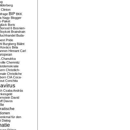
ug
ilderberg
l Clinton
BIP
frage
BKK
ka Nagy
Blogger
s-Paket
glück
Boris
Borsod 6
Bosnien-
Boykott
Braindrain
Buchhandel
Buda-
est Pride
hl
Burgberg
Bálint
 Kovács
Béla
nnon Hinnant
Carl
uropean
A
Chanukka
ville
Chemnitz
istdemokratie
Kern
Christlich-
onale
Christliche
born
CIA
Coca-
out
Conchita
avirus
sh
Csaba András
nkesgeld
rnstein
David
ff
Davos
fie
atische
tionen
enkmal für den
t
Dialog
atie