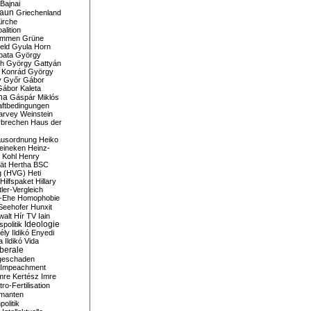
Bajnai
aun
Griechenland
irche
lition
ommen
Grüne
eld
Gyula Horn
pata
György
th
György Gattyán
 Konrád
György
y
Győr
Gábor
Gábor Kaleta
na
Gáspár Miklós
ftbedingungen
arvey Weinstein
brechen
Haus der
usordnung
Heiko
eineken
Heinz-
 Kohl
Henry
ät
Hertha BSC
g (HVG)
Heti
Hilfspaket
Hillary
tler-Vergleich
-Ehe
Homophobie
Seehofer
Hunxit
walt
Hír TV
Iain
spolitik
Ideologie
ély
Ildikó Enyedi
a
Ildikó Vida
liberale
geschaden
Impeachment
mre Kertész
Imre
itro-Fertilisation
rmanten
politik