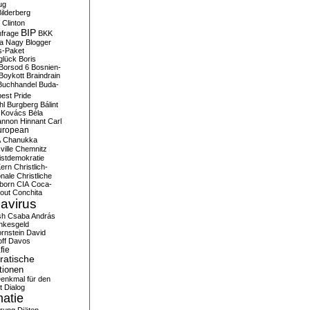
ug
ilderberg
l Clinton
BIP
frage
BKK
ka Nagy
Blogger
s-Paket
glück
Boris
Borsod 6
Bosnien-
Boykott
Braindrain
Buchhandel
Buda-
est Pride
hl
Burgberg
Bálint
 Kovács
Béla
nnon Hinnant
Carl
uropean
A
Chanukka
ville
Chemnitz
istdemokratie
Kern
Christlich-
onale
Christliche
born
CIA
Coca-
out
Conchita
avirus
sh
Csaba András
nkesgeld
rnstein
David
ff
Davos
fie
atische
tionen
enkmal für den
t
Dialog
atie