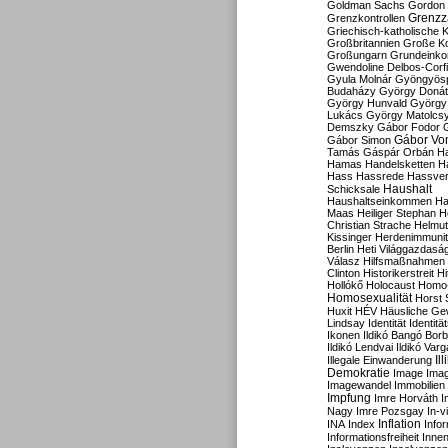
Goldman Sachs
Gordon 
Grenzz
Grenzkontrollen
Griechisch-katholische K
Großbritannien
Große Koa
Großungarn
Grundeink
Gwendoline Delbos-Corfi
Gyula Molnár
Gyöngyös
Budaházy
György Doná
György Hunvald
György
Lukács
György Matolcs
Demszky
Gábor Fodor
Gábor Vo
Gábor Simon
Tamás
Gáspár Orbán
Ha
Hamas
Handelsketten
H
Hass
Hassrede
Hassver
Haushalt
Schicksale
Haushaltseinkommen
Ha
Maas
Heiliger Stephan
H
Christian Strache
Helmut
Kissinger
Herdenimmunit
Berlin
Heti Világgazdasá
Válasz
Hilfsmaßnahmen
Clinton
Historikerstreit
Hi
Hollókő
Holocaust
Homo
Homosexualität
Horst 
Huxit
HÉV
Häusliche Ge
Lindsay
Identität
Identität
Ikonen
Ildikó Bangó Borb
Ildikó Lendvai
Ildikó Varg
Il
Illegale Einwanderung
Demokratie
Image
Ima
Imagewandel
Immobilien
Impfung
Imre Horváth
I
Nagy
Imre Pozsgay
In-v
Inflation
INA
Index
Info
Informationsfreiheit
Innen