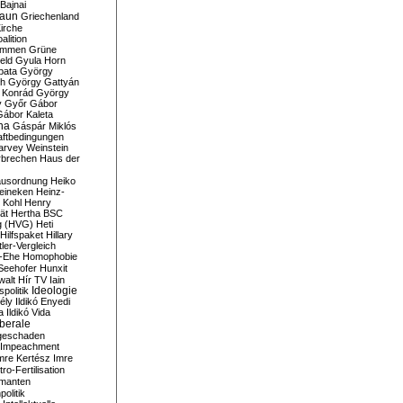
Bajnai
aun
Griechenland
irche
lition
ommen
Grüne
eld
Gyula Horn
pata
György
th
György Gattyán
 Konrád
György
y
Győr
Gábor
Gábor Kaleta
na
Gáspár Miklós
ftbedingungen
arvey Weinstein
brechen
Haus der
usordnung
Heiko
eineken
Heinz-
 Kohl
Henry
ät
Hertha BSC
g (HVG)
Heti
Hilfspaket
Hillary
tler-Vergleich
-Ehe
Homophobie
Seehofer
Hunxit
walt
Hír TV
Iain
spolitik
Ideologie
ély
Ildikó Enyedi
a
Ildikó Vida
liberale
geschaden
Impeachment
mre Kertész
Imre
itro-Fertilisation
rmanten
politik