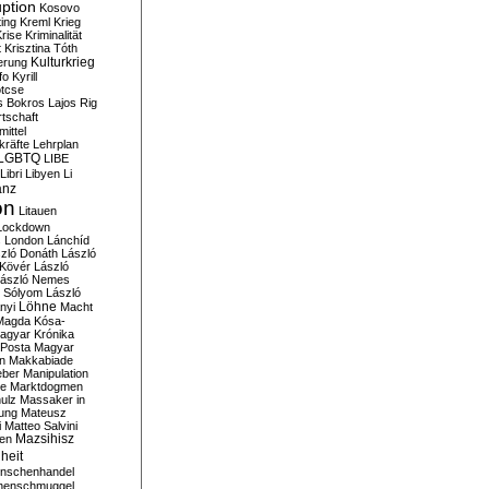
ption
Kosovo
ting
Kreml
Krieg
rise
Kriminalität
t
Krisztina Tóth
Kulturkrieg
erung
fo
Kyrill
tcse
s Bokros
Lajos Rig
tschaft
ittel
kräfte
Lehrplan
LGBTQ
LIBE
Libri
Libyen
Li
anz
on
Litauen
Lockdown
s
London
Lánchíd
zló Donáth
László
 Kövér
László
ászló Nemes
ó Sólyom
László
Löhne
nyi
Macht
Magda Kósa-
agyar Krónika
Posta
Magyar
n
Makkabiade
eber
Manipulation
te
Marktdogmen
ulz
Massaker in
ung
Mateusz
i
Matteo Salvini
en
Mazsihisz
heit
nschenhandel
henschmuggel