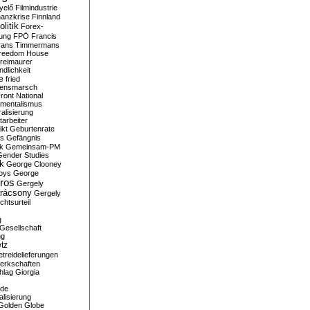
yelő
Filmindustrie
nanzkrise
Finnland
olitik
Forex-
ung
FPÖ
Francis
rans Timmermans
reedom House
reimaurer
dlichkeit
e
fried
densmarsch
ront National
mentalismus
alisierung
arbeiter
ikt
Geburtenrate
rs
Gefängnis
ik
Gemeinsam-PM
Gender Studies
ik
George Clooney
oys
George
ros
Gergely
arácsony
Gergely
chtsurteil
g
Gesellschaft
ng
tz
treidelieferungen
erkschaften
hlag
Giorgia
rde
alisierung
Golden Globe