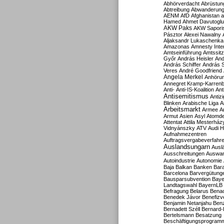
Abhörverdacht
Abrüstun
Abtreibung
Abwanderun
AENM
AfD
Afghanistan
a
Hamed
Ahmet Davutoglu
AKW Paks
AKW Sapori
Pásztor
Alexei Nawalny
Aljaksandr Lukaschenka
Amazonas
Amnesty Inter
Amtseinführung
Amtssitz
Győr
András Heisler
And
András Schiffer
András S
Veres
André Goodfriend
Angela Merkel
Anhöru
Annegret Kramp-Karren
Anti-
Anti-IS-Koalition
Ant
Antisemitismus
Antiz
Blinken
Arabische Liga
A
Arbeitsmarkt
Armee
A
Armut
Asien
Asyl
Atomde
Attentat
Attila Mesterház
Vidnyánszky
ATV
Audi H
Aufnahmezentren
Auftragsvergabeverfahr
Auslandsungarn
Ausl
Ausschreitungen
Auswa
Autoindustrie
Autonomie
Baja
Balkan
Banken
Bar
Barcelona
Barvergütung
Bausparsubvention
Baye
Landtagswahl
BayernLB
Befragung
Belarus
Benac
Benedek Jávor
Benefizv
Benjamin Netanjahu
Benz
Bernadett Széll
Bernard-
Bertelsmann
Besatzung
Beschäftigungsprogram