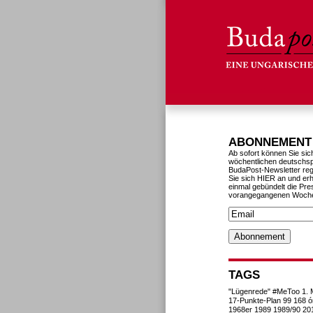
ABONNEMENT
Ab sofort können Sie sic
wöchentlichen deutschs
BudaPost-Newsletter reg
Sie sich HIER an und erh
einmal gebündelt die Pre
vorangegangenen Woch
TAGS
"Lügenrede"
#MeToo
1. 
17-Punkte-Plan
99
168 ó
1968er
1989
1989/90
20