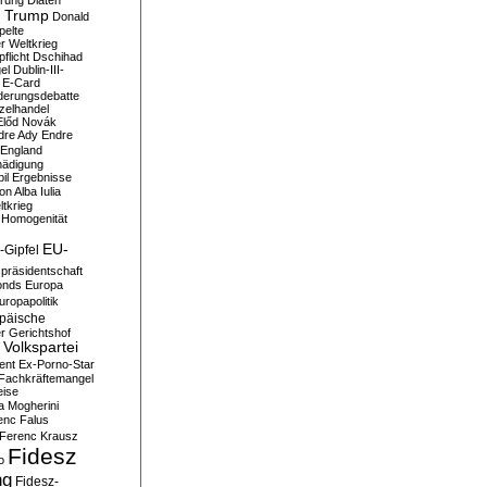
erung
Diäten
 Trump
Donald
pelte
er Weltkrieg
flicht
Dschihad
el
Dublin-III-
E-Card
derungsdebatte
zelhandel
Előd Novák
dre Ady
Endre
England
hädigung
il
Ergebnisse
n Alba Iulia
ltkrieg
 Homogenität
EU-
-Gipfel
präsidentschaft
onds
Europa
uropapolitik
päische
r Gerichtshof
Volkspartei
ent
Ex-Porno-Star
Fachkräftemangel
eise
a Mogherini
enc Falus
Ferenc Krausz
Fidesz
o
ng
Fidesz-