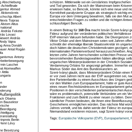
g
Abschiebung
schützen. Mittlerweile sei ein verstärktes Impfgeschehe
g
Achtelfinale
und Tod geworden. Da sich der Mainstream beim Krisen
gentur
Ahmed
erwiesen habe, so Bencsik, könnte sich eine neue und nic
Aktionskreis
Korrektheit paralysierte Gruppe als strategisch wichtig e
Europa vor dem Untergang bewahren, falls sie den Mut auf
schschja
Albert
entscheidenden Fragen zu stellen und die richtigen Antwo
Alexis Tsipras
schlussfolgert Bencsik.
Alstom
Altus
national
In einem Beitrag für
168 Óra
macht István Szent-Iványi ge
András Fekete-
Fidesz aufgrund der veränderten politischen Verhältnisse
rás Lovasi
EVP-internen Vakuum befunden habe. Die Divergenzen zw
iewert
András
Viktor Orbán und dem Mainstream seien seit Jahren offen
Andy Vajna
schreibt der ehemalige liberale Staatssekretär im ungari
ng
Anna Donáth
doch hätten die deutschen Christdemokraten gezögert, 
bauer
Antal Rogán
internationalen Parteienverbund herauszuschmeißen. Ang
ifa
letzten zehn Jahren herrschenden schlechten Presse un
iganismus
Antony
bevorstehenden Bundestagswahlen hätten allerdings selb
rbeiterbewegung
ungarischen Ministerpräsidenten in der Christlich-Soziale
rmin Laschet
Verdammung Orbáns für angezeigt gehalten. Immerhin str
al
Atomwaffen
Markus Söder das Amt des Bundeskanzlers an.
y
Attila
Szent-Iványi glaubt, dass Ministerpräsident Orbán einen 
ungaria
er vor zwei Jahren nicht aus der EVP ausgetreten sei, na
ihre Parteienfamilie zu einem Ausschluss des Ungarn ged
en
vor den Wahlen zum Europaparlament, hätte er gute Au
änder
eines neuen Rechtsbündnisses im Europaparlament gehabt
Positionen in den verschiedenen parlamentarischen Auss
nderung
wäre es problematisch, potenzielle Verbündete um ein Verl
Außenpolitik
Fraktionen und zum Beitritt zu einer neuen zu bitten. Den
ack Obama
sämtlicher Posten bedeuten, die ihnen eine Beeinflussun
en
Bausektor
Geschehens ermöglichen würden. Das nächste Mal würd
rische
Jahres verteilt, und bis dahin werde der Fidesz im europ
Beerdigung
Niemandsland existieren müssen, sagt Szent-Iványi vora
hteiligung
eranstaltung
Tags:
Europäische Volkspartei (EVP)
,
Europaparlament
,
inpreis
Berlin
Henri Lévy
me
Besetzung