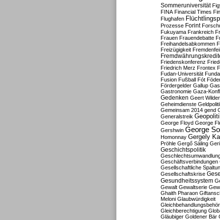
Sommeruniversität
Fig
FINA
Financial Times
Fi
Flüchtlingsp
Flughafen
Forint
Prozesse
Forsch
Fukuyama
Frankreich
F
Frauen
Frauendebatte
F
Freihandelsabkommen
F
Freizügigkeit
Fremdenfein
Fremdwährungskredit
Friedenskonferenz
Frie
Friedrich Merz
Frontex
F
Fudan-Universität
Funda
Fusion
Fußball
Fót
Föder
Fördergelder
Gallup
Gast
Gastronomie
Gaza-Konfl
Gedenken
Geert Wilde
Geheimdienste
Geldpolit
Gemeinsam 2014
gend
Geopolit
Generalstreik
George Floyd
George Fl
George So
Gershwin
Gergely K
Homonnay
Pröhle
Gergő Sáling
Geri
Geschichtspolitik
Geschlechtsumwandlun
Geschäftsverbindungen
Gesellschaftliche Spaltu
Gese
Gesellschaftskrise
Gesundheitssystem
Ge
Gewalt
Gewaltserie
Gew
Ghaith Pharaon
Giftansc
Meloni
Glaubwürdigkeit
Gleichbehandlungsbehö
Gleichberechtigung
Glob
Gläubiger
Goldener Bär