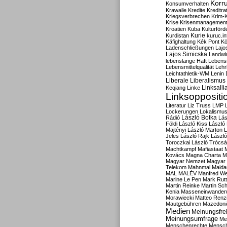
Korru
Konsumverhalten
Krawalle
Kredite
Kreditra
Kriegsverbrechen
Krim-K
Krise
Krisenmanagemen
Kroatien
Kuba
Kulturförd
Kurdistan
Kurie
kuruc.in
Käfighaltung
Kék Pont
Kö
Ladenschließungen
Lajo
Lajos Simicska
Landwir
lebenslange Haft
Lebensm
Lebensmittelqualität
Lehr
Leichtathletik-WM
Lenin
Liberale
Liberalismus
Linksalli
Keqiang
Linke
Linksoppositi
Literatur
Liz Truss
LMP
Lockerungen
Lokalismu
Rádió
László Botka
Lás
Földi
László Kiss
László
Majtényi
László Marton
L
Jeles
László Rajk
Lászl
Toroczkai
László Trócsá
Machtkampf
Mafiastaat
Kovács
Magna Charta
M
Magyar Nemzet
Magyar 
Telekom
Mahnmal
Maida
MAL
MALÉV
Manfred W
Marine Le Pen
Mark Rut
Martin Reinke
Martin Sch
Kenia
Masseneinwander
Morawiecki
Matteo Renz
Mautgebühren
Mazedoni
Medien
Meinungsfrei
Meinungsumfrage
Me
Menschenrechte
Mensc