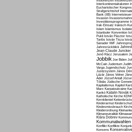
Inslovenzen
Insolvenzen
Interkontinentalraketen
I
Eucharistischer Kongres
Strafgerichtshof
Internat
Bank (IIB)
Internetsteuer
Invasion
Invasionsmahn
Investitionsprogramme
I
Irak-Einsatz
Irakisch-Ku
Islam
Islamismus
Isolat
Istanbuler Konvention
Is
Pukli
István Pásztor
Ist
Tarlós
István Tisza
Istv
Sanader
IWF
Jahrespro
Jahres
Jahresrückblick
Jean-Claude Juncker
Jenő Rácz
Jerusalem
Je
Jobbik
Joe Biden
Jo
McCain
Judentum
Judith
Varga
Jugendschutz
Jun
Justizsystem
János Dén
Lázár
János Volner
Jáno
Áder
József Antall
József
Tóbiás
Jüdische Gemei
Kapitalismus
Kapitol
Kard
Marx
Karpatoukraine
Ka
Katalin Novák
Karikó
K
Katholische Kirche
KDN
Kernklientel
Kettenbrück
Kinderarmut
Kinderschu
Kindesmissbrauch
Kirch
Kleiderordnung
Kleinanle
Klimaneutralität
Klimawan
Klára Dobrev
Kommunal
Kommunalwahlen
Konflikt
Konflikte
Konjunk
Konservativ
Konsens