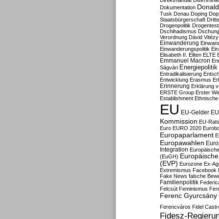
Direktmandat
Diskrimini
Donald
Dokumentation
Tusk
Donau
Doping
Dop
Staatsbürgerschaft
Dritt
Drogenpolitik
Drogentestp
Dschihadismus
Dschung
Verordnung
Dávid Vitézy
Einwanderung
Einwan
Einwanderungspolitik
Ein
Elisabeth II.
Eliten
ELTE
Emmanuel Macron
En
Energiepolitik
Ságvári
Entradikalisierung
Entsc
Entwicklung
Erasmus
Erb
Erinnerung
Erklärung vo
ERSTE Group
Erster We
Establishment
Ethnische
EU
EU-Gelder
EU
Kommission
EU-Rats
Euro
EURO 2020
Eurob
Europaparlament
E
Europawahlen
Euro
Integration
Europäische
Europäische 
(EuGH)
(EVP)
Eurozone
Ex-Ag
Extremismus
Facebook
Fake News
falsche Bew
Familienpolitik
Federic
Felcsút
Feminismus
Fer
Ferenc Gyurcsány
Ferencváros
Fidel Castr
Fidesz-Regieru