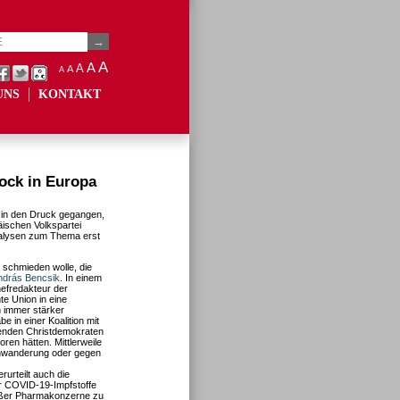
A
A
A
A
A
UNS
KONTAKT
ock in Europa
 in den Druck gegangen,
äischen Volkspartei
alysen zum Thema erst
schmieden wolle, die
András Bencsik
. In einem
efredakteur der
e Union in eine
n immer stärker
 in einer Koalition mit
renden Christdemokraten
oren hätten. Mittlerweile
inwanderung oder gegen
urteilt auch die
er COVID-19-Impfstoffe
roßer Pharmakonzerne zu