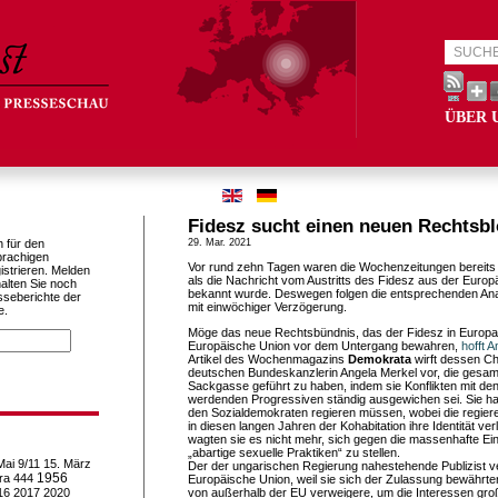
ÜBER 
Fidesz sucht einen neuen Rechtsbl
h für den
29. Mar. 2021
prachigen
Vor rund zehn Tagen waren die Wochenzeitungen bereits
istrieren. Melden
als die Nachricht vom Austritts des Fidesz aus der Europ
alten Sie noch
bekannt wurde. Deswegen folgen die entsprechenden An
sseberichte der
mit einwöchiger Verzögerung.
e.
Möge das neue Rechtsbündnis, das der Fidesz in Europa 
Europäische Union vor dem Untergang bewahren,
hofft 
Artikel des Wochenmagazins
Demokrata
wirft dessen Ch
deutschen Bundeskanzlerin Angela Merkel vor, die gesamt
Sackgasse geführt zu haben, indem sie Konflikten mit de
werdenden Progressiven ständig ausgewichen sei. Sie habe
den Sozialdemokraten regieren müssen, wobei die regie
in diesen langen Jahren der Kohabitation ihre Identität verl
wagten sie es nicht mehr, sich gegen die massenhafte E
„abartige sexuelle Praktiken“ zu stellen.
Mai
9/11
15. März
Der der ungarischen Regierung nahestehende Publizist ver
1956
ra
444
Europäische Union, weil sie sich der Zulassung bewährt
16
2017
2020
von außerhalb der EU verweigere, um die Interessen g