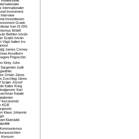
Intellektuelle
nternationaler
s
Internationaler
ional Investment
Interview
mal
Investitionen
nvestment Grade
rdistan
Iran
IS
ISIS
Israel
ionismus
tván Bethlen
István
ván Szabó
István
án Vágó
Italien
Ivo
gnose
tag
James Corney
Jean Asselborn
wgeni Prigoschin
hn Kirby
John
 Sargentini
Judit
gwähler
es Orbán
János
s Zuschlag
János
 Szájer
József
nde
Kalter Krieg
inalgesetz
Karl
sachstan
Katalin
atalonien
P
Kecskemét
e
KGB
tzgesetz
en
Klaus Johannis
ger
del
Klubrádió
politik
Kommunismus
turaussichten
e
Konsum