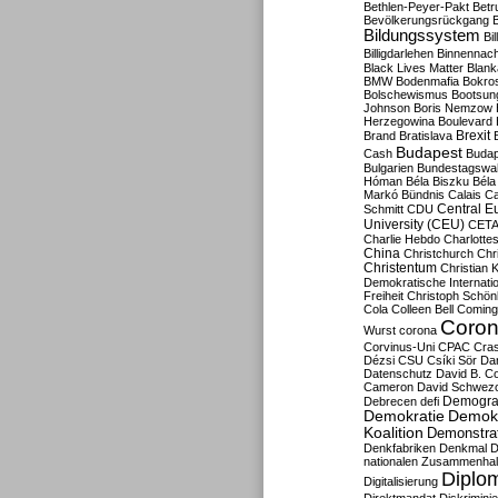
Bethlen-Peyer-Pakt
Betr
Bevölkerungsrückgang
B
Bildungssystem
Bil
Billigdarlehen
Binnennach
Black Lives Matter
Blan
BMW
Bodenmafia
Bokro
Bolschewismus
Bootsun
Johnson
Boris Nemzow
Herzegowina
Boulevard
Brexit
Brand
Bratislava
Budapest
Cash
Budap
Bulgarien
Bundestagswa
Hóman
Béla Biszku
Béla
Markó
Bündnis
Calais
Ca
Central E
Schmitt
CDU
University (CEU)
CET
Charlie Hebdo
Charlottes
China
Christchurch
Chr
Christentum
Christian 
Demokratische Internati
Freiheit
Christoph Schön
Cola
Colleen Bell
Coming
Coron
Wurst
corona
Corvinus-Uni
CPAC
Cra
Dézsi
CSU
Csíki Sör
Da
Datenschutz
David B. Co
Cameron
David Schwezo
Demogra
Debrecen
defi
Demokratie
Demokr
Koalition
Demonstra
Denkfabriken
Denkmal
D
nationalen Zusammenhal
Diplom
Digitalisierung