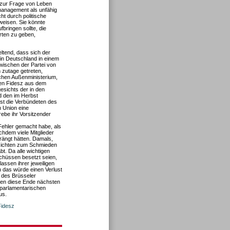
n zur Frage von Leben
management als unfähig
ht durch politische
rweisen. Sie könnte
bringen sollte, die
rten zu geben,
ltend, dass sich der
 in Deutschland in einem
ischen der Partei von
 zutage getreten,
schen Außenministerium,
den Fidesz aus dem
esichts der in den
d den im Herbst
st die Verbündeten des
n Union eine
ebe ihr Vorsitzender
Fehler gemacht habe, als
chdem viele Mitglieder
rängt hätten. Damals,
ssichten zum Schmieden
. Da alle wichtigen
chüssen besetzt seien,
assen ihrer jeweiligen
n das würde einen Verlust
g des Brüsseler
en diese Ende nächsten
aparlamentarischen
us.
Fidesz