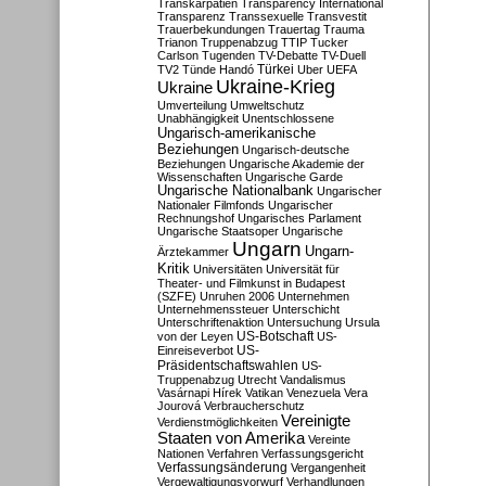
Transkarpatien
Transparency International
Transparenz
Transsexuelle
Transvestit
Trauerbekundungen
Trauertag
Trauma
Trianon
Truppenabzug
TTIP
Tucker
Carlson
Tugenden
TV-Debatte
TV-Duell
Türkei
TV2
Tünde Handó
Uber
UEFA
Ukraine-Krieg
Ukraine
Umverteilung
Umweltschutz
Unabhängigkeit
Unentschlossene
Ungarisch-amerikanische
Beziehungen
Ungarisch-deutsche
Beziehungen
Ungarische Akademie der
Wissenschaften
Ungarische Garde
Ungarische Nationalbank
Ungarischer
Nationaler Filmfonds
Ungarischer
Rechnungshof
Ungarisches Parlament
Ungarische Staatsoper
Ungarische
Ungarn
Ungarn-
Ärztekammer
Kritik
Universitäten
Universität für
Theater- und Filmkunst in Budapest
(SZFE)
Unruhen 2006
Unternehmen
Unternehmenssteuer
Unterschicht
Unterschriftenaktion
Untersuchung
Ursula
US-Botschaft
von der Leyen
US-
US-
Einreiseverbot
Präsidentschaftswahlen
US-
Truppenabzug
Utrecht
Vandalismus
Vasárnapi Hírek
Vatikan
Venezuela
Vera
Jourová
Verbraucherschutz
Vereinigte
Verdienstmöglichkeiten
Staaten von Amerika
Vereinte
Nationen
Verfahren
Verfassungsgericht
Verfassungsänderung
Vergangenheit
Vergewaltigungsvorwurf
Verhandlungen