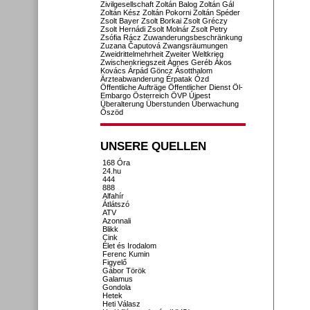
Zivilgesellschaft
Zoltán Balog
Zoltán Gál
Zoltán Kész
Zoltán Pokorni
Zoltán Spéder
Zsolt Bayer
Zsolt Borkai
Zsolt Gréczy
Zsolt Hernádi
Zsolt Molnár
Zsolt Petry
Zsófia Rácz
Zuwanderungsbeschränkung
Zuzana Čaputová
Zwangsräumungen
Zweidrittelmehrheit
Zweiter Weltkrieg
Zwischenkriegszeit
Ágnes Geréb
Ákos
Kovács
Árpád Göncz
Ásotthalom
Ärzteabwanderung
Érpatak
Ózd
Öffentliche Aufträge
Öffentlicher Dienst
Öl-
Embargo
Österreich
ÖVP
Újpest
Überalterung
Überstunden
Überwachung
Őszöd
UNSERE QUELLEN
168 Óra
24.hu
444
888
Alfahír
Átlátszó
ATV
Azonnali
Blikk
Cink
Élet és Irodalom
Ferenc Kumin
Figyelő
Gábor Török
Galamus
Gondola
Hetek
Heti Válasz