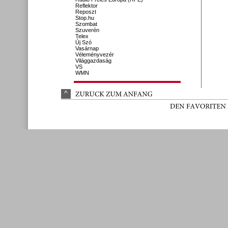
Reflektor
Reposzt
Stop.hu
Szombat
Szuverén
Telex
Új Szó
Vasárnap
Véleményvezér
Világgazdaság
VS
WMN
^
ZURÜ
CK 
ZUM 
ANFANG
DEN 
FAVORITEN 