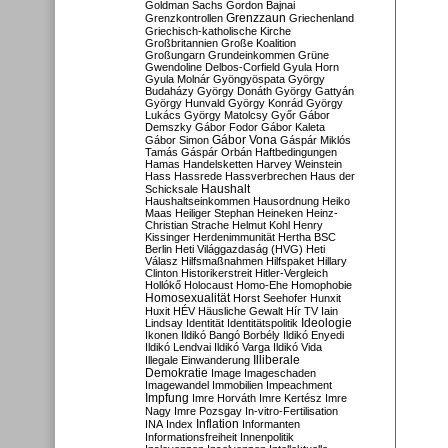
Goldman Sachs
Gordon Bajnai
Grenzzaun
Grenzkontrollen
Griechenland
Griechisch-katholische Kirche
Großbritannien
Große Koalition
Großungarn
Grundeinkommen
Grüne
Gwendoline Delbos-Corfield
Gyula Horn
Gyula Molnár
Gyöngyöspata
György
Budaházy
György Donáth
György Gattyán
György Hunvald
György Konrád
György
Lukács
György Matolcsy
Győr
Gábor
Demszky
Gábor Fodor
Gábor Kaleta
Gábor Vona
Gábor Simon
Gáspár Miklós
Tamás
Gáspár Orbán
Haftbedingungen
Hamas
Handelsketten
Harvey Weinstein
Hass
Hassrede
Hassverbrechen
Haus der
Haushalt
Schicksale
Haushaltseinkommen
Hausordnung
Heiko
Maas
Heiliger Stephan
Heineken
Heinz-
Christian Strache
Helmut Kohl
Henry
Kissinger
Herdenimmunität
Hertha BSC
Berlin
Heti Világgazdaság (HVG)
Heti
Válasz
Hilfsmaßnahmen
Hilfspaket
Hillary
Clinton
Historikerstreit
Hitler-Vergleich
Hollókő
Holocaust
Homo-Ehe
Homophobie
Homosexualität
Horst Seehofer
Hunxit
Huxit
HÉV
Häusliche Gewalt
Hír TV
Iain
Lindsay
Identität
Identitätspolitik
Ideologie
Ikonen
Ildikó Bangó Borbély
Ildikó Enyedi
Ildikó Lendvai
Ildikó Varga
Ildikó Vida
Illiberale
Illegale Einwanderung
Demokratie
Image
Imageschaden
Imagewandel
Immobilien
Impeachment
Impfung
Imre Horváth
Imre Kertész
Imre
Nagy
Imre Pozsgay
In-vitro-Fertilisation
Inflation
INA
Index
Informanten
Informationsfreiheit
Innenpolitik