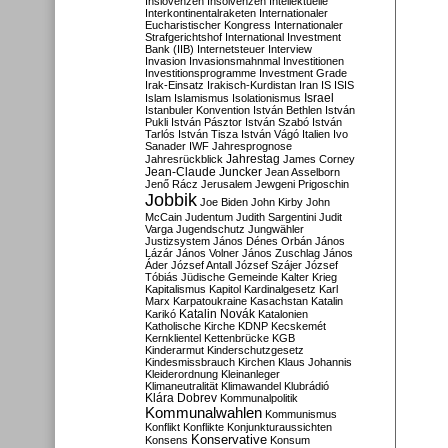
Inslovenzen
Insolvenzen
Intellektuelle
Interkontinentalraketen
Internationaler
Eucharistischer Kongress
Internationaler
Strafgerichtshof
International Investment
Bank (IIB)
Internetsteuer
Interview
Invasion
Invasionsmahnmal
Investitionen
Investitionsprogramme
Investment Grade
Irak-Einsatz
Irakisch-Kurdistan
Iran
IS
ISIS
Israel
Islam
Islamismus
Isolationismus
Istanbuler Konvention
István Bethlen
István
Pukli
István Pásztor
István Szabó
István
Tarlós
István Tisza
István Vágó
Italien
Ivo
Sanader
IWF
Jahresprognose
Jahrestag
Jahresrückblick
James Corney
Jean-Claude Juncker
Jean Asselborn
Jenő Rácz
Jerusalem
Jewgeni Prigoschin
Jobbik
Joe Biden
John Kirby
John
McCain
Judentum
Judith Sargentini
Judit
Varga
Jugendschutz
Jungwähler
Justizsystem
János Dénes Orbán
János
Lázár
János Volner
János Zuschlag
János
Áder
József Antall
József Szájer
József
Tóbiás
Jüdische Gemeinde
Kalter Krieg
Kapitalismus
Kapitol
Kardinalgesetz
Karl
Marx
Karpatoukraine
Kasachstan
Katalin
Katalin Novák
Karikó
Katalonien
Katholische Kirche
KDNP
Kecskemét
Kernklientel
Kettenbrücke
KGB
Kinderarmut
Kinderschutzgesetz
Kindesmissbrauch
Kirchen
Klaus Johannis
Kleiderordnung
Kleinanleger
Klimaneutralität
Klimawandel
Klubrádió
Klára Dobrev
Kommunalpolitik
Kommunalwahlen
Kommunismus
Konflikt
Konflikte
Konjunkturaussichten
Konservative
Konsens
Konsum