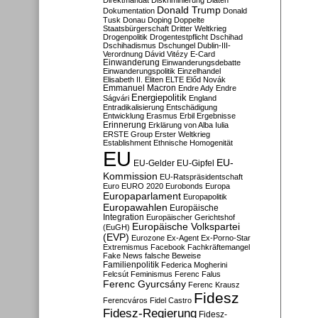
Direktmandat
Diskriminierung
Diäten
Donald Trump
Dokumentation
Donald
Tusk
Donau
Doping
Doppelte
Staatsbürgerschaft
Dritter Weltkrieg
Drogenpolitik
Drogentestpflicht
Dschihad
Dschihadismus
Dschungel
Dublin-III-
Verordnung
Dávid Vitézy
E-Card
Einwanderung
Einwanderungsdebatte
Einwanderungspolitik
Einzelhandel
Elisabeth II.
Eliten
ELTE
Előd Novák
Emmanuel Macron
Endre Ady
Endre
Energiepolitik
Ságvári
England
Entradikalisierung
Entschädigung
Entwicklung
Erasmus
Erbil
Ergebnisse
Erinnerung
Erklärung von Alba Iulia
ERSTE Group
Erster Weltkrieg
Establishment
Ethnische Homogenität
EU
EU-
EU-Gelder
EU-Gipfel
Kommission
EU-Ratspräsidentschaft
Euro
EURO 2020
Eurobonds
Europa
Europaparlament
Europapolitik
Europawahlen
Europäische
Integration
Europäischer Gerichtshof
Europäische Volkspartei
(EuGH)
(EVP)
Eurozone
Ex-Agent
Ex-Porno-Star
Extremismus
Facebook
Fachkräftemangel
Fake News
falsche Beweise
Familienpolitik
Federica Mogherini
Felcsút
Feminismus
Ferenc Falus
Ferenc Gyurcsány
Ferenc Krausz
Fidesz
Ferencváros
Fidel Castro
Fidesz-Regierung
Fidesz-