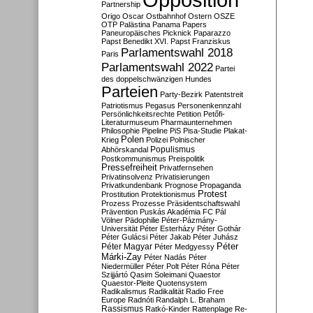
Partnership
Origo
Oscar
Ostbahnhof
Ostern
OSZE
OTP
Palästina
Panama Papers
Paneuropäisches Picknick
Paparazzo
Papst Benedikt XVI.
Papst Franziskus
Parlamentswahl 2018
Paris
Parlamentswahl 2022
Partei
des doppelschwänzigen Hundes
Parteien
Party-Bezirk
Patentstreit
Patriotismus
Pegasus
Personenkennzahl
Persönlichkeitsrechte
Petition
Petőfi-
Literaturmuseum
Pharmaunternehmen
Philosophie
Pipeline
PiS
Pisa-Studie
Plakat-
Polen
Krieg
Polizei
Polnischer
Populismus
Abhörskandal
Postkommunismus
Preispolitik
Pressefreiheit
Privatfernsehen
Privatinsolvenz
Privatisierungen
Privatkundenbank
Prognose
Propaganda
Protest
Prostitution
Protektionismus
Prozess
Prozesse
Präsidentschaftswahl
Prävention
Puskás Akadémia FC
Pál
Völner
Pädophilie
Péter-Pázmány-
Universität
Péter Esterházy
Péter Gothár
Péter Gulácsi
Péter Jakab
Péter Juhász
Péter
Péter Magyar
Péter Medgyessy
Márki-Zay
Péter Nadás
Péter
Niedermüller
Péter Polt
Péter Róna
Péter
Szijjártó
Qasim Soleimani
Quaestor
Quaestor-Pleite
Quotensystem
Radikalismus
Radikalität
Radio Free
Europe
Radnóti
Randalph L. Braham
Rassismus
Ratkó-Kinder
Rattenplage
Re-