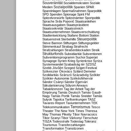
Souveränität
Sozialdemokraten
Soziale
Sozialpolitik
Medien
Spanien
SPAR
Spareinlagen
Sparmaßnahmen
Sparpolitik
SPD
Spenden
Spionage
Spirit FM
Spitzelvorwürfe
Spitzenämter
Sportpolitik
Sprache
Srđa Popović
Staatsanleihen
Staatsausgaben
Staatspräsident
Staatssekretär
Staatsstreich
Staatsunternehmen
Staatsverschuldung
Stadtentwicklung
Stafano Bottoni
Station
Steuerpolitik
Statuenstreit
Sterbehilfe
Steve Bannon
Stiftungen
Stiftungsgelder
Stimmenkauf
Strabag
Strafrecht
Strafzahlungen
Straßenblockaden
Streik
Strukturfonds
Subsidiarität
Subventionen
Subventionsprogramm
Suchoi Superjet
Synagoge
Syrien-Krieg
Syrienkrise
Syriza
Systemwandel
Szabadság tér
SZDSZ
Szebb Jövőért
Szeged
Sziget-Festival
Szilveszter Ókovács
Szilárd Demeter
Szolidaritás
Szárszó
Századvég
Székler
Székler-Autonomie
Székésféhervár
Sándor Csányi
Sándor Egervári
Säkularisierung
Sólyom Airways
Tabaklizenzen
Tag der Arbeit
Tag der
Empörung
Tamás Deutsch
Tamás Gaudi-
Nagy
Tamás Portik
Tamás Sneider
Tamás
Sulyok
Tapolca
Tarifsenkungen
TASZ
Tavares-Report
Taxiunternehmen
TEK
Terrorismus
Telekommunikation
Tesco
Theater
The New York Times
Theresa
May
Thomas Piketty
Tibor Navracsics
Tibor Szanyi
Tibor Várkonyi
Tierschutz
TISZA
Todesstrafe
Todestag
Toleranz
Tourismus
Transferzahlungen
Transformation
Transitzonen