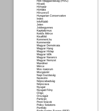
Heti Világgazdaság (HVG)
Híradó
Hírhatár
HírKlikk
Hírszerző
Hungarian Conservative
Index
InfoRádió
Jelen
Jobbegyenes
Kapitalizmus
Kettős Mérce
Kisalföld
Komment.hu
Kommentár
Magyar Demokrata
Magyar Hang
Magyar Hírlap
Magyar Idők
Magyar Narancs
Magyar Nemzet
Mandiner
Mérce
Mos maiorum
Mozgástér
Napi Gazdaság
Neokohn
Népszabadság
Népszava
Nyugat
Nyugati Fény
Origo
Országút
Partizán
Pesti Srácok
Policy Solutions
Portfolio
Radio Freies Europa (RFE)