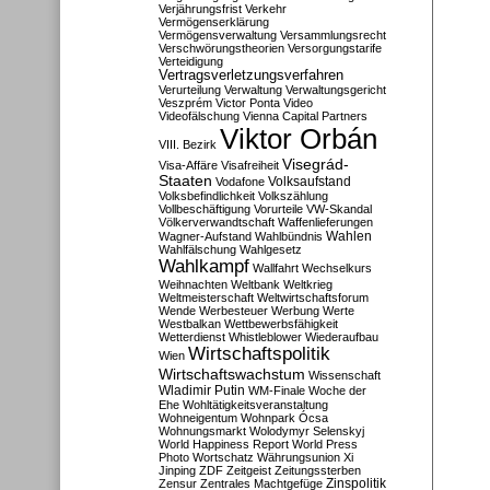
Verjährungsfrist
Verkehr
Vermögenserklärung
Vermögensverwaltung
Versammlungsrecht
Verschwörungstheorien
Versorgungstarife
Verteidigung
Vertragsverletzungsverfahren
Verurteilung
Verwaltung
Verwaltungsgericht
Veszprém
Victor Ponta
Video
Videofälschung
Vienna Capital Partners
Viktor Orbán
VIII. Bezirk
Visegrád-
Visa-Affäre
Visafreiheit
Staaten
Vodafone
Volksaufstand
Volksbefindlichkeit
Volkszählung
Vollbeschäftigung
Vorurteile
VW-Skandal
Völkerverwandtschaft
Waffenlieferungen
Wahlen
Wagner-Aufstand
Wahlbündnis
Wahlfälschung
Wahlgesetz
Wahlkampf
Wallfahrt
Wechselkurs
Weihnachten
Weltbank
Weltkrieg
Weltmeisterschaft
Weltwirtschaftsforum
Wende
Werbesteuer
Werbung
Werte
Westbalkan
Wettbewerbsfähigkeit
Wetterdienst
Whistleblower
Wiederaufbau
Wirtschaftspolitik
Wien
Wirtschaftswachstum
Wissenschaft
Wladimir Putin
WM-Finale
Woche der
Ehe
Wohltätigkeitsveranstaltung
Wohneigentum
Wohnpark Ócsa
Wohnungsmarkt
Wolodymyr Selenskyj
World Happiness Report
World Press
Photo
Wortschatz
Währungsunion
Xi
Jinping
ZDF
Zeitgeist
Zeitungssterben
Zensur
Zentrales Machtgefüge
Zinspolitik