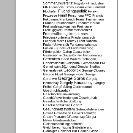
Sommeruniversität
Figyelő
Filmindustrie
FINA
Financial Times
Finanzkrise
Finnland
Flüchtlingspolitik
Flughafen
Forex-
Forint
Prozesse
Forschung
FPÖ
Francis
Fukuyama
Frankreich
Frans Timmermans
Frauen
Frauendebatte
Freedom House
Freihandelsabkommen
Freimaurer
Freizügigkeit
Fremdenfeindlichkeit
Fremdwährungskredite
fried
Friedenskonferenz
Friedensmarsch
Friedrich Merz
Frontex
Front National
Fudan-Universität
Fundamentalismus
Fusion
Fußball
Fót
Föderalisierung
Fördergelder
Gallup
Gastarbeiter
Gastronomie
Gaza-Konflikt
Geburtenrate
Gedenken
Geert Wilders
Gefängnis
Geheimdienste
Geldpolitik
Gemeinsam-PM
Gemeinsam 2014
gend
Gender Studies
Geopolitik
Generalstreik
George Clooney
George Floyd
George Floys
George
George Soros
Gershwin
Gergely
Gergely Karácsony
Homonnay
Gergely
Pröhle
Gergő Sáling
Gerichtsurteil
Geschichtspolitik
Geschlechtsumwandlung
Geschäftsverbindungen
Gesellschaft
Gesellschaftliche Spaltung
Gesetz
Gesellschaftskrise
Gesundheitssystem
Getreidelieferungen
Gewalt
Gewaltserie
Gewerkschaften
Ghaith Pharaon
Giftanschlag
Giorgia
Meloni
Glaubwürdigkeit
Gleichbehandlungsbehörde
Gleichberechtigung
Globalisierung
Gläubiger
Goldener Bär
Golden Globe