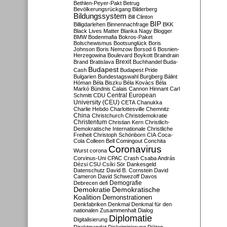
Bethlen-Peyer-Pakt
Betrug
Bevölkerungsrückgang
Bilderberg
Bildungssystem
Bill Clinton
BIP
Billigdarlehen
Binnennachfrage
BKK
Black Lives Matter
Blanka Nagy
Blogger
BMW
Bodenmafia
Bokros-Paket
Bolschewismus
Bootsunglück
Boris
Johnson
Boris Nemzow
Borsod 6
Bosnien-
Herzegowina
Boulevard
Boykott
Braindrain
Brexit
Brand
Bratislava
Buchhandel
Buda-
Budapest
Cash
Budapest Pride
Bulgarien
Bundestagswahl
Burgberg
Bálint
Hóman
Béla Biszku
Béla Kovács
Béla
Markó
Bündnis
Calais
Cannon Hinnant
Carl
Central European
Schmitt
CDU
University (CEU)
CETA
Chanukka
Charlie Hebdo
Charlottesville
Chemnitz
China
Christchurch
Christdemokratie
Christentum
Christian Kern
Christlich-
Demokratische Internationale
Christliche
Freiheit
Christoph Schönborn
CIA
Coca-
Cola
Colleen Bell
Comingout
Conchita
Coronavirus
Wurst
corona
Corvinus-Uni
CPAC
Crash
Csaba András
Dézsi
CSU
Csíki Sör
Dankesgeld
Datenschutz
David B. Cornstein
David
Cameron
David Schwezoff
Davos
Demografie
Debrecen
defi
Demokratie
Demokratische
Koalition
Demonstrationen
Denkfabriken
Denkmal
Denkmal für den
nationalen Zusammenhalt
Dialog
Diplomatie
Digitalisierung