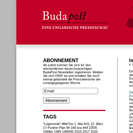
ABONNEMENT
I
Ab sofort können Sie sich für den
6.
wöchentlichen deutschsprachigen
Ei
BudaPost-Newsletter registrieren. Melden
da
Sie sich HIER an und erhalten Sie noch
Eu
einmal gebündelt die Presseberichte der
de
vorangegangenen Woche.
vo
Di
Er
Re
ve
al
Bo
„e
TAGS
Ei
Gá
"Lügenrede"
#MeToo
1. Mai
9/11
15. März
ge
1956
17-Punkte-Plan
99
168 óra
444
li
1968er
1989
1989/90
2016
2017
2020
Un