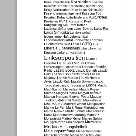
Korruption
Konsumverhalten
Kosovo
Krawalle
Kredite
Kreditrating
Kreml
Krieg
Kriegsverbrechen
Krim-Krise
Kriminalität
Krise
Krisenmanagement
Krisztina Tóth
Kulturkrieg
Kroatien
Kuba
Kulturförderung
Kurdistan
Kurie
kuruc.info
Kyrill
Käfighaltung
Kék Pont
Kötcse
Ladenschließungen
Lajos Bokros
Lajos Rig
Lajos Simicska
Landwirtschaft
lebenslange Haft
Lebensmittel
Lebensmittelqualität
Lehrkräfte
Lehrplan
LGBTQ
Leichtathletik-WM
Lenin
LIBE
Liberale
Liberalismus
Libri
Libyen
Li
Linksallianz
Keqiang
Linke
Linksopposition
Litauen
Literatur
Liz Truss
LMP
Lockdown
Lockerungen
Lokalismus
London
Lánchíd
Rádió
László Botka
László Donáth
László
Földi
László Kiss
László Kövér
László
Majtényi
László Marton
László Nemes
Jeles
László Rajk
László Sólyom
László
Löhne
Toroczkai
László Trócsányi
Macht
Machtkampf
Mafiastaat
Magda Kósa-
Kovács
Magna Charta
Magyar Krónika
Magyar Nemzet
Magyar Posta
Magyar
Telekom
Mahnmal
Maidan
Makkabiade
MAL
MALÉV
Manfred Weber
Manipulation
Marine Le Pen
Mark Rutte
Marktdogmen
Martin Reinke
Martin Schulz
Massaker in
Kenia
Masseneinwanderung
Mateusz
Morawiecki
Matteo Renzi
Matteo Salvini
Mautgebühren
Mazedonien
Mazsihisz
Medien
Meinungsfreiheit
Meinungsumfrage
Menschenhandel
Menschenrechte
Menschenschmuggel