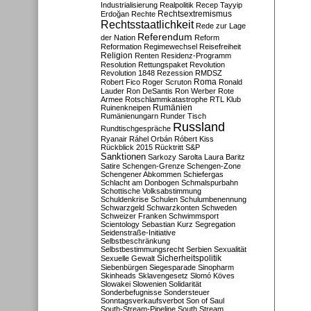
Industrialisierung
Realpolitik
Recep Tayyip
Rechtsextremismus
Erdoğan
Rechte
Rechtsstaatlichkeit
Rede zur Lage
Referendum
der Nation
Reform
Reformation
Regimewechsel
Reisefreiheit
Religion
Renten
Residenz-Programm
Resolution
Rettungspaket
Revolution
Revolution 1848
Rezession
RMDSZ
Roma
Robert Fico
Roger Scruton
Ronald
Lauder
Ron DeSantis
Ron Werber
Rote
Armee
Rotschlammkatastrophe
RTL Klub
Ruinenkneipen
Rumänien
Rumänienungarn
Runder Tisch
Russland
Rundtischgespräche
Ryanair
Ráhel Orbán
Róbert Kiss
Rückblick 2015
Rücktritt
S&P
Sanktionen
Sarkozy
Sarolta Laura Baritz
Satire
Schengen-Grenze
Schengen-Zone
Schengener Abkommen
Schiefergas
Schlacht am Donbogen
Schmalspurbahn
Schottische Volksabstimmung
Schuldenkrise
Schulen
Schulumbenennung
Schwarzgeld
Schwarzkonten
Schweden
Schweizer Franken
Schwimmsport
Scientology
Sebastian Kurz
Segregation
Seidenstraße-Initiative
Selbstbeschränkung
Selbstbestimmungsrecht
Serbien
Sexualität
Sicherheitspolitik
Sexuelle Gewalt
Siebenbürgen
Siegesparade
Sinopharm
Skinheads
Sklavengesetz
Slomó Köves
Slowakei
Slowenien
Solidarität
Sonderbefugnisse
Sondersteuer
Sonntagsverkaufsverbot
Son of Saul
South-Stream-Pipeline
South Stream