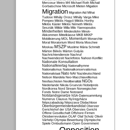
Mercosur
Metro M4
Michael Roth
Michail
Gorbatschow
Microsoft
Mieten
Migation
Migration
Migration Aid
Mihai
Tudose
Mihály Orosz
Mihály Varga
Mike
Pompeo
Miklós Hagyó
Miklós Horthy
Miklós Kásler
Miklós Németh
Miklós
Seszták
Militär
Milla
Milo Yiannopoulos
Minderheiten
Mindestlohn
Minsk-
Abkommen
Mittelklasse
MKB
MKKP
Momentum
Mobilisierung
MOL
Monarchie
Moral
Moratorium
Mord
Moria
Moschee
MSZP
Moskau
Muslime
Mária Schmidt
Márton Békés
Márton Gulyás
Nachrichtendienste
Nachruf
Nachwendezeit
Nacktfotos
Nahost-Konflikt
Nationale Konsultation
Nationalfeiertag
Nationalhymne
Nationalismus
Nationalkonservatismus
Nato
Nationalstaat
NAV
Nazideutschland
Nelson Mandela
Neo-Macchiavellismus
NGOs
Neofaschisten
Neoliberalität
Niederlande
Nikola Gruevski
Nobelpreis
Nordkorea
Nord Stream
Norwegischer
Fonds
Notre Dame
Notstand
Notstandsgesetze
NSA-Datensammlung
Numerus Clausus
Nyíregyháza
Népszabadság
Népszava
Obdachlose
Oberbürgermeisterkandidat
Oberster
Gerichtshof der USA
Oberstes Gericht
Offene Gesellschaft
Offshore-Firmen
Oktoberrevolution
OLAF
Olaf Scholz
Olivér
Várhelyi
Olympia-Bewerbung
Olympische
Spiele
Ombudsmann
Open Government
Opposition