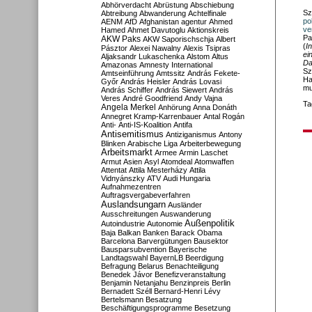
Abhörverdacht
Abrüstung
Abschiebung
Sz
Abtreibung
Abwanderung
Achtelfinale
po
AENM
AfD
Afghanistan
agentur
Ahmed
ve
Hamed
Ahmet Davutoglu
Aktionskreis
Pa
AKW Paks
AKW Saporischschja
Albert
(
I
Pásztor
Alexei Nawalny
Alexis Tsipras
ei
Aljaksandr Lukaschenka
Alstom
Altus
Da
Amazonas
Amnesty International
Sz
Amtseinführung
Amtssitz
András Fekete-
Ha
Győr
András Heisler
András Lovasi
mu
András Schiffer
András Siewert
András
Veres
André Goodfriend
Andy Vajna
Ta
Angela Merkel
Anhörung
Anna Donáth
Annegret Kramp-Karrenbauer
Antal Rogán
Anti-
Anti-IS-Koalition
Antifa
Antisemitismus
Antiziganismus
Antony
Blinken
Arabische Liga
Arbeiterbewegung
Arbeitsmarkt
Armee
Armin Laschet
Armut
Asien
Asyl
Atomdeal
Atomwaffen
Attentat
Attila Mesterházy
Attila
Vidnyánszky
ATV
Audi Hungaria
Aufnahmezentren
Auftragsvergabeverfahren
Auslandsungarn
Ausländer
Ausschreitungen
Auswanderung
Außenpolitik
Autoindustrie
Autonomie
Baja
Balkan
Banken
Barack Obama
Barcelona
Barvergütungen
Bausektor
Bausparsubvention
Bayerische
Landtagswahl
BayernLB
Beerdigung
Befragung
Belarus
Benachteiligung
Benedek Jávor
Benefizveranstaltung
Benjamin Netanjahu
Benzinpreis
Berlin
Bernadett Széll
Bernard-Henri Lévy
Bertelsmann
Besatzung
Beschäftigungsprogramme
Besetzung