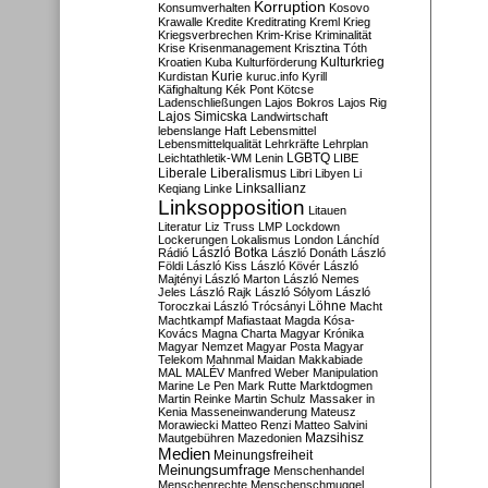
Korruption
Konsumverhalten
Kosovo
Krawalle
Kredite
Kreditrating
Kreml
Krieg
Kriegsverbrechen
Krim-Krise
Kriminalität
Krise
Krisenmanagement
Krisztina Tóth
Kulturkrieg
Kroatien
Kuba
Kulturförderung
Kurdistan
Kurie
kuruc.info
Kyrill
Käfighaltung
Kék Pont
Kötcse
Ladenschließungen
Lajos Bokros
Lajos Rig
Lajos Simicska
Landwirtschaft
lebenslange Haft
Lebensmittel
Lebensmittelqualität
Lehrkräfte
Lehrplan
LGBTQ
Leichtathletik-WM
Lenin
LIBE
Liberale
Liberalismus
Libri
Libyen
Li
Linksallianz
Keqiang
Linke
Linksopposition
Litauen
Literatur
Liz Truss
LMP
Lockdown
Lockerungen
Lokalismus
London
Lánchíd
Rádió
László Botka
László Donáth
László
Földi
László Kiss
László Kövér
László
Majtényi
László Marton
László Nemes
Jeles
László Rajk
László Sólyom
László
Löhne
Toroczkai
László Trócsányi
Macht
Machtkampf
Mafiastaat
Magda Kósa-
Kovács
Magna Charta
Magyar Krónika
Magyar Nemzet
Magyar Posta
Magyar
Telekom
Mahnmal
Maidan
Makkabiade
MAL
MALÉV
Manfred Weber
Manipulation
Marine Le Pen
Mark Rutte
Marktdogmen
Martin Reinke
Martin Schulz
Massaker in
Kenia
Masseneinwanderung
Mateusz
Morawiecki
Matteo Renzi
Matteo Salvini
Mautgebühren
Mazedonien
Mazsihisz
Medien
Meinungsfreiheit
Meinungsumfrage
Menschenhandel
Menschenrechte
Menschenschmuggel