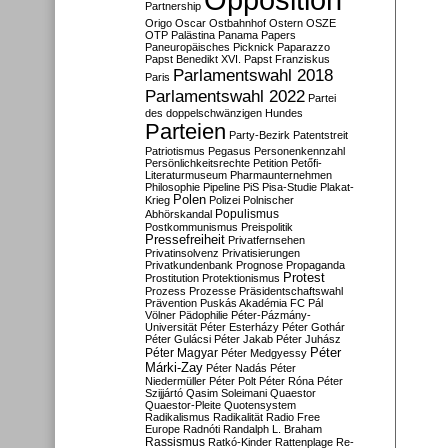
Partnership
Origo
Oscar
Ostbahnhof
Ostern
OSZE
OTP
Palästina
Panama Papers
Paneuropäisches Picknick
Paparazzo
Papst Benedikt XVI.
Papst Franziskus
Parlamentswahl 2018
Paris
Parlamentswahl 2022
Partei
des doppelschwänzigen Hundes
Parteien
Party-Bezirk
Patentstreit
Patriotismus
Pegasus
Personenkennzahl
Persönlichkeitsrechte
Petition
Petőfi-
Literaturmuseum
Pharmaunternehmen
Philosophie
Pipeline
PiS
Pisa-Studie
Plakat-
Polen
Krieg
Polizei
Polnischer
Populismus
Abhörskandal
Postkommunismus
Preispolitik
Pressefreiheit
Privatfernsehen
Privatinsolvenz
Privatisierungen
Privatkundenbank
Prognose
Propaganda
Protest
Prostitution
Protektionismus
Prozess
Prozesse
Präsidentschaftswahl
Prävention
Puskás Akadémia FC
Pál
Völner
Pädophilie
Péter-Pázmány-
Universität
Péter Esterházy
Péter Gothár
Péter Gulácsi
Péter Jakab
Péter Juhász
Péter
Péter Magyar
Péter Medgyessy
Márki-Zay
Péter Nadás
Péter
Niedermüller
Péter Polt
Péter Róna
Péter
Szijjártó
Qasim Soleimani
Quaestor
Quaestor-Pleite
Quotensystem
Radikalismus
Radikalität
Radio Free
Europe
Radnóti
Randalph L. Braham
Rassismus
Ratkó-Kinder
Rattenplage
Re-