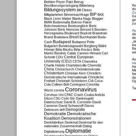
Bethlen-Peyer-Pakt
Betrug
Au
Bevölkerungsrückgang
Bilderberg
du
Bildungssystem
Bill Clinton
Zu
BIP
Billigdarlehen
Binnennachfrage
BKK
Ge
Black Lives Matter
Blanka Nagy
Blogger
ge
BMW
Bodenmafia
Bokros-Paket
zu
Bolschewismus
Bootsunglück
Boris
Johnson
Boris Nemzow
Borsod 6
Bosnien-
Au
Herzegowina
Boulevard
Boykott
Braindrain
üb
Brexit
Brand
Bratislava
Buchhandel
Buda-
de
Budapest
„d
Cash
Budapest Pride
in
Bulgarien
Bundestagswahl
Burgberg
Bálint
Re
Hóman
Béla Biszku
Béla Kovács
Béla
we
Markó
Bündnis
Calais
Cannon Hinnant
Carl
Central European
Schmitt
CDU
Au
University (CEU)
CETA
Chanukka
na
Charlie Hebdo
Charlottesville
Chemnitz
ha
China
Christchurch
Christdemokratie
Mi
Christentum
Christian Kern
Christlich-
Ne
Demokratische Internationale
Christliche
da
Freiheit
Christoph Schönborn
CIA
Coca-
Op
Cola
Colleen Bell
Comingout
Conchita
Coronavirus
Ta
Wurst
corona
Corvinus-Uni
CPAC
Crash
Csaba András
Dézsi
CSU
Csíki Sör
Dankesgeld
Datenschutz
David B. Cornstein
David
Cameron
David Schwezoff
Davos
Demografie
Debrecen
defi
Demokratie
Demokratische
Koalition
Demonstrationen
Denkfabriken
Denkmal
Denkmal für den
nationalen Zusammenhalt
Dialog
Diplomatie
Digitalisierung