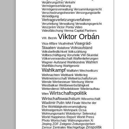
Verjährungsfrist
Verkehr
Vermögenserklärung
Vermögensverwaltung
Versammlungsrecht
Verschwörungstheorien
Versorgungstarife
Verteidigung
Vertragsverletzungsverfahren
Verurteilung
Verwaltung
Verwaltungsgericht
Veszprém
Victor Ponta
Video
Videofälschung
Vienna Capital Partners
Viktor Orbán
VIII. Bezirk
Visegrád-
Visa-Affäre
Visafreiheit
Staaten
Vodafone
Volksaufstand
Volksbefindlichkeit
Volkszählung
Vollbeschäftigung
Vorurteile
VW-Skandal
Völkerverwandtschaft
Waffenlieferungen
Wahlen
Wagner-Aufstand
Wahlbündnis
Wahlfälschung
Wahlgesetz
Wahlkampf
Wallfahrt
Wechselkurs
Weihnachten
Weltbank
Weltkrieg
Weltmeisterschaft
Weltwirtschaftsforum
Wende
Werbesteuer
Werbung
Werte
Westbalkan
Wettbewerbsfähigkeit
Wetterdienst
Whistleblower
Wiederaufbau
Wirtschaftspolitik
Wien
Wirtschaftswachstum
Wissenschaft
Wladimir Putin
WM-Finale
Woche der
Ehe
Wohltätigkeitsveranstaltung
Wohneigentum
Wohnpark Ócsa
Wohnungsmarkt
Wolodymyr Selenskyj
World Happiness Report
World Press
Photo
Wortschatz
Währungsunion
Xi
Jinping
ZDF
Zeitgeist
Zeitungssterben
Zensur
Zentrales Machtgefüge
Zinspolitik