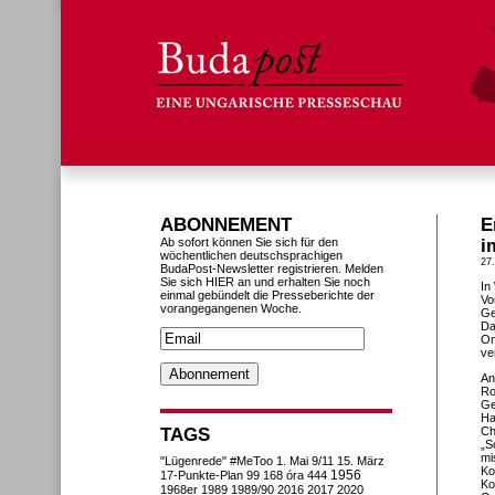
ABONNEMENT
E
Ab sofort können Sie sich für den
i
wöchentlichen deutschsprachigen
27
BudaPost-Newsletter registrieren. Melden
Sie sich HIER an und erhalten Sie noch
In
einmal gebündelt die Presseberichte der
Vo
vorangegangenen Woche.
Ge
Da
On
ve
An
Ro
Ge
Ha
TAGS
Ch
„S
mi
"Lügenrede"
#MeToo
1. Mai
9/11
15. März
Ko
1956
17-Punkte-Plan
99
168 óra
444
Ko
1968er
1989
1989/90
2016
2017
2020