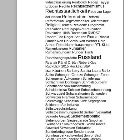
Industrialisierung
Realpolitik
Recep Tayyip
Rechtsextremismus
Erdoğan
Rechte
Rechtsstaatlichkeit
Rede zur Lage
Referendum
der Nation
Reform
Reformation
Regimewechsel
Reisefreiheit
Religion
Renten
Residenz-Programm
Resolution
Rettungspaket
Revolution
Revolution 1848
Rezession
RMDSZ
Roma
Robert Fico
Roger Scruton
Ronald
Lauder
Ron DeSantis
Ron Werber
Rote
Armee
Rotschlammkatastrophe
RTL Klub
Ruinenkneipen
Rumänien
Rumänienungarn
Runder Tisch
Russland
Rundtischgespräche
Ryanair
Ráhel Orbán
Róbert Kiss
Rückblick 2015
Rücktritt
S&P
Sanktionen
Sarkozy
Sarolta Laura Baritz
Satire
Schengen-Grenze
Schengen-Zone
Schengener Abkommen
Schiefergas
Schlacht am Donbogen
Schmalspurbahn
Schottische Volksabstimmung
Schuldenkrise
Schulen
Schulumbenennung
Schwarzgeld
Schwarzkonten
Schweden
Schweizer Franken
Schwimmsport
Scientology
Sebastian Kurz
Segregation
Seidenstraße-Initiative
Selbstbeschränkung
Selbstbestimmungsrecht
Serbien
Sexualität
Sicherheitspolitik
Sexuelle Gewalt
Siebenbürgen
Siegesparade
Sinopharm
Skinheads
Sklavengesetz
Slomó Köves
Slowakei
Slowenien
Solidarität
Sonderbefugnisse
Sondersteuer
Sonntagsverkaufsverbot
Son of Saul
South-Stream-Pipeline
South Stream