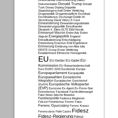
Direktmandat
Diskriminierung
Diäten
Donald Trump
Dokumentation
Donald
Tusk
Donau
Doping
Doppelte
Staatsbürgerschaft
Dritter Weltkrieg
Drogenpolitik
Drogentestpflicht
Dschihad
Dschihadismus
Dschungel
Dublin-III-
Verordnung
Dávid Vitézy
E-Card
Einwanderung
Einwanderungsdebatte
Einwanderungspolitik
Einzelhandel
Elisabeth II.
Eliten
ELTE
Előd Novák
Emmanuel Macron
Endre Ady
Endre
Energiepolitik
Ságvári
England
Entradikalisierung
Entschädigung
Entwicklung
Erasmus
Erbil
Ergebnisse
Erinnerung
Erklärung von Alba Iulia
ERSTE Group
Erster Weltkrieg
Establishment
Ethnische Homogenität
EU
EU-
EU-Gelder
EU-Gipfel
Kommission
EU-Ratspräsidentschaft
Euro
EURO 2020
Eurobonds
Europa
Europaparlament
Europapolitik
Europawahlen
Europäische
Integration
Europäischer Gerichtshof
Europäische Volkspartei
(EuGH)
(EVP)
Eurozone
Ex-Agent
Ex-Porno-Star
Extremismus
Facebook
Fachkräftemangel
Fake News
falsche Beweise
Familienpolitik
Federica Mogherini
Felcsút
Feminismus
Ferenc Falus
Ferenc Gyurcsány
Ferenc Krausz
Fidesz
Ferencváros
Fidel Castro
Fidesz-Regierung
Fidesz-