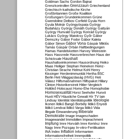
Goldman Sachs
Gordon Bajnai
Grenzzaun
Grenzkontrollen
Griechenland
Griechisch-katholische Kirche
Großbritannien
Große Koalition
Großungarn
Grundeinkommen
Grüne
Gwendoline Delbos-Corfield
Gyula Horn
Gyula Molnár
Gyöngyöspata
György
Budaházy
György Donáth
György Gattyán
György Hunvald
György Konrád
György
Lukács
György Matolcsy
Győr
Gábor
Demszky
Gábor Fodor
Gábor Kaleta
Gábor Vona
Gábor Simon
Gáspár Miklós
Tamás
Gáspár Orbán
Haftbedingungen
Hamas
Handelsketten
Harvey Weinstein
Hass
Hassrede
Hassverbrechen
Haus der
Haushalt
Schicksale
Haushaltseinkommen
Hausordnung
Heiko
Maas
Heiliger Stephan
Heineken
Heinz-
Christian Strache
Helmut Kohl
Henry
Kissinger
Herdenimmunität
Hertha BSC
Berlin
Heti Világgazdaság (HVG)
Heti
Válasz
Hilfsmaßnahmen
Hilfspaket
Hillary
Clinton
Historikerstreit
Hitler-Vergleich
Hollókő
Holocaust
Homo-Ehe
Homophobie
Homosexualität
Horst Seehofer
Hunxit
Huxit
HÉV
Häusliche Gewalt
Hír TV
Iain
Lindsay
Identität
Identitätspolitik
Ideologie
Ikonen
Ildikó Bangó Borbély
Ildikó Enyedi
Ildikó Lendvai
Ildikó Varga
Ildikó Vida
Illiberale
Illegale Einwanderung
Demokratie
Image
Imageschaden
Imagewandel
Immobilien
Impeachment
Impfung
Imre Horváth
Imre Kertész
Imre
Nagy
Imre Pozsgay
In-vitro-Fertilisation
Inflation
INA
Index
Informanten
Informationsfreiheit
Innenpolitik