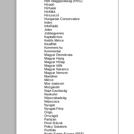
Heti Világgazdaság (HVG)
Híradó
Hírhatár
HírKlikk
Hírszerző
Hungarian Conservative
Index
InfoRádió
Jelen
Jobbegyenes
Kapitalizmus
Kettős Mérce
Kisalföld
Komment.hu
Kommentár
Magyar Demokrata
Magyar Hang
Magyar Hírlap
Magyar Idők
Magyar Narancs
Magyar Nemzet
Mandiner
Mérce
Mos maiorum
Mozgástér
Napi Gazdaság
Neokohn
Népszabadság
Népszava
Nyugat
Nyugati Fény
Origo
Országút
Partizán
Pesti Srácok
Policy Solutions
Portfolio
Radio Freies Europa (RFE)