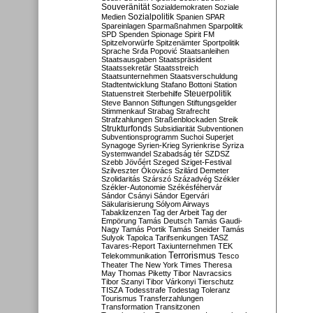
Souveränität
Sozialdemokraten
Soziale
Sozialpolitik
Medien
Spanien
SPAR
Spareinlagen
Sparmaßnahmen
Sparpolitik
SPD
Spenden
Spionage
Spirit FM
Spitzelvorwürfe
Spitzenämter
Sportpolitik
Sprache
Srđa Popović
Staatsanleihen
Staatsausgaben
Staatspräsident
Staatssekretär
Staatsstreich
Staatsunternehmen
Staatsverschuldung
Stadtentwicklung
Stafano Bottoni
Station
Steuerpolitik
Statuenstreit
Sterbehilfe
Steve Bannon
Stiftungen
Stiftungsgelder
Stimmenkauf
Strabag
Strafrecht
Strafzahlungen
Straßenblockaden
Streik
Strukturfonds
Subsidiarität
Subventionen
Subventionsprogramm
Suchoi Superjet
Synagoge
Syrien-Krieg
Syrienkrise
Syriza
Systemwandel
Szabadság tér
SZDSZ
Szebb Jövőért
Szeged
Sziget-Festival
Szilveszter Ókovács
Szilárd Demeter
Szolidaritás
Szárszó
Századvég
Székler
Székler-Autonomie
Székésféhervár
Sándor Csányi
Sándor Egervári
Säkularisierung
Sólyom Airways
Tabaklizenzen
Tag der Arbeit
Tag der
Empörung
Tamás Deutsch
Tamás Gaudi-
Nagy
Tamás Portik
Tamás Sneider
Tamás
Sulyok
Tapolca
Tarifsenkungen
TASZ
Tavares-Report
Taxiunternehmen
TEK
Terrorismus
Telekommunikation
Tesco
Theater
The New York Times
Theresa
May
Thomas Piketty
Tibor Navracsics
Tibor Szanyi
Tibor Várkonyi
Tierschutz
TISZA
Todesstrafe
Todestag
Toleranz
Tourismus
Transferzahlungen
Transformation
Transitzonen