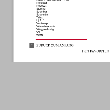
Reflektor
Reposzt
Stop.hu
Szombat
Szuverén
Telex
Új Szó
Vasárnap
Véleményvezér
Világgazdaság
VS
WMN
^
ZURÜ
CK 
ZUM 
ANFANG
DEN 
FAVORITEN 