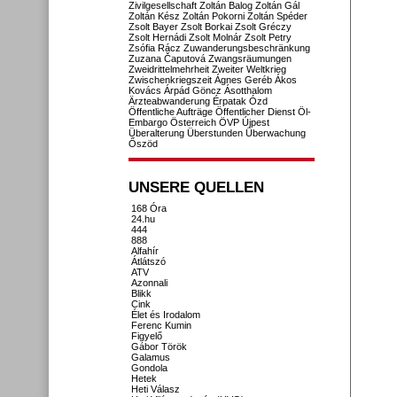
Zivilgesellschaft
Zoltán Balog
Zoltán Gál
Zoltán Kész
Zoltán Pokorni
Zoltán Spéder
Zsolt Bayer
Zsolt Borkai
Zsolt Gréczy
Zsolt Hernádi
Zsolt Molnár
Zsolt Petry
Zsófia Rácz
Zuwanderungsbeschränkung
Zuzana Čaputová
Zwangsräumungen
Zweidrittelmehrheit
Zweiter Weltkrieg
Zwischenkriegszeit
Ágnes Geréb
Ákos
Kovács
Árpád Göncz
Ásotthalom
Ärzteabwanderung
Érpatak
Ózd
Öffentliche Aufträge
Öffentlicher Dienst
Öl-
Embargo
Österreich
ÖVP
Újpest
Überalterung
Überstunden
Überwachung
Őszöd
UNSERE QUELLEN
168 Óra
24.hu
444
888
Alfahír
Átlátszó
ATV
Azonnali
Blikk
Cink
Élet és Irodalom
Ferenc Kumin
Figyelő
Gábor Török
Galamus
Gondola
Hetek
Heti Válasz