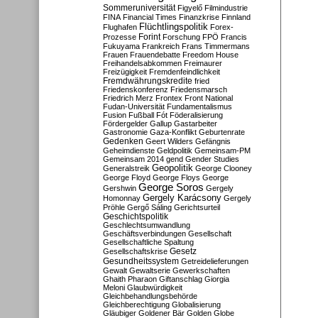
Sommeruniversität
Figyelő
Filmindustrie
FINA
Financial Times
Finanzkrise
Finnland
Flüchtlingspolitik
Flughafen
Forex-
Forint
Prozesse
Forschung
FPÖ
Francis
Fukuyama
Frankreich
Frans Timmermans
Frauen
Frauendebatte
Freedom House
Freihandelsabkommen
Freimaurer
Freizügigkeit
Fremdenfeindlichkeit
Fremdwährungskredite
fried
Friedenskonferenz
Friedensmarsch
Friedrich Merz
Frontex
Front National
Fudan-Universität
Fundamentalismus
Fusion
Fußball
Fót
Föderalisierung
Fördergelder
Gallup
Gastarbeiter
Gastronomie
Gaza-Konflikt
Geburtenrate
Gedenken
Geert Wilders
Gefängnis
Geheimdienste
Geldpolitik
Gemeinsam-PM
Gemeinsam 2014
gend
Gender Studies
Geopolitik
Generalstreik
George Clooney
George Floyd
George Floys
George
George Soros
Gershwin
Gergely
Gergely Karácsony
Homonnay
Gergely
Pröhle
Gergő Sáling
Gerichtsurteil
Geschichtspolitik
Geschlechtsumwandlung
Geschäftsverbindungen
Gesellschaft
Gesellschaftliche Spaltung
Gesetz
Gesellschaftskrise
Gesundheitssystem
Getreidelieferungen
Gewalt
Gewaltserie
Gewerkschaften
Ghaith Pharaon
Giftanschlag
Giorgia
Meloni
Glaubwürdigkeit
Gleichbehandlungsbehörde
Gleichberechtigung
Globalisierung
Gläubiger
Goldener Bär
Golden Globe