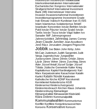
Inslovenzen
Insolvenzen
Intellektuelle
Interkontinentalraketen
Internationaler
Eucharistischer Kongress
Internationaler
Strafgerichtshof
International Investment
Bank (IIB)
Internetsteuer
Interview
Invasion
Invasionsmahnmal
Investitionen
Investitionsprogramme
Investment Grade
Irak-Einsatz
Irakisch-Kurdistan
Iran
IS
ISIS
Israel
Islam
Islamismus
Isolationismus
Istanbuler Konvention
István Bethlen
István
Pukli
István Pásztor
István Szabó
István
Tarlós
István Tisza
István Vágó
Italien
Ivo
Sanader
IWF
Jahresprognose
Jahrestag
Jahresrückblick
James Corney
Jean-Claude Juncker
Jean Asselborn
Jenő Rácz
Jerusalem
Jewgeni Prigoschin
Jobbik
Joe Biden
John Kirby
John
McCain
Judentum
Judith Sargentini
Judit
Varga
Jugendschutz
Jungwähler
Justizsystem
János Dénes Orbán
János
Lázár
János Volner
János Zuschlag
János
Áder
József Antall
József Szájer
József
Tóbiás
Jüdische Gemeinde
Kalter Krieg
Kapitalismus
Kapitol
Kardinalgesetz
Karl
Marx
Karpatoukraine
Kasachstan
Katalin
Katalin Novák
Karikó
Katalonien
Katholische Kirche
KDNP
Kecskemét
Kernklientel
Kettenbrücke
KGB
Kinderarmut
Kinderschutzgesetz
Kindesmissbrauch
Kirchen
Klaus Johannis
Kleiderordnung
Kleinanleger
Klimaneutralität
Klimawandel
Klubrádió
Klára Dobrev
Kommunalpolitik
Kommunalwahlen
Kommunismus
Konflikt
Konflikte
Konjunkturaussichten
Konservative
Konsens
Konsum