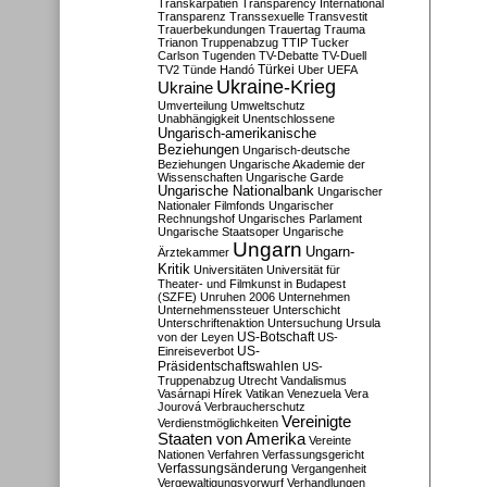
Transkarpatien
Transparency International
Transparenz
Transsexuelle
Transvestit
Trauerbekundungen
Trauertag
Trauma
Trianon
Truppenabzug
TTIP
Tucker
Carlson
Tugenden
TV-Debatte
TV-Duell
Türkei
TV2
Tünde Handó
Uber
UEFA
Ukraine-Krieg
Ukraine
Umverteilung
Umweltschutz
Unabhängigkeit
Unentschlossene
Ungarisch-amerikanische
Beziehungen
Ungarisch-deutsche
Beziehungen
Ungarische Akademie der
Wissenschaften
Ungarische Garde
Ungarische Nationalbank
Ungarischer
Nationaler Filmfonds
Ungarischer
Rechnungshof
Ungarisches Parlament
Ungarische Staatsoper
Ungarische
Ungarn
Ungarn-
Ärztekammer
Kritik
Universitäten
Universität für
Theater- und Filmkunst in Budapest
(SZFE)
Unruhen 2006
Unternehmen
Unternehmenssteuer
Unterschicht
Unterschriftenaktion
Untersuchung
Ursula
US-Botschaft
von der Leyen
US-
US-
Einreiseverbot
Präsidentschaftswahlen
US-
Truppenabzug
Utrecht
Vandalismus
Vasárnapi Hírek
Vatikan
Venezuela
Vera
Jourová
Verbraucherschutz
Vereinigte
Verdienstmöglichkeiten
Staaten von Amerika
Vereinte
Nationen
Verfahren
Verfassungsgericht
Verfassungsänderung
Vergangenheit
Vergewaltigungsvorwurf
Verhandlungen