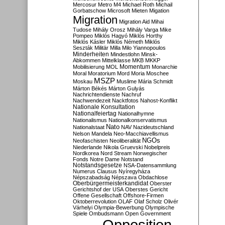
Mercosur
Metro M4
Michael Roth
Michail
Gorbatschow
Microsoft
Mieten
Migation
Migration
Migration Aid
Mihai
Tudose
Mihály Orosz
Mihály Varga
Mike
Pompeo
Miklós Hagyó
Miklós Horthy
Miklós Kásler
Miklós Németh
Miklós
Seszták
Militär
Milla
Milo Yiannopoulos
Minderheiten
Mindestlohn
Minsk-
Abkommen
Mittelklasse
MKB
MKKP
Momentum
Mobilisierung
MOL
Monarchie
Moral
Moratorium
Mord
Moria
Moschee
MSZP
Moskau
Muslime
Mária Schmidt
Márton Békés
Márton Gulyás
Nachrichtendienste
Nachruf
Nachwendezeit
Nacktfotos
Nahost-Konflikt
Nationale Konsultation
Nationalfeiertag
Nationalhymne
Nationalismus
Nationalkonservatismus
Nato
Nationalstaat
NAV
Nazideutschland
Nelson Mandela
Neo-Macchiavellismus
NGOs
Neofaschisten
Neoliberalität
Niederlande
Nikola Gruevski
Nobelpreis
Nordkorea
Nord Stream
Norwegischer
Fonds
Notre Dame
Notstand
Notstandsgesetze
NSA-Datensammlung
Numerus Clausus
Nyíregyháza
Népszabadság
Népszava
Obdachlose
Oberbürgermeisterkandidat
Oberster
Gerichtshof der USA
Oberstes Gericht
Offene Gesellschaft
Offshore-Firmen
Oktoberrevolution
OLAF
Olaf Scholz
Olivér
Várhelyi
Olympia-Bewerbung
Olympische
Spiele
Ombudsmann
Open Government
Opposition