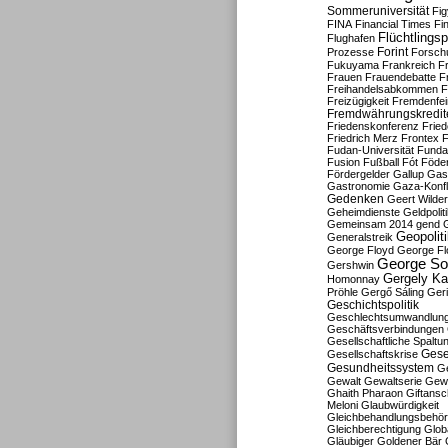
Sommeruniversität
Fig
FINA
Financial Times
Fi
Flüchtlingsp
Flughafen
Forint
Prozesse
Forsch
Fukuyama
Frankreich
F
Frauen
Frauendebatte
F
Freihandelsabkommen
F
Freizügigkeit
Fremdenfein
Fremdwährungskredit
Friedenskonferenz
Frie
Friedrich Merz
Frontex
F
Fudan-Universität
Funda
Fusion
Fußball
Fót
Föder
Fördergelder
Gallup
Gast
Gastronomie
Gaza-Konfl
Gedenken
Geert Wilde
Geheimdienste
Geldpolit
Gemeinsam 2014
gend
Geopolit
Generalstreik
George Floyd
George Fl
George So
Gershwin
Gergely K
Homonnay
Pröhle
Gergő Sáling
Geri
Geschichtspolitik
Geschlechtsumwandlun
Geschäftsverbindungen
Gesellschaftliche Spaltu
Gese
Gesellschaftskrise
Gesundheitssystem
Ge
Gewalt
Gewaltserie
Gew
Ghaith Pharaon
Giftansc
Meloni
Glaubwürdigkeit
Gleichbehandlungsbehö
Gleichberechtigung
Glob
Gläubiger
Goldener Bär