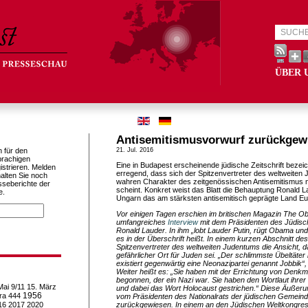
ÜBER 
Antisemitismusvorwurf zurückgew
h für den
21. Jul. 2016
prachigen
Eine in Budapest erscheinende jüdische Zeitschrift bezei
istrieren. Melden
erregend, dass sich der Spitzenvertreter des weltweiten
alten Sie noch
wahren Charakter des zeitgenössischen Antisemitismus ni
sseberichte der
scheint. Konkret weist das Blatt die Behauptung Ronald
e.
Ungarn das am stärksten antisemitisch geprägte Land Eu
Vor einigen Tagen erschien im britischen Magazin The Ob
umfangreiches
Interview
mit dem Präsidenten des Jüdisc
Ronald Lauder. In ihm „lobt Lauder Putin, rügt Obama un
es in der Überschrift heißt. In einem kurzen Abschnitt des 
Spitzenvertreter des weltweiten Judentums die Ansicht, 
gefährlicher Ort für Juden sei. „Der schlimmste Übeltäter 
existiert gegenwärtig eine Neonazipartei genannt Jobbik“,
Weiter heißt es: „Sie haben mit der Errichtung von Denk
begonnen, der ein Nazi war. Sie haben den Wortlaut ihre
Mai
9/11
15. März
und dabei das Wort Holocaust gestrichen.“ Diese Äuße
1956
ra
444
vom Präsidenten des Nationalrats der jüdischen Gemeind
16
2017
2020
zurückgewiesen. In einem an den Jüdischen Weltkongress