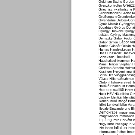
Goldman Sachs
Gordon 
Grenzz
Grenzkontrollen
Griechisch-katholische K
Großbritannien
Große Koa
Großungarn
Grundeink
Gwendoline Delbos-Corfi
Gyula Molnár
Gyöngyös
Budaházy
György Doná
György Hunvald
György
Lukács
György Matolcs
Demszky
Gábor Fodor
Gábor Vo
Gábor Simon
Tamás
Gáspár Orbán
Ha
Hamas
Handelsketten
H
Hass
Hassrede
Hassver
Haushalt
Schicksale
Haushaltseinkommen
Ha
Maas
Heiliger Stephan
H
Christian Strache
Helmut
Kissinger
Herdenimmunit
Berlin
Heti Világgazdasá
Válasz
Hilfsmaßnahmen
Clinton
Historikerstreit
Hi
Hollókő
Holocaust
Homo
Homosexualität
Horst 
Huxit
HÉV
Häusliche Ge
Lindsay
Identität
Identität
Ikonen
Ildikó Bangó Borb
Ildikó Lendvai
Ildikó Varg
Il
Illegale Einwanderung
Demokratie
Image
Ima
Imagewandel
Immobilien
Impfung
Imre Horváth
I
Nagy
Imre Pozsgay
In-v
Inflation
INA
Index
Info
Informationsfreiheit
Innen