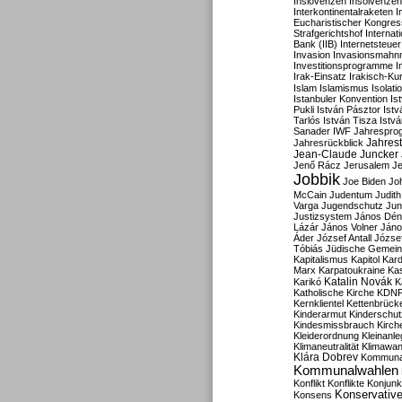
Inslovenzen
Insolvenzen
Interkontinentalraketen
I
Eucharistischer Kongres
Strafgerichtshof
Internat
Bank (IIB)
Internetsteuer
Invasion
Invasionsmahn
Investitionsprogramme
I
Irak-Einsatz
Irakisch-Ku
Islam
Islamismus
Isolat
Istanbuler Konvention
Is
Pukli
István Pásztor
Ist
Tarlós
István Tisza
Istv
Sanader
IWF
Jahrespro
Jahres
Jahresrückblick
Jean-Claude Juncker
Jenő Rácz
Jerusalem
Je
Jobbik
Joe Biden
Jo
McCain
Judentum
Judith
Varga
Jugendschutz
Jun
Justizsystem
János Dén
Lázár
János Volner
Jáno
Áder
József Antall
József
Tóbiás
Jüdische Gemei
Kapitalismus
Kapitol
Kard
Marx
Karpatoukraine
Ka
Katalin Novák
Karikó
K
Katholische Kirche
KDN
Kernklientel
Kettenbrück
Kinderarmut
Kinderschu
Kindesmissbrauch
Kirch
Kleiderordnung
Kleinanle
Klimaneutralität
Klimawan
Klára Dobrev
Kommunal
Kommunalwahlen
Konflikt
Konflikte
Konjunk
Konservativ
Konsens