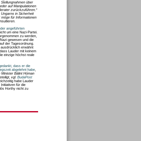
e Stellungnahmen über
eder auf Manipulationen
Berater zurückzuführen.“
 Ungarns in Sicherheit
r möge für Informationen
sultieren.
uder angeführten
icht um eine Nazi-Partei.
wahrgenommen zu werden,
n Nazi gewesen und die
auf der Tagesordnung.
 ausdrücklich erwähnt
 dass Lauder mit keinem
ie einzige höchst reale
gedankt, dass er die
iegszeit abgelehnt habe
,
 Minister Bálint Hóman
eiligt, vgl.
BudaPost
eichzeitig habe Lauder
itiativen für die
lós Horthy nicht zu