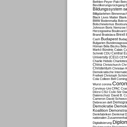
Bethlen-Peyer-Pakt
Betr
Bevölkerungsrückgang
B
Bildungssystem
Bil
Billigdarlehen
Binnennach
Black Lives Matter
Blan
BMW
Bodenmafia
Bokro
Bolschewismus
Bootsun
Johnson
Boris Nemzow
Herzegowina
Boulevard
Brexit
Brand
Bratislava
Budapest
Cash
Budap
Bulgarien
Bundestagswa
Hóman
Béla Biszku
Béla
Markó
Bündnis
Calais
Ca
Central E
Schmitt
CDU
University (CEU)
CET
Charlie Hebdo
Charlottes
China
Christchurch
Chr
Christentum
Christian 
Demokratische Internati
Freiheit
Christoph Schön
Cola
Colleen Bell
Coming
Coron
Wurst
corona
Corvinus-Uni
CPAC
Cra
Dézsi
CSU
Csíki Sör
Da
Datenschutz
David B. Co
Cameron
David Schwezo
Demogra
Debrecen
defi
Demokratie
Demokr
Koalition
Demonstra
Denkfabriken
Denkmal
D
nationalen Zusammenhal
Diplom
Digitalisierung