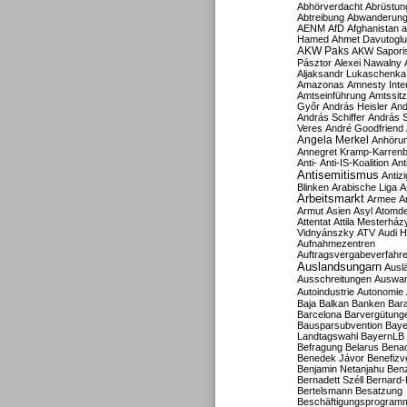
Abhörverdacht
Abrüstun
Abtreibung
Abwanderun
AENM
AfD
Afghanistan
a
Hamed
Ahmet Davutoglu
AKW Paks
AKW Sapori
Pásztor
Alexei Nawalny
Aljaksandr Lukaschenka
Amazonas
Amnesty Inter
Amtseinführung
Amtssitz
Győr
András Heisler
And
András Schiffer
András S
Veres
André Goodfriend
Angela Merkel
Anhöru
Annegret Kramp-Karren
Anti-
Anti-IS-Koalition
Ant
Antisemitismus
Antiz
Blinken
Arabische Liga
A
Arbeitsmarkt
Armee
A
Armut
Asien
Asyl
Atomde
Attentat
Attila Mesterház
Vidnyánszky
ATV
Audi H
Aufnahmezentren
Auftragsvergabeverfahr
Auslandsungarn
Ausl
Ausschreitungen
Auswa
Autoindustrie
Autonomie
Baja
Balkan
Banken
Bar
Barcelona
Barvergütung
Bausparsubvention
Baye
Landtagswahl
BayernLB
Befragung
Belarus
Benac
Benedek Jávor
Benefizv
Benjamin Netanjahu
Benz
Bernadett Széll
Bernard-
Bertelsmann
Besatzung
Beschäftigungsprogram