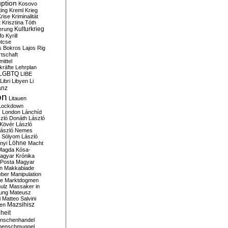
ption
Kosovo
ting
Kreml
Krieg
rise
Kriminalität
t
Krisztina Tóth
Kulturkrieg
erung
fo
Kyrill
tcse
s Bokros
Lajos Rig
tschaft
ittel
kräfte
Lehrplan
LGBTQ
LIBE
Libri
Libyen
Li
anz
on
Litauen
Lockdown
s
London
Lánchíd
zló Donáth
László
 Kövér
László
ászló Nemes
ó Sólyom
László
Löhne
nyi
Macht
Magda Kósa-
agyar Krónika
Posta
Magyar
n
Makkabiade
eber
Manipulation
te
Marktdogmen
ulz
Massaker in
ung
Mateusz
i
Matteo Salvini
en
Mazsihisz
heit
nschenhandel
henschmuggel