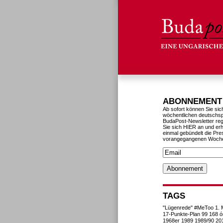
ABONNEMENT
Ab sofort können Sie sic
wöchentlichen deutschs
BudaPost-Newsletter reg
Sie sich HIER an und erh
einmal gebündelt die Pre
vorangegangenen Woch
TAGS
"Lügenrede"
#MeToo
1. 
17-Punkte-Plan
99
168 ó
1968er
1989
1989/90
20