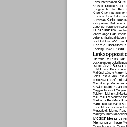
Korru
Konsumverhalten
Krawalle
Kredite
Kreditra
Kriegsverbrechen
Krim-K
Krise
Krisenmanagemen
Kroatien
Kuba
Kulturförd
Kurdistan
Kurie
kuruc.in
Käfighaltung
Kék Pont
Kö
Ladenschließungen
Lajo
Lajos Simicska
Landwir
lebenslange Haft
Lebensm
Lebensmittelqualität
Lehr
Leichtathletik-WM
Lenin
Liberale
Liberalismus
Linksalli
Keqiang
Linke
Linksoppositi
Literatur
Liz Truss
LMP
Lockerungen
Lokalismu
Rádió
László Botka
Lás
Földi
László Kiss
László
Majtényi
László Marton
L
Jeles
László Rajk
Lászl
Toroczkai
László Trócsá
Machtkampf
Mafiastaat
Kovács
Magna Charta
M
Magyar Nemzet
Magyar 
Telekom
Mahnmal
Maida
MAL
MALÉV
Manfred W
Marine Le Pen
Mark Rut
Martin Reinke
Martin Sch
Kenia
Masseneinwander
Morawiecki
Matteo Renz
Mautgebühren
Mazedoni
Medien
Meinungsfrei
Meinungsumfrage
Me
Menschenrechte
Mensc