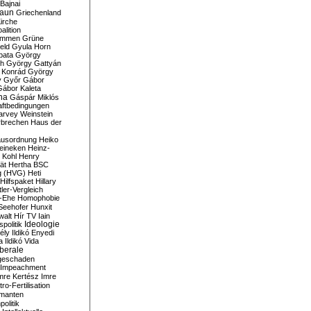
Bajnai
aun
Griechenland
irche
lition
ommen
Grüne
eld
Gyula Horn
pata
György
th
György Gattyán
 Konrád
György
y
Győr
Gábor
Gábor Kaleta
na
Gáspár Miklós
ftbedingungen
arvey Weinstein
brechen
Haus der
usordnung
Heiko
eineken
Heinz-
 Kohl
Henry
ät
Hertha BSC
g (HVG)
Heti
Hilfspaket
Hillary
tler-Vergleich
-Ehe
Homophobie
Seehofer
Hunxit
walt
Hír TV
Iain
spolitik
Ideologie
ély
Ildikó Enyedi
a
Ildikó Vida
liberale
geschaden
Impeachment
mre Kertész
Imre
itro-Fertilisation
rmanten
politik