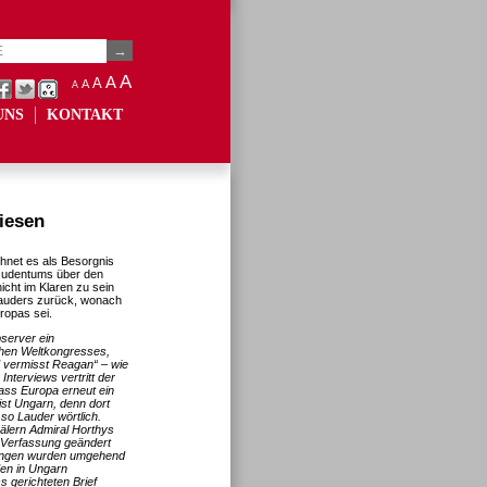
A
A
A
A
A
UNS
KONTAKT
iesen
chnet es als Besorgnis
 Judentums über den
cht im Klaren zu sein
 Lauders zurück, wonach
ropas sei.
server ein
hen Weltkongresses,
d vermisst Reagan“ – wie
Interviews vertritt der
dass Europa erneut ein
ist Ungarn, denn dort
 so Lauder wörtlich.
mälern Admiral Horthys
r Verfassung geändert
rungen wurden umgehend
en in Ungarn
 gerichteten Brief