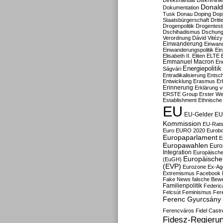
Direktmandat
Diskrimini
Donald
Dokumentation
Tusk
Donau
Doping
Dop
Staatsbürgerschaft
Dritt
Drogenpolitik
Drogentestp
Dschihadismus
Dschung
Verordnung
Dávid Vitézy
Einwanderung
Einwan
Einwanderungspolitik
Ein
Elisabeth II.
Eliten
ELTE
Emmanuel Macron
En
Energiepolitik
Ságvári
Entradikalisierung
Entsc
Entwicklung
Erasmus
Erb
Erinnerung
Erklärung vo
ERSTE Group
Erster We
Establishment
Ethnische
EU
EU-Gelder
EU
Kommission
EU-Rats
Euro
EURO 2020
Eurob
Europaparlament
E
Europawahlen
Euro
Integration
Europäische
Europäische 
(EuGH)
(EVP)
Eurozone
Ex-Ag
Extremismus
Facebook
Fake News
falsche Bew
Familienpolitik
Federic
Felcsút
Feminismus
Fer
Ferenc Gyurcsány
Ferencváros
Fidel Castr
Fidesz-Regieru