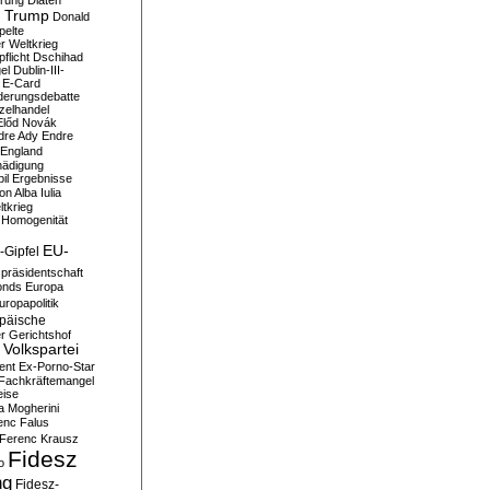
erung
Diäten
 Trump
Donald
pelte
er Weltkrieg
flicht
Dschihad
el
Dublin-III-
E-Card
derungsdebatte
zelhandel
Előd Novák
dre Ady
Endre
England
hädigung
il
Ergebnisse
n Alba Iulia
ltkrieg
 Homogenität
EU-
-Gipfel
präsidentschaft
onds
Europa
uropapolitik
päische
r Gerichtshof
Volkspartei
ent
Ex-Porno-Star
Fachkräftemangel
eise
a Mogherini
enc Falus
Ferenc Krausz
Fidesz
o
ng
Fidesz-