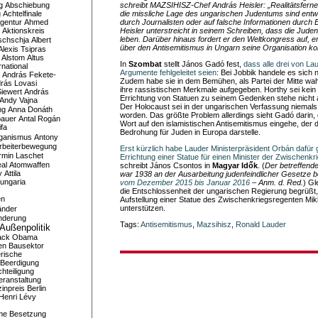
g
Abschiebung
schreibt MAZSIHISZ-Chef András Heisler: „Realitätsfern
g
Achtelfinale
die missliche Lage des ungarischen Judentums sind entw
gentur
Ahmed
durch Journalisten oder auf falsche Informationen durch 
Aktionskreis
Heisler unterstreicht in seinem Schreiben, dass die Juden
leben. Darüber hinaus fordert er den Weltkongress auf, e
schschja
Albert
über den Antisemitismus in Ungarn seine Organisation kon
Alexis Tsipras
Alstom
Altus
In
Szombat
stellt János Gadó fest,
dass alle drei von La
national
Argumente fehlgeleitet seien
: Bei Jobbik handele es sich n
András Fekete-
Zudem habe sie in dem Bemühen, als Partei der Mitte 
rás Lovasi
ihre rassistischen Merkmale aufgegeben. Horthy sei kei
iewert
András
Errichtung von Statuen zu seinem Gedenken stehe nicht 
Andy Vajna
Der Holocaust sei in der ungarischen Verfassung niemals
ng
Anna Donáth
worden. Das größte Problem allerdings sieht Gadó darin,
bauer
Antal Rogán
Wort auf den islamistischen Antisemitismus eingehe, der d
ifa
Bedrohung für Juden in Europa darstelle.
iganismus
Antony
rbeiterbewegung
Erst kürzlich habe Lauder Ministerpräsident Orbán dafür 
rmin Laschet
Errichtung einer Statue für einen Minister der Zwischenkr
al
Atomwaffen
schreibt János Csontos in
Magyar Idők
. (
Der betreffende
y
Attila
war 1938 an der Ausarbeitung judenfeindlicher Gesetze bet
ungaria
vom Dezember 2015 bis Januar 2016
– Anm. d. Red.
) Gl
die Entschlossenheit der ungarischen Regierung begrüßt, In
en
Aufstellung einer Statue des Zwischenkriegsregenten Mik
unterstützen.
änder
nderung
Tags:
Antisemitismus
,
Mazsihisz
,
Ronald Lauder
Außenpolitik
ack Obama
en
Bausektor
rische
Beerdigung
hteiligung
eranstaltung
inpreis
Berlin
Henri Lévy
me
Besetzung