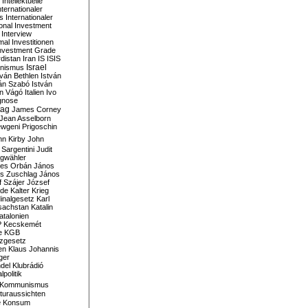
Intellektuelle
nternationaler
s
Internationaler
ional Investment
Interview
mal
Investitionen
nvestment Grade
rdistan
Iran
IS
ISIS
Israel
ionismus
tván Bethlen
István
ván Szabó
István
án Vágó
Italien
Ivo
gnose
tag
James Corney
Jean Asselborn
wgeni Prigoschin
hn Kirby
John
 Sargentini
Judit
gwähler
es Orbán
János
s Zuschlag
János
 Szájer
József
nde
Kalter Krieg
inalgesetz
Karl
sachstan
Katalin
atalonien
P
Kecskemét
e
KGB
tzgesetz
en
Klaus Johannis
ger
del
Klubrádió
politik
Kommunismus
turaussichten
e
Konsum