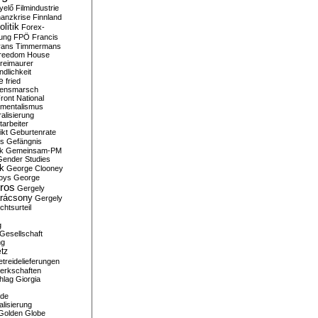
yelő
Filmindustrie
nanzkrise
Finnland
olitik
Forex-
ung
FPÖ
Francis
rans Timmermans
reedom House
reimaurer
dlichkeit
e
fried
densmarsch
ront National
mentalismus
alisierung
arbeiter
ikt
Geburtenrate
rs
Gefängnis
ik
Gemeinsam-PM
Gender Studies
ik
George Clooney
oys
George
ros
Gergely
arácsony
Gergely
chtsurteil
g
Gesellschaft
ng
tz
treidelieferungen
erkschaften
hlag
Giorgia
rde
alisierung
Golden Globe