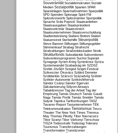
Souveränität
Sozialdemokraten
Soziale
Sozialpolitik
Medien
Spanien
SPAR
Spareinlagen
Sparmaßnahmen
Sparpolitik
SPD
Spenden
Spionage
Spirit FM
Spitzelvorwürfe
Spitzenämter
Sportpolitik
Sprache
Srđa Popović
Staatsanleihen
Staatsausgaben
Staatspräsident
Staatssekretär
Staatsstreich
Staatsunternehmen
Staatsverschuldung
Stadtentwicklung
Stafano Bottoni
Station
Steuerpolitik
Statuenstreit
Sterbehilfe
Steve Bannon
Stiftungen
Stiftungsgelder
Stimmenkauf
Strabag
Strafrecht
Strafzahlungen
Straßenblockaden
Streik
Strukturfonds
Subsidiarität
Subventionen
Subventionsprogramm
Suchoi Superjet
Synagoge
Syrien-Krieg
Syrienkrise
Syriza
Systemwandel
Szabadság tér
SZDSZ
Szebb Jövőért
Szeged
Sziget-Festival
Szilveszter Ókovács
Szilárd Demeter
Szolidaritás
Szárszó
Századvég
Székler
Székler-Autonomie
Székésféhervár
Sándor Csányi
Sándor Egervári
Säkularisierung
Sólyom Airways
Tabaklizenzen
Tag der Arbeit
Tag der
Empörung
Tamás Deutsch
Tamás Gaudi-
Nagy
Tamás Portik
Tamás Sneider
Tamás
Sulyok
Tapolca
Tarifsenkungen
TASZ
Tavares-Report
Taxiunternehmen
TEK
Terrorismus
Telekommunikation
Tesco
Theater
The New York Times
Theresa
May
Thomas Piketty
Tibor Navracsics
Tibor Szanyi
Tibor Várkonyi
Tierschutz
TISZA
Todesstrafe
Todestag
Toleranz
Tourismus
Transferzahlungen
Transformation
Transitzonen