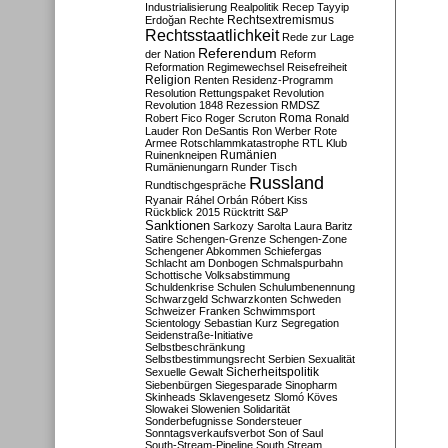
Industrialisierung
Realpolitik
Recep Tayyip
Rechtsextremismus
Erdoğan
Rechte
Rechtsstaatlichkeit
Rede zur Lage
Referendum
der Nation
Reform
Reformation
Regimewechsel
Reisefreiheit
Religion
Renten
Residenz-Programm
Resolution
Rettungspaket
Revolution
Revolution 1848
Rezession
RMDSZ
Roma
Robert Fico
Roger Scruton
Ronald
Lauder
Ron DeSantis
Ron Werber
Rote
Armee
Rotschlammkatastrophe
RTL Klub
Ruinenkneipen
Rumänien
Rumänienungarn
Runder Tisch
Russland
Rundtischgespräche
Ryanair
Ráhel Orbán
Róbert Kiss
Rückblick 2015
Rücktritt
S&P
Sanktionen
Sarkozy
Sarolta Laura Baritz
Satire
Schengen-Grenze
Schengen-Zone
Schengener Abkommen
Schiefergas
Schlacht am Donbogen
Schmalspurbahn
Schottische Volksabstimmung
Schuldenkrise
Schulen
Schulumbenennung
Schwarzgeld
Schwarzkonten
Schweden
Schweizer Franken
Schwimmsport
Scientology
Sebastian Kurz
Segregation
Seidenstraße-Initiative
Selbstbeschränkung
Selbstbestimmungsrecht
Serbien
Sexualität
Sicherheitspolitik
Sexuelle Gewalt
Siebenbürgen
Siegesparade
Sinopharm
Skinheads
Sklavengesetz
Slomó Köves
Slowakei
Slowenien
Solidarität
Sonderbefugnisse
Sondersteuer
Sonntagsverkaufsverbot
Son of Saul
South-Stream-Pipeline
South Stream