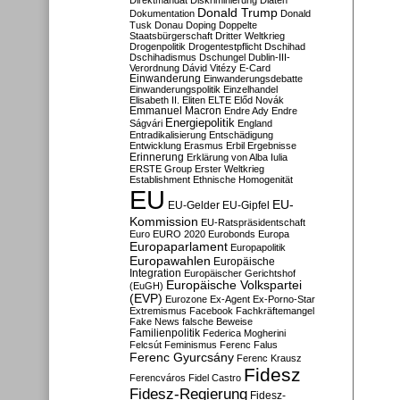
Direktmandat
Diskriminierung
Diäten
Donald Trump
Dokumentation
Donald
Tusk
Donau
Doping
Doppelte
Staatsbürgerschaft
Dritter Weltkrieg
Drogenpolitik
Drogentestpflicht
Dschihad
Dschihadismus
Dschungel
Dublin-III-
Verordnung
Dávid Vitézy
E-Card
Einwanderung
Einwanderungsdebatte
Einwanderungspolitik
Einzelhandel
Elisabeth II.
Eliten
ELTE
Előd Novák
Emmanuel Macron
Endre Ady
Endre
Energiepolitik
Ságvári
England
Entradikalisierung
Entschädigung
Entwicklung
Erasmus
Erbil
Ergebnisse
Erinnerung
Erklärung von Alba Iulia
ERSTE Group
Erster Weltkrieg
Establishment
Ethnische Homogenität
EU
EU-
EU-Gelder
EU-Gipfel
Kommission
EU-Ratspräsidentschaft
Euro
EURO 2020
Eurobonds
Europa
Europaparlament
Europapolitik
Europawahlen
Europäische
Integration
Europäischer Gerichtshof
Europäische Volkspartei
(EuGH)
(EVP)
Eurozone
Ex-Agent
Ex-Porno-Star
Extremismus
Facebook
Fachkräftemangel
Fake News
falsche Beweise
Familienpolitik
Federica Mogherini
Felcsút
Feminismus
Ferenc Falus
Ferenc Gyurcsány
Ferenc Krausz
Fidesz
Ferencváros
Fidel Castro
Fidesz-Regierung
Fidesz-