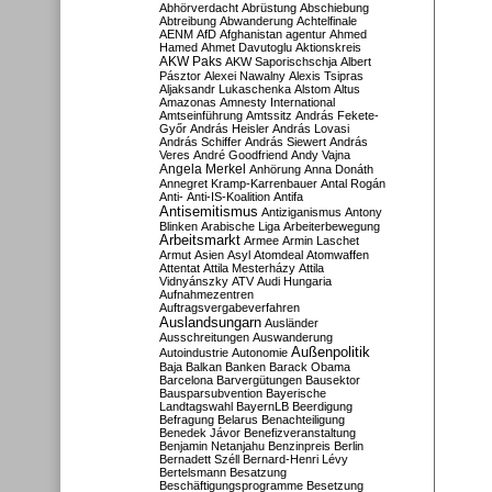
Abhörverdacht
Abrüstung
Abschiebung
Abtreibung
Abwanderung
Achtelfinale
AENM
AfD
Afghanistan
agentur
Ahmed
Hamed
Ahmet Davutoglu
Aktionskreis
AKW Paks
AKW Saporischschja
Albert
Pásztor
Alexei Nawalny
Alexis Tsipras
Aljaksandr Lukaschenka
Alstom
Altus
Amazonas
Amnesty International
Amtseinführung
Amtssitz
András Fekete-
Győr
András Heisler
András Lovasi
András Schiffer
András Siewert
András
Veres
André Goodfriend
Andy Vajna
Angela Merkel
Anhörung
Anna Donáth
Annegret Kramp-Karrenbauer
Antal Rogán
Anti-
Anti-IS-Koalition
Antifa
Antisemitismus
Antiziganismus
Antony
Blinken
Arabische Liga
Arbeiterbewegung
Arbeitsmarkt
Armee
Armin Laschet
Armut
Asien
Asyl
Atomdeal
Atomwaffen
Attentat
Attila Mesterházy
Attila
Vidnyánszky
ATV
Audi Hungaria
Aufnahmezentren
Auftragsvergabeverfahren
Auslandsungarn
Ausländer
Ausschreitungen
Auswanderung
Außenpolitik
Autoindustrie
Autonomie
Baja
Balkan
Banken
Barack Obama
Barcelona
Barvergütungen
Bausektor
Bausparsubvention
Bayerische
Landtagswahl
BayernLB
Beerdigung
Befragung
Belarus
Benachteiligung
Benedek Jávor
Benefizveranstaltung
Benjamin Netanjahu
Benzinpreis
Berlin
Bernadett Széll
Bernard-Henri Lévy
Bertelsmann
Besatzung
Beschäftigungsprogramme
Besetzung