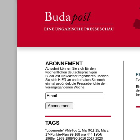
ABONNEMENT
Ab sofort können Sie sich für den
wöchentlichen deutschsprachigen
Pa
BudaPost-Newsletter registrieren. Melden
Sie sich HIER an und erhalten Sie noch
Tu
einmal gebündelt die Presseberichte der
Ei
vorangegangenen Woche.
de
be
TAGS
"Lügenrede"
#MeToo
1. Mai
9/11
15. März
1956
17-Punkte-Plan
99
168 óra
444
1968er
1989
1989/90
2016
2017
2020