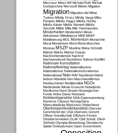
Mercosur
Metro M4
Michael Roth
Michail
Gorbatschow
Microsoft
Mieten
Migation
Migration
Migration Aid
Mihai
Tudose
Mihály Orosz
Mihály Varga
Mike
Pompeo
Miklós Hagyó
Miklós Horthy
Miklós Kásler
Miklós Németh
Miklós
Seszták
Militär
Milla
Milo Yiannopoulos
Minderheiten
Mindestlohn
Minsk-
Abkommen
Mittelklasse
MKB
MKKP
Momentum
Mobilisierung
MOL
Monarchie
Moral
Moratorium
Mord
Moria
Moschee
MSZP
Moskau
Muslime
Mária Schmidt
Márton Békés
Márton Gulyás
Nachrichtendienste
Nachruf
Nachwendezeit
Nacktfotos
Nahost-Konflikt
Nationale Konsultation
Nationalfeiertag
Nationalhymne
Nationalismus
Nationalkonservatismus
Nato
Nationalstaat
NAV
Nazideutschland
Nelson Mandela
Neo-Macchiavellismus
NGOs
Neofaschisten
Neoliberalität
Niederlande
Nikola Gruevski
Nobelpreis
Nordkorea
Nord Stream
Norwegischer
Fonds
Notre Dame
Notstand
Notstandsgesetze
NSA-Datensammlung
Numerus Clausus
Nyíregyháza
Népszabadság
Népszava
Obdachlose
Oberbürgermeisterkandidat
Oberster
Gerichtshof der USA
Oberstes Gericht
Offene Gesellschaft
Offshore-Firmen
Oktoberrevolution
OLAF
Olaf Scholz
Olivér
Várhelyi
Olympia-Bewerbung
Olympische
Spiele
Ombudsmann
Open Government
Opposition