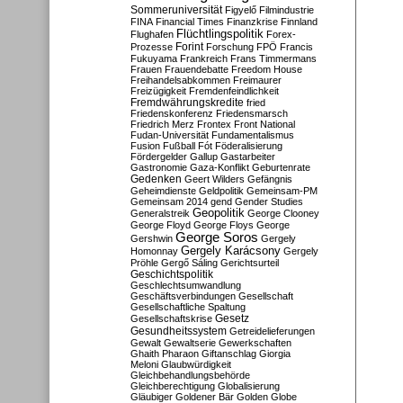
Sommeruniversität
Figyelő
Filmindustrie
FINA
Financial Times
Finanzkrise
Finnland
Flüchtlingspolitik
Flughafen
Forex-
Forint
Prozesse
Forschung
FPÖ
Francis
Fukuyama
Frankreich
Frans Timmermans
Frauen
Frauendebatte
Freedom House
Freihandelsabkommen
Freimaurer
Freizügigkeit
Fremdenfeindlichkeit
Fremdwährungskredite
fried
Friedenskonferenz
Friedensmarsch
Friedrich Merz
Frontex
Front National
Fudan-Universität
Fundamentalismus
Fusion
Fußball
Fót
Föderalisierung
Fördergelder
Gallup
Gastarbeiter
Gastronomie
Gaza-Konflikt
Geburtenrate
Gedenken
Geert Wilders
Gefängnis
Geheimdienste
Geldpolitik
Gemeinsam-PM
Gemeinsam 2014
gend
Gender Studies
Geopolitik
Generalstreik
George Clooney
George Floyd
George Floys
George
George Soros
Gershwin
Gergely
Gergely Karácsony
Homonnay
Gergely
Pröhle
Gergő Sáling
Gerichtsurteil
Geschichtspolitik
Geschlechtsumwandlung
Geschäftsverbindungen
Gesellschaft
Gesellschaftliche Spaltung
Gesetz
Gesellschaftskrise
Gesundheitssystem
Getreidelieferungen
Gewalt
Gewaltserie
Gewerkschaften
Ghaith Pharaon
Giftanschlag
Giorgia
Meloni
Glaubwürdigkeit
Gleichbehandlungsbehörde
Gleichberechtigung
Globalisierung
Gläubiger
Goldener Bär
Golden Globe