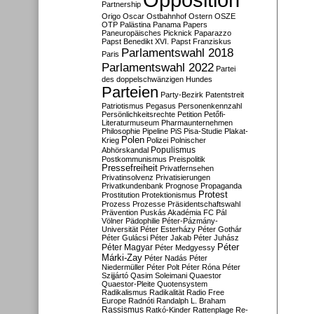
Partnership
Origo
Oscar
Ostbahnhof
Ostern
OSZE
OTP
Palästina
Panama Papers
Paneuropäisches Picknick
Paparazzo
Papst Benedikt XVI.
Papst Franziskus
Parlamentswahl 2018
Paris
Parlamentswahl 2022
Partei
des doppelschwänzigen Hundes
Parteien
Party-Bezirk
Patentstreit
Patriotismus
Pegasus
Personenkennzahl
Persönlichkeitsrechte
Petition
Petőfi-
Literaturmuseum
Pharmaunternehmen
Philosophie
Pipeline
PiS
Pisa-Studie
Plakat-
Polen
Krieg
Polizei
Polnischer
Populismus
Abhörskandal
Postkommunismus
Preispolitik
Pressefreiheit
Privatfernsehen
Privatinsolvenz
Privatisierungen
Privatkundenbank
Prognose
Propaganda
Protest
Prostitution
Protektionismus
Prozess
Prozesse
Präsidentschaftswahl
Prävention
Puskás Akadémia FC
Pál
Völner
Pädophilie
Péter-Pázmány-
Universität
Péter Esterházy
Péter Gothár
Péter Gulácsi
Péter Jakab
Péter Juhász
Péter
Péter Magyar
Péter Medgyessy
Márki-Zay
Péter Nadás
Péter
Niedermüller
Péter Polt
Péter Róna
Péter
Szijjártó
Qasim Soleimani
Quaestor
Quaestor-Pleite
Quotensystem
Radikalismus
Radikalität
Radio Free
Europe
Radnóti
Randalph L. Braham
Rassismus
Ratkó-Kinder
Rattenplage
Re-