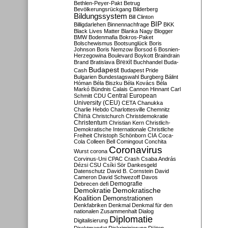
Bethlen-Peyer-Pakt
Betrug
Bevölkerungsrückgang
Bilderberg
Bildungssystem
Bill Clinton
BIP
Billigdarlehen
Binnennachfrage
BKK
Black Lives Matter
Blanka Nagy
Blogger
BMW
Bodenmafia
Bokros-Paket
Bolschewismus
Bootsunglück
Boris
Johnson
Boris Nemzow
Borsod 6
Bosnien-
Herzegowina
Boulevard
Boykott
Braindrain
Brexit
Brand
Bratislava
Buchhandel
Buda-
Budapest
Cash
Budapest Pride
Bulgarien
Bundestagswahl
Burgberg
Bálint
Hóman
Béla Biszku
Béla Kovács
Béla
Markó
Bündnis
Calais
Cannon Hinnant
Carl
Central European
Schmitt
CDU
University (CEU)
CETA
Chanukka
Charlie Hebdo
Charlottesville
Chemnitz
China
Christchurch
Christdemokratie
Christentum
Christian Kern
Christlich-
Demokratische Internationale
Christliche
Freiheit
Christoph Schönborn
CIA
Coca-
Cola
Colleen Bell
Comingout
Conchita
Coronavirus
Wurst
corona
Corvinus-Uni
CPAC
Crash
Csaba András
Dézsi
CSU
Csíki Sör
Dankesgeld
Datenschutz
David B. Cornstein
David
Cameron
David Schwezoff
Davos
Demografie
Debrecen
defi
Demokratie
Demokratische
Koalition
Demonstrationen
Denkfabriken
Denkmal
Denkmal für den
nationalen Zusammenhalt
Dialog
Diplomatie
Digitalisierung