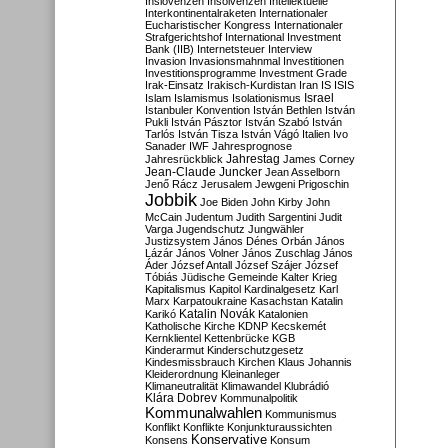
Inslovenzen
Insolvenzen
Intellektuelle
Interkontinentalraketen
Internationaler
Eucharistischer Kongress
Internationaler
Strafgerichtshof
International Investment
Bank (IIB)
Internetsteuer
Interview
Invasion
Invasionsmahnmal
Investitionen
Investitionsprogramme
Investment Grade
Irak-Einsatz
Irakisch-Kurdistan
Iran
IS
ISIS
Israel
Islam
Islamismus
Isolationismus
Istanbuler Konvention
István Bethlen
István
Pukli
István Pásztor
István Szabó
István
Tarlós
István Tisza
István Vágó
Italien
Ivo
Sanader
IWF
Jahresprognose
Jahrestag
Jahresrückblick
James Corney
Jean-Claude Juncker
Jean Asselborn
Jenő Rácz
Jerusalem
Jewgeni Prigoschin
Jobbik
Joe Biden
John Kirby
John
McCain
Judentum
Judith Sargentini
Judit
Varga
Jugendschutz
Jungwähler
Justizsystem
János Dénes Orbán
János
Lázár
János Volner
János Zuschlag
János
Áder
József Antall
József Szájer
József
Tóbiás
Jüdische Gemeinde
Kalter Krieg
Kapitalismus
Kapitol
Kardinalgesetz
Karl
Marx
Karpatoukraine
Kasachstan
Katalin
Katalin Novák
Karikó
Katalonien
Katholische Kirche
KDNP
Kecskemét
Kernklientel
Kettenbrücke
KGB
Kinderarmut
Kinderschutzgesetz
Kindesmissbrauch
Kirchen
Klaus Johannis
Kleiderordnung
Kleinanleger
Klimaneutralität
Klimawandel
Klubrádió
Klára Dobrev
Kommunalpolitik
Kommunalwahlen
Kommunismus
Konflikt
Konflikte
Konjunkturaussichten
Konservative
Konsens
Konsum