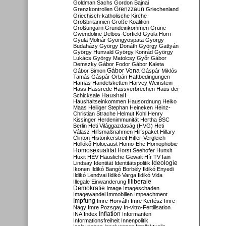
Goldman Sachs
Gordon Bajnai
Grenzzaun
Grenzkontrollen
Griechenland
Griechisch-katholische Kirche
Großbritannien
Große Koalition
Großungarn
Grundeinkommen
Grüne
Gwendoline Delbos-Corfield
Gyula Horn
Gyula Molnár
Gyöngyöspata
György
Budaházy
György Donáth
György Gattyán
György Hunvald
György Konrád
György
Lukács
György Matolcsy
Győr
Gábor
Demszky
Gábor Fodor
Gábor Kaleta
Gábor Vona
Gábor Simon
Gáspár Miklós
Tamás
Gáspár Orbán
Haftbedingungen
Hamas
Handelsketten
Harvey Weinstein
Hass
Hassrede
Hassverbrechen
Haus der
Haushalt
Schicksale
Haushaltseinkommen
Hausordnung
Heiko
Maas
Heiliger Stephan
Heineken
Heinz-
Christian Strache
Helmut Kohl
Henry
Kissinger
Herdenimmunität
Hertha BSC
Berlin
Heti Világgazdaság (HVG)
Heti
Válasz
Hilfsmaßnahmen
Hilfspaket
Hillary
Clinton
Historikerstreit
Hitler-Vergleich
Hollókő
Holocaust
Homo-Ehe
Homophobie
Homosexualität
Horst Seehofer
Hunxit
Huxit
HÉV
Häusliche Gewalt
Hír TV
Iain
Lindsay
Identität
Identitätspolitik
Ideologie
Ikonen
Ildikó Bangó Borbély
Ildikó Enyedi
Ildikó Lendvai
Ildikó Varga
Ildikó Vida
Illiberale
Illegale Einwanderung
Demokratie
Image
Imageschaden
Imagewandel
Immobilien
Impeachment
Impfung
Imre Horváth
Imre Kertész
Imre
Nagy
Imre Pozsgay
In-vitro-Fertilisation
Inflation
INA
Index
Informanten
Informationsfreiheit
Innenpolitik