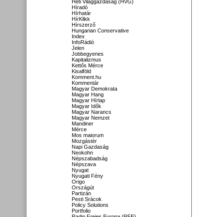
Heti Világgazdaság (HVG)
Híradó
Hírhatár
HírKlikk
Hírszerző
Hungarian Conservative
Index
InfoRádió
Jelen
Jobbegyenes
Kapitalizmus
Kettős Mérce
Kisalföld
Komment.hu
Kommentár
Magyar Demokrata
Magyar Hang
Magyar Hírlap
Magyar Idők
Magyar Narancs
Magyar Nemzet
Mandiner
Mérce
Mos maiorum
Mozgástér
Napi Gazdaság
Neokohn
Népszabadság
Népszava
Nyugat
Nyugati Fény
Origo
Országút
Partizán
Pesti Srácok
Policy Solutions
Portfolio
Radio Freies Europa (RFE)