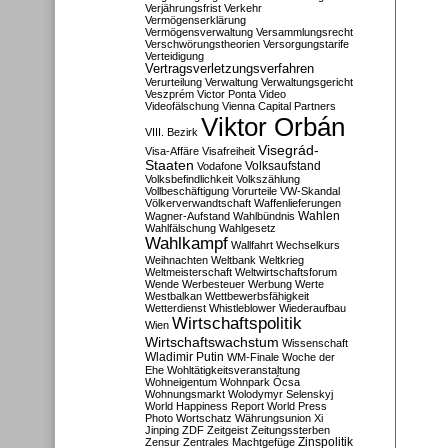
Verjährungsfrist
Verkehr
Vermögenserklärung
Vermögensverwaltung
Versammlungsrecht
Verschwörungstheorien
Versorgungstarife
Verteidigung
Vertragsverletzungsverfahren
Verurteilung
Verwaltung
Verwaltungsgericht
Veszprém
Victor Ponta
Video
Videofälschung
Vienna Capital Partners
Viktor Orbán
VIII. Bezirk
Visegrád-
Visa-Affäre
Visafreiheit
Staaten
Vodafone
Volksaufstand
Volksbefindlichkeit
Volkszählung
Vollbeschäftigung
Vorurteile
VW-Skandal
Völkerverwandtschaft
Waffenlieferungen
Wahlen
Wagner-Aufstand
Wahlbündnis
Wahlfälschung
Wahlgesetz
Wahlkampf
Wallfahrt
Wechselkurs
Weihnachten
Weltbank
Weltkrieg
Weltmeisterschaft
Weltwirtschaftsforum
Wende
Werbesteuer
Werbung
Werte
Westbalkan
Wettbewerbsfähigkeit
Wetterdienst
Whistleblower
Wiederaufbau
Wirtschaftspolitik
Wien
Wirtschaftswachstum
Wissenschaft
Wladimir Putin
WM-Finale
Woche der
Ehe
Wohltätigkeitsveranstaltung
Wohneigentum
Wohnpark Ócsa
Wohnungsmarkt
Wolodymyr Selenskyj
World Happiness Report
World Press
Photo
Wortschatz
Währungsunion
Xi
Jinping
ZDF
Zeitgeist
Zeitungssterben
Zensur
Zentrales Machtgefüge
Zinspolitik