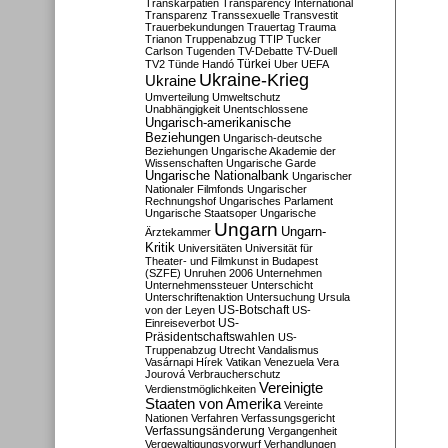
Transkarpatien
Transparency International
Transparenz
Transsexuelle
Transvestit
Trauerbekundungen
Trauertag
Trauma
Trianon
Truppenabzug
TTIP
Tucker
Carlson
Tugenden
TV-Debatte
TV-Duell
Türkei
TV2
Tünde Handó
Uber
UEFA
Ukraine-Krieg
Ukraine
Umverteilung
Umweltschutz
Unabhängigkeit
Unentschlossene
Ungarisch-amerikanische
Beziehungen
Ungarisch-deutsche
Beziehungen
Ungarische Akademie der
Wissenschaften
Ungarische Garde
Ungarische Nationalbank
Ungarischer
Nationaler Filmfonds
Ungarischer
Rechnungshof
Ungarisches Parlament
Ungarische Staatsoper
Ungarische
Ungarn
Ungarn-
Ärztekammer
Kritik
Universitäten
Universität für
Theater- und Filmkunst in Budapest
(SZFE)
Unruhen 2006
Unternehmen
Unternehmenssteuer
Unterschicht
Unterschriftenaktion
Untersuchung
Ursula
US-Botschaft
von der Leyen
US-
US-
Einreiseverbot
Präsidentschaftswahlen
US-
Truppenabzug
Utrecht
Vandalismus
Vasárnapi Hírek
Vatikan
Venezuela
Vera
Jourová
Verbraucherschutz
Vereinigte
Verdienstmöglichkeiten
Staaten von Amerika
Vereinte
Nationen
Verfahren
Verfassungsgericht
Verfassungsänderung
Vergangenheit
Vergewaltigungsvorwurf
Verhandlungen