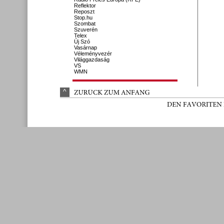
Reflektor
Reposzt
Stop.hu
Szombat
Szuverén
Telex
Új Szó
Vasárnap
Véleményvezér
Világgazdaság
VS
WMN
^
ZURÜ
CK 
ZUM 
ANFANG
DEN 
FAVORITEN 