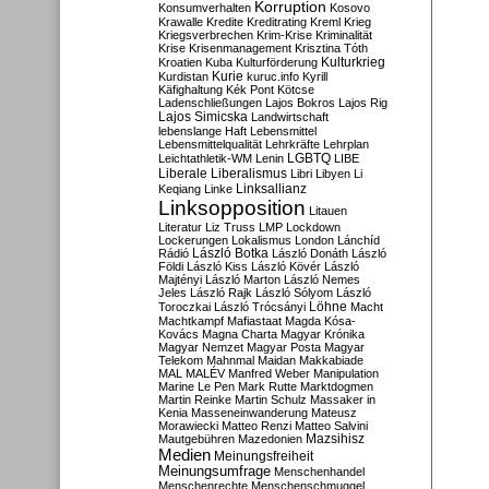
Korruption
Konsumverhalten
Kosovo
Krawalle
Kredite
Kreditrating
Kreml
Krieg
Kriegsverbrechen
Krim-Krise
Kriminalität
Krise
Krisenmanagement
Krisztina Tóth
Kulturkrieg
Kroatien
Kuba
Kulturförderung
Kurdistan
Kurie
kuruc.info
Kyrill
Käfighaltung
Kék Pont
Kötcse
Ladenschließungen
Lajos Bokros
Lajos Rig
Lajos Simicska
Landwirtschaft
lebenslange Haft
Lebensmittel
Lebensmittelqualität
Lehrkräfte
Lehrplan
LGBTQ
Leichtathletik-WM
Lenin
LIBE
Liberale
Liberalismus
Libri
Libyen
Li
Linksallianz
Keqiang
Linke
Linksopposition
Litauen
Literatur
Liz Truss
LMP
Lockdown
Lockerungen
Lokalismus
London
Lánchíd
Rádió
László Botka
László Donáth
László
Földi
László Kiss
László Kövér
László
Majtényi
László Marton
László Nemes
Jeles
László Rajk
László Sólyom
László
Löhne
Toroczkai
László Trócsányi
Macht
Machtkampf
Mafiastaat
Magda Kósa-
Kovács
Magna Charta
Magyar Krónika
Magyar Nemzet
Magyar Posta
Magyar
Telekom
Mahnmal
Maidan
Makkabiade
MAL
MALÉV
Manfred Weber
Manipulation
Marine Le Pen
Mark Rutte
Marktdogmen
Martin Reinke
Martin Schulz
Massaker in
Kenia
Masseneinwanderung
Mateusz
Morawiecki
Matteo Renzi
Matteo Salvini
Mautgebühren
Mazedonien
Mazsihisz
Medien
Meinungsfreiheit
Meinungsumfrage
Menschenhandel
Menschenrechte
Menschenschmuggel