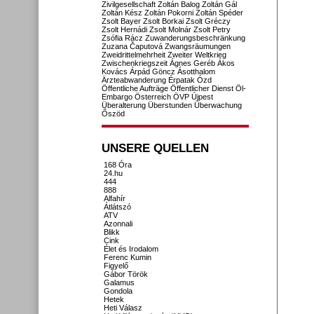
Zivilgesellschaft
Zoltán Balog
Zoltán Gál
Zoltán Kész
Zoltán Pokorni
Zoltán Spéder
Zsolt Bayer
Zsolt Borkai
Zsolt Gréczy
Zsolt Hernádi
Zsolt Molnár
Zsolt Petry
Zsófia Rácz
Zuwanderungsbeschränkung
Zuzana Čaputová
Zwangsräumungen
Zweidrittelmehrheit
Zweiter Weltkrieg
Zwischenkriegszeit
Ágnes Geréb
Ákos
Kovács
Árpád Göncz
Ásotthalom
Ärzteabwanderung
Érpatak
Ózd
Öffentliche Aufträge
Öffentlicher Dienst
Öl-
Embargo
Österreich
ÖVP
Újpest
Überalterung
Überstunden
Überwachung
Őszöd
UNSERE QUELLEN
168 Óra
24.hu
444
888
Alfahír
Átlátszó
ATV
Azonnali
Blikk
Cink
Élet és Irodalom
Ferenc Kumin
Figyelő
Gábor Török
Galamus
Gondola
Hetek
Heti Válasz