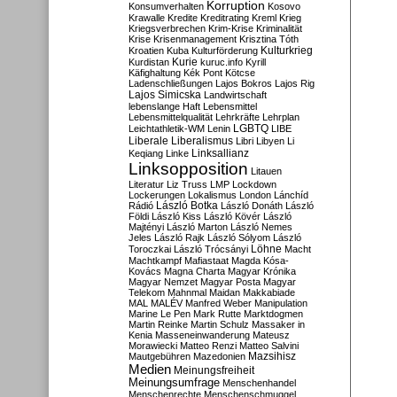
Korruption
Konsumverhalten
Kosovo
Krawalle
Kredite
Kreditrating
Kreml
Krieg
Kriegsverbrechen
Krim-Krise
Kriminalität
Krise
Krisenmanagement
Krisztina Tóth
Kulturkrieg
Kroatien
Kuba
Kulturförderung
Kurdistan
Kurie
kuruc.info
Kyrill
Käfighaltung
Kék Pont
Kötcse
Ladenschließungen
Lajos Bokros
Lajos Rig
Lajos Simicska
Landwirtschaft
lebenslange Haft
Lebensmittel
Lebensmittelqualität
Lehrkräfte
Lehrplan
LGBTQ
Leichtathletik-WM
Lenin
LIBE
Liberale
Liberalismus
Libri
Libyen
Li
Linksallianz
Keqiang
Linke
Linksopposition
Litauen
Literatur
Liz Truss
LMP
Lockdown
Lockerungen
Lokalismus
London
Lánchíd
Rádió
László Botka
László Donáth
László
Földi
László Kiss
László Kövér
László
Majtényi
László Marton
László Nemes
Jeles
László Rajk
László Sólyom
László
Löhne
Toroczkai
László Trócsányi
Macht
Machtkampf
Mafiastaat
Magda Kósa-
Kovács
Magna Charta
Magyar Krónika
Magyar Nemzet
Magyar Posta
Magyar
Telekom
Mahnmal
Maidan
Makkabiade
MAL
MALÉV
Manfred Weber
Manipulation
Marine Le Pen
Mark Rutte
Marktdogmen
Martin Reinke
Martin Schulz
Massaker in
Kenia
Masseneinwanderung
Mateusz
Morawiecki
Matteo Renzi
Matteo Salvini
Mautgebühren
Mazedonien
Mazsihisz
Medien
Meinungsfreiheit
Meinungsumfrage
Menschenhandel
Menschenrechte
Menschenschmuggel