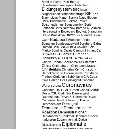
Bethlen-Peyer-Pakt
Betrug
Bevölkerungsrückgang
Bilderberg
Bildungssystem
Bill Clinton
BIP
Billigdarlehen
Binnennachfrage
BKK
Black Lives Matter
Blanka Nagy
Blogger
BMW
Bodenmafia
Bokros-Paket
Bolschewismus
Bootsunglück
Boris
Johnson
Boris Nemzow
Borsod 6
Bosnien-
Herzegowina
Boulevard
Boykott
Braindrain
Brexit
Brand
Bratislava
Buchhandel
Buda-
Budapest
Cash
Budapest Pride
Bulgarien
Bundestagswahl
Burgberg
Bálint
Hóman
Béla Biszku
Béla Kovács
Béla
Markó
Bündnis
Calais
Cannon Hinnant
Carl
Central European
Schmitt
CDU
University (CEU)
CETA
Chanukka
Charlie Hebdo
Charlottesville
Chemnitz
China
Christchurch
Christdemokratie
Christentum
Christian Kern
Christlich-
Demokratische Internationale
Christliche
Freiheit
Christoph Schönborn
CIA
Coca-
Cola
Colleen Bell
Comingout
Conchita
Coronavirus
Wurst
corona
Corvinus-Uni
CPAC
Crash
Csaba András
Dézsi
CSU
Csíki Sör
Dankesgeld
Datenschutz
David B. Cornstein
David
Cameron
David Schwezoff
Davos
Demografie
Debrecen
defi
Demokratie
Demokratische
Koalition
Demonstrationen
Denkfabriken
Denkmal
Denkmal für den
nationalen Zusammenhalt
Dialog
Diplomatie
Digitalisierung