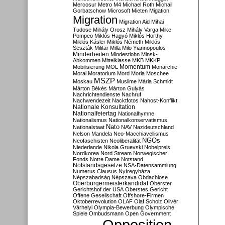
Mercosur
Metro M4
Michael Roth
Michail
Gorbatschow
Microsoft
Mieten
Migation
Migration
Migration Aid
Mihai
Tudose
Mihály Orosz
Mihály Varga
Mike
Pompeo
Miklós Hagyó
Miklós Horthy
Miklós Kásler
Miklós Németh
Miklós
Seszták
Militär
Milla
Milo Yiannopoulos
Minderheiten
Mindestlohn
Minsk-
Abkommen
Mittelklasse
MKB
MKKP
Momentum
Mobilisierung
MOL
Monarchie
Moral
Moratorium
Mord
Moria
Moschee
MSZP
Moskau
Muslime
Mária Schmidt
Márton Békés
Márton Gulyás
Nachrichtendienste
Nachruf
Nachwendezeit
Nacktfotos
Nahost-Konflikt
Nationale Konsultation
Nationalfeiertag
Nationalhymne
Nationalismus
Nationalkonservatismus
Nato
Nationalstaat
NAV
Nazideutschland
Nelson Mandela
Neo-Macchiavellismus
NGOs
Neofaschisten
Neoliberalität
Niederlande
Nikola Gruevski
Nobelpreis
Nordkorea
Nord Stream
Norwegischer
Fonds
Notre Dame
Notstand
Notstandsgesetze
NSA-Datensammlung
Numerus Clausus
Nyíregyháza
Népszabadság
Népszava
Obdachlose
Oberbürgermeisterkandidat
Oberster
Gerichtshof der USA
Oberstes Gericht
Offene Gesellschaft
Offshore-Firmen
Oktoberrevolution
OLAF
Olaf Scholz
Olivér
Várhelyi
Olympia-Bewerbung
Olympische
Spiele
Ombudsmann
Open Government
Opposition