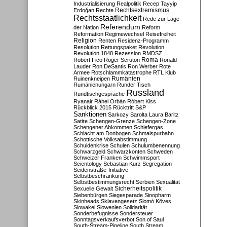
Industrialisierung
Realpolitik
Recep Tayyip
Rechtsextremismus
Erdoğan
Rechte
Rechtsstaatlichkeit
Rede zur Lage
Referendum
der Nation
Reform
Reformation
Regimewechsel
Reisefreiheit
Religion
Renten
Residenz-Programm
Resolution
Rettungspaket
Revolution
Revolution 1848
Rezession
RMDSZ
Roma
Robert Fico
Roger Scruton
Ronald
Lauder
Ron DeSantis
Ron Werber
Rote
Armee
Rotschlammkatastrophe
RTL Klub
Ruinenkneipen
Rumänien
Rumänienungarn
Runder Tisch
Russland
Rundtischgespräche
Ryanair
Ráhel Orbán
Róbert Kiss
Rückblick 2015
Rücktritt
S&P
Sanktionen
Sarkozy
Sarolta Laura Baritz
Satire
Schengen-Grenze
Schengen-Zone
Schengener Abkommen
Schiefergas
Schlacht am Donbogen
Schmalspurbahn
Schottische Volksabstimmung
Schuldenkrise
Schulen
Schulumbenennung
Schwarzgeld
Schwarzkonten
Schweden
Schweizer Franken
Schwimmsport
Scientology
Sebastian Kurz
Segregation
Seidenstraße-Initiative
Selbstbeschränkung
Selbstbestimmungsrecht
Serbien
Sexualität
Sicherheitspolitik
Sexuelle Gewalt
Siebenbürgen
Siegesparade
Sinopharm
Skinheads
Sklavengesetz
Slomó Köves
Slowakei
Slowenien
Solidarität
Sonderbefugnisse
Sondersteuer
Sonntagsverkaufsverbot
Son of Saul
South-Stream-Pipeline
South Stream