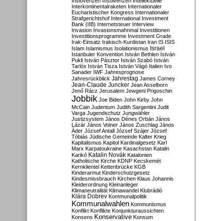
Inslovenzen
Insolvenzen
Intellektuelle
Interkontinentalraketen
Internationaler
Eucharistischer Kongress
Internationaler
Strafgerichtshof
International Investment
Bank (IIB)
Internetsteuer
Interview
Invasion
Invasionsmahnmal
Investitionen
Investitionsprogramme
Investment Grade
Irak-Einsatz
Irakisch-Kurdistan
Iran
IS
ISIS
Israel
Islam
Islamismus
Isolationismus
Istanbuler Konvention
István Bethlen
István
Pukli
István Pásztor
István Szabó
István
Tarlós
István Tisza
István Vágó
Italien
Ivo
Sanader
IWF
Jahresprognose
Jahrestag
Jahresrückblick
James Corney
Jean-Claude Juncker
Jean Asselborn
Jenő Rácz
Jerusalem
Jewgeni Prigoschin
Jobbik
Joe Biden
John Kirby
John
McCain
Judentum
Judith Sargentini
Judit
Varga
Jugendschutz
Jungwähler
Justizsystem
János Dénes Orbán
János
Lázár
János Volner
János Zuschlag
János
Áder
József Antall
József Szájer
József
Tóbiás
Jüdische Gemeinde
Kalter Krieg
Kapitalismus
Kapitol
Kardinalgesetz
Karl
Marx
Karpatoukraine
Kasachstan
Katalin
Katalin Novák
Karikó
Katalonien
Katholische Kirche
KDNP
Kecskemét
Kernklientel
Kettenbrücke
KGB
Kinderarmut
Kinderschutzgesetz
Kindesmissbrauch
Kirchen
Klaus Johannis
Kleiderordnung
Kleinanleger
Klimaneutralität
Klimawandel
Klubrádió
Klára Dobrev
Kommunalpolitik
Kommunalwahlen
Kommunismus
Konflikt
Konflikte
Konjunkturaussichten
Konservative
Konsens
Konsum