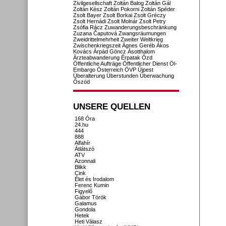
Zivilgesellschaft
Zoltán Balog
Zoltán Gál
Zoltán Kész
Zoltán Pokorni
Zoltán Spéder
Zsolt Bayer
Zsolt Borkai
Zsolt Gréczy
Zsolt Hernádi
Zsolt Molnár
Zsolt Petry
Zsófia Rácz
Zuwanderungsbeschränkung
Zuzana Čaputová
Zwangsräumungen
Zweidrittelmehrheit
Zweiter Weltkrieg
Zwischenkriegszeit
Ágnes Geréb
Ákos
Kovács
Árpád Göncz
Ásotthalom
Ärzteabwanderung
Érpatak
Ózd
Öffentliche Aufträge
Öffentlicher Dienst
Öl-
Embargo
Österreich
ÖVP
Újpest
Überalterung
Überstunden
Überwachung
Őszöd
UNSERE QUELLEN
168 Óra
24.hu
444
888
Alfahír
Átlátszó
ATV
Azonnali
Blikk
Cink
Élet és Irodalom
Ferenc Kumin
Figyelő
Gábor Török
Galamus
Gondola
Hetek
Heti Válasz