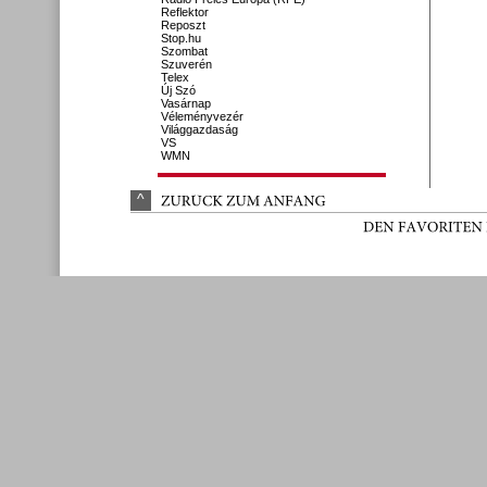
Reflektor
Reposzt
Stop.hu
Szombat
Szuverén
Telex
Új Szó
Vasárnap
Véleményvezér
Világgazdaság
VS
WMN
^
ZURÜ
CK 
ZUM 
ANFANG
DEN 
FAVORITEN 