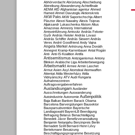
Abhörverdacht
Abrüstung
Abschiebung
Abtreibung
Abwanderung
Achtelfinale
AENM
AfD
Afghanistan
agentur
Ahmed
Hamed
Ahmet Davutoglu
Aktionskreis
AKW Paks
AKW Saporischschja
Albert
Pásztor
Alexei Nawalny
Alexis Tsipras
Aljaksandr Lukaschenka
Alstom
Altus
Amazonas
Amnesty International
Amtseinführung
Amtssitz
András Fekete-
Győr
András Heisler
András Lovasi
András Schiffer
András Siewert
András
Veres
André Goodfriend
Andy Vajna
Angela Merkel
Anhörung
Anna Donáth
Annegret Kramp-Karrenbauer
Antal Rogán
Anti-
Anti-IS-Koalition
Antifa
Antisemitismus
Antiziganismus
Antony
Blinken
Arabische Liga
Arbeiterbewegung
Arbeitsmarkt
Armee
Armin Laschet
Armut
Asien
Asyl
Atomdeal
Atomwaffen
Attentat
Attila Mesterházy
Attila
Vidnyánszky
ATV
Audi Hungaria
Aufnahmezentren
Auftragsvergabeverfahren
Auslandsungarn
Ausländer
Ausschreitungen
Auswanderung
Außenpolitik
Autoindustrie
Autonomie
Baja
Balkan
Banken
Barack Obama
Barcelona
Barvergütungen
Bausektor
Bausparsubvention
Bayerische
Landtagswahl
BayernLB
Beerdigung
Befragung
Belarus
Benachteiligung
Benedek Jávor
Benefizveranstaltung
Benjamin Netanjahu
Benzinpreis
Berlin
Bernadett Széll
Bernard-Henri Lévy
Bertelsmann
Besatzung
Beschäftigungsprogramme
Besetzung