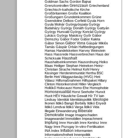
Goldman Sachs
Gordon Bajnai
Grenzzaun
Grenzkontrollen
Griechenland
Griechisch-katholische Kirche
Großbritannien
Große Koalition
Großungarn
Grundeinkommen
Grüne
Gwendoline Delbos-Corfield
Gyula Horn
Gyula Molnár
Gyöngyöspata
György
Budaházy
György Donáth
György Gattyán
György Hunvald
György Konrád
György
Lukács
György Matolcsy
Győr
Gábor
Demszky
Gábor Fodor
Gábor Kaleta
Gábor Vona
Gábor Simon
Gáspár Miklós
Tamás
Gáspár Orbán
Haftbedingungen
Hamas
Handelsketten
Harvey Weinstein
Hass
Hassrede
Hassverbrechen
Haus der
Haushalt
Schicksale
Haushaltseinkommen
Hausordnung
Heiko
Maas
Heiliger Stephan
Heineken
Heinz-
Christian Strache
Helmut Kohl
Henry
Kissinger
Herdenimmunität
Hertha BSC
Berlin
Heti Világgazdaság (HVG)
Heti
Válasz
Hilfsmaßnahmen
Hilfspaket
Hillary
Clinton
Historikerstreit
Hitler-Vergleich
Hollókő
Holocaust
Homo-Ehe
Homophobie
Homosexualität
Horst Seehofer
Hunxit
Huxit
HÉV
Häusliche Gewalt
Hír TV
Iain
Lindsay
Identität
Identitätspolitik
Ideologie
Ikonen
Ildikó Bangó Borbély
Ildikó Enyedi
Ildikó Lendvai
Ildikó Varga
Ildikó Vida
Illiberale
Illegale Einwanderung
Demokratie
Image
Imageschaden
Imagewandel
Immobilien
Impeachment
Impfung
Imre Horváth
Imre Kertész
Imre
Nagy
Imre Pozsgay
In-vitro-Fertilisation
Inflation
INA
Index
Informanten
Informationsfreiheit
Innenpolitik