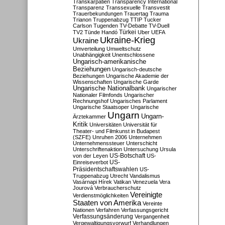
Transkarpatien
Transparency International
Transparenz
Transsexuelle
Transvestit
Trauerbekundungen
Trauertag
Trauma
Trianon
Truppenabzug
TTIP
Tucker
Carlson
Tugenden
TV-Debatte
TV-Duell
Türkei
TV2
Tünde Handó
Uber
UEFA
Ukraine-Krieg
Ukraine
Umverteilung
Umweltschutz
Unabhängigkeit
Unentschlossene
Ungarisch-amerikanische
Beziehungen
Ungarisch-deutsche
Beziehungen
Ungarische Akademie der
Wissenschaften
Ungarische Garde
Ungarische Nationalbank
Ungarischer
Nationaler Filmfonds
Ungarischer
Rechnungshof
Ungarisches Parlament
Ungarische Staatsoper
Ungarische
Ungarn
Ungarn-
Ärztekammer
Kritik
Universitäten
Universität für
Theater- und Filmkunst in Budapest
(SZFE)
Unruhen 2006
Unternehmen
Unternehmenssteuer
Unterschicht
Unterschriftenaktion
Untersuchung
Ursula
US-Botschaft
von der Leyen
US-
US-
Einreiseverbot
Präsidentschaftswahlen
US-
Truppenabzug
Utrecht
Vandalismus
Vasárnapi Hírek
Vatikan
Venezuela
Vera
Jourová
Verbraucherschutz
Vereinigte
Verdienstmöglichkeiten
Staaten von Amerika
Vereinte
Nationen
Verfahren
Verfassungsgericht
Verfassungsänderung
Vergangenheit
Vergewaltigungsvorwurf
Verhandlungen