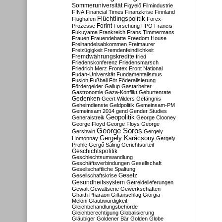
Sommeruniversität
Figyelő
Filmindustrie
FINA
Financial Times
Finanzkrise
Finnland
Flüchtlingspolitik
Flughafen
Forex-
Forint
Prozesse
Forschung
FPÖ
Francis
Fukuyama
Frankreich
Frans Timmermans
Frauen
Frauendebatte
Freedom House
Freihandelsabkommen
Freimaurer
Freizügigkeit
Fremdenfeindlichkeit
Fremdwährungskredite
fried
Friedenskonferenz
Friedensmarsch
Friedrich Merz
Frontex
Front National
Fudan-Universität
Fundamentalismus
Fusion
Fußball
Fót
Föderalisierung
Fördergelder
Gallup
Gastarbeiter
Gastronomie
Gaza-Konflikt
Geburtenrate
Gedenken
Geert Wilders
Gefängnis
Geheimdienste
Geldpolitik
Gemeinsam-PM
Gemeinsam 2014
gend
Gender Studies
Geopolitik
Generalstreik
George Clooney
George Floyd
George Floys
George
George Soros
Gershwin
Gergely
Gergely Karácsony
Homonnay
Gergely
Pröhle
Gergő Sáling
Gerichtsurteil
Geschichtspolitik
Geschlechtsumwandlung
Geschäftsverbindungen
Gesellschaft
Gesellschaftliche Spaltung
Gesetz
Gesellschaftskrise
Gesundheitssystem
Getreidelieferungen
Gewalt
Gewaltserie
Gewerkschaften
Ghaith Pharaon
Giftanschlag
Giorgia
Meloni
Glaubwürdigkeit
Gleichbehandlungsbehörde
Gleichberechtigung
Globalisierung
Gläubiger
Goldener Bär
Golden Globe