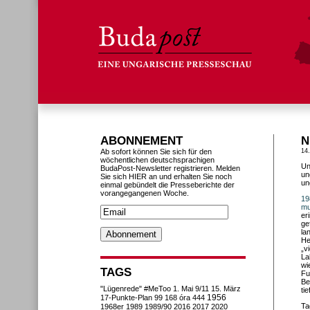
ABONNEMENT
N
Ab sofort können Sie sich für den
14
wöchentlichen deutschsprachigen
Un
BudaPost-Newsletter registrieren. Melden
un
Sie sich HIER an und erhalten Sie noch
un
einmal gebündelt die Presseberichte der
vorangegangenen Woche.
19
mu
er
ge
la
He
„v
La
wi
TAGS
Fu
Be
"Lügenrede"
#MeToo
1. Mai
9/11
15. März
ti
1956
17-Punkte-Plan
99
168 óra
444
Ta
1968er
1989
1989/90
2016
2017
2020