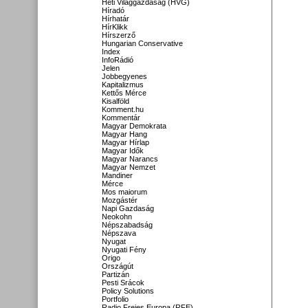
Heti Világgazdaság (HVG)
Híradó
Hírhatár
HírKlikk
Hírszerző
Hungarian Conservative
Index
InfoRádió
Jelen
Jobbegyenes
Kapitalizmus
Kettős Mérce
Kisalföld
Komment.hu
Kommentár
Magyar Demokrata
Magyar Hang
Magyar Hírlap
Magyar Idők
Magyar Narancs
Magyar Nemzet
Mandiner
Mérce
Mos maiorum
Mozgástér
Napi Gazdaság
Neokohn
Népszabadság
Népszava
Nyugat
Nyugati Fény
Origo
Országút
Partizán
Pesti Srácok
Policy Solutions
Portfolio
Radio Freies Europa (RFE)