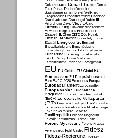
Direktmandat
Diskriminierung
Diäten
Donald Trump
Dokumentation
Donald
Tusk
Donau
Doping
Doppelte
Staatsbürgerschaft
Dritter Weltkrieg
Drogenpolitik
Drogentestpflicht
Dschihad
Dschihadismus
Dschungel
Dublin-III-
Verordnung
Dávid Vitézy
E-Card
Einwanderung
Einwanderungsdebatte
Einwanderungspolitik
Einzelhandel
Elisabeth II.
Eliten
ELTE
Előd Novák
Emmanuel Macron
Endre Ady
Endre
Energiepolitik
Ságvári
England
Entradikalisierung
Entschädigung
Entwicklung
Erasmus
Erbil
Ergebnisse
Erinnerung
Erklärung von Alba Iulia
ERSTE Group
Erster Weltkrieg
Establishment
Ethnische Homogenität
EU
EU-
EU-Gelder
EU-Gipfel
Kommission
EU-Ratspräsidentschaft
Euro
EURO 2020
Eurobonds
Europa
Europaparlament
Europapolitik
Europawahlen
Europäische
Integration
Europäischer Gerichtshof
Europäische Volkspartei
(EuGH)
(EVP)
Eurozone
Ex-Agent
Ex-Porno-Star
Extremismus
Facebook
Fachkräftemangel
Fake News
falsche Beweise
Familienpolitik
Federica Mogherini
Felcsút
Feminismus
Ferenc Falus
Ferenc Gyurcsány
Ferenc Krausz
Fidesz
Ferencváros
Fidel Castro
Fidesz-Regierung
Fidesz-