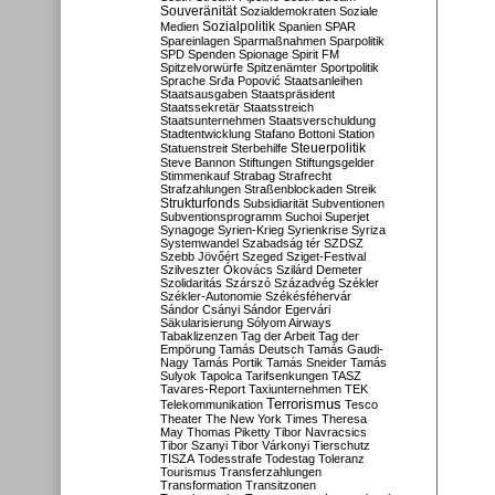
Souveränität
Sozialdemokraten
Soziale
Sozialpolitik
Medien
Spanien
SPAR
Spareinlagen
Sparmaßnahmen
Sparpolitik
SPD
Spenden
Spionage
Spirit FM
Spitzelvorwürfe
Spitzenämter
Sportpolitik
Sprache
Srđa Popović
Staatsanleihen
Staatsausgaben
Staatspräsident
Staatssekretär
Staatsstreich
Staatsunternehmen
Staatsverschuldung
Stadtentwicklung
Stafano Bottoni
Station
Steuerpolitik
Statuenstreit
Sterbehilfe
Steve Bannon
Stiftungen
Stiftungsgelder
Stimmenkauf
Strabag
Strafrecht
Strafzahlungen
Straßenblockaden
Streik
Strukturfonds
Subsidiarität
Subventionen
Subventionsprogramm
Suchoi Superjet
Synagoge
Syrien-Krieg
Syrienkrise
Syriza
Systemwandel
Szabadság tér
SZDSZ
Szebb Jövőért
Szeged
Sziget-Festival
Szilveszter Ókovács
Szilárd Demeter
Szolidaritás
Szárszó
Századvég
Székler
Székler-Autonomie
Székésféhervár
Sándor Csányi
Sándor Egervári
Säkularisierung
Sólyom Airways
Tabaklizenzen
Tag der Arbeit
Tag der
Empörung
Tamás Deutsch
Tamás Gaudi-
Nagy
Tamás Portik
Tamás Sneider
Tamás
Sulyok
Tapolca
Tarifsenkungen
TASZ
Tavares-Report
Taxiunternehmen
TEK
Terrorismus
Telekommunikation
Tesco
Theater
The New York Times
Theresa
May
Thomas Piketty
Tibor Navracsics
Tibor Szanyi
Tibor Várkonyi
Tierschutz
TISZA
Todesstrafe
Todestag
Toleranz
Tourismus
Transferzahlungen
Transformation
Transitzonen