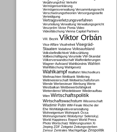
Verjährungsfrist
Verkehr
Vermögenserklärung
Vermögensverwaltung
Versammlungsrecht
Verschwörungstheorien
Versorgungstarife
Verteidigung
Vertragsverletzungsverfahren
Verurteilung
Verwaltung
Verwaltungsgericht
Veszprém
Victor Ponta
Video
Videofälschung
Vienna Capital Partners
Viktor Orbán
VIII. Bezirk
Visegrád-
Visa-Affäre
Visafreiheit
Staaten
Vodafone
Volksaufstand
Volksbefindlichkeit
Volkszählung
Vollbeschäftigung
Vorurteile
VW-Skandal
Völkerverwandtschaft
Waffenlieferungen
Wahlen
Wagner-Aufstand
Wahlbündnis
Wahlfälschung
Wahlgesetz
Wahlkampf
Wallfahrt
Wechselkurs
Weihnachten
Weltbank
Weltkrieg
Weltmeisterschaft
Weltwirtschaftsforum
Wende
Werbesteuer
Werbung
Werte
Westbalkan
Wettbewerbsfähigkeit
Wetterdienst
Whistleblower
Wiederaufbau
Wirtschaftspolitik
Wien
Wirtschaftswachstum
Wissenschaft
Wladimir Putin
WM-Finale
Woche der
Ehe
Wohltätigkeitsveranstaltung
Wohneigentum
Wohnpark Ócsa
Wohnungsmarkt
Wolodymyr Selenskyj
World Happiness Report
World Press
Photo
Wortschatz
Währungsunion
Xi
Jinping
ZDF
Zeitgeist
Zeitungssterben
Zensur
Zentrales Machtgefüge
Zinspolitik