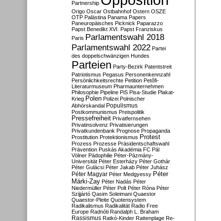
Partnership
Origo
Oscar
Ostbahnhof
Ostern
OSZE
OTP
Palästina
Panama Papers
Paneuropäisches Picknick
Paparazzo
Papst Benedikt XVI.
Papst Franziskus
Parlamentswahl 2018
Paris
Parlamentswahl 2022
Partei
des doppelschwänzigen Hundes
Parteien
Party-Bezirk
Patentstreit
Patriotismus
Pegasus
Personenkennzahl
Persönlichkeitsrechte
Petition
Petőfi-
Literaturmuseum
Pharmaunternehmen
Philosophie
Pipeline
PiS
Pisa-Studie
Plakat-
Polen
Krieg
Polizei
Polnischer
Populismus
Abhörskandal
Postkommunismus
Preispolitik
Pressefreiheit
Privatfernsehen
Privatinsolvenz
Privatisierungen
Privatkundenbank
Prognose
Propaganda
Protest
Prostitution
Protektionismus
Prozess
Prozesse
Präsidentschaftswahl
Prävention
Puskás Akadémia FC
Pál
Völner
Pädophilie
Péter-Pázmány-
Universität
Péter Esterházy
Péter Gothár
Péter Gulácsi
Péter Jakab
Péter Juhász
Péter
Péter Magyar
Péter Medgyessy
Márki-Zay
Péter Nadás
Péter
Niedermüller
Péter Polt
Péter Róna
Péter
Szijjártó
Qasim Soleimani
Quaestor
Quaestor-Pleite
Quotensystem
Radikalismus
Radikalität
Radio Free
Europe
Radnóti
Randalph L. Braham
Rassismus
Ratkó-Kinder
Rattenplage
Re-