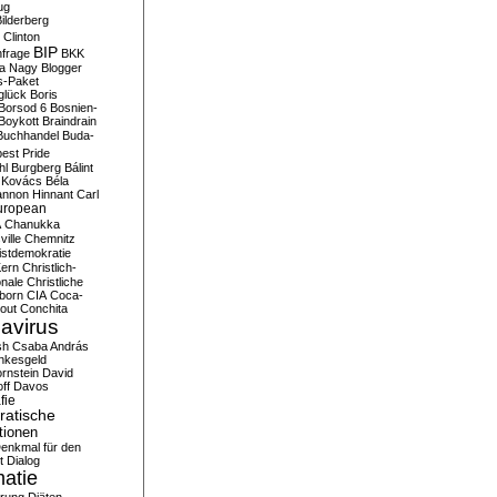
ug
ilderberg
l Clinton
BIP
frage
BKK
ka Nagy
Blogger
s-Paket
glück
Boris
Borsod 6
Bosnien-
Boykott
Braindrain
Buchhandel
Buda-
est Pride
hl
Burgberg
Bálint
 Kovács
Béla
nnon Hinnant
Carl
uropean
A
Chanukka
ville
Chemnitz
istdemokratie
Kern
Christlich-
onale
Christliche
born
CIA
Coca-
out
Conchita
avirus
sh
Csaba András
nkesgeld
rnstein
David
ff
Davos
fie
atische
tionen
enkmal für den
t
Dialog
atie