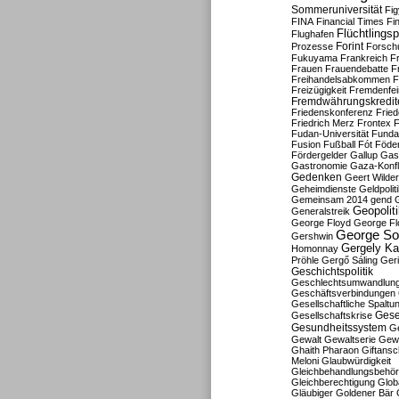
Sommeruniversität
Fig
FINA
Financial Times
Fi
Flüchtlingsp
Flughafen
Forint
Prozesse
Forsch
Fukuyama
Frankreich
F
Frauen
Frauendebatte
F
Freihandelsabkommen
F
Freizügigkeit
Fremdenfein
Fremdwährungskredit
Friedenskonferenz
Frie
Friedrich Merz
Frontex
F
Fudan-Universität
Funda
Fusion
Fußball
Fót
Föder
Fördergelder
Gallup
Gast
Gastronomie
Gaza-Konfl
Gedenken
Geert Wilde
Geheimdienste
Geldpolit
Gemeinsam 2014
gend
Geopolit
Generalstreik
George Floyd
George Fl
George So
Gershwin
Gergely K
Homonnay
Pröhle
Gergő Sáling
Geri
Geschichtspolitik
Geschlechtsumwandlun
Geschäftsverbindungen
Gesellschaftliche Spaltu
Gese
Gesellschaftskrise
Gesundheitssystem
Ge
Gewalt
Gewaltserie
Gew
Ghaith Pharaon
Giftansc
Meloni
Glaubwürdigkeit
Gleichbehandlungsbehö
Gleichberechtigung
Glob
Gläubiger
Goldener Bär