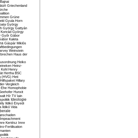
Bajnai
aun
Griechenland
irche
lition
ommen
Grüne
eld
Gyula Horn
pata
György
th
György Gattyán
 Konrád
György
y
Győr
Gábor
Gábor Kaleta
na
Gáspár Miklós
ftbedingungen
arvey Weinstein
brechen
Haus der
usordnung
Heiko
eineken
Heinz-
 Kohl
Henry
ät
Hertha BSC
g (HVG)
Heti
Hilfspaket
Hillary
tler-Vergleich
-Ehe
Homophobie
Seehofer
Hunxit
walt
Hír TV
Iain
spolitik
Ideologie
ély
Ildikó Enyedi
a
Ildikó Vida
liberale
geschaden
Impeachment
mre Kertész
Imre
itro-Fertilisation
rmanten
politik