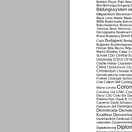
Bethlen-Peyer-Pakt
Betr
Bevölkerungsrückgang
B
Bildungssystem
Bil
Billigdarlehen
Binnennach
Black Lives Matter
Blan
BMW
Bodenmafia
Bokro
Bolschewismus
Bootsun
Johnson
Boris Nemzow
Herzegowina
Boulevard
Brexit
Brand
Bratislava
Budapest
Cash
Budap
Bulgarien
Bundestagswa
Hóman
Béla Biszku
Béla
Markó
Bündnis
Calais
Ca
Central E
Schmitt
CDU
University (CEU)
CET
Charlie Hebdo
Charlottes
China
Christchurch
Chr
Christentum
Christian 
Demokratische Internati
Freiheit
Christoph Schön
Cola
Colleen Bell
Coming
Coron
Wurst
corona
Corvinus-Uni
CPAC
Cra
Dézsi
CSU
Csíki Sör
Da
Datenschutz
David B. Co
Cameron
David Schwezo
Demogra
Debrecen
defi
Demokratie
Demokr
Koalition
Demonstra
Denkfabriken
Denkmal
D
nationalen Zusammenhal
Diplom
Digitalisierung