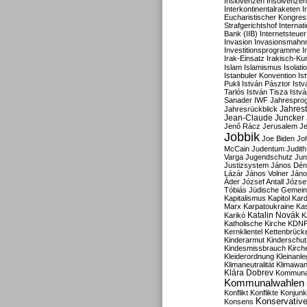
Inslovenzen
Insolvenzen
Interkontinentalraketen
I
Eucharistischer Kongres
Strafgerichtshof
Internat
Bank (IIB)
Internetsteuer
Invasion
Invasionsmahn
Investitionsprogramme
I
Irak-Einsatz
Irakisch-Ku
Islam
Islamismus
Isolat
Istanbuler Konvention
Is
Pukli
István Pásztor
Ist
Tarlós
István Tisza
Istv
Sanader
IWF
Jahrespro
Jahres
Jahresrückblick
Jean-Claude Juncker
Jenő Rácz
Jerusalem
Je
Jobbik
Joe Biden
Jo
McCain
Judentum
Judith
Varga
Jugendschutz
Jun
Justizsystem
János Dén
Lázár
János Volner
Jáno
Áder
József Antall
József
Tóbiás
Jüdische Gemei
Kapitalismus
Kapitol
Kard
Marx
Karpatoukraine
Ka
Katalin Novák
Karikó
K
Katholische Kirche
KDN
Kernklientel
Kettenbrück
Kinderarmut
Kinderschu
Kindesmissbrauch
Kirch
Kleiderordnung
Kleinanle
Klimaneutralität
Klimawan
Klára Dobrev
Kommunal
Kommunalwahlen
Konflikt
Konflikte
Konjunk
Konservativ
Konsens