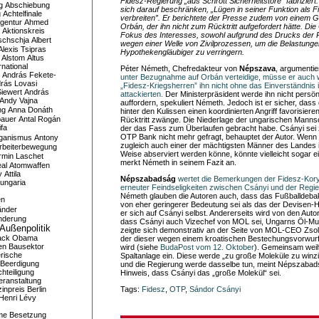
Fidesz-Regierung „aus Schrott Sicherheitstore“ fabriziert
g
Abschiebung
sich darauf beschränken, „Lügen in seiner Funktion als 
g
Achtelfinale
verbreiten”. Er berichtete der Presse zudem von einem G
gentur
Ahmed
Orbán, der ihn nicht zum Rücktritt aufgefordert hätte. Die
Aktionskreis
Fokus des Interesses, sowohl aufgrund des Drucks der 
schschja
Albert
wegen einer Welle von Zivilprozessen, um die Belastunge
Alexis Tsipras
Hypothekengläubiger zu verringern.
Alstom
Altus
national
Péter Németh, Chefredakteur von
Népszava
, argumentie
András Fekete-
unter Bezugnahme auf Orbán verteidige, müsse er auch 
rás Lovasi
„Fidesz-Kriegsherren” ihn nicht ohne das Einverständnis 
iewert
András
attackierten.
Der Ministerpräsident werde ihn nicht pers
Andy Vajna
auffordern, spekuliert Németh. Jedoch ist er sicher, dass 
ng
Anna Donáth
hinter den Kulissen einen koordinierten Angriff favorisie
bauer
Antal Rogán
Rücktritt zwänge. Die Niederlage der ungarischen Mannsc
ifa
der das Fass zum Überlaufen gebracht habe. Csányi sei 
OTP Bank nicht mehr gefragt, behauptet der Autor. Wenn 
iganismus
Antony
zugleich auch einer der mächtigsten Männer des Landes is
rbeiterbewegung
Weise abserviert werden könne, könnte vielleicht sogar ei
rmin Laschet
merkt Németh in seinem Fazit an.
al
Atomwaffen
y
Attila
Népszabadság
wertet die Bemerkungen der Fidesz-Kor
ungaria
erneuter Feindseligkeiten zwischen Csányi und der Regi
Németh glauben die Autoren auch, dass das Fußballdebak
en
von eher geringerer Bedeutung sei als das der Devisen-
änder
er sich auf Csányi selbst. Andererseits wird von den Aut
nderung
dass Csányi auch Vizechef von MOL sei, Ungarns Öl-Mult
Außenpolitik
zeigte sich demonstrativ an der Seite von MOL-CEO Zsolt 
ack Obama
der dieser wegen einem kroatischen Bestechungsvorwurf 
en
Bausektor
wird (siehe
BudaPost vom 12. Oktober
). Gemeinsam weih
rische
Spaltanlage ein. Diese werde „zu große Moleküle zu winz
Beerdigung
und die Regierung werde dasselbe tun, meint Népszabads
hteiligung
Hinweis, dass Csányi das „große Molekül“ sei.
eranstaltung
inpreis
Berlin
Tags:
Fidesz
,
OTP
,
Sándor Csányi
Henri Lévy
me
Besetzung