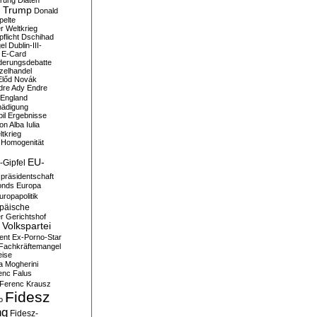
erung
Diäten
 Trump
Donald
pelte
er Weltkrieg
flicht
Dschihad
el
Dublin-III-
E-Card
derungsdebatte
zelhandel
Előd Novák
dre Ady
Endre
England
hädigung
il
Ergebnisse
n Alba Iulia
ltkrieg
 Homogenität
EU-
-Gipfel
präsidentschaft
onds
Europa
uropapolitik
päische
r Gerichtshof
Volkspartei
ent
Ex-Porno-Star
Fachkräftemangel
eise
a Mogherini
enc Falus
Ferenc Krausz
Fidesz
o
ng
Fidesz-