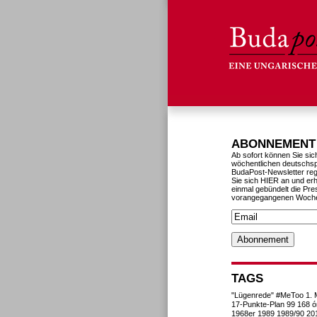
ABONNEMENT
Ab sofort können Sie sic
wöchentlichen deutschs
BudaPost-Newsletter reg
Sie sich HIER an und erh
einmal gebündelt die Pre
vorangegangenen Woch
TAGS
"Lügenrede"
#MeToo
1. 
17-Punkte-Plan
99
168 ó
1968er
1989
1989/90
20