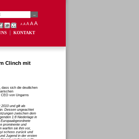
A
A
A
A
A
UNS
KONTAKT
m Clinch mit
 dass sich die deutlichen
garischen
ls CEO von Ungarns
2010 und gilt als
bán. Dessen ungeachtet
setzungen zwischen dem
genden 1:8 Niederlage in
er Europaabgeordnete
re prominente und
m warfen sie ihm vor,
ányi schoss zurück und
t und Jugend in der ersten