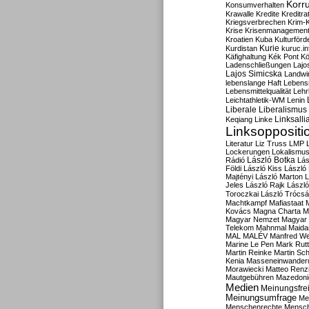
Korru
Konsumverhalten
Krawalle
Kredite
Kreditra
Kriegsverbrechen
Krim-K
Krise
Krisenmanagemen
Kroatien
Kuba
Kulturförd
Kurdistan
Kurie
kuruc.in
Käfighaltung
Kék Pont
Kö
Ladenschließungen
Lajo
Lajos Simicska
Landwir
lebenslange Haft
Lebensm
Lebensmittelqualität
Lehr
Leichtathletik-WM
Lenin
Liberale
Liberalismus
Linksalli
Keqiang
Linke
Linksoppositi
Literatur
Liz Truss
LMP
Lockerungen
Lokalismu
Rádió
László Botka
Lás
Földi
László Kiss
László
Majtényi
László Marton
L
Jeles
László Rajk
Lászl
Toroczkai
László Trócsá
Machtkampf
Mafiastaat
Kovács
Magna Charta
M
Magyar Nemzet
Magyar 
Telekom
Mahnmal
Maida
MAL
MALÉV
Manfred W
Marine Le Pen
Mark Rut
Martin Reinke
Martin Sch
Kenia
Masseneinwander
Morawiecki
Matteo Renz
Mautgebühren
Mazedoni
Medien
Meinungsfrei
Meinungsumfrage
Me
Menschenrechte
Mensc