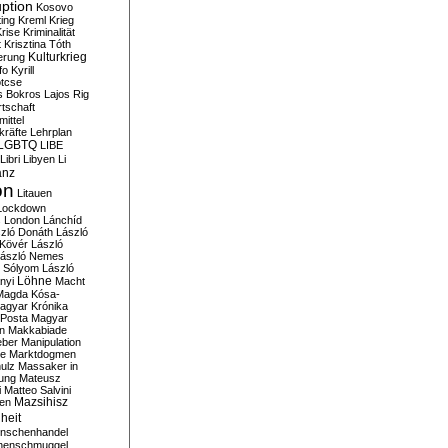
ption
Kosovo
ting
Kreml
Krieg
rise
Kriminalität
t
Krisztina Tóth
Kulturkrieg
erung
fo
Kyrill
tcse
s Bokros
Lajos Rig
tschaft
ittel
kräfte
Lehrplan
LGBTQ
LIBE
Libri
Libyen
Li
anz
on
Litauen
Lockdown
s
London
Lánchíd
zló Donáth
László
 Kövér
László
ászló Nemes
ó Sólyom
László
Löhne
nyi
Macht
Magda Kósa-
agyar Krónika
Posta
Magyar
n
Makkabiade
eber
Manipulation
te
Marktdogmen
ulz
Massaker in
ung
Mateusz
i
Matteo Salvini
en
Mazsihisz
heit
nschenhandel
henschmuggel