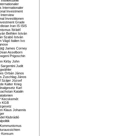
Intellektuelle
nternationaler
s
Internationaler
ional Investment
Interview
mal
Investitionen
nvestment Grade
rdistan
Iran
IS
ISIS
Israel
ionismus
tván Bethlen
István
ván Szabó
István
án Vágó
Italien
Ivo
gnose
tag
James Corney
Jean Asselborn
wgeni Prigoschin
hn Kirby
John
 Sargentini
Judit
gwähler
es Orbán
János
s Zuschlag
János
 Szájer
József
nde
Kalter Krieg
inalgesetz
Karl
sachstan
Katalin
atalonien
P
Kecskemét
e
KGB
tzgesetz
en
Klaus Johannis
ger
del
Klubrádió
politik
Kommunismus
turaussichten
e
Konsum