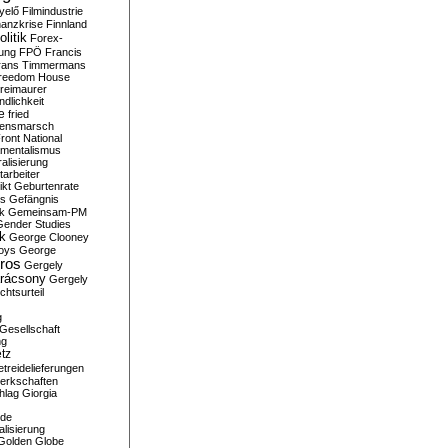
yelő
Filmindustrie
nanzkrise
Finnland
olitik
Forex-
ung
FPÖ
Francis
rans Timmermans
reedom House
reimaurer
dlichkeit
e
fried
densmarsch
ront National
mentalismus
alisierung
arbeiter
ikt
Geburtenrate
rs
Gefängnis
ik
Gemeinsam-PM
Gender Studies
ik
George Clooney
oys
George
ros
Gergely
arácsony
Gergely
chtsurteil
g
Gesellschaft
ng
tz
treidelieferungen
erkschaften
hlag
Giorgia
rde
alisierung
Golden Globe