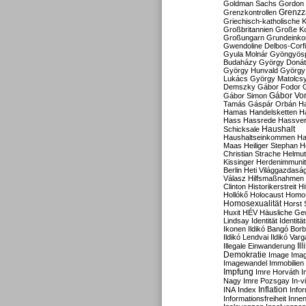
Goldman Sachs
Gordon 
Grenzz
Grenzkontrollen
Griechisch-katholische K
Großbritannien
Große Koa
Großungarn
Grundeink
Gwendoline Delbos-Corfi
Gyula Molnár
Gyöngyös
Budaházy
György Doná
György Hunvald
György
Lukács
György Matolcs
Demszky
Gábor Fodor
Gábor Vo
Gábor Simon
Tamás
Gáspár Orbán
Ha
Hamas
Handelsketten
H
Hass
Hassrede
Hassver
Haushalt
Schicksale
Haushaltseinkommen
Ha
Maas
Heiliger Stephan
H
Christian Strache
Helmut
Kissinger
Herdenimmunit
Berlin
Heti Világgazdasá
Válasz
Hilfsmaßnahmen
Clinton
Historikerstreit
Hi
Hollókő
Holocaust
Homo
Homosexualität
Horst 
Huxit
HÉV
Häusliche Ge
Lindsay
Identität
Identität
Ikonen
Ildikó Bangó Borb
Ildikó Lendvai
Ildikó Varg
Il
Illegale Einwanderung
Demokratie
Image
Ima
Imagewandel
Immobilien
Impfung
Imre Horváth
I
Nagy
Imre Pozsgay
In-v
Inflation
INA
Index
Info
Informationsfreiheit
Innen