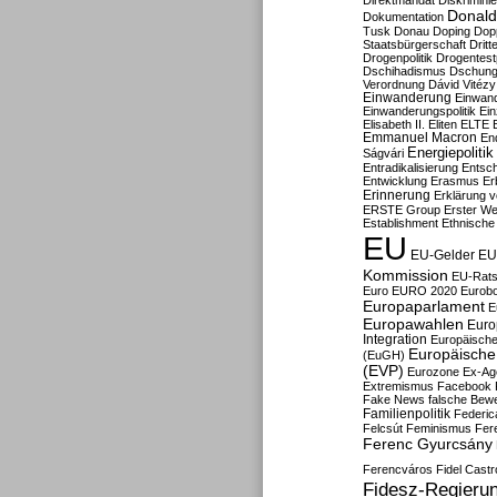
Direktmandat
Diskrimini
Donald
Dokumentation
Tusk
Donau
Doping
Dop
Staatsbürgerschaft
Dritt
Drogenpolitik
Drogentestp
Dschihadismus
Dschung
Verordnung
Dávid Vitézy
Einwanderung
Einwan
Einwanderungspolitik
Ein
Elisabeth II.
Eliten
ELTE
Emmanuel Macron
En
Energiepolitik
Ságvári
Entradikalisierung
Entsc
Entwicklung
Erasmus
Erb
Erinnerung
Erklärung vo
ERSTE Group
Erster We
Establishment
Ethnische
EU
EU-Gelder
EU
Kommission
EU-Rats
Euro
EURO 2020
Eurob
Europaparlament
E
Europawahlen
Euro
Integration
Europäische
Europäische 
(EuGH)
(EVP)
Eurozone
Ex-Ag
Extremismus
Facebook
Fake News
falsche Bew
Familienpolitik
Federic
Felcsút
Feminismus
Fer
Ferenc Gyurcsány
Ferencváros
Fidel Castr
Fidesz-Regieru