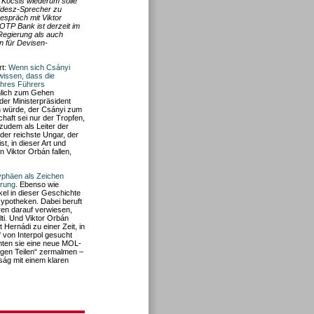
. Kocsis wiederum solle
Fidesz-Sprecher zu
espräch mit Viktor
 OTP Bank ist derzeit im
Regierung als auch
n für Devisen-
rt:
Wenn sich Csányi
wissen, dass die
ihres Führers
önlich zum Gehen
der Ministerpräsident
ren würde, der Csányi zum
haft sei nur der Tropfen,
zudem als Leiter der
der reichste Ungar, der
t, in dieser Art und
n Viktor Orbán fallen,
yphäen als Zeichen
erung
. Ebenso wie
el in dieser Geschichte
Hypotheken. Dabei beruft
oren darauf verwiesen,
i. Und Viktor Orbán
Hernádi zu einer Zeit, in
von Interpol gesucht
ten sie eine neue MOL-
igen Teilen“ zermalmen –
ág mit einem klaren