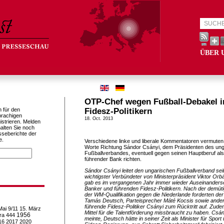
ÜBER 
OTP-Chef wegen Fußball-Debakel i
h für den
Fidesz-Politikern
prachigen
18. Oct. 2013
istrieren. Melden
alten Sie noch
sseberichte der
e.
Verschiedene linke und liberale Kommentatoren vermuten,
Worte Richtung Sándor Csányi, dem Präsidenten des un
Fußballverbandes, eventuell gegen seinen Hauptberuf a
führender Bank richten.
Sándor Csányi leitet den ungarischen Fußballverband seit 
wichtigster Verbündeter von Ministerpräsident Viktor Or
gab es im vergangenen Jahr immer wieder Auseinander
Banker und führenden Fidesz-Politikern. Nach der demüti
der WM-Qualifikation gegen die Niederlande forderten d
Tamás Deutsch, Parteisprecher Máté Kocsis sowie ande
führende Fidesz-Politiker Csányi zum Rücktritt auf. Zude
Mai
9/11
15. März
Mittel für die Talentförderung missbraucht zu haben. Cs
1956
ra
444
meinte, Deutsch hätte in seiner Zeit als Minister für Spor
16
2017
2020