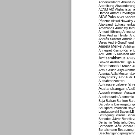
Abhörverdacht
Abrüstun
Abtreibung
Abwanderun
AENM
AfD
Afghanistan
a
Hamed
Ahmet Davutoglu
AKW Paks
AKW Sapori
Pásztor
Alexei Nawalny
Aljaksandr Lukaschenka
Amazonas
Amnesty Inter
Amtseinführung
Amtssitz
Győr
András Heisler
And
András Schiffer
András S
Veres
André Goodfriend
Angela Merkel
Anhöru
Annegret Kramp-Karren
Anti-
Anti-IS-Koalition
Ant
Antisemitismus
Antiz
Blinken
Arabische Liga
A
Arbeitsmarkt
Armee
A
Armut
Asien
Asyl
Atomde
Attentat
Attila Mesterház
Vidnyánszky
ATV
Audi H
Aufnahmezentren
Auftragsvergabeverfahr
Auslandsungarn
Ausl
Ausschreitungen
Auswa
Autoindustrie
Autonomie
Baja
Balkan
Banken
Bar
Barcelona
Barvergütung
Bausparsubvention
Baye
Landtagswahl
BayernLB
Befragung
Belarus
Benac
Benedek Jávor
Benefizv
Benjamin Netanjahu
Benz
Bernadett Széll
Bernard-
Bertelsmann
Besatzung
Beschäftigungsprogram