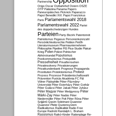
Partnership
Origo
Oscar
Ostbahnhof
Ostern
OSZE
OTP
Palästina
Panama Papers
Paneuropäisches Picknick
Paparazzo
Papst Benedikt XVI.
Papst Franziskus
Parlamentswahl 2018
Paris
Parlamentswahl 2022
Partei
des doppelschwänzigen Hundes
Parteien
Party-Bezirk
Patentstreit
Patriotismus
Pegasus
Personenkennzahl
Persönlichkeitsrechte
Petition
Petőfi-
Literaturmuseum
Pharmaunternehmen
Philosophie
Pipeline
PiS
Pisa-Studie
Plakat-
Polen
Krieg
Polizei
Polnischer
Populismus
Abhörskandal
Postkommunismus
Preispolitik
Pressefreiheit
Privatfernsehen
Privatinsolvenz
Privatisierungen
Privatkundenbank
Prognose
Propaganda
Protest
Prostitution
Protektionismus
Prozess
Prozesse
Präsidentschaftswahl
Prävention
Puskás Akadémia FC
Pál
Völner
Pädophilie
Péter-Pázmány-
Universität
Péter Esterházy
Péter Gothár
Péter Gulácsi
Péter Jakab
Péter Juhász
Péter
Péter Magyar
Péter Medgyessy
Márki-Zay
Péter Nadás
Péter
Niedermüller
Péter Polt
Péter Róna
Péter
Szijjártó
Qasim Soleimani
Quaestor
Quaestor-Pleite
Quotensystem
Radikalismus
Radikalität
Radio Free
Europe
Radnóti
Randalph L. Braham
Rassismus
Ratkó-Kinder
Rattenplage
Re-