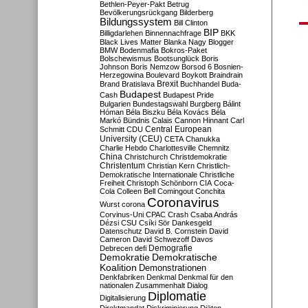
Bethlen-Peyer-Pakt
Betrug
Bevölkerungsrückgang
Bilderberg
Bildungssystem
Bill Clinton
BIP
Billigdarlehen
Binnennachfrage
BKK
Black Lives Matter
Blanka Nagy
Blogger
BMW
Bodenmafia
Bokros-Paket
Bolschewismus
Bootsunglück
Boris
Johnson
Boris Nemzow
Borsod 6
Bosnien-
Herzegowina
Boulevard
Boykott
Braindrain
Brexit
Brand
Bratislava
Buchhandel
Buda-
Budapest
Cash
Budapest Pride
Bulgarien
Bundestagswahl
Burgberg
Bálint
Hóman
Béla Biszku
Béla Kovács
Béla
Markó
Bündnis
Calais
Cannon Hinnant
Carl
Central European
Schmitt
CDU
University (CEU)
CETA
Chanukka
Charlie Hebdo
Charlottesville
Chemnitz
China
Christchurch
Christdemokratie
Christentum
Christian Kern
Christlich-
Demokratische Internationale
Christliche
Freiheit
Christoph Schönborn
CIA
Coca-
Cola
Colleen Bell
Comingout
Conchita
Coronavirus
Wurst
corona
Corvinus-Uni
CPAC
Crash
Csaba András
Dézsi
CSU
Csíki Sör
Dankesgeld
Datenschutz
David B. Cornstein
David
Cameron
David Schwezoff
Davos
Demografie
Debrecen
defi
Demokratie
Demokratische
Koalition
Demonstrationen
Denkfabriken
Denkmal
Denkmal für den
nationalen Zusammenhalt
Dialog
Diplomatie
Digitalisierung