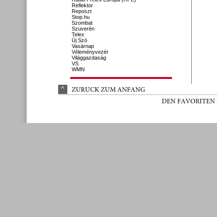
Reflektor
Reposzt
Stop.hu
Szombat
Szuverén
Telex
Új Szó
Vasárnap
Véleményvezér
Világgazdaság
VS
WMN
^
ZURÜ
CK 
ZUM 
ANFANG
DEN 
FAVORITEN 