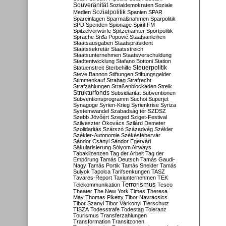
Souveränität
Sozialdemokraten
Soziale
Sozialpolitik
Medien
Spanien
SPAR
Spareinlagen
Sparmaßnahmen
Sparpolitik
SPD
Spenden
Spionage
Spirit FM
Spitzelvorwürfe
Spitzenämter
Sportpolitik
Sprache
Srđa Popović
Staatsanleihen
Staatsausgaben
Staatspräsident
Staatssekretär
Staatsstreich
Staatsunternehmen
Staatsverschuldung
Stadtentwicklung
Stafano Bottoni
Station
Steuerpolitik
Statuenstreit
Sterbehilfe
Steve Bannon
Stiftungen
Stiftungsgelder
Stimmenkauf
Strabag
Strafrecht
Strafzahlungen
Straßenblockaden
Streik
Strukturfonds
Subsidiarität
Subventionen
Subventionsprogramm
Suchoi Superjet
Synagoge
Syrien-Krieg
Syrienkrise
Syriza
Systemwandel
Szabadság tér
SZDSZ
Szebb Jövőért
Szeged
Sziget-Festival
Szilveszter Ókovács
Szilárd Demeter
Szolidaritás
Szárszó
Századvég
Székler
Székler-Autonomie
Székésféhervár
Sándor Csányi
Sándor Egervári
Säkularisierung
Sólyom Airways
Tabaklizenzen
Tag der Arbeit
Tag der
Empörung
Tamás Deutsch
Tamás Gaudi-
Nagy
Tamás Portik
Tamás Sneider
Tamás
Sulyok
Tapolca
Tarifsenkungen
TASZ
Tavares-Report
Taxiunternehmen
TEK
Terrorismus
Telekommunikation
Tesco
Theater
The New York Times
Theresa
May
Thomas Piketty
Tibor Navracsics
Tibor Szanyi
Tibor Várkonyi
Tierschutz
TISZA
Todesstrafe
Todestag
Toleranz
Tourismus
Transferzahlungen
Transformation
Transitzonen