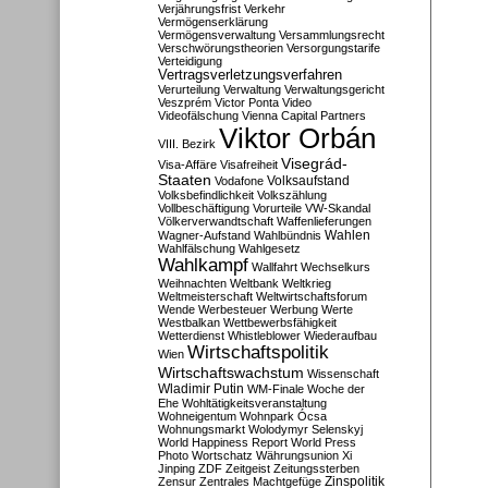
Verjährungsfrist
Verkehr
Vermögenserklärung
Vermögensverwaltung
Versammlungsrecht
Verschwörungstheorien
Versorgungstarife
Verteidigung
Vertragsverletzungsverfahren
Verurteilung
Verwaltung
Verwaltungsgericht
Veszprém
Victor Ponta
Video
Videofälschung
Vienna Capital Partners
Viktor Orbán
VIII. Bezirk
Visegrád-
Visa-Affäre
Visafreiheit
Staaten
Vodafone
Volksaufstand
Volksbefindlichkeit
Volkszählung
Vollbeschäftigung
Vorurteile
VW-Skandal
Völkerverwandtschaft
Waffenlieferungen
Wahlen
Wagner-Aufstand
Wahlbündnis
Wahlfälschung
Wahlgesetz
Wahlkampf
Wallfahrt
Wechselkurs
Weihnachten
Weltbank
Weltkrieg
Weltmeisterschaft
Weltwirtschaftsforum
Wende
Werbesteuer
Werbung
Werte
Westbalkan
Wettbewerbsfähigkeit
Wetterdienst
Whistleblower
Wiederaufbau
Wirtschaftspolitik
Wien
Wirtschaftswachstum
Wissenschaft
Wladimir Putin
WM-Finale
Woche der
Ehe
Wohltätigkeitsveranstaltung
Wohneigentum
Wohnpark Ócsa
Wohnungsmarkt
Wolodymyr Selenskyj
World Happiness Report
World Press
Photo
Wortschatz
Währungsunion
Xi
Jinping
ZDF
Zeitgeist
Zeitungssterben
Zensur
Zentrales Machtgefüge
Zinspolitik