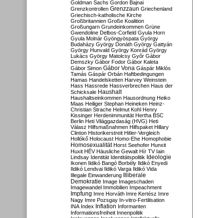
Goldman Sachs
Gordon Bajnai
Grenzzaun
Grenzkontrollen
Griechenland
Griechisch-katholische Kirche
Großbritannien
Große Koalition
Großungarn
Grundeinkommen
Grüne
Gwendoline Delbos-Corfield
Gyula Horn
Gyula Molnár
Gyöngyöspata
György
Budaházy
György Donáth
György Gattyán
György Hunvald
György Konrád
György
Lukács
György Matolcsy
Győr
Gábor
Demszky
Gábor Fodor
Gábor Kaleta
Gábor Vona
Gábor Simon
Gáspár Miklós
Tamás
Gáspár Orbán
Haftbedingungen
Hamas
Handelsketten
Harvey Weinstein
Hass
Hassrede
Hassverbrechen
Haus der
Haushalt
Schicksale
Haushaltseinkommen
Hausordnung
Heiko
Maas
Heiliger Stephan
Heineken
Heinz-
Christian Strache
Helmut Kohl
Henry
Kissinger
Herdenimmunität
Hertha BSC
Berlin
Heti Világgazdaság (HVG)
Heti
Válasz
Hilfsmaßnahmen
Hilfspaket
Hillary
Clinton
Historikerstreit
Hitler-Vergleich
Hollókő
Holocaust
Homo-Ehe
Homophobie
Homosexualität
Horst Seehofer
Hunxit
Huxit
HÉV
Häusliche Gewalt
Hír TV
Iain
Lindsay
Identität
Identitätspolitik
Ideologie
Ikonen
Ildikó Bangó Borbély
Ildikó Enyedi
Ildikó Lendvai
Ildikó Varga
Ildikó Vida
Illiberale
Illegale Einwanderung
Demokratie
Image
Imageschaden
Imagewandel
Immobilien
Impeachment
Impfung
Imre Horváth
Imre Kertész
Imre
Nagy
Imre Pozsgay
In-vitro-Fertilisation
Inflation
INA
Index
Informanten
Informationsfreiheit
Innenpolitik