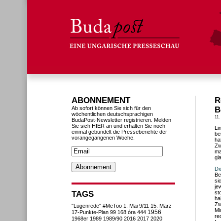
ABONNEMENT
R
Ab sofort können Sie sich für den
B
wöchentlichen deutschsprachigen
11.
BudaPost-Newsletter registrieren. Melden
Sie sich HIER an und erhalten Sie noch
Li
einmal gebündelt die Presseberichte der
be
vorangegangenen Woche.
ha
Zw
ma
gl
Di
Be
si
je
TAGS
st
ha
Zw
"Lügenrede"
#MeToo
1. Mai
9/11
15. März
Mi
1956
17-Punkte-Plan
99
168 óra
444
re
1968er
1989
1989/90
2016
2017
2020