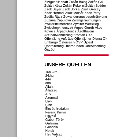
Zivilgesellschaft
Zoltán Balog
Zoltán Gál
Zoltán Kész
Zoltán Pokorni
Zoltán Spéder
Zsolt Bayer
Zsolt Borkai
Zsolt Gréczy
Zsolt Hernádi
Zsolt Molnár
Zsolt Petry
Zsófia Rácz
Zuwanderungsbeschränkung
Zuzana Čaputová
Zwangsräumungen
Zweidrittelmehrheit
Zweiter Weltkrieg
Zwischenkriegszeit
Ágnes Geréb
Ákos
Kovács
Árpád Göncz
Ásotthalom
Ärzteabwanderung
Érpatak
Ózd
Öffentliche Aufträge
Öffentlicher Dienst
Öl-
Embargo
Österreich
ÖVP
Újpest
Überalterung
Überstunden
Überwachung
Őszöd
UNSERE QUELLEN
168 Óra
24.hu
444
888
Alfahír
Átlátszó
ATV
Azonnali
Blikk
Cink
Élet és Irodalom
Ferenc Kumin
Figyelő
Gábor Török
Galamus
Gondola
Hetek
Heti Válasz