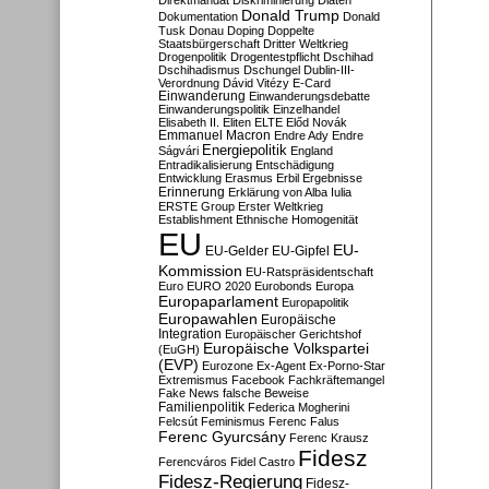
Direktmandat
Diskriminierung
Diäten
Donald Trump
Dokumentation
Donald
Tusk
Donau
Doping
Doppelte
Staatsbürgerschaft
Dritter Weltkrieg
Drogenpolitik
Drogentestpflicht
Dschihad
Dschihadismus
Dschungel
Dublin-III-
Verordnung
Dávid Vitézy
E-Card
Einwanderung
Einwanderungsdebatte
Einwanderungspolitik
Einzelhandel
Elisabeth II.
Eliten
ELTE
Előd Novák
Emmanuel Macron
Endre Ady
Endre
Energiepolitik
Ságvári
England
Entradikalisierung
Entschädigung
Entwicklung
Erasmus
Erbil
Ergebnisse
Erinnerung
Erklärung von Alba Iulia
ERSTE Group
Erster Weltkrieg
Establishment
Ethnische Homogenität
EU
EU-
EU-Gelder
EU-Gipfel
Kommission
EU-Ratspräsidentschaft
Euro
EURO 2020
Eurobonds
Europa
Europaparlament
Europapolitik
Europawahlen
Europäische
Integration
Europäischer Gerichtshof
Europäische Volkspartei
(EuGH)
(EVP)
Eurozone
Ex-Agent
Ex-Porno-Star
Extremismus
Facebook
Fachkräftemangel
Fake News
falsche Beweise
Familienpolitik
Federica Mogherini
Felcsút
Feminismus
Ferenc Falus
Ferenc Gyurcsány
Ferenc Krausz
Fidesz
Ferencváros
Fidel Castro
Fidesz-Regierung
Fidesz-