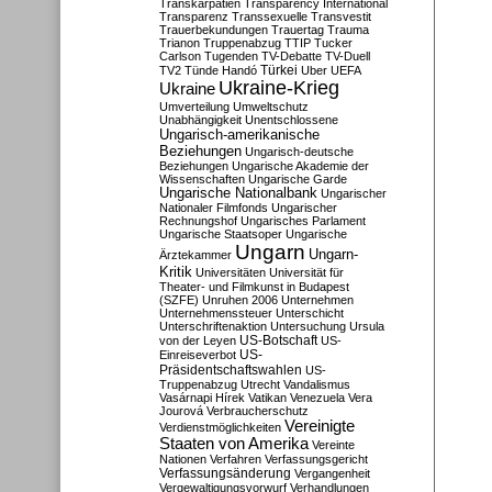
Transkarpatien
Transparency International
Transparenz
Transsexuelle
Transvestit
Trauerbekundungen
Trauertag
Trauma
Trianon
Truppenabzug
TTIP
Tucker
Carlson
Tugenden
TV-Debatte
TV-Duell
Türkei
TV2
Tünde Handó
Uber
UEFA
Ukraine-Krieg
Ukraine
Umverteilung
Umweltschutz
Unabhängigkeit
Unentschlossene
Ungarisch-amerikanische
Beziehungen
Ungarisch-deutsche
Beziehungen
Ungarische Akademie der
Wissenschaften
Ungarische Garde
Ungarische Nationalbank
Ungarischer
Nationaler Filmfonds
Ungarischer
Rechnungshof
Ungarisches Parlament
Ungarische Staatsoper
Ungarische
Ungarn
Ungarn-
Ärztekammer
Kritik
Universitäten
Universität für
Theater- und Filmkunst in Budapest
(SZFE)
Unruhen 2006
Unternehmen
Unternehmenssteuer
Unterschicht
Unterschriftenaktion
Untersuchung
Ursula
US-Botschaft
von der Leyen
US-
US-
Einreiseverbot
Präsidentschaftswahlen
US-
Truppenabzug
Utrecht
Vandalismus
Vasárnapi Hírek
Vatikan
Venezuela
Vera
Jourová
Verbraucherschutz
Vereinigte
Verdienstmöglichkeiten
Staaten von Amerika
Vereinte
Nationen
Verfahren
Verfassungsgericht
Verfassungsänderung
Vergangenheit
Vergewaltigungsvorwurf
Verhandlungen