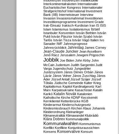
Inslovenzen
Insolvenzen
Intellektuelle
Interkontinentalraketen
Internationaler
Eucharistischer Kongress
Internationaler
Strafgerichtshof
International Investment
Bank (IIB)
Internetsteuer
Interview
Invasion
Invasionsmahnmal
Investitionen
Investitionsprogramme
Investment Grade
Irak-Einsatz
Irakisch-Kurdistan
Iran
IS
ISIS
Israel
Islam
Islamismus
Isolationismus
Istanbuler Konvention
István Bethlen
István
Pukli
István Pásztor
István Szabó
István
Tarlós
István Tisza
István Vágó
Italien
Ivo
Sanader
IWF
Jahresprognose
Jahrestag
Jahresrückblick
James Corney
Jean-Claude Juncker
Jean Asselborn
Jenő Rácz
Jerusalem
Jewgeni Prigoschin
Jobbik
Joe Biden
John Kirby
John
McCain
Judentum
Judith Sargentini
Judit
Varga
Jugendschutz
Jungwähler
Justizsystem
János Dénes Orbán
János
Lázár
János Volner
János Zuschlag
János
Áder
József Antall
József Szájer
József
Tóbiás
Jüdische Gemeinde
Kalter Krieg
Kapitalismus
Kapitol
Kardinalgesetz
Karl
Marx
Karpatoukraine
Kasachstan
Katalin
Katalin Novák
Karikó
Katalonien
Katholische Kirche
KDNP
Kecskemét
Kernklientel
Kettenbrücke
KGB
Kinderarmut
Kinderschutzgesetz
Kindesmissbrauch
Kirchen
Klaus Johannis
Kleiderordnung
Kleinanleger
Klimaneutralität
Klimawandel
Klubrádió
Klára Dobrev
Kommunalpolitik
Kommunalwahlen
Kommunismus
Konflikt
Konflikte
Konjunkturaussichten
Konservative
Konsens
Konsum