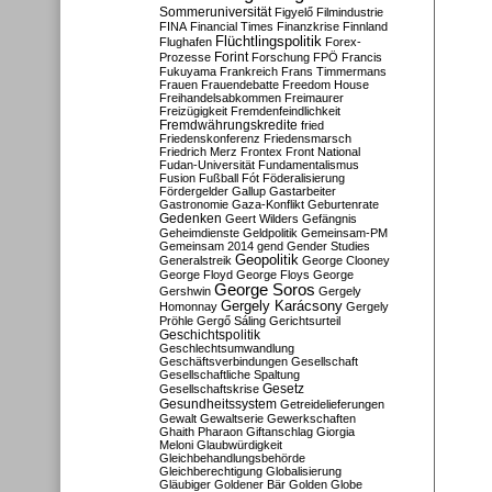
Sommeruniversität
Figyelő
Filmindustrie
FINA
Financial Times
Finanzkrise
Finnland
Flüchtlingspolitik
Flughafen
Forex-
Forint
Prozesse
Forschung
FPÖ
Francis
Fukuyama
Frankreich
Frans Timmermans
Frauen
Frauendebatte
Freedom House
Freihandelsabkommen
Freimaurer
Freizügigkeit
Fremdenfeindlichkeit
Fremdwährungskredite
fried
Friedenskonferenz
Friedensmarsch
Friedrich Merz
Frontex
Front National
Fudan-Universität
Fundamentalismus
Fusion
Fußball
Fót
Föderalisierung
Fördergelder
Gallup
Gastarbeiter
Gastronomie
Gaza-Konflikt
Geburtenrate
Gedenken
Geert Wilders
Gefängnis
Geheimdienste
Geldpolitik
Gemeinsam-PM
Gemeinsam 2014
gend
Gender Studies
Geopolitik
Generalstreik
George Clooney
George Floyd
George Floys
George
George Soros
Gershwin
Gergely
Gergely Karácsony
Homonnay
Gergely
Pröhle
Gergő Sáling
Gerichtsurteil
Geschichtspolitik
Geschlechtsumwandlung
Geschäftsverbindungen
Gesellschaft
Gesellschaftliche Spaltung
Gesetz
Gesellschaftskrise
Gesundheitssystem
Getreidelieferungen
Gewalt
Gewaltserie
Gewerkschaften
Ghaith Pharaon
Giftanschlag
Giorgia
Meloni
Glaubwürdigkeit
Gleichbehandlungsbehörde
Gleichberechtigung
Globalisierung
Gläubiger
Goldener Bär
Golden Globe