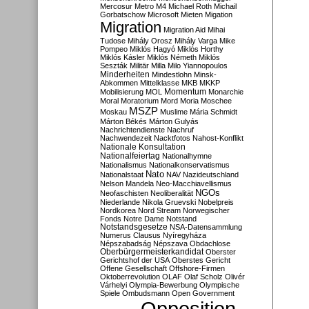
Mercosur
Metro M4
Michael Roth
Michail
Gorbatschow
Microsoft
Mieten
Migation
Migration
Migration Aid
Mihai
Tudose
Mihály Orosz
Mihály Varga
Mike
Pompeo
Miklós Hagyó
Miklós Horthy
Miklós Kásler
Miklós Németh
Miklós
Seszták
Militär
Milla
Milo Yiannopoulos
Minderheiten
Mindestlohn
Minsk-
Abkommen
Mittelklasse
MKB
MKKP
Momentum
Mobilisierung
MOL
Monarchie
Moral
Moratorium
Mord
Moria
Moschee
MSZP
Moskau
Muslime
Mária Schmidt
Márton Békés
Márton Gulyás
Nachrichtendienste
Nachruf
Nachwendezeit
Nacktfotos
Nahost-Konflikt
Nationale Konsultation
Nationalfeiertag
Nationalhymne
Nationalismus
Nationalkonservatismus
Nato
Nationalstaat
NAV
Nazideutschland
Nelson Mandela
Neo-Macchiavellismus
NGOs
Neofaschisten
Neoliberalität
Niederlande
Nikola Gruevski
Nobelpreis
Nordkorea
Nord Stream
Norwegischer
Fonds
Notre Dame
Notstand
Notstandsgesetze
NSA-Datensammlung
Numerus Clausus
Nyíregyháza
Népszabadság
Népszava
Obdachlose
Oberbürgermeisterkandidat
Oberster
Gerichtshof der USA
Oberstes Gericht
Offene Gesellschaft
Offshore-Firmen
Oktoberrevolution
OLAF
Olaf Scholz
Olivér
Várhelyi
Olympia-Bewerbung
Olympische
Spiele
Ombudsmann
Open Government
Opposition