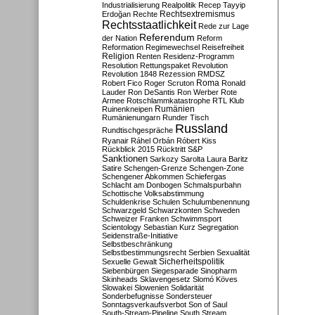
Industrialisierung
Realpolitik
Recep Tayyip
Rechtsextremismus
Erdoğan
Rechte
Rechtsstaatlichkeit
Rede zur Lage
Referendum
der Nation
Reform
Reformation
Regimewechsel
Reisefreiheit
Religion
Renten
Residenz-Programm
Resolution
Rettungspaket
Revolution
Revolution 1848
Rezession
RMDSZ
Roma
Robert Fico
Roger Scruton
Ronald
Lauder
Ron DeSantis
Ron Werber
Rote
Armee
Rotschlammkatastrophe
RTL Klub
Ruinenkneipen
Rumänien
Rumänienungarn
Runder Tisch
Russland
Rundtischgespräche
Ryanair
Ráhel Orbán
Róbert Kiss
Rückblick 2015
Rücktritt
S&P
Sanktionen
Sarkozy
Sarolta Laura Baritz
Satire
Schengen-Grenze
Schengen-Zone
Schengener Abkommen
Schiefergas
Schlacht am Donbogen
Schmalspurbahn
Schottische Volksabstimmung
Schuldenkrise
Schulen
Schulumbenennung
Schwarzgeld
Schwarzkonten
Schweden
Schweizer Franken
Schwimmsport
Scientology
Sebastian Kurz
Segregation
Seidenstraße-Initiative
Selbstbeschränkung
Selbstbestimmungsrecht
Serbien
Sexualität
Sicherheitspolitik
Sexuelle Gewalt
Siebenbürgen
Siegesparade
Sinopharm
Skinheads
Sklavengesetz
Slomó Köves
Slowakei
Slowenien
Solidarität
Sonderbefugnisse
Sondersteuer
Sonntagsverkaufsverbot
Son of Saul
South-Stream-Pipeline
South Stream