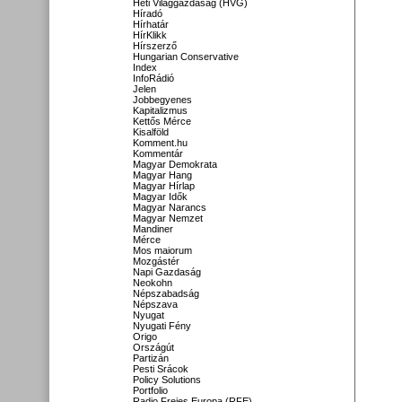
Heti Világgazdaság (HVG)
Híradó
Hírhatár
HírKlikk
Hírszerző
Hungarian Conservative
Index
InfoRádió
Jelen
Jobbegyenes
Kapitalizmus
Kettős Mérce
Kisalföld
Komment.hu
Kommentár
Magyar Demokrata
Magyar Hang
Magyar Hírlap
Magyar Idők
Magyar Narancs
Magyar Nemzet
Mandiner
Mérce
Mos maiorum
Mozgástér
Napi Gazdaság
Neokohn
Népszabadság
Népszava
Nyugat
Nyugati Fény
Origo
Országút
Partizán
Pesti Srácok
Policy Solutions
Portfolio
Radio Freies Europa (RFE)