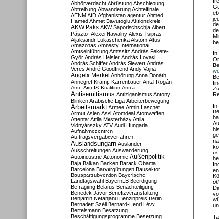
fr
Abhörverdacht
Abrüstung
Abschiebung
Ge
Abtreibung
Abwanderung
Achtelfinale
eb
AENM
AfD
Afghanistan
agentur
Ahmed
je
Hamed
Ahmet Davutoglu
Aktionskreis
de
AKW Paks
AKW Saporischschja
Albert
de
Pásztor
Alexei Nawalny
Alexis Tsipras
Mi
Aljaksandr Lukaschenka
Alstom
Altus
be
Amazonas
Amnesty International
Amtseinführung
Amtssitz
András Fekete-
In
Győr
András Heisler
András Lovasi
Or
András Schiffer
András Siewert
András
Be
Veres
André Goodfriend
Andy Vajna
wo
Angela Merkel
Anhörung
Anna Donáth
Be
Annegret Kramp-Karrenbauer
Antal Rogán
fi
Anti-
Anti-IS-Koalition
Antifa
Zu
Antisemitismus
Antiziganismus
Antony
Re
Blinken
Arabische Liga
Arbeiterbewegung
In
Arbeitsmarkt
Armee
Armin Laschet
Be
Armut
Asien
Asyl
Atomdeal
Atomwaffen
ha
Attentat
Attila Mesterházy
Attila
Au
Vidnyánszky
ATV
Audi Hungaria
hi
Aufnahmezentren
ge
Auftragsvergabeverfahren
nä
Auslandsungarn
Ausländer
ko
Ausschreitungen
Auswanderung
es
Außenpolitik
Autoindustrie
Autonomie
he
Baja
Balkan
Banken
Barack Obama
In
Barcelona
Barvergütungen
Bausektor
en
Bausparsubvention
Bayerische
Kö
Landtagswahl
BayernLB
Beerdigung
öf
Befragung
Belarus
Benachteiligung
Di
Benedek Jávor
Benefizveranstaltung
vo
Benjamin Netanjahu
Benzinpreis
Berlin
wü
Bernadett Széll
Bernard-Henri Lévy
un
Bertelsmann
Besatzung
Beschäftigungsprogramme
Besetzung
Ta