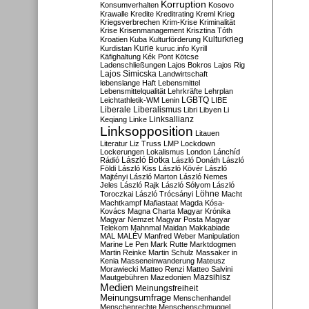
Korruption
Konsumverhalten
Kosovo
Krawalle
Kredite
Kreditrating
Kreml
Krieg
Kriegsverbrechen
Krim-Krise
Kriminalität
Krise
Krisenmanagement
Krisztina Tóth
Kulturkrieg
Kroatien
Kuba
Kulturförderung
Kurdistan
Kurie
kuruc.info
Kyrill
Käfighaltung
Kék Pont
Kötcse
Ladenschließungen
Lajos Bokros
Lajos Rig
Lajos Simicska
Landwirtschaft
lebenslange Haft
Lebensmittel
Lebensmittelqualität
Lehrkräfte
Lehrplan
LGBTQ
Leichtathletik-WM
Lenin
LIBE
Liberale
Liberalismus
Libri
Libyen
Li
Linksallianz
Keqiang
Linke
Linksopposition
Litauen
Literatur
Liz Truss
LMP
Lockdown
Lockerungen
Lokalismus
London
Lánchíd
Rádió
László Botka
László Donáth
László
Földi
László Kiss
László Kövér
László
Majtényi
László Marton
László Nemes
Jeles
László Rajk
László Sólyom
László
Löhne
Toroczkai
László Trócsányi
Macht
Machtkampf
Mafiastaat
Magda Kósa-
Kovács
Magna Charta
Magyar Krónika
Magyar Nemzet
Magyar Posta
Magyar
Telekom
Mahnmal
Maidan
Makkabiade
MAL
MALÉV
Manfred Weber
Manipulation
Marine Le Pen
Mark Rutte
Marktdogmen
Martin Reinke
Martin Schulz
Massaker in
Kenia
Masseneinwanderung
Mateusz
Morawiecki
Matteo Renzi
Matteo Salvini
Mautgebühren
Mazedonien
Mazsihisz
Medien
Meinungsfreiheit
Meinungsumfrage
Menschenhandel
Menschenrechte
Menschenschmuggel