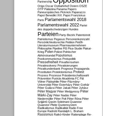
Partnership
Origo
Oscar
Ostbahnhof
Ostern
OSZE
OTP
Palästina
Panama Papers
Paneuropäisches Picknick
Paparazzo
Papst Benedikt XVI.
Papst Franziskus
Parlamentswahl 2018
Paris
Parlamentswahl 2022
Partei
des doppelschwänzigen Hundes
Parteien
Party-Bezirk
Patentstreit
Patriotismus
Pegasus
Personenkennzahl
Persönlichkeitsrechte
Petition
Petőfi-
Literaturmuseum
Pharmaunternehmen
Philosophie
Pipeline
PiS
Pisa-Studie
Plakat-
Polen
Krieg
Polizei
Polnischer
Populismus
Abhörskandal
Postkommunismus
Preispolitik
Pressefreiheit
Privatfernsehen
Privatinsolvenz
Privatisierungen
Privatkundenbank
Prognose
Propaganda
Protest
Prostitution
Protektionismus
Prozess
Prozesse
Präsidentschaftswahl
Prävention
Puskás Akadémia FC
Pál
Völner
Pädophilie
Péter-Pázmány-
Universität
Péter Esterházy
Péter Gothár
Péter Gulácsi
Péter Jakab
Péter Juhász
Péter
Péter Magyar
Péter Medgyessy
Márki-Zay
Péter Nadás
Péter
Niedermüller
Péter Polt
Péter Róna
Péter
Szijjártó
Qasim Soleimani
Quaestor
Quaestor-Pleite
Quotensystem
Radikalismus
Radikalität
Radio Free
Europe
Radnóti
Randalph L. Braham
Rassismus
Ratkó-Kinder
Rattenplage
Re-