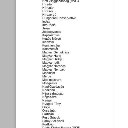
Heti Világgazdaság (HVG)
Híradó
Hírhatár
HírKlikk
Hírszerző
Hungarian Conservative
Index
InfoRádió
Jelen
Jobbegyenes
Kapitalizmus
Kettős Mérce
Kisalföld
Komment.hu
Kommentár
Magyar Demokrata
Magyar Hang
Magyar Hírlap
Magyar Idők
Magyar Narancs
Magyar Nemzet
Mandiner
Mérce
Mos maiorum
Mozgástér
Napi Gazdaság
Neokohn
Népszabadság
Népszava
Nyugat
Nyugati Fény
Origo
Országút
Partizán
Pesti Srácok
Policy Solutions
Portfolio
Radio Freies Europa (RFE)