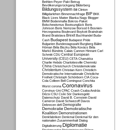
Bethlen-Peyer-Pakt
Betrug
Bevölkerungsrückgang
Bilderberg
Bildungssystem
Bill Clinton
BIP
Billigdarlehen
Binnennachfrage
BKK
Black Lives Matter
Blanka Nagy
Blogger
BMW
Bodenmafia
Bokros-Paket
Bolschewismus
Bootsunglück
Boris
Johnson
Boris Nemzow
Borsod 6
Bosnien-
Herzegowina
Boulevard
Boykott
Braindrain
Brexit
Brand
Bratislava
Buchhandel
Buda-
Budapest
Cash
Budapest Pride
Bulgarien
Bundestagswahl
Burgberg
Bálint
Hóman
Béla Biszku
Béla Kovács
Béla
Markó
Bündnis
Calais
Cannon Hinnant
Carl
Central European
Schmitt
CDU
University (CEU)
CETA
Chanukka
Charlie Hebdo
Charlottesville
Chemnitz
China
Christchurch
Christdemokratie
Christentum
Christian Kern
Christlich-
Demokratische Internationale
Christliche
Freiheit
Christoph Schönborn
CIA
Coca-
Cola
Colleen Bell
Comingout
Conchita
Coronavirus
Wurst
corona
Corvinus-Uni
CPAC
Crash
Csaba András
Dézsi
CSU
Csíki Sör
Dankesgeld
Datenschutz
David B. Cornstein
David
Cameron
David Schwezoff
Davos
Demografie
Debrecen
defi
Demokratie
Demokratische
Koalition
Demonstrationen
Denkfabriken
Denkmal
Denkmal für den
nationalen Zusammenhalt
Dialog
Diplomatie
Digitalisierung