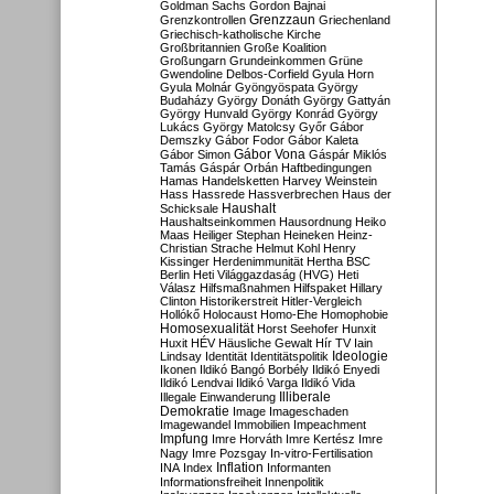
Goldman Sachs
Gordon Bajnai
Grenzzaun
Grenzkontrollen
Griechenland
Griechisch-katholische Kirche
Großbritannien
Große Koalition
Großungarn
Grundeinkommen
Grüne
Gwendoline Delbos-Corfield
Gyula Horn
Gyula Molnár
Gyöngyöspata
György
Budaházy
György Donáth
György Gattyán
György Hunvald
György Konrád
György
Lukács
György Matolcsy
Győr
Gábor
Demszky
Gábor Fodor
Gábor Kaleta
Gábor Vona
Gábor Simon
Gáspár Miklós
Tamás
Gáspár Orbán
Haftbedingungen
Hamas
Handelsketten
Harvey Weinstein
Hass
Hassrede
Hassverbrechen
Haus der
Haushalt
Schicksale
Haushaltseinkommen
Hausordnung
Heiko
Maas
Heiliger Stephan
Heineken
Heinz-
Christian Strache
Helmut Kohl
Henry
Kissinger
Herdenimmunität
Hertha BSC
Berlin
Heti Világgazdaság (HVG)
Heti
Válasz
Hilfsmaßnahmen
Hilfspaket
Hillary
Clinton
Historikerstreit
Hitler-Vergleich
Hollókő
Holocaust
Homo-Ehe
Homophobie
Homosexualität
Horst Seehofer
Hunxit
Huxit
HÉV
Häusliche Gewalt
Hír TV
Iain
Lindsay
Identität
Identitätspolitik
Ideologie
Ikonen
Ildikó Bangó Borbély
Ildikó Enyedi
Ildikó Lendvai
Ildikó Varga
Ildikó Vida
Illiberale
Illegale Einwanderung
Demokratie
Image
Imageschaden
Imagewandel
Immobilien
Impeachment
Impfung
Imre Horváth
Imre Kertész
Imre
Nagy
Imre Pozsgay
In-vitro-Fertilisation
Inflation
INA
Index
Informanten
Informationsfreiheit
Innenpolitik