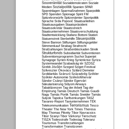
Souveränität
Sozialdemokraten
Soziale
Sozialpolitik
Medien
Spanien
SPAR
Spareinlagen
Sparmaßnahmen
Sparpolitik
SPD
Spenden
Spionage
Spirit FM
Spitzelvorwürfe
Spitzenämter
Sportpolitik
Sprache
Srđa Popović
Staatsanleihen
Staatsausgaben
Staatspräsident
Staatssekretär
Staatsstreich
Staatsunternehmen
Staatsverschuldung
Stadtentwicklung
Stafano Bottoni
Station
Steuerpolitik
Statuenstreit
Sterbehilfe
Steve Bannon
Stiftungen
Stiftungsgelder
Stimmenkauf
Strabag
Strafrecht
Strafzahlungen
Straßenblockaden
Streik
Strukturfonds
Subsidiarität
Subventionen
Subventionsprogramm
Suchoi Superjet
Synagoge
Syrien-Krieg
Syrienkrise
Syriza
Systemwandel
Szabadság tér
SZDSZ
Szebb Jövőért
Szeged
Sziget-Festival
Szilveszter Ókovács
Szilárd Demeter
Szolidaritás
Szárszó
Századvég
Székler
Székler-Autonomie
Székésféhervár
Sándor Csányi
Sándor Egervári
Säkularisierung
Sólyom Airways
Tabaklizenzen
Tag der Arbeit
Tag der
Empörung
Tamás Deutsch
Tamás Gaudi-
Nagy
Tamás Portik
Tamás Sneider
Tamás
Sulyok
Tapolca
Tarifsenkungen
TASZ
Tavares-Report
Taxiunternehmen
TEK
Terrorismus
Telekommunikation
Tesco
Theater
The New York Times
Theresa
May
Thomas Piketty
Tibor Navracsics
Tibor Szanyi
Tibor Várkonyi
Tierschutz
TISZA
Todesstrafe
Todestag
Toleranz
Tourismus
Transferzahlungen
Transformation
Transitzonen