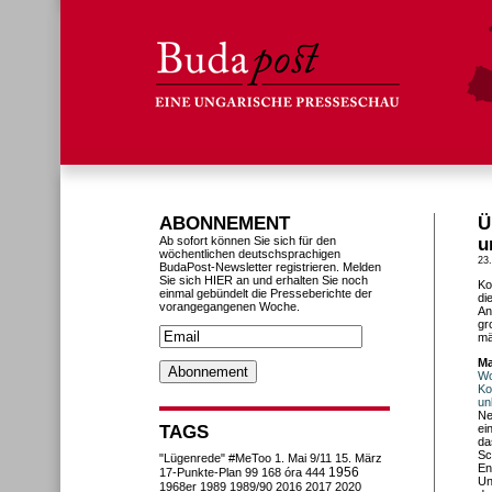
ABONNEMENT
Ü
Ab sofort können Sie sich für den
u
wöchentlichen deutschsprachigen
23
BudaPost-Newsletter registrieren. Melden
Sie sich HIER an und erhalten Sie noch
Ko
einmal gebündelt die Presseberichte der
di
vorangegangenen Woche.
An
gr
mä
Ma
Wo
Ko
un
Ne
TAGS
ei
da
Sc
"Lügenrede"
#MeToo
1. Mai
9/11
15. März
En
1956
17-Punkte-Plan
99
168 óra
444
Un
1968er
1989
1989/90
2016
2017
2020