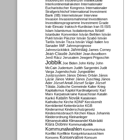
Inslovenzen
Insolvenzen
Intellektuelle
Interkontinentalraketen
Internationaler
Eucharistischer Kongress
Internationaler
Strafgerichtshof
International Investment
Bank (IIB)
Internetsteuer
Interview
Invasion
Invasionsmahnmal
Investitionen
Investitionsprogramme
Investment Grade
Irak-Einsatz
Irakisch-Kurdistan
Iran
IS
ISIS
Israel
Islam
Islamismus
Isolationismus
Istanbuler Konvention
István Bethlen
István
Pukli
István Pásztor
István Szabó
István
Tarlós
István Tisza
István Vágó
Italien
Ivo
Sanader
IWF
Jahresprognose
Jahrestag
Jahresrückblick
James Corney
Jean-Claude Juncker
Jean Asselborn
Jenő Rácz
Jerusalem
Jewgeni Prigoschin
Jobbik
Joe Biden
John Kirby
John
McCain
Judentum
Judith Sargentini
Judit
Varga
Jugendschutz
Jungwähler
Justizsystem
János Dénes Orbán
János
Lázár
János Volner
János Zuschlag
János
Áder
József Antall
József Szájer
József
Tóbiás
Jüdische Gemeinde
Kalter Krieg
Kapitalismus
Kapitol
Kardinalgesetz
Karl
Marx
Karpatoukraine
Kasachstan
Katalin
Katalin Novák
Karikó
Katalonien
Katholische Kirche
KDNP
Kecskemét
Kernklientel
Kettenbrücke
KGB
Kinderarmut
Kinderschutzgesetz
Kindesmissbrauch
Kirchen
Klaus Johannis
Kleiderordnung
Kleinanleger
Klimaneutralität
Klimawandel
Klubrádió
Klára Dobrev
Kommunalpolitik
Kommunalwahlen
Kommunismus
Konflikt
Konflikte
Konjunkturaussichten
Konservative
Konsens
Konsum