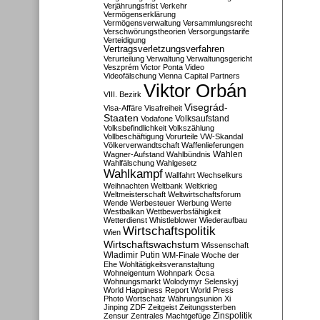
Verjährungsfrist
Verkehr
Vermögenserklärung
Vermögensverwaltung
Versammlungsrecht
Verschwörungstheorien
Versorgungstarife
Verteidigung
Vertragsverletzungsverfahren
Verurteilung
Verwaltung
Verwaltungsgericht
Veszprém
Victor Ponta
Video
Videofälschung
Vienna Capital Partners
Viktor Orbán
VIII. Bezirk
Visegrád-
Visa-Affäre
Visafreiheit
Staaten
Vodafone
Volksaufstand
Volksbefindlichkeit
Volkszählung
Vollbeschäftigung
Vorurteile
VW-Skandal
Völkerverwandtschaft
Waffenlieferungen
Wahlen
Wagner-Aufstand
Wahlbündnis
Wahlfälschung
Wahlgesetz
Wahlkampf
Wallfahrt
Wechselkurs
Weihnachten
Weltbank
Weltkrieg
Weltmeisterschaft
Weltwirtschaftsforum
Wende
Werbesteuer
Werbung
Werte
Westbalkan
Wettbewerbsfähigkeit
Wetterdienst
Whistleblower
Wiederaufbau
Wirtschaftspolitik
Wien
Wirtschaftswachstum
Wissenschaft
Wladimir Putin
WM-Finale
Woche der
Ehe
Wohltätigkeitsveranstaltung
Wohneigentum
Wohnpark Ócsa
Wohnungsmarkt
Wolodymyr Selenskyj
World Happiness Report
World Press
Photo
Wortschatz
Währungsunion
Xi
Jinping
ZDF
Zeitgeist
Zeitungssterben
Zensur
Zentrales Machtgefüge
Zinspolitik