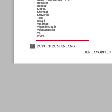
Reflektor
Reposzt
Stop.hu
Szombat
Szuverén
Telex
Új Szó
Vasárnap
Véleményvezér
Világgazdaság
VS
WMN
^
ZURÜ
CK 
ZUM 
ANFANG
DEN 
FAVORITEN 