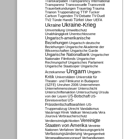
Transkarpatien
Transparency International
Transparenz
Transsexuelle
Transvestit
Trauerbekundungen
Trauertag
Trauma
Trianon
Truppenabzug
TTIP
Tucker
Carlson
Tugenden
TV-Debatte
TV-Duell
Türkei
TV2
Tünde Handó
Uber
UEFA
Ukraine-Krieg
Ukraine
Umverteilung
Umweltschutz
Unabhängigkeit
Unentschlossene
Ungarisch-amerikanische
Beziehungen
Ungarisch-deutsche
Beziehungen
Ungarische Akademie der
Wissenschaften
Ungarische Garde
Ungarische Nationalbank
Ungarischer
Nationaler Filmfonds
Ungarischer
Rechnungshof
Ungarisches Parlament
Ungarische Staatsoper
Ungarische
Ungarn
Ungarn-
Ärztekammer
Kritik
Universitäten
Universität für
Theater- und Filmkunst in Budapest
(SZFE)
Unruhen 2006
Unternehmen
Unternehmenssteuer
Unterschicht
Unterschriftenaktion
Untersuchung
Ursula
US-Botschaft
von der Leyen
US-
US-
Einreiseverbot
Präsidentschaftswahlen
US-
Truppenabzug
Utrecht
Vandalismus
Vasárnapi Hírek
Vatikan
Venezuela
Vera
Jourová
Verbraucherschutz
Vereinigte
Verdienstmöglichkeiten
Staaten von Amerika
Vereinte
Nationen
Verfahren
Verfassungsgericht
Verfassungsänderung
Vergangenheit
Vergewaltigungsvorwurf
Verhandlungen