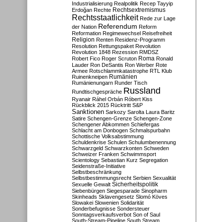
Industrialisierung
Realpolitik
Recep Tayyip
Rechtsextremismus
Erdoğan
Rechte
Rechtsstaatlichkeit
Rede zur Lage
Referendum
der Nation
Reform
Reformation
Regimewechsel
Reisefreiheit
Religion
Renten
Residenz-Programm
Resolution
Rettungspaket
Revolution
Revolution 1848
Rezession
RMDSZ
Roma
Robert Fico
Roger Scruton
Ronald
Lauder
Ron DeSantis
Ron Werber
Rote
Armee
Rotschlammkatastrophe
RTL Klub
Ruinenkneipen
Rumänien
Rumänienungarn
Runder Tisch
Russland
Rundtischgespräche
Ryanair
Ráhel Orbán
Róbert Kiss
Rückblick 2015
Rücktritt
S&P
Sanktionen
Sarkozy
Sarolta Laura Baritz
Satire
Schengen-Grenze
Schengen-Zone
Schengener Abkommen
Schiefergas
Schlacht am Donbogen
Schmalspurbahn
Schottische Volksabstimmung
Schuldenkrise
Schulen
Schulumbenennung
Schwarzgeld
Schwarzkonten
Schweden
Schweizer Franken
Schwimmsport
Scientology
Sebastian Kurz
Segregation
Seidenstraße-Initiative
Selbstbeschränkung
Selbstbestimmungsrecht
Serbien
Sexualität
Sicherheitspolitik
Sexuelle Gewalt
Siebenbürgen
Siegesparade
Sinopharm
Skinheads
Sklavengesetz
Slomó Köves
Slowakei
Slowenien
Solidarität
Sonderbefugnisse
Sondersteuer
Sonntagsverkaufsverbot
Son of Saul
South-Stream-Pipeline
South Stream