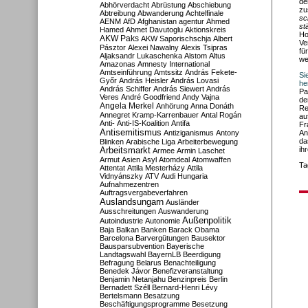
de
Abhörverdacht
Abrüstung
Abschiebung
zu
Abtreibung
Abwanderung
Achtelfinale
sc
AENM
AfD
Afghanistan
agentur
Ahmed
st
Hamed
Ahmet Davutoglu
Aktionskreis
Ho
AKW Paks
AKW Saporischschja
Albert
Ve
Pásztor
Alexei Nawalny
Alexis Tsipras
fü
Aljaksandr Lukaschenka
Alstom
Altus
we
Amazonas
Amnesty International
Amtseinführung
Amtssitz
András Fekete-
Si
Győr
András Heisler
András Lovasi
he
András Schiffer
András Siewert
András
Pa
Veres
André Goodfriend
Andy Vajna
de
Angela Merkel
Anhörung
Anna Donáth
Re
Annegret Kramp-Karrenbauer
Antal Rogán
au
Anti-
Anti-IS-Koalition
Antifa
Fr
Antisemitismus
Antiziganismus
Antony
An
da
Blinken
Arabische Liga
Arbeiterbewegung
ih
Arbeitsmarkt
Armee
Armin Laschet
Armut
Asien
Asyl
Atomdeal
Atomwaffen
Ta
Attentat
Attila Mesterházy
Attila
Vidnyánszky
ATV
Audi Hungaria
Aufnahmezentren
Auftragsvergabeverfahren
Auslandsungarn
Ausländer
Ausschreitungen
Auswanderung
Außenpolitik
Autoindustrie
Autonomie
Baja
Balkan
Banken
Barack Obama
Barcelona
Barvergütungen
Bausektor
Bausparsubvention
Bayerische
Landtagswahl
BayernLB
Beerdigung
Befragung
Belarus
Benachteiligung
Benedek Jávor
Benefizveranstaltung
Benjamin Netanjahu
Benzinpreis
Berlin
Bernadett Széll
Bernard-Henri Lévy
Bertelsmann
Besatzung
Beschäftigungsprogramme
Besetzung