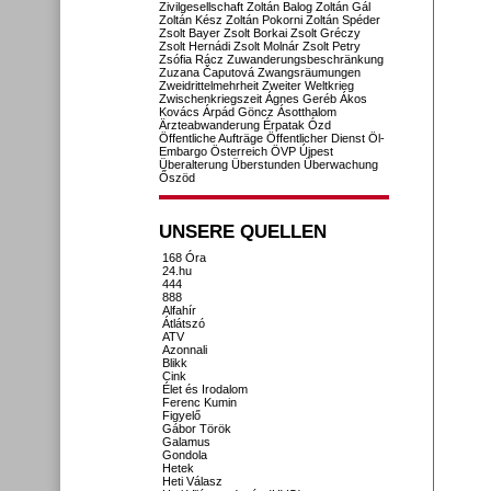
Zivilgesellschaft
Zoltán Balog
Zoltán Gál
Zoltán Kész
Zoltán Pokorni
Zoltán Spéder
Zsolt Bayer
Zsolt Borkai
Zsolt Gréczy
Zsolt Hernádi
Zsolt Molnár
Zsolt Petry
Zsófia Rácz
Zuwanderungsbeschränkung
Zuzana Čaputová
Zwangsräumungen
Zweidrittelmehrheit
Zweiter Weltkrieg
Zwischenkriegszeit
Ágnes Geréb
Ákos
Kovács
Árpád Göncz
Ásotthalom
Ärzteabwanderung
Érpatak
Ózd
Öffentliche Aufträge
Öffentlicher Dienst
Öl-
Embargo
Österreich
ÖVP
Újpest
Überalterung
Überstunden
Überwachung
Őszöd
UNSERE QUELLEN
168 Óra
24.hu
444
888
Alfahír
Átlátszó
ATV
Azonnali
Blikk
Cink
Élet és Irodalom
Ferenc Kumin
Figyelő
Gábor Török
Galamus
Gondola
Hetek
Heti Válasz