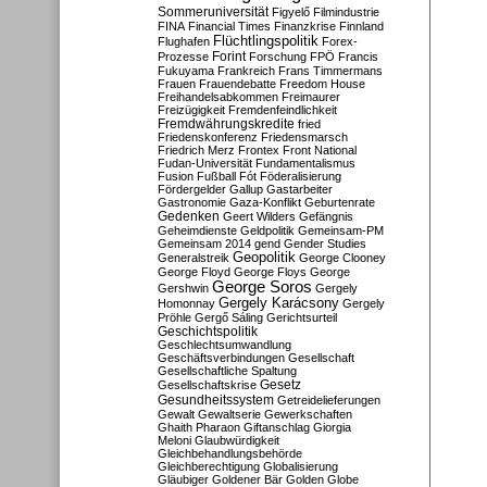
Sommeruniversität
Figyelő
Filmindustrie
FINA
Financial Times
Finanzkrise
Finnland
Flüchtlingspolitik
Flughafen
Forex-
Forint
Prozesse
Forschung
FPÖ
Francis
Fukuyama
Frankreich
Frans Timmermans
Frauen
Frauendebatte
Freedom House
Freihandelsabkommen
Freimaurer
Freizügigkeit
Fremdenfeindlichkeit
Fremdwährungskredite
fried
Friedenskonferenz
Friedensmarsch
Friedrich Merz
Frontex
Front National
Fudan-Universität
Fundamentalismus
Fusion
Fußball
Fót
Föderalisierung
Fördergelder
Gallup
Gastarbeiter
Gastronomie
Gaza-Konflikt
Geburtenrate
Gedenken
Geert Wilders
Gefängnis
Geheimdienste
Geldpolitik
Gemeinsam-PM
Gemeinsam 2014
gend
Gender Studies
Geopolitik
Generalstreik
George Clooney
George Floyd
George Floys
George
George Soros
Gershwin
Gergely
Gergely Karácsony
Homonnay
Gergely
Pröhle
Gergő Sáling
Gerichtsurteil
Geschichtspolitik
Geschlechtsumwandlung
Geschäftsverbindungen
Gesellschaft
Gesellschaftliche Spaltung
Gesetz
Gesellschaftskrise
Gesundheitssystem
Getreidelieferungen
Gewalt
Gewaltserie
Gewerkschaften
Ghaith Pharaon
Giftanschlag
Giorgia
Meloni
Glaubwürdigkeit
Gleichbehandlungsbehörde
Gleichberechtigung
Globalisierung
Gläubiger
Goldener Bär
Golden Globe