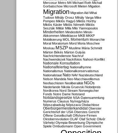
Mercosur
Metro M4
Michael Roth
Michail
Gorbatschow
Microsoft
Mieten
Migation
Migration
Migration Aid
Mihai
Tudose
Mihály Orosz
Mihály Varga
Mike
Pompeo
Miklós Hagyó
Miklós Horthy
Miklós Kásler
Miklós Németh
Miklós
Seszták
Militär
Milla
Milo Yiannopoulos
Minderheiten
Mindestlohn
Minsk-
Abkommen
Mittelklasse
MKB
MKKP
Momentum
Mobilisierung
MOL
Monarchie
Moral
Moratorium
Mord
Moria
Moschee
MSZP
Moskau
Muslime
Mária Schmidt
Márton Békés
Márton Gulyás
Nachrichtendienste
Nachruf
Nachwendezeit
Nacktfotos
Nahost-Konflikt
Nationale Konsultation
Nationalfeiertag
Nationalhymne
Nationalismus
Nationalkonservatismus
Nato
Nationalstaat
NAV
Nazideutschland
Nelson Mandela
Neo-Macchiavellismus
NGOs
Neofaschisten
Neoliberalität
Niederlande
Nikola Gruevski
Nobelpreis
Nordkorea
Nord Stream
Norwegischer
Fonds
Notre Dame
Notstand
Notstandsgesetze
NSA-Datensammlung
Numerus Clausus
Nyíregyháza
Népszabadság
Népszava
Obdachlose
Oberbürgermeisterkandidat
Oberster
Gerichtshof der USA
Oberstes Gericht
Offene Gesellschaft
Offshore-Firmen
Oktoberrevolution
OLAF
Olaf Scholz
Olivér
Várhelyi
Olympia-Bewerbung
Olympische
Spiele
Ombudsmann
Open Government
Opposition