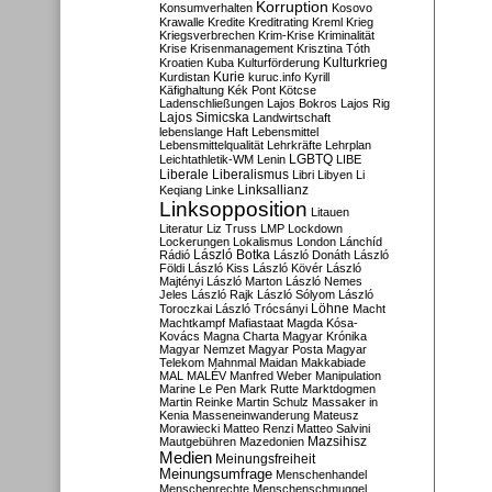
Korruption
Konsumverhalten
Kosovo
Krawalle
Kredite
Kreditrating
Kreml
Krieg
Kriegsverbrechen
Krim-Krise
Kriminalität
Krise
Krisenmanagement
Krisztina Tóth
Kulturkrieg
Kroatien
Kuba
Kulturförderung
Kurdistan
Kurie
kuruc.info
Kyrill
Käfighaltung
Kék Pont
Kötcse
Ladenschließungen
Lajos Bokros
Lajos Rig
Lajos Simicska
Landwirtschaft
lebenslange Haft
Lebensmittel
Lebensmittelqualität
Lehrkräfte
Lehrplan
LGBTQ
Leichtathletik-WM
Lenin
LIBE
Liberale
Liberalismus
Libri
Libyen
Li
Linksallianz
Keqiang
Linke
Linksopposition
Litauen
Literatur
Liz Truss
LMP
Lockdown
Lockerungen
Lokalismus
London
Lánchíd
Rádió
László Botka
László Donáth
László
Földi
László Kiss
László Kövér
László
Majtényi
László Marton
László Nemes
Jeles
László Rajk
László Sólyom
László
Löhne
Toroczkai
László Trócsányi
Macht
Machtkampf
Mafiastaat
Magda Kósa-
Kovács
Magna Charta
Magyar Krónika
Magyar Nemzet
Magyar Posta
Magyar
Telekom
Mahnmal
Maidan
Makkabiade
MAL
MALÉV
Manfred Weber
Manipulation
Marine Le Pen
Mark Rutte
Marktdogmen
Martin Reinke
Martin Schulz
Massaker in
Kenia
Masseneinwanderung
Mateusz
Morawiecki
Matteo Renzi
Matteo Salvini
Mautgebühren
Mazedonien
Mazsihisz
Medien
Meinungsfreiheit
Meinungsumfrage
Menschenhandel
Menschenrechte
Menschenschmuggel