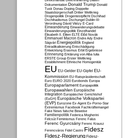
Direktmandat
Diskriminierung
Diäten
Donald Trump
Dokumentation
Donald
Tusk
Donau
Doping
Doppelte
Staatsbürgerschaft
Dritter Weltkrieg
Drogenpolitik
Drogentestpflicht
Dschihad
Dschihadismus
Dschungel
Dublin-III-
Verordnung
Dávid Vitézy
E-Card
Einwanderung
Einwanderungsdebatte
Einwanderungspolitik
Einzelhandel
Elisabeth II.
Eliten
ELTE
Előd Novák
Emmanuel Macron
Endre Ady
Endre
Energiepolitik
Ságvári
England
Entradikalisierung
Entschädigung
Entwicklung
Erasmus
Erbil
Ergebnisse
Erinnerung
Erklärung von Alba Iulia
ERSTE Group
Erster Weltkrieg
Establishment
Ethnische Homogenität
EU
EU-
EU-Gelder
EU-Gipfel
Kommission
EU-Ratspräsidentschaft
Euro
EURO 2020
Eurobonds
Europa
Europaparlament
Europapolitik
Europawahlen
Europäische
Integration
Europäischer Gerichtshof
Europäische Volkspartei
(EuGH)
(EVP)
Eurozone
Ex-Agent
Ex-Porno-Star
Extremismus
Facebook
Fachkräftemangel
Fake News
falsche Beweise
Familienpolitik
Federica Mogherini
Felcsút
Feminismus
Ferenc Falus
Ferenc Gyurcsány
Ferenc Krausz
Fidesz
Ferencváros
Fidel Castro
Fidesz-Regierung
Fidesz-