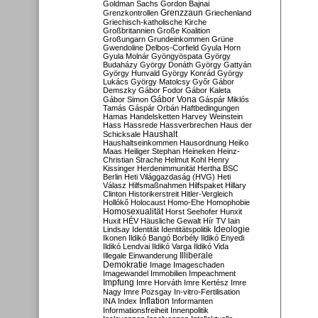
Goldman Sachs
Gordon Bajnai
Grenzzaun
Grenzkontrollen
Griechenland
Griechisch-katholische Kirche
Großbritannien
Große Koalition
Großungarn
Grundeinkommen
Grüne
Gwendoline Delbos-Corfield
Gyula Horn
Gyula Molnár
Gyöngyöspata
György
Budaházy
György Donáth
György Gattyán
György Hunvald
György Konrád
György
Lukács
György Matolcsy
Győr
Gábor
Demszky
Gábor Fodor
Gábor Kaleta
Gábor Vona
Gábor Simon
Gáspár Miklós
Tamás
Gáspár Orbán
Haftbedingungen
Hamas
Handelsketten
Harvey Weinstein
Hass
Hassrede
Hassverbrechen
Haus der
Haushalt
Schicksale
Haushaltseinkommen
Hausordnung
Heiko
Maas
Heiliger Stephan
Heineken
Heinz-
Christian Strache
Helmut Kohl
Henry
Kissinger
Herdenimmunität
Hertha BSC
Berlin
Heti Világgazdaság (HVG)
Heti
Válasz
Hilfsmaßnahmen
Hilfspaket
Hillary
Clinton
Historikerstreit
Hitler-Vergleich
Hollókő
Holocaust
Homo-Ehe
Homophobie
Homosexualität
Horst Seehofer
Hunxit
Huxit
HÉV
Häusliche Gewalt
Hír TV
Iain
Lindsay
Identität
Identitätspolitik
Ideologie
Ikonen
Ildikó Bangó Borbély
Ildikó Enyedi
Ildikó Lendvai
Ildikó Varga
Ildikó Vida
Illiberale
Illegale Einwanderung
Demokratie
Image
Imageschaden
Imagewandel
Immobilien
Impeachment
Impfung
Imre Horváth
Imre Kertész
Imre
Nagy
Imre Pozsgay
In-vitro-Fertilisation
Inflation
INA
Index
Informanten
Informationsfreiheit
Innenpolitik