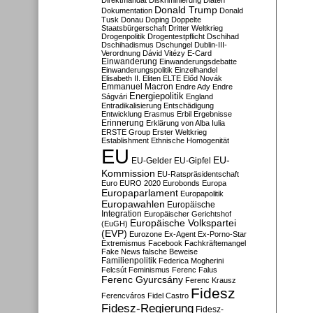
Direktmandat
Diskriminierung
Diäten
Donald Trump
Dokumentation
Donald
Tusk
Donau
Doping
Doppelte
Staatsbürgerschaft
Dritter Weltkrieg
Drogenpolitik
Drogentestpflicht
Dschihad
Dschihadismus
Dschungel
Dublin-III-
Verordnung
Dávid Vitézy
E-Card
Einwanderung
Einwanderungsdebatte
Einwanderungspolitik
Einzelhandel
Elisabeth II.
Eliten
ELTE
Előd Novák
Emmanuel Macron
Endre Ady
Endre
Energiepolitik
Ságvári
England
Entradikalisierung
Entschädigung
Entwicklung
Erasmus
Erbil
Ergebnisse
Erinnerung
Erklärung von Alba Iulia
ERSTE Group
Erster Weltkrieg
Establishment
Ethnische Homogenität
EU
EU-
EU-Gelder
EU-Gipfel
Kommission
EU-Ratspräsidentschaft
Euro
EURO 2020
Eurobonds
Europa
Europaparlament
Europapolitik
Europawahlen
Europäische
Integration
Europäischer Gerichtshof
Europäische Volkspartei
(EuGH)
(EVP)
Eurozone
Ex-Agent
Ex-Porno-Star
Extremismus
Facebook
Fachkräftemangel
Fake News
falsche Beweise
Familienpolitik
Federica Mogherini
Felcsút
Feminismus
Ferenc Falus
Ferenc Gyurcsány
Ferenc Krausz
Fidesz
Ferencváros
Fidel Castro
Fidesz-Regierung
Fidesz-