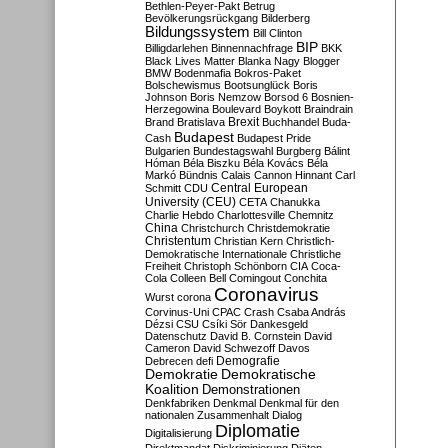
Bethlen-Peyer-Pakt
Betrug
Bevölkerungsrückgang
Bilderberg
Bildungssystem
Bill Clinton
BIP
Billigdarlehen
Binnennachfrage
BKK
Black Lives Matter
Blanka Nagy
Blogger
BMW
Bodenmafia
Bokros-Paket
Bolschewismus
Bootsunglück
Boris
Johnson
Boris Nemzow
Borsod 6
Bosnien-
Herzegowina
Boulevard
Boykott
Braindrain
Brexit
Brand
Bratislava
Buchhandel
Buda-
Budapest
Cash
Budapest Pride
Bulgarien
Bundestagswahl
Burgberg
Bálint
Hóman
Béla Biszku
Béla Kovács
Béla
Markó
Bündnis
Calais
Cannon Hinnant
Carl
Central European
Schmitt
CDU
University (CEU)
CETA
Chanukka
Charlie Hebdo
Charlottesville
Chemnitz
China
Christchurch
Christdemokratie
Christentum
Christian Kern
Christlich-
Demokratische Internationale
Christliche
Freiheit
Christoph Schönborn
CIA
Coca-
Cola
Colleen Bell
Comingout
Conchita
Coronavirus
Wurst
corona
Corvinus-Uni
CPAC
Crash
Csaba András
Dézsi
CSU
Csíki Sör
Dankesgeld
Datenschutz
David B. Cornstein
David
Cameron
David Schwezoff
Davos
Demografie
Debrecen
defi
Demokratie
Demokratische
Koalition
Demonstrationen
Denkfabriken
Denkmal
Denkmal für den
nationalen Zusammenhalt
Dialog
Diplomatie
Digitalisierung