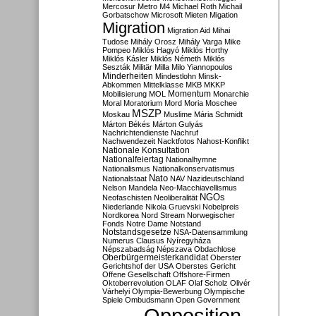
Mercosur
Metro M4
Michael Roth
Michail
Gorbatschow
Microsoft
Mieten
Migation
Migration
Migration Aid
Mihai
Tudose
Mihály Orosz
Mihály Varga
Mike
Pompeo
Miklós Hagyó
Miklós Horthy
Miklós Kásler
Miklós Németh
Miklós
Seszták
Militär
Milla
Milo Yiannopoulos
Minderheiten
Mindestlohn
Minsk-
Abkommen
Mittelklasse
MKB
MKKP
Momentum
Mobilisierung
MOL
Monarchie
Moral
Moratorium
Mord
Moria
Moschee
MSZP
Moskau
Muslime
Mária Schmidt
Márton Békés
Márton Gulyás
Nachrichtendienste
Nachruf
Nachwendezeit
Nacktfotos
Nahost-Konflikt
Nationale Konsultation
Nationalfeiertag
Nationalhymne
Nationalismus
Nationalkonservatismus
Nato
Nationalstaat
NAV
Nazideutschland
Nelson Mandela
Neo-Macchiavellismus
NGOs
Neofaschisten
Neoliberalität
Niederlande
Nikola Gruevski
Nobelpreis
Nordkorea
Nord Stream
Norwegischer
Fonds
Notre Dame
Notstand
Notstandsgesetze
NSA-Datensammlung
Numerus Clausus
Nyíregyháza
Népszabadság
Népszava
Obdachlose
Oberbürgermeisterkandidat
Oberster
Gerichtshof der USA
Oberstes Gericht
Offene Gesellschaft
Offshore-Firmen
Oktoberrevolution
OLAF
Olaf Scholz
Olivér
Várhelyi
Olympia-Bewerbung
Olympische
Spiele
Ombudsmann
Open Government
Opposition