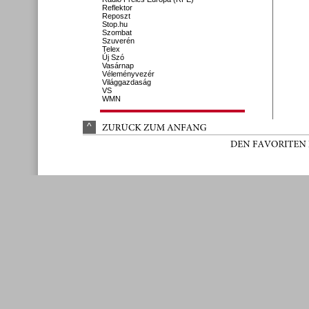
Reflektor
Reposzt
Stop.hu
Szombat
Szuverén
Telex
Új Szó
Vasárnap
Véleményvezér
Világgazdaság
VS
WMN
^
ZURÜ
CK 
ZUM 
ANFANG
DEN 
FAVORITEN 