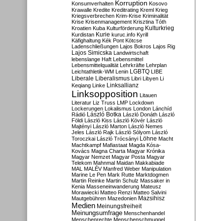
Korruption
Konsumverhalten
Kosovo
Krawalle
Kredite
Kreditrating
Kreml
Krieg
Kriegsverbrechen
Krim-Krise
Kriminalität
Krise
Krisenmanagement
Krisztina Tóth
Kulturkrieg
Kroatien
Kuba
Kulturförderung
Kurdistan
Kurie
kuruc.info
Kyrill
Käfighaltung
Kék Pont
Kötcse
Ladenschließungen
Lajos Bokros
Lajos Rig
Lajos Simicska
Landwirtschaft
lebenslange Haft
Lebensmittel
Lebensmittelqualität
Lehrkräfte
Lehrplan
LGBTQ
Leichtathletik-WM
Lenin
LIBE
Liberale
Liberalismus
Libri
Libyen
Li
Linksallianz
Keqiang
Linke
Linksopposition
Litauen
Literatur
Liz Truss
LMP
Lockdown
Lockerungen
Lokalismus
London
Lánchíd
Rádió
László Botka
László Donáth
László
Földi
László Kiss
László Kövér
László
Majtényi
László Marton
László Nemes
Jeles
László Rajk
László Sólyom
László
Löhne
Toroczkai
László Trócsányi
Macht
Machtkampf
Mafiastaat
Magda Kósa-
Kovács
Magna Charta
Magyar Krónika
Magyar Nemzet
Magyar Posta
Magyar
Telekom
Mahnmal
Maidan
Makkabiade
MAL
MALÉV
Manfred Weber
Manipulation
Marine Le Pen
Mark Rutte
Marktdogmen
Martin Reinke
Martin Schulz
Massaker in
Kenia
Masseneinwanderung
Mateusz
Morawiecki
Matteo Renzi
Matteo Salvini
Mautgebühren
Mazedonien
Mazsihisz
Medien
Meinungsfreiheit
Meinungsumfrage
Menschenhandel
Menschenrechte
Menschenschmuggel