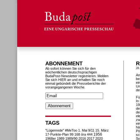
ABONNEMENT
R
Ab sofort können Sie sich für den
28
wöchentlichen deutschsprachigen
An
BudaPost-Newsletter registrieren. Melden
be
Sie sich HIER an und erhalten Sie noch
ei
einmal gebündelt die Presseberichte der
Un
vorangegangenen Woche.
de
Fü
In
19
de
de
el
zw
TAGS
ei
hä
"Lügenrede"
#MeToo
1. Mai
9/11
15. März
Pö
1956
17-Punkte-Plan
99
168 óra
444
sc
1968er
1989
1989/90
2016
2017
2020
Sy