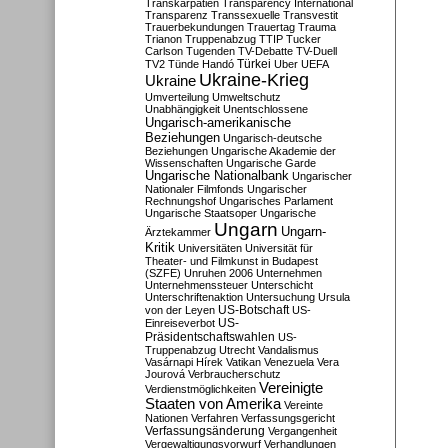
Transkarpatien
Transparency International
Transparenz
Transsexuelle
Transvestit
Trauerbekundungen
Trauertag
Trauma
Trianon
Truppenabzug
TTIP
Tucker
Carlson
Tugenden
TV-Debatte
TV-Duell
Türkei
TV2
Tünde Handó
Uber
UEFA
Ukraine-Krieg
Ukraine
Umverteilung
Umweltschutz
Unabhängigkeit
Unentschlossene
Ungarisch-amerikanische
Beziehungen
Ungarisch-deutsche
Beziehungen
Ungarische Akademie der
Wissenschaften
Ungarische Garde
Ungarische Nationalbank
Ungarischer
Nationaler Filmfonds
Ungarischer
Rechnungshof
Ungarisches Parlament
Ungarische Staatsoper
Ungarische
Ungarn
Ungarn-
Ärztekammer
Kritik
Universitäten
Universität für
Theater- und Filmkunst in Budapest
(SZFE)
Unruhen 2006
Unternehmen
Unternehmenssteuer
Unterschicht
Unterschriftenaktion
Untersuchung
Ursula
US-Botschaft
von der Leyen
US-
US-
Einreiseverbot
Präsidentschaftswahlen
US-
Truppenabzug
Utrecht
Vandalismus
Vasárnapi Hírek
Vatikan
Venezuela
Vera
Jourová
Verbraucherschutz
Vereinigte
Verdienstmöglichkeiten
Staaten von Amerika
Vereinte
Nationen
Verfahren
Verfassungsgericht
Verfassungsänderung
Vergangenheit
Vergewaltigungsvorwurf
Verhandlungen