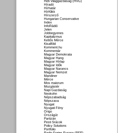
Heti Világgazdaság (HVG)
Híradó
Hírhatár
HírKlikk
Hírszerző
Hungarian Conservative
Index
InfoRádió
Jelen
Jobbegyenes
Kapitalizmus
Kettős Mérce
Kisalföld
Komment.hu
Kommentár
Magyar Demokrata
Magyar Hang
Magyar Hírlap
Magyar Idők
Magyar Narancs
Magyar Nemzet
Mandiner
Mérce
Mos maiorum
Mozgástér
Napi Gazdaság
Neokohn
Népszabadság
Népszava
Nyugat
Nyugati Fény
Origo
Országút
Partizán
Pesti Srácok
Policy Solutions
Portfolio
Radio Freies Europa (RFE)