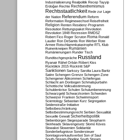
Industrialisierung
Realpolitik
Recep Tayyip
Rechtsextremismus
Erdoğan
Rechte
Rechtsstaatlichkeit
Rede zur Lage
Referendum
der Nation
Reform
Reformation
Regimewechsel
Reisefreiheit
Religion
Renten
Residenz-Programm
Resolution
Rettungspaket
Revolution
Revolution 1848
Rezession
RMDSZ
Roma
Robert Fico
Roger Scruton
Ronald
Lauder
Ron DeSantis
Ron Werber
Rote
Armee
Rotschlammkatastrophe
RTL Klub
Ruinenkneipen
Rumänien
Rumänienungarn
Runder Tisch
Russland
Rundtischgespräche
Ryanair
Ráhel Orbán
Róbert Kiss
Rückblick 2015
Rücktritt
S&P
Sanktionen
Sarkozy
Sarolta Laura Baritz
Satire
Schengen-Grenze
Schengen-Zone
Schengener Abkommen
Schiefergas
Schlacht am Donbogen
Schmalspurbahn
Schottische Volksabstimmung
Schuldenkrise
Schulen
Schulumbenennung
Schwarzgeld
Schwarzkonten
Schweden
Schweizer Franken
Schwimmsport
Scientology
Sebastian Kurz
Segregation
Seidenstraße-Initiative
Selbstbeschränkung
Selbstbestimmungsrecht
Serbien
Sexualität
Sicherheitspolitik
Sexuelle Gewalt
Siebenbürgen
Siegesparade
Sinopharm
Skinheads
Sklavengesetz
Slomó Köves
Slowakei
Slowenien
Solidarität
Sonderbefugnisse
Sondersteuer
Sonntagsverkaufsverbot
Son of Saul
South-Stream-Pipeline
South Stream