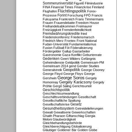
Sommeruniversität
Figyelő
Filmindustrie
FINA
Financial Times
Finanzkrise
Finnland
Flüchtlingspolitik
Flughafen
Forex-
Forint
Prozesse
Forschung
FPÖ
Francis
Fukuyama
Frankreich
Frans Timmermans
Frauen
Frauendebatte
Freedom House
Freihandelsabkommen
Freimaurer
Freizügigkeit
Fremdenfeindlichkeit
Fremdwährungskredite
fried
Friedenskonferenz
Friedensmarsch
Friedrich Merz
Frontex
Front National
Fudan-Universität
Fundamentalismus
Fusion
Fußball
Fót
Föderalisierung
Fördergelder
Gallup
Gastarbeiter
Gastronomie
Gaza-Konflikt
Geburtenrate
Gedenken
Geert Wilders
Gefängnis
Geheimdienste
Geldpolitik
Gemeinsam-PM
Gemeinsam 2014
gend
Gender Studies
Geopolitik
Generalstreik
George Clooney
George Floyd
George Floys
George
George Soros
Gershwin
Gergely
Gergely Karácsony
Homonnay
Gergely
Pröhle
Gergő Sáling
Gerichtsurteil
Geschichtspolitik
Geschlechtsumwandlung
Geschäftsverbindungen
Gesellschaft
Gesellschaftliche Spaltung
Gesetz
Gesellschaftskrise
Gesundheitssystem
Getreidelieferungen
Gewalt
Gewaltserie
Gewerkschaften
Ghaith Pharaon
Giftanschlag
Giorgia
Meloni
Glaubwürdigkeit
Gleichbehandlungsbehörde
Gleichberechtigung
Globalisierung
Gläubiger
Goldener Bär
Golden Globe