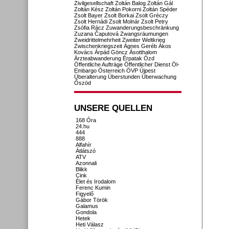
Zivilgesellschaft
Zoltán Balog
Zoltán Gál
Zoltán Kész
Zoltán Pokorni
Zoltán Spéder
Zsolt Bayer
Zsolt Borkai
Zsolt Gréczy
Zsolt Hernádi
Zsolt Molnár
Zsolt Petry
Zsófia Rácz
Zuwanderungsbeschränkung
Zuzana Čaputová
Zwangsräumungen
Zweidrittelmehrheit
Zweiter Weltkrieg
Zwischenkriegszeit
Ágnes Geréb
Ákos
Kovács
Árpád Göncz
Ásotthalom
Ärzteabwanderung
Érpatak
Ózd
Öffentliche Aufträge
Öffentlicher Dienst
Öl-
Embargo
Österreich
ÖVP
Újpest
Überalterung
Überstunden
Überwachung
Őszöd
UNSERE QUELLEN
168 Óra
24.hu
444
888
Alfahír
Átlátszó
ATV
Azonnali
Blikk
Cink
Élet és Irodalom
Ferenc Kumin
Figyelő
Gábor Török
Galamus
Gondola
Hetek
Heti Válasz