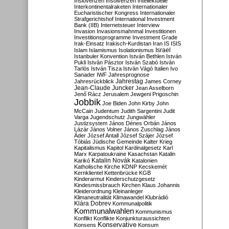
Inslovenzen
Insolvenzen
Intellektuelle
Interkontinentalraketen
Internationaler
Eucharistischer Kongress
Internationaler
Strafgerichtshof
International Investment
Bank (IIB)
Internetsteuer
Interview
Invasion
Invasionsmahnmal
Investitionen
Investitionsprogramme
Investment Grade
Irak-Einsatz
Irakisch-Kurdistan
Iran
IS
ISIS
Israel
Islam
Islamismus
Isolationismus
Istanbuler Konvention
István Bethlen
István
Pukli
István Pásztor
István Szabó
István
Tarlós
István Tisza
István Vágó
Italien
Ivo
Sanader
IWF
Jahresprognose
Jahrestag
Jahresrückblick
James Corney
Jean-Claude Juncker
Jean Asselborn
Jenő Rácz
Jerusalem
Jewgeni Prigoschin
Jobbik
Joe Biden
John Kirby
John
McCain
Judentum
Judith Sargentini
Judit
Varga
Jugendschutz
Jungwähler
Justizsystem
János Dénes Orbán
János
Lázár
János Volner
János Zuschlag
János
Áder
József Antall
József Szájer
József
Tóbiás
Jüdische Gemeinde
Kalter Krieg
Kapitalismus
Kapitol
Kardinalgesetz
Karl
Marx
Karpatoukraine
Kasachstan
Katalin
Katalin Novák
Karikó
Katalonien
Katholische Kirche
KDNP
Kecskemét
Kernklientel
Kettenbrücke
KGB
Kinderarmut
Kinderschutzgesetz
Kindesmissbrauch
Kirchen
Klaus Johannis
Kleiderordnung
Kleinanleger
Klimaneutralität
Klimawandel
Klubrádió
Klára Dobrev
Kommunalpolitik
Kommunalwahlen
Kommunismus
Konflikt
Konflikte
Konjunkturaussichten
Konservative
Konsens
Konsum