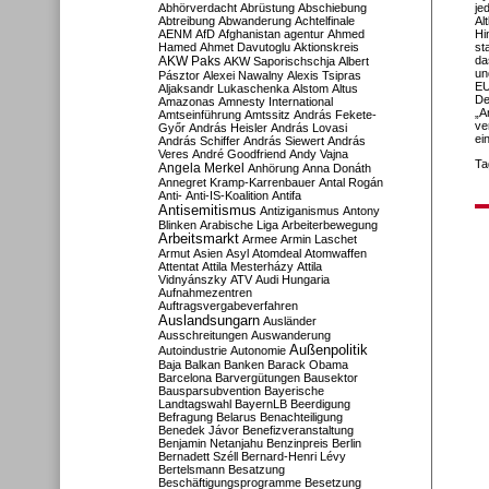
Abhörverdacht
Abrüstung
Abschiebung
je
Abtreibung
Abwanderung
Achtelfinale
Al
AENM
AfD
Afghanistan
agentur
Ahmed
Hi
Hamed
Ahmet Davutoglu
Aktionskreis
st
AKW Paks
da
AKW Saporischschja
Albert
un
Pásztor
Alexei Nawalny
Alexis Tsipras
EU
Aljaksandr Lukaschenka
Alstom
Altus
De
Amazonas
Amnesty International
„A
Amtseinführung
Amtssitz
András Fekete-
ve
Győr
András Heisler
András Lovasi
ei
András Schiffer
András Siewert
András
Veres
André Goodfriend
Andy Vajna
Ta
Angela Merkel
Anhörung
Anna Donáth
Annegret Kramp-Karrenbauer
Antal Rogán
Anti-
Anti-IS-Koalition
Antifa
Antisemitismus
Antiziganismus
Antony
Blinken
Arabische Liga
Arbeiterbewegung
Arbeitsmarkt
Armee
Armin Laschet
Armut
Asien
Asyl
Atomdeal
Atomwaffen
Attentat
Attila Mesterházy
Attila
Vidnyánszky
ATV
Audi Hungaria
Aufnahmezentren
Auftragsvergabeverfahren
Auslandsungarn
Ausländer
Ausschreitungen
Auswanderung
Außenpolitik
Autoindustrie
Autonomie
Baja
Balkan
Banken
Barack Obama
Barcelona
Barvergütungen
Bausektor
Bausparsubvention
Bayerische
Landtagswahl
BayernLB
Beerdigung
Befragung
Belarus
Benachteiligung
Benedek Jávor
Benefizveranstaltung
Benjamin Netanjahu
Benzinpreis
Berlin
Bernadett Széll
Bernard-Henri Lévy
Bertelsmann
Besatzung
Beschäftigungsprogramme
Besetzung