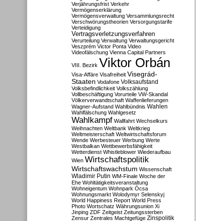
Verjährungsfrist
Verkehr
Vermögenserklärung
Vermögensverwaltung
Versammlungsrecht
Verschwörungstheorien
Versorgungstarife
Verteidigung
Vertragsverletzungsverfahren
Verurteilung
Verwaltung
Verwaltungsgericht
Veszprém
Victor Ponta
Video
Videofälschung
Vienna Capital Partners
Viktor Orbán
VIII. Bezirk
Visegrád-
Visa-Affäre
Visafreiheit
Staaten
Vodafone
Volksaufstand
Volksbefindlichkeit
Volkszählung
Vollbeschäftigung
Vorurteile
VW-Skandal
Völkerverwandtschaft
Waffenlieferungen
Wahlen
Wagner-Aufstand
Wahlbündnis
Wahlfälschung
Wahlgesetz
Wahlkampf
Wallfahrt
Wechselkurs
Weihnachten
Weltbank
Weltkrieg
Weltmeisterschaft
Weltwirtschaftsforum
Wende
Werbesteuer
Werbung
Werte
Westbalkan
Wettbewerbsfähigkeit
Wetterdienst
Whistleblower
Wiederaufbau
Wirtschaftspolitik
Wien
Wirtschaftswachstum
Wissenschaft
Wladimir Putin
WM-Finale
Woche der
Ehe
Wohltätigkeitsveranstaltung
Wohneigentum
Wohnpark Ócsa
Wohnungsmarkt
Wolodymyr Selenskyj
World Happiness Report
World Press
Photo
Wortschatz
Währungsunion
Xi
Jinping
ZDF
Zeitgeist
Zeitungssterben
Zensur
Zentrales Machtgefüge
Zinspolitik