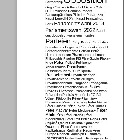
Partnership
Origo
Oscar
Ostbahnhof
Ostern
OSZE
OTP
Palästina
Panama Papers
Paneuropäisches Picknick
Paparazzo
Papst Benedikt XVI.
Papst Franziskus
Parlamentswahl 2018
Paris
Parlamentswahl 2022
Partei
des doppelschwänzigen Hundes
Parteien
Party-Bezirk
Patentstreit
Patriotismus
Pegasus
Personenkennzahl
Persönlichkeitsrechte
Petition
Petőfi-
Literaturmuseum
Pharmaunternehmen
Philosophie
Pipeline
PiS
Pisa-Studie
Plakat-
Polen
Krieg
Polizei
Polnischer
Populismus
Abhörskandal
Postkommunismus
Preispolitik
Pressefreiheit
Privatfernsehen
Privatinsolvenz
Privatisierungen
Privatkundenbank
Prognose
Propaganda
Protest
Prostitution
Protektionismus
Prozess
Prozesse
Präsidentschaftswahl
Prävention
Puskás Akadémia FC
Pál
Völner
Pädophilie
Péter-Pázmány-
Universität
Péter Esterházy
Péter Gothár
Péter Gulácsi
Péter Jakab
Péter Juhász
Péter
Péter Magyar
Péter Medgyessy
Márki-Zay
Péter Nadás
Péter
Niedermüller
Péter Polt
Péter Róna
Péter
Szijjártó
Qasim Soleimani
Quaestor
Quaestor-Pleite
Quotensystem
Radikalismus
Radikalität
Radio Free
Europe
Radnóti
Randalph L. Braham
Rassismus
Ratkó-Kinder
Rattenplage
Re-