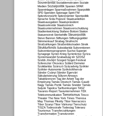
Souveränität
Sozialdemokraten
Soziale
Sozialpolitik
Medien
Spanien
SPAR
Spareinlagen
Sparmaßnahmen
Sparpolitik
SPD
Spenden
Spionage
Spirit FM
Spitzelvorwürfe
Spitzenämter
Sportpolitik
Sprache
Srđa Popović
Staatsanleihen
Staatsausgaben
Staatspräsident
Staatssekretär
Staatsstreich
Staatsunternehmen
Staatsverschuldung
Stadtentwicklung
Stafano Bottoni
Station
Steuerpolitik
Statuenstreit
Sterbehilfe
Steve Bannon
Stiftungen
Stiftungsgelder
Stimmenkauf
Strabag
Strafrecht
Strafzahlungen
Straßenblockaden
Streik
Strukturfonds
Subsidiarität
Subventionen
Subventionsprogramm
Suchoi Superjet
Synagoge
Syrien-Krieg
Syrienkrise
Syriza
Systemwandel
Szabadság tér
SZDSZ
Szebb Jövőért
Szeged
Sziget-Festival
Szilveszter Ókovács
Szilárd Demeter
Szolidaritás
Szárszó
Századvég
Székler
Székler-Autonomie
Székésféhervár
Sándor Csányi
Sándor Egervári
Säkularisierung
Sólyom Airways
Tabaklizenzen
Tag der Arbeit
Tag der
Empörung
Tamás Deutsch
Tamás Gaudi-
Nagy
Tamás Portik
Tamás Sneider
Tamás
Sulyok
Tapolca
Tarifsenkungen
TASZ
Tavares-Report
Taxiunternehmen
TEK
Terrorismus
Telekommunikation
Tesco
Theater
The New York Times
Theresa
May
Thomas Piketty
Tibor Navracsics
Tibor Szanyi
Tibor Várkonyi
Tierschutz
TISZA
Todesstrafe
Todestag
Toleranz
Tourismus
Transferzahlungen
Transformation
Transitzonen