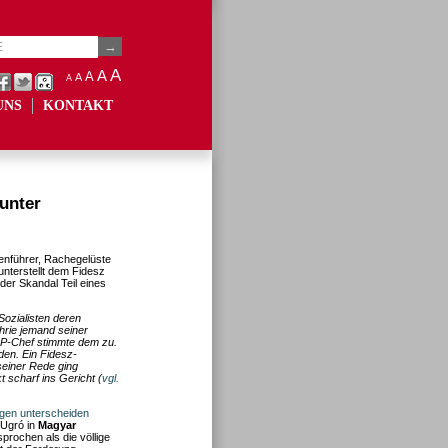
A
A
A
A
A
UNS
KONTAKT
unter
tenführer, Rachegelüste
unterstellt dem Fidesz
der Skandal Teil eines
ozialisten deren
chrie jemand seiner
P-Chef stimmte dem zu.
den. Ein Fidesz-
seiner Rede ging
scharf ins Gericht (
vgl.
gen unterscheiden
 Ugró in
Magyar
prochen als die völlige