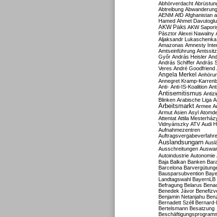
Abhörverdacht
Abrüstun
Abtreibung
Abwanderun
AENM
AfD
Afghanistan
a
Hamed
Ahmet Davutoglu
AKW Paks
AKW Sapori
Pásztor
Alexei Nawalny
Aljaksandr Lukaschenka
Amazonas
Amnesty Inter
Amtseinführung
Amtssitz
Győr
András Heisler
And
András Schiffer
András S
Veres
André Goodfriend
Angela Merkel
Anhöru
Annegret Kramp-Karren
Anti-
Anti-IS-Koalition
Ant
Antisemitismus
Antiz
Blinken
Arabische Liga
A
Arbeitsmarkt
Armee
A
Armut
Asien
Asyl
Atomde
Attentat
Attila Mesterház
Vidnyánszky
ATV
Audi H
Aufnahmezentren
Auftragsvergabeverfahr
Auslandsungarn
Ausl
Ausschreitungen
Auswa
Autoindustrie
Autonomie
Baja
Balkan
Banken
Bar
Barcelona
Barvergütung
Bausparsubvention
Baye
Landtagswahl
BayernLB
Befragung
Belarus
Benac
Benedek Jávor
Benefizv
Benjamin Netanjahu
Benz
Bernadett Széll
Bernard-
Bertelsmann
Besatzung
Beschäftigungsprogram