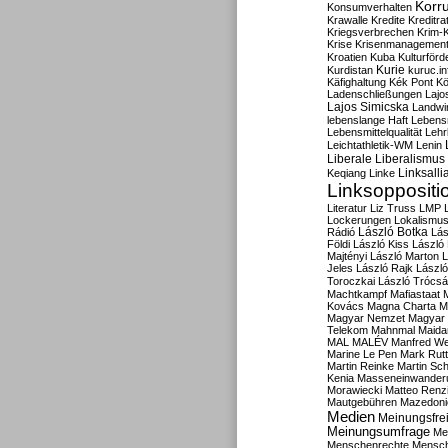
Korru
Konsumverhalten
Krawalle
Kredite
Kreditra
Kriegsverbrechen
Krim-K
Krise
Krisenmanagemen
Kroatien
Kuba
Kulturförd
Kurdistan
Kurie
kuruc.in
Käfighaltung
Kék Pont
Kö
Ladenschließungen
Lajo
Lajos Simicska
Landwir
lebenslange Haft
Lebensm
Lebensmittelqualität
Lehr
Leichtathletik-WM
Lenin
Liberale
Liberalismus
Linksalli
Keqiang
Linke
Linksoppositi
Literatur
Liz Truss
LMP
Lockerungen
Lokalismu
Rádió
László Botka
Lás
Földi
László Kiss
László
Majtényi
László Marton
L
Jeles
László Rajk
Lászl
Toroczkai
László Trócsá
Machtkampf
Mafiastaat
Kovács
Magna Charta
M
Magyar Nemzet
Magyar 
Telekom
Mahnmal
Maida
MAL
MALÉV
Manfred W
Marine Le Pen
Mark Rut
Martin Reinke
Martin Sch
Kenia
Masseneinwander
Morawiecki
Matteo Renz
Mautgebühren
Mazedoni
Medien
Meinungsfrei
Meinungsumfrage
Me
Menschenrechte
Mensc