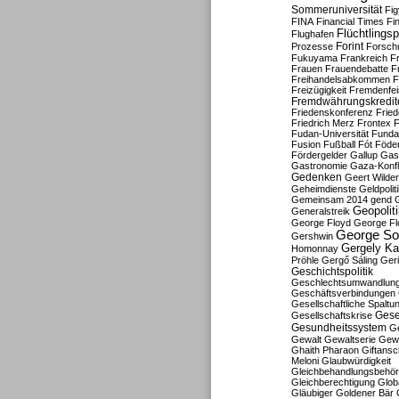
Sommeruniversität
Fig
FINA
Financial Times
Fi
Flüchtlingsp
Flughafen
Forint
Prozesse
Forsch
Fukuyama
Frankreich
F
Frauen
Frauendebatte
F
Freihandelsabkommen
F
Freizügigkeit
Fremdenfein
Fremdwährungskredit
Friedenskonferenz
Frie
Friedrich Merz
Frontex
F
Fudan-Universität
Funda
Fusion
Fußball
Fót
Föder
Fördergelder
Gallup
Gast
Gastronomie
Gaza-Konfl
Gedenken
Geert Wilde
Geheimdienste
Geldpolit
Gemeinsam 2014
gend
Geopolit
Generalstreik
George Floyd
George Fl
George So
Gershwin
Gergely K
Homonnay
Pröhle
Gergő Sáling
Geri
Geschichtspolitik
Geschlechtsumwandlun
Geschäftsverbindungen
Gesellschaftliche Spaltu
Gese
Gesellschaftskrise
Gesundheitssystem
Ge
Gewalt
Gewaltserie
Gew
Ghaith Pharaon
Giftansc
Meloni
Glaubwürdigkeit
Gleichbehandlungsbehö
Gleichberechtigung
Glob
Gläubiger
Goldener Bär