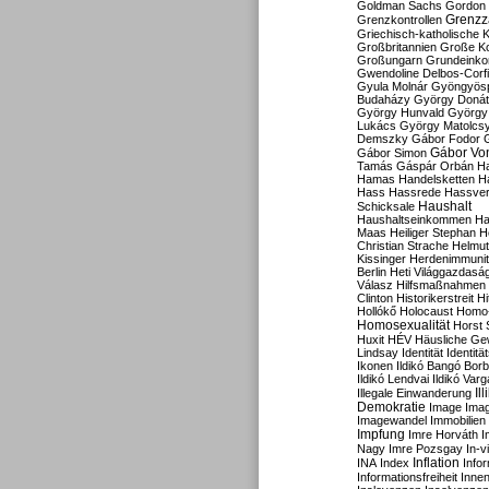
Goldman Sachs
Gordon 
Grenzz
Grenzkontrollen
Griechisch-katholische K
Großbritannien
Große Koa
Großungarn
Grundeink
Gwendoline Delbos-Corfi
Gyula Molnár
Gyöngyös
Budaházy
György Doná
György Hunvald
György
Lukács
György Matolcs
Demszky
Gábor Fodor
Gábor Vo
Gábor Simon
Tamás
Gáspár Orbán
Ha
Hamas
Handelsketten
H
Hass
Hassrede
Hassver
Haushalt
Schicksale
Haushaltseinkommen
Ha
Maas
Heiliger Stephan
H
Christian Strache
Helmut
Kissinger
Herdenimmunit
Berlin
Heti Világgazdasá
Válasz
Hilfsmaßnahmen
Clinton
Historikerstreit
Hi
Hollókő
Holocaust
Homo
Homosexualität
Horst 
Huxit
HÉV
Häusliche Ge
Lindsay
Identität
Identität
Ikonen
Ildikó Bangó Borb
Ildikó Lendvai
Ildikó Varg
Il
Illegale Einwanderung
Demokratie
Image
Ima
Imagewandel
Immobilien
Impfung
Imre Horváth
I
Nagy
Imre Pozsgay
In-v
Inflation
INA
Index
Info
Informationsfreiheit
Innen