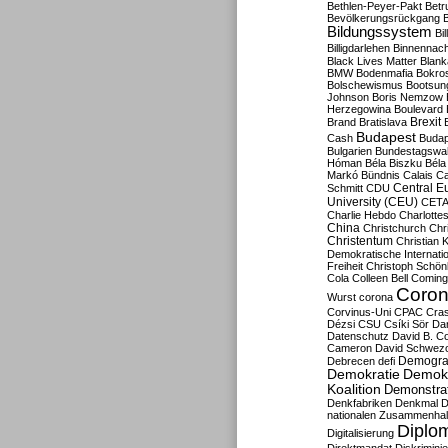
Bethlen-Peyer-Pakt
Betr
Bevölkerungsrückgang
B
Bildungssystem
Bil
Billigdarlehen
Binnennach
Black Lives Matter
Blan
BMW
Bodenmafia
Bokro
Bolschewismus
Bootsun
Johnson
Boris Nemzow
Herzegowina
Boulevard
Brexit
Brand
Bratislava
Budapest
Cash
Budap
Bulgarien
Bundestagswa
Hóman
Béla Biszku
Béla
Markó
Bündnis
Calais
Ca
Central E
Schmitt
CDU
University (CEU)
CET
Charlie Hebdo
Charlottes
China
Christchurch
Chr
Christentum
Christian 
Demokratische Internati
Freiheit
Christoph Schön
Cola
Colleen Bell
Coming
Coron
Wurst
corona
Corvinus-Uni
CPAC
Cra
Dézsi
CSU
Csíki Sör
Da
Datenschutz
David B. Co
Cameron
David Schwezo
Demogra
Debrecen
defi
Demokratie
Demokr
Koalition
Demonstra
Denkfabriken
Denkmal
D
nationalen Zusammenhal
Diplom
Digitalisierung