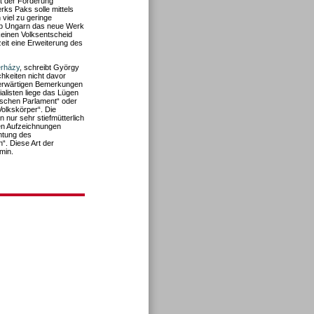
t der Forderung
rks Paks solle mittels
viel zu geringe
ob Ungarn das neue Werk
keinen Volksentscheid
eit eine Erweiterung des
erházy
, schreibt György
hkeiten nicht davor
derwärtigen Bemerkungen
alisten liege das Lügen
schen Parlament“ oder
olkskörper“. Die
n nur sehr stiefmütterlich
ren Aufzeichnungen
htung des
n“. Diese Art der
min.