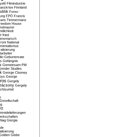
yelő
Filmindustrie
nanzkrise
Finnland
olitik
Forex-
ung
FPÖ
Francis
rans Timmermans
reedom House
reimaurer
dlichkeit
e
fried
densmarsch
ront National
mentalismus
alisierung
arbeiter
ikt
Geburtenrate
rs
Gefängnis
ik
Gemeinsam-PM
Gender Studies
ik
George Clooney
oys
George
ros
Gergely
arácsony
Gergely
chtsurteil
g
Gesellschaft
ng
tz
treidelieferungen
erkschaften
hlag
Giorgia
rde
alisierung
Golden Globe