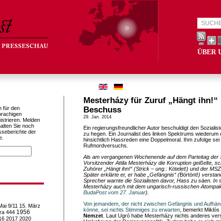
ÜBER 
Mesterházy für Zuruf „Hängt ihn!“ 
h für den
Beschuss
prachigen
29. Jan. 2014
istrieren. Melden
alten Sie noch
Ein regierungsfreundlicher Autor beschuldigt den Sozialis
sseberichte der
zu hegen. Ein Journalist des linken Spektrums wiederum 
e.
hinsichtlich Hassreden eine Doppelmoral. Ihm zufolge sei 
Rufmordversuchs.
Als am vergangenen Wochenende auf dem Parteitag der S
Vorsitzender Attila Mesterházy die Korruption geißelte, s
Zuhörer „Hängt ihn!“ (Strick – ung.:
Kötelet!
) und der MSZ
Später erklärte er, er habe „Gefängnis“ (
Börtönt!
) verstan
Sprecher warnte die Sozialisten davor, Hass zu säen. In 
Mesterházy auch mit dem ungarisch-russischen Atompakt 
BudaPost vom 27. Januar
).
Von jemandem, der nicht zwischen Gefängnis und Aufhän
Mai
9/11
15. März
könne, sei nichts Stimmiges zu erwarten
, bemerkt Miklós
1956
ra
444
Nemzet
. Laut Ugró habe Mesterházy nichts anderes vers
16
2017
2020