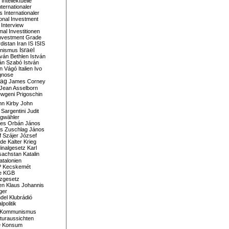
Intellektuelle
nternationaler
s
Internationaler
ional Investment
Interview
mal
Investitionen
nvestment Grade
rdistan
Iran
IS
ISIS
Israel
ionismus
tván Bethlen
István
ván Szabó
István
án Vágó
Italien
Ivo
gnose
tag
James Corney
Jean Asselborn
wgeni Prigoschin
hn Kirby
John
 Sargentini
Judit
gwähler
es Orbán
János
s Zuschlag
János
 Szájer
József
nde
Kalter Krieg
inalgesetz
Karl
sachstan
Katalin
atalonien
P
Kecskemét
e
KGB
tzgesetz
en
Klaus Johannis
ger
del
Klubrádió
politik
Kommunismus
turaussichten
e
Konsum