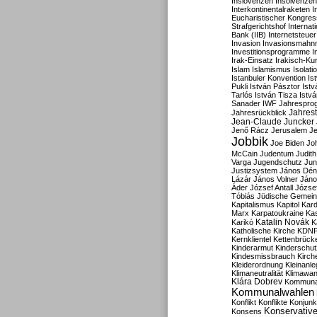
Inslovenzen
Insolvenzen
Interkontinentalraketen
I
Eucharistischer Kongres
Strafgerichtshof
Internat
Bank (IIB)
Internetsteuer
Invasion
Invasionsmahn
Investitionsprogramme
I
Irak-Einsatz
Irakisch-Ku
Islam
Islamismus
Isolat
Istanbuler Konvention
Is
Pukli
István Pásztor
Ist
Tarlós
István Tisza
Istv
Sanader
IWF
Jahrespro
Jahres
Jahresrückblick
Jean-Claude Juncker
Jenő Rácz
Jerusalem
Je
Jobbik
Joe Biden
Jo
McCain
Judentum
Judith
Varga
Jugendschutz
Jun
Justizsystem
János Dén
Lázár
János Volner
Jáno
Áder
József Antall
József
Tóbiás
Jüdische Gemei
Kapitalismus
Kapitol
Kard
Marx
Karpatoukraine
Ka
Katalin Novák
Karikó
K
Katholische Kirche
KDN
Kernklientel
Kettenbrück
Kinderarmut
Kinderschu
Kindesmissbrauch
Kirch
Kleiderordnung
Kleinanle
Klimaneutralität
Klimawan
Klára Dobrev
Kommunal
Kommunalwahlen
Konflikt
Konflikte
Konjunk
Konservativ
Konsens