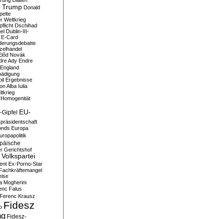
erung
Diäten
 Trump
Donald
pelte
er Weltkrieg
flicht
Dschihad
el
Dublin-III-
E-Card
derungsdebatte
zelhandel
Előd Novák
dre Ady
Endre
England
hädigung
il
Ergebnisse
n Alba Iulia
ltkrieg
 Homogenität
EU-
-Gipfel
präsidentschaft
onds
Europa
uropapolitik
päische
r Gerichtshof
Volkspartei
ent
Ex-Porno-Star
Fachkräftemangel
eise
a Mogherini
enc Falus
Ferenc Krausz
Fidesz
o
ng
Fidesz-