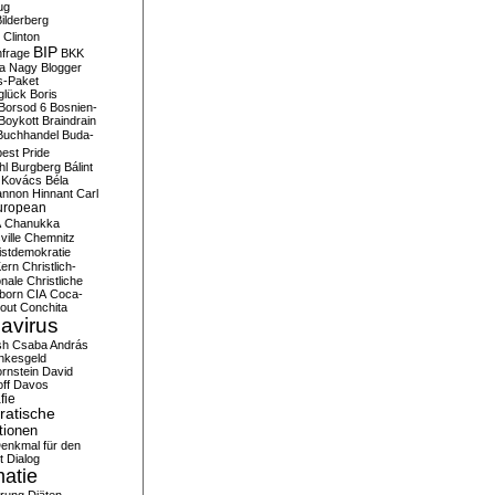
ug
ilderberg
l Clinton
BIP
frage
BKK
ka Nagy
Blogger
s-Paket
glück
Boris
Borsod 6
Bosnien-
Boykott
Braindrain
Buchhandel
Buda-
est Pride
hl
Burgberg
Bálint
 Kovács
Béla
nnon Hinnant
Carl
uropean
A
Chanukka
ville
Chemnitz
istdemokratie
Kern
Christlich-
onale
Christliche
born
CIA
Coca-
out
Conchita
avirus
sh
Csaba András
nkesgeld
rnstein
David
ff
Davos
fie
atische
tionen
enkmal für den
t
Dialog
atie