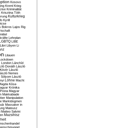
ption
Kosovo
ting
Kreml
Krieg
rise
Kriminalität
t
Krisztina Tóth
Kulturkrieg
erung
fo
Kyrill
tcse
s Bokros
Lajos Rig
tschaft
ittel
kräfte
Lehrplan
LGBTQ
LIBE
Libri
Libyen
Li
anz
on
Litauen
Lockdown
s
London
Lánchíd
zló Donáth
László
 Kövér
László
ászló Nemes
ó Sólyom
László
Löhne
nyi
Macht
Magda Kósa-
agyar Krónika
Posta
Magyar
n
Makkabiade
eber
Manipulation
te
Marktdogmen
ulz
Massaker in
ung
Mateusz
i
Matteo Salvini
en
Mazsihisz
heit
nschenhandel
henschmuggel