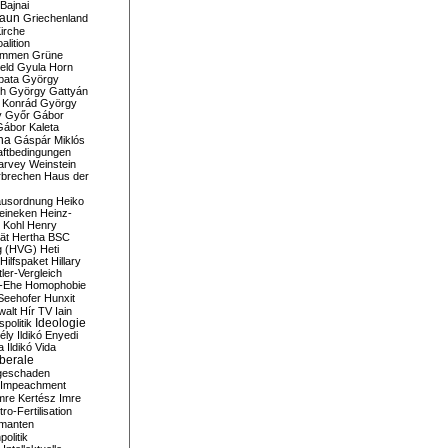
Bajnai
aun
Griechenland
irche
lition
ommen
Grüne
eld
Gyula Horn
pata
György
th
György Gattyán
 Konrád
György
y
Győr
Gábor
Gábor Kaleta
na
Gáspár Miklós
ftbedingungen
arvey Weinstein
brechen
Haus der
usordnung
Heiko
eineken
Heinz-
 Kohl
Henry
ät
Hertha BSC
g (HVG)
Heti
Hilfspaket
Hillary
tler-Vergleich
-Ehe
Homophobie
Seehofer
Hunxit
walt
Hír TV
Iain
spolitik
Ideologie
ély
Ildikó Enyedi
a
Ildikó Vida
liberale
geschaden
Impeachment
mre Kertész
Imre
itro-Fertilisation
rmanten
politik