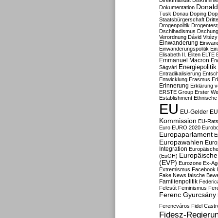
Direktmandat
Diskrimini
Donald
Dokumentation
Tusk
Donau
Doping
Dop
Staatsbürgerschaft
Dritt
Drogenpolitik
Drogentestp
Dschihadismus
Dschung
Verordnung
Dávid Vitézy
Einwanderung
Einwan
Einwanderungspolitik
Ein
Elisabeth II.
Eliten
ELTE
Emmanuel Macron
En
Energiepolitik
Ságvári
Entradikalisierung
Entsc
Entwicklung
Erasmus
Erb
Erinnerung
Erklärung vo
ERSTE Group
Erster We
Establishment
Ethnische
EU
EU-Gelder
EU
Kommission
EU-Rats
Euro
EURO 2020
Eurob
Europaparlament
E
Europawahlen
Euro
Integration
Europäische
Europäische 
(EuGH)
(EVP)
Eurozone
Ex-Ag
Extremismus
Facebook
Fake News
falsche Bew
Familienpolitik
Federic
Felcsút
Feminismus
Fer
Ferenc Gyurcsány
Ferencváros
Fidel Castr
Fidesz-Regieru