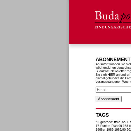
ABONNEMENT
Ab sofort können Sie sic
wöchentlichen deutschs
BudaPost-Newsletter reg
Sie sich HIER an und erh
einmal gebündelt die Pre
vorangegangenen Woch
TAGS
"Lügenrede"
#MeToo
1. 
17-Punkte-Plan
99
168 ó
1968er
1989
1989/90
20