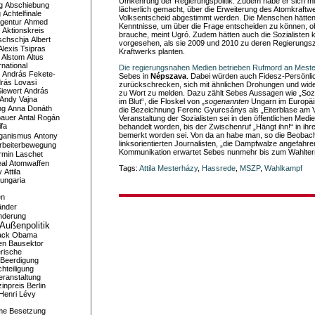
Umkehrung der Regierungspolitik. Zudem habe er sich mi
g
Abschiebung
lächerlich gemacht, über die Erweiterung des Atomkraftwe
g
Achtelfinale
Volksentscheid abgestimmt werden. Die Menschen hätten 
gentur
Ahmed
Kenntnisse, um über die Frage entscheiden zu können, 
Aktionskreis
brauche, meint Ugró. Zudem hätten auch die Sozialisten 
schschja
Albert
vorgesehen, als sie 2009 und 2010 zu deren Regierungsz
Alexis Tsipras
Kraftwerks planten.
Alstom
Altus
national
Die regierungsnahen Medien betrieben Rufmord an Mest
András Fekete-
Sebes in
Népszava
. Dabei würden auch Fidesz-Persönlic
rás Lovasi
zurückschrecken, sich mit ähnlichen Drohungen und wi
iewert
András
zu Wort zu melden. Dazu zählt Sebes Aussagen wie „Sozi
Andy Vajna
im Blut“, die Floskel von „
sogenannten
Ungarn im Europäi
ng
Anna Donáth
die Bezeichnung Ferenc Gyurcsánys als „Eiterblase am V
bauer
Antal Rogán
Veranstaltung der Sozialisten sei in den öffentlichen Medie
ifa
behandelt worden, bis der Zwischenruf „Hängt ihn!“ in ih
bemerkt worden sei. Von da an habe man, so die Beobac
iganismus
Antony
linksorientierten Journalisten, „die Dampfwalze angefahre
rbeiterbewegung
Kommunikation erwartet Sebes nunmehr bis zum Wahlter
rmin Laschet
al
Atomwaffen
Tags:
Attila Mesterházy
,
Hassrede
,
MSZP
,
Wahlkampf
y
Attila
ungaria
en
änder
nderung
Außenpolitik
ack Obama
en
Bausektor
rische
Beerdigung
hteiligung
eranstaltung
inpreis
Berlin
Henri Lévy
me
Besetzung