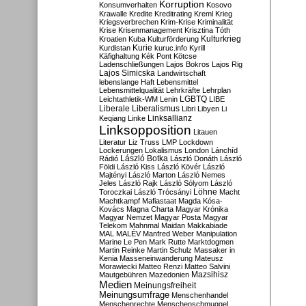
Korruption
Konsumverhalten
Kosovo
Krawalle
Kredite
Kreditrating
Kreml
Krieg
Kriegsverbrechen
Krim-Krise
Kriminalität
Krise
Krisenmanagement
Krisztina Tóth
Kulturkrieg
Kroatien
Kuba
Kulturförderung
Kurdistan
Kurie
kuruc.info
Kyrill
Käfighaltung
Kék Pont
Kötcse
Ladenschließungen
Lajos Bokros
Lajos Rig
Lajos Simicska
Landwirtschaft
lebenslange Haft
Lebensmittel
Lebensmittelqualität
Lehrkräfte
Lehrplan
LGBTQ
Leichtathletik-WM
Lenin
LIBE
Liberale
Liberalismus
Libri
Libyen
Li
Linksallianz
Keqiang
Linke
Linksopposition
Litauen
Literatur
Liz Truss
LMP
Lockdown
Lockerungen
Lokalismus
London
Lánchíd
Rádió
László Botka
László Donáth
László
Földi
László Kiss
László Kövér
László
Majtényi
László Marton
László Nemes
Jeles
László Rajk
László Sólyom
László
Löhne
Toroczkai
László Trócsányi
Macht
Machtkampf
Mafiastaat
Magda Kósa-
Kovács
Magna Charta
Magyar Krónika
Magyar Nemzet
Magyar Posta
Magyar
Telekom
Mahnmal
Maidan
Makkabiade
MAL
MALÉV
Manfred Weber
Manipulation
Marine Le Pen
Mark Rutte
Marktdogmen
Martin Reinke
Martin Schulz
Massaker in
Kenia
Masseneinwanderung
Mateusz
Morawiecki
Matteo Renzi
Matteo Salvini
Mautgebühren
Mazedonien
Mazsihisz
Medien
Meinungsfreiheit
Meinungsumfrage
Menschenhandel
Menschenrechte
Menschenschmuggel