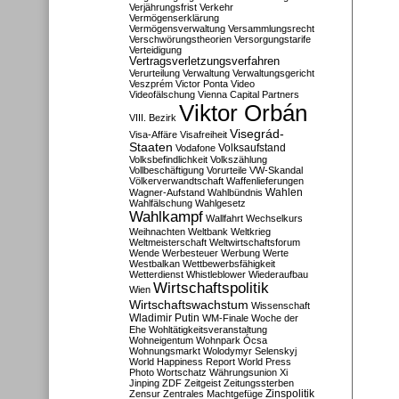
Verjährungsfrist
Verkehr
Vermögenserklärung
Vermögensverwaltung
Versammlungsrecht
Verschwörungstheorien
Versorgungstarife
Verteidigung
Vertragsverletzungsverfahren
Verurteilung
Verwaltung
Verwaltungsgericht
Veszprém
Victor Ponta
Video
Videofälschung
Vienna Capital Partners
Viktor Orbán
VIII. Bezirk
Visegrád-
Visa-Affäre
Visafreiheit
Staaten
Vodafone
Volksaufstand
Volksbefindlichkeit
Volkszählung
Vollbeschäftigung
Vorurteile
VW-Skandal
Völkerverwandtschaft
Waffenlieferungen
Wahlen
Wagner-Aufstand
Wahlbündnis
Wahlfälschung
Wahlgesetz
Wahlkampf
Wallfahrt
Wechselkurs
Weihnachten
Weltbank
Weltkrieg
Weltmeisterschaft
Weltwirtschaftsforum
Wende
Werbesteuer
Werbung
Werte
Westbalkan
Wettbewerbsfähigkeit
Wetterdienst
Whistleblower
Wiederaufbau
Wirtschaftspolitik
Wien
Wirtschaftswachstum
Wissenschaft
Wladimir Putin
WM-Finale
Woche der
Ehe
Wohltätigkeitsveranstaltung
Wohneigentum
Wohnpark Ócsa
Wohnungsmarkt
Wolodymyr Selenskyj
World Happiness Report
World Press
Photo
Wortschatz
Währungsunion
Xi
Jinping
ZDF
Zeitgeist
Zeitungssterben
Zensur
Zentrales Machtgefüge
Zinspolitik