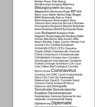
Bethlen-Peyer-Pakt
Betrug
Bevölkerungsrückgang
Bilderberg
Bildungssystem
Bill Clinton
BIP
Billigdarlehen
Binnennachfrage
BKK
Black Lives Matter
Blanka Nagy
Blogger
BMW
Bodenmafia
Bokros-Paket
Bolschewismus
Bootsunglück
Boris
Johnson
Boris Nemzow
Borsod 6
Bosnien-
Herzegowina
Boulevard
Boykott
Braindrain
Brexit
Brand
Bratislava
Buchhandel
Buda-
Budapest
Cash
Budapest Pride
Bulgarien
Bundestagswahl
Burgberg
Bálint
Hóman
Béla Biszku
Béla Kovács
Béla
Markó
Bündnis
Calais
Cannon Hinnant
Carl
Central European
Schmitt
CDU
University (CEU)
CETA
Chanukka
Charlie Hebdo
Charlottesville
Chemnitz
China
Christchurch
Christdemokratie
Christentum
Christian Kern
Christlich-
Demokratische Internationale
Christliche
Freiheit
Christoph Schönborn
CIA
Coca-
Cola
Colleen Bell
Comingout
Conchita
Coronavirus
Wurst
corona
Corvinus-Uni
CPAC
Crash
Csaba András
Dézsi
CSU
Csíki Sör
Dankesgeld
Datenschutz
David B. Cornstein
David
Cameron
David Schwezoff
Davos
Demografie
Debrecen
defi
Demokratie
Demokratische
Koalition
Demonstrationen
Denkfabriken
Denkmal
Denkmal für den
nationalen Zusammenhalt
Dialog
Diplomatie
Digitalisierung