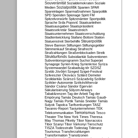
Souveränität
Sozialdemokraten
Soziale
Sozialpolitik
Medien
Spanien
SPAR
Spareinlagen
Sparmaßnahmen
Sparpolitik
SPD
Spenden
Spionage
Spirit FM
Spitzelvorwürfe
Spitzenämter
Sportpolitik
Sprache
Srđa Popović
Staatsanleihen
Staatsausgaben
Staatspräsident
Staatssekretär
Staatsstreich
Staatsunternehmen
Staatsverschuldung
Stadtentwicklung
Stafano Bottoni
Station
Steuerpolitik
Statuenstreit
Sterbehilfe
Steve Bannon
Stiftungen
Stiftungsgelder
Stimmenkauf
Strabag
Strafrecht
Strafzahlungen
Straßenblockaden
Streik
Strukturfonds
Subsidiarität
Subventionen
Subventionsprogramm
Suchoi Superjet
Synagoge
Syrien-Krieg
Syrienkrise
Syriza
Systemwandel
Szabadság tér
SZDSZ
Szebb Jövőért
Szeged
Sziget-Festival
Szilveszter Ókovács
Szilárd Demeter
Szolidaritás
Szárszó
Századvég
Székler
Székler-Autonomie
Székésféhervár
Sándor Csányi
Sándor Egervári
Säkularisierung
Sólyom Airways
Tabaklizenzen
Tag der Arbeit
Tag der
Empörung
Tamás Deutsch
Tamás Gaudi-
Nagy
Tamás Portik
Tamás Sneider
Tamás
Sulyok
Tapolca
Tarifsenkungen
TASZ
Tavares-Report
Taxiunternehmen
TEK
Terrorismus
Telekommunikation
Tesco
Theater
The New York Times
Theresa
May
Thomas Piketty
Tibor Navracsics
Tibor Szanyi
Tibor Várkonyi
Tierschutz
TISZA
Todesstrafe
Todestag
Toleranz
Tourismus
Transferzahlungen
Transformation
Transitzonen