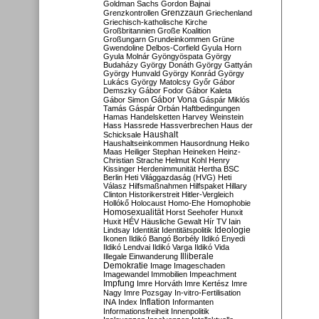
Goldman Sachs
Gordon Bajnai
Grenzzaun
Grenzkontrollen
Griechenland
Griechisch-katholische Kirche
Großbritannien
Große Koalition
Großungarn
Grundeinkommen
Grüne
Gwendoline Delbos-Corfield
Gyula Horn
Gyula Molnár
Gyöngyöspata
György
Budaházy
György Donáth
György Gattyán
György Hunvald
György Konrád
György
Lukács
György Matolcsy
Győr
Gábor
Demszky
Gábor Fodor
Gábor Kaleta
Gábor Vona
Gábor Simon
Gáspár Miklós
Tamás
Gáspár Orbán
Haftbedingungen
Hamas
Handelsketten
Harvey Weinstein
Hass
Hassrede
Hassverbrechen
Haus der
Haushalt
Schicksale
Haushaltseinkommen
Hausordnung
Heiko
Maas
Heiliger Stephan
Heineken
Heinz-
Christian Strache
Helmut Kohl
Henry
Kissinger
Herdenimmunität
Hertha BSC
Berlin
Heti Világgazdaság (HVG)
Heti
Válasz
Hilfsmaßnahmen
Hilfspaket
Hillary
Clinton
Historikerstreit
Hitler-Vergleich
Hollókő
Holocaust
Homo-Ehe
Homophobie
Homosexualität
Horst Seehofer
Hunxit
Huxit
HÉV
Häusliche Gewalt
Hír TV
Iain
Lindsay
Identität
Identitätspolitik
Ideologie
Ikonen
Ildikó Bangó Borbély
Ildikó Enyedi
Ildikó Lendvai
Ildikó Varga
Ildikó Vida
Illiberale
Illegale Einwanderung
Demokratie
Image
Imageschaden
Imagewandel
Immobilien
Impeachment
Impfung
Imre Horváth
Imre Kertész
Imre
Nagy
Imre Pozsgay
In-vitro-Fertilisation
Inflation
INA
Index
Informanten
Informationsfreiheit
Innenpolitik