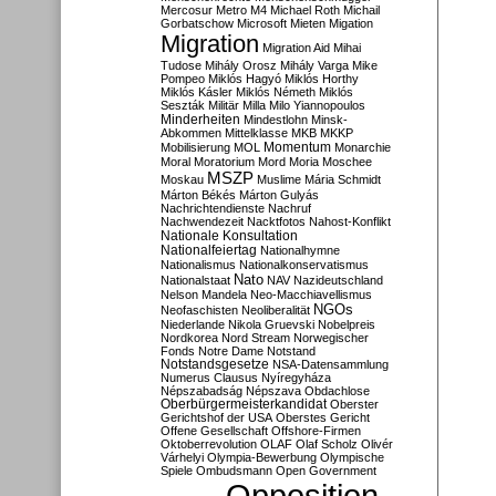
Mercosur
Metro M4
Michael Roth
Michail
Gorbatschow
Microsoft
Mieten
Migation
Migration
Migration Aid
Mihai
Tudose
Mihály Orosz
Mihály Varga
Mike
Pompeo
Miklós Hagyó
Miklós Horthy
Miklós Kásler
Miklós Németh
Miklós
Seszták
Militär
Milla
Milo Yiannopoulos
Minderheiten
Mindestlohn
Minsk-
Abkommen
Mittelklasse
MKB
MKKP
Momentum
Mobilisierung
MOL
Monarchie
Moral
Moratorium
Mord
Moria
Moschee
MSZP
Moskau
Muslime
Mária Schmidt
Márton Békés
Márton Gulyás
Nachrichtendienste
Nachruf
Nachwendezeit
Nacktfotos
Nahost-Konflikt
Nationale Konsultation
Nationalfeiertag
Nationalhymne
Nationalismus
Nationalkonservatismus
Nato
Nationalstaat
NAV
Nazideutschland
Nelson Mandela
Neo-Macchiavellismus
NGOs
Neofaschisten
Neoliberalität
Niederlande
Nikola Gruevski
Nobelpreis
Nordkorea
Nord Stream
Norwegischer
Fonds
Notre Dame
Notstand
Notstandsgesetze
NSA-Datensammlung
Numerus Clausus
Nyíregyháza
Népszabadság
Népszava
Obdachlose
Oberbürgermeisterkandidat
Oberster
Gerichtshof der USA
Oberstes Gericht
Offene Gesellschaft
Offshore-Firmen
Oktoberrevolution
OLAF
Olaf Scholz
Olivér
Várhelyi
Olympia-Bewerbung
Olympische
Spiele
Ombudsmann
Open Government
Opposition