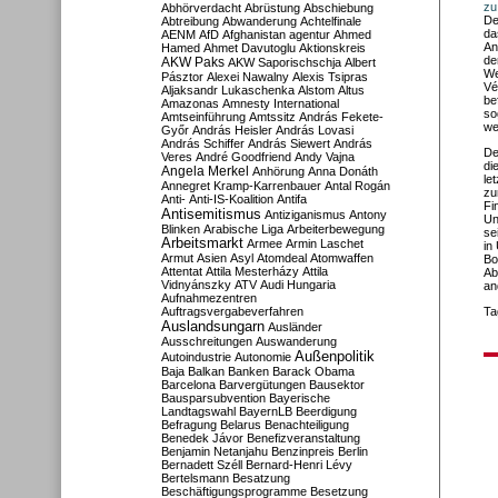
zu
Abhörverdacht
Abrüstung
Abschiebung
De
Abtreibung
Abwanderung
Achtelfinale
da
AENM
AfD
Afghanistan
agentur
Ahmed
An
Hamed
Ahmet Davutoglu
Aktionskreis
de
AKW Paks
AKW Saporischschja
Albert
We
Pásztor
Alexei Nawalny
Alexis Tsipras
Vé
Aljaksandr Lukaschenka
Alstom
Altus
be
Amazonas
Amnesty International
so
Amtseinführung
Amtssitz
András Fekete-
we
Győr
András Heisler
András Lovasi
András Schiffer
András Siewert
András
De
Veres
André Goodfriend
Andy Vajna
di
Angela Merkel
Anhörung
Anna Donáth
le
Annegret Kramp-Karrenbauer
Antal Rogán
zu
Anti-
Anti-IS-Koalition
Antifa
Fi
Antisemitismus
Antiziganismus
Antony
Un
Blinken
Arabische Liga
Arbeiterbewegung
se
Arbeitsmarkt
Armee
Armin Laschet
in
Armut
Asien
Asyl
Atomdeal
Atomwaffen
Bo
Attentat
Attila Mesterházy
Attila
Ab
Vidnyánszky
ATV
Audi Hungaria
an
Aufnahmezentren
Auftragsvergabeverfahren
Ta
Auslandsungarn
Ausländer
Ausschreitungen
Auswanderung
Außenpolitik
Autoindustrie
Autonomie
Baja
Balkan
Banken
Barack Obama
Barcelona
Barvergütungen
Bausektor
Bausparsubvention
Bayerische
Landtagswahl
BayernLB
Beerdigung
Befragung
Belarus
Benachteiligung
Benedek Jávor
Benefizveranstaltung
Benjamin Netanjahu
Benzinpreis
Berlin
Bernadett Széll
Bernard-Henri Lévy
Bertelsmann
Besatzung
Beschäftigungsprogramme
Besetzung