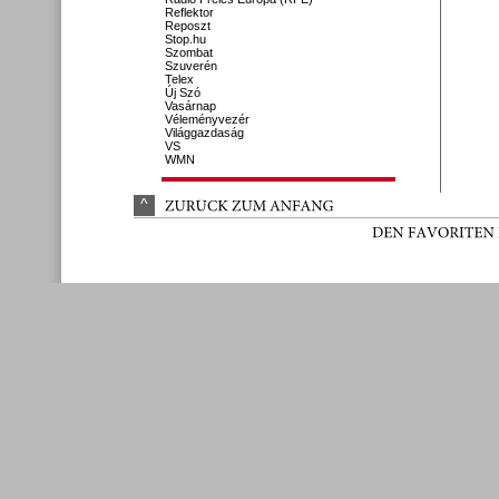
Reflektor
Reposzt
Stop.hu
Szombat
Szuverén
Telex
Új Szó
Vasárnap
Véleményvezér
Világgazdaság
VS
WMN
^
ZURÜ
CK 
ZUM 
ANFANG
DEN 
FAVORITEN 