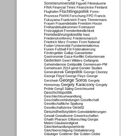
Sommeruniversität
Figyelő
Filmindustrie
FINA
Financial Times
Finanzkrise
Finnland
Flüchtlingspolitik
Flughafen
Forex-
Forint
Prozesse
Forschung
FPÖ
Francis
Fukuyama
Frankreich
Frans Timmermans
Frauen
Frauendebatte
Freedom House
Freihandelsabkommen
Freimaurer
Freizügigkeit
Fremdenfeindlichkeit
Fremdwährungskredite
fried
Friedenskonferenz
Friedensmarsch
Friedrich Merz
Frontex
Front National
Fudan-Universität
Fundamentalismus
Fusion
Fußball
Fót
Föderalisierung
Fördergelder
Gallup
Gastarbeiter
Gastronomie
Gaza-Konflikt
Geburtenrate
Gedenken
Geert Wilders
Gefängnis
Geheimdienste
Geldpolitik
Gemeinsam-PM
Gemeinsam 2014
gend
Gender Studies
Geopolitik
Generalstreik
George Clooney
George Floyd
George Floys
George
George Soros
Gershwin
Gergely
Gergely Karácsony
Homonnay
Gergely
Pröhle
Gergő Sáling
Gerichtsurteil
Geschichtspolitik
Geschlechtsumwandlung
Geschäftsverbindungen
Gesellschaft
Gesellschaftliche Spaltung
Gesetz
Gesellschaftskrise
Gesundheitssystem
Getreidelieferungen
Gewalt
Gewaltserie
Gewerkschaften
Ghaith Pharaon
Giftanschlag
Giorgia
Meloni
Glaubwürdigkeit
Gleichbehandlungsbehörde
Gleichberechtigung
Globalisierung
Gläubiger
Goldener Bär
Golden Globe