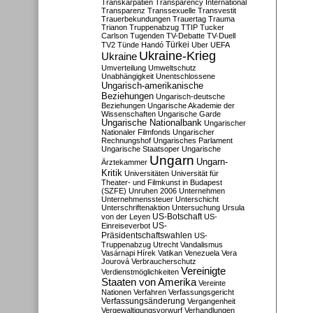
Transkarpatien
Transparency International
Transparenz
Transsexuelle
Transvestit
Trauerbekundungen
Trauertag
Trauma
Trianon
Truppenabzug
TTIP
Tucker
Carlson
Tugenden
TV-Debatte
TV-Duell
Türkei
TV2
Tünde Handó
Uber
UEFA
Ukraine-Krieg
Ukraine
Umverteilung
Umweltschutz
Unabhängigkeit
Unentschlossene
Ungarisch-amerikanische
Beziehungen
Ungarisch-deutsche
Beziehungen
Ungarische Akademie der
Wissenschaften
Ungarische Garde
Ungarische Nationalbank
Ungarischer
Nationaler Filmfonds
Ungarischer
Rechnungshof
Ungarisches Parlament
Ungarische Staatsoper
Ungarische
Ungarn
Ungarn-
Ärztekammer
Kritik
Universitäten
Universität für
Theater- und Filmkunst in Budapest
(SZFE)
Unruhen 2006
Unternehmen
Unternehmenssteuer
Unterschicht
Unterschriftenaktion
Untersuchung
Ursula
US-Botschaft
von der Leyen
US-
US-
Einreiseverbot
Präsidentschaftswahlen
US-
Truppenabzug
Utrecht
Vandalismus
Vasárnapi Hírek
Vatikan
Venezuela
Vera
Jourová
Verbraucherschutz
Vereinigte
Verdienstmöglichkeiten
Staaten von Amerika
Vereinte
Nationen
Verfahren
Verfassungsgericht
Verfassungsänderung
Vergangenheit
Vergewaltigungsvorwurf
Verhandlungen