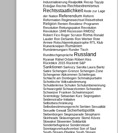
Industrialisierung
Realpolitik
Recep Tayyip
Rechtsextremismus
Erdoğan
Rechte
Rechtsstaatlichkeit
Rede zur Lage
Referendum
der Nation
Reform
Reformation
Regimewechsel
Reisefreiheit
Religion
Renten
Residenz-Programm
Resolution
Rettungspaket
Revolution
Revolution 1848
Rezession
RMDSZ
Roma
Robert Fico
Roger Scruton
Ronald
Lauder
Ron DeSantis
Ron Werber
Rote
Armee
Rotschlammkatastrophe
RTL Klub
Ruinenkneipen
Rumänien
Rumänienungarn
Runder Tisch
Russland
Rundtischgespräche
Ryanair
Ráhel Orbán
Róbert Kiss
Rückblick 2015
Rücktritt
S&P
Sanktionen
Sarkozy
Sarolta Laura Baritz
Satire
Schengen-Grenze
Schengen-Zone
Schengener Abkommen
Schiefergas
Schlacht am Donbogen
Schmalspurbahn
Schottische Volksabstimmung
Schuldenkrise
Schulen
Schulumbenennung
Schwarzgeld
Schwarzkonten
Schweden
Schweizer Franken
Schwimmsport
Scientology
Sebastian Kurz
Segregation
Seidenstraße-Initiative
Selbstbeschränkung
Selbstbestimmungsrecht
Serbien
Sexualität
Sicherheitspolitik
Sexuelle Gewalt
Siebenbürgen
Siegesparade
Sinopharm
Skinheads
Sklavengesetz
Slomó Köves
Slowakei
Slowenien
Solidarität
Sonderbefugnisse
Sondersteuer
Sonntagsverkaufsverbot
Son of Saul
South-Stream-Pipeline
South Stream