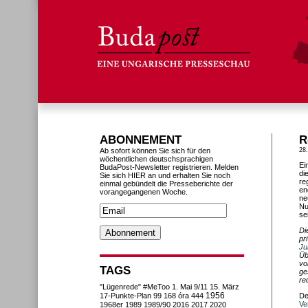
ABONNEMENT
R
Ab sofort können Sie sich für den
28
wöchentlichen deutschsprachigen
Ei
BudaPost-Newsletter registrieren. Melden
di
Sie sich HIER an und erhalten Sie noch
re
einmal gebündelt die Presseberichte der
en
vorangegangenen Woche.
ne
Nu
sei
Di
pr
Ju
Üb
vo
TAGS
ge
re
"Lügenrede"
#MeToo
1. Mai
9/11
15. März
1956
17-Punkte-Plan
99
168 óra
444
De
Ve
1968er
1989
1989/90
2016
2017
2020