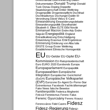
Direktmandat
Diskriminierung
Diäten
Donald Trump
Dokumentation
Donald
Tusk
Donau
Doping
Doppelte
Staatsbürgerschaft
Dritter Weltkrieg
Drogenpolitik
Drogentestpflicht
Dschihad
Dschihadismus
Dschungel
Dublin-III-
Verordnung
Dávid Vitézy
E-Card
Einwanderung
Einwanderungsdebatte
Einwanderungspolitik
Einzelhandel
Elisabeth II.
Eliten
ELTE
Előd Novák
Emmanuel Macron
Endre Ady
Endre
Energiepolitik
Ságvári
England
Entradikalisierung
Entschädigung
Entwicklung
Erasmus
Erbil
Ergebnisse
Erinnerung
Erklärung von Alba Iulia
ERSTE Group
Erster Weltkrieg
Establishment
Ethnische Homogenität
EU
EU-
EU-Gelder
EU-Gipfel
Kommission
EU-Ratspräsidentschaft
Euro
EURO 2020
Eurobonds
Europa
Europaparlament
Europapolitik
Europawahlen
Europäische
Integration
Europäischer Gerichtshof
Europäische Volkspartei
(EuGH)
(EVP)
Eurozone
Ex-Agent
Ex-Porno-Star
Extremismus
Facebook
Fachkräftemangel
Fake News
falsche Beweise
Familienpolitik
Federica Mogherini
Felcsút
Feminismus
Ferenc Falus
Ferenc Gyurcsány
Ferenc Krausz
Fidesz
Ferencváros
Fidel Castro
Fidesz-Regierung
Fidesz-