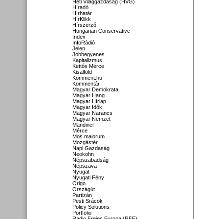
Heti Világgazdaság (HVG)
Híradó
Hírhatár
HírKlikk
Hírszerző
Hungarian Conservative
Index
InfoRádió
Jelen
Jobbegyenes
Kapitalizmus
Kettős Mérce
Kisalföld
Komment.hu
Kommentár
Magyar Demokrata
Magyar Hang
Magyar Hírlap
Magyar Idők
Magyar Narancs
Magyar Nemzet
Mandiner
Mérce
Mos maiorum
Mozgástér
Napi Gazdaság
Neokohn
Népszabadság
Népszava
Nyugat
Nyugati Fény
Origo
Országút
Partizán
Pesti Srácok
Policy Solutions
Portfolio
Radio Freies Europa (RFE)