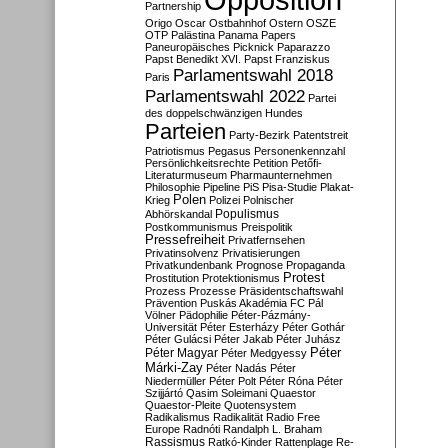
Partnership
Origo
Oscar
Ostbahnhof
Ostern
OSZE
OTP
Palästina
Panama Papers
Paneuropäisches Picknick
Paparazzo
Papst Benedikt XVI.
Papst Franziskus
Parlamentswahl 2018
Paris
Parlamentswahl 2022
Partei
des doppelschwänzigen Hundes
Parteien
Party-Bezirk
Patentstreit
Patriotismus
Pegasus
Personenkennzahl
Persönlichkeitsrechte
Petition
Petőfi-
Literaturmuseum
Pharmaunternehmen
Philosophie
Pipeline
PiS
Pisa-Studie
Plakat-
Polen
Krieg
Polizei
Polnischer
Populismus
Abhörskandal
Postkommunismus
Preispolitik
Pressefreiheit
Privatfernsehen
Privatinsolvenz
Privatisierungen
Privatkundenbank
Prognose
Propaganda
Protest
Prostitution
Protektionismus
Prozess
Prozesse
Präsidentschaftswahl
Prävention
Puskás Akadémia FC
Pál
Völner
Pädophilie
Péter-Pázmány-
Universität
Péter Esterházy
Péter Gothár
Péter Gulácsi
Péter Jakab
Péter Juhász
Péter
Péter Magyar
Péter Medgyessy
Márki-Zay
Péter Nadás
Péter
Niedermüller
Péter Polt
Péter Róna
Péter
Szijjártó
Qasim Soleimani
Quaestor
Quaestor-Pleite
Quotensystem
Radikalismus
Radikalität
Radio Free
Europe
Radnóti
Randalph L. Braham
Rassismus
Ratkó-Kinder
Rattenplage
Re-