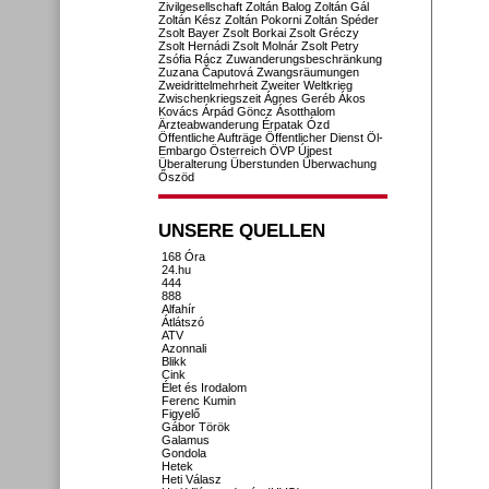
Zivilgesellschaft
Zoltán Balog
Zoltán Gál
Zoltán Kész
Zoltán Pokorni
Zoltán Spéder
Zsolt Bayer
Zsolt Borkai
Zsolt Gréczy
Zsolt Hernádi
Zsolt Molnár
Zsolt Petry
Zsófia Rácz
Zuwanderungsbeschränkung
Zuzana Čaputová
Zwangsräumungen
Zweidrittelmehrheit
Zweiter Weltkrieg
Zwischenkriegszeit
Ágnes Geréb
Ákos
Kovács
Árpád Göncz
Ásotthalom
Ärzteabwanderung
Érpatak
Ózd
Öffentliche Aufträge
Öffentlicher Dienst
Öl-
Embargo
Österreich
ÖVP
Újpest
Überalterung
Überstunden
Überwachung
Őszöd
UNSERE QUELLEN
168 Óra
24.hu
444
888
Alfahír
Átlátszó
ATV
Azonnali
Blikk
Cink
Élet és Irodalom
Ferenc Kumin
Figyelő
Gábor Török
Galamus
Gondola
Hetek
Heti Válasz