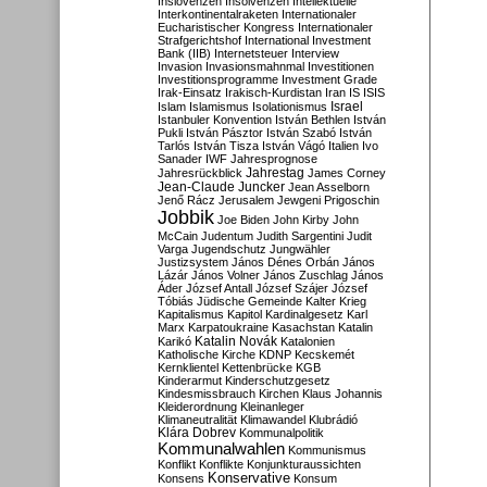
Inslovenzen
Insolvenzen
Intellektuelle
Interkontinentalraketen
Internationaler
Eucharistischer Kongress
Internationaler
Strafgerichtshof
International Investment
Bank (IIB)
Internetsteuer
Interview
Invasion
Invasionsmahnmal
Investitionen
Investitionsprogramme
Investment Grade
Irak-Einsatz
Irakisch-Kurdistan
Iran
IS
ISIS
Israel
Islam
Islamismus
Isolationismus
Istanbuler Konvention
István Bethlen
István
Pukli
István Pásztor
István Szabó
István
Tarlós
István Tisza
István Vágó
Italien
Ivo
Sanader
IWF
Jahresprognose
Jahrestag
Jahresrückblick
James Corney
Jean-Claude Juncker
Jean Asselborn
Jenő Rácz
Jerusalem
Jewgeni Prigoschin
Jobbik
Joe Biden
John Kirby
John
McCain
Judentum
Judith Sargentini
Judit
Varga
Jugendschutz
Jungwähler
Justizsystem
János Dénes Orbán
János
Lázár
János Volner
János Zuschlag
János
Áder
József Antall
József Szájer
József
Tóbiás
Jüdische Gemeinde
Kalter Krieg
Kapitalismus
Kapitol
Kardinalgesetz
Karl
Marx
Karpatoukraine
Kasachstan
Katalin
Katalin Novák
Karikó
Katalonien
Katholische Kirche
KDNP
Kecskemét
Kernklientel
Kettenbrücke
KGB
Kinderarmut
Kinderschutzgesetz
Kindesmissbrauch
Kirchen
Klaus Johannis
Kleiderordnung
Kleinanleger
Klimaneutralität
Klimawandel
Klubrádió
Klára Dobrev
Kommunalpolitik
Kommunalwahlen
Kommunismus
Konflikt
Konflikte
Konjunkturaussichten
Konservative
Konsens
Konsum