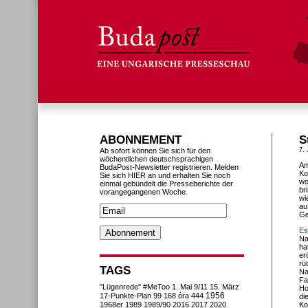
ABONNEMENT
S
Ab sofort können Sie sich für den
7. 
wöchentlichen deutschsprachigen
Am
BudaPost-Newsletter registrieren. Melden
Ko
Sie sich HIER an und erhalten Sie noch
wo
einmal gebündelt die Presseberichte der
br
vorangegangenen Woche.
wi
au
Ge
Es
Na
ha
er
rü
TAGS
Na
Fa
"Lügenrede"
#MeToo
1. Mai
9/11
15. März
Ho
1956
17-Punkte-Plan
99
168 óra
444
di
1968er
1989
1989/90
2016
2017
2020
Ko