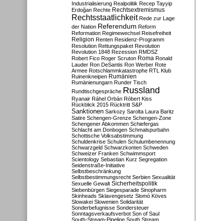
Industrialisierung
Realpolitik
Recep Tayyip
Rechtsextremismus
Erdoğan
Rechte
Rechtsstaatlichkeit
Rede zur Lage
Referendum
der Nation
Reform
Reformation
Regimewechsel
Reisefreiheit
Religion
Renten
Residenz-Programm
Resolution
Rettungspaket
Revolution
Revolution 1848
Rezession
RMDSZ
Roma
Robert Fico
Roger Scruton
Ronald
Lauder
Ron DeSantis
Ron Werber
Rote
Armee
Rotschlammkatastrophe
RTL Klub
Ruinenkneipen
Rumänien
Rumänienungarn
Runder Tisch
Russland
Rundtischgespräche
Ryanair
Ráhel Orbán
Róbert Kiss
Rückblick 2015
Rücktritt
S&P
Sanktionen
Sarkozy
Sarolta Laura Baritz
Satire
Schengen-Grenze
Schengen-Zone
Schengener Abkommen
Schiefergas
Schlacht am Donbogen
Schmalspurbahn
Schottische Volksabstimmung
Schuldenkrise
Schulen
Schulumbenennung
Schwarzgeld
Schwarzkonten
Schweden
Schweizer Franken
Schwimmsport
Scientology
Sebastian Kurz
Segregation
Seidenstraße-Initiative
Selbstbeschränkung
Selbstbestimmungsrecht
Serbien
Sexualität
Sicherheitspolitik
Sexuelle Gewalt
Siebenbürgen
Siegesparade
Sinopharm
Skinheads
Sklavengesetz
Slomó Köves
Slowakei
Slowenien
Solidarität
Sonderbefugnisse
Sondersteuer
Sonntagsverkaufsverbot
Son of Saul
South-Stream-Pipeline
South Stream