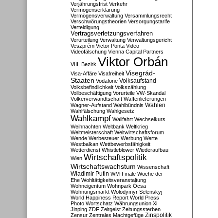
Verjährungsfrist
Verkehr
Vermögenserklärung
Vermögensverwaltung
Versammlungsrecht
Verschwörungstheorien
Versorgungstarife
Verteidigung
Vertragsverletzungsverfahren
Verurteilung
Verwaltung
Verwaltungsgericht
Veszprém
Victor Ponta
Video
Videofälschung
Vienna Capital Partners
Viktor Orbán
VIII. Bezirk
Visegrád-
Visa-Affäre
Visafreiheit
Staaten
Vodafone
Volksaufstand
Volksbefindlichkeit
Volkszählung
Vollbeschäftigung
Vorurteile
VW-Skandal
Völkerverwandtschaft
Waffenlieferungen
Wahlen
Wagner-Aufstand
Wahlbündnis
Wahlfälschung
Wahlgesetz
Wahlkampf
Wallfahrt
Wechselkurs
Weihnachten
Weltbank
Weltkrieg
Weltmeisterschaft
Weltwirtschaftsforum
Wende
Werbesteuer
Werbung
Werte
Westbalkan
Wettbewerbsfähigkeit
Wetterdienst
Whistleblower
Wiederaufbau
Wirtschaftspolitik
Wien
Wirtschaftswachstum
Wissenschaft
Wladimir Putin
WM-Finale
Woche der
Ehe
Wohltätigkeitsveranstaltung
Wohneigentum
Wohnpark Ócsa
Wohnungsmarkt
Wolodymyr Selenskyj
World Happiness Report
World Press
Photo
Wortschatz
Währungsunion
Xi
Jinping
ZDF
Zeitgeist
Zeitungssterben
Zensur
Zentrales Machtgefüge
Zinspolitik