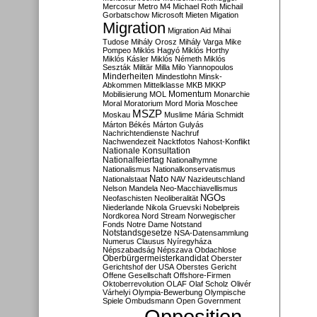
Mercosur
Metro M4
Michael Roth
Michail
Gorbatschow
Microsoft
Mieten
Migation
Migration
Migration Aid
Mihai
Tudose
Mihály Orosz
Mihály Varga
Mike
Pompeo
Miklós Hagyó
Miklós Horthy
Miklós Kásler
Miklós Németh
Miklós
Seszták
Militär
Milla
Milo Yiannopoulos
Minderheiten
Mindestlohn
Minsk-
Abkommen
Mittelklasse
MKB
MKKP
Momentum
Mobilisierung
MOL
Monarchie
Moral
Moratorium
Mord
Moria
Moschee
MSZP
Moskau
Muslime
Mária Schmidt
Márton Békés
Márton Gulyás
Nachrichtendienste
Nachruf
Nachwendezeit
Nacktfotos
Nahost-Konflikt
Nationale Konsultation
Nationalfeiertag
Nationalhymne
Nationalismus
Nationalkonservatismus
Nato
Nationalstaat
NAV
Nazideutschland
Nelson Mandela
Neo-Macchiavellismus
NGOs
Neofaschisten
Neoliberalität
Niederlande
Nikola Gruevski
Nobelpreis
Nordkorea
Nord Stream
Norwegischer
Fonds
Notre Dame
Notstand
Notstandsgesetze
NSA-Datensammlung
Numerus Clausus
Nyíregyháza
Népszabadság
Népszava
Obdachlose
Oberbürgermeisterkandidat
Oberster
Gerichtshof der USA
Oberstes Gericht
Offene Gesellschaft
Offshore-Firmen
Oktoberrevolution
OLAF
Olaf Scholz
Olivér
Várhelyi
Olympia-Bewerbung
Olympische
Spiele
Ombudsmann
Open Government
Opposition