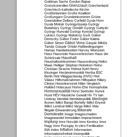
Goldman Sachs
Gordon Bajnai
Grenzzaun
Grenzkontrollen
Griechenland
Griechisch-katholische Kirche
Großbritannien
Große Koalition
Großungarn
Grundeinkommen
Grüne
Gwendoline Delbos-Corfield
Gyula Horn
Gyula Molnár
Gyöngyöspata
György
Budaházy
György Donáth
György Gattyán
György Hunvald
György Konrád
György
Lukács
György Matolcsy
Győr
Gábor
Demszky
Gábor Fodor
Gábor Kaleta
Gábor Vona
Gábor Simon
Gáspár Miklós
Tamás
Gáspár Orbán
Haftbedingungen
Hamas
Handelsketten
Harvey Weinstein
Hass
Hassrede
Hassverbrechen
Haus der
Haushalt
Schicksale
Haushaltseinkommen
Hausordnung
Heiko
Maas
Heiliger Stephan
Heineken
Heinz-
Christian Strache
Helmut Kohl
Henry
Kissinger
Herdenimmunität
Hertha BSC
Berlin
Heti Világgazdaság (HVG)
Heti
Válasz
Hilfsmaßnahmen
Hilfspaket
Hillary
Clinton
Historikerstreit
Hitler-Vergleich
Hollókő
Holocaust
Homo-Ehe
Homophobie
Homosexualität
Horst Seehofer
Hunxit
Huxit
HÉV
Häusliche Gewalt
Hír TV
Iain
Lindsay
Identität
Identitätspolitik
Ideologie
Ikonen
Ildikó Bangó Borbély
Ildikó Enyedi
Ildikó Lendvai
Ildikó Varga
Ildikó Vida
Illiberale
Illegale Einwanderung
Demokratie
Image
Imageschaden
Imagewandel
Immobilien
Impeachment
Impfung
Imre Horváth
Imre Kertész
Imre
Nagy
Imre Pozsgay
In-vitro-Fertilisation
Inflation
INA
Index
Informanten
Informationsfreiheit
Innenpolitik