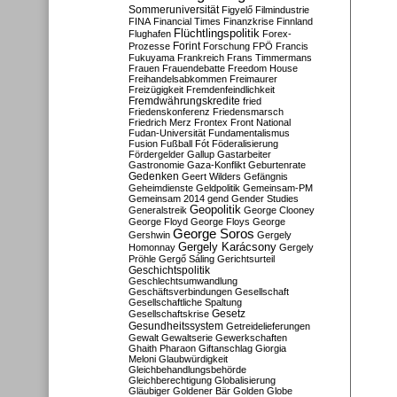
Sommeruniversität
Figyelő
Filmindustrie
FINA
Financial Times
Finanzkrise
Finnland
Flüchtlingspolitik
Flughafen
Forex-
Forint
Prozesse
Forschung
FPÖ
Francis
Fukuyama
Frankreich
Frans Timmermans
Frauen
Frauendebatte
Freedom House
Freihandelsabkommen
Freimaurer
Freizügigkeit
Fremdenfeindlichkeit
Fremdwährungskredite
fried
Friedenskonferenz
Friedensmarsch
Friedrich Merz
Frontex
Front National
Fudan-Universität
Fundamentalismus
Fusion
Fußball
Fót
Föderalisierung
Fördergelder
Gallup
Gastarbeiter
Gastronomie
Gaza-Konflikt
Geburtenrate
Gedenken
Geert Wilders
Gefängnis
Geheimdienste
Geldpolitik
Gemeinsam-PM
Gemeinsam 2014
gend
Gender Studies
Geopolitik
Generalstreik
George Clooney
George Floyd
George Floys
George
George Soros
Gershwin
Gergely
Gergely Karácsony
Homonnay
Gergely
Pröhle
Gergő Sáling
Gerichtsurteil
Geschichtspolitik
Geschlechtsumwandlung
Geschäftsverbindungen
Gesellschaft
Gesellschaftliche Spaltung
Gesetz
Gesellschaftskrise
Gesundheitssystem
Getreidelieferungen
Gewalt
Gewaltserie
Gewerkschaften
Ghaith Pharaon
Giftanschlag
Giorgia
Meloni
Glaubwürdigkeit
Gleichbehandlungsbehörde
Gleichberechtigung
Globalisierung
Gläubiger
Goldener Bär
Golden Globe