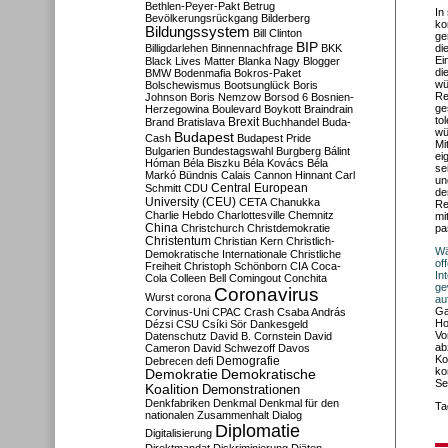
Bethlen-Peyer-Pakt
Betrug
In
Bevölkerungsrückgang
Bilderberg
ko
Bildungssystem
Bill Clinton
ge
BIP
Billigdarlehen
Binnennachfrage
BKK
di
Ei
Black Lives Matter
Blanka Nagy
Blogger
di
BMW
Bodenmafia
Bokros-Paket
wü
Bolschewismus
Bootsunglück
Boris
Re
Johnson
Boris Nemzow
Borsod 6
Bosnien-
ge
Herzegowina
Boulevard
Boykott
Braindrain
to
Brexit
Brand
Bratislava
Buchhandel
Buda-
wü
Budapest
Cash
Budapest Pride
Mi
Bulgarien
Bundestagswahl
Burgberg
Bálint
ei
Hóman
Béla Biszku
Béla Kovács
Béla
se
Markó
Bündnis
Calais
Cannon Hinnant
Carl
un
Central European
Schmitt
CDU
de
University (CEU)
CETA
Chanukka
Re
Charlie Hebdo
Charlottesville
Chemnitz
mi
China
Christchurch
Christdemokratie
pa
Christentum
Christian Kern
Christlich-
Wä
Demokratische Internationale
Christliche
of
Freiheit
Christoph Schönborn
CIA
Coca-
In
Cola
Colleen Bell
Comingout
Conchita
ge
Coronavirus
Wurst
corona
au
Ga
Corvinus-Uni
CPAC
Crash
Csaba András
Ho
Dézsi
CSU
Csíki Sör
Dankesgeld
Vo
Datenschutz
David B. Cornstein
David
ab
Cameron
David Schwezoff
Davos
Ko
Demografie
Debrecen
defi
ko
Demokratie
Demokratische
Se
Koalition
Demonstrationen
Denkfabriken
Denkmal
Denkmal für den
Ta
nationalen Zusammenhalt
Dialog
Diplomatie
Digitalisierung