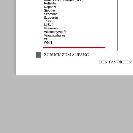
Reflektor
Reposzt
Stop.hu
Szombat
Szuverén
Telex
Új Szó
Vasárnap
Véleményvezér
Világgazdaság
VS
WMN
^
ZURÜ
CK 
ZUM 
ANFANG
DEN 
FAVORITEN 