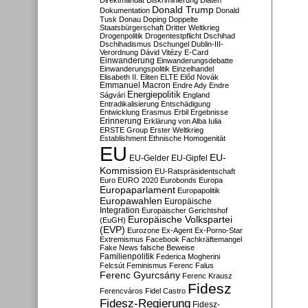
Direktmandat
Diskriminierung
Diäten
Donald Trump
Dokumentation
Donald
Tusk
Donau
Doping
Doppelte
Staatsbürgerschaft
Dritter Weltkrieg
Drogenpolitik
Drogentestpflicht
Dschihad
Dschihadismus
Dschungel
Dublin-III-
Verordnung
Dávid Vitézy
E-Card
Einwanderung
Einwanderungsdebatte
Einwanderungspolitik
Einzelhandel
Elisabeth II.
Eliten
ELTE
Előd Novák
Emmanuel Macron
Endre Ady
Endre
Energiepolitik
Ságvári
England
Entradikalisierung
Entschädigung
Entwicklung
Erasmus
Erbil
Ergebnisse
Erinnerung
Erklärung von Alba Iulia
ERSTE Group
Erster Weltkrieg
Establishment
Ethnische Homogenität
EU
EU-
EU-Gelder
EU-Gipfel
Kommission
EU-Ratspräsidentschaft
Euro
EURO 2020
Eurobonds
Europa
Europaparlament
Europapolitik
Europawahlen
Europäische
Integration
Europäischer Gerichtshof
Europäische Volkspartei
(EuGH)
(EVP)
Eurozone
Ex-Agent
Ex-Porno-Star
Extremismus
Facebook
Fachkräftemangel
Fake News
falsche Beweise
Familienpolitik
Federica Mogherini
Felcsút
Feminismus
Ferenc Falus
Ferenc Gyurcsány
Ferenc Krausz
Fidesz
Ferencváros
Fidel Castro
Fidesz-Regierung
Fidesz-