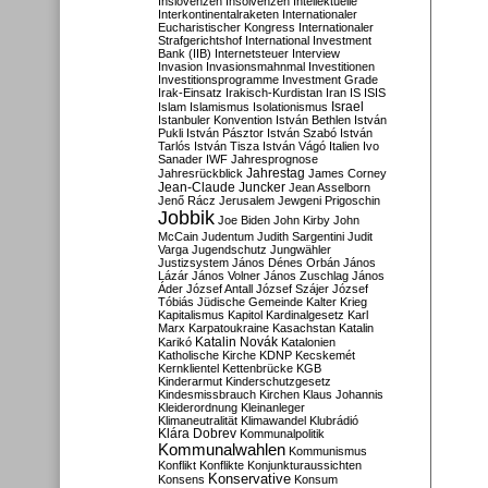
Inslovenzen
Insolvenzen
Intellektuelle
Interkontinentalraketen
Internationaler
Eucharistischer Kongress
Internationaler
Strafgerichtshof
International Investment
Bank (IIB)
Internetsteuer
Interview
Invasion
Invasionsmahnmal
Investitionen
Investitionsprogramme
Investment Grade
Irak-Einsatz
Irakisch-Kurdistan
Iran
IS
ISIS
Israel
Islam
Islamismus
Isolationismus
Istanbuler Konvention
István Bethlen
István
Pukli
István Pásztor
István Szabó
István
Tarlós
István Tisza
István Vágó
Italien
Ivo
Sanader
IWF
Jahresprognose
Jahrestag
Jahresrückblick
James Corney
Jean-Claude Juncker
Jean Asselborn
Jenő Rácz
Jerusalem
Jewgeni Prigoschin
Jobbik
Joe Biden
John Kirby
John
McCain
Judentum
Judith Sargentini
Judit
Varga
Jugendschutz
Jungwähler
Justizsystem
János Dénes Orbán
János
Lázár
János Volner
János Zuschlag
János
Áder
József Antall
József Szájer
József
Tóbiás
Jüdische Gemeinde
Kalter Krieg
Kapitalismus
Kapitol
Kardinalgesetz
Karl
Marx
Karpatoukraine
Kasachstan
Katalin
Katalin Novák
Karikó
Katalonien
Katholische Kirche
KDNP
Kecskemét
Kernklientel
Kettenbrücke
KGB
Kinderarmut
Kinderschutzgesetz
Kindesmissbrauch
Kirchen
Klaus Johannis
Kleiderordnung
Kleinanleger
Klimaneutralität
Klimawandel
Klubrádió
Klára Dobrev
Kommunalpolitik
Kommunalwahlen
Kommunismus
Konflikt
Konflikte
Konjunkturaussichten
Konservative
Konsens
Konsum