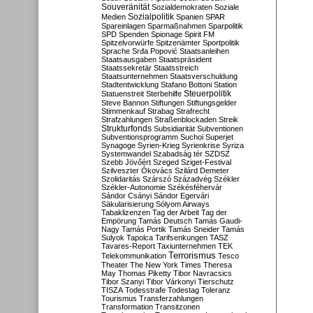
Souveränität
Sozialdemokraten
Soziale
Sozialpolitik
Medien
Spanien
SPAR
Spareinlagen
Sparmaßnahmen
Sparpolitik
SPD
Spenden
Spionage
Spirit FM
Spitzelvorwürfe
Spitzenämter
Sportpolitik
Sprache
Srđa Popović
Staatsanleihen
Staatsausgaben
Staatspräsident
Staatssekretär
Staatsstreich
Staatsunternehmen
Staatsverschuldung
Stadtentwicklung
Stafano Bottoni
Station
Steuerpolitik
Statuenstreit
Sterbehilfe
Steve Bannon
Stiftungen
Stiftungsgelder
Stimmenkauf
Strabag
Strafrecht
Strafzahlungen
Straßenblockaden
Streik
Strukturfonds
Subsidiarität
Subventionen
Subventionsprogramm
Suchoi Superjet
Synagoge
Syrien-Krieg
Syrienkrise
Syriza
Systemwandel
Szabadság tér
SZDSZ
Szebb Jövőért
Szeged
Sziget-Festival
Szilveszter Ókovács
Szilárd Demeter
Szolidaritás
Szárszó
Századvég
Székler
Székler-Autonomie
Székésféhervár
Sándor Csányi
Sándor Egervári
Säkularisierung
Sólyom Airways
Tabaklizenzen
Tag der Arbeit
Tag der
Empörung
Tamás Deutsch
Tamás Gaudi-
Nagy
Tamás Portik
Tamás Sneider
Tamás
Sulyok
Tapolca
Tarifsenkungen
TASZ
Tavares-Report
Taxiunternehmen
TEK
Terrorismus
Telekommunikation
Tesco
Theater
The New York Times
Theresa
May
Thomas Piketty
Tibor Navracsics
Tibor Szanyi
Tibor Várkonyi
Tierschutz
TISZA
Todesstrafe
Todestag
Toleranz
Tourismus
Transferzahlungen
Transformation
Transitzonen