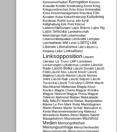
Korruption
Konsumverhalten
Kosovo
Krawalle
Kredite
Kreditrating
Kreml
Krieg
Kriegsverbrechen
Krim-Krise
Kriminalität
Krise
Krisenmanagement
Krisztina Tóth
Kulturkrieg
Kroatien
Kuba
Kulturförderung
Kurdistan
Kurie
kuruc.info
Kyrill
Käfighaltung
Kék Pont
Kötcse
Ladenschließungen
Lajos Bokros
Lajos Rig
Lajos Simicska
Landwirtschaft
lebenslange Haft
Lebensmittel
Lebensmittelqualität
Lehrkräfte
Lehrplan
LGBTQ
Leichtathletik-WM
Lenin
LIBE
Liberale
Liberalismus
Libri
Libyen
Li
Linksallianz
Keqiang
Linke
Linksopposition
Litauen
Literatur
Liz Truss
LMP
Lockdown
Lockerungen
Lokalismus
London
Lánchíd
Rádió
László Botka
László Donáth
László
Földi
László Kiss
László Kövér
László
Majtényi
László Marton
László Nemes
Jeles
László Rajk
László Sólyom
László
Löhne
Toroczkai
László Trócsányi
Macht
Machtkampf
Mafiastaat
Magda Kósa-
Kovács
Magna Charta
Magyar Krónika
Magyar Nemzet
Magyar Posta
Magyar
Telekom
Mahnmal
Maidan
Makkabiade
MAL
MALÉV
Manfred Weber
Manipulation
Marine Le Pen
Mark Rutte
Marktdogmen
Martin Reinke
Martin Schulz
Massaker in
Kenia
Masseneinwanderung
Mateusz
Morawiecki
Matteo Renzi
Matteo Salvini
Mautgebühren
Mazedonien
Mazsihisz
Medien
Meinungsfreiheit
Meinungsumfrage
Menschenhandel
Menschenrechte
Menschenschmuggel