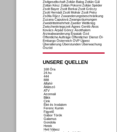
Zivilgesellschaft
Zoltán Balog
Zoltán Gál
Zoltán Kész
Zoltán Pokorni
Zoltán Spéder
Zsolt Bayer
Zsolt Borkai
Zsolt Gréczy
Zsolt Hernádi
Zsolt Molnár
Zsolt Petry
Zsófia Rácz
Zuwanderungsbeschränkung
Zuzana Čaputová
Zwangsräumungen
Zweidrittelmehrheit
Zweiter Weltkrieg
Zwischenkriegszeit
Ágnes Geréb
Ákos
Kovács
Árpád Göncz
Ásotthalom
Ärzteabwanderung
Érpatak
Ózd
Öffentliche Aufträge
Öffentlicher Dienst
Öl-
Embargo
Österreich
ÖVP
Újpest
Überalterung
Überstunden
Überwachung
Őszöd
UNSERE QUELLEN
168 Óra
24.hu
444
888
Alfahír
Átlátszó
ATV
Azonnali
Blikk
Cink
Élet és Irodalom
Ferenc Kumin
Figyelő
Gábor Török
Galamus
Gondola
Hetek
Heti Válasz