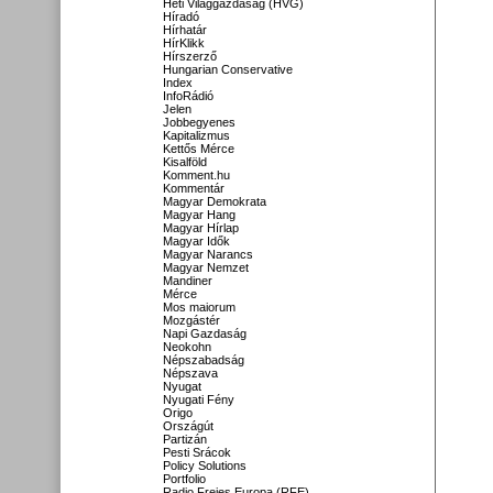
Heti Világgazdaság (HVG)
Híradó
Hírhatár
HírKlikk
Hírszerző
Hungarian Conservative
Index
InfoRádió
Jelen
Jobbegyenes
Kapitalizmus
Kettős Mérce
Kisalföld
Komment.hu
Kommentár
Magyar Demokrata
Magyar Hang
Magyar Hírlap
Magyar Idők
Magyar Narancs
Magyar Nemzet
Mandiner
Mérce
Mos maiorum
Mozgástér
Napi Gazdaság
Neokohn
Népszabadság
Népszava
Nyugat
Nyugati Fény
Origo
Országút
Partizán
Pesti Srácok
Policy Solutions
Portfolio
Radio Freies Europa (RFE)