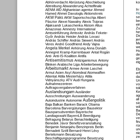
Abhörverdacht
Abrüstung
Abschiebung
ko
Abtreibung
Abwanderung
Achtelfinale
In
AENM
AfD
Afghanistan
agentur
Ahmed
Ho
Hamed
Ahmet Davutoglu
Aktionskreis
se
AKW Paks
AKW Saporischschja
Albert
be
Pásztor
Alexei Nawalny
Alexis Tsipras
ei
Aljaksandr Lukaschenka
Alstom
Altus
Zu
Amazonas
Amnesty International
he
Amtseinführung
Amtssitz
András Fekete-
Di
Győr
András Heisler
András Lovasi
je
András Schiffer
András Siewert
András
Me
Veres
André Goodfriend
Andy Vajna
we
Angela Merkel
Anhörung
Anna Donáth
Ho
Annegret Kramp-Karrenbauer
Antal Rogán
de
Anti-
Anti-IS-Koalition
Antifa
ge
Antisemitismus
Antiziganismus
Antony
ei
Blinken
Arabische Liga
Arbeiterbewegung
Arbeitsmarkt
Armee
Armin Laschet
Eb
Armut
Asien
Asyl
Atomdeal
Atomwaffen
er
Attentat
Attila Mesterházy
Attila
da
Vidnyánszky
ATV
Audi Hungaria
Un
Aufnahmezentren
vo
Auftragsvergabeverfahren
to
Auslandsungarn
Ke
Ausländer
ag
Ausschreitungen
Auswanderung
al
Außenpolitik
Autoindustrie
Autonomie
si
Baja
Balkan
Banken
Barack Obama
wä
Barcelona
Barvergütungen
Bausektor
Ba
Bausparsubvention
Bayerische
De
Landtagswahl
BayernLB
Beerdigung
ve
Befragung
Belarus
Benachteiligung
fi
Benedek Jávor
Benefizveranstaltung
rü
Benjamin Netanjahu
Benzinpreis
Berlin
un
Bernadett Széll
Bernard-Henri Lévy
ni
Bertelsmann
Besatzung
ze
Beschäftigungsprogramme
Besetzung