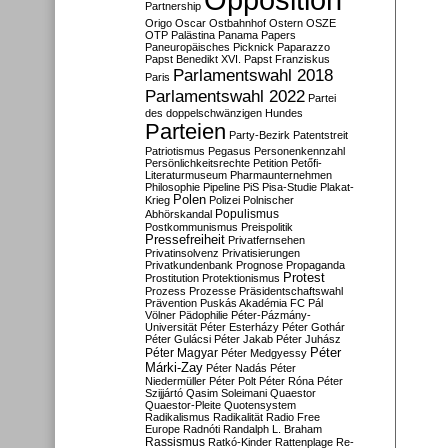
Partnership
Origo
Oscar
Ostbahnhof
Ostern
OSZE
OTP
Palästina
Panama Papers
Paneuropäisches Picknick
Paparazzo
Papst Benedikt XVI.
Papst Franziskus
Parlamentswahl 2018
Paris
Parlamentswahl 2022
Partei
des doppelschwänzigen Hundes
Parteien
Party-Bezirk
Patentstreit
Patriotismus
Pegasus
Personenkennzahl
Persönlichkeitsrechte
Petition
Petőfi-
Literaturmuseum
Pharmaunternehmen
Philosophie
Pipeline
PiS
Pisa-Studie
Plakat-
Polen
Krieg
Polizei
Polnischer
Populismus
Abhörskandal
Postkommunismus
Preispolitik
Pressefreiheit
Privatfernsehen
Privatinsolvenz
Privatisierungen
Privatkundenbank
Prognose
Propaganda
Protest
Prostitution
Protektionismus
Prozess
Prozesse
Präsidentschaftswahl
Prävention
Puskás Akadémia FC
Pál
Völner
Pädophilie
Péter-Pázmány-
Universität
Péter Esterházy
Péter Gothár
Péter Gulácsi
Péter Jakab
Péter Juhász
Péter
Péter Magyar
Péter Medgyessy
Márki-Zay
Péter Nadás
Péter
Niedermüller
Péter Polt
Péter Róna
Péter
Szijjártó
Qasim Soleimani
Quaestor
Quaestor-Pleite
Quotensystem
Radikalismus
Radikalität
Radio Free
Europe
Radnóti
Randalph L. Braham
Rassismus
Ratkó-Kinder
Rattenplage
Re-