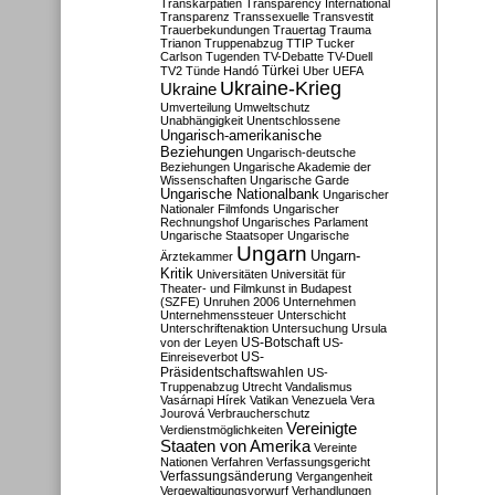
Transkarpatien
Transparency International
Transparenz
Transsexuelle
Transvestit
Trauerbekundungen
Trauertag
Trauma
Trianon
Truppenabzug
TTIP
Tucker
Carlson
Tugenden
TV-Debatte
TV-Duell
Türkei
TV2
Tünde Handó
Uber
UEFA
Ukraine-Krieg
Ukraine
Umverteilung
Umweltschutz
Unabhängigkeit
Unentschlossene
Ungarisch-amerikanische
Beziehungen
Ungarisch-deutsche
Beziehungen
Ungarische Akademie der
Wissenschaften
Ungarische Garde
Ungarische Nationalbank
Ungarischer
Nationaler Filmfonds
Ungarischer
Rechnungshof
Ungarisches Parlament
Ungarische Staatsoper
Ungarische
Ungarn
Ungarn-
Ärztekammer
Kritik
Universitäten
Universität für
Theater- und Filmkunst in Budapest
(SZFE)
Unruhen 2006
Unternehmen
Unternehmenssteuer
Unterschicht
Unterschriftenaktion
Untersuchung
Ursula
US-Botschaft
von der Leyen
US-
US-
Einreiseverbot
Präsidentschaftswahlen
US-
Truppenabzug
Utrecht
Vandalismus
Vasárnapi Hírek
Vatikan
Venezuela
Vera
Jourová
Verbraucherschutz
Vereinigte
Verdienstmöglichkeiten
Staaten von Amerika
Vereinte
Nationen
Verfahren
Verfassungsgericht
Verfassungsänderung
Vergangenheit
Vergewaltigungsvorwurf
Verhandlungen