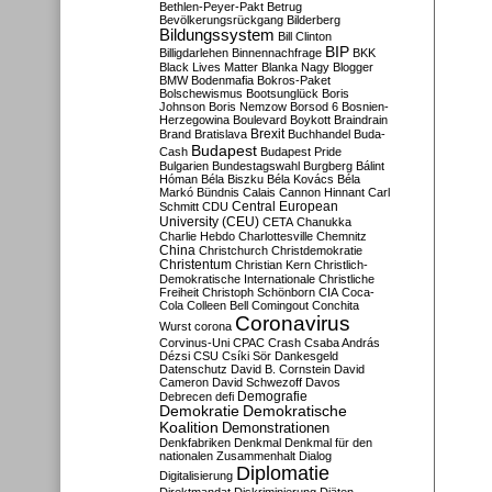
Bethlen-Peyer-Pakt
Betrug
Bevölkerungsrückgang
Bilderberg
Bildungssystem
Bill Clinton
BIP
Billigdarlehen
Binnennachfrage
BKK
Black Lives Matter
Blanka Nagy
Blogger
BMW
Bodenmafia
Bokros-Paket
Bolschewismus
Bootsunglück
Boris
Johnson
Boris Nemzow
Borsod 6
Bosnien-
Herzegowina
Boulevard
Boykott
Braindrain
Brexit
Brand
Bratislava
Buchhandel
Buda-
Budapest
Cash
Budapest Pride
Bulgarien
Bundestagswahl
Burgberg
Bálint
Hóman
Béla Biszku
Béla Kovács
Béla
Markó
Bündnis
Calais
Cannon Hinnant
Carl
Central European
Schmitt
CDU
University (CEU)
CETA
Chanukka
Charlie Hebdo
Charlottesville
Chemnitz
China
Christchurch
Christdemokratie
Christentum
Christian Kern
Christlich-
Demokratische Internationale
Christliche
Freiheit
Christoph Schönborn
CIA
Coca-
Cola
Colleen Bell
Comingout
Conchita
Coronavirus
Wurst
corona
Corvinus-Uni
CPAC
Crash
Csaba András
Dézsi
CSU
Csíki Sör
Dankesgeld
Datenschutz
David B. Cornstein
David
Cameron
David Schwezoff
Davos
Demografie
Debrecen
defi
Demokratie
Demokratische
Koalition
Demonstrationen
Denkfabriken
Denkmal
Denkmal für den
nationalen Zusammenhalt
Dialog
Diplomatie
Digitalisierung