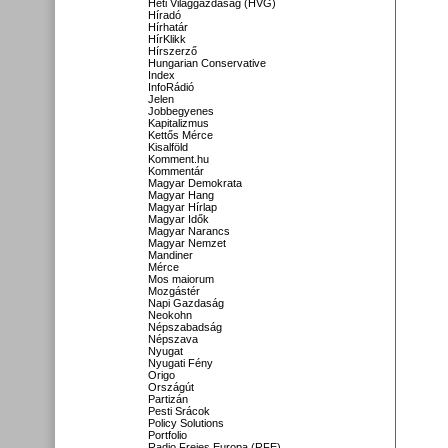
Heti Világgazdaság (HVG)
Híradó
Hírhatár
HírKlikk
Hírszerző
Hungarian Conservative
Index
InfoRádió
Jelen
Jobbegyenes
Kapitalizmus
Kettős Mérce
Kisalföld
Komment.hu
Kommentár
Magyar Demokrata
Magyar Hang
Magyar Hírlap
Magyar Idők
Magyar Narancs
Magyar Nemzet
Mandiner
Mérce
Mos maiorum
Mozgástér
Napi Gazdaság
Neokohn
Népszabadság
Népszava
Nyugat
Nyugati Fény
Origo
Országút
Partizán
Pesti Srácok
Policy Solutions
Portfolio
Radio Freies Europa (RFE)