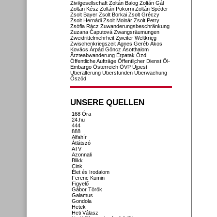
Zivilgesellschaft
Zoltán Balog
Zoltán Gál
Zoltán Kész
Zoltán Pokorni
Zoltán Spéder
Zsolt Bayer
Zsolt Borkai
Zsolt Gréczy
Zsolt Hernádi
Zsolt Molnár
Zsolt Petry
Zsófia Rácz
Zuwanderungsbeschränkung
Zuzana Čaputová
Zwangsräumungen
Zweidrittelmehrheit
Zweiter Weltkrieg
Zwischenkriegszeit
Ágnes Geréb
Ákos
Kovács
Árpád Göncz
Ásotthalom
Ärzteabwanderung
Érpatak
Ózd
Öffentliche Aufträge
Öffentlicher Dienst
Öl-
Embargo
Österreich
ÖVP
Újpest
Überalterung
Überstunden
Überwachung
Őszöd
UNSERE QUELLEN
168 Óra
24.hu
444
888
Alfahír
Átlátszó
ATV
Azonnali
Blikk
Cink
Élet és Irodalom
Ferenc Kumin
Figyelő
Gábor Török
Galamus
Gondola
Hetek
Heti Válasz