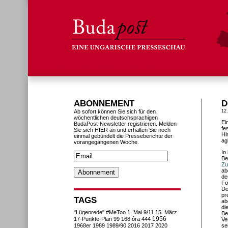
ABONNEMENT
D
Ab sofort können Sie sich für den
12
wöchentlichen deutschsprachigen
Ei
BudaPost-Newsletter registrieren. Melden
fe
Sie sich HIER an und erhalten Sie noch
Hi
einmal gebündelt die Presseberichte der
ag
vorangegangenen Woche.
In
Be
Zu
ab
de
Fo
De
pr
TAGS
ab
di
"Lügenrede"
#MeToo
1. Mai
9/11
15. März
Be
1956
17-Punkte-Plan
99
168 óra
444
Ve
1968er
1989
1989/90
2016
2017
2020
se