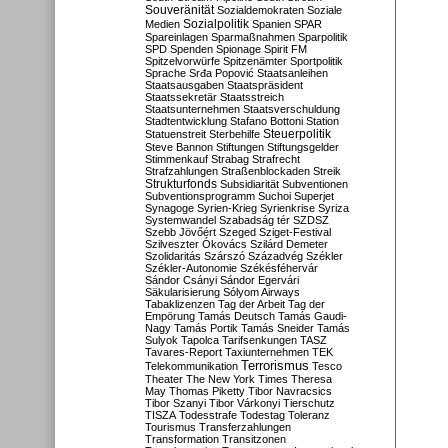
Souveränität
Sozialdemokraten
Soziale
Sozialpolitik
Medien
Spanien
SPAR
Spareinlagen
Sparmaßnahmen
Sparpolitik
SPD
Spenden
Spionage
Spirit FM
Spitzelvorwürfe
Spitzenämter
Sportpolitik
Sprache
Srđa Popović
Staatsanleihen
Staatsausgaben
Staatspräsident
Staatssekretär
Staatsstreich
Staatsunternehmen
Staatsverschuldung
Stadtentwicklung
Stafano Bottoni
Station
Steuerpolitik
Statuenstreit
Sterbehilfe
Steve Bannon
Stiftungen
Stiftungsgelder
Stimmenkauf
Strabag
Strafrecht
Strafzahlungen
Straßenblockaden
Streik
Strukturfonds
Subsidiarität
Subventionen
Subventionsprogramm
Suchoi Superjet
Synagoge
Syrien-Krieg
Syrienkrise
Syriza
Systemwandel
Szabadság tér
SZDSZ
Szebb Jövőért
Szeged
Sziget-Festival
Szilveszter Ókovács
Szilárd Demeter
Szolidaritás
Szárszó
Századvég
Székler
Székler-Autonomie
Székésféhervár
Sándor Csányi
Sándor Egervári
Säkularisierung
Sólyom Airways
Tabaklizenzen
Tag der Arbeit
Tag der
Empörung
Tamás Deutsch
Tamás Gaudi-
Nagy
Tamás Portik
Tamás Sneider
Tamás
Sulyok
Tapolca
Tarifsenkungen
TASZ
Tavares-Report
Taxiunternehmen
TEK
Terrorismus
Telekommunikation
Tesco
Theater
The New York Times
Theresa
May
Thomas Piketty
Tibor Navracsics
Tibor Szanyi
Tibor Várkonyi
Tierschutz
TISZA
Todesstrafe
Todestag
Toleranz
Tourismus
Transferzahlungen
Transformation
Transitzonen