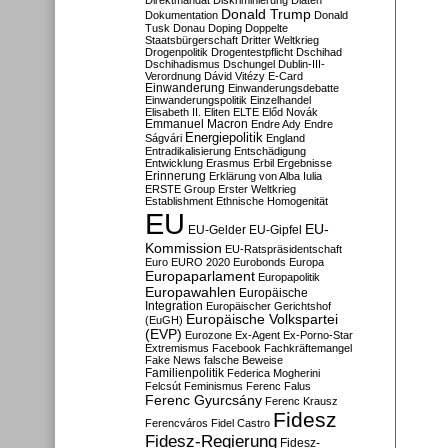
Direktmandat
Diskriminierung
Diäten
Donald Trump
Dokumentation
Donald
Tusk
Donau
Doping
Doppelte
Staatsbürgerschaft
Dritter Weltkrieg
Drogenpolitik
Drogentestpflicht
Dschihad
Dschihadismus
Dschungel
Dublin-III-
Verordnung
Dávid Vitézy
E-Card
Einwanderung
Einwanderungsdebatte
Einwanderungspolitik
Einzelhandel
Elisabeth II.
Eliten
ELTE
Előd Novák
Emmanuel Macron
Endre Ady
Endre
Energiepolitik
Ságvári
England
Entradikalisierung
Entschädigung
Entwicklung
Erasmus
Erbil
Ergebnisse
Erinnerung
Erklärung von Alba Iulia
ERSTE Group
Erster Weltkrieg
Establishment
Ethnische Homogenität
EU
EU-
EU-Gelder
EU-Gipfel
Kommission
EU-Ratspräsidentschaft
Euro
EURO 2020
Eurobonds
Europa
Europaparlament
Europapolitik
Europawahlen
Europäische
Integration
Europäischer Gerichtshof
Europäische Volkspartei
(EuGH)
(EVP)
Eurozone
Ex-Agent
Ex-Porno-Star
Extremismus
Facebook
Fachkräftemangel
Fake News
falsche Beweise
Familienpolitik
Federica Mogherini
Felcsút
Feminismus
Ferenc Falus
Ferenc Gyurcsány
Ferenc Krausz
Fidesz
Ferencváros
Fidel Castro
Fidesz-Regierung
Fidesz-