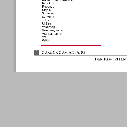
Reflektor
Reposzt
Stop.hu
Szombat
Szuverén
Telex
Új Szó
Vasárnap
Véleményvezér
Világgazdaság
VS
WMN
^
ZURÜ
CK 
ZUM 
ANFANG
DEN 
FAVORITEN 