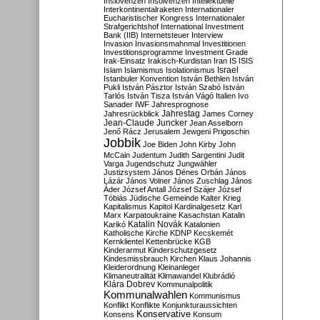
Inslovenzen
Insolvenzen
Intellektuelle
Interkontinentalraketen
Internationaler
Eucharistischer Kongress
Internationaler
Strafgerichtshof
International Investment
Bank (IIB)
Internetsteuer
Interview
Invasion
Invasionsmahnmal
Investitionen
Investitionsprogramme
Investment Grade
Irak-Einsatz
Irakisch-Kurdistan
Iran
IS
ISIS
Israel
Islam
Islamismus
Isolationismus
Istanbuler Konvention
István Bethlen
István
Pukli
István Pásztor
István Szabó
István
Tarlós
István Tisza
István Vágó
Italien
Ivo
Sanader
IWF
Jahresprognose
Jahrestag
Jahresrückblick
James Corney
Jean-Claude Juncker
Jean Asselborn
Jenő Rácz
Jerusalem
Jewgeni Prigoschin
Jobbik
Joe Biden
John Kirby
John
McCain
Judentum
Judith Sargentini
Judit
Varga
Jugendschutz
Jungwähler
Justizsystem
János Dénes Orbán
János
Lázár
János Volner
János Zuschlag
János
Áder
József Antall
József Szájer
József
Tóbiás
Jüdische Gemeinde
Kalter Krieg
Kapitalismus
Kapitol
Kardinalgesetz
Karl
Marx
Karpatoukraine
Kasachstan
Katalin
Katalin Novák
Karikó
Katalonien
Katholische Kirche
KDNP
Kecskemét
Kernklientel
Kettenbrücke
KGB
Kinderarmut
Kinderschutzgesetz
Kindesmissbrauch
Kirchen
Klaus Johannis
Kleiderordnung
Kleinanleger
Klimaneutralität
Klimawandel
Klubrádió
Klára Dobrev
Kommunalpolitik
Kommunalwahlen
Kommunismus
Konflikt
Konflikte
Konjunkturaussichten
Konservative
Konsens
Konsum