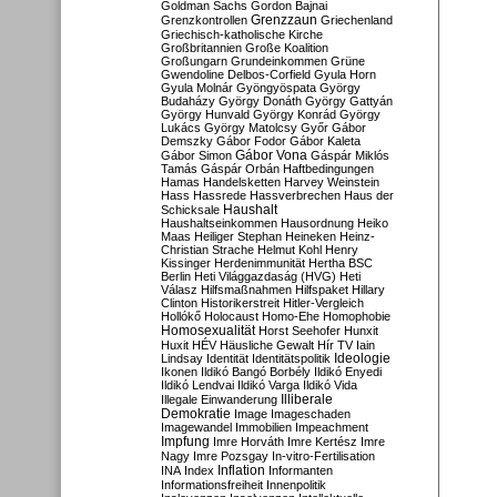
Goldman Sachs
Gordon Bajnai
Grenzzaun
Grenzkontrollen
Griechenland
Griechisch-katholische Kirche
Großbritannien
Große Koalition
Großungarn
Grundeinkommen
Grüne
Gwendoline Delbos-Corfield
Gyula Horn
Gyula Molnár
Gyöngyöspata
György
Budaházy
György Donáth
György Gattyán
György Hunvald
György Konrád
György
Lukács
György Matolcsy
Győr
Gábor
Demszky
Gábor Fodor
Gábor Kaleta
Gábor Vona
Gábor Simon
Gáspár Miklós
Tamás
Gáspár Orbán
Haftbedingungen
Hamas
Handelsketten
Harvey Weinstein
Hass
Hassrede
Hassverbrechen
Haus der
Haushalt
Schicksale
Haushaltseinkommen
Hausordnung
Heiko
Maas
Heiliger Stephan
Heineken
Heinz-
Christian Strache
Helmut Kohl
Henry
Kissinger
Herdenimmunität
Hertha BSC
Berlin
Heti Világgazdaság (HVG)
Heti
Válasz
Hilfsmaßnahmen
Hilfspaket
Hillary
Clinton
Historikerstreit
Hitler-Vergleich
Hollókő
Holocaust
Homo-Ehe
Homophobie
Homosexualität
Horst Seehofer
Hunxit
Huxit
HÉV
Häusliche Gewalt
Hír TV
Iain
Lindsay
Identität
Identitätspolitik
Ideologie
Ikonen
Ildikó Bangó Borbély
Ildikó Enyedi
Ildikó Lendvai
Ildikó Varga
Ildikó Vida
Illiberale
Illegale Einwanderung
Demokratie
Image
Imageschaden
Imagewandel
Immobilien
Impeachment
Impfung
Imre Horváth
Imre Kertész
Imre
Nagy
Imre Pozsgay
In-vitro-Fertilisation
Inflation
INA
Index
Informanten
Informationsfreiheit
Innenpolitik