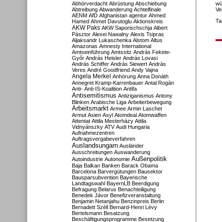
Abhörverdacht
Abrüstung
Abschiebung
wü
Abtreibung
Abwanderung
Achtelfinale
Ve
AENM
AfD
Afghanistan
agentur
Ahmed
Ta
Hamed
Ahmet Davutoglu
Aktionskreis
AKW Paks
AKW Saporischschja
Albert
Pásztor
Alexei Nawalny
Alexis Tsipras
Aljaksandr Lukaschenka
Alstom
Altus
Amazonas
Amnesty International
Amtseinführung
Amtssitz
András Fekete-
Győr
András Heisler
András Lovasi
András Schiffer
András Siewert
András
Veres
André Goodfriend
Andy Vajna
Angela Merkel
Anhörung
Anna Donáth
Annegret Kramp-Karrenbauer
Antal Rogán
Anti-
Anti-IS-Koalition
Antifa
Antisemitismus
Antiziganismus
Antony
Blinken
Arabische Liga
Arbeiterbewegung
Arbeitsmarkt
Armee
Armin Laschet
Armut
Asien
Asyl
Atomdeal
Atomwaffen
Attentat
Attila Mesterházy
Attila
Vidnyánszky
ATV
Audi Hungaria
Aufnahmezentren
Auftragsvergabeverfahren
Auslandsungarn
Ausländer
Ausschreitungen
Auswanderung
Außenpolitik
Autoindustrie
Autonomie
Baja
Balkan
Banken
Barack Obama
Barcelona
Barvergütungen
Bausektor
Bausparsubvention
Bayerische
Landtagswahl
BayernLB
Beerdigung
Befragung
Belarus
Benachteiligung
Benedek Jávor
Benefizveranstaltung
Benjamin Netanjahu
Benzinpreis
Berlin
Bernadett Széll
Bernard-Henri Lévy
Bertelsmann
Besatzung
Beschäftigungsprogramme
Besetzung