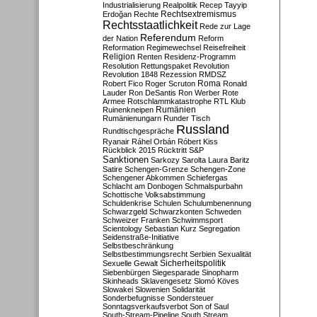
Industrialisierung
Realpolitik
Recep Tayyip
Rechtsextremismus
Erdoğan
Rechte
Rechtsstaatlichkeit
Rede zur Lage
Referendum
der Nation
Reform
Reformation
Regimewechsel
Reisefreiheit
Religion
Renten
Residenz-Programm
Resolution
Rettungspaket
Revolution
Revolution 1848
Rezession
RMDSZ
Roma
Robert Fico
Roger Scruton
Ronald
Lauder
Ron DeSantis
Ron Werber
Rote
Armee
Rotschlammkatastrophe
RTL Klub
Ruinenkneipen
Rumänien
Rumänienungarn
Runder Tisch
Russland
Rundtischgespräche
Ryanair
Ráhel Orbán
Róbert Kiss
Rückblick 2015
Rücktritt
S&P
Sanktionen
Sarkozy
Sarolta Laura Baritz
Satire
Schengen-Grenze
Schengen-Zone
Schengener Abkommen
Schiefergas
Schlacht am Donbogen
Schmalspurbahn
Schottische Volksabstimmung
Schuldenkrise
Schulen
Schulumbenennung
Schwarzgeld
Schwarzkonten
Schweden
Schweizer Franken
Schwimmsport
Scientology
Sebastian Kurz
Segregation
Seidenstraße-Initiative
Selbstbeschränkung
Selbstbestimmungsrecht
Serbien
Sexualität
Sicherheitspolitik
Sexuelle Gewalt
Siebenbürgen
Siegesparade
Sinopharm
Skinheads
Sklavengesetz
Slomó Köves
Slowakei
Slowenien
Solidarität
Sonderbefugnisse
Sondersteuer
Sonntagsverkaufsverbot
Son of Saul
South-Stream-Pipeline
South Stream