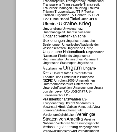
Transkarpatien
Transparency International
Transparenz
Transsexuelle
Transvestit
Trauerbekundungen
Trauertag
Trauma
Trianon
Truppenabzug
TTIP
Tucker
Carlson
Tugenden
TV-Debatte
TV-Duell
Türkei
TV2
Tünde Handó
Uber
UEFA
Ukraine-Krieg
Ukraine
Umverteilung
Umweltschutz
Unabhängigkeit
Unentschlossene
Ungarisch-amerikanische
Beziehungen
Ungarisch-deutsche
Beziehungen
Ungarische Akademie der
Wissenschaften
Ungarische Garde
Ungarische Nationalbank
Ungarischer
Nationaler Filmfonds
Ungarischer
Rechnungshof
Ungarisches Parlament
Ungarische Staatsoper
Ungarische
Ungarn
Ungarn-
Ärztekammer
Kritik
Universitäten
Universität für
Theater- und Filmkunst in Budapest
(SZFE)
Unruhen 2006
Unternehmen
Unternehmenssteuer
Unterschicht
Unterschriftenaktion
Untersuchung
Ursula
US-Botschaft
von der Leyen
US-
US-
Einreiseverbot
Präsidentschaftswahlen
US-
Truppenabzug
Utrecht
Vandalismus
Vasárnapi Hírek
Vatikan
Venezuela
Vera
Jourová
Verbraucherschutz
Vereinigte
Verdienstmöglichkeiten
Staaten von Amerika
Vereinte
Nationen
Verfahren
Verfassungsgericht
Verfassungsänderung
Vergangenheit
Vergewaltigungsvorwurf
Verhandlungen