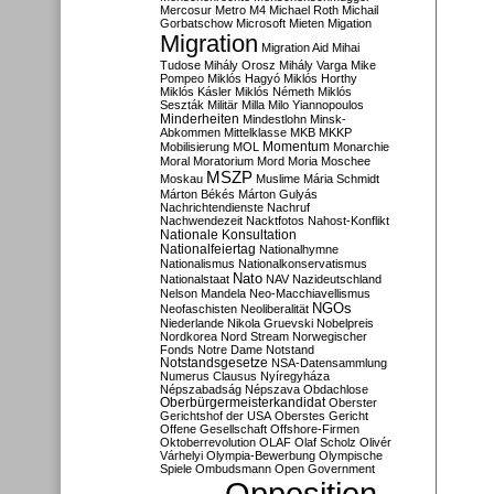
Mercosur
Metro M4
Michael Roth
Michail
Gorbatschow
Microsoft
Mieten
Migation
Migration
Migration Aid
Mihai
Tudose
Mihály Orosz
Mihály Varga
Mike
Pompeo
Miklós Hagyó
Miklós Horthy
Miklós Kásler
Miklós Németh
Miklós
Seszták
Militär
Milla
Milo Yiannopoulos
Minderheiten
Mindestlohn
Minsk-
Abkommen
Mittelklasse
MKB
MKKP
Momentum
Mobilisierung
MOL
Monarchie
Moral
Moratorium
Mord
Moria
Moschee
MSZP
Moskau
Muslime
Mária Schmidt
Márton Békés
Márton Gulyás
Nachrichtendienste
Nachruf
Nachwendezeit
Nacktfotos
Nahost-Konflikt
Nationale Konsultation
Nationalfeiertag
Nationalhymne
Nationalismus
Nationalkonservatismus
Nato
Nationalstaat
NAV
Nazideutschland
Nelson Mandela
Neo-Macchiavellismus
NGOs
Neofaschisten
Neoliberalität
Niederlande
Nikola Gruevski
Nobelpreis
Nordkorea
Nord Stream
Norwegischer
Fonds
Notre Dame
Notstand
Notstandsgesetze
NSA-Datensammlung
Numerus Clausus
Nyíregyháza
Népszabadság
Népszava
Obdachlose
Oberbürgermeisterkandidat
Oberster
Gerichtshof der USA
Oberstes Gericht
Offene Gesellschaft
Offshore-Firmen
Oktoberrevolution
OLAF
Olaf Scholz
Olivér
Várhelyi
Olympia-Bewerbung
Olympische
Spiele
Ombudsmann
Open Government
Opposition