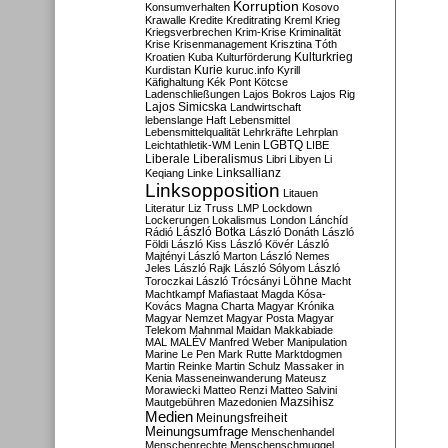
Korruption
Konsumverhalten
Kosovo
Krawalle
Kredite
Kreditrating
Kreml
Krieg
Kriegsverbrechen
Krim-Krise
Kriminalität
Krise
Krisenmanagement
Krisztina Tóth
Kulturkrieg
Kroatien
Kuba
Kulturförderung
Kurdistan
Kurie
kuruc.info
Kyrill
Käfighaltung
Kék Pont
Kötcse
Ladenschließungen
Lajos Bokros
Lajos Rig
Lajos Simicska
Landwirtschaft
lebenslange Haft
Lebensmittel
Lebensmittelqualität
Lehrkräfte
Lehrplan
LGBTQ
Leichtathletik-WM
Lenin
LIBE
Liberale
Liberalismus
Libri
Libyen
Li
Linksallianz
Keqiang
Linke
Linksopposition
Litauen
Literatur
Liz Truss
LMP
Lockdown
Lockerungen
Lokalismus
London
Lánchíd
Rádió
László Botka
László Donáth
László
Földi
László Kiss
László Kövér
László
Majtényi
László Marton
László Nemes
Jeles
László Rajk
László Sólyom
László
Löhne
Toroczkai
László Trócsányi
Macht
Machtkampf
Mafiastaat
Magda Kósa-
Kovács
Magna Charta
Magyar Krónika
Magyar Nemzet
Magyar Posta
Magyar
Telekom
Mahnmal
Maidan
Makkabiade
MAL
MALÉV
Manfred Weber
Manipulation
Marine Le Pen
Mark Rutte
Marktdogmen
Martin Reinke
Martin Schulz
Massaker in
Kenia
Masseneinwanderung
Mateusz
Morawiecki
Matteo Renzi
Matteo Salvini
Mautgebühren
Mazedonien
Mazsihisz
Medien
Meinungsfreiheit
Meinungsumfrage
Menschenhandel
Menschenrechte
Menschenschmuggel