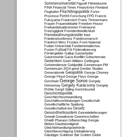
Sommeruniversität
Figyelő
Filmindustrie
FINA
Financial Times
Finanzkrise
Finnland
Flüchtlingspolitik
Flughafen
Forex-
Forint
Prozesse
Forschung
FPÖ
Francis
Fukuyama
Frankreich
Frans Timmermans
Frauen
Frauendebatte
Freedom House
Freihandelsabkommen
Freimaurer
Freizügigkeit
Fremdenfeindlichkeit
Fremdwährungskredite
fried
Friedenskonferenz
Friedensmarsch
Friedrich Merz
Frontex
Front National
Fudan-Universität
Fundamentalismus
Fusion
Fußball
Fót
Föderalisierung
Fördergelder
Gallup
Gastarbeiter
Gastronomie
Gaza-Konflikt
Geburtenrate
Gedenken
Geert Wilders
Gefängnis
Geheimdienste
Geldpolitik
Gemeinsam-PM
Gemeinsam 2014
gend
Gender Studies
Geopolitik
Generalstreik
George Clooney
George Floyd
George Floys
George
George Soros
Gershwin
Gergely
Gergely Karácsony
Homonnay
Gergely
Pröhle
Gergő Sáling
Gerichtsurteil
Geschichtspolitik
Geschlechtsumwandlung
Geschäftsverbindungen
Gesellschaft
Gesellschaftliche Spaltung
Gesetz
Gesellschaftskrise
Gesundheitssystem
Getreidelieferungen
Gewalt
Gewaltserie
Gewerkschaften
Ghaith Pharaon
Giftanschlag
Giorgia
Meloni
Glaubwürdigkeit
Gleichbehandlungsbehörde
Gleichberechtigung
Globalisierung
Gläubiger
Goldener Bär
Golden Globe