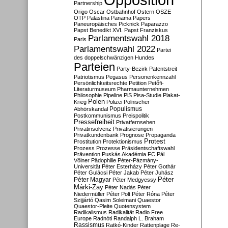
Partnership
Origo
Oscar
Ostbahnhof
Ostern
OSZE
OTP
Palästina
Panama Papers
Paneuropäisches Picknick
Paparazzo
Papst Benedikt XVI.
Papst Franziskus
Parlamentswahl 2018
Paris
Parlamentswahl 2022
Partei
des doppelschwänzigen Hundes
Parteien
Party-Bezirk
Patentstreit
Patriotismus
Pegasus
Personenkennzahl
Persönlichkeitsrechte
Petition
Petőfi-
Literaturmuseum
Pharmaunternehmen
Philosophie
Pipeline
PiS
Pisa-Studie
Plakat-
Polen
Krieg
Polizei
Polnischer
Populismus
Abhörskandal
Postkommunismus
Preispolitik
Pressefreiheit
Privatfernsehen
Privatinsolvenz
Privatisierungen
Privatkundenbank
Prognose
Propaganda
Protest
Prostitution
Protektionismus
Prozess
Prozesse
Präsidentschaftswahl
Prävention
Puskás Akadémia FC
Pál
Völner
Pädophilie
Péter-Pázmány-
Universität
Péter Esterházy
Péter Gothár
Péter Gulácsi
Péter Jakab
Péter Juhász
Péter
Péter Magyar
Péter Medgyessy
Márki-Zay
Péter Nadás
Péter
Niedermüller
Péter Polt
Péter Róna
Péter
Szijjártó
Qasim Soleimani
Quaestor
Quaestor-Pleite
Quotensystem
Radikalismus
Radikalität
Radio Free
Europe
Radnóti
Randalph L. Braham
Rassismus
Ratkó-Kinder
Rattenplage
Re-