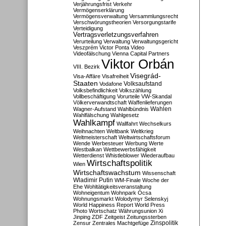
Verjährungsfrist
Verkehr
Vermögenserklärung
Vermögensverwaltung
Versammlungsrecht
Verschwörungstheorien
Versorgungstarife
Verteidigung
Vertragsverletzungsverfahren
Verurteilung
Verwaltung
Verwaltungsgericht
Veszprém
Victor Ponta
Video
Videofälschung
Vienna Capital Partners
Viktor Orbán
VIII. Bezirk
Visegrád-
Visa-Affäre
Visafreiheit
Staaten
Vodafone
Volksaufstand
Volksbefindlichkeit
Volkszählung
Vollbeschäftigung
Vorurteile
VW-Skandal
Völkerverwandtschaft
Waffenlieferungen
Wahlen
Wagner-Aufstand
Wahlbündnis
Wahlfälschung
Wahlgesetz
Wahlkampf
Wallfahrt
Wechselkurs
Weihnachten
Weltbank
Weltkrieg
Weltmeisterschaft
Weltwirtschaftsforum
Wende
Werbesteuer
Werbung
Werte
Westbalkan
Wettbewerbsfähigkeit
Wetterdienst
Whistleblower
Wiederaufbau
Wirtschaftspolitik
Wien
Wirtschaftswachstum
Wissenschaft
Wladimir Putin
WM-Finale
Woche der
Ehe
Wohltätigkeitsveranstaltung
Wohneigentum
Wohnpark Ócsa
Wohnungsmarkt
Wolodymyr Selenskyj
World Happiness Report
World Press
Photo
Wortschatz
Währungsunion
Xi
Jinping
ZDF
Zeitgeist
Zeitungssterben
Zensur
Zentrales Machtgefüge
Zinspolitik