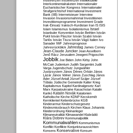
Inslovenzen
Insolvenzen
Intellektuelle
Interkontinentalraketen
Internationaler
Eucharistischer Kongress
Internationaler
Strafgerichtshof
International Investment
Bank (IIB)
Internetsteuer
Interview
Invasion
Invasionsmahnmal
Investitionen
Investitionsprogramme
Investment Grade
Irak-Einsatz
Irakisch-Kurdistan
Iran
IS
ISIS
Israel
Islam
Islamismus
Isolationismus
Istanbuler Konvention
István Bethlen
István
Pukli
István Pásztor
István Szabó
István
Tarlós
István Tisza
István Vágó
Italien
Ivo
Sanader
IWF
Jahresprognose
Jahrestag
Jahresrückblick
James Corney
Jean-Claude Juncker
Jean Asselborn
Jenő Rácz
Jerusalem
Jewgeni Prigoschin
Jobbik
Joe Biden
John Kirby
John
McCain
Judentum
Judith Sargentini
Judit
Varga
Jugendschutz
Jungwähler
Justizsystem
János Dénes Orbán
János
Lázár
János Volner
János Zuschlag
János
Áder
József Antall
József Szájer
József
Tóbiás
Jüdische Gemeinde
Kalter Krieg
Kapitalismus
Kapitol
Kardinalgesetz
Karl
Marx
Karpatoukraine
Kasachstan
Katalin
Katalin Novák
Karikó
Katalonien
Katholische Kirche
KDNP
Kecskemét
Kernklientel
Kettenbrücke
KGB
Kinderarmut
Kinderschutzgesetz
Kindesmissbrauch
Kirchen
Klaus Johannis
Kleiderordnung
Kleinanleger
Klimaneutralität
Klimawandel
Klubrádió
Klára Dobrev
Kommunalpolitik
Kommunalwahlen
Kommunismus
Konflikt
Konflikte
Konjunkturaussichten
Konservative
Konsens
Konsum