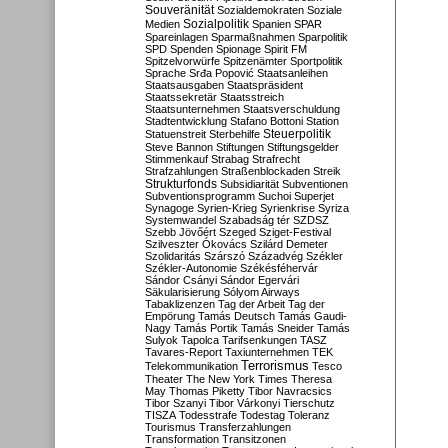
Souveränität
Sozialdemokraten
Soziale
Sozialpolitik
Medien
Spanien
SPAR
Spareinlagen
Sparmaßnahmen
Sparpolitik
SPD
Spenden
Spionage
Spirit FM
Spitzelvorwürfe
Spitzenämter
Sportpolitik
Sprache
Srđa Popović
Staatsanleihen
Staatsausgaben
Staatspräsident
Staatssekretär
Staatsstreich
Staatsunternehmen
Staatsverschuldung
Stadtentwicklung
Stafano Bottoni
Station
Steuerpolitik
Statuenstreit
Sterbehilfe
Steve Bannon
Stiftungen
Stiftungsgelder
Stimmenkauf
Strabag
Strafrecht
Strafzahlungen
Straßenblockaden
Streik
Strukturfonds
Subsidiarität
Subventionen
Subventionsprogramm
Suchoi Superjet
Synagoge
Syrien-Krieg
Syrienkrise
Syriza
Systemwandel
Szabadság tér
SZDSZ
Szebb Jövőért
Szeged
Sziget-Festival
Szilveszter Ókovács
Szilárd Demeter
Szolidaritás
Szárszó
Századvég
Székler
Székler-Autonomie
Székésféhervár
Sándor Csányi
Sándor Egervári
Säkularisierung
Sólyom Airways
Tabaklizenzen
Tag der Arbeit
Tag der
Empörung
Tamás Deutsch
Tamás Gaudi-
Nagy
Tamás Portik
Tamás Sneider
Tamás
Sulyok
Tapolca
Tarifsenkungen
TASZ
Tavares-Report
Taxiunternehmen
TEK
Terrorismus
Telekommunikation
Tesco
Theater
The New York Times
Theresa
May
Thomas Piketty
Tibor Navracsics
Tibor Szanyi
Tibor Várkonyi
Tierschutz
TISZA
Todesstrafe
Todestag
Toleranz
Tourismus
Transferzahlungen
Transformation
Transitzonen