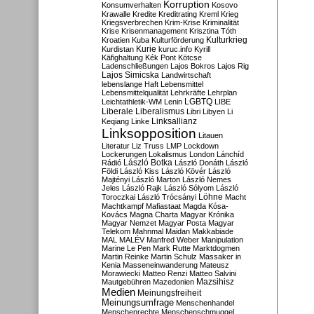
Korruption
Konsumverhalten
Kosovo
Krawalle
Kredite
Kreditrating
Kreml
Krieg
Kriegsverbrechen
Krim-Krise
Kriminalität
Krise
Krisenmanagement
Krisztina Tóth
Kulturkrieg
Kroatien
Kuba
Kulturförderung
Kurdistan
Kurie
kuruc.info
Kyrill
Käfighaltung
Kék Pont
Kötcse
Ladenschließungen
Lajos Bokros
Lajos Rig
Lajos Simicska
Landwirtschaft
lebenslange Haft
Lebensmittel
Lebensmittelqualität
Lehrkräfte
Lehrplan
LGBTQ
Leichtathletik-WM
Lenin
LIBE
Liberale
Liberalismus
Libri
Libyen
Li
Linksallianz
Keqiang
Linke
Linksopposition
Litauen
Literatur
Liz Truss
LMP
Lockdown
Lockerungen
Lokalismus
London
Lánchíd
Rádió
László Botka
László Donáth
László
Földi
László Kiss
László Kövér
László
Majtényi
László Marton
László Nemes
Jeles
László Rajk
László Sólyom
László
Löhne
Toroczkai
László Trócsányi
Macht
Machtkampf
Mafiastaat
Magda Kósa-
Kovács
Magna Charta
Magyar Krónika
Magyar Nemzet
Magyar Posta
Magyar
Telekom
Mahnmal
Maidan
Makkabiade
MAL
MALÉV
Manfred Weber
Manipulation
Marine Le Pen
Mark Rutte
Marktdogmen
Martin Reinke
Martin Schulz
Massaker in
Kenia
Masseneinwanderung
Mateusz
Morawiecki
Matteo Renzi
Matteo Salvini
Mautgebühren
Mazedonien
Mazsihisz
Medien
Meinungsfreiheit
Meinungsumfrage
Menschenhandel
Menschenrechte
Menschenschmuggel