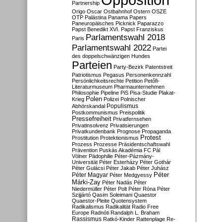
Partnership
Origo
Oscar
Ostbahnhof
Ostern
OSZE
OTP
Palästina
Panama Papers
Paneuropäisches Picknick
Paparazzo
Papst Benedikt XVI.
Papst Franziskus
Parlamentswahl 2018
Paris
Parlamentswahl 2022
Partei
des doppelschwänzigen Hundes
Parteien
Party-Bezirk
Patentstreit
Patriotismus
Pegasus
Personenkennzahl
Persönlichkeitsrechte
Petition
Petőfi-
Literaturmuseum
Pharmaunternehmen
Philosophie
Pipeline
PiS
Pisa-Studie
Plakat-
Polen
Krieg
Polizei
Polnischer
Populismus
Abhörskandal
Postkommunismus
Preispolitik
Pressefreiheit
Privatfernsehen
Privatinsolvenz
Privatisierungen
Privatkundenbank
Prognose
Propaganda
Protest
Prostitution
Protektionismus
Prozess
Prozesse
Präsidentschaftswahl
Prävention
Puskás Akadémia FC
Pál
Völner
Pädophilie
Péter-Pázmány-
Universität
Péter Esterházy
Péter Gothár
Péter Gulácsi
Péter Jakab
Péter Juhász
Péter
Péter Magyar
Péter Medgyessy
Márki-Zay
Péter Nadás
Péter
Niedermüller
Péter Polt
Péter Róna
Péter
Szijjártó
Qasim Soleimani
Quaestor
Quaestor-Pleite
Quotensystem
Radikalismus
Radikalität
Radio Free
Europe
Radnóti
Randalph L. Braham
Rassismus
Ratkó-Kinder
Rattenplage
Re-