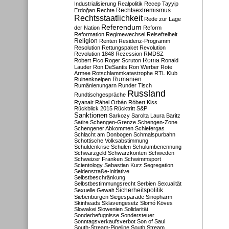
Industrialisierung
Realpolitik
Recep Tayyip
Rechtsextremismus
Erdoğan
Rechte
Rechtsstaatlichkeit
Rede zur Lage
Referendum
der Nation
Reform
Reformation
Regimewechsel
Reisefreiheit
Religion
Renten
Residenz-Programm
Resolution
Rettungspaket
Revolution
Revolution 1848
Rezession
RMDSZ
Roma
Robert Fico
Roger Scruton
Ronald
Lauder
Ron DeSantis
Ron Werber
Rote
Armee
Rotschlammkatastrophe
RTL Klub
Ruinenkneipen
Rumänien
Rumänienungarn
Runder Tisch
Russland
Rundtischgespräche
Ryanair
Ráhel Orbán
Róbert Kiss
Rückblick 2015
Rücktritt
S&P
Sanktionen
Sarkozy
Sarolta Laura Baritz
Satire
Schengen-Grenze
Schengen-Zone
Schengener Abkommen
Schiefergas
Schlacht am Donbogen
Schmalspurbahn
Schottische Volksabstimmung
Schuldenkrise
Schulen
Schulumbenennung
Schwarzgeld
Schwarzkonten
Schweden
Schweizer Franken
Schwimmsport
Scientology
Sebastian Kurz
Segregation
Seidenstraße-Initiative
Selbstbeschränkung
Selbstbestimmungsrecht
Serbien
Sexualität
Sicherheitspolitik
Sexuelle Gewalt
Siebenbürgen
Siegesparade
Sinopharm
Skinheads
Sklavengesetz
Slomó Köves
Slowakei
Slowenien
Solidarität
Sonderbefugnisse
Sondersteuer
Sonntagsverkaufsverbot
Son of Saul
South-Stream-Pipeline
South Stream