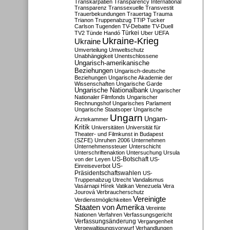
Transkarpatien
Transparency International
Transparenz
Transsexuelle
Transvestit
Trauerbekundungen
Trauertag
Trauma
Trianon
Truppenabzug
TTIP
Tucker
Carlson
Tugenden
TV-Debatte
TV-Duell
Türkei
TV2
Tünde Handó
Uber
UEFA
Ukraine-Krieg
Ukraine
Umverteilung
Umweltschutz
Unabhängigkeit
Unentschlossene
Ungarisch-amerikanische
Beziehungen
Ungarisch-deutsche
Beziehungen
Ungarische Akademie der
Wissenschaften
Ungarische Garde
Ungarische Nationalbank
Ungarischer
Nationaler Filmfonds
Ungarischer
Rechnungshof
Ungarisches Parlament
Ungarische Staatsoper
Ungarische
Ungarn
Ungarn-
Ärztekammer
Kritik
Universitäten
Universität für
Theater- und Filmkunst in Budapest
(SZFE)
Unruhen 2006
Unternehmen
Unternehmenssteuer
Unterschicht
Unterschriftenaktion
Untersuchung
Ursula
US-Botschaft
von der Leyen
US-
US-
Einreiseverbot
Präsidentschaftswahlen
US-
Truppenabzug
Utrecht
Vandalismus
Vasárnapi Hírek
Vatikan
Venezuela
Vera
Jourová
Verbraucherschutz
Vereinigte
Verdienstmöglichkeiten
Staaten von Amerika
Vereinte
Nationen
Verfahren
Verfassungsgericht
Verfassungsänderung
Vergangenheit
Vergewaltigungsvorwurf
Verhandlungen