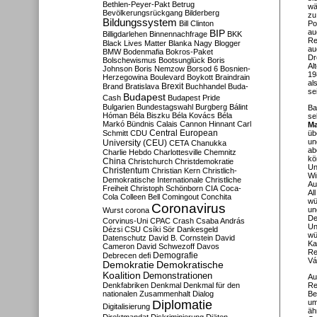
Bethlen-Peyer-Pakt
Betrug
wä
Bevölkerungsrückgang
Bilderberg
zu
Bildungssystem
Bill Clinton
Po
au
BIP
Billigdarlehen
Binnennachfrage
BKK
Re
Black Lives Matter
Blanka Nagy
Blogger
au
BMW
Bodenmafia
Bokros-Paket
Dr
Bolschewismus
Bootsunglück
Boris
Al
Johnson
Boris Nemzow
Borsod 6
Bosnien-
19
Herzegowina
Boulevard
Boykott
Braindrain
al
Brexit
Brand
Bratislava
Buchhandel
Buda-
se
Budapest
Cash
Budapest Pride
Bulgarien
Bundestagswahl
Burgberg
Bálint
Ba
Hóman
Béla Biszku
Béla Kovács
Béla
se
Markó
Bündnis
Calais
Cannon Hinnant
Carl
Ma
Central European
Schmitt
CDU
üb
un
University (CEU)
CETA
Chanukka
ab
Charlie Hebdo
Charlottesville
Chemnitz
kö
China
Christchurch
Christdemokratie
Un
Christentum
Christian Kern
Christlich-
Wi
Demokratische Internationale
Christliche
Au
Freiheit
Christoph Schönborn
CIA
Coca-
Al
Cola
Colleen Bell
Comingout
Conchita
wü
Coronavirus
un
Wurst
corona
De
Corvinus-Uni
CPAC
Crash
Csaba András
Un
Dézsi
CSU
Csíki Sör
Dankesgeld
wü
Datenschutz
David B. Cornstein
David
Ka
Cameron
David Schwezoff
Davos
Re
Demografie
Debrecen
defi
Vá
Demokratie
Demokratische
Koalition
Demonstrationen
Au
Denkfabriken
Denkmal
Denkmal für den
Re
nationalen Zusammenhalt
Dialog
Be
Diplomatie
um
Digitalisierung
äh