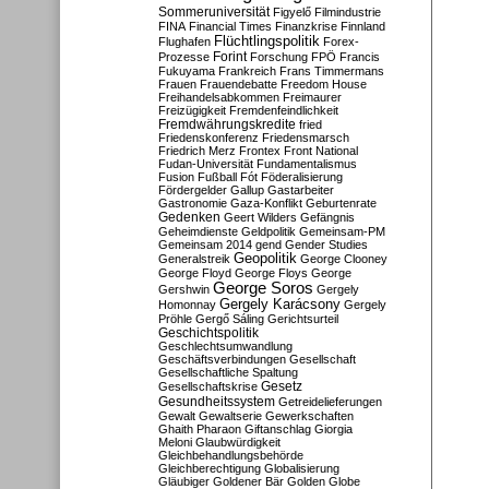
Sommeruniversität
Figyelő
Filmindustrie
FINA
Financial Times
Finanzkrise
Finnland
Flüchtlingspolitik
Flughafen
Forex-
Forint
Prozesse
Forschung
FPÖ
Francis
Fukuyama
Frankreich
Frans Timmermans
Frauen
Frauendebatte
Freedom House
Freihandelsabkommen
Freimaurer
Freizügigkeit
Fremdenfeindlichkeit
Fremdwährungskredite
fried
Friedenskonferenz
Friedensmarsch
Friedrich Merz
Frontex
Front National
Fudan-Universität
Fundamentalismus
Fusion
Fußball
Fót
Föderalisierung
Fördergelder
Gallup
Gastarbeiter
Gastronomie
Gaza-Konflikt
Geburtenrate
Gedenken
Geert Wilders
Gefängnis
Geheimdienste
Geldpolitik
Gemeinsam-PM
Gemeinsam 2014
gend
Gender Studies
Geopolitik
Generalstreik
George Clooney
George Floyd
George Floys
George
George Soros
Gershwin
Gergely
Gergely Karácsony
Homonnay
Gergely
Pröhle
Gergő Sáling
Gerichtsurteil
Geschichtspolitik
Geschlechtsumwandlung
Geschäftsverbindungen
Gesellschaft
Gesellschaftliche Spaltung
Gesetz
Gesellschaftskrise
Gesundheitssystem
Getreidelieferungen
Gewalt
Gewaltserie
Gewerkschaften
Ghaith Pharaon
Giftanschlag
Giorgia
Meloni
Glaubwürdigkeit
Gleichbehandlungsbehörde
Gleichberechtigung
Globalisierung
Gläubiger
Goldener Bär
Golden Globe