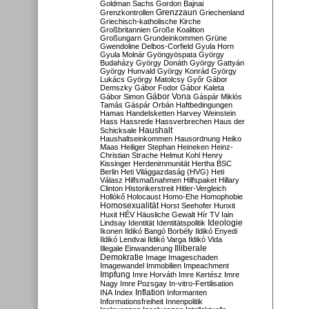
Goldman Sachs
Gordon Bajnai
Grenzzaun
Grenzkontrollen
Griechenland
Griechisch-katholische Kirche
Großbritannien
Große Koalition
Großungarn
Grundeinkommen
Grüne
Gwendoline Delbos-Corfield
Gyula Horn
Gyula Molnár
Gyöngyöspata
György
Budaházy
György Donáth
György Gattyán
György Hunvald
György Konrád
György
Lukács
György Matolcsy
Győr
Gábor
Demszky
Gábor Fodor
Gábor Kaleta
Gábor Vona
Gábor Simon
Gáspár Miklós
Tamás
Gáspár Orbán
Haftbedingungen
Hamas
Handelsketten
Harvey Weinstein
Hass
Hassrede
Hassverbrechen
Haus der
Haushalt
Schicksale
Haushaltseinkommen
Hausordnung
Heiko
Maas
Heiliger Stephan
Heineken
Heinz-
Christian Strache
Helmut Kohl
Henry
Kissinger
Herdenimmunität
Hertha BSC
Berlin
Heti Világgazdaság (HVG)
Heti
Válasz
Hilfsmaßnahmen
Hilfspaket
Hillary
Clinton
Historikerstreit
Hitler-Vergleich
Hollókő
Holocaust
Homo-Ehe
Homophobie
Homosexualität
Horst Seehofer
Hunxit
Huxit
HÉV
Häusliche Gewalt
Hír TV
Iain
Lindsay
Identität
Identitätspolitik
Ideologie
Ikonen
Ildikó Bangó Borbély
Ildikó Enyedi
Ildikó Lendvai
Ildikó Varga
Ildikó Vida
Illiberale
Illegale Einwanderung
Demokratie
Image
Imageschaden
Imagewandel
Immobilien
Impeachment
Impfung
Imre Horváth
Imre Kertész
Imre
Nagy
Imre Pozsgay
In-vitro-Fertilisation
Inflation
INA
Index
Informanten
Informationsfreiheit
Innenpolitik