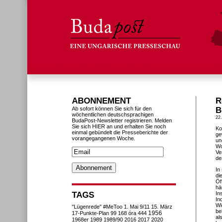
ABONNEMENT
R
Ab sofort können Sie sich für den
B
wöchentlichen deutschsprachigen
22
BudaPost-Newsletter registrieren. Melden
Sie sich HIER an und erhalten Sie noch
Ko
einmal gebündelt die Presseberichte der
ge
vorangegangenen Woche.
un
Wo
Ve
de
In
di
Öf
hä
TAGS
In
In
Wi
"Lügenrede"
#MeToo
1. Mai
9/11
15. März
be
1956
17-Punkte-Plan
99
168 óra
444
al
1968er
1989
1989/90
2016
2017
2020