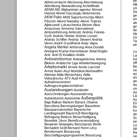
be
Abhörverdacht
Abrüstung
Abschiebung
Al
Abtreibung
Abwanderung
Achtelfinale
un
AENM
AfD
Afghanistan
agentur
Ahmed
De
Hamed
Ahmet Davutoglu
Aktionskreis
ge
AKW Paks
AKW Saporischschja
Albert
en
Pásztor
Alexei Nawalny
Alexis Tsipras
ab
Aljaksandr Lukaschenka
Alstom
Altus
ge
Amazonas
Amnesty International
de
Amtseinführung
Amtssitz
András Fekete-
Id
Győr
András Heisler
András Lovasi
Um
András Schiffer
András Siewert
András
Ta
Veres
André Goodfriend
Andy Vajna
ei
Angela Merkel
Anhörung
Anna Donáth
Annegret Kramp-Karrenbauer
Antal Rogán
Di
Anti-
Anti-IS-Koalition
Antifa
La
Antisemitismus
Antiziganismus
Antony
in
öf
Blinken
Arabische Liga
Arbeiterbewegung
Be
Arbeitsmarkt
Armee
Armin Laschet
si
Armut
Asien
Asyl
Atomdeal
Atomwaffen
wü
Attentat
Attila Mesterházy
Attila
dr
Vidnyánszky
ATV
Audi Hungaria
de
Aufnahmezentren
Au
Auftragsvergabeverfahren
un
Auslandsungarn
Ausländer
au
Ausschreitungen
Auswanderung
Lá
Außenpolitik
Autoindustrie
Autonomie
Au
Baja
Balkan
Banken
Barack Obama
En
Barcelona
Barvergütungen
Bausektor
Ei
Bausparsubvention
Bayerische
ko
Landtagswahl
BayernLB
Beerdigung
de
Befragung
Belarus
Benachteiligung
Sc
Benedek Jávor
Benefizveranstaltung
ei
Benjamin Netanjahu
Benzinpreis
Berlin
zu
Bernadett Széll
Bernard-Henri Lévy
AK
Bertelsmann
Besatzung
Re
Beschäftigungsprogramme
Besetzung
si