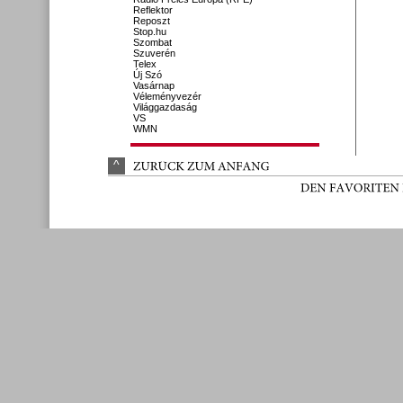
Reflektor
Reposzt
Stop.hu
Szombat
Szuverén
Telex
Új Szó
Vasárnap
Véleményvezér
Világgazdaság
VS
WMN
^
ZURÜ
CK 
ZUM 
ANFANG
DEN 
FAVORITEN 