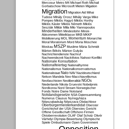
Mercosur
Metro M4
Michael Roth
Michail
Gorbatschow
Microsoft
Mieten
Migation
Migration
Migration Aid
Mihai
Tudose
Mihály Orosz
Mihály Varga
Mike
Pompeo
Miklós Hagyó
Miklós Horthy
Miklós Kásler
Miklós Németh
Miklós
Seszták
Militär
Milla
Milo Yiannopoulos
Minderheiten
Mindestlohn
Minsk-
Abkommen
Mittelklasse
MKB
MKKP
Momentum
Mobilisierung
MOL
Monarchie
Moral
Moratorium
Mord
Moria
Moschee
MSZP
Moskau
Muslime
Mária Schmidt
Márton Békés
Márton Gulyás
Nachrichtendienste
Nachruf
Nachwendezeit
Nacktfotos
Nahost-Konflikt
Nationale Konsultation
Nationalfeiertag
Nationalhymne
Nationalismus
Nationalkonservatismus
Nato
Nationalstaat
NAV
Nazideutschland
Nelson Mandela
Neo-Macchiavellismus
NGOs
Neofaschisten
Neoliberalität
Niederlande
Nikola Gruevski
Nobelpreis
Nordkorea
Nord Stream
Norwegischer
Fonds
Notre Dame
Notstand
Notstandsgesetze
NSA-Datensammlung
Numerus Clausus
Nyíregyháza
Népszabadság
Népszava
Obdachlose
Oberbürgermeisterkandidat
Oberster
Gerichtshof der USA
Oberstes Gericht
Offene Gesellschaft
Offshore-Firmen
Oktoberrevolution
OLAF
Olaf Scholz
Olivér
Várhelyi
Olympia-Bewerbung
Olympische
Spiele
Ombudsmann
Open Government
Opposition