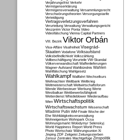
Verjährungsfrist
Verkehr
Vermögenserklärung
Vermögensverwaltung
Versammlungsrecht
Verschwörungstheorien
Versorgungstarife
Verteidigung
Vertragsverletzungsverfahren
Verurteilung
Verwaltung
Verwaltungsgericht
Veszprém
Victor Ponta
Video
Videofälschung
Vienna Capital Partners
Viktor Orbán
VIII. Bezirk
Visegrád-
Visa-Affäre
Visafreiheit
Staaten
Vodafone
Volksaufstand
Volksbefindlichkeit
Volkszählung
Vollbeschäftigung
Vorurteile
VW-Skandal
Völkerverwandtschaft
Waffenlieferungen
Wahlen
Wagner-Aufstand
Wahlbündnis
Wahlfälschung
Wahlgesetz
Wahlkampf
Wallfahrt
Wechselkurs
Weihnachten
Weltbank
Weltkrieg
Weltmeisterschaft
Weltwirtschaftsforum
Wende
Werbesteuer
Werbung
Werte
Westbalkan
Wettbewerbsfähigkeit
Wetterdienst
Whistleblower
Wiederaufbau
Wirtschaftspolitik
Wien
Wirtschaftswachstum
Wissenschaft
Wladimir Putin
WM-Finale
Woche der
Ehe
Wohltätigkeitsveranstaltung
Wohneigentum
Wohnpark Ócsa
Wohnungsmarkt
Wolodymyr Selenskyj
World Happiness Report
World Press
Photo
Wortschatz
Währungsunion
Xi
Jinping
ZDF
Zeitgeist
Zeitungssterben
Zensur
Zentrales Machtgefüge
Zinspolitik