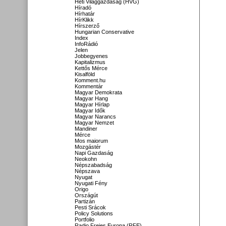
Heti Világgazdaság (HVG)
Híradó
Hírhatár
HírKlikk
Hírszerző
Hungarian Conservative
Index
InfoRádió
Jelen
Jobbegyenes
Kapitalizmus
Kettős Mérce
Kisalföld
Komment.hu
Kommentár
Magyar Demokrata
Magyar Hang
Magyar Hírlap
Magyar Idők
Magyar Narancs
Magyar Nemzet
Mandiner
Mérce
Mos maiorum
Mozgástér
Napi Gazdaság
Neokohn
Népszabadság
Népszava
Nyugat
Nyugati Fény
Origo
Országút
Partizán
Pesti Srácok
Policy Solutions
Portfolio
Radio Freies Europa (RFE)