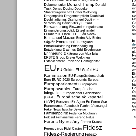
Direktmandat
Diskriminierung
Diäten
Ge
Donald Trump
Dokumentation
Donald
Sz
ei
Tusk
Donau
Doping
Doppelte
di
Staatsbürgerschaft
Dritter Weltkrieg
so
Drogenpolitik
Drogentestpflicht
Dschihad
Mo
Dschihadismus
Dschungel
Dublin-III-
Ge
Verordnung
Dávid Vitézy
E-Card
Or
Einwanderung
Einwanderungsdebatte
nö
Einwanderungspolitik
Einzelhandel
se
Elisabeth II.
Eliten
ELTE
Előd Novák
Emmanuel Macron
Endre Ady
Endre
In
Energiepolitik
Ságvári
England
de
Entradikalisierung
Entschädigung
ei
Entwicklung
Erasmus
Erbil
Ergebnisse
gl
Erinnerung
Erklärung von Alba Iulia
Re
ERSTE Group
Erster Weltkrieg
st
Establishment
Ethnische Homogenität
am
EU
We
EU-
EU-Gelder
EU-Gipfel
we
Ei
Kommission
EU-Ratspräsidentschaft
Re
Euro
EURO 2020
Eurobonds
Europa
Gr
Europaparlament
Europapolitik
hä
Europawahlen
De
Europäische
Op
Integration
Europäischer Gerichtshof
nä
Europäische Volkspartei
(EuGH)
un
(EVP)
Eurozone
Ex-Agent
Ex-Porno-Star
ve
Extremismus
Facebook
Fachkräftemangel
Ge
Fake News
falsche Beweise
ve
Familienpolitik
Federica Mogherini
Ta
Felcsút
Feminismus
Ferenc Falus
Ferenc Gyurcsány
Ferenc Krausz
Fidesz
Ferencváros
Fidel Castro
Fidesz-Regierung
Fidesz-