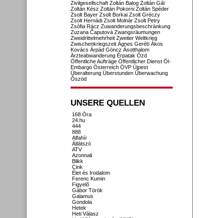
Zivilgesellschaft
Zoltán Balog
Zoltán Gál
Zoltán Kész
Zoltán Pokorni
Zoltán Spéder
Zsolt Bayer
Zsolt Borkai
Zsolt Gréczy
Zsolt Hernádi
Zsolt Molnár
Zsolt Petry
Zsófia Rácz
Zuwanderungsbeschränkung
Zuzana Čaputová
Zwangsräumungen
Zweidrittelmehrheit
Zweiter Weltkrieg
Zwischenkriegszeit
Ágnes Geréb
Ákos
Kovács
Árpád Göncz
Ásotthalom
Ärzteabwanderung
Érpatak
Ózd
Öffentliche Aufträge
Öffentlicher Dienst
Öl-
Embargo
Österreich
ÖVP
Újpest
Überalterung
Überstunden
Überwachung
Őszöd
UNSERE QUELLEN
168 Óra
24.hu
444
888
Alfahír
Átlátszó
ATV
Azonnali
Blikk
Cink
Élet és Irodalom
Ferenc Kumin
Figyelő
Gábor Török
Galamus
Gondola
Hetek
Heti Válasz