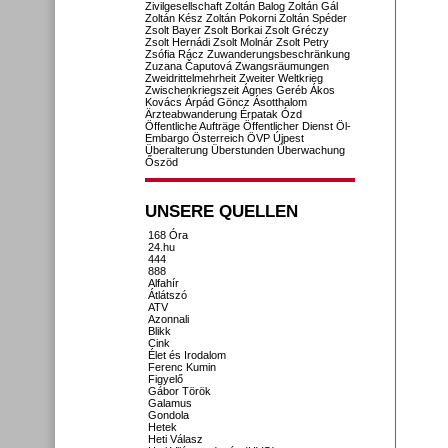
Zivilgesellschaft
Zoltán Balog
Zoltán Gál
Zoltán Kész
Zoltán Pokorni
Zoltán Spéder
Zsolt Bayer
Zsolt Borkai
Zsolt Gréczy
Zsolt Hernádi
Zsolt Molnár
Zsolt Petry
Zsófia Rácz
Zuwanderungsbeschränkung
Zuzana Čaputová
Zwangsräumungen
Zweidrittelmehrheit
Zweiter Weltkrieg
Zwischenkriegszeit
Ágnes Geréb
Ákos
Kovács
Árpád Göncz
Ásotthalom
Ärzteabwanderung
Érpatak
Ózd
Öffentliche Aufträge
Öffentlicher Dienst
Öl-
Embargo
Österreich
ÖVP
Újpest
Überalterung
Überstunden
Überwachung
Őszöd
UNSERE QUELLEN
168 Óra
24.hu
444
888
Alfahír
Átlátszó
ATV
Azonnali
Blikk
Cink
Élet és Irodalom
Ferenc Kumin
Figyelő
Gábor Török
Galamus
Gondola
Hetek
Heti Válasz