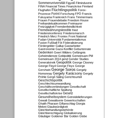
Sommeruniversität
Figyelő
Filmindustrie
FINA
Financial Times
Finanzkrise
Finnland
Flüchtlingspolitik
Flughafen
Forex-
Forint
Prozesse
Forschung
FPÖ
Francis
Fukuyama
Frankreich
Frans Timmermans
Frauen
Frauendebatte
Freedom House
Freihandelsabkommen
Freimaurer
Freizügigkeit
Fremdenfeindlichkeit
Fremdwährungskredite
fried
Friedenskonferenz
Friedensmarsch
Friedrich Merz
Frontex
Front National
Fudan-Universität
Fundamentalismus
Fusion
Fußball
Fót
Föderalisierung
Fördergelder
Gallup
Gastarbeiter
Gastronomie
Gaza-Konflikt
Geburtenrate
Gedenken
Geert Wilders
Gefängnis
Geheimdienste
Geldpolitik
Gemeinsam-PM
Gemeinsam 2014
gend
Gender Studies
Geopolitik
Generalstreik
George Clooney
George Floyd
George Floys
George
George Soros
Gershwin
Gergely
Gergely Karácsony
Homonnay
Gergely
Pröhle
Gergő Sáling
Gerichtsurteil
Geschichtspolitik
Geschlechtsumwandlung
Geschäftsverbindungen
Gesellschaft
Gesellschaftliche Spaltung
Gesetz
Gesellschaftskrise
Gesundheitssystem
Getreidelieferungen
Gewalt
Gewaltserie
Gewerkschaften
Ghaith Pharaon
Giftanschlag
Giorgia
Meloni
Glaubwürdigkeit
Gleichbehandlungsbehörde
Gleichberechtigung
Globalisierung
Gläubiger
Goldener Bär
Golden Globe