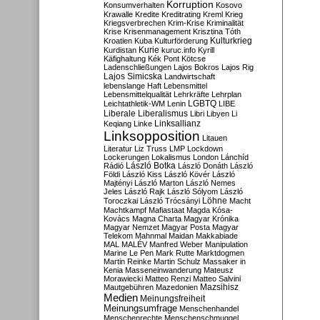
Korruption
Konsumverhalten
Kosovo
Krawalle
Kredite
Kreditrating
Kreml
Krieg
Kriegsverbrechen
Krim-Krise
Kriminalität
Krise
Krisenmanagement
Krisztina Tóth
Kulturkrieg
Kroatien
Kuba
Kulturförderung
Kurdistan
Kurie
kuruc.info
Kyrill
Käfighaltung
Kék Pont
Kötcse
Ladenschließungen
Lajos Bokros
Lajos Rig
Lajos Simicska
Landwirtschaft
lebenslange Haft
Lebensmittel
Lebensmittelqualität
Lehrkräfte
Lehrplan
LGBTQ
Leichtathletik-WM
Lenin
LIBE
Liberale
Liberalismus
Libri
Libyen
Li
Linksallianz
Keqiang
Linke
Linksopposition
Litauen
Literatur
Liz Truss
LMP
Lockdown
Lockerungen
Lokalismus
London
Lánchíd
Rádió
László Botka
László Donáth
László
Földi
László Kiss
László Kövér
László
Majtényi
László Marton
László Nemes
Jeles
László Rajk
László Sólyom
László
Löhne
Toroczkai
László Trócsányi
Macht
Machtkampf
Mafiastaat
Magda Kósa-
Kovács
Magna Charta
Magyar Krónika
Magyar Nemzet
Magyar Posta
Magyar
Telekom
Mahnmal
Maidan
Makkabiade
MAL
MALÉV
Manfred Weber
Manipulation
Marine Le Pen
Mark Rutte
Marktdogmen
Martin Reinke
Martin Schulz
Massaker in
Kenia
Masseneinwanderung
Mateusz
Morawiecki
Matteo Renzi
Matteo Salvini
Mautgebühren
Mazedonien
Mazsihisz
Medien
Meinungsfreiheit
Meinungsumfrage
Menschenhandel
Menschenrechte
Menschenschmuggel