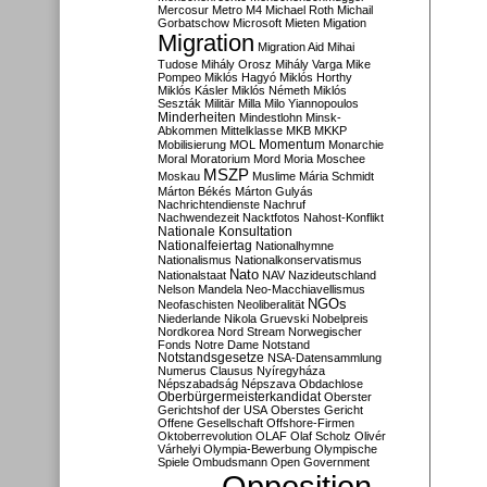
Mercosur
Metro M4
Michael Roth
Michail
Gorbatschow
Microsoft
Mieten
Migation
Migration
Migration Aid
Mihai
Tudose
Mihály Orosz
Mihály Varga
Mike
Pompeo
Miklós Hagyó
Miklós Horthy
Miklós Kásler
Miklós Németh
Miklós
Seszták
Militär
Milla
Milo Yiannopoulos
Minderheiten
Mindestlohn
Minsk-
Abkommen
Mittelklasse
MKB
MKKP
Momentum
Mobilisierung
MOL
Monarchie
Moral
Moratorium
Mord
Moria
Moschee
MSZP
Moskau
Muslime
Mária Schmidt
Márton Békés
Márton Gulyás
Nachrichtendienste
Nachruf
Nachwendezeit
Nacktfotos
Nahost-Konflikt
Nationale Konsultation
Nationalfeiertag
Nationalhymne
Nationalismus
Nationalkonservatismus
Nato
Nationalstaat
NAV
Nazideutschland
Nelson Mandela
Neo-Macchiavellismus
NGOs
Neofaschisten
Neoliberalität
Niederlande
Nikola Gruevski
Nobelpreis
Nordkorea
Nord Stream
Norwegischer
Fonds
Notre Dame
Notstand
Notstandsgesetze
NSA-Datensammlung
Numerus Clausus
Nyíregyháza
Népszabadság
Népszava
Obdachlose
Oberbürgermeisterkandidat
Oberster
Gerichtshof der USA
Oberstes Gericht
Offene Gesellschaft
Offshore-Firmen
Oktoberrevolution
OLAF
Olaf Scholz
Olivér
Várhelyi
Olympia-Bewerbung
Olympische
Spiele
Ombudsmann
Open Government
Opposition