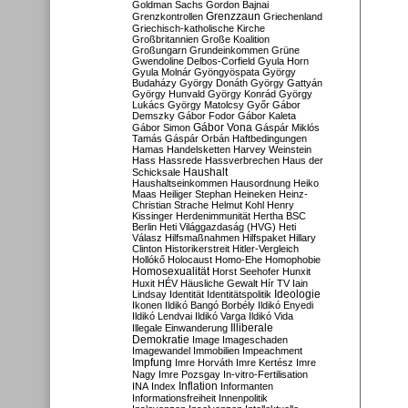
Goldman Sachs
Gordon Bajnai
Grenzzaun
Grenzkontrollen
Griechenland
Griechisch-katholische Kirche
Großbritannien
Große Koalition
Großungarn
Grundeinkommen
Grüne
Gwendoline Delbos-Corfield
Gyula Horn
Gyula Molnár
Gyöngyöspata
György
Budaházy
György Donáth
György Gattyán
György Hunvald
György Konrád
György
Lukács
György Matolcsy
Győr
Gábor
Demszky
Gábor Fodor
Gábor Kaleta
Gábor Vona
Gábor Simon
Gáspár Miklós
Tamás
Gáspár Orbán
Haftbedingungen
Hamas
Handelsketten
Harvey Weinstein
Hass
Hassrede
Hassverbrechen
Haus der
Haushalt
Schicksale
Haushaltseinkommen
Hausordnung
Heiko
Maas
Heiliger Stephan
Heineken
Heinz-
Christian Strache
Helmut Kohl
Henry
Kissinger
Herdenimmunität
Hertha BSC
Berlin
Heti Világgazdaság (HVG)
Heti
Válasz
Hilfsmaßnahmen
Hilfspaket
Hillary
Clinton
Historikerstreit
Hitler-Vergleich
Hollókő
Holocaust
Homo-Ehe
Homophobie
Homosexualität
Horst Seehofer
Hunxit
Huxit
HÉV
Häusliche Gewalt
Hír TV
Iain
Lindsay
Identität
Identitätspolitik
Ideologie
Ikonen
Ildikó Bangó Borbély
Ildikó Enyedi
Ildikó Lendvai
Ildikó Varga
Ildikó Vida
Illiberale
Illegale Einwanderung
Demokratie
Image
Imageschaden
Imagewandel
Immobilien
Impeachment
Impfung
Imre Horváth
Imre Kertész
Imre
Nagy
Imre Pozsgay
In-vitro-Fertilisation
Inflation
INA
Index
Informanten
Informationsfreiheit
Innenpolitik