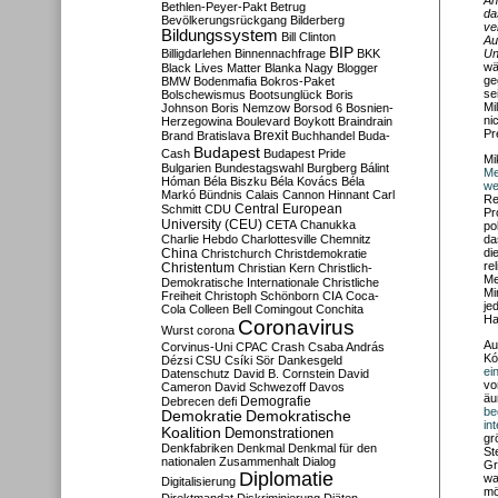
An
Bethlen-Peyer-Pakt
Betrug
da
Bevölkerungsrückgang
Bilderberg
ve
Bildungssystem
Bill Clinton
Au
BIP
Billigdarlehen
Binnennachfrage
BKK
Un
wä
Black Lives Matter
Blanka Nagy
Blogger
ge
BMW
Bodenmafia
Bokros-Paket
se
Bolschewismus
Bootsunglück
Boris
Mi
Johnson
Boris Nemzow
Borsod 6
Bosnien-
ni
Herzegowina
Boulevard
Boykott
Braindrain
Pr
Brexit
Brand
Bratislava
Buchhandel
Buda-
Budapest
Cash
Budapest Pride
Mi
Bulgarien
Bundestagswahl
Burgberg
Bálint
Me
Hóman
Béla Biszku
Béla Kovács
Béla
we
Markó
Bündnis
Calais
Cannon Hinnant
Carl
Re
Central European
Schmitt
CDU
Pr
University (CEU)
CETA
Chanukka
po
Charlie Hebdo
Charlottesville
Chemnitz
da
China
di
Christchurch
Christdemokratie
re
Christentum
Christian Kern
Christlich-
Me
Demokratische Internationale
Christliche
Mi
Freiheit
Christoph Schönborn
CIA
Coca-
je
Cola
Colleen Bell
Comingout
Conchita
Ha
Coronavirus
Wurst
corona
Au
Corvinus-Uni
CPAC
Crash
Csaba András
Kó
Dézsi
CSU
Csíki Sör
Dankesgeld
ei
Datenschutz
David B. Cornstein
David
vo
Cameron
David Schwezoff
Davos
äu
Demografie
Debrecen
defi
be
Demokratie
Demokratische
in
Koalition
Demonstrationen
gr
Denkfabriken
Denkmal
Denkmal für den
St
nationalen Zusammenhalt
Dialog
Gr
Diplomatie
wa
Digitalisierung
mö