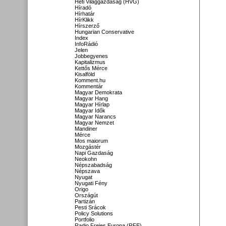
Heti Világgazdaság (HVG)
Híradó
Hírhatár
HírKlikk
Hírszerző
Hungarian Conservative
Index
InfoRádió
Jelen
Jobbegyenes
Kapitalizmus
Kettős Mérce
Kisalföld
Komment.hu
Kommentár
Magyar Demokrata
Magyar Hang
Magyar Hírlap
Magyar Idők
Magyar Narancs
Magyar Nemzet
Mandiner
Mérce
Mos maiorum
Mozgástér
Napi Gazdaság
Neokohn
Népszabadság
Népszava
Nyugat
Nyugati Fény
Origo
Országút
Partizán
Pesti Srácok
Policy Solutions
Portfolio
Radio Freies Europa (RFE)