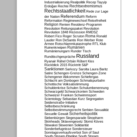
Industrialisierung
Realpolitik
Recep Tayyip
Rechtsextremismus
Erdoğan
Rechte
Rechtsstaatlichkeit
Rede zur Lage
Referendum
der Nation
Reform
Reformation
Regimewechsel
Reisefreiheit
Religion
Renten
Residenz-Programm
Resolution
Rettungspaket
Revolution
Revolution 1848
Rezession
RMDSZ
Roma
Robert Fico
Roger Scruton
Ronald
Lauder
Ron DeSantis
Ron Werber
Rote
Armee
Rotschlammkatastrophe
RTL Klub
Ruinenkneipen
Rumänien
Rumänienungarn
Runder Tisch
Russland
Rundtischgespräche
Ryanair
Ráhel Orbán
Róbert Kiss
Rückblick 2015
Rücktritt
S&P
Sanktionen
Sarkozy
Sarolta Laura Baritz
Satire
Schengen-Grenze
Schengen-Zone
Schengener Abkommen
Schiefergas
Schlacht am Donbogen
Schmalspurbahn
Schottische Volksabstimmung
Schuldenkrise
Schulen
Schulumbenennung
Schwarzgeld
Schwarzkonten
Schweden
Schweizer Franken
Schwimmsport
Scientology
Sebastian Kurz
Segregation
Seidenstraße-Initiative
Selbstbeschränkung
Selbstbestimmungsrecht
Serbien
Sexualität
Sicherheitspolitik
Sexuelle Gewalt
Siebenbürgen
Siegesparade
Sinopharm
Skinheads
Sklavengesetz
Slomó Köves
Slowakei
Slowenien
Solidarität
Sonderbefugnisse
Sondersteuer
Sonntagsverkaufsverbot
Son of Saul
South-Stream-Pipeline
South Stream