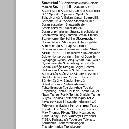
Souveränität
Sozialdemokraten
Soziale
Sozialpolitik
Medien
Spanien
SPAR
Spareinlagen
Sparmaßnahmen
Sparpolitik
SPD
Spenden
Spionage
Spirit FM
Spitzelvorwürfe
Spitzenämter
Sportpolitik
Sprache
Srđa Popović
Staatsanleihen
Staatsausgaben
Staatspräsident
Staatssekretär
Staatsstreich
Staatsunternehmen
Staatsverschuldung
Stadtentwicklung
Stafano Bottoni
Station
Steuerpolitik
Statuenstreit
Sterbehilfe
Steve Bannon
Stiftungen
Stiftungsgelder
Stimmenkauf
Strabag
Strafrecht
Strafzahlungen
Straßenblockaden
Streik
Strukturfonds
Subsidiarität
Subventionen
Subventionsprogramm
Suchoi Superjet
Synagoge
Syrien-Krieg
Syrienkrise
Syriza
Systemwandel
Szabadság tér
SZDSZ
Szebb Jövőért
Szeged
Sziget-Festival
Szilveszter Ókovács
Szilárd Demeter
Szolidaritás
Szárszó
Századvég
Székler
Székler-Autonomie
Székésféhervár
Sándor Csányi
Sándor Egervári
Säkularisierung
Sólyom Airways
Tabaklizenzen
Tag der Arbeit
Tag der
Empörung
Tamás Deutsch
Tamás Gaudi-
Nagy
Tamás Portik
Tamás Sneider
Tamás
Sulyok
Tapolca
Tarifsenkungen
TASZ
Tavares-Report
Taxiunternehmen
TEK
Terrorismus
Telekommunikation
Tesco
Theater
The New York Times
Theresa
May
Thomas Piketty
Tibor Navracsics
Tibor Szanyi
Tibor Várkonyi
Tierschutz
TISZA
Todesstrafe
Todestag
Toleranz
Tourismus
Transferzahlungen
Transformation
Transitzonen