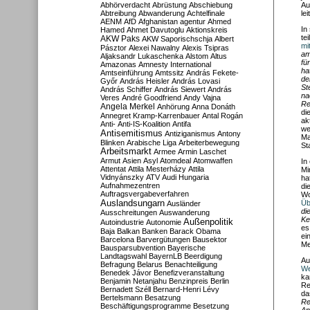
Abhörverdacht
Abrüstung
Abschiebung
Au
Abtreibung
Abwanderung
Achtelfinale
le
AENM
AfD
Afghanistan
agentur
Ahmed
In
Hamed
Ahmet Davutoglu
Aktionskreis
te
AKW Paks
AKW Saporischschja
Albert
mi
Pásztor
Alexei Nawalny
Alexis Tsipras
am
Aljaksandr Lukaschenka
Alstom
Altus
fü
Amazonas
Amnesty International
ha
Amtseinführung
Amtssitz
András Fekete-
de
Győr
András Heisler
András Lovasi
St
András Schiffer
András Siewert
András
na
Veres
André Goodfriend
Andy Vajna
Re
Angela Merkel
Anhörung
Anna Donáth
di
Annegret Kramp-Karrenbauer
Antal Rogán
ak
Anti-
Anti-IS-Koalition
Antifa
we
Antisemitismus
Antiziganismus
Antony
Ma
Blinken
Arabische Liga
Arbeiterbewegung
St
Arbeitsmarkt
Armee
Armin Laschet
Armut
Asien
Asyl
Atomdeal
Atomwaffen
In
Attentat
Attila Mesterházy
Attila
Mi
Vidnyánszky
ATV
Audi Hungaria
ha
Aufnahmezentren
di
Auftragsvergabeverfahren
Wo
Auslandsungarn
Üb
Ausländer
di
Ausschreitungen
Auswanderung
Ker
Außenpolitik
Autoindustrie
Autonomie
es
Baja
Balkan
Banken
Barack Obama
ei
Barcelona
Barvergütungen
Bausektor
Me
Bausparsubvention
Bayerische
Landtagswahl
BayernLB
Beerdigung
Au
Befragung
Belarus
Benachteiligung
We
Benedek Jávor
Benefizveranstaltung
ka
Benjamin Netanjahu
Benzinpreis
Berlin
Re
Bernadett Széll
Bernard-Henri Lévy
da
Bertelsmann
Besatzung
Re
Beschäftigungsprogramme
Besetzung