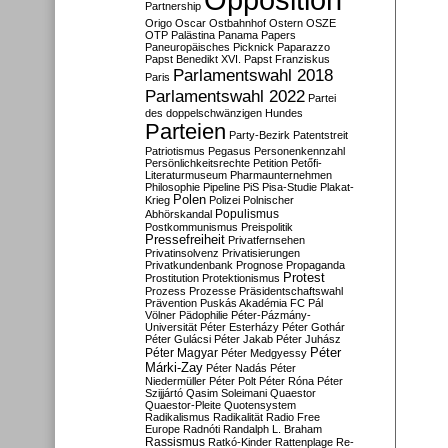
Partnership
Origo
Oscar
Ostbahnhof
Ostern
OSZE
OTP
Palästina
Panama Papers
Paneuropäisches Picknick
Paparazzo
Papst Benedikt XVI.
Papst Franziskus
Parlamentswahl 2018
Paris
Parlamentswahl 2022
Partei
des doppelschwänzigen Hundes
Parteien
Party-Bezirk
Patentstreit
Patriotismus
Pegasus
Personenkennzahl
Persönlichkeitsrechte
Petition
Petőfi-
Literaturmuseum
Pharmaunternehmen
Philosophie
Pipeline
PiS
Pisa-Studie
Plakat-
Polen
Krieg
Polizei
Polnischer
Populismus
Abhörskandal
Postkommunismus
Preispolitik
Pressefreiheit
Privatfernsehen
Privatinsolvenz
Privatisierungen
Privatkundenbank
Prognose
Propaganda
Protest
Prostitution
Protektionismus
Prozess
Prozesse
Präsidentschaftswahl
Prävention
Puskás Akadémia FC
Pál
Völner
Pädophilie
Péter-Pázmány-
Universität
Péter Esterházy
Péter Gothár
Péter Gulácsi
Péter Jakab
Péter Juhász
Péter
Péter Magyar
Péter Medgyessy
Márki-Zay
Péter Nadás
Péter
Niedermüller
Péter Polt
Péter Róna
Péter
Szijjártó
Qasim Soleimani
Quaestor
Quaestor-Pleite
Quotensystem
Radikalismus
Radikalität
Radio Free
Europe
Radnóti
Randalph L. Braham
Rassismus
Ratkó-Kinder
Rattenplage
Re-