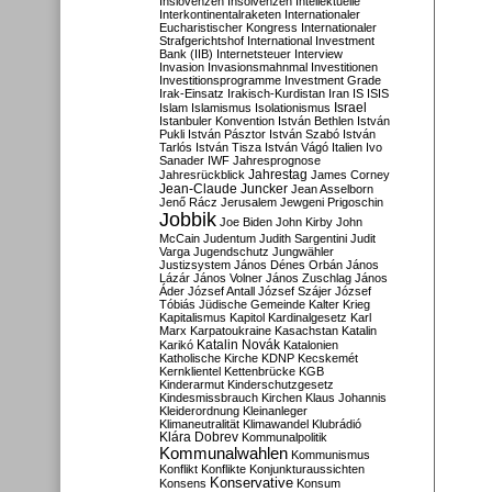
Inslovenzen
Insolvenzen
Intellektuelle
Interkontinentalraketen
Internationaler
Eucharistischer Kongress
Internationaler
Strafgerichtshof
International Investment
Bank (IIB)
Internetsteuer
Interview
Invasion
Invasionsmahnmal
Investitionen
Investitionsprogramme
Investment Grade
Irak-Einsatz
Irakisch-Kurdistan
Iran
IS
ISIS
Israel
Islam
Islamismus
Isolationismus
Istanbuler Konvention
István Bethlen
István
Pukli
István Pásztor
István Szabó
István
Tarlós
István Tisza
István Vágó
Italien
Ivo
Sanader
IWF
Jahresprognose
Jahrestag
Jahresrückblick
James Corney
Jean-Claude Juncker
Jean Asselborn
Jenő Rácz
Jerusalem
Jewgeni Prigoschin
Jobbik
Joe Biden
John Kirby
John
McCain
Judentum
Judith Sargentini
Judit
Varga
Jugendschutz
Jungwähler
Justizsystem
János Dénes Orbán
János
Lázár
János Volner
János Zuschlag
János
Áder
József Antall
József Szájer
József
Tóbiás
Jüdische Gemeinde
Kalter Krieg
Kapitalismus
Kapitol
Kardinalgesetz
Karl
Marx
Karpatoukraine
Kasachstan
Katalin
Katalin Novák
Karikó
Katalonien
Katholische Kirche
KDNP
Kecskemét
Kernklientel
Kettenbrücke
KGB
Kinderarmut
Kinderschutzgesetz
Kindesmissbrauch
Kirchen
Klaus Johannis
Kleiderordnung
Kleinanleger
Klimaneutralität
Klimawandel
Klubrádió
Klára Dobrev
Kommunalpolitik
Kommunalwahlen
Kommunismus
Konflikt
Konflikte
Konjunkturaussichten
Konservative
Konsens
Konsum