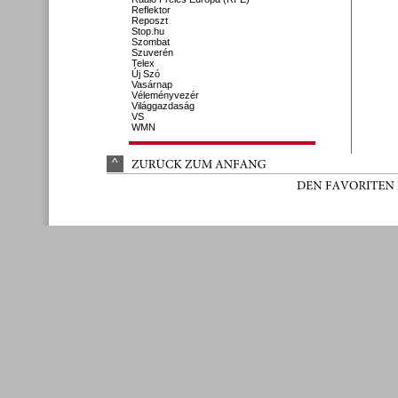
Reflektor
Reposzt
Stop.hu
Szombat
Szuverén
Telex
Új Szó
Vasárnap
Véleményvezér
Világgazdaság
VS
WMN
^
ZURÜ
CK 
ZUM 
ANFANG
DEN 
FAVORITEN 