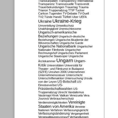
Transkarpatien
Transparency International
Transparenz
Transsexuelle
Transvestit
Trauerbekundungen
Trauertag
Trauma
Trianon
Truppenabzug
TTIP
Tucker
Carlson
Tugenden
TV-Debatte
TV-Duell
Türkei
TV2
Tünde Handó
Uber
UEFA
Ukraine-Krieg
Ukraine
Umverteilung
Umweltschutz
Unabhängigkeit
Unentschlossene
Ungarisch-amerikanische
Beziehungen
Ungarisch-deutsche
Beziehungen
Ungarische Akademie der
Wissenschaften
Ungarische Garde
Ungarische Nationalbank
Ungarischer
Nationaler Filmfonds
Ungarischer
Rechnungshof
Ungarisches Parlament
Ungarische Staatsoper
Ungarische
Ungarn
Ungarn-
Ärztekammer
Kritik
Universitäten
Universität für
Theater- und Filmkunst in Budapest
(SZFE)
Unruhen 2006
Unternehmen
Unternehmenssteuer
Unterschicht
Unterschriftenaktion
Untersuchung
Ursula
US-Botschaft
von der Leyen
US-
US-
Einreiseverbot
Präsidentschaftswahlen
US-
Truppenabzug
Utrecht
Vandalismus
Vasárnapi Hírek
Vatikan
Venezuela
Vera
Jourová
Verbraucherschutz
Vereinigte
Verdienstmöglichkeiten
Staaten von Amerika
Vereinte
Nationen
Verfahren
Verfassungsgericht
Verfassungsänderung
Vergangenheit
Vergewaltigungsvorwurf
Verhandlungen