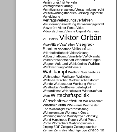
Verjährungsfrist
Verkehr
Vermögenserklärung
Vermögensverwaltung
Versammlungsrecht
Verschwörungstheorien
Versorgungstarife
Verteidigung
Vertragsverletzungsverfahren
Verurteilung
Verwaltung
Verwaltungsgericht
Veszprém
Victor Ponta
Video
Videofälschung
Vienna Capital Partners
Viktor Orbán
VIII. Bezirk
Visegrád-
Visa-Affäre
Visafreiheit
Staaten
Vodafone
Volksaufstand
Volksbefindlichkeit
Volkszählung
Vollbeschäftigung
Vorurteile
VW-Skandal
Völkerverwandtschaft
Waffenlieferungen
Wahlen
Wagner-Aufstand
Wahlbündnis
Wahlfälschung
Wahlgesetz
Wahlkampf
Wallfahrt
Wechselkurs
Weihnachten
Weltbank
Weltkrieg
Weltmeisterschaft
Weltwirtschaftsforum
Wende
Werbesteuer
Werbung
Werte
Westbalkan
Wettbewerbsfähigkeit
Wetterdienst
Whistleblower
Wiederaufbau
Wirtschaftspolitik
Wien
Wirtschaftswachstum
Wissenschaft
Wladimir Putin
WM-Finale
Woche der
Ehe
Wohltätigkeitsveranstaltung
Wohneigentum
Wohnpark Ócsa
Wohnungsmarkt
Wolodymyr Selenskyj
World Happiness Report
World Press
Photo
Wortschatz
Währungsunion
Xi
Jinping
ZDF
Zeitgeist
Zeitungssterben
Zensur
Zentrales Machtgefüge
Zinspolitik