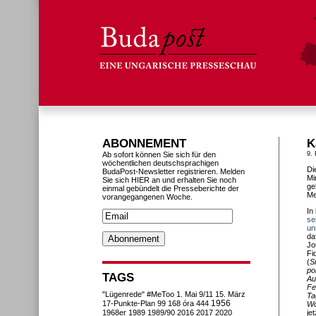
ABONNEMENT
K
Ab sofort können Sie sich für den
9.
wöchentlichen deutschsprachigen
Di
BudaPost-Newsletter registrieren. Melden
Mi
Sie sich HIER an und erhalten Sie noch
ge
einmal gebündelt die Presseberichte der
Me
vorangegangenen Woche.
In
se
un
da
Jo
Fi
(
S
po
TAGS
Au
Fe
"Lügenrede"
#MeToo
1. Mai
9/11
15. März
Ta
1956
17-Punkte-Plan
99
168 óra
444
Wo
1968er
1989
1989/90
2016
2017
2020
je