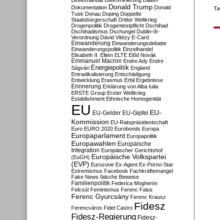
Direktmandat
Diskriminierung
Diäten
Donald Trump
Dokumentation
Donald
Ta
Tusk
Donau
Doping
Doppelte
Staatsbürgerschaft
Dritter Weltkrieg
Drogenpolitik
Drogentestpflicht
Dschihad
Dschihadismus
Dschungel
Dublin-III-
Verordnung
Dávid Vitézy
E-Card
Einwanderung
Einwanderungsdebatte
Einwanderungspolitik
Einzelhandel
Elisabeth II.
Eliten
ELTE
Előd Novák
Emmanuel Macron
Endre Ady
Endre
Energiepolitik
Ságvári
England
Entradikalisierung
Entschädigung
Entwicklung
Erasmus
Erbil
Ergebnisse
Erinnerung
Erklärung von Alba Iulia
ERSTE Group
Erster Weltkrieg
Establishment
Ethnische Homogenität
EU
EU-
EU-Gelder
EU-Gipfel
Kommission
EU-Ratspräsidentschaft
Euro
EURO 2020
Eurobonds
Europa
Europaparlament
Europapolitik
Europawahlen
Europäische
Integration
Europäischer Gerichtshof
Europäische Volkspartei
(EuGH)
(EVP)
Eurozone
Ex-Agent
Ex-Porno-Star
Extremismus
Facebook
Fachkräftemangel
Fake News
falsche Beweise
Familienpolitik
Federica Mogherini
Felcsút
Feminismus
Ferenc Falus
Ferenc Gyurcsány
Ferenc Krausz
Fidesz
Ferencváros
Fidel Castro
Fidesz-Regierung
Fidesz-