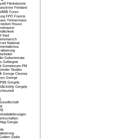
yelő
Filmindustrie
nanzkrise
Finnland
olitik
Forex-
ung
FPÖ
Francis
rans Timmermans
reedom House
reimaurer
dlichkeit
e
fried
densmarsch
ront National
mentalismus
alisierung
arbeiter
ikt
Geburtenrate
rs
Gefängnis
ik
Gemeinsam-PM
Gender Studies
ik
George Clooney
oys
George
ros
Gergely
arácsony
Gergely
chtsurteil
g
Gesellschaft
ng
tz
treidelieferungen
erkschaften
hlag
Giorgia
rde
alisierung
Golden Globe