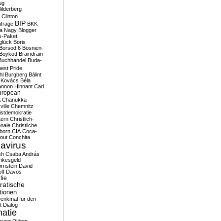
ug
ilderberg
l Clinton
BIP
frage
BKK
ka Nagy
Blogger
s-Paket
glück
Boris
Borsod 6
Bosnien-
Boykott
Braindrain
Buchhandel
Buda-
est Pride
hl
Burgberg
Bálint
 Kovács
Béla
nnon Hinnant
Carl
uropean
A
Chanukka
ville
Chemnitz
istdemokratie
Kern
Christlich-
onale
Christliche
born
CIA
Coca-
out
Conchita
avirus
sh
Csaba András
nkesgeld
rnstein
David
ff
Davos
fie
atische
tionen
enkmal für den
t
Dialog
atie