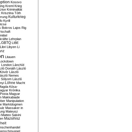
ption
Kosovo
ting
Kreml
Krieg
rise
Kriminalität
t
Krisztina Tóth
Kulturkrieg
erung
fo
Kyrill
tcse
s Bokros
Lajos Rig
tschaft
ittel
kräfte
Lehrplan
LGBTQ
LIBE
Libri
Libyen
Li
anz
on
Litauen
Lockdown
s
London
Lánchíd
zló Donáth
László
 Kövér
László
ászló Nemes
ó Sólyom
László
Löhne
nyi
Macht
Magda Kósa-
agyar Krónika
Posta
Magyar
n
Makkabiade
eber
Manipulation
te
Marktdogmen
ulz
Massaker in
ung
Mateusz
i
Matteo Salvini
en
Mazsihisz
heit
nschenhandel
henschmuggel