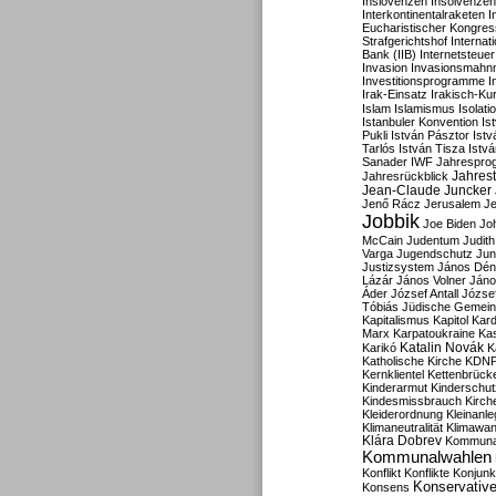
Inslovenzen
Insolvenzen
Interkontinentalraketen
I
Eucharistischer Kongres
Strafgerichtshof
Internat
Bank (IIB)
Internetsteuer
Invasion
Invasionsmahn
Investitionsprogramme
I
Irak-Einsatz
Irakisch-Ku
Islam
Islamismus
Isolat
Istanbuler Konvention
Is
Pukli
István Pásztor
Ist
Tarlós
István Tisza
Istv
Sanader
IWF
Jahrespro
Jahres
Jahresrückblick
Jean-Claude Juncker
Jenő Rácz
Jerusalem
Je
Jobbik
Joe Biden
Jo
McCain
Judentum
Judith
Varga
Jugendschutz
Jun
Justizsystem
János Dén
Lázár
János Volner
Jáno
Áder
József Antall
József
Tóbiás
Jüdische Gemei
Kapitalismus
Kapitol
Kard
Marx
Karpatoukraine
Ka
Katalin Novák
Karikó
K
Katholische Kirche
KDN
Kernklientel
Kettenbrück
Kinderarmut
Kinderschu
Kindesmissbrauch
Kirch
Kleiderordnung
Kleinanle
Klimaneutralität
Klimawan
Klára Dobrev
Kommunal
Kommunalwahlen
Konflikt
Konflikte
Konjunk
Konservativ
Konsens