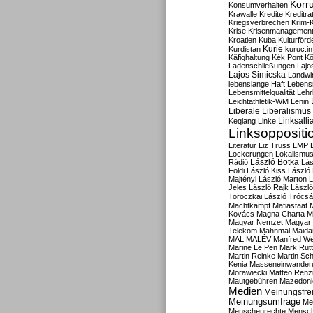
Korru
Konsumverhalten
Krawalle
Kredite
Kreditra
Kriegsverbrechen
Krim-K
Krise
Krisenmanagemen
Kroatien
Kuba
Kulturförd
Kurdistan
Kurie
kuruc.in
Käfighaltung
Kék Pont
Kö
Ladenschließungen
Lajo
Lajos Simicska
Landwir
lebenslange Haft
Lebensm
Lebensmittelqualität
Lehr
Leichtathletik-WM
Lenin
Liberale
Liberalismus
Linksalli
Keqiang
Linke
Linksoppositi
Literatur
Liz Truss
LMP
Lockerungen
Lokalismu
Rádió
László Botka
Lás
Földi
László Kiss
László
Majtényi
László Marton
L
Jeles
László Rajk
Lászl
Toroczkai
László Trócsá
Machtkampf
Mafiastaat
Kovács
Magna Charta
M
Magyar Nemzet
Magyar 
Telekom
Mahnmal
Maida
MAL
MALÉV
Manfred W
Marine Le Pen
Mark Rut
Martin Reinke
Martin Sch
Kenia
Masseneinwander
Morawiecki
Matteo Renz
Mautgebühren
Mazedoni
Medien
Meinungsfrei
Meinungsumfrage
Me
Menschenrechte
Mensc