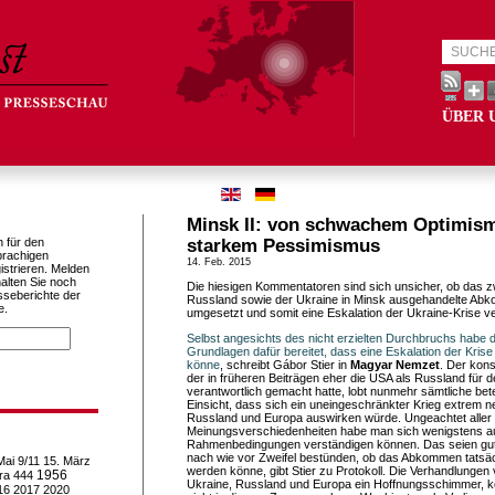
ÜBER 
Minsk II: von schwachem Optimis
h für den
starkem Pessimismus
prachigen
14. Feb. 2015
istrieren. Melden
alten Sie noch
Die hiesigen Kommentatoren sind sich unsicher, ob das 
sseberichte der
Russland sowie der Ukraine in Minsk ausgehandelte Abk
e.
umgesetzt und somit eine Eskalation der Ukraine-Krise v
Selbst angesichts des nicht erzielten Durchbruchs habe
Grundlagen dafür bereitet, dass eine Eskalation der Kris
könne
, schreibt Gábor Stier in
Magyar Nemzet
. Der kon
der in früheren Beiträgen eher die USA als Russland für d
verantwortlich gemacht hatte, lobt nunmehr sämtliche betei
Einsicht, dass sich ein uneingeschränkter Krieg extrem ne
Russland und Europa auswirken würde. Ungeachtet aller
Meinungsverschiedenheiten habe man sich wenigstens au
Rahmenbedingungen verständigen können. Das seien gut
nach wie vor Zweifel bestünden, ob das Abkommen tatsä
Mai
9/11
15. März
werden könne, gibt Stier zu Protokoll. Die Verhandlungen 
1956
ra
444
Ukraine, Russland und Europa ein Hoffnungsschimmer, ko
16
2017
2020