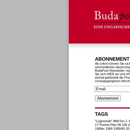
ABONNEMENT
Ab sofort können Sie sic
wöchentlichen deutschs
BudaPost-Newsletter reg
Sie sich HIER an und erh
einmal gebündelt die Pre
vorangegangenen Woch
TAGS
"Lügenrede"
#MeToo
1. 
17-Punkte-Plan
99
168 ó
1968er
1989
1989/90
20