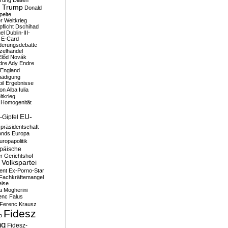
erung
Diäten
 Trump
Donald
pelte
er Weltkrieg
flicht
Dschihad
el
Dublin-III-
E-Card
derungsdebatte
zelhandel
Előd Novák
dre Ady
Endre
England
hädigung
il
Ergebnisse
n Alba Iulia
ltkrieg
 Homogenität
EU-
-Gipfel
präsidentschaft
onds
Europa
uropapolitik
päische
r Gerichtshof
Volkspartei
ent
Ex-Porno-Star
Fachkräftemangel
eise
a Mogherini
enc Falus
Ferenc Krausz
Fidesz
o
ng
Fidesz-