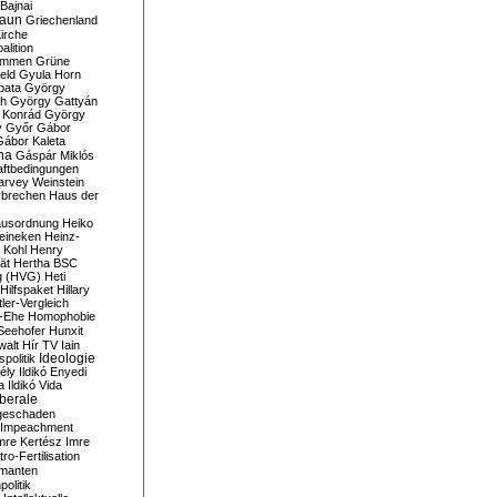
Bajnai
aun
Griechenland
irche
lition
ommen
Grüne
eld
Gyula Horn
pata
György
th
György Gattyán
 Konrád
György
y
Győr
Gábor
Gábor Kaleta
na
Gáspár Miklós
ftbedingungen
arvey Weinstein
brechen
Haus der
usordnung
Heiko
eineken
Heinz-
 Kohl
Henry
ät
Hertha BSC
g (HVG)
Heti
Hilfspaket
Hillary
tler-Vergleich
-Ehe
Homophobie
Seehofer
Hunxit
walt
Hír TV
Iain
spolitik
Ideologie
ély
Ildikó Enyedi
a
Ildikó Vida
liberale
geschaden
Impeachment
mre Kertész
Imre
itro-Fertilisation
rmanten
politik