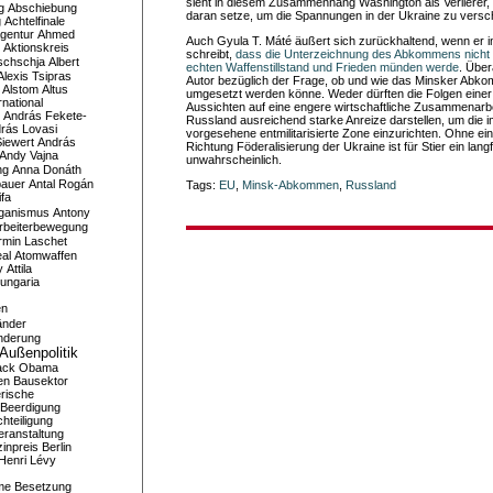
sieht in diesem Zusammenhang Washington als Verlierer, da
g
Abschiebung
daran setze, um die Spannungen in der Ukraine zu versc
g
Achtelfinale
gentur
Ahmed
Auch Gyula T. Máté äußert sich zurückhaltend, wenn er 
Aktionskreis
schreibt,
dass die Unterzeichnung des Abkommens nicht 
schschja
Albert
echten Waffenstillstand und Frieden münden werde
. Über
Alexis Tsipras
Autor bezüglich der Frage, ob und wie das Minsker Abko
Alstom
Altus
umgesetzt werden könne. Weder dürften die Folgen einer 
national
Aussichten auf eine engere wirtschaftliche Zusammenarb
András Fekete-
Russland ausreichend starke Anreize darstellen, um die
rás Lovasi
vorgesehene entmilitarisierte Zone einzurichten. Ohne eine
iewert
András
Richtung Föderalisierung der Ukraine ist für Stier ein lang
Andy Vajna
unwahrscheinlich.
ng
Anna Donáth
bauer
Antal Rogán
Tags:
EU
,
Minsk-Abkommen
,
Russland
ifa
iganismus
Antony
rbeiterbewegung
rmin Laschet
al
Atomwaffen
y
Attila
ungaria
en
änder
nderung
Außenpolitik
ack Obama
en
Bausektor
rische
Beerdigung
hteiligung
eranstaltung
inpreis
Berlin
Henri Lévy
me
Besetzung