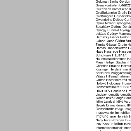
Goldman Sachs
Gordon 
Grenzz
Grenzkontrollen
Griechisch-katholische K
Großbritannien
Große Koa
Großungarn
Grundeink
Gwendoline Delbos-Corfi
Gyula Molnár
Gyöngyös
Budaházy
György Doná
György Hunvald
György
Lukács
György Matolcs
Demszky
Gábor Fodor
Gábor Vo
Gábor Simon
Tamás
Gáspár Orbán
Ha
Hamas
Handelsketten
H
Hass
Hassrede
Hassver
Haushalt
Schicksale
Haushaltseinkommen
Ha
Maas
Heiliger Stephan
H
Christian Strache
Helmut
Kissinger
Herdenimmunit
Berlin
Heti Világgazdasá
Válasz
Hilfsmaßnahmen
Clinton
Historikerstreit
Hi
Hollókő
Holocaust
Homo
Homosexualität
Horst 
Huxit
HÉV
Häusliche Ge
Lindsay
Identität
Identität
Ikonen
Ildikó Bangó Borb
Ildikó Lendvai
Ildikó Varg
Il
Illegale Einwanderung
Demokratie
Image
Ima
Imagewandel
Immobilien
Impfung
Imre Horváth
I
Nagy
Imre Pozsgay
In-v
Inflation
INA
Index
Info
Informationsfreiheit
Innen