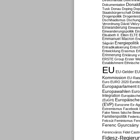
Direktmandat
Diskrimini
Donald
Dokumentation
Tusk
Donau
Doping
Dop
Staatsbürgerschaft
Dritt
Drogenpolitik
Drogentestp
Dschihadismus
Dschung
Verordnung
Dávid Vitézy
Einwanderung
Einwan
Einwanderungspolitik
Ein
Elisabeth II.
Eliten
ELTE
Emmanuel Macron
En
Energiepolitik
Ságvári
Entradikalisierung
Entsc
Entwicklung
Erasmus
Erb
Erinnerung
Erklärung vo
ERSTE Group
Erster We
Establishment
Ethnische
EU
EU-Gelder
EU
Kommission
EU-Rats
Euro
EURO 2020
Eurob
Europaparlament
E
Europawahlen
Euro
Integration
Europäische
Europäische 
(EuGH)
(EVP)
Eurozone
Ex-Ag
Extremismus
Facebook
Fake News
falsche Bew
Familienpolitik
Federic
Felcsút
Feminismus
Fer
Ferenc Gyurcsány
Ferencváros
Fidel Castr
Fidesz-Regieru