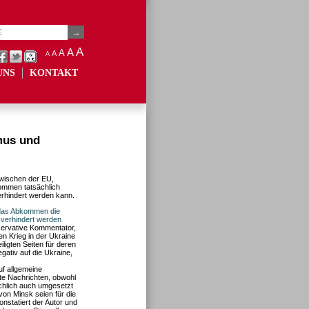
A
A
A
A
A
UNS
KONTAKT
mus und
zwischen der EU,
ommen tatsächlich
erhindert werden kann.
 das Abkommen die
e verhindert werden
servative Kommentator,
en Krieg in der Ukraine
ligten Seiten für deren
gativ auf die Ukraine,
f allgemeine
e Nachrichten, obwohl
chlich auch umgesetzt
von Minsk seien für die
nstatiert der Autor und