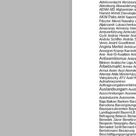
Abhörverdacht
Abrüstun
Abtreibung
Abwanderun
AENM
AfD
Afghanistan
a
Hamed
Ahmet Davutoglu
AKW Paks
AKW Sapori
Pásztor
Alexei Nawalny
Aljaksandr Lukaschenka
Amazonas
Amnesty Inter
Amtseinführung
Amtssitz
Győr
András Heisler
And
András Schiffer
András S
Veres
André Goodfriend
Angela Merkel
Anhöru
Annegret Kramp-Karren
Anti-
Anti-IS-Koalition
Ant
Antisemitismus
Antiz
Blinken
Arabische Liga
A
Arbeitsmarkt
Armee
A
Armut
Asien
Asyl
Atomde
Attentat
Attila Mesterház
Vidnyánszky
ATV
Audi H
Aufnahmezentren
Auftragsvergabeverfahr
Auslandsungarn
Ausl
Ausschreitungen
Auswa
Autoindustrie
Autonomie
Baja
Balkan
Banken
Bar
Barcelona
Barvergütung
Bausparsubvention
Baye
Landtagswahl
BayernLB
Befragung
Belarus
Benac
Benedek Jávor
Benefizv
Benjamin Netanjahu
Benz
Bernadett Széll
Bernard-
Bertelsmann
Besatzung
Beschäftigungsprogram