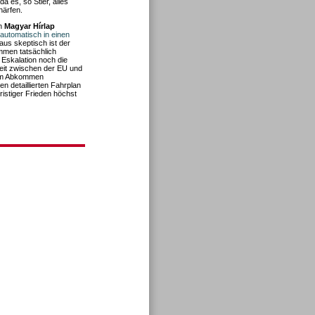
 es, so Stier, alles
härfen.
in
Magyar Hírlap
automatisch in einen
aus skeptisch ist der
mmen tatsächlich
Eskalation noch die
eit zwischen der EU und
 im Abkommen
n detaillierten Fahrplan
fristiger Frieden höchst