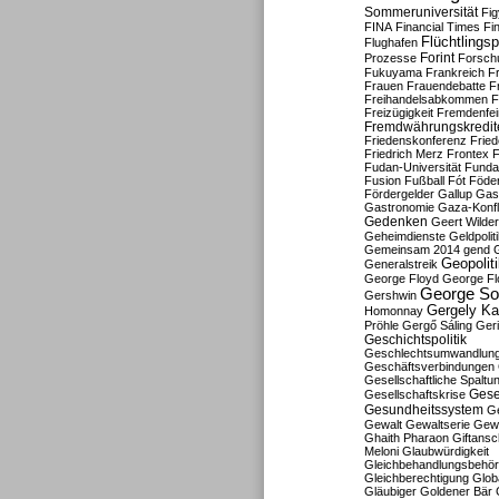
Sommeruniversität
Fig
FINA
Financial Times
Fi
Flüchtlingsp
Flughafen
Forint
Prozesse
Forsch
Fukuyama
Frankreich
F
Frauen
Frauendebatte
F
Freihandelsabkommen
F
Freizügigkeit
Fremdenfein
Fremdwährungskredit
Friedenskonferenz
Frie
Friedrich Merz
Frontex
F
Fudan-Universität
Funda
Fusion
Fußball
Fót
Föder
Fördergelder
Gallup
Gast
Gastronomie
Gaza-Konfl
Gedenken
Geert Wilde
Geheimdienste
Geldpolit
Gemeinsam 2014
gend
Geopolit
Generalstreik
George Floyd
George Fl
George So
Gershwin
Gergely K
Homonnay
Pröhle
Gergő Sáling
Geri
Geschichtspolitik
Geschlechtsumwandlun
Geschäftsverbindungen
Gesellschaftliche Spaltu
Gese
Gesellschaftskrise
Gesundheitssystem
Ge
Gewalt
Gewaltserie
Gew
Ghaith Pharaon
Giftansc
Meloni
Glaubwürdigkeit
Gleichbehandlungsbehö
Gleichberechtigung
Glob
Gläubiger
Goldener Bär