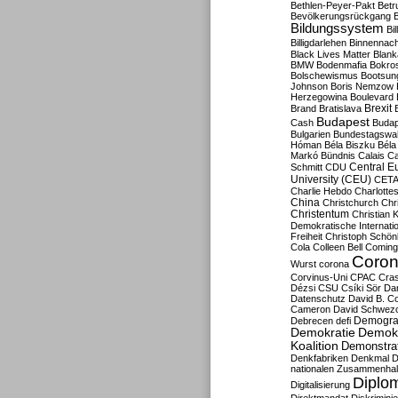
Bethlen-Peyer-Pakt
Betr
Bevölkerungsrückgang
B
Bildungssystem
Bil
Billigdarlehen
Binnennach
Black Lives Matter
Blan
BMW
Bodenmafia
Bokro
Bolschewismus
Bootsun
Johnson
Boris Nemzow
Herzegowina
Boulevard
Brexit
Brand
Bratislava
Budapest
Cash
Budap
Bulgarien
Bundestagswa
Hóman
Béla Biszku
Béla
Markó
Bündnis
Calais
Ca
Central E
Schmitt
CDU
University (CEU)
CET
Charlie Hebdo
Charlottes
China
Christchurch
Chr
Christentum
Christian 
Demokratische Internati
Freiheit
Christoph Schön
Cola
Colleen Bell
Coming
Coron
Wurst
corona
Corvinus-Uni
CPAC
Cra
Dézsi
CSU
Csíki Sör
Da
Datenschutz
David B. Co
Cameron
David Schwezo
Demogra
Debrecen
defi
Demokratie
Demokr
Koalition
Demonstra
Denkfabriken
Denkmal
D
nationalen Zusammenhal
Diplom
Digitalisierung