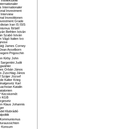
Intellektuelle
nternationaler
s
Internationaler
ional Investment
Interview
mal
Investitionen
nvestment Grade
rdistan
Iran
IS
ISIS
Israel
ionismus
tván Bethlen
István
ván Szabó
István
án Vágó
Italien
Ivo
gnose
tag
James Corney
Jean Asselborn
wgeni Prigoschin
hn Kirby
John
 Sargentini
Judit
gwähler
es Orbán
János
s Zuschlag
János
 Szájer
József
nde
Kalter Krieg
inalgesetz
Karl
sachstan
Katalin
atalonien
P
Kecskemét
e
KGB
tzgesetz
en
Klaus Johannis
ger
del
Klubrádió
politik
Kommunismus
turaussichten
e
Konsum