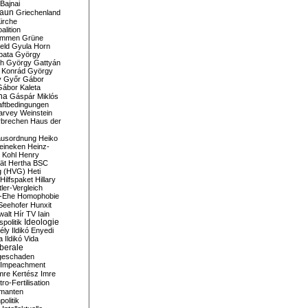
Bajnai
aun
Griechenland
irche
lition
ommen
Grüne
eld
Gyula Horn
pata
György
th
György Gattyán
 Konrád
György
y
Győr
Gábor
Gábor Kaleta
na
Gáspár Miklós
ftbedingungen
arvey Weinstein
brechen
Haus der
usordnung
Heiko
eineken
Heinz-
 Kohl
Henry
ät
Hertha BSC
g (HVG)
Heti
Hilfspaket
Hillary
tler-Vergleich
-Ehe
Homophobie
Seehofer
Hunxit
walt
Hír TV
Iain
spolitik
Ideologie
ély
Ildikó Enyedi
a
Ildikó Vida
liberale
geschaden
Impeachment
mre Kertész
Imre
itro-Fertilisation
rmanten
politik