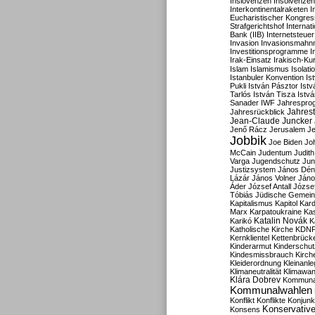
Inslovenzen
Insolvenzen
Interkontinentalraketen
I
Eucharistischer Kongres
Strafgerichtshof
Internat
Bank (IIB)
Internetsteuer
Invasion
Invasionsmahn
Investitionsprogramme
I
Irak-Einsatz
Irakisch-Ku
Islam
Islamismus
Isolat
Istanbuler Konvention
Is
Pukli
István Pásztor
Ist
Tarlós
István Tisza
Istv
Sanader
IWF
Jahrespro
Jahres
Jahresrückblick
Jean-Claude Juncker
Jenő Rácz
Jerusalem
Je
Jobbik
Joe Biden
Jo
McCain
Judentum
Judith
Varga
Jugendschutz
Jun
Justizsystem
János Dén
Lázár
János Volner
Jáno
Áder
József Antall
József
Tóbiás
Jüdische Gemei
Kapitalismus
Kapitol
Kard
Marx
Karpatoukraine
Ka
Katalin Novák
Karikó
K
Katholische Kirche
KDN
Kernklientel
Kettenbrück
Kinderarmut
Kinderschu
Kindesmissbrauch
Kirch
Kleiderordnung
Kleinanle
Klimaneutralität
Klimawan
Klára Dobrev
Kommunal
Kommunalwahlen
Konflikt
Konflikte
Konjunk
Konservativ
Konsens