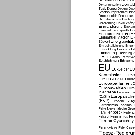
Direktmandat
Diskrimini
Donald
Dokumentation
Tusk
Donau
Doping
Dop
Staatsbürgerschaft
Dritt
Drogenpolitik
Drogentestp
Dschihadismus
Dschung
Verordnung
Dávid Vitézy
Einwanderung
Einwan
Einwanderungspolitik
Ein
Elisabeth II.
Eliten
ELTE
Emmanuel Macron
En
Energiepolitik
Ságvári
Entradikalisierung
Entsc
Entwicklung
Erasmus
Erb
Erinnerung
Erklärung vo
ERSTE Group
Erster We
Establishment
Ethnische
EU
EU-Gelder
EU
Kommission
EU-Rats
Euro
EURO 2020
Eurob
Europaparlament
E
Europawahlen
Euro
Integration
Europäische
Europäische 
(EuGH)
(EVP)
Eurozone
Ex-Ag
Extremismus
Facebook
Fake News
falsche Bew
Familienpolitik
Federic
Felcsút
Feminismus
Fer
Ferenc Gyurcsány
Ferencváros
Fidel Castr
Fidesz-Regieru