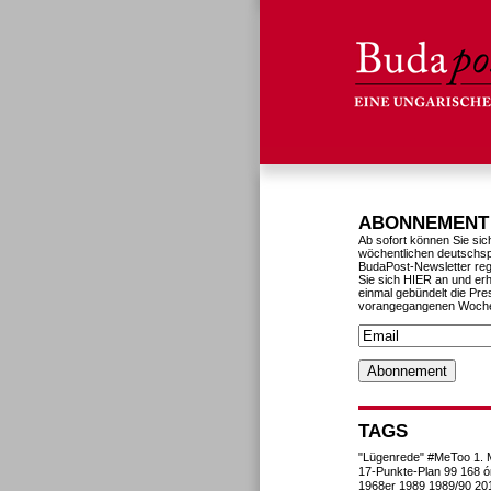
ABONNEMENT
Ab sofort können Sie sic
wöchentlichen deutschs
BudaPost-Newsletter reg
Sie sich HIER an und erh
einmal gebündelt die Pre
vorangegangenen Woch
TAGS
"Lügenrede"
#MeToo
1. 
17-Punkte-Plan
99
168 ó
1968er
1989
1989/90
20