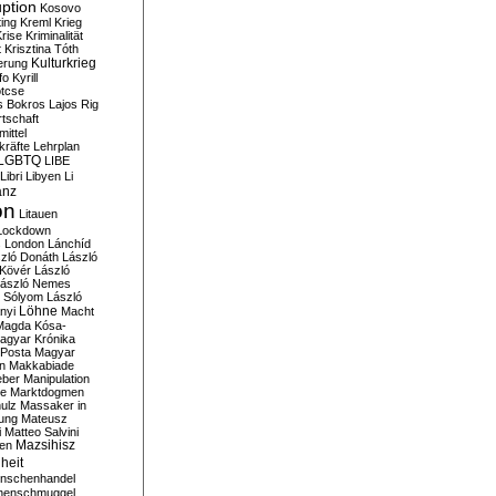
ption
Kosovo
ting
Kreml
Krieg
rise
Kriminalität
t
Krisztina Tóth
Kulturkrieg
erung
fo
Kyrill
tcse
s Bokros
Lajos Rig
tschaft
ittel
kräfte
Lehrplan
LGBTQ
LIBE
Libri
Libyen
Li
anz
on
Litauen
Lockdown
s
London
Lánchíd
zló Donáth
László
 Kövér
László
ászló Nemes
ó Sólyom
László
Löhne
nyi
Macht
Magda Kósa-
agyar Krónika
Posta
Magyar
n
Makkabiade
eber
Manipulation
te
Marktdogmen
ulz
Massaker in
ung
Mateusz
i
Matteo Salvini
en
Mazsihisz
heit
nschenhandel
henschmuggel