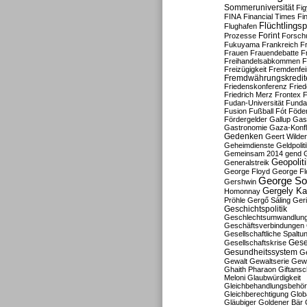
Sommeruniversität
Fig
FINA
Financial Times
Fi
Flüchtlingsp
Flughafen
Forint
Prozesse
Forsch
Fukuyama
Frankreich
F
Frauen
Frauendebatte
F
Freihandelsabkommen
F
Freizügigkeit
Fremdenfein
Fremdwährungskredit
Friedenskonferenz
Frie
Friedrich Merz
Frontex
F
Fudan-Universität
Funda
Fusion
Fußball
Fót
Föder
Fördergelder
Gallup
Gast
Gastronomie
Gaza-Konfl
Gedenken
Geert Wilde
Geheimdienste
Geldpolit
Gemeinsam 2014
gend
Geopolit
Generalstreik
George Floyd
George Fl
George So
Gershwin
Gergely K
Homonnay
Pröhle
Gergő Sáling
Geri
Geschichtspolitik
Geschlechtsumwandlun
Geschäftsverbindungen
Gesellschaftliche Spaltu
Gese
Gesellschaftskrise
Gesundheitssystem
Ge
Gewalt
Gewaltserie
Gew
Ghaith Pharaon
Giftansc
Meloni
Glaubwürdigkeit
Gleichbehandlungsbehö
Gleichberechtigung
Glob
Gläubiger
Goldener Bär