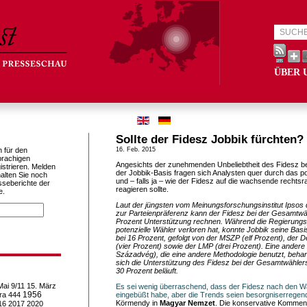
ÜBER 
Sollte der Fidesz Jobbik fürchten?
h für den
16. Feb. 2015
prachigen
Angesichts der zunehmenden Unbeliebtheit des Fidesz bei
istrieren. Melden
der Jobbik-Basis fragen sich Analysten quer durch das po
alten Sie noch
und – falls ja – wie der Fidesz auf die wachsende rechts
sseberichte der
reagieren sollte.
e.
Laut der jüngsten vom Meinungsforschungsinstitut Ipsos
zur Parteienpräferenz kann der Fidesz bei der Gesamtwäh
Prozent Unterstützung rechnen. Während die Regierungspa
potenzielle Wähler verloren hat, konnte Jobbik seine Basi
bei 16 Prozent, gefolgt von der MSZP (elf Prozent), der 
(vier Prozent) sowie der LMP (drei Prozent). Eine ander
Századvég), die eine andere Methodologie benutzt, behar
sich die Unterstützung des Fidesz bei der Gesamtwählers
30 Prozent beläuft.
Mai
9/11
15. März
Es sei wenig überraschend, dass der Fidesz nach den Wa
1956
ra
444
eingebüßt habe, aber die Trends seien besorgniserregen
Körmendy in
Magyar Nemzet
. Die konservative Komment
16
2017
2020