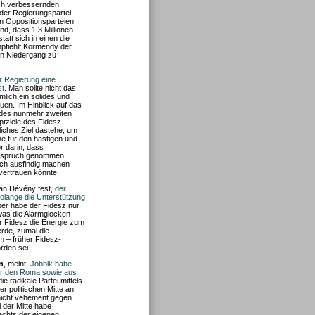
ich verbessernden
 der Regierungspartei
en Oppositionsparteien
d, dass 1,3 Millionen
att sich in einen die
mpfiehlt Körmendy der
en Niedergang zu
r Regierung eine
st
. Man sollte nicht das
lich ein solides und
en. Im Hinblick auf das
s des nunmehr zweiten
ptziele des Fidesz
liches Ziel dastehe, um
e für den hastigen und
r darin, dass
 Anspruch genommen
och ausfindig machen
vertrauen könnte.
ván Dévény fest,
der
olange die Unterstützung
aber habe der Fidesz nur
 was die Alarmglocken
er Fidesz die Energie zum
rde, zumal die
em – früher Fidesz-
rden sei.
n
, meint,
Jobbik habe
er den Roma sowie aus
ie radikale Partei mittels
 politischen Mitte an.
 nicht vehement gegen
i der Mitte habe
rechts der eigenen