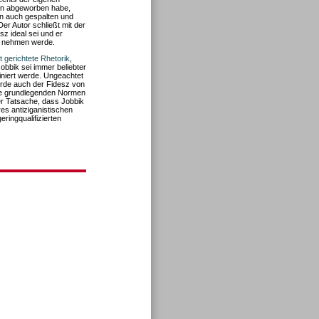
ken abgeworben habe,
ion auch gespalten und
 Autor schließt mit der
sz ideal sei und er
uz nehmen werde.
 gerichtete Rhetorik
,
Jobbik sei immer beliebter
iniert werde. Ungeachtet
erde auch der Fidesz von
die grundlegenden Normen
der Tatsache, dass Jobbik
es antiziganistischen
ringqualifizierten