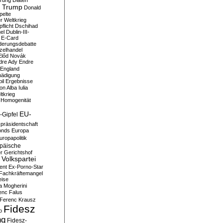
erung
Diäten
 Trump
Donald
pelte
er Weltkrieg
flicht
Dschihad
el
Dublin-III-
E-Card
derungsdebatte
zelhandel
Előd Novák
dre Ady
Endre
England
hädigung
il
Ergebnisse
n Alba Iulia
ltkrieg
 Homogenität
EU-
-Gipfel
präsidentschaft
onds
Europa
uropapolitik
päische
r Gerichtshof
Volkspartei
ent
Ex-Porno-Star
Fachkräftemangel
eise
a Mogherini
enc Falus
Ferenc Krausz
Fidesz
o
ng
Fidesz-