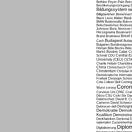
Bethlen-Peyer-Pakt
Betr
Bevölkerungsrückgang
B
Bildungssystem
Bil
Billigdarlehen
Binnennach
Black Lives Matter
Blan
BMW
Bodenmafia
Bokro
Bolschewismus
Bootsun
Johnson
Boris Nemzow
Herzegowina
Boulevard
Brexit
Brand
Bratislava
Budapest
Cash
Budap
Bulgarien
Bundestagswa
Hóman
Béla Biszku
Béla
Markó
Bündnis
Calais
Ca
Central E
Schmitt
CDU
University (CEU)
CET
Charlie Hebdo
Charlottes
China
Christchurch
Chr
Christentum
Christian 
Demokratische Internati
Freiheit
Christoph Schön
Cola
Colleen Bell
Coming
Coron
Wurst
corona
Corvinus-Uni
CPAC
Cra
Dézsi
CSU
Csíki Sör
Da
Datenschutz
David B. Co
Cameron
David Schwezo
Demogra
Debrecen
defi
Demokratie
Demokr
Koalition
Demonstra
Denkfabriken
Denkmal
D
nationalen Zusammenhal
Diplom
Digitalisierung