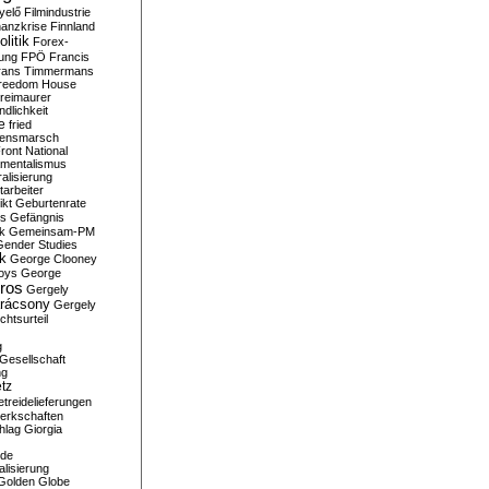
yelő
Filmindustrie
nanzkrise
Finnland
olitik
Forex-
ung
FPÖ
Francis
rans Timmermans
reedom House
reimaurer
dlichkeit
e
fried
densmarsch
ront National
mentalismus
alisierung
arbeiter
ikt
Geburtenrate
rs
Gefängnis
ik
Gemeinsam-PM
Gender Studies
ik
George Clooney
oys
George
ros
Gergely
arácsony
Gergely
chtsurteil
g
Gesellschaft
ng
tz
treidelieferungen
erkschaften
hlag
Giorgia
rde
alisierung
Golden Globe