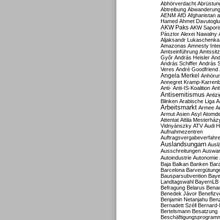
Abhörverdacht
Abrüstun
Abtreibung
Abwanderun
AENM
AfD
Afghanistan
a
Hamed
Ahmet Davutoglu
AKW Paks
AKW Sapori
Pásztor
Alexei Nawalny
Aljaksandr Lukaschenka
Amazonas
Amnesty Inter
Amtseinführung
Amtssitz
Győr
András Heisler
And
András Schiffer
András S
Veres
André Goodfriend
Angela Merkel
Anhöru
Annegret Kramp-Karren
Anti-
Anti-IS-Koalition
Ant
Antisemitismus
Antiz
Blinken
Arabische Liga
A
Arbeitsmarkt
Armee
A
Armut
Asien
Asyl
Atomde
Attentat
Attila Mesterház
Vidnyánszky
ATV
Audi H
Aufnahmezentren
Auftragsvergabeverfahr
Auslandsungarn
Ausl
Ausschreitungen
Auswa
Autoindustrie
Autonomie
Baja
Balkan
Banken
Bar
Barcelona
Barvergütung
Bausparsubvention
Baye
Landtagswahl
BayernLB
Befragung
Belarus
Benac
Benedek Jávor
Benefizv
Benjamin Netanjahu
Benz
Bernadett Széll
Bernard-
Bertelsmann
Besatzung
Beschäftigungsprogram