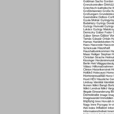
Goldman Sachs
Gordon 
Grenzz
Grenzkontrollen
Griechisch-katholische K
Großbritannien
Große Koa
Großungarn
Grundeink
Gwendoline Delbos-Corfi
Gyula Molnár
Gyöngyös
Budaházy
György Doná
György Hunvald
György
Lukács
György Matolcs
Demszky
Gábor Fodor
Gábor Vo
Gábor Simon
Tamás
Gáspár Orbán
Ha
Hamas
Handelsketten
H
Hass
Hassrede
Hassver
Haushalt
Schicksale
Haushaltseinkommen
Ha
Maas
Heiliger Stephan
H
Christian Strache
Helmut
Kissinger
Herdenimmunit
Berlin
Heti Világgazdasá
Válasz
Hilfsmaßnahmen
Clinton
Historikerstreit
Hi
Hollókő
Holocaust
Homo
Homosexualität
Horst 
Huxit
HÉV
Häusliche Ge
Lindsay
Identität
Identität
Ikonen
Ildikó Bangó Borb
Ildikó Lendvai
Ildikó Varg
Il
Illegale Einwanderung
Demokratie
Image
Ima
Imagewandel
Immobilien
Impfung
Imre Horváth
I
Nagy
Imre Pozsgay
In-v
Inflation
INA
Index
Info
Informationsfreiheit
Innen