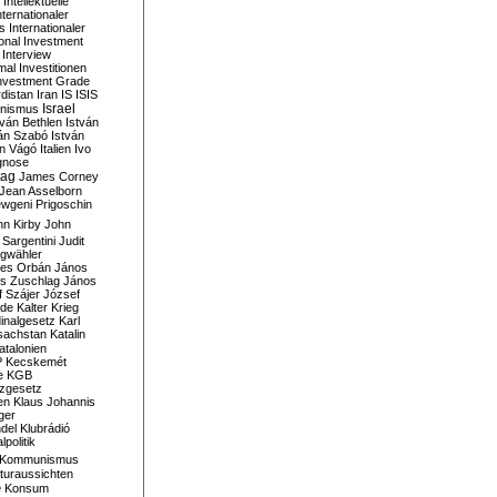
Intellektuelle
nternationaler
s
Internationaler
ional Investment
Interview
mal
Investitionen
nvestment Grade
rdistan
Iran
IS
ISIS
Israel
ionismus
tván Bethlen
István
ván Szabó
István
án Vágó
Italien
Ivo
gnose
tag
James Corney
Jean Asselborn
wgeni Prigoschin
hn Kirby
John
 Sargentini
Judit
gwähler
es Orbán
János
s Zuschlag
János
 Szájer
József
nde
Kalter Krieg
inalgesetz
Karl
sachstan
Katalin
atalonien
P
Kecskemét
e
KGB
tzgesetz
en
Klaus Johannis
ger
del
Klubrádió
politik
Kommunismus
turaussichten
e
Konsum