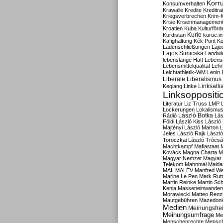
Korru
Konsumverhalten
Krawalle
Kredite
Kreditra
Kriegsverbrechen
Krim-K
Krise
Krisenmanagemen
Kroatien
Kuba
Kulturförd
Kurdistan
Kurie
kuruc.in
Käfighaltung
Kék Pont
Kö
Ladenschließungen
Lajo
Lajos Simicska
Landwir
lebenslange Haft
Lebensm
Lebensmittelqualität
Lehr
Leichtathletik-WM
Lenin
Liberale
Liberalismus
Linksalli
Keqiang
Linke
Linksoppositi
Literatur
Liz Truss
LMP
Lockerungen
Lokalismu
Rádió
László Botka
Lás
Földi
László Kiss
László
Majtényi
László Marton
L
Jeles
László Rajk
Lászl
Toroczkai
László Trócsá
Machtkampf
Mafiastaat
Kovács
Magna Charta
M
Magyar Nemzet
Magyar 
Telekom
Mahnmal
Maida
MAL
MALÉV
Manfred W
Marine Le Pen
Mark Rut
Martin Reinke
Martin Sch
Kenia
Masseneinwander
Morawiecki
Matteo Renz
Mautgebühren
Mazedoni
Medien
Meinungsfrei
Meinungsumfrage
Me
Menschenrechte
Mensc