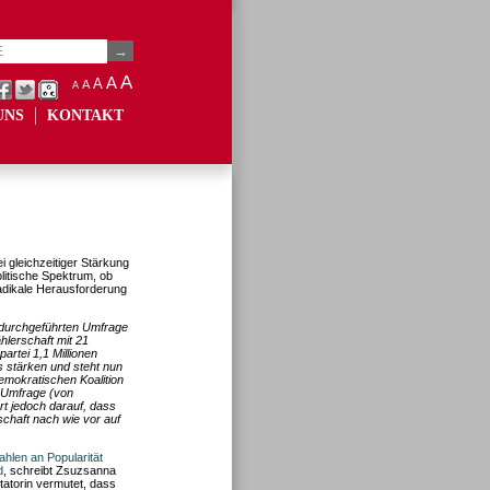
A
A
A
A
A
UNS
KONTAKT
 gleichzeitiger Stärkung
litische Spektrum, ob
radikale Herausforderung
 durchgeführten Umfrage
lerschaft mit 21
rtei 1,1 Millionen
s stärken und steht nun
Demokratischen Koalition
e Umfrage (von
rt jedoch darauf, dass
chaft nach wie vor auf
hlen an Popularität
d
, schreibt Zsuzsanna
atorin vermutet, dass