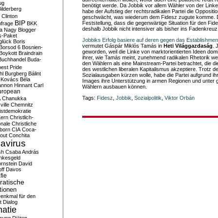
ug
benötigt werde. Da Jobbik vor allem Wähler von der Lin
ilderberg
habe der Aufstieg der rechtsradikalen Partei die Opposit
l Clinton
geschwächt, was wiederum dem Fidesz zugute komme. Der
BIP
Feststellung, dass die gegenwärtige Situation für den Fide
frage
BKK
deshalb Jobbik nicht intensiver als bisher ins Fadenkre
ka Nagy
Blogger
s-Paket
Jobbiks Erfolg basiere auf deren gegen das Establishment
glück
Boris
vermutet Gáspár Miklós Tamás in
Heti Világgazdaság
. 
Borsod 6
Bosnien-
geworden, weil die Linke von marktorientierten Ideen dom
Boykott
Braindrain
ihrer, wie Tamás meint, zunehmend radikalen Rhetorik w
Buchhandel
Buda-
den Wählern als eine Mainstream-Partei betrachtet, die 
est Pride
des westlichen liberalen Kapitalismus akzeptiere. Trotz 
hl
Burgberg
Bálint
Sozialausgaben kürzen wolle, habe die Partei aufgrund ihr
 Kovács
Béla
Images ihre Unterstützung in armen Regionen und unter ge
nnon Hinnant
Carl
Wählern ausbauen können.
uropean
Tags:
Fidesz
,
Jobbik
,
Sozialpolitik
,
Viktor Orbán
A
Chanukka
ville
Chemnitz
istdemokratie
Kern
Christlich-
onale
Christliche
born
CIA
Coca-
out
Conchita
avirus
sh
Csaba András
nkesgeld
rnstein
David
ff
Davos
fie
atische
tionen
enkmal für den
t
Dialog
atie