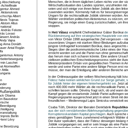
Menschen, die in ihrem täglichen Leben nichts von der s
g
Abschiebung
Wirtschaftssituation des Landes spürten, unzufrieden mit
g
Achtelfinale
seien und sich einige von ihnen lieber Jobbik als den link
gentur
Ahmed
zuwenden würden. Körmendy hält es für besorgniserregen
Aktionskreis
Ungarn für die rechtsradikale Jobbik stimmen würden. Anst
schschja
Albert
Wähler verdrießen politischen Aktionismus zu stürzen, e
Alexis Tsipras
Regierung, sie möge einen Gang zurückschalten, um ihr
Alstom
Altus
stoppen.
national
András Fekete-
In
Heti Válasz
empfiehlt Chefredakteur Gábor Borókai
de
rás Lovasi
Rückbesinnung auf ihre strategischen Hauptziele von ein
iewert
András
von Viktor Orbán 1998 ausgemachte Ziel vergessen – näm
Andy Vajna
souveränes Ungarn mit starken West-Bindungen aufzubau
ng
Anna Donáth
jüngste Umfragetief konstatiert Borókai, dass angesicht
bauer
Antal Rogán
Sieges über die postkommunistische Linke eines der Hau
ifa
erreicht worden sei und die Partei nun ohne gemeinschaft
iganismus
Antony
das herum man sich scharen könnte. Eine andere Ursach
rbeiterbewegung
ziellosen politischen Entscheidungsprozess sieht der Auto
rmin Laschet
Ministerpräsident Orbán von geopolitischen Themen in
al
Atomwaffen
werde und seine Partei eine andere fähige Person erst n
y
Attila
müsse, der man die Erledigung aller anderen Bereiche an
ungaria
In der Onlineausgabe der selben Wochenzeitung hält Ist
en
Fidesz habe keinen wirklichen Grund zur Sorge gehabt, s
für Jobbik hinter der eigenen hinterhergehinkt sei
. Jetzt 
änder
noch 400.000 mehr Wähler als die rechtsradikale Partei,
nderung
schrillen lassen sollte. Dévény fragt sich, ob und wann d
Außenpolitik
Kampf gegen die erstarkende Jobbik-Partei aufbringen we
ack Obama
Regierungspartei ausgerechnet jetzt in einen Streit mit d
en
Bausektor
freundlichen – Medienmogul Lajos Simicska verwickelt wo
rische
Beerdigung
Csaba Tóth, Direktor der liberalen Denkfabrik
Republiko
hteiligung
aus der sich verstärkenden Ablehnungshaltung gegenüb
eranstaltung
Korruptionsskandalen Kapital geschlagen
. Auch spreche d
inpreis
Berlin
eines gemäßigten Tones zunehmend erfolgreich Wähler der
Henri Lévy
Der Autor spekuliert, dass der Fidesz deswegen bislang
Jobbik vorgegangen sei, weil er sein Image als eine Parte
me
Besetzung
aufrechterhalten wollen, wofür auch eine politische Kraft 