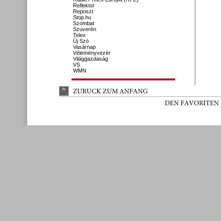
Reflektor
Reposzt
Stop.hu
Szombat
Szuverén
Telex
Új Szó
Vasárnap
Véleményvezér
Világgazdaság
VS
WMN
^
ZURÜ
CK 
ZUM 
ANFANG
DEN 
FAVORITEN 