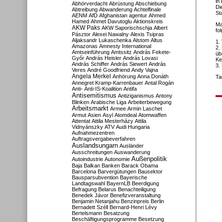
in
Abhörverdacht
Abrüstung
Abschiebung
Di
Abtreibung
Abwanderung
Achtelfinale
St
AENM
AfD
Afghanistan
agentur
Ahmed
Hamed
Ahmet Davutoglu
Aktionskreis
Ma
AKW Paks
AKW Saporischschja
Albert
fo
Pásztor
Alexei Nawalny
Alexis Tsipras
Aljaksandr Lukaschenka
Alstom
Altus
1.
Amazonas
Amnesty International
2.
Amtseinführung
Amtssitz
András Fekete-
üb
Győr
András Heisler
András Lovasi
Ke
András Schiffer
András Siewert
András
3.
Veres
André Goodfriend
Andy Vajna
Angela Merkel
Anhörung
Anna Donáth
Ta
Annegret Kramp-Karrenbauer
Antal Rogán
Anti-
Anti-IS-Koalition
Antifa
Antisemitismus
Antiziganismus
Antony
Blinken
Arabische Liga
Arbeiterbewegung
Arbeitsmarkt
Armee
Armin Laschet
Armut
Asien
Asyl
Atomdeal
Atomwaffen
Attentat
Attila Mesterházy
Attila
Vidnyánszky
ATV
Audi Hungaria
Aufnahmezentren
Auftragsvergabeverfahren
Auslandsungarn
Ausländer
Ausschreitungen
Auswanderung
Außenpolitik
Autoindustrie
Autonomie
Baja
Balkan
Banken
Barack Obama
Barcelona
Barvergütungen
Bausektor
Bausparsubvention
Bayerische
Landtagswahl
BayernLB
Beerdigung
Befragung
Belarus
Benachteiligung
Benedek Jávor
Benefizveranstaltung
Benjamin Netanjahu
Benzinpreis
Berlin
Bernadett Széll
Bernard-Henri Lévy
Bertelsmann
Besatzung
Beschäftigungsprogramme
Besetzung