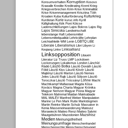
Korruption
Konsumverhalten
Kosovo
Krawalle
Kredite
Kreditrating
Kreml
Krieg
Kriegsverbrechen
Krim-Krise
Kriminalität
Krise
Krisenmanagement
Krisztina Tóth
Kulturkrieg
Kroatien
Kuba
Kulturförderung
Kurdistan
Kurie
kuruc.info
Kyrill
Käfighaltung
Kék Pont
Kötcse
Ladenschließungen
Lajos Bokros
Lajos Rig
Lajos Simicska
Landwirtschaft
lebenslange Haft
Lebensmittel
Lebensmittelqualität
Lehrkräfte
Lehrplan
LGBTQ
Leichtathletik-WM
Lenin
LIBE
Liberale
Liberalismus
Libri
Libyen
Li
Linksallianz
Keqiang
Linke
Linksopposition
Litauen
Literatur
Liz Truss
LMP
Lockdown
Lockerungen
Lokalismus
London
Lánchíd
Rádió
László Botka
László Donáth
László
Földi
László Kiss
László Kövér
László
Majtényi
László Marton
László Nemes
Jeles
László Rajk
László Sólyom
László
Löhne
Toroczkai
László Trócsányi
Macht
Machtkampf
Mafiastaat
Magda Kósa-
Kovács
Magna Charta
Magyar Krónika
Magyar Nemzet
Magyar Posta
Magyar
Telekom
Mahnmal
Maidan
Makkabiade
MAL
MALÉV
Manfred Weber
Manipulation
Marine Le Pen
Mark Rutte
Marktdogmen
Martin Reinke
Martin Schulz
Massaker in
Kenia
Masseneinwanderung
Mateusz
Morawiecki
Matteo Renzi
Matteo Salvini
Mautgebühren
Mazedonien
Mazsihisz
Medien
Meinungsfreiheit
Meinungsumfrage
Menschenhandel
Menschenrechte
Menschenschmuggel