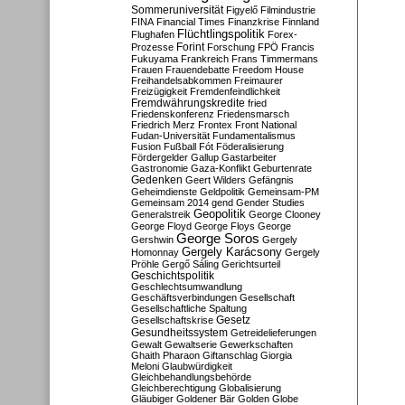
Sommeruniversität
Figyelő
Filmindustrie
FINA
Financial Times
Finanzkrise
Finnland
Flüchtlingspolitik
Flughafen
Forex-
Forint
Prozesse
Forschung
FPÖ
Francis
Fukuyama
Frankreich
Frans Timmermans
Frauen
Frauendebatte
Freedom House
Freihandelsabkommen
Freimaurer
Freizügigkeit
Fremdenfeindlichkeit
Fremdwährungskredite
fried
Friedenskonferenz
Friedensmarsch
Friedrich Merz
Frontex
Front National
Fudan-Universität
Fundamentalismus
Fusion
Fußball
Fót
Föderalisierung
Fördergelder
Gallup
Gastarbeiter
Gastronomie
Gaza-Konflikt
Geburtenrate
Gedenken
Geert Wilders
Gefängnis
Geheimdienste
Geldpolitik
Gemeinsam-PM
Gemeinsam 2014
gend
Gender Studies
Geopolitik
Generalstreik
George Clooney
George Floyd
George Floys
George
George Soros
Gershwin
Gergely
Gergely Karácsony
Homonnay
Gergely
Pröhle
Gergő Sáling
Gerichtsurteil
Geschichtspolitik
Geschlechtsumwandlung
Geschäftsverbindungen
Gesellschaft
Gesellschaftliche Spaltung
Gesetz
Gesellschaftskrise
Gesundheitssystem
Getreidelieferungen
Gewalt
Gewaltserie
Gewerkschaften
Ghaith Pharaon
Giftanschlag
Giorgia
Meloni
Glaubwürdigkeit
Gleichbehandlungsbehörde
Gleichberechtigung
Globalisierung
Gläubiger
Goldener Bär
Golden Globe