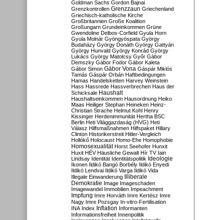
Goldman Sachs
Gordon Bajnai
Grenzzaun
Grenzkontrollen
Griechenland
Griechisch-katholische Kirche
Großbritannien
Große Koalition
Großungarn
Grundeinkommen
Grüne
Gwendoline Delbos-Corfield
Gyula Horn
Gyula Molnár
Gyöngyöspata
György
Budaházy
György Donáth
György Gattyán
György Hunvald
György Konrád
György
Lukács
György Matolcsy
Győr
Gábor
Demszky
Gábor Fodor
Gábor Kaleta
Gábor Vona
Gábor Simon
Gáspár Miklós
Tamás
Gáspár Orbán
Haftbedingungen
Hamas
Handelsketten
Harvey Weinstein
Hass
Hassrede
Hassverbrechen
Haus der
Haushalt
Schicksale
Haushaltseinkommen
Hausordnung
Heiko
Maas
Heiliger Stephan
Heineken
Heinz-
Christian Strache
Helmut Kohl
Henry
Kissinger
Herdenimmunität
Hertha BSC
Berlin
Heti Világgazdaság (HVG)
Heti
Válasz
Hilfsmaßnahmen
Hilfspaket
Hillary
Clinton
Historikerstreit
Hitler-Vergleich
Hollókő
Holocaust
Homo-Ehe
Homophobie
Homosexualität
Horst Seehofer
Hunxit
Huxit
HÉV
Häusliche Gewalt
Hír TV
Iain
Lindsay
Identität
Identitätspolitik
Ideologie
Ikonen
Ildikó Bangó Borbély
Ildikó Enyedi
Ildikó Lendvai
Ildikó Varga
Ildikó Vida
Illiberale
Illegale Einwanderung
Demokratie
Image
Imageschaden
Imagewandel
Immobilien
Impeachment
Impfung
Imre Horváth
Imre Kertész
Imre
Nagy
Imre Pozsgay
In-vitro-Fertilisation
Inflation
INA
Index
Informanten
Informationsfreiheit
Innenpolitik