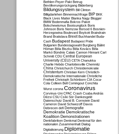
Bethlen-Peyer-Pakt
Betrug
Bevölkerungsrückgang
Bilderberg
Bildungssystem
Bill Clinton
BIP
Billigdarlehen
Binnennachfrage
BKK
Black Lives Matter
Blanka Nagy
Blogger
BMW
Bodenmafia
Bokros-Paket
Bolschewismus
Bootsunglück
Boris
Johnson
Boris Nemzow
Borsod 6
Bosnien-
Herzegowina
Boulevard
Boykott
Braindrain
Brexit
Brand
Bratislava
Buchhandel
Buda-
Budapest
Cash
Budapest Pride
Bulgarien
Bundestagswahl
Burgberg
Bálint
Hóman
Béla Biszku
Béla Kovács
Béla
Markó
Bündnis
Calais
Cannon Hinnant
Carl
Central European
Schmitt
CDU
University (CEU)
CETA
Chanukka
Charlie Hebdo
Charlottesville
Chemnitz
China
Christchurch
Christdemokratie
Christentum
Christian Kern
Christlich-
Demokratische Internationale
Christliche
Freiheit
Christoph Schönborn
CIA
Coca-
Cola
Colleen Bell
Comingout
Conchita
Coronavirus
Wurst
corona
Corvinus-Uni
CPAC
Crash
Csaba András
Dézsi
CSU
Csíki Sör
Dankesgeld
Datenschutz
David B. Cornstein
David
Cameron
David Schwezoff
Davos
Demografie
Debrecen
defi
Demokratie
Demokratische
Koalition
Demonstrationen
Denkfabriken
Denkmal
Denkmal für den
nationalen Zusammenhalt
Dialog
Diplomatie
Digitalisierung