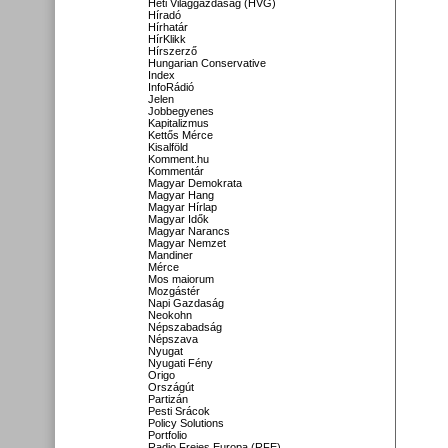
Heti Világgazdaság (HVG)
Híradó
Hírhatár
HírKlikk
Hírszerző
Hungarian Conservative
Index
InfoRádió
Jelen
Jobbegyenes
Kapitalizmus
Kettős Mérce
Kisalföld
Komment.hu
Kommentár
Magyar Demokrata
Magyar Hang
Magyar Hírlap
Magyar Idők
Magyar Narancs
Magyar Nemzet
Mandiner
Mérce
Mos maiorum
Mozgástér
Napi Gazdaság
Neokohn
Népszabadság
Népszava
Nyugat
Nyugati Fény
Origo
Országút
Partizán
Pesti Srácok
Policy Solutions
Portfolio
Radio Freies Europa (RFE)