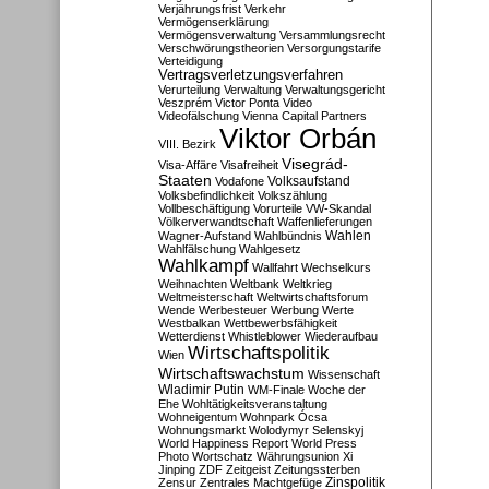
Verjährungsfrist
Verkehr
Vermögenserklärung
Vermögensverwaltung
Versammlungsrecht
Verschwörungstheorien
Versorgungstarife
Verteidigung
Vertragsverletzungsverfahren
Verurteilung
Verwaltung
Verwaltungsgericht
Veszprém
Victor Ponta
Video
Videofälschung
Vienna Capital Partners
Viktor Orbán
VIII. Bezirk
Visegrád-
Visa-Affäre
Visafreiheit
Staaten
Vodafone
Volksaufstand
Volksbefindlichkeit
Volkszählung
Vollbeschäftigung
Vorurteile
VW-Skandal
Völkerverwandtschaft
Waffenlieferungen
Wahlen
Wagner-Aufstand
Wahlbündnis
Wahlfälschung
Wahlgesetz
Wahlkampf
Wallfahrt
Wechselkurs
Weihnachten
Weltbank
Weltkrieg
Weltmeisterschaft
Weltwirtschaftsforum
Wende
Werbesteuer
Werbung
Werte
Westbalkan
Wettbewerbsfähigkeit
Wetterdienst
Whistleblower
Wiederaufbau
Wirtschaftspolitik
Wien
Wirtschaftswachstum
Wissenschaft
Wladimir Putin
WM-Finale
Woche der
Ehe
Wohltätigkeitsveranstaltung
Wohneigentum
Wohnpark Ócsa
Wohnungsmarkt
Wolodymyr Selenskyj
World Happiness Report
World Press
Photo
Wortschatz
Währungsunion
Xi
Jinping
ZDF
Zeitgeist
Zeitungssterben
Zensur
Zentrales Machtgefüge
Zinspolitik