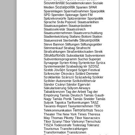
Souveränität
Sozialdemokraten
Soziale
Sozialpolitik
Medien
Spanien
SPAR
Spareinlagen
Sparmaßnahmen
Sparpolitik
SPD
Spenden
Spionage
Spirit FM
Spitzelvorwürfe
Spitzenämter
Sportpolitik
Sprache
Srđa Popović
Staatsanleihen
Staatsausgaben
Staatspräsident
Staatssekretär
Staatsstreich
Staatsunternehmen
Staatsverschuldung
Stadtentwicklung
Stafano Bottoni
Station
Steuerpolitik
Statuenstreit
Sterbehilfe
Steve Bannon
Stiftungen
Stiftungsgelder
Stimmenkauf
Strabag
Strafrecht
Strafzahlungen
Straßenblockaden
Streik
Strukturfonds
Subsidiarität
Subventionen
Subventionsprogramm
Suchoi Superjet
Synagoge
Syrien-Krieg
Syrienkrise
Syriza
Systemwandel
Szabadság tér
SZDSZ
Szebb Jövőért
Szeged
Sziget-Festival
Szilveszter Ókovács
Szilárd Demeter
Szolidaritás
Szárszó
Századvég
Székler
Székler-Autonomie
Székésféhervár
Sándor Csányi
Sándor Egervári
Säkularisierung
Sólyom Airways
Tabaklizenzen
Tag der Arbeit
Tag der
Empörung
Tamás Deutsch
Tamás Gaudi-
Nagy
Tamás Portik
Tamás Sneider
Tamás
Sulyok
Tapolca
Tarifsenkungen
TASZ
Tavares-Report
Taxiunternehmen
TEK
Terrorismus
Telekommunikation
Tesco
Theater
The New York Times
Theresa
May
Thomas Piketty
Tibor Navracsics
Tibor Szanyi
Tibor Várkonyi
Tierschutz
TISZA
Todesstrafe
Todestag
Toleranz
Tourismus
Transferzahlungen
Transformation
Transitzonen