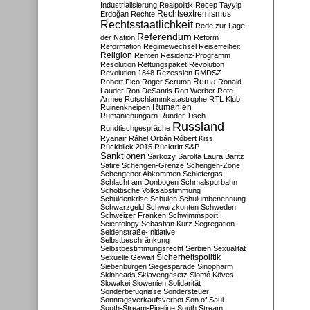
Industrialisierung
Realpolitik
Recep Tayyip
Rechtsextremismus
Erdoğan
Rechte
Rechtsstaatlichkeit
Rede zur Lage
Referendum
der Nation
Reform
Reformation
Regimewechsel
Reisefreiheit
Religion
Renten
Residenz-Programm
Resolution
Rettungspaket
Revolution
Revolution 1848
Rezession
RMDSZ
Roma
Robert Fico
Roger Scruton
Ronald
Lauder
Ron DeSantis
Ron Werber
Rote
Armee
Rotschlammkatastrophe
RTL Klub
Ruinenkneipen
Rumänien
Rumänienungarn
Runder Tisch
Russland
Rundtischgespräche
Ryanair
Ráhel Orbán
Róbert Kiss
Rückblick 2015
Rücktritt
S&P
Sanktionen
Sarkozy
Sarolta Laura Baritz
Satire
Schengen-Grenze
Schengen-Zone
Schengener Abkommen
Schiefergas
Schlacht am Donbogen
Schmalspurbahn
Schottische Volksabstimmung
Schuldenkrise
Schulen
Schulumbenennung
Schwarzgeld
Schwarzkonten
Schweden
Schweizer Franken
Schwimmsport
Scientology
Sebastian Kurz
Segregation
Seidenstraße-Initiative
Selbstbeschränkung
Selbstbestimmungsrecht
Serbien
Sexualität
Sicherheitspolitik
Sexuelle Gewalt
Siebenbürgen
Siegesparade
Sinopharm
Skinheads
Sklavengesetz
Slomó Köves
Slowakei
Slowenien
Solidarität
Sonderbefugnisse
Sondersteuer
Sonntagsverkaufsverbot
Son of Saul
South-Stream-Pipeline
South Stream