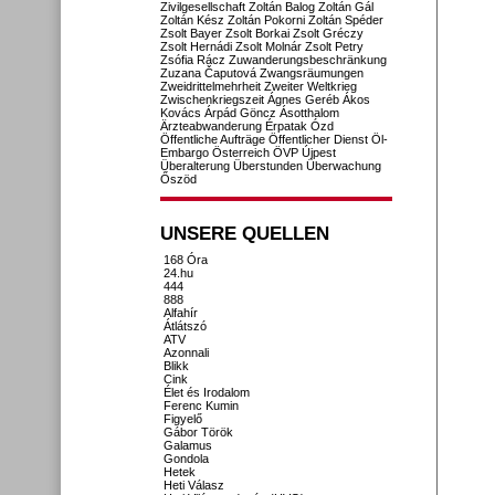
Zivilgesellschaft
Zoltán Balog
Zoltán Gál
Zoltán Kész
Zoltán Pokorni
Zoltán Spéder
Zsolt Bayer
Zsolt Borkai
Zsolt Gréczy
Zsolt Hernádi
Zsolt Molnár
Zsolt Petry
Zsófia Rácz
Zuwanderungsbeschränkung
Zuzana Čaputová
Zwangsräumungen
Zweidrittelmehrheit
Zweiter Weltkrieg
Zwischenkriegszeit
Ágnes Geréb
Ákos
Kovács
Árpád Göncz
Ásotthalom
Ärzteabwanderung
Érpatak
Ózd
Öffentliche Aufträge
Öffentlicher Dienst
Öl-
Embargo
Österreich
ÖVP
Újpest
Überalterung
Überstunden
Überwachung
Őszöd
UNSERE QUELLEN
168 Óra
24.hu
444
888
Alfahír
Átlátszó
ATV
Azonnali
Blikk
Cink
Élet és Irodalom
Ferenc Kumin
Figyelő
Gábor Török
Galamus
Gondola
Hetek
Heti Válasz