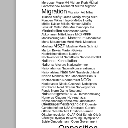
Mercosur
Metro M4
Michael Roth
Michail
Gorbatschow
Microsoft
Mieten
Migation
Migration
Migration Aid
Mihai
Tudose
Mihály Orosz
Mihály Varga
Mike
Pompeo
Miklós Hagyó
Miklós Horthy
Miklós Kásler
Miklós Németh
Miklós
Seszták
Militär
Milla
Milo Yiannopoulos
Minderheiten
Mindestlohn
Minsk-
Abkommen
Mittelklasse
MKB
MKKP
Momentum
Mobilisierung
MOL
Monarchie
Moral
Moratorium
Mord
Moria
Moschee
MSZP
Moskau
Muslime
Mária Schmidt
Márton Békés
Márton Gulyás
Nachrichtendienste
Nachruf
Nachwendezeit
Nacktfotos
Nahost-Konflikt
Nationale Konsultation
Nationalfeiertag
Nationalhymne
Nationalismus
Nationalkonservatismus
Nato
Nationalstaat
NAV
Nazideutschland
Nelson Mandela
Neo-Macchiavellismus
NGOs
Neofaschisten
Neoliberalität
Niederlande
Nikola Gruevski
Nobelpreis
Nordkorea
Nord Stream
Norwegischer
Fonds
Notre Dame
Notstand
Notstandsgesetze
NSA-Datensammlung
Numerus Clausus
Nyíregyháza
Népszabadság
Népszava
Obdachlose
Oberbürgermeisterkandidat
Oberster
Gerichtshof der USA
Oberstes Gericht
Offene Gesellschaft
Offshore-Firmen
Oktoberrevolution
OLAF
Olaf Scholz
Olivér
Várhelyi
Olympia-Bewerbung
Olympische
Spiele
Ombudsmann
Open Government
Opposition