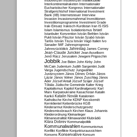
Inslovenzen
Insolvenzen
Intellektuelle
Interkontinentalraketen
Internationaler
Eucharistischer Kongress
Internationaler
Strafgerichtshof
International Investment
Bank (IIB)
Internetsteuer
Interview
Invasion
Invasionsmahnmal
Investitionen
Investitionsprogramme
Investment Grade
Irak-Einsatz
Irakisch-Kurdistan
Iran
IS
ISIS
Israel
Islam
Islamismus
Isolationismus
Istanbuler Konvention
István Bethlen
István
Pukli
István Pásztor
István Szabó
István
Tarlós
István Tisza
István Vágó
Italien
Ivo
Sanader
IWF
Jahresprognose
Jahrestag
Jahresrückblick
James Corney
Jean-Claude Juncker
Jean Asselborn
Jenő Rácz
Jerusalem
Jewgeni Prigoschin
Jobbik
Joe Biden
John Kirby
John
McCain
Judentum
Judith Sargentini
Judit
Varga
Jugendschutz
Jungwähler
Justizsystem
János Dénes Orbán
János
Lázár
János Volner
János Zuschlag
János
Áder
József Antall
József Szájer
József
Tóbiás
Jüdische Gemeinde
Kalter Krieg
Kapitalismus
Kapitol
Kardinalgesetz
Karl
Marx
Karpatoukraine
Kasachstan
Katalin
Katalin Novák
Karikó
Katalonien
Katholische Kirche
KDNP
Kecskemét
Kernklientel
Kettenbrücke
KGB
Kinderarmut
Kinderschutzgesetz
Kindesmissbrauch
Kirchen
Klaus Johannis
Kleiderordnung
Kleinanleger
Klimaneutralität
Klimawandel
Klubrádió
Klára Dobrev
Kommunalpolitik
Kommunalwahlen
Kommunismus
Konflikt
Konflikte
Konjunkturaussichten
Konservative
Konsens
Konsum