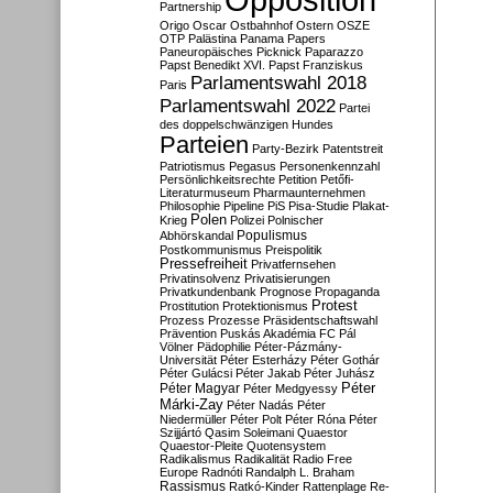
Partnership
Origo
Oscar
Ostbahnhof
Ostern
OSZE
OTP
Palästina
Panama Papers
Paneuropäisches Picknick
Paparazzo
Papst Benedikt XVI.
Papst Franziskus
Parlamentswahl 2018
Paris
Parlamentswahl 2022
Partei
des doppelschwänzigen Hundes
Parteien
Party-Bezirk
Patentstreit
Patriotismus
Pegasus
Personenkennzahl
Persönlichkeitsrechte
Petition
Petőfi-
Literaturmuseum
Pharmaunternehmen
Philosophie
Pipeline
PiS
Pisa-Studie
Plakat-
Polen
Krieg
Polizei
Polnischer
Populismus
Abhörskandal
Postkommunismus
Preispolitik
Pressefreiheit
Privatfernsehen
Privatinsolvenz
Privatisierungen
Privatkundenbank
Prognose
Propaganda
Protest
Prostitution
Protektionismus
Prozess
Prozesse
Präsidentschaftswahl
Prävention
Puskás Akadémia FC
Pál
Völner
Pädophilie
Péter-Pázmány-
Universität
Péter Esterházy
Péter Gothár
Péter Gulácsi
Péter Jakab
Péter Juhász
Péter
Péter Magyar
Péter Medgyessy
Márki-Zay
Péter Nadás
Péter
Niedermüller
Péter Polt
Péter Róna
Péter
Szijjártó
Qasim Soleimani
Quaestor
Quaestor-Pleite
Quotensystem
Radikalismus
Radikalität
Radio Free
Europe
Radnóti
Randalph L. Braham
Rassismus
Ratkó-Kinder
Rattenplage
Re-