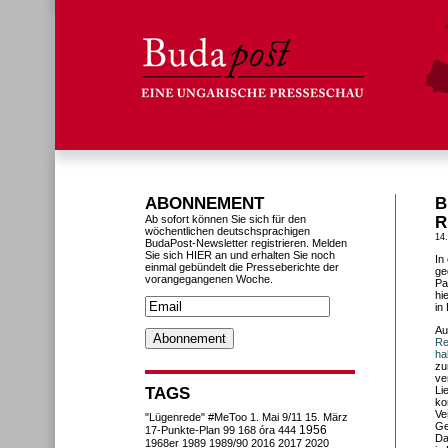
ABONNEMENT
B
Ab sofort können Sie sich für den
R
wöchentlichen deutschsprachigen
14
BudaPost-Newsletter registrieren. Melden
Sie sich HIER an und erhalten Sie noch
In
einmal gebündelt die Presseberichte der
ge
vorangegangenen Woche.
Pa
hi
in
Au
Re
ha
zu
ve
TAGS
Li
ko
Ve
"Lügenrede"
#MeToo
1. Mai
9/11
15. März
Ge
1956
17-Punkte-Plan
99
168 óra
444
Da
1968er
1989
1989/90
2016
2017
2020