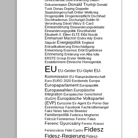
Direktmandat
Diskriminierung
Diäten
Donald Trump
Dokumentation
Donald
Tusk
Donau
Doping
Doppelte
Staatsbürgerschaft
Dritter Weltkrieg
Drogenpolitik
Drogentestpflicht
Dschihad
Dschihadismus
Dschungel
Dublin-III-
Verordnung
Dávid Vitézy
E-Card
Einwanderung
Einwanderungsdebatte
Einwanderungspolitik
Einzelhandel
Elisabeth II.
Eliten
ELTE
Előd Novák
Emmanuel Macron
Endre Ady
Endre
Energiepolitik
Ságvári
England
Entradikalisierung
Entschädigung
Entwicklung
Erasmus
Erbil
Ergebnisse
Erinnerung
Erklärung von Alba Iulia
ERSTE Group
Erster Weltkrieg
Establishment
Ethnische Homogenität
EU
EU-
EU-Gelder
EU-Gipfel
Kommission
EU-Ratspräsidentschaft
Euro
EURO 2020
Eurobonds
Europa
Europaparlament
Europapolitik
Europawahlen
Europäische
Integration
Europäischer Gerichtshof
Europäische Volkspartei
(EuGH)
(EVP)
Eurozone
Ex-Agent
Ex-Porno-Star
Extremismus
Facebook
Fachkräftemangel
Fake News
falsche Beweise
Familienpolitik
Federica Mogherini
Felcsút
Feminismus
Ferenc Falus
Ferenc Gyurcsány
Ferenc Krausz
Fidesz
Ferencváros
Fidel Castro
Fidesz-Regierung
Fidesz-