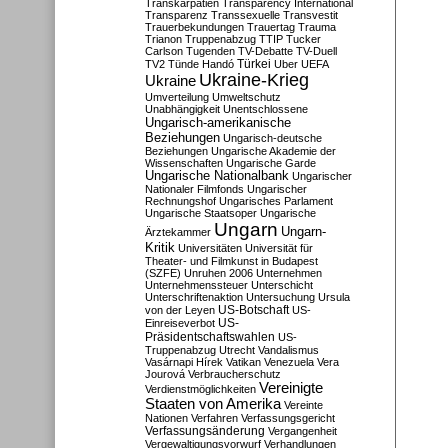
Transkarpatien
Transparency International
Transparenz
Transsexuelle
Transvestit
Trauerbekundungen
Trauertag
Trauma
Trianon
Truppenabzug
TTIP
Tucker
Carlson
Tugenden
TV-Debatte
TV-Duell
Türkei
TV2
Tünde Handó
Uber
UEFA
Ukraine-Krieg
Ukraine
Umverteilung
Umweltschutz
Unabhängigkeit
Unentschlossene
Ungarisch-amerikanische
Beziehungen
Ungarisch-deutsche
Beziehungen
Ungarische Akademie der
Wissenschaften
Ungarische Garde
Ungarische Nationalbank
Ungarischer
Nationaler Filmfonds
Ungarischer
Rechnungshof
Ungarisches Parlament
Ungarische Staatsoper
Ungarische
Ungarn
Ungarn-
Ärztekammer
Kritik
Universitäten
Universität für
Theater- und Filmkunst in Budapest
(SZFE)
Unruhen 2006
Unternehmen
Unternehmenssteuer
Unterschicht
Unterschriftenaktion
Untersuchung
Ursula
US-Botschaft
von der Leyen
US-
US-
Einreiseverbot
Präsidentschaftswahlen
US-
Truppenabzug
Utrecht
Vandalismus
Vasárnapi Hírek
Vatikan
Venezuela
Vera
Jourová
Verbraucherschutz
Vereinigte
Verdienstmöglichkeiten
Staaten von Amerika
Vereinte
Nationen
Verfahren
Verfassungsgericht
Verfassungsänderung
Vergangenheit
Vergewaltigungsvorwurf
Verhandlungen