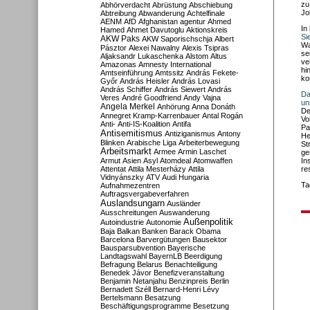
zu
Abhörverdacht
Abrüstung
Abschiebung
Jo
Abtreibung
Abwanderung
Achtelfinale
AENM
AfD
Afghanistan
agentur
Ahmed
In
Hamed
Ahmet Davutoglu
Aktionskreis
Si
AKW Paks
AKW Saporischschja
Albert
Wa
Pásztor
Alexei Nawalny
Alexis Tsipras
se
Aljaksandr Lukaschenka
Alstom
Altus
ve
Amazonas
Amnesty International
hi
Amtseinführung
Amtssitz
András Fekete-
ko
Győr
András Heisler
András Lovasi
András Schiffer
András Siewert
András
Da
Veres
André Goodfriend
Andy Vajna
un
Angela Merkel
Anhörung
Anna Donáth
De
Annegret Kramp-Karrenbauer
Antal Rogán
Vo
Anti-
Anti-IS-Koalition
Antifa
Pa
Antisemitismus
Antiziganismus
Antony
He
Blinken
Arabische Liga
Arbeiterbewegung
St
Arbeitsmarkt
Armee
Armin Laschet
ge
Armut
Asien
Asyl
Atomdeal
Atomwaffen
In
Attentat
Attila Mesterházy
Attila
re
Vidnyánszky
ATV
Audi Hungaria
Ta
Aufnahmezentren
Auftragsvergabeverfahren
Auslandsungarn
Ausländer
Ausschreitungen
Auswanderung
Außenpolitik
Autoindustrie
Autonomie
Baja
Balkan
Banken
Barack Obama
Barcelona
Barvergütungen
Bausektor
Bausparsubvention
Bayerische
Landtagswahl
BayernLB
Beerdigung
Befragung
Belarus
Benachteiligung
Benedek Jávor
Benefizveranstaltung
Benjamin Netanjahu
Benzinpreis
Berlin
Bernadett Széll
Bernard-Henri Lévy
Bertelsmann
Besatzung
Beschäftigungsprogramme
Besetzung