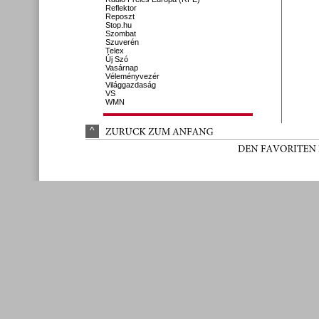
Reflektor
Reposzt
Stop.hu
Szombat
Szuverén
Telex
Új Szó
Vasárnap
Véleményvezér
Világgazdaság
VS
WMN
^
ZURÜ
CK 
ZUM 
ANFANG
DEN 
FAVORITEN 