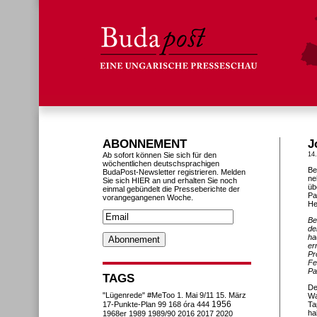
ABONNEMENT
J
Ab sofort können Sie sich für den
14.
wöchentlichen deutschsprachigen
Be
BudaPost-Newsletter registrieren. Melden
ne
Sie sich HIER an und erhalten Sie noch
üb
einmal gebündelt die Presseberichte der
Pa
vorangegangenen Woche.
He
Be
de
ha
er
Pr
Fe
Pa
TAGS
De
"Lügenrede"
#MeToo
1. Mai
9/11
15. März
Wa
1956
17-Punkte-Plan
99
168 óra
444
Ta
ha
1968er
1989
1989/90
2016
2017
2020