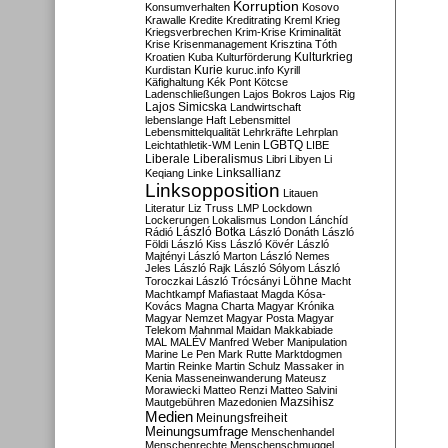
Korruption
Konsumverhalten
Kosovo
Krawalle
Kredite
Kreditrating
Kreml
Krieg
Kriegsverbrechen
Krim-Krise
Kriminalität
Krise
Krisenmanagement
Krisztina Tóth
Kulturkrieg
Kroatien
Kuba
Kulturförderung
Kurdistan
Kurie
kuruc.info
Kyrill
Käfighaltung
Kék Pont
Kötcse
Ladenschließungen
Lajos Bokros
Lajos Rig
Lajos Simicska
Landwirtschaft
lebenslange Haft
Lebensmittel
Lebensmittelqualität
Lehrkräfte
Lehrplan
LGBTQ
Leichtathletik-WM
Lenin
LIBE
Liberale
Liberalismus
Libri
Libyen
Li
Linksallianz
Keqiang
Linke
Linksopposition
Litauen
Literatur
Liz Truss
LMP
Lockdown
Lockerungen
Lokalismus
London
Lánchíd
Rádió
László Botka
László Donáth
László
Földi
László Kiss
László Kövér
László
Majtényi
László Marton
László Nemes
Jeles
László Rajk
László Sólyom
László
Löhne
Toroczkai
László Trócsányi
Macht
Machtkampf
Mafiastaat
Magda Kósa-
Kovács
Magna Charta
Magyar Krónika
Magyar Nemzet
Magyar Posta
Magyar
Telekom
Mahnmal
Maidan
Makkabiade
MAL
MALÉV
Manfred Weber
Manipulation
Marine Le Pen
Mark Rutte
Marktdogmen
Martin Reinke
Martin Schulz
Massaker in
Kenia
Masseneinwanderung
Mateusz
Morawiecki
Matteo Renzi
Matteo Salvini
Mautgebühren
Mazedonien
Mazsihisz
Medien
Meinungsfreiheit
Meinungsumfrage
Menschenhandel
Menschenrechte
Menschenschmuggel