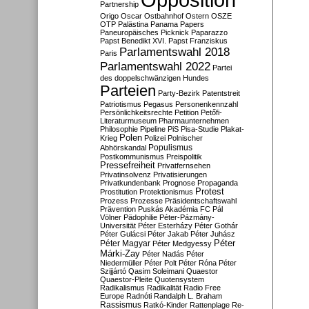
Partnership
Origo
Oscar
Ostbahnhof
Ostern
OSZE
OTP
Palästina
Panama Papers
Paneuropäisches Picknick
Paparazzo
Papst Benedikt XVI.
Papst Franziskus
Parlamentswahl 2018
Paris
Parlamentswahl 2022
Partei
des doppelschwänzigen Hundes
Parteien
Party-Bezirk
Patentstreit
Patriotismus
Pegasus
Personenkennzahl
Persönlichkeitsrechte
Petition
Petőfi-
Literaturmuseum
Pharmaunternehmen
Philosophie
Pipeline
PiS
Pisa-Studie
Plakat-
Polen
Krieg
Polizei
Polnischer
Populismus
Abhörskandal
Postkommunismus
Preispolitik
Pressefreiheit
Privatfernsehen
Privatinsolvenz
Privatisierungen
Privatkundenbank
Prognose
Propaganda
Protest
Prostitution
Protektionismus
Prozess
Prozesse
Präsidentschaftswahl
Prävention
Puskás Akadémia FC
Pál
Völner
Pädophilie
Péter-Pázmány-
Universität
Péter Esterházy
Péter Gothár
Péter Gulácsi
Péter Jakab
Péter Juhász
Péter
Péter Magyar
Péter Medgyessy
Márki-Zay
Péter Nadás
Péter
Niedermüller
Péter Polt
Péter Róna
Péter
Szijjártó
Qasim Soleimani
Quaestor
Quaestor-Pleite
Quotensystem
Radikalismus
Radikalität
Radio Free
Europe
Radnóti
Randalph L. Braham
Rassismus
Ratkó-Kinder
Rattenplage
Re-