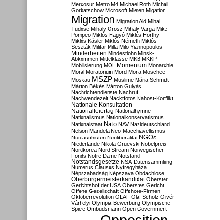
Mercosur
Metro M4
Michael Roth
Michail
Gorbatschow
Microsoft
Mieten
Migation
Migration
Migration Aid
Mihai
Tudose
Mihály Orosz
Mihály Varga
Mike
Pompeo
Miklós Hagyó
Miklós Horthy
Miklós Kásler
Miklós Németh
Miklós
Seszták
Militär
Milla
Milo Yiannopoulos
Minderheiten
Mindestlohn
Minsk-
Abkommen
Mittelklasse
MKB
MKKP
Momentum
Mobilisierung
MOL
Monarchie
Moral
Moratorium
Mord
Moria
Moschee
MSZP
Moskau
Muslime
Mária Schmidt
Márton Békés
Márton Gulyás
Nachrichtendienste
Nachruf
Nachwendezeit
Nacktfotos
Nahost-Konflikt
Nationale Konsultation
Nationalfeiertag
Nationalhymne
Nationalismus
Nationalkonservatismus
Nato
Nationalstaat
NAV
Nazideutschland
Nelson Mandela
Neo-Macchiavellismus
NGOs
Neofaschisten
Neoliberalität
Niederlande
Nikola Gruevski
Nobelpreis
Nordkorea
Nord Stream
Norwegischer
Fonds
Notre Dame
Notstand
Notstandsgesetze
NSA-Datensammlung
Numerus Clausus
Nyíregyháza
Népszabadság
Népszava
Obdachlose
Oberbürgermeisterkandidat
Oberster
Gerichtshof der USA
Oberstes Gericht
Offene Gesellschaft
Offshore-Firmen
Oktoberrevolution
OLAF
Olaf Scholz
Olivér
Várhelyi
Olympia-Bewerbung
Olympische
Spiele
Ombudsmann
Open Government
Opposition