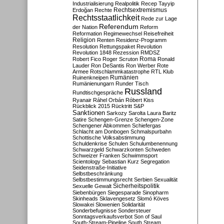
Industrialisierung
Realpolitik
Recep Tayyip
Rechtsextremismus
Erdoğan
Rechte
Rechtsstaatlichkeit
Rede zur Lage
Referendum
der Nation
Reform
Reformation
Regimewechsel
Reisefreiheit
Religion
Renten
Residenz-Programm
Resolution
Rettungspaket
Revolution
Revolution 1848
Rezession
RMDSZ
Roma
Robert Fico
Roger Scruton
Ronald
Lauder
Ron DeSantis
Ron Werber
Rote
Armee
Rotschlammkatastrophe
RTL Klub
Ruinenkneipen
Rumänien
Rumänienungarn
Runder Tisch
Russland
Rundtischgespräche
Ryanair
Ráhel Orbán
Róbert Kiss
Rückblick 2015
Rücktritt
S&P
Sanktionen
Sarkozy
Sarolta Laura Baritz
Satire
Schengen-Grenze
Schengen-Zone
Schengener Abkommen
Schiefergas
Schlacht am Donbogen
Schmalspurbahn
Schottische Volksabstimmung
Schuldenkrise
Schulen
Schulumbenennung
Schwarzgeld
Schwarzkonten
Schweden
Schweizer Franken
Schwimmsport
Scientology
Sebastian Kurz
Segregation
Seidenstraße-Initiative
Selbstbeschränkung
Selbstbestimmungsrecht
Serbien
Sexualität
Sicherheitspolitik
Sexuelle Gewalt
Siebenbürgen
Siegesparade
Sinopharm
Skinheads
Sklavengesetz
Slomó Köves
Slowakei
Slowenien
Solidarität
Sonderbefugnisse
Sondersteuer
Sonntagsverkaufsverbot
Son of Saul
South-Stream-Pipeline
South Stream