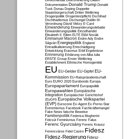
Direktmandat
Diskriminierung
Diäten
Donald Trump
Dokumentation
Donald
Tusk
Donau
Doping
Doppelte
Staatsbürgerschaft
Dritter Weltkrieg
Drogenpolitik
Drogentestpflicht
Dschihad
Dschihadismus
Dschungel
Dublin-III-
Verordnung
Dávid Vitézy
E-Card
Einwanderung
Einwanderungsdebatte
Einwanderungspolitik
Einzelhandel
Elisabeth II.
Eliten
ELTE
Előd Novák
Emmanuel Macron
Endre Ady
Endre
Energiepolitik
Ságvári
England
Entradikalisierung
Entschädigung
Entwicklung
Erasmus
Erbil
Ergebnisse
Erinnerung
Erklärung von Alba Iulia
ERSTE Group
Erster Weltkrieg
Establishment
Ethnische Homogenität
EU
EU-
EU-Gelder
EU-Gipfel
Kommission
EU-Ratspräsidentschaft
Euro
EURO 2020
Eurobonds
Europa
Europaparlament
Europapolitik
Europawahlen
Europäische
Integration
Europäischer Gerichtshof
Europäische Volkspartei
(EuGH)
(EVP)
Eurozone
Ex-Agent
Ex-Porno-Star
Extremismus
Facebook
Fachkräftemangel
Fake News
falsche Beweise
Familienpolitik
Federica Mogherini
Felcsút
Feminismus
Ferenc Falus
Ferenc Gyurcsány
Ferenc Krausz
Fidesz
Ferencváros
Fidel Castro
Fidesz-Regierung
Fidesz-