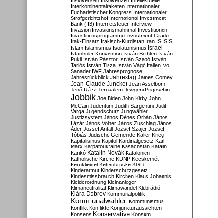
Inslovenzen
Insolvenzen
Intellektuelle
Interkontinentalraketen
Internationaler
Eucharistischer Kongress
Internationaler
Strafgerichtshof
International Investment
Bank (IIB)
Internetsteuer
Interview
Invasion
Invasionsmahnmal
Investitionen
Investitionsprogramme
Investment Grade
Irak-Einsatz
Irakisch-Kurdistan
Iran
IS
ISIS
Israel
Islam
Islamismus
Isolationismus
Istanbuler Konvention
István Bethlen
István
Pukli
István Pásztor
István Szabó
István
Tarlós
István Tisza
István Vágó
Italien
Ivo
Sanader
IWF
Jahresprognose
Jahrestag
Jahresrückblick
James Corney
Jean-Claude Juncker
Jean Asselborn
Jenő Rácz
Jerusalem
Jewgeni Prigoschin
Jobbik
Joe Biden
John Kirby
John
McCain
Judentum
Judith Sargentini
Judit
Varga
Jugendschutz
Jungwähler
Justizsystem
János Dénes Orbán
János
Lázár
János Volner
János Zuschlag
János
Áder
József Antall
József Szájer
József
Tóbiás
Jüdische Gemeinde
Kalter Krieg
Kapitalismus
Kapitol
Kardinalgesetz
Karl
Marx
Karpatoukraine
Kasachstan
Katalin
Katalin Novák
Karikó
Katalonien
Katholische Kirche
KDNP
Kecskemét
Kernklientel
Kettenbrücke
KGB
Kinderarmut
Kinderschutzgesetz
Kindesmissbrauch
Kirchen
Klaus Johannis
Kleiderordnung
Kleinanleger
Klimaneutralität
Klimawandel
Klubrádió
Klára Dobrev
Kommunalpolitik
Kommunalwahlen
Kommunismus
Konflikt
Konflikte
Konjunkturaussichten
Konservative
Konsens
Konsum