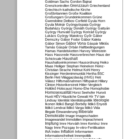
Goldman Sachs
Gordon Bajnai
Grenzzaun
Grenzkontrollen
Griechenland
Griechisch-katholische Kirche
Großbritannien
Große Koalition
Großungarn
Grundeinkommen
Grüne
Gwendoline Delbos-Corfield
Gyula Horn
Gyula Molnár
Gyöngyöspata
György
Budaházy
György Donáth
György Gattyán
György Hunvald
György Konrád
György
Lukács
György Matolcsy
Győr
Gábor
Demszky
Gábor Fodor
Gábor Kaleta
Gábor Vona
Gábor Simon
Gáspár Miklós
Tamás
Gáspár Orbán
Haftbedingungen
Hamas
Handelsketten
Harvey Weinstein
Hass
Hassrede
Hassverbrechen
Haus der
Haushalt
Schicksale
Haushaltseinkommen
Hausordnung
Heiko
Maas
Heiliger Stephan
Heineken
Heinz-
Christian Strache
Helmut Kohl
Henry
Kissinger
Herdenimmunität
Hertha BSC
Berlin
Heti Világgazdaság (HVG)
Heti
Válasz
Hilfsmaßnahmen
Hilfspaket
Hillary
Clinton
Historikerstreit
Hitler-Vergleich
Hollókő
Holocaust
Homo-Ehe
Homophobie
Homosexualität
Horst Seehofer
Hunxit
Huxit
HÉV
Häusliche Gewalt
Hír TV
Iain
Lindsay
Identität
Identitätspolitik
Ideologie
Ikonen
Ildikó Bangó Borbély
Ildikó Enyedi
Ildikó Lendvai
Ildikó Varga
Ildikó Vida
Illiberale
Illegale Einwanderung
Demokratie
Image
Imageschaden
Imagewandel
Immobilien
Impeachment
Impfung
Imre Horváth
Imre Kertész
Imre
Nagy
Imre Pozsgay
In-vitro-Fertilisation
Inflation
INA
Index
Informanten
Informationsfreiheit
Innenpolitik