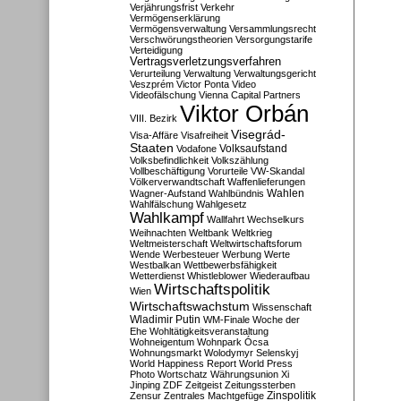
Verjährungsfrist
Verkehr
Vermögenserklärung
Vermögensverwaltung
Versammlungsrecht
Verschwörungstheorien
Versorgungstarife
Verteidigung
Vertragsverletzungsverfahren
Verurteilung
Verwaltung
Verwaltungsgericht
Veszprém
Victor Ponta
Video
Videofälschung
Vienna Capital Partners
Viktor Orbán
VIII. Bezirk
Visegrád-
Visa-Affäre
Visafreiheit
Staaten
Vodafone
Volksaufstand
Volksbefindlichkeit
Volkszählung
Vollbeschäftigung
Vorurteile
VW-Skandal
Völkerverwandtschaft
Waffenlieferungen
Wahlen
Wagner-Aufstand
Wahlbündnis
Wahlfälschung
Wahlgesetz
Wahlkampf
Wallfahrt
Wechselkurs
Weihnachten
Weltbank
Weltkrieg
Weltmeisterschaft
Weltwirtschaftsforum
Wende
Werbesteuer
Werbung
Werte
Westbalkan
Wettbewerbsfähigkeit
Wetterdienst
Whistleblower
Wiederaufbau
Wirtschaftspolitik
Wien
Wirtschaftswachstum
Wissenschaft
Wladimir Putin
WM-Finale
Woche der
Ehe
Wohltätigkeitsveranstaltung
Wohneigentum
Wohnpark Ócsa
Wohnungsmarkt
Wolodymyr Selenskyj
World Happiness Report
World Press
Photo
Wortschatz
Währungsunion
Xi
Jinping
ZDF
Zeitgeist
Zeitungssterben
Zensur
Zentrales Machtgefüge
Zinspolitik