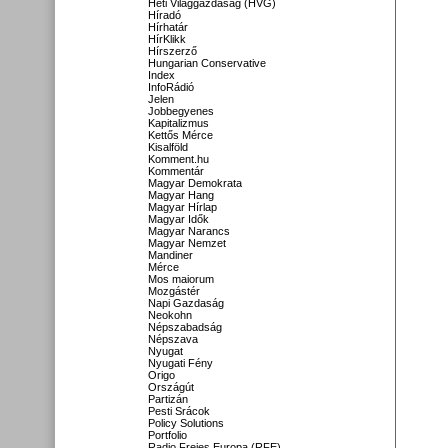
Heti Világgazdaság (HVG)
Híradó
Hírhatár
HírKlikk
Hírszerző
Hungarian Conservative
Index
InfoRádió
Jelen
Jobbegyenes
Kapitalizmus
Kettős Mérce
Kisalföld
Komment.hu
Kommentár
Magyar Demokrata
Magyar Hang
Magyar Hírlap
Magyar Idők
Magyar Narancs
Magyar Nemzet
Mandiner
Mérce
Mos maiorum
Mozgástér
Napi Gazdaság
Neokohn
Népszabadság
Népszava
Nyugat
Nyugati Fény
Origo
Országút
Partizán
Pesti Srácok
Policy Solutions
Portfolio
Radio Freies Europa (RFE)