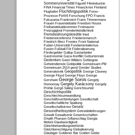
Sommeruniversität
Figyelő
Filmindustrie
FINA
Financial Times
Finanzkrise
Finnland
Flüchtlingspolitik
Flughafen
Forex-
Forint
Prozesse
Forschung
FPÖ
Francis
Fukuyama
Frankreich
Frans Timmermans
Frauen
Frauendebatte
Freedom House
Freihandelsabkommen
Freimaurer
Freizügigkeit
Fremdenfeindlichkeit
Fremdwährungskredite
fried
Friedenskonferenz
Friedensmarsch
Friedrich Merz
Frontex
Front National
Fudan-Universität
Fundamentalismus
Fusion
Fußball
Fót
Föderalisierung
Fördergelder
Gallup
Gastarbeiter
Gastronomie
Gaza-Konflikt
Geburtenrate
Gedenken
Geert Wilders
Gefängnis
Geheimdienste
Geldpolitik
Gemeinsam-PM
Gemeinsam 2014
gend
Gender Studies
Geopolitik
Generalstreik
George Clooney
George Floyd
George Floys
George
George Soros
Gershwin
Gergely
Gergely Karácsony
Homonnay
Gergely
Pröhle
Gergő Sáling
Gerichtsurteil
Geschichtspolitik
Geschlechtsumwandlung
Geschäftsverbindungen
Gesellschaft
Gesellschaftliche Spaltung
Gesetz
Gesellschaftskrise
Gesundheitssystem
Getreidelieferungen
Gewalt
Gewaltserie
Gewerkschaften
Ghaith Pharaon
Giftanschlag
Giorgia
Meloni
Glaubwürdigkeit
Gleichbehandlungsbehörde
Gleichberechtigung
Globalisierung
Gläubiger
Goldener Bär
Golden Globe