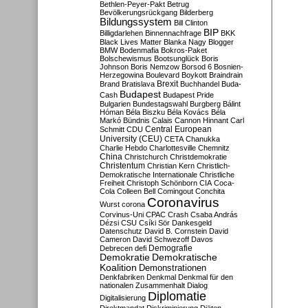
Bethlen-Peyer-Pakt
Betrug
Bevölkerungsrückgang
Bilderberg
Bildungssystem
Bill Clinton
BIP
Billigdarlehen
Binnennachfrage
BKK
Black Lives Matter
Blanka Nagy
Blogger
BMW
Bodenmafia
Bokros-Paket
Bolschewismus
Bootsunglück
Boris
Johnson
Boris Nemzow
Borsod 6
Bosnien-
Herzegowina
Boulevard
Boykott
Braindrain
Brexit
Brand
Bratislava
Buchhandel
Buda-
Budapest
Cash
Budapest Pride
Bulgarien
Bundestagswahl
Burgberg
Bálint
Hóman
Béla Biszku
Béla Kovács
Béla
Markó
Bündnis
Calais
Cannon Hinnant
Carl
Central European
Schmitt
CDU
University (CEU)
CETA
Chanukka
Charlie Hebdo
Charlottesville
Chemnitz
China
Christchurch
Christdemokratie
Christentum
Christian Kern
Christlich-
Demokratische Internationale
Christliche
Freiheit
Christoph Schönborn
CIA
Coca-
Cola
Colleen Bell
Comingout
Conchita
Coronavirus
Wurst
corona
Corvinus-Uni
CPAC
Crash
Csaba András
Dézsi
CSU
Csíki Sör
Dankesgeld
Datenschutz
David B. Cornstein
David
Cameron
David Schwezoff
Davos
Demografie
Debrecen
defi
Demokratie
Demokratische
Koalition
Demonstrationen
Denkfabriken
Denkmal
Denkmal für den
nationalen Zusammenhalt
Dialog
Diplomatie
Digitalisierung