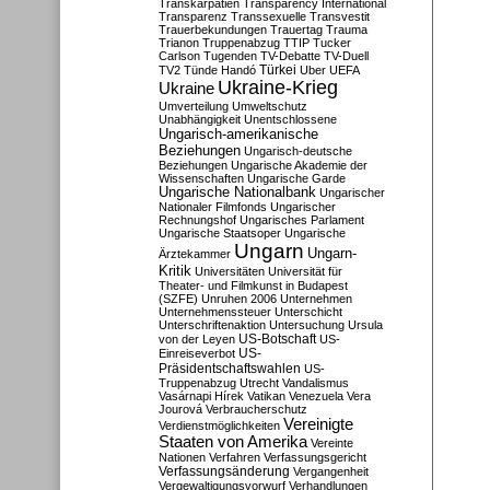
Transkarpatien
Transparency International
Transparenz
Transsexuelle
Transvestit
Trauerbekundungen
Trauertag
Trauma
Trianon
Truppenabzug
TTIP
Tucker
Carlson
Tugenden
TV-Debatte
TV-Duell
Türkei
TV2
Tünde Handó
Uber
UEFA
Ukraine-Krieg
Ukraine
Umverteilung
Umweltschutz
Unabhängigkeit
Unentschlossene
Ungarisch-amerikanische
Beziehungen
Ungarisch-deutsche
Beziehungen
Ungarische Akademie der
Wissenschaften
Ungarische Garde
Ungarische Nationalbank
Ungarischer
Nationaler Filmfonds
Ungarischer
Rechnungshof
Ungarisches Parlament
Ungarische Staatsoper
Ungarische
Ungarn
Ungarn-
Ärztekammer
Kritik
Universitäten
Universität für
Theater- und Filmkunst in Budapest
(SZFE)
Unruhen 2006
Unternehmen
Unternehmenssteuer
Unterschicht
Unterschriftenaktion
Untersuchung
Ursula
US-Botschaft
von der Leyen
US-
US-
Einreiseverbot
Präsidentschaftswahlen
US-
Truppenabzug
Utrecht
Vandalismus
Vasárnapi Hírek
Vatikan
Venezuela
Vera
Jourová
Verbraucherschutz
Vereinigte
Verdienstmöglichkeiten
Staaten von Amerika
Vereinte
Nationen
Verfahren
Verfassungsgericht
Verfassungsänderung
Vergangenheit
Vergewaltigungsvorwurf
Verhandlungen