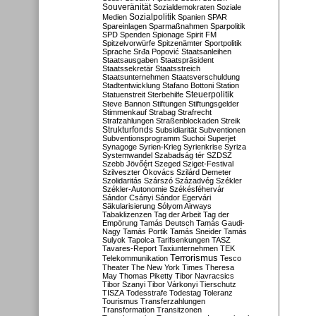
Souveränität
Sozialdemokraten
Soziale
Sozialpolitik
Medien
Spanien
SPAR
Spareinlagen
Sparmaßnahmen
Sparpolitik
SPD
Spenden
Spionage
Spirit FM
Spitzelvorwürfe
Spitzenämter
Sportpolitik
Sprache
Srđa Popović
Staatsanleihen
Staatsausgaben
Staatspräsident
Staatssekretär
Staatsstreich
Staatsunternehmen
Staatsverschuldung
Stadtentwicklung
Stafano Bottoni
Station
Steuerpolitik
Statuenstreit
Sterbehilfe
Steve Bannon
Stiftungen
Stiftungsgelder
Stimmenkauf
Strabag
Strafrecht
Strafzahlungen
Straßenblockaden
Streik
Strukturfonds
Subsidiarität
Subventionen
Subventionsprogramm
Suchoi Superjet
Synagoge
Syrien-Krieg
Syrienkrise
Syriza
Systemwandel
Szabadság tér
SZDSZ
Szebb Jövőért
Szeged
Sziget-Festival
Szilveszter Ókovács
Szilárd Demeter
Szolidaritás
Szárszó
Századvég
Székler
Székler-Autonomie
Székésféhervár
Sándor Csányi
Sándor Egervári
Säkularisierung
Sólyom Airways
Tabaklizenzen
Tag der Arbeit
Tag der
Empörung
Tamás Deutsch
Tamás Gaudi-
Nagy
Tamás Portik
Tamás Sneider
Tamás
Sulyok
Tapolca
Tarifsenkungen
TASZ
Tavares-Report
Taxiunternehmen
TEK
Terrorismus
Telekommunikation
Tesco
Theater
The New York Times
Theresa
May
Thomas Piketty
Tibor Navracsics
Tibor Szanyi
Tibor Várkonyi
Tierschutz
TISZA
Todesstrafe
Todestag
Toleranz
Tourismus
Transferzahlungen
Transformation
Transitzonen