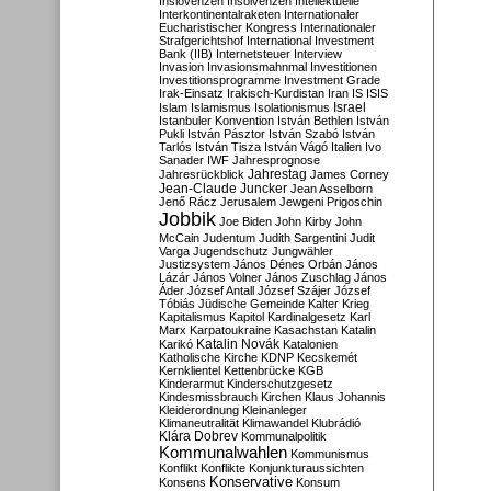
Inslovenzen
Insolvenzen
Intellektuelle
Interkontinentalraketen
Internationaler
Eucharistischer Kongress
Internationaler
Strafgerichtshof
International Investment
Bank (IIB)
Internetsteuer
Interview
Invasion
Invasionsmahnmal
Investitionen
Investitionsprogramme
Investment Grade
Irak-Einsatz
Irakisch-Kurdistan
Iran
IS
ISIS
Israel
Islam
Islamismus
Isolationismus
Istanbuler Konvention
István Bethlen
István
Pukli
István Pásztor
István Szabó
István
Tarlós
István Tisza
István Vágó
Italien
Ivo
Sanader
IWF
Jahresprognose
Jahrestag
Jahresrückblick
James Corney
Jean-Claude Juncker
Jean Asselborn
Jenő Rácz
Jerusalem
Jewgeni Prigoschin
Jobbik
Joe Biden
John Kirby
John
McCain
Judentum
Judith Sargentini
Judit
Varga
Jugendschutz
Jungwähler
Justizsystem
János Dénes Orbán
János
Lázár
János Volner
János Zuschlag
János
Áder
József Antall
József Szájer
József
Tóbiás
Jüdische Gemeinde
Kalter Krieg
Kapitalismus
Kapitol
Kardinalgesetz
Karl
Marx
Karpatoukraine
Kasachstan
Katalin
Katalin Novák
Karikó
Katalonien
Katholische Kirche
KDNP
Kecskemét
Kernklientel
Kettenbrücke
KGB
Kinderarmut
Kinderschutzgesetz
Kindesmissbrauch
Kirchen
Klaus Johannis
Kleiderordnung
Kleinanleger
Klimaneutralität
Klimawandel
Klubrádió
Klára Dobrev
Kommunalpolitik
Kommunalwahlen
Kommunismus
Konflikt
Konflikte
Konjunkturaussichten
Konservative
Konsens
Konsum