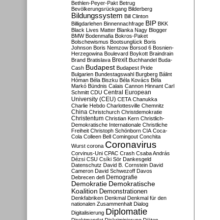
Bethlen-Peyer-Pakt
Betrug
Bevölkerungsrückgang
Bilderberg
Bildungssystem
Bill Clinton
BIP
Billigdarlehen
Binnennachfrage
BKK
Black Lives Matter
Blanka Nagy
Blogger
BMW
Bodenmafia
Bokros-Paket
Bolschewismus
Bootsunglück
Boris
Johnson
Boris Nemzow
Borsod 6
Bosnien-
Herzegowina
Boulevard
Boykott
Braindrain
Brexit
Brand
Bratislava
Buchhandel
Buda-
Budapest
Cash
Budapest Pride
Bulgarien
Bundestagswahl
Burgberg
Bálint
Hóman
Béla Biszku
Béla Kovács
Béla
Markó
Bündnis
Calais
Cannon Hinnant
Carl
Central European
Schmitt
CDU
University (CEU)
CETA
Chanukka
Charlie Hebdo
Charlottesville
Chemnitz
China
Christchurch
Christdemokratie
Christentum
Christian Kern
Christlich-
Demokratische Internationale
Christliche
Freiheit
Christoph Schönborn
CIA
Coca-
Cola
Colleen Bell
Comingout
Conchita
Coronavirus
Wurst
corona
Corvinus-Uni
CPAC
Crash
Csaba András
Dézsi
CSU
Csíki Sör
Dankesgeld
Datenschutz
David B. Cornstein
David
Cameron
David Schwezoff
Davos
Demografie
Debrecen
defi
Demokratie
Demokratische
Koalition
Demonstrationen
Denkfabriken
Denkmal
Denkmal für den
nationalen Zusammenhalt
Dialog
Diplomatie
Digitalisierung