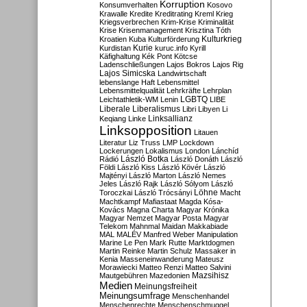
Korruption
Konsumverhalten
Kosovo
Krawalle
Kredite
Kreditrating
Kreml
Krieg
Kriegsverbrechen
Krim-Krise
Kriminalität
Krise
Krisenmanagement
Krisztina Tóth
Kulturkrieg
Kroatien
Kuba
Kulturförderung
Kurdistan
Kurie
kuruc.info
Kyrill
Käfighaltung
Kék Pont
Kötcse
Ladenschließungen
Lajos Bokros
Lajos Rig
Lajos Simicska
Landwirtschaft
lebenslange Haft
Lebensmittel
Lebensmittelqualität
Lehrkräfte
Lehrplan
LGBTQ
Leichtathletik-WM
Lenin
LIBE
Liberale
Liberalismus
Libri
Libyen
Li
Linksallianz
Keqiang
Linke
Linksopposition
Litauen
Literatur
Liz Truss
LMP
Lockdown
Lockerungen
Lokalismus
London
Lánchíd
Rádió
László Botka
László Donáth
László
Földi
László Kiss
László Kövér
László
Majtényi
László Marton
László Nemes
Jeles
László Rajk
László Sólyom
László
Löhne
Toroczkai
László Trócsányi
Macht
Machtkampf
Mafiastaat
Magda Kósa-
Kovács
Magna Charta
Magyar Krónika
Magyar Nemzet
Magyar Posta
Magyar
Telekom
Mahnmal
Maidan
Makkabiade
MAL
MALÉV
Manfred Weber
Manipulation
Marine Le Pen
Mark Rutte
Marktdogmen
Martin Reinke
Martin Schulz
Massaker in
Kenia
Masseneinwanderung
Mateusz
Morawiecki
Matteo Renzi
Matteo Salvini
Mautgebühren
Mazedonien
Mazsihisz
Medien
Meinungsfreiheit
Meinungsumfrage
Menschenhandel
Menschenrechte
Menschenschmuggel