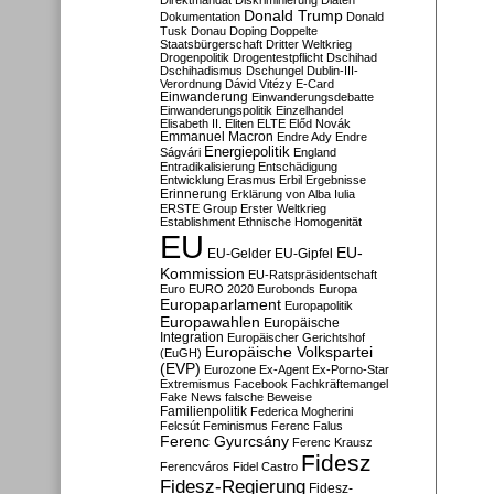
Direktmandat
Diskriminierung
Diäten
Donald Trump
Dokumentation
Donald
Tusk
Donau
Doping
Doppelte
Staatsbürgerschaft
Dritter Weltkrieg
Drogenpolitik
Drogentestpflicht
Dschihad
Dschihadismus
Dschungel
Dublin-III-
Verordnung
Dávid Vitézy
E-Card
Einwanderung
Einwanderungsdebatte
Einwanderungspolitik
Einzelhandel
Elisabeth II.
Eliten
ELTE
Előd Novák
Emmanuel Macron
Endre Ady
Endre
Energiepolitik
Ságvári
England
Entradikalisierung
Entschädigung
Entwicklung
Erasmus
Erbil
Ergebnisse
Erinnerung
Erklärung von Alba Iulia
ERSTE Group
Erster Weltkrieg
Establishment
Ethnische Homogenität
EU
EU-
EU-Gelder
EU-Gipfel
Kommission
EU-Ratspräsidentschaft
Euro
EURO 2020
Eurobonds
Europa
Europaparlament
Europapolitik
Europawahlen
Europäische
Integration
Europäischer Gerichtshof
Europäische Volkspartei
(EuGH)
(EVP)
Eurozone
Ex-Agent
Ex-Porno-Star
Extremismus
Facebook
Fachkräftemangel
Fake News
falsche Beweise
Familienpolitik
Federica Mogherini
Felcsút
Feminismus
Ferenc Falus
Ferenc Gyurcsány
Ferenc Krausz
Fidesz
Ferencváros
Fidel Castro
Fidesz-Regierung
Fidesz-