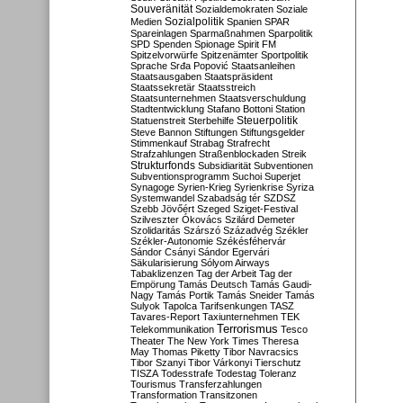
Souveränität
Sozialdemokraten
Soziale
Sozialpolitik
Medien
Spanien
SPAR
Spareinlagen
Sparmaßnahmen
Sparpolitik
SPD
Spenden
Spionage
Spirit FM
Spitzelvorwürfe
Spitzenämter
Sportpolitik
Sprache
Srđa Popović
Staatsanleihen
Staatsausgaben
Staatspräsident
Staatssekretär
Staatsstreich
Staatsunternehmen
Staatsverschuldung
Stadtentwicklung
Stafano Bottoni
Station
Steuerpolitik
Statuenstreit
Sterbehilfe
Steve Bannon
Stiftungen
Stiftungsgelder
Stimmenkauf
Strabag
Strafrecht
Strafzahlungen
Straßenblockaden
Streik
Strukturfonds
Subsidiarität
Subventionen
Subventionsprogramm
Suchoi Superjet
Synagoge
Syrien-Krieg
Syrienkrise
Syriza
Systemwandel
Szabadság tér
SZDSZ
Szebb Jövőért
Szeged
Sziget-Festival
Szilveszter Ókovács
Szilárd Demeter
Szolidaritás
Szárszó
Századvég
Székler
Székler-Autonomie
Székésféhervár
Sándor Csányi
Sándor Egervári
Säkularisierung
Sólyom Airways
Tabaklizenzen
Tag der Arbeit
Tag der
Empörung
Tamás Deutsch
Tamás Gaudi-
Nagy
Tamás Portik
Tamás Sneider
Tamás
Sulyok
Tapolca
Tarifsenkungen
TASZ
Tavares-Report
Taxiunternehmen
TEK
Terrorismus
Telekommunikation
Tesco
Theater
The New York Times
Theresa
May
Thomas Piketty
Tibor Navracsics
Tibor Szanyi
Tibor Várkonyi
Tierschutz
TISZA
Todesstrafe
Todestag
Toleranz
Tourismus
Transferzahlungen
Transformation
Transitzonen