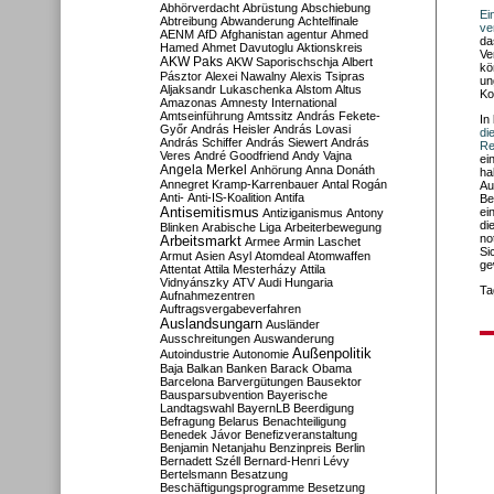
Abhörverdacht
Abrüstung
Abschiebung
Ei
Abtreibung
Abwanderung
Achtelfinale
ve
AENM
AfD
Afghanistan
agentur
Ahmed
da
Hamed
Ahmet Davutoglu
Aktionskreis
Ve
AKW Paks
AKW Saporischschja
Albert
kö
Pásztor
Alexei Nawalny
Alexis Tsipras
un
Aljaksandr Lukaschenka
Alstom
Altus
Ko
Amazonas
Amnesty International
Amtseinführung
Amtssitz
András Fekete-
In
Győr
András Heisler
András Lovasi
di
András Schiffer
András Siewert
András
Re
Veres
André Goodfriend
Andy Vajna
ei
Angela Merkel
Anhörung
Anna Donáth
ha
Annegret Kramp-Karrenbauer
Antal Rogán
Au
Anti-
Anti-IS-Koalition
Antifa
Be
Antisemitismus
ei
Antiziganismus
Antony
di
Blinken
Arabische Liga
Arbeiterbewegung
no
Arbeitsmarkt
Armee
Armin Laschet
Si
Armut
Asien
Asyl
Atomdeal
Atomwaffen
ge
Attentat
Attila Mesterházy
Attila
Vidnyánszky
ATV
Audi Hungaria
Ta
Aufnahmezentren
Auftragsvergabeverfahren
Auslandsungarn
Ausländer
Ausschreitungen
Auswanderung
Außenpolitik
Autoindustrie
Autonomie
Baja
Balkan
Banken
Barack Obama
Barcelona
Barvergütungen
Bausektor
Bausparsubvention
Bayerische
Landtagswahl
BayernLB
Beerdigung
Befragung
Belarus
Benachteiligung
Benedek Jávor
Benefizveranstaltung
Benjamin Netanjahu
Benzinpreis
Berlin
Bernadett Széll
Bernard-Henri Lévy
Bertelsmann
Besatzung
Beschäftigungsprogramme
Besetzung