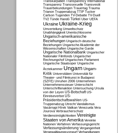
Transkarpatien
Transparency International
Transparenz
Transsexuelle
Transvestit
Trauerbekundungen
Trauertag
Trauma
Trianon
Truppenabzug
TTIP
Tucker
Carlson
Tugenden
TV-Debatte
TV-Duell
Türkei
TV2
Tünde Handó
Uber
UEFA
Ukraine-Krieg
Ukraine
Umverteilung
Umweltschutz
Unabhängigkeit
Unentschlossene
Ungarisch-amerikanische
Beziehungen
Ungarisch-deutsche
Beziehungen
Ungarische Akademie der
Wissenschaften
Ungarische Garde
Ungarische Nationalbank
Ungarischer
Nationaler Filmfonds
Ungarischer
Rechnungshof
Ungarisches Parlament
Ungarische Staatsoper
Ungarische
Ungarn
Ungarn-
Ärztekammer
Kritik
Universitäten
Universität für
Theater- und Filmkunst in Budapest
(SZFE)
Unruhen 2006
Unternehmen
Unternehmenssteuer
Unterschicht
Unterschriftenaktion
Untersuchung
Ursula
US-Botschaft
von der Leyen
US-
US-
Einreiseverbot
Präsidentschaftswahlen
US-
Truppenabzug
Utrecht
Vandalismus
Vasárnapi Hírek
Vatikan
Venezuela
Vera
Jourová
Verbraucherschutz
Vereinigte
Verdienstmöglichkeiten
Staaten von Amerika
Vereinte
Nationen
Verfahren
Verfassungsgericht
Verfassungsänderung
Vergangenheit
Vergewaltigungsvorwurf
Verhandlungen