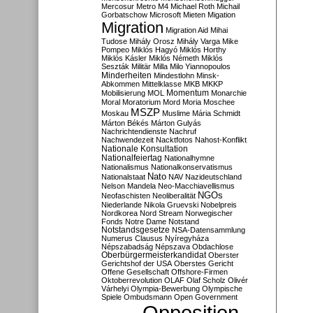
Mercosur
Metro M4
Michael Roth
Michail
Gorbatschow
Microsoft
Mieten
Migation
Migration
Migration Aid
Mihai
Tudose
Mihály Orosz
Mihály Varga
Mike
Pompeo
Miklós Hagyó
Miklós Horthy
Miklós Kásler
Miklós Németh
Miklós
Seszták
Militär
Milla
Milo Yiannopoulos
Minderheiten
Mindestlohn
Minsk-
Abkommen
Mittelklasse
MKB
MKKP
Momentum
Mobilisierung
MOL
Monarchie
Moral
Moratorium
Mord
Moria
Moschee
MSZP
Moskau
Muslime
Mária Schmidt
Márton Békés
Márton Gulyás
Nachrichtendienste
Nachruf
Nachwendezeit
Nacktfotos
Nahost-Konflikt
Nationale Konsultation
Nationalfeiertag
Nationalhymne
Nationalismus
Nationalkonservatismus
Nato
Nationalstaat
NAV
Nazideutschland
Nelson Mandela
Neo-Macchiavellismus
NGOs
Neofaschisten
Neoliberalität
Niederlande
Nikola Gruevski
Nobelpreis
Nordkorea
Nord Stream
Norwegischer
Fonds
Notre Dame
Notstand
Notstandsgesetze
NSA-Datensammlung
Numerus Clausus
Nyíregyháza
Népszabadság
Népszava
Obdachlose
Oberbürgermeisterkandidat
Oberster
Gerichtshof der USA
Oberstes Gericht
Offene Gesellschaft
Offshore-Firmen
Oktoberrevolution
OLAF
Olaf Scholz
Olivér
Várhelyi
Olympia-Bewerbung
Olympische
Spiele
Ombudsmann
Open Government
Opposition