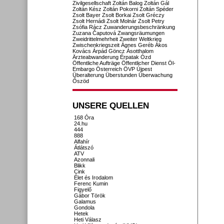
Zivilgesellschaft
Zoltán Balog
Zoltán Gál
Zoltán Kész
Zoltán Pokorni
Zoltán Spéder
Zsolt Bayer
Zsolt Borkai
Zsolt Gréczy
Zsolt Hernádi
Zsolt Molnár
Zsolt Petry
Zsófia Rácz
Zuwanderungsbeschränkung
Zuzana Čaputová
Zwangsräumungen
Zweidrittelmehrheit
Zweiter Weltkrieg
Zwischenkriegszeit
Ágnes Geréb
Ákos
Kovács
Árpád Göncz
Ásotthalom
Ärzteabwanderung
Érpatak
Ózd
Öffentliche Aufträge
Öffentlicher Dienst
Öl-
Embargo
Österreich
ÖVP
Újpest
Überalterung
Überstunden
Überwachung
Őszöd
UNSERE QUELLEN
168 Óra
24.hu
444
888
Alfahír
Átlátszó
ATV
Azonnali
Blikk
Cink
Élet és Irodalom
Ferenc Kumin
Figyelő
Gábor Török
Galamus
Gondola
Hetek
Heti Válasz