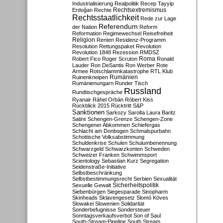
Industrialisierung
Realpolitik
Recep Tayyip
Rechtsextremismus
Erdoğan
Rechte
Rechtsstaatlichkeit
Rede zur Lage
Referendum
der Nation
Reform
Reformation
Regimewechsel
Reisefreiheit
Religion
Renten
Residenz-Programm
Resolution
Rettungspaket
Revolution
Revolution 1848
Rezession
RMDSZ
Roma
Robert Fico
Roger Scruton
Ronald
Lauder
Ron DeSantis
Ron Werber
Rote
Armee
Rotschlammkatastrophe
RTL Klub
Ruinenkneipen
Rumänien
Rumänienungarn
Runder Tisch
Russland
Rundtischgespräche
Ryanair
Ráhel Orbán
Róbert Kiss
Rückblick 2015
Rücktritt
S&P
Sanktionen
Sarkozy
Sarolta Laura Baritz
Satire
Schengen-Grenze
Schengen-Zone
Schengener Abkommen
Schiefergas
Schlacht am Donbogen
Schmalspurbahn
Schottische Volksabstimmung
Schuldenkrise
Schulen
Schulumbenennung
Schwarzgeld
Schwarzkonten
Schweden
Schweizer Franken
Schwimmsport
Scientology
Sebastian Kurz
Segregation
Seidenstraße-Initiative
Selbstbeschränkung
Selbstbestimmungsrecht
Serbien
Sexualität
Sicherheitspolitik
Sexuelle Gewalt
Siebenbürgen
Siegesparade
Sinopharm
Skinheads
Sklavengesetz
Slomó Köves
Slowakei
Slowenien
Solidarität
Sonderbefugnisse
Sondersteuer
Sonntagsverkaufsverbot
Son of Saul
South-Stream-Pipeline
South Stream