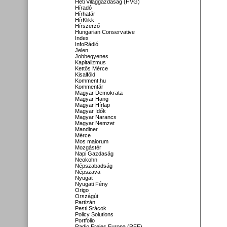
Heti Világgazdaság (HVG)
Híradó
Hírhatár
HírKlikk
Hírszerző
Hungarian Conservative
Index
InfoRádió
Jelen
Jobbegyenes
Kapitalizmus
Kettős Mérce
Kisalföld
Komment.hu
Kommentár
Magyar Demokrata
Magyar Hang
Magyar Hírlap
Magyar Idők
Magyar Narancs
Magyar Nemzet
Mandiner
Mérce
Mos maiorum
Mozgástér
Napi Gazdaság
Neokohn
Népszabadság
Népszava
Nyugat
Nyugati Fény
Origo
Országút
Partizán
Pesti Srácok
Policy Solutions
Portfolio
Radio Freies Europa (RFE)