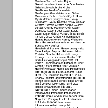
Goldman Sachs
Gordon Bajnai
Grenzzaun
Grenzkontrollen
Griechenland
Griechisch-katholische Kirche
Großbritannien
Große Koalition
Großungarn
Grundeinkommen
Grüne
Gwendoline Delbos-Corfield
Gyula Horn
Gyula Molnár
Gyöngyöspata
György
Budaházy
György Donáth
György Gattyán
György Hunvald
György Konrád
György
Lukács
György Matolcsy
Győr
Gábor
Demszky
Gábor Fodor
Gábor Kaleta
Gábor Vona
Gábor Simon
Gáspár Miklós
Tamás
Gáspár Orbán
Haftbedingungen
Hamas
Handelsketten
Harvey Weinstein
Hass
Hassrede
Hassverbrechen
Haus der
Haushalt
Schicksale
Haushaltseinkommen
Hausordnung
Heiko
Maas
Heiliger Stephan
Heineken
Heinz-
Christian Strache
Helmut Kohl
Henry
Kissinger
Herdenimmunität
Hertha BSC
Berlin
Heti Világgazdaság (HVG)
Heti
Válasz
Hilfsmaßnahmen
Hilfspaket
Hillary
Clinton
Historikerstreit
Hitler-Vergleich
Hollókő
Holocaust
Homo-Ehe
Homophobie
Homosexualität
Horst Seehofer
Hunxit
Huxit
HÉV
Häusliche Gewalt
Hír TV
Iain
Lindsay
Identität
Identitätspolitik
Ideologie
Ikonen
Ildikó Bangó Borbély
Ildikó Enyedi
Ildikó Lendvai
Ildikó Varga
Ildikó Vida
Illiberale
Illegale Einwanderung
Demokratie
Image
Imageschaden
Imagewandel
Immobilien
Impeachment
Impfung
Imre Horváth
Imre Kertész
Imre
Nagy
Imre Pozsgay
In-vitro-Fertilisation
Inflation
INA
Index
Informanten
Informationsfreiheit
Innenpolitik