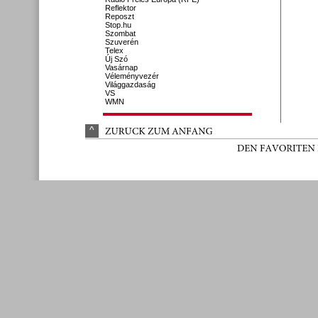
Reflektor
Reposzt
Stop.hu
Szombat
Szuverén
Telex
Új Szó
Vasárnap
Véleményvezér
Világgazdaság
VS
WMN
^
ZURÜ
CK 
ZUM 
ANFANG
DEN 
FAVORITEN 