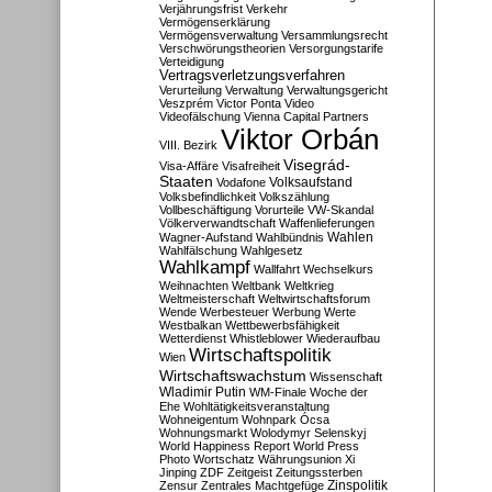
Verjährungsfrist
Verkehr
Vermögenserklärung
Vermögensverwaltung
Versammlungsrecht
Verschwörungstheorien
Versorgungstarife
Verteidigung
Vertragsverletzungsverfahren
Verurteilung
Verwaltung
Verwaltungsgericht
Veszprém
Victor Ponta
Video
Videofälschung
Vienna Capital Partners
Viktor Orbán
VIII. Bezirk
Visegrád-
Visa-Affäre
Visafreiheit
Staaten
Vodafone
Volksaufstand
Volksbefindlichkeit
Volkszählung
Vollbeschäftigung
Vorurteile
VW-Skandal
Völkerverwandtschaft
Waffenlieferungen
Wahlen
Wagner-Aufstand
Wahlbündnis
Wahlfälschung
Wahlgesetz
Wahlkampf
Wallfahrt
Wechselkurs
Weihnachten
Weltbank
Weltkrieg
Weltmeisterschaft
Weltwirtschaftsforum
Wende
Werbesteuer
Werbung
Werte
Westbalkan
Wettbewerbsfähigkeit
Wetterdienst
Whistleblower
Wiederaufbau
Wirtschaftspolitik
Wien
Wirtschaftswachstum
Wissenschaft
Wladimir Putin
WM-Finale
Woche der
Ehe
Wohltätigkeitsveranstaltung
Wohneigentum
Wohnpark Ócsa
Wohnungsmarkt
Wolodymyr Selenskyj
World Happiness Report
World Press
Photo
Wortschatz
Währungsunion
Xi
Jinping
ZDF
Zeitgeist
Zeitungssterben
Zensur
Zentrales Machtgefüge
Zinspolitik