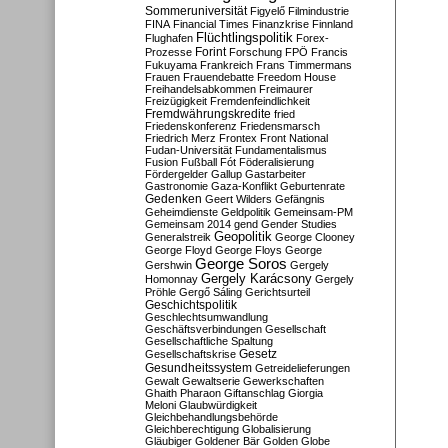
Sommeruniversität
Figyelő
Filmindustrie
FINA
Financial Times
Finanzkrise
Finnland
Flüchtlingspolitik
Flughafen
Forex-
Forint
Prozesse
Forschung
FPÖ
Francis
Fukuyama
Frankreich
Frans Timmermans
Frauen
Frauendebatte
Freedom House
Freihandelsabkommen
Freimaurer
Freizügigkeit
Fremdenfeindlichkeit
Fremdwährungskredite
fried
Friedenskonferenz
Friedensmarsch
Friedrich Merz
Frontex
Front National
Fudan-Universität
Fundamentalismus
Fusion
Fußball
Fót
Föderalisierung
Fördergelder
Gallup
Gastarbeiter
Gastronomie
Gaza-Konflikt
Geburtenrate
Gedenken
Geert Wilders
Gefängnis
Geheimdienste
Geldpolitik
Gemeinsam-PM
Gemeinsam 2014
gend
Gender Studies
Geopolitik
Generalstreik
George Clooney
George Floyd
George Floys
George
George Soros
Gershwin
Gergely
Gergely Karácsony
Homonnay
Gergely
Pröhle
Gergő Sáling
Gerichtsurteil
Geschichtspolitik
Geschlechtsumwandlung
Geschäftsverbindungen
Gesellschaft
Gesellschaftliche Spaltung
Gesetz
Gesellschaftskrise
Gesundheitssystem
Getreidelieferungen
Gewalt
Gewaltserie
Gewerkschaften
Ghaith Pharaon
Giftanschlag
Giorgia
Meloni
Glaubwürdigkeit
Gleichbehandlungsbehörde
Gleichberechtigung
Globalisierung
Gläubiger
Goldener Bär
Golden Globe