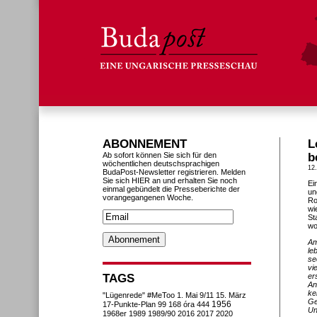
ABONNEMENT
L
Ab sofort können Sie sich für den
b
wöchentlichen deutschsprachigen
12
BudaPost-Newsletter registrieren. Melden
Sie sich HIER an und erhalten Sie noch
Ei
einmal gebündelt die Presseberichte der
un
vorangegangenen Woche.
Ro
wi
St
wo
Am
le
se
vi
TAGS
er
An
ke
"Lügenrede"
#MeToo
1. Mai
9/11
15. März
Ge
1956
17-Punkte-Plan
99
168 óra
444
Un
1968er
1989
1989/90
2016
2017
2020