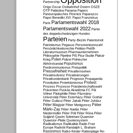
Partnership
Origo
Oscar
Ostbahnhof
Ostern
OSZE
OTP
Palästina
Panama Papers
Paneuropäisches Picknick
Paparazzo
Papst Benedikt XVI.
Papst Franziskus
Parlamentswahl 2018
Paris
Parlamentswahl 2022
Partei
des doppelschwänzigen Hundes
Parteien
Party-Bezirk
Patentstreit
Patriotismus
Pegasus
Personenkennzahl
Persönlichkeitsrechte
Petition
Petőfi-
Literaturmuseum
Pharmaunternehmen
Philosophie
Pipeline
PiS
Pisa-Studie
Plakat-
Polen
Krieg
Polizei
Polnischer
Populismus
Abhörskandal
Postkommunismus
Preispolitik
Pressefreiheit
Privatfernsehen
Privatinsolvenz
Privatisierungen
Privatkundenbank
Prognose
Propaganda
Protest
Prostitution
Protektionismus
Prozess
Prozesse
Präsidentschaftswahl
Prävention
Puskás Akadémia FC
Pál
Völner
Pädophilie
Péter-Pázmány-
Universität
Péter Esterházy
Péter Gothár
Péter Gulácsi
Péter Jakab
Péter Juhász
Péter
Péter Magyar
Péter Medgyessy
Márki-Zay
Péter Nadás
Péter
Niedermüller
Péter Polt
Péter Róna
Péter
Szijjártó
Qasim Soleimani
Quaestor
Quaestor-Pleite
Quotensystem
Radikalismus
Radikalität
Radio Free
Europe
Radnóti
Randalph L. Braham
Rassismus
Ratkó-Kinder
Rattenplage
Re-