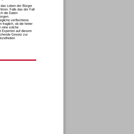
e das Leben der Bürger
lören. Falls das der Fall
ch die Daten
orgen.
gliche verflochtene
fraglich, ob die hinter
 eine solche
t Experten auf diesem
echende Gesetz zur
inzelheiten