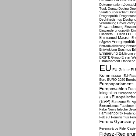
Direktmandat
Diskrimini
Donald
Dokumentation
Tusk
Donau
Doping
Dop
Staatsbürgerschaft
Dritt
Drogenpolitik
Drogentestp
Dschihadismus
Dschung
Verordnung
Dávid Vitézy
Einwanderung
Einwan
Einwanderungspolitik
Ein
Elisabeth II.
Eliten
ELTE
Emmanuel Macron
En
Energiepolitik
Ságvári
Entradikalisierung
Entsc
Entwicklung
Erasmus
Erb
Erinnerung
Erklärung vo
ERSTE Group
Erster We
Establishment
Ethnische
EU
EU-Gelder
EU
Kommission
EU-Rats
Euro
EURO 2020
Eurob
Europaparlament
E
Europawahlen
Euro
Integration
Europäische
Europäische 
(EuGH)
(EVP)
Eurozone
Ex-Ag
Extremismus
Facebook
Fake News
falsche Bew
Familienpolitik
Federic
Felcsút
Feminismus
Fer
Ferenc Gyurcsány
Ferencváros
Fidel Castr
Fidesz-Regieru