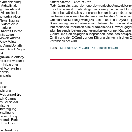
g
Abschiebung
Unterschriften – Anm. d. Red.
)
g
Achtelfinale
Rab räumt ein, dass die neue elektronische Ausweiskart
gentur
Ahmed
erleichtern würde – allerdings nur solange sie sie nicht ver
Aktionskreis
sein sollte, würde alles verlorengehen und man müsste si
nacheinander erneut bei den entsprechenden Ämtern bes
schschja
Albert
Um nicht verfassungswidrig zu sein, müsse das System je
Alexis Tsipras
Speicherung dieser Daten ausschließen. Doch sei es eben 
Alstom
Altus
ihm stehende Informatik eine ausreichende Gewähr gegen
national
allumfassende Datenspeicherung bieten könne. Rab zitier
András Fekete-
Gebiet, die sich dagegen aussprechen, dass das entspr
rás Lovasi
Einführung der E-Card vor der Klärung der technischen E
iewert
András
verabschiedet wird.
Andy Vajna
ng
Anna Donáth
Tags:
Datenschutz
,
E-Card
,
Personenkennzahl
bauer
Antal Rogán
ifa
iganismus
Antony
rbeiterbewegung
rmin Laschet
al
Atomwaffen
y
Attila
ungaria
en
änder
nderung
Außenpolitik
ack Obama
en
Bausektor
rische
Beerdigung
hteiligung
eranstaltung
inpreis
Berlin
Henri Lévy
me
Besetzung