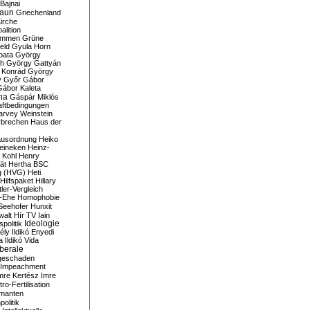
Bajnai
aun
Griechenland
irche
lition
ommen
Grüne
eld
Gyula Horn
pata
György
th
György Gattyán
 Konrád
György
y
Győr
Gábor
Gábor Kaleta
na
Gáspár Miklós
ftbedingungen
arvey Weinstein
brechen
Haus der
usordnung
Heiko
eineken
Heinz-
 Kohl
Henry
ät
Hertha BSC
g (HVG)
Heti
Hilfspaket
Hillary
tler-Vergleich
-Ehe
Homophobie
Seehofer
Hunxit
walt
Hír TV
Iain
spolitik
Ideologie
ély
Ildikó Enyedi
a
Ildikó Vida
liberale
geschaden
Impeachment
mre Kertész
Imre
itro-Fertilisation
rmanten
politik