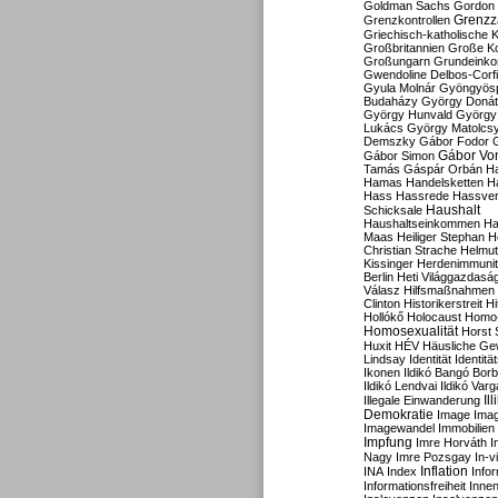
Goldman Sachs
Gordon 
Grenzz
Grenzkontrollen
Griechisch-katholische K
Großbritannien
Große Koa
Großungarn
Grundeink
Gwendoline Delbos-Corfi
Gyula Molnár
Gyöngyös
Budaházy
György Doná
György Hunvald
György
Lukács
György Matolcs
Demszky
Gábor Fodor
Gábor Vo
Gábor Simon
Tamás
Gáspár Orbán
Ha
Hamas
Handelsketten
H
Hass
Hassrede
Hassver
Haushalt
Schicksale
Haushaltseinkommen
Ha
Maas
Heiliger Stephan
H
Christian Strache
Helmut
Kissinger
Herdenimmunit
Berlin
Heti Világgazdasá
Válasz
Hilfsmaßnahmen
Clinton
Historikerstreit
Hi
Hollókő
Holocaust
Homo
Homosexualität
Horst 
Huxit
HÉV
Häusliche Ge
Lindsay
Identität
Identität
Ikonen
Ildikó Bangó Borb
Ildikó Lendvai
Ildikó Varg
Il
Illegale Einwanderung
Demokratie
Image
Ima
Imagewandel
Immobilien
Impfung
Imre Horváth
I
Nagy
Imre Pozsgay
In-v
Inflation
INA
Index
Info
Informationsfreiheit
Innen