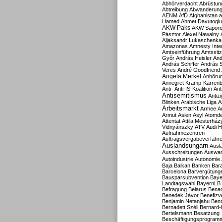
Abhörverdacht
Abrüstun
Abtreibung
Abwanderun
AENM
AfD
Afghanistan
a
Hamed
Ahmet Davutoglu
AKW Paks
AKW Sapori
Pásztor
Alexei Nawalny
Aljaksandr Lukaschenka
Amazonas
Amnesty Inter
Amtseinführung
Amtssitz
Győr
András Heisler
And
András Schiffer
András S
Veres
André Goodfriend
Angela Merkel
Anhöru
Annegret Kramp-Karren
Anti-
Anti-IS-Koalition
Ant
Antisemitismus
Antiz
Blinken
Arabische Liga
A
Arbeitsmarkt
Armee
A
Armut
Asien
Asyl
Atomde
Attentat
Attila Mesterház
Vidnyánszky
ATV
Audi H
Aufnahmezentren
Auftragsvergabeverfahr
Auslandsungarn
Ausl
Ausschreitungen
Auswa
Autoindustrie
Autonomie
Baja
Balkan
Banken
Bar
Barcelona
Barvergütung
Bausparsubvention
Baye
Landtagswahl
BayernLB
Befragung
Belarus
Benac
Benedek Jávor
Benefizv
Benjamin Netanjahu
Benz
Bernadett Széll
Bernard-
Bertelsmann
Besatzung
Beschäftigungsprogram