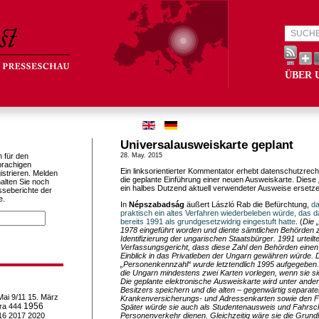
ÜBER 
Universalausweiskarte geplant
h für den
28. May. 2015
prachigen
Ein linksorientierter Kommentator erhebt datenschutzrec
istrieren. Melden
die geplante Einführung einer neuen Ausweiskarte. Diese
alten Sie noch
ein halbes Dutzend aktuell verwendeter Ausweise ersetze
sseberichte der
e.
In
Népszabadság
äußert László Rab die Befürchtung,
d
praktisch ein altes Verfahren wiederbeleben würde, das 
bereits 1991 als grundgesetzwidrig eingestuft hatte
. (
Die 
1978 eingeführt worden und diente sämtlichen Behörden z
Identifizierung der ungarischen Staatsbürger. 1991 urteilt
Verfassungsgericht, dass diese Zahl den Behörden eine
Einblick in das Privatleben der Ungarn gewähren würde. 
„Personenkennzahl“ wurde letztendlich 1995 aufgegeben.
die Ungarn mindestens zwei Karten vorlegen, wenn sie sich
Die geplante elektronische Ausweiskarte wird unter and
Besitzers speichern und die alten – gegenwärtig separate
Mai
9/11
15. März
Krankenversicherungs- und Adressenkarten sowie den F
1956
ra
444
Später würde sie auch als Studentenausweis und Fahrsche
16
2017
2020
Personenverkehr dienen. Gleichzeitig wäre sie die Grundl