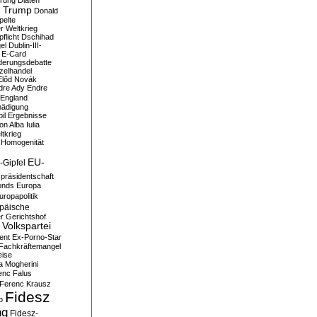
erung
Diäten
 Trump
Donald
pelte
er Weltkrieg
flicht
Dschihad
el
Dublin-III-
E-Card
derungsdebatte
zelhandel
Előd Novák
dre Ady
Endre
England
hädigung
il
Ergebnisse
n Alba Iulia
ltkrieg
 Homogenität
EU-
-Gipfel
präsidentschaft
onds
Europa
uropapolitik
päische
r Gerichtshof
Volkspartei
ent
Ex-Porno-Star
Fachkräftemangel
eise
a Mogherini
enc Falus
Ferenc Krausz
Fidesz
o
ng
Fidesz-