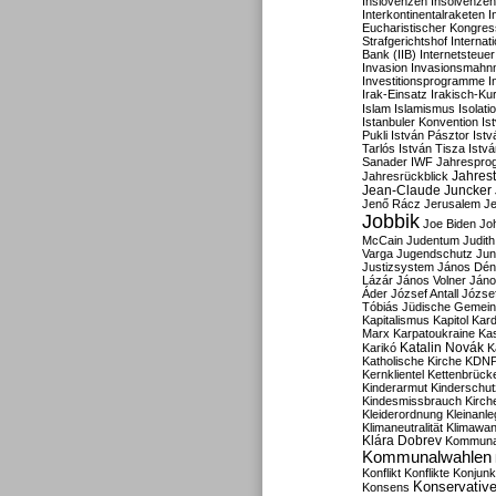
Inslovenzen
Insolvenzen
Interkontinentalraketen
I
Eucharistischer Kongres
Strafgerichtshof
Internat
Bank (IIB)
Internetsteuer
Invasion
Invasionsmahn
Investitionsprogramme
I
Irak-Einsatz
Irakisch-Ku
Islam
Islamismus
Isolat
Istanbuler Konvention
Is
Pukli
István Pásztor
Ist
Tarlós
István Tisza
Istv
Sanader
IWF
Jahrespro
Jahres
Jahresrückblick
Jean-Claude Juncker
Jenő Rácz
Jerusalem
Je
Jobbik
Joe Biden
Jo
McCain
Judentum
Judith
Varga
Jugendschutz
Jun
Justizsystem
János Dén
Lázár
János Volner
Jáno
Áder
József Antall
József
Tóbiás
Jüdische Gemei
Kapitalismus
Kapitol
Kard
Marx
Karpatoukraine
Ka
Katalin Novák
Karikó
K
Katholische Kirche
KDN
Kernklientel
Kettenbrück
Kinderarmut
Kinderschu
Kindesmissbrauch
Kirch
Kleiderordnung
Kleinanle
Klimaneutralität
Klimawan
Klára Dobrev
Kommunal
Kommunalwahlen
Konflikt
Konflikte
Konjunk
Konservativ
Konsens