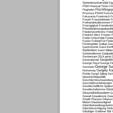
Sommeruniversität
Fig
FINA
Financial Times
Fi
Flüchtlingsp
Flughafen
Forint
Prozesse
Forsch
Fukuyama
Frankreich
F
Frauen
Frauendebatte
F
Freihandelsabkommen
F
Freizügigkeit
Fremdenfein
Fremdwährungskredit
Friedenskonferenz
Frie
Friedrich Merz
Frontex
F
Fudan-Universität
Funda
Fusion
Fußball
Fót
Föder
Fördergelder
Gallup
Gast
Gastronomie
Gaza-Konfl
Gedenken
Geert Wilde
Geheimdienste
Geldpolit
Gemeinsam 2014
gend
Geopolit
Generalstreik
George Floyd
George Fl
George So
Gershwin
Gergely K
Homonnay
Pröhle
Gergő Sáling
Geri
Geschichtspolitik
Geschlechtsumwandlun
Geschäftsverbindungen
Gesellschaftliche Spaltu
Gese
Gesellschaftskrise
Gesundheitssystem
Ge
Gewalt
Gewaltserie
Gew
Ghaith Pharaon
Giftansc
Meloni
Glaubwürdigkeit
Gleichbehandlungsbehö
Gleichberechtigung
Glob
Gläubiger
Goldener Bär