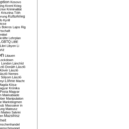
ption
Kosovo
ting
Kreml
Krieg
rise
Kriminalität
t
Krisztina Tóth
Kulturkrieg
erung
fo
Kyrill
tcse
s Bokros
Lajos Rig
tschaft
ittel
kräfte
Lehrplan
LGBTQ
LIBE
Libri
Libyen
Li
anz
on
Litauen
Lockdown
s
London
Lánchíd
zló Donáth
László
 Kövér
László
ászló Nemes
ó Sólyom
László
Löhne
nyi
Macht
Magda Kósa-
agyar Krónika
Posta
Magyar
n
Makkabiade
eber
Manipulation
te
Marktdogmen
ulz
Massaker in
ung
Mateusz
i
Matteo Salvini
en
Mazsihisz
heit
nschenhandel
henschmuggel