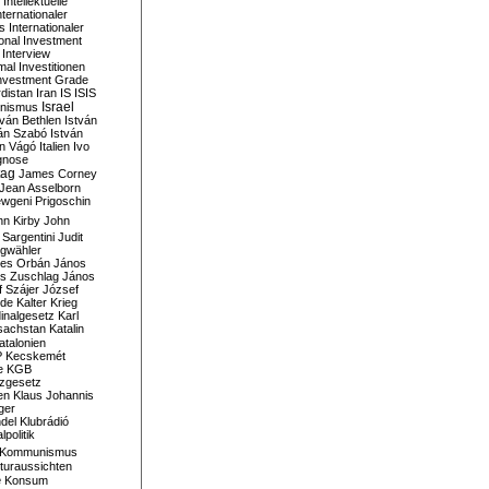
Intellektuelle
nternationaler
s
Internationaler
ional Investment
Interview
mal
Investitionen
nvestment Grade
rdistan
Iran
IS
ISIS
Israel
ionismus
tván Bethlen
István
ván Szabó
István
án Vágó
Italien
Ivo
gnose
tag
James Corney
Jean Asselborn
wgeni Prigoschin
hn Kirby
John
 Sargentini
Judit
gwähler
es Orbán
János
s Zuschlag
János
 Szájer
József
nde
Kalter Krieg
inalgesetz
Karl
sachstan
Katalin
atalonien
P
Kecskemét
e
KGB
tzgesetz
en
Klaus Johannis
ger
del
Klubrádió
politik
Kommunismus
turaussichten
e
Konsum