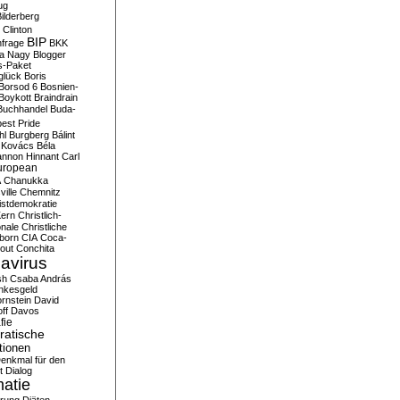
ug
ilderberg
l Clinton
BIP
frage
BKK
ka Nagy
Blogger
s-Paket
glück
Boris
Borsod 6
Bosnien-
Boykott
Braindrain
Buchhandel
Buda-
est Pride
hl
Burgberg
Bálint
 Kovács
Béla
nnon Hinnant
Carl
uropean
A
Chanukka
ville
Chemnitz
istdemokratie
Kern
Christlich-
onale
Christliche
born
CIA
Coca-
out
Conchita
avirus
sh
Csaba András
nkesgeld
rnstein
David
ff
Davos
fie
atische
tionen
enkmal für den
t
Dialog
atie