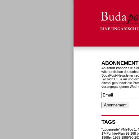
ABONNEMENT
Ab sofort können Sie sic
wöchentlichen deutschs
BudaPost-Newsletter reg
Sie sich HIER an und erh
einmal gebündelt die Pre
vorangegangenen Woch
TAGS
"Lügenrede"
#MeToo
1. 
17-Punkte-Plan
99
168 ó
1968er
1989
1989/90
20