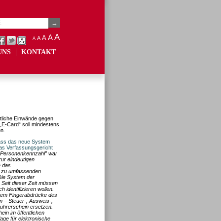
A
A
A
A
A
UNS
KONTAKT
htliche Einwände gegen
 „E-Card“ soll mindestens
n.
ass das neue System
das Verfassungsgericht
„Personenkennzahl” war
ur eindeutigen
e das
n zu umfassenden
Die System der
 Seit dieser Zeit müssen
 identifizieren wollen.
erem Fingerabdrücke des
n – Steuer-, Ausweis-,
ührerschein ersetzen.
in im öffentlichen
age für elektronische