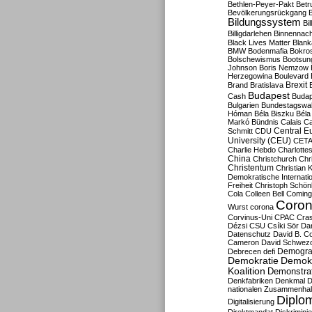
Bethlen-Peyer-Pakt
Betr
Bevölkerungsrückgang
B
Bildungssystem
Bil
Billigdarlehen
Binnennach
Black Lives Matter
Blan
BMW
Bodenmafia
Bokro
Bolschewismus
Bootsun
Johnson
Boris Nemzow
Herzegowina
Boulevard
Brexit
Brand
Bratislava
Budapest
Cash
Budap
Bulgarien
Bundestagswa
Hóman
Béla Biszku
Béla
Markó
Bündnis
Calais
Ca
Central E
Schmitt
CDU
University (CEU)
CET
Charlie Hebdo
Charlottes
China
Christchurch
Chr
Christentum
Christian 
Demokratische Internati
Freiheit
Christoph Schön
Cola
Colleen Bell
Coming
Coron
Wurst
corona
Corvinus-Uni
CPAC
Cra
Dézsi
CSU
Csíki Sör
Da
Datenschutz
David B. Co
Cameron
David Schwezo
Demogra
Debrecen
defi
Demokratie
Demokr
Koalition
Demonstra
Denkfabriken
Denkmal
D
nationalen Zusammenhal
Diplom
Digitalisierung