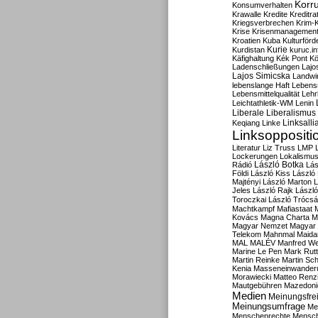
Korru
Konsumverhalten
Krawalle
Kredite
Kreditra
Kriegsverbrechen
Krim-K
Krise
Krisenmanagemen
Kroatien
Kuba
Kulturförd
Kurdistan
Kurie
kuruc.in
Käfighaltung
Kék Pont
Kö
Ladenschließungen
Lajo
Lajos Simicska
Landwir
lebenslange Haft
Lebensm
Lebensmittelqualität
Lehr
Leichtathletik-WM
Lenin
Liberale
Liberalismus
Linksalli
Keqiang
Linke
Linksoppositi
Literatur
Liz Truss
LMP
Lockerungen
Lokalismu
Rádió
László Botka
Lás
Földi
László Kiss
László
Majtényi
László Marton
L
Jeles
László Rajk
Lászl
Toroczkai
László Trócsá
Machtkampf
Mafiastaat
Kovács
Magna Charta
M
Magyar Nemzet
Magyar 
Telekom
Mahnmal
Maida
MAL
MALÉV
Manfred W
Marine Le Pen
Mark Rut
Martin Reinke
Martin Sch
Kenia
Masseneinwander
Morawiecki
Matteo Renz
Mautgebühren
Mazedoni
Medien
Meinungsfrei
Meinungsumfrage
Me
Menschenrechte
Mensc