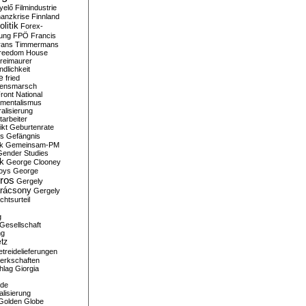
yelő
Filmindustrie
nanzkrise
Finnland
olitik
Forex-
ung
FPÖ
Francis
rans Timmermans
reedom House
reimaurer
dlichkeit
e
fried
densmarsch
ront National
mentalismus
alisierung
arbeiter
ikt
Geburtenrate
rs
Gefängnis
ik
Gemeinsam-PM
Gender Studies
ik
George Clooney
oys
George
ros
Gergely
arácsony
Gergely
chtsurteil
g
Gesellschaft
ng
tz
treidelieferungen
erkschaften
hlag
Giorgia
rde
alisierung
Golden Globe