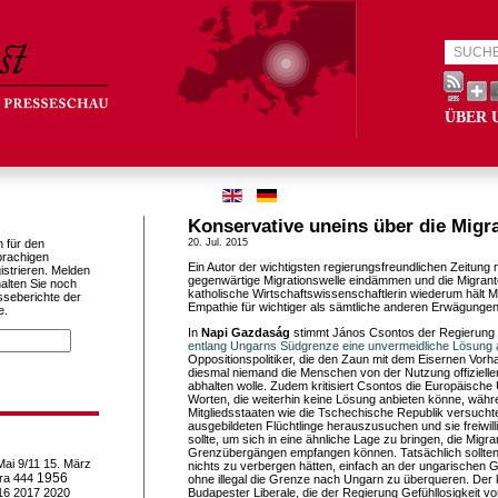
ÜBER 
Konservative uneins über die Migr
h für den
20. Jul. 2015
prachigen
Ein Autor der wichtigsten regierungsfreundlichen Zeitung
istrieren. Melden
gegenwärtige Migrationswelle eindämmen und die Migrant
alten Sie noch
katholische Wirtschaftswissenschaftlerin wiederum hält M
sseberichte der
Empathie für wichtiger als sämtliche anderen Erwägungen
e.
In
Napi Gazdaság
stimmt János Csontos der Regierung
entlang Ungarns Südgrenze eine unvermeidliche Lösung au
Oppositionspolitiker, die den Zaun mit dem Eisernen Vorh
diesmal niemand die Menschen von der Nutzung offiziel
abhalten wolle. Zudem kritisiert Csontos die Europäische
Worten, die weiterhin keine Lösung anbieten könne, wäh
Mitgliedsstaaten wie die Tschechische Republik versucht
ausgebildeten Flüchtlinge herauszusuchen und sie freiwi
sollte, um sich in eine ähnliche Lage zu bringen, die Migr
Grenzübergängen empfangen können. Tatsächlich sollten e
Mai
9/11
15. März
nichts zu verbergen hätten, einfach an der ungarischen 
1956
ra
444
ohne illegal die Grenze nach Ungarn zu überqueren. Der 
16
2017
2020
Budapester Liberale, die der Regierung Gefühllosigkeit vo