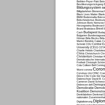
Bethlen-Peyer-Pakt
Betr
Bevölkerungsrückgang
B
Bildungssystem
Bil
Billigdarlehen
Binnennach
Black Lives Matter
Blan
BMW
Bodenmafia
Bokro
Bolschewismus
Bootsun
Johnson
Boris Nemzow
Herzegowina
Boulevard
Brexit
Brand
Bratislava
Budapest
Cash
Budap
Bulgarien
Bundestagswa
Hóman
Béla Biszku
Béla
Markó
Bündnis
Calais
Ca
Central E
Schmitt
CDU
University (CEU)
CET
Charlie Hebdo
Charlottes
China
Christchurch
Chr
Christentum
Christian 
Demokratische Internati
Freiheit
Christoph Schön
Cola
Colleen Bell
Coming
Coron
Wurst
corona
Corvinus-Uni
CPAC
Cra
Dézsi
CSU
Csíki Sör
Da
Datenschutz
David B. Co
Cameron
David Schwezo
Demogra
Debrecen
defi
Demokratie
Demokr
Koalition
Demonstra
Denkfabriken
Denkmal
D
nationalen Zusammenhal
Diplom
Digitalisierung