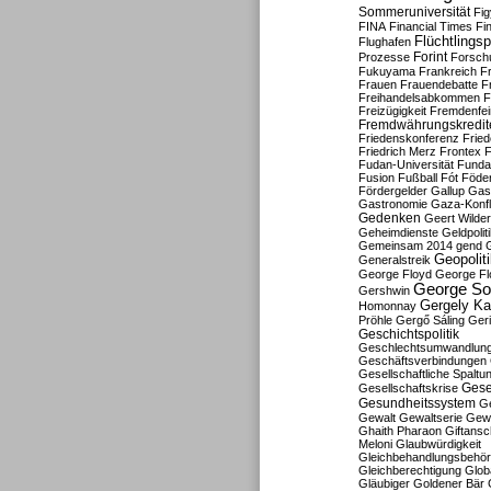
Sommeruniversität
Fig
FINA
Financial Times
Fi
Flüchtlingsp
Flughafen
Forint
Prozesse
Forsch
Fukuyama
Frankreich
F
Frauen
Frauendebatte
F
Freihandelsabkommen
F
Freizügigkeit
Fremdenfein
Fremdwährungskredit
Friedenskonferenz
Frie
Friedrich Merz
Frontex
F
Fudan-Universität
Funda
Fusion
Fußball
Fót
Föder
Fördergelder
Gallup
Gast
Gastronomie
Gaza-Konfl
Gedenken
Geert Wilde
Geheimdienste
Geldpolit
Gemeinsam 2014
gend
Geopolit
Generalstreik
George Floyd
George Fl
George So
Gershwin
Gergely K
Homonnay
Pröhle
Gergő Sáling
Geri
Geschichtspolitik
Geschlechtsumwandlun
Geschäftsverbindungen
Gesellschaftliche Spaltu
Gese
Gesellschaftskrise
Gesundheitssystem
Ge
Gewalt
Gewaltserie
Gew
Ghaith Pharaon
Giftansc
Meloni
Glaubwürdigkeit
Gleichbehandlungsbehö
Gleichberechtigung
Glob
Gläubiger
Goldener Bär