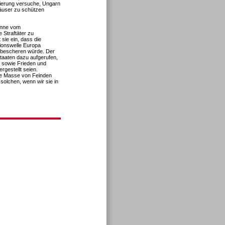
gierung versuche, Ungarn
Häuser zu schützen
Nonne vom
 Straftäter zu
sie ein, dass die
ionswelle Europa
e bescheren würde. Der
taaten dazu aufgerufen,
t sowie Frieden und
rgestellt seien.
lose Masse von Feinden
 solchen, wenn wir sie in