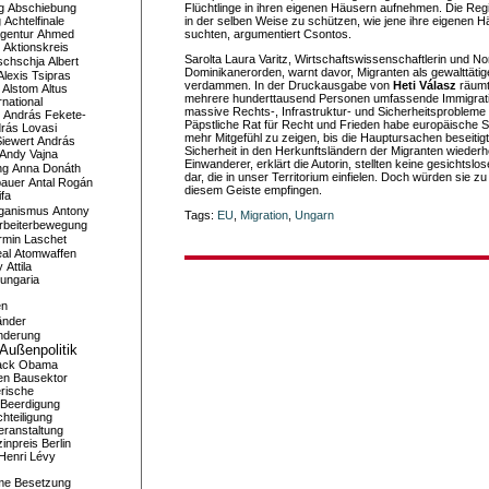
g
Abschiebung
Flüchtlinge in ihren eigenen Häusern aufnehmen. Die Re
g
Achtelfinale
in der selben Weise zu schützen, wie jene ihre eigenen 
gentur
Ahmed
suchten, argumentiert Csontos.
Aktionskreis
Sarolta Laura Varitz, Wirtschaftswissenschaftlerin und 
schschja
Albert
Dominikanerorden, warnt davor, Migranten als gewalttätige
Alexis Tsipras
verdammen. In der Druckausgabe von
Heti Válasz
räumt 
Alstom
Altus
mehrere hunderttausend Personen umfassende Immigrat
national
massive Rechts-, Infrastruktur- und Sicherheitsproblem
András Fekete-
Päpstliche Rat für Recht und Frieden habe europäische S
rás Lovasi
mehr Mitgefühl zu zeigen, bis die Hauptursachen beseitig
iewert
András
Sicherheit in den Herkunftsländern der Migranten wiederhe
Andy Vajna
Einwanderer, erklärt die Autorin, stellten keine gesichts
ng
Anna Donáth
dar, die in unser Territorium einfielen. Doch würden sie zu
bauer
Antal Rogán
diesem Geiste empfingen.
ifa
iganismus
Antony
Tags:
EU
,
Migration
,
Ungarn
rbeiterbewegung
rmin Laschet
al
Atomwaffen
y
Attila
ungaria
en
änder
nderung
Außenpolitik
ack Obama
en
Bausektor
rische
Beerdigung
hteiligung
eranstaltung
inpreis
Berlin
Henri Lévy
me
Besetzung