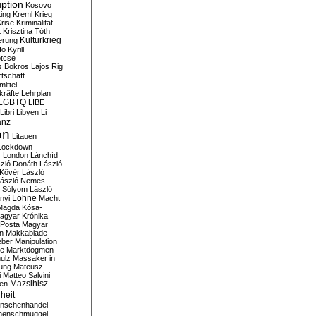
ption
Kosovo
ting
Kreml
Krieg
rise
Kriminalität
t
Krisztina Tóth
Kulturkrieg
erung
fo
Kyrill
tcse
s Bokros
Lajos Rig
tschaft
ittel
kräfte
Lehrplan
LGBTQ
LIBE
Libri
Libyen
Li
anz
on
Litauen
Lockdown
s
London
Lánchíd
zló Donáth
László
 Kövér
László
ászló Nemes
ó Sólyom
László
Löhne
nyi
Macht
Magda Kósa-
agyar Krónika
Posta
Magyar
n
Makkabiade
eber
Manipulation
te
Marktdogmen
ulz
Massaker in
ung
Mateusz
i
Matteo Salvini
en
Mazsihisz
heit
nschenhandel
henschmuggel