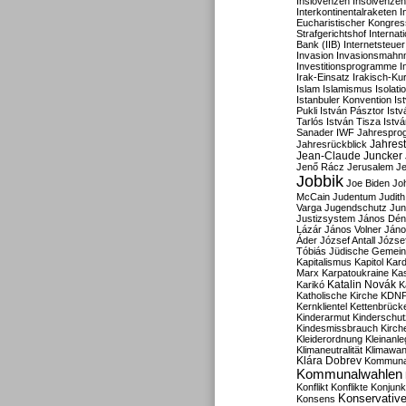
Inslovenzen
Insolvenzen
Interkontinentalraketen
I
Eucharistischer Kongres
Strafgerichtshof
Internat
Bank (IIB)
Internetsteuer
Invasion
Invasionsmahn
Investitionsprogramme
I
Irak-Einsatz
Irakisch-Ku
Islam
Islamismus
Isolat
Istanbuler Konvention
Is
Pukli
István Pásztor
Ist
Tarlós
István Tisza
Istv
Sanader
IWF
Jahrespro
Jahres
Jahresrückblick
Jean-Claude Juncker
Jenő Rácz
Jerusalem
Je
Jobbik
Joe Biden
Jo
McCain
Judentum
Judith
Varga
Jugendschutz
Jun
Justizsystem
János Dén
Lázár
János Volner
Jáno
Áder
József Antall
József
Tóbiás
Jüdische Gemei
Kapitalismus
Kapitol
Kard
Marx
Karpatoukraine
Ka
Katalin Novák
Karikó
K
Katholische Kirche
KDN
Kernklientel
Kettenbrück
Kinderarmut
Kinderschu
Kindesmissbrauch
Kirch
Kleiderordnung
Kleinanle
Klimaneutralität
Klimawan
Klára Dobrev
Kommunal
Kommunalwahlen
Konflikt
Konflikte
Konjunk
Konservativ
Konsens