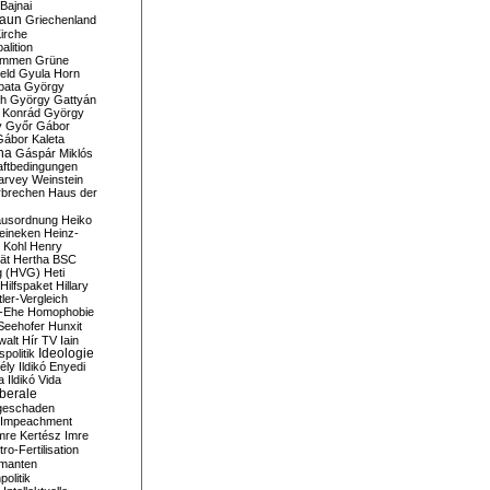
Bajnai
aun
Griechenland
irche
lition
ommen
Grüne
eld
Gyula Horn
pata
György
th
György Gattyán
 Konrád
György
y
Győr
Gábor
Gábor Kaleta
na
Gáspár Miklós
ftbedingungen
arvey Weinstein
brechen
Haus der
usordnung
Heiko
eineken
Heinz-
 Kohl
Henry
ät
Hertha BSC
g (HVG)
Heti
Hilfspaket
Hillary
tler-Vergleich
-Ehe
Homophobie
Seehofer
Hunxit
walt
Hír TV
Iain
spolitik
Ideologie
ély
Ildikó Enyedi
a
Ildikó Vida
liberale
geschaden
Impeachment
mre Kertész
Imre
itro-Fertilisation
rmanten
politik