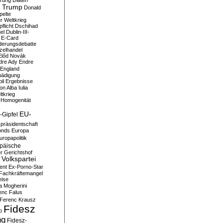
erung
Diäten
 Trump
Donald
pelte
er Weltkrieg
flicht
Dschihad
el
Dublin-III-
E-Card
derungsdebatte
zelhandel
Előd Novák
dre Ady
Endre
England
hädigung
il
Ergebnisse
n Alba Iulia
ltkrieg
 Homogenität
EU-
-Gipfel
präsidentschaft
onds
Europa
uropapolitik
päische
r Gerichtshof
Volkspartei
ent
Ex-Porno-Star
Fachkräftemangel
eise
a Mogherini
enc Falus
Ferenc Krausz
Fidesz
o
ng
Fidesz-