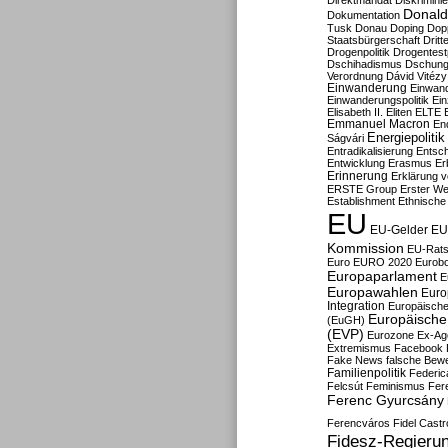
Direktmandat
Diskrimini
Donald
Dokumentation
Tusk
Donau
Doping
Dop
Staatsbürgerschaft
Dritt
Drogenpolitik
Drogentestp
Dschihadismus
Dschung
Verordnung
Dávid Vitézy
Einwanderung
Einwan
Einwanderungspolitik
Ein
Elisabeth II.
Eliten
ELTE
Emmanuel Macron
En
Energiepolitik
Ságvári
Entradikalisierung
Entsc
Entwicklung
Erasmus
Erb
Erinnerung
Erklärung vo
ERSTE Group
Erster We
Establishment
Ethnische
EU
EU-Gelder
EU
Kommission
EU-Rats
Euro
EURO 2020
Eurob
Europaparlament
E
Europawahlen
Euro
Integration
Europäische
Europäische 
(EuGH)
(EVP)
Eurozone
Ex-Ag
Extremismus
Facebook
Fake News
falsche Bew
Familienpolitik
Federic
Felcsút
Feminismus
Fer
Ferenc Gyurcsány
Ferencváros
Fidel Castr
Fidesz-Regieru