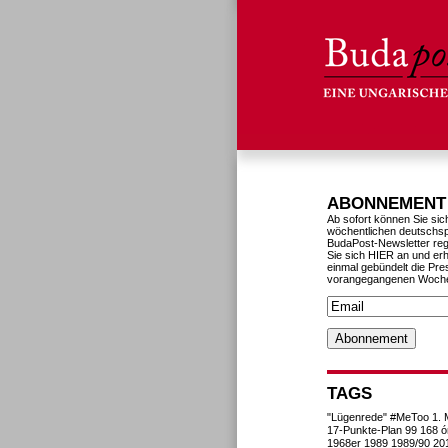
ABONNEMENT
Ab sofort können Sie sic
wöchentlichen deutschs
BudaPost-Newsletter reg
Sie sich HIER an und erh
einmal gebündelt die Pre
vorangegangenen Woch
TAGS
"Lügenrede"
#MeToo
1. 
17-Punkte-Plan
99
168 ó
1968er
1989
1989/90
20