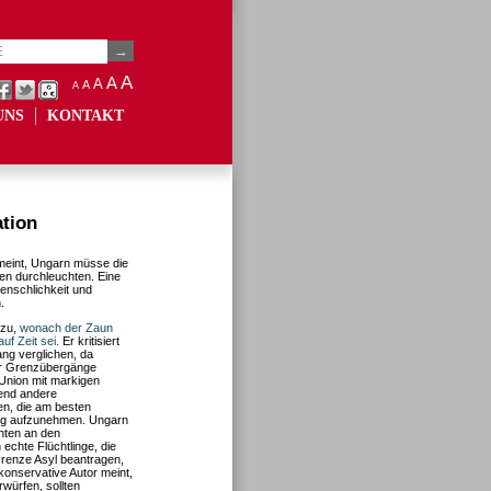
A
A
A
A
A
UNS
KONTAKT
ation
 meint, Ungarn müsse die
en durchleuchten. Eine
enschlichkeit und
.
 zu,
wonach der Zaun
f Zeit sei.
Er kritisiert
ang verglichen, da
ler Grenzübergänge
 Union mit markigen
rend andere
en, die am besten
llig aufzunehmen. Ungarn
anten an den
chte Flüchtlinge, die
Grenze Asyl beantragen,
konservative Autor meint,
rwürfen, sollten