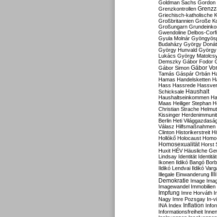
Goldman Sachs
Gordon 
Grenzz
Grenzkontrollen
Griechisch-katholische K
Großbritannien
Große Koa
Großungarn
Grundeink
Gwendoline Delbos-Corfi
Gyula Molnár
Gyöngyös
Budaházy
György Doná
György Hunvald
György
Lukács
György Matolcs
Demszky
Gábor Fodor
Gábor Vo
Gábor Simon
Tamás
Gáspár Orbán
Ha
Hamas
Handelsketten
H
Hass
Hassrede
Hassver
Haushalt
Schicksale
Haushaltseinkommen
Ha
Maas
Heiliger Stephan
H
Christian Strache
Helmut
Kissinger
Herdenimmunit
Berlin
Heti Világgazdasá
Válasz
Hilfsmaßnahmen
Clinton
Historikerstreit
Hi
Hollókő
Holocaust
Homo
Homosexualität
Horst 
Huxit
HÉV
Häusliche Ge
Lindsay
Identität
Identität
Ikonen
Ildikó Bangó Borb
Ildikó Lendvai
Ildikó Varg
Il
Illegale Einwanderung
Demokratie
Image
Ima
Imagewandel
Immobilien
Impfung
Imre Horváth
I
Nagy
Imre Pozsgay
In-v
Inflation
INA
Index
Info
Informationsfreiheit
Innen