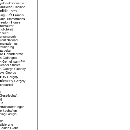
yelő
Filmindustrie
nanzkrise
Finnland
olitik
Forex-
ung
FPÖ
Francis
rans Timmermans
reedom House
reimaurer
dlichkeit
e
fried
densmarsch
ront National
mentalismus
alisierung
arbeiter
ikt
Geburtenrate
rs
Gefängnis
ik
Gemeinsam-PM
Gender Studies
ik
George Clooney
oys
George
ros
Gergely
arácsony
Gergely
chtsurteil
g
Gesellschaft
ng
tz
treidelieferungen
erkschaften
hlag
Giorgia
rde
alisierung
Golden Globe