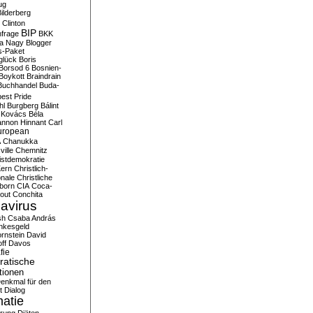
ug
ilderberg
l Clinton
BIP
frage
BKK
ka Nagy
Blogger
s-Paket
glück
Boris
Borsod 6
Bosnien-
Boykott
Braindrain
Buchhandel
Buda-
est Pride
hl
Burgberg
Bálint
 Kovács
Béla
nnon Hinnant
Carl
uropean
A
Chanukka
ville
Chemnitz
istdemokratie
Kern
Christlich-
onale
Christliche
born
CIA
Coca-
out
Conchita
avirus
sh
Csaba András
nkesgeld
rnstein
David
ff
Davos
fie
atische
tionen
enkmal für den
t
Dialog
atie