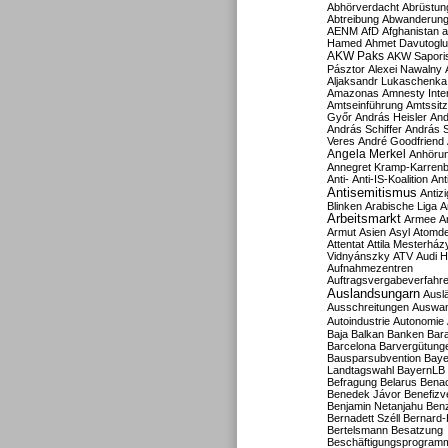
Abhörverdacht
Abrüstun
Abtreibung
Abwanderun
AENM
AfD
Afghanistan
a
Hamed
Ahmet Davutoglu
AKW Paks
AKW Sapori
Pásztor
Alexei Nawalny
Aljaksandr Lukaschenka
Amazonas
Amnesty Inter
Amtseinführung
Amtssitz
Győr
András Heisler
And
András Schiffer
András S
Veres
André Goodfriend
Angela Merkel
Anhöru
Annegret Kramp-Karren
Anti-
Anti-IS-Koalition
Ant
Antisemitismus
Antiz
Blinken
Arabische Liga
A
Arbeitsmarkt
Armee
A
Armut
Asien
Asyl
Atomde
Attentat
Attila Mesterház
Vidnyánszky
ATV
Audi H
Aufnahmezentren
Auftragsvergabeverfahr
Auslandsungarn
Ausl
Ausschreitungen
Auswa
Autoindustrie
Autonomie
Baja
Balkan
Banken
Bar
Barcelona
Barvergütung
Bausparsubvention
Baye
Landtagswahl
BayernLB
Befragung
Belarus
Benac
Benedek Jávor
Benefizv
Benjamin Netanjahu
Benz
Bernadett Széll
Bernard-
Bertelsmann
Besatzung
Beschäftigungsprogram