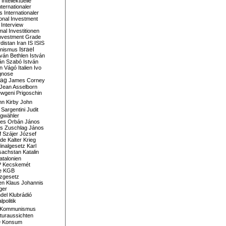
Intellektuelle
nternationaler
s
Internationaler
ional Investment
Interview
mal
Investitionen
nvestment Grade
rdistan
Iran
IS
ISIS
Israel
ionismus
tván Bethlen
István
ván Szabó
István
án Vágó
Italien
Ivo
gnose
tag
James Corney
Jean Asselborn
wgeni Prigoschin
hn Kirby
John
 Sargentini
Judit
gwähler
es Orbán
János
s Zuschlag
János
 Szájer
József
nde
Kalter Krieg
inalgesetz
Karl
sachstan
Katalin
atalonien
P
Kecskemét
e
KGB
tzgesetz
en
Klaus Johannis
ger
del
Klubrádió
politik
Kommunismus
turaussichten
e
Konsum