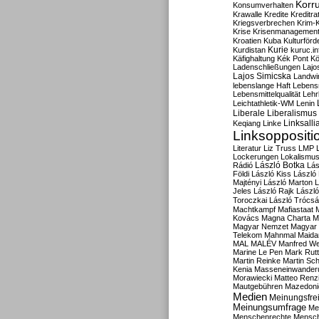
Korru
Konsumverhalten
Krawalle
Kredite
Kreditra
Kriegsverbrechen
Krim-K
Krise
Krisenmanagemen
Kroatien
Kuba
Kulturförd
Kurdistan
Kurie
kuruc.in
Käfighaltung
Kék Pont
Kö
Ladenschließungen
Lajo
Lajos Simicska
Landwir
lebenslange Haft
Lebensm
Lebensmittelqualität
Lehr
Leichtathletik-WM
Lenin
Liberale
Liberalismus
Linksalli
Keqiang
Linke
Linksoppositi
Literatur
Liz Truss
LMP
Lockerungen
Lokalismu
Rádió
László Botka
Lás
Földi
László Kiss
László
Majtényi
László Marton
L
Jeles
László Rajk
Lászl
Toroczkai
László Trócsá
Machtkampf
Mafiastaat
Kovács
Magna Charta
M
Magyar Nemzet
Magyar 
Telekom
Mahnmal
Maida
MAL
MALÉV
Manfred W
Marine Le Pen
Mark Rut
Martin Reinke
Martin Sch
Kenia
Masseneinwander
Morawiecki
Matteo Renz
Mautgebühren
Mazedoni
Medien
Meinungsfrei
Meinungsumfrage
Me
Menschenrechte
Mensc