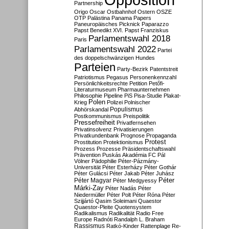
Partnership
Origo
Oscar
Ostbahnhof
Ostern
OSZE
OTP
Palästina
Panama Papers
Paneuropäisches Picknick
Paparazzo
Papst Benedikt XVI.
Papst Franziskus
Parlamentswahl 2018
Paris
Parlamentswahl 2022
Partei
des doppelschwänzigen Hundes
Parteien
Party-Bezirk
Patentstreit
Patriotismus
Pegasus
Personenkennzahl
Persönlichkeitsrechte
Petition
Petőfi-
Literaturmuseum
Pharmaunternehmen
Philosophie
Pipeline
PiS
Pisa-Studie
Plakat-
Polen
Krieg
Polizei
Polnischer
Populismus
Abhörskandal
Postkommunismus
Preispolitik
Pressefreiheit
Privatfernsehen
Privatinsolvenz
Privatisierungen
Privatkundenbank
Prognose
Propaganda
Protest
Prostitution
Protektionismus
Prozess
Prozesse
Präsidentschaftswahl
Prävention
Puskás Akadémia FC
Pál
Völner
Pädophilie
Péter-Pázmány-
Universität
Péter Esterházy
Péter Gothár
Péter Gulácsi
Péter Jakab
Péter Juhász
Péter
Péter Magyar
Péter Medgyessy
Márki-Zay
Péter Nadás
Péter
Niedermüller
Péter Polt
Péter Róna
Péter
Szijjártó
Qasim Soleimani
Quaestor
Quaestor-Pleite
Quotensystem
Radikalismus
Radikalität
Radio Free
Europe
Radnóti
Randalph L. Braham
Rassismus
Ratkó-Kinder
Rattenplage
Re-