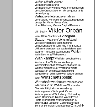
Verjährungsfrist
Verkehr
Vermögenserklärung
Vermögensverwaltung
Versammlungsrecht
Verschwörungstheorien
Versorgungstarife
Verteidigung
Vertragsverletzungsverfahren
Verurteilung
Verwaltung
Verwaltungsgericht
Veszprém
Victor Ponta
Video
Videofälschung
Vienna Capital Partners
Viktor Orbán
VIII. Bezirk
Visegrád-
Visa-Affäre
Visafreiheit
Staaten
Vodafone
Volksaufstand
Volksbefindlichkeit
Volkszählung
Vollbeschäftigung
Vorurteile
VW-Skandal
Völkerverwandtschaft
Waffenlieferungen
Wahlen
Wagner-Aufstand
Wahlbündnis
Wahlfälschung
Wahlgesetz
Wahlkampf
Wallfahrt
Wechselkurs
Weihnachten
Weltbank
Weltkrieg
Weltmeisterschaft
Weltwirtschaftsforum
Wende
Werbesteuer
Werbung
Werte
Westbalkan
Wettbewerbsfähigkeit
Wetterdienst
Whistleblower
Wiederaufbau
Wirtschaftspolitik
Wien
Wirtschaftswachstum
Wissenschaft
Wladimir Putin
WM-Finale
Woche der
Ehe
Wohltätigkeitsveranstaltung
Wohneigentum
Wohnpark Ócsa
Wohnungsmarkt
Wolodymyr Selenskyj
World Happiness Report
World Press
Photo
Wortschatz
Währungsunion
Xi
Jinping
ZDF
Zeitgeist
Zeitungssterben
Zensur
Zentrales Machtgefüge
Zinspolitik