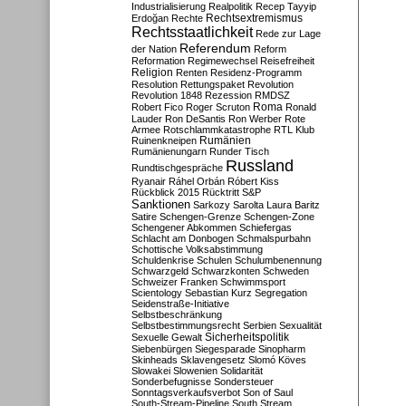
Industrialisierung
Realpolitik
Recep Tayyip
Rechtsextremismus
Erdoğan
Rechte
Rechtsstaatlichkeit
Rede zur Lage
Referendum
der Nation
Reform
Reformation
Regimewechsel
Reisefreiheit
Religion
Renten
Residenz-Programm
Resolution
Rettungspaket
Revolution
Revolution 1848
Rezession
RMDSZ
Roma
Robert Fico
Roger Scruton
Ronald
Lauder
Ron DeSantis
Ron Werber
Rote
Armee
Rotschlammkatastrophe
RTL Klub
Ruinenkneipen
Rumänien
Rumänienungarn
Runder Tisch
Russland
Rundtischgespräche
Ryanair
Ráhel Orbán
Róbert Kiss
Rückblick 2015
Rücktritt
S&P
Sanktionen
Sarkozy
Sarolta Laura Baritz
Satire
Schengen-Grenze
Schengen-Zone
Schengener Abkommen
Schiefergas
Schlacht am Donbogen
Schmalspurbahn
Schottische Volksabstimmung
Schuldenkrise
Schulen
Schulumbenennung
Schwarzgeld
Schwarzkonten
Schweden
Schweizer Franken
Schwimmsport
Scientology
Sebastian Kurz
Segregation
Seidenstraße-Initiative
Selbstbeschränkung
Selbstbestimmungsrecht
Serbien
Sexualität
Sicherheitspolitik
Sexuelle Gewalt
Siebenbürgen
Siegesparade
Sinopharm
Skinheads
Sklavengesetz
Slomó Köves
Slowakei
Slowenien
Solidarität
Sonderbefugnisse
Sondersteuer
Sonntagsverkaufsverbot
Son of Saul
South-Stream-Pipeline
South Stream