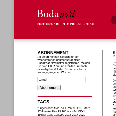
ABONNEMENT
K
Ab sofort können Sie sich für den
16.
wöchentlichen deutschsprachigen
Ei
BudaPost-Newsletter registrieren. Melden
Ei
Sie sich HIER an und erhalten Sie noch
re
einmal gebündelt die Presseberichte der
nä
vorangegangenen Woche.
ei
Di
de
un
G
Gr
we
Be
TAGS
Mi
As
"Lügenrede"
#MeToo
1. Mai
9/11
15. März
ke
1956
17-Punkte-Plan
99
168 óra
444
Au
1968er
1989
1989/90
2016
2017
2020
ei