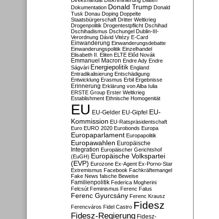
Direktmandat
Diskriminierung
Diäten
Donald Trump
Dokumentation
Donald
Tusk
Donau
Doping
Doppelte
Staatsbürgerschaft
Dritter Weltkrieg
Drogenpolitik
Drogentestpflicht
Dschihad
Dschihadismus
Dschungel
Dublin-III-
Verordnung
Dávid Vitézy
E-Card
Einwanderung
Einwanderungsdebatte
Einwanderungspolitik
Einzelhandel
Elisabeth II.
Eliten
ELTE
Előd Novák
Emmanuel Macron
Endre Ady
Endre
Energiepolitik
Ságvári
England
Entradikalisierung
Entschädigung
Entwicklung
Erasmus
Erbil
Ergebnisse
Erinnerung
Erklärung von Alba Iulia
ERSTE Group
Erster Weltkrieg
Establishment
Ethnische Homogenität
EU
EU-
EU-Gelder
EU-Gipfel
Kommission
EU-Ratspräsidentschaft
Euro
EURO 2020
Eurobonds
Europa
Europaparlament
Europapolitik
Europawahlen
Europäische
Integration
Europäischer Gerichtshof
Europäische Volkspartei
(EuGH)
(EVP)
Eurozone
Ex-Agent
Ex-Porno-Star
Extremismus
Facebook
Fachkräftemangel
Fake News
falsche Beweise
Familienpolitik
Federica Mogherini
Felcsút
Feminismus
Ferenc Falus
Ferenc Gyurcsány
Ferenc Krausz
Fidesz
Ferencváros
Fidel Castro
Fidesz-Regierung
Fidesz-