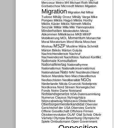
Mercosur
Metro M4
Michael Roth
Michail
Gorbatschow
Microsoft
Mieten
Migation
Migration
Migration Aid
Mihai
Tudose
Mihály Orosz
Mihály Varga
Mike
Pompeo
Miklós Hagyó
Miklós Horthy
Miklós Kásler
Miklós Németh
Miklós
Seszták
Militär
Milla
Milo Yiannopoulos
Minderheiten
Mindestlohn
Minsk-
Abkommen
Mittelklasse
MKB
MKKP
Momentum
Mobilisierung
MOL
Monarchie
Moral
Moratorium
Mord
Moria
Moschee
MSZP
Moskau
Muslime
Mária Schmidt
Márton Békés
Márton Gulyás
Nachrichtendienste
Nachruf
Nachwendezeit
Nacktfotos
Nahost-Konflikt
Nationale Konsultation
Nationalfeiertag
Nationalhymne
Nationalismus
Nationalkonservatismus
Nato
Nationalstaat
NAV
Nazideutschland
Nelson Mandela
Neo-Macchiavellismus
NGOs
Neofaschisten
Neoliberalität
Niederlande
Nikola Gruevski
Nobelpreis
Nordkorea
Nord Stream
Norwegischer
Fonds
Notre Dame
Notstand
Notstandsgesetze
NSA-Datensammlung
Numerus Clausus
Nyíregyháza
Népszabadság
Népszava
Obdachlose
Oberbürgermeisterkandidat
Oberster
Gerichtshof der USA
Oberstes Gericht
Offene Gesellschaft
Offshore-Firmen
Oktoberrevolution
OLAF
Olaf Scholz
Olivér
Várhelyi
Olympia-Bewerbung
Olympische
Spiele
Ombudsmann
Open Government
Opposition