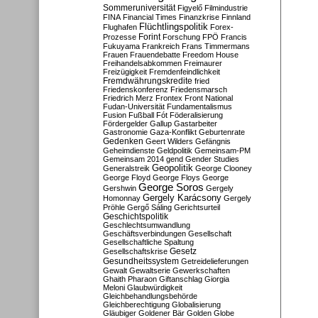
Sommeruniversität
Figyelő
Filmindustrie
FINA
Financial Times
Finanzkrise
Finnland
Flüchtlingspolitik
Flughafen
Forex-
Forint
Prozesse
Forschung
FPÖ
Francis
Fukuyama
Frankreich
Frans Timmermans
Frauen
Frauendebatte
Freedom House
Freihandelsabkommen
Freimaurer
Freizügigkeit
Fremdenfeindlichkeit
Fremdwährungskredite
fried
Friedenskonferenz
Friedensmarsch
Friedrich Merz
Frontex
Front National
Fudan-Universität
Fundamentalismus
Fusion
Fußball
Fót
Föderalisierung
Fördergelder
Gallup
Gastarbeiter
Gastronomie
Gaza-Konflikt
Geburtenrate
Gedenken
Geert Wilders
Gefängnis
Geheimdienste
Geldpolitik
Gemeinsam-PM
Gemeinsam 2014
gend
Gender Studies
Geopolitik
Generalstreik
George Clooney
George Floyd
George Floys
George
George Soros
Gershwin
Gergely
Gergely Karácsony
Homonnay
Gergely
Pröhle
Gergő Sáling
Gerichtsurteil
Geschichtspolitik
Geschlechtsumwandlung
Geschäftsverbindungen
Gesellschaft
Gesellschaftliche Spaltung
Gesetz
Gesellschaftskrise
Gesundheitssystem
Getreidelieferungen
Gewalt
Gewaltserie
Gewerkschaften
Ghaith Pharaon
Giftanschlag
Giorgia
Meloni
Glaubwürdigkeit
Gleichbehandlungsbehörde
Gleichberechtigung
Globalisierung
Gläubiger
Goldener Bär
Golden Globe