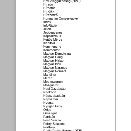
Heti Világgazdaság (HVG)
Híradó
Hírhatár
HírKlikk
Hírszerző
Hungarian Conservative
Index
InfoRádió
Jelen
Jobbegyenes
Kapitalizmus
Kettős Mérce
Kisalföld
Komment.hu
Kommentár
Magyar Demokrata
Magyar Hang
Magyar Hírlap
Magyar Idők
Magyar Narancs
Magyar Nemzet
Mandiner
Mérce
Mos maiorum
Mozgástér
Napi Gazdaság
Neokohn
Népszabadság
Népszava
Nyugat
Nyugati Fény
Origo
Országút
Partizán
Pesti Srácok
Policy Solutions
Portfolio
Radio Freies Europa (RFE)