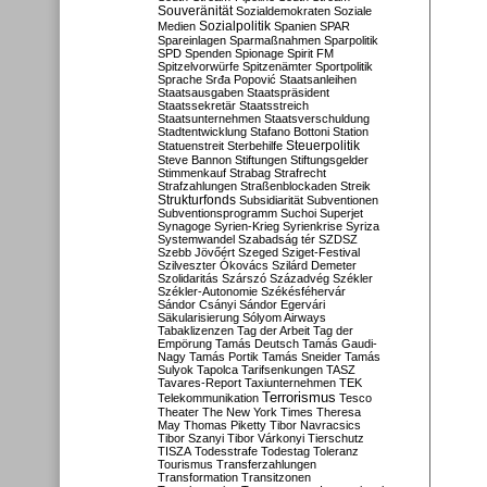
Souveränität
Sozialdemokraten
Soziale
Sozialpolitik
Medien
Spanien
SPAR
Spareinlagen
Sparmaßnahmen
Sparpolitik
SPD
Spenden
Spionage
Spirit FM
Spitzelvorwürfe
Spitzenämter
Sportpolitik
Sprache
Srđa Popović
Staatsanleihen
Staatsausgaben
Staatspräsident
Staatssekretär
Staatsstreich
Staatsunternehmen
Staatsverschuldung
Stadtentwicklung
Stafano Bottoni
Station
Steuerpolitik
Statuenstreit
Sterbehilfe
Steve Bannon
Stiftungen
Stiftungsgelder
Stimmenkauf
Strabag
Strafrecht
Strafzahlungen
Straßenblockaden
Streik
Strukturfonds
Subsidiarität
Subventionen
Subventionsprogramm
Suchoi Superjet
Synagoge
Syrien-Krieg
Syrienkrise
Syriza
Systemwandel
Szabadság tér
SZDSZ
Szebb Jövőért
Szeged
Sziget-Festival
Szilveszter Ókovács
Szilárd Demeter
Szolidaritás
Szárszó
Századvég
Székler
Székler-Autonomie
Székésféhervár
Sándor Csányi
Sándor Egervári
Säkularisierung
Sólyom Airways
Tabaklizenzen
Tag der Arbeit
Tag der
Empörung
Tamás Deutsch
Tamás Gaudi-
Nagy
Tamás Portik
Tamás Sneider
Tamás
Sulyok
Tapolca
Tarifsenkungen
TASZ
Tavares-Report
Taxiunternehmen
TEK
Terrorismus
Telekommunikation
Tesco
Theater
The New York Times
Theresa
May
Thomas Piketty
Tibor Navracsics
Tibor Szanyi
Tibor Várkonyi
Tierschutz
TISZA
Todesstrafe
Todestag
Toleranz
Tourismus
Transferzahlungen
Transformation
Transitzonen