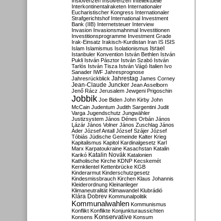
Inslovenzen
Insolvenzen
Intellektuelle
Interkontinentalraketen
Internationaler
Eucharistischer Kongress
Internationaler
Strafgerichtshof
International Investment
Bank (IIB)
Internetsteuer
Interview
Invasion
Invasionsmahnmal
Investitionen
Investitionsprogramme
Investment Grade
Irak-Einsatz
Irakisch-Kurdistan
Iran
IS
ISIS
Israel
Islam
Islamismus
Isolationismus
Istanbuler Konvention
István Bethlen
István
Pukli
István Pásztor
István Szabó
István
Tarlós
István Tisza
István Vágó
Italien
Ivo
Sanader
IWF
Jahresprognose
Jahrestag
Jahresrückblick
James Corney
Jean-Claude Juncker
Jean Asselborn
Jenő Rácz
Jerusalem
Jewgeni Prigoschin
Jobbik
Joe Biden
John Kirby
John
McCain
Judentum
Judith Sargentini
Judit
Varga
Jugendschutz
Jungwähler
Justizsystem
János Dénes Orbán
János
Lázár
János Volner
János Zuschlag
János
Áder
József Antall
József Szájer
József
Tóbiás
Jüdische Gemeinde
Kalter Krieg
Kapitalismus
Kapitol
Kardinalgesetz
Karl
Marx
Karpatoukraine
Kasachstan
Katalin
Katalin Novák
Karikó
Katalonien
Katholische Kirche
KDNP
Kecskemét
Kernklientel
Kettenbrücke
KGB
Kinderarmut
Kinderschutzgesetz
Kindesmissbrauch
Kirchen
Klaus Johannis
Kleiderordnung
Kleinanleger
Klimaneutralität
Klimawandel
Klubrádió
Klára Dobrev
Kommunalpolitik
Kommunalwahlen
Kommunismus
Konflikt
Konflikte
Konjunkturaussichten
Konservative
Konsens
Konsum