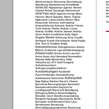
Abhörverdacht
Abrüstung
Abschiebung
ei
Abtreibung
Abwanderung
Achtelfinale
Ös
AENM
AfD
Afghanistan
agentur
Ahmed
Un
Hamed
Ahmet Davutoglu
Aktionskreis
Ma
AKW Paks
be
AKW Saporischschja
Albert
üb
Pásztor
Alexei Nawalny
Alexis Tsipras
Aljaksandr Lukaschenka
Alstom
Altus
Ta
Amazonas
Amnesty International
Amtseinführung
Amtssitz
András Fekete-
Győr
András Heisler
András Lovasi
András Schiffer
András Siewert
András
Veres
André Goodfriend
Andy Vajna
Angela Merkel
Anhörung
Anna Donáth
Annegret Kramp-Karrenbauer
Antal Rogán
Anti-
Anti-IS-Koalition
Antifa
Antisemitismus
Antiziganismus
Antony
Blinken
Arabische Liga
Arbeiterbewegung
Arbeitsmarkt
Armee
Armin Laschet
Armut
Asien
Asyl
Atomdeal
Atomwaffen
Attentat
Attila Mesterházy
Attila
Vidnyánszky
ATV
Audi Hungaria
Aufnahmezentren
Auftragsvergabeverfahren
Auslandsungarn
Ausländer
Ausschreitungen
Auswanderung
Außenpolitik
Autoindustrie
Autonomie
Baja
Balkan
Banken
Barack Obama
Barcelona
Barvergütungen
Bausektor
Bausparsubvention
Bayerische
Landtagswahl
BayernLB
Beerdigung
Befragung
Belarus
Benachteiligung
Benedek Jávor
Benefizveranstaltung
Benjamin Netanjahu
Benzinpreis
Berlin
Bernadett Széll
Bernard-Henri Lévy
Bertelsmann
Besatzung
Beschäftigungsprogramme
Besetzung