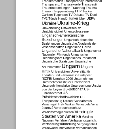
Transkarpatien
Transparency International
Transparenz
Transsexuelle
Transvestit
Trauerbekundungen
Trauertag
Trauma
Trianon
Truppenabzug
TTIP
Tucker
Carlson
Tugenden
TV-Debatte
TV-Duell
Türkei
TV2
Tünde Handó
Uber
UEFA
Ukraine-Krieg
Ukraine
Umverteilung
Umweltschutz
Unabhängigkeit
Unentschlossene
Ungarisch-amerikanische
Beziehungen
Ungarisch-deutsche
Beziehungen
Ungarische Akademie der
Wissenschaften
Ungarische Garde
Ungarische Nationalbank
Ungarischer
Nationaler Filmfonds
Ungarischer
Rechnungshof
Ungarisches Parlament
Ungarische Staatsoper
Ungarische
Ungarn
Ungarn-
Ärztekammer
Kritik
Universitäten
Universität für
Theater- und Filmkunst in Budapest
(SZFE)
Unruhen 2006
Unternehmen
Unternehmenssteuer
Unterschicht
Unterschriftenaktion
Untersuchung
Ursula
US-Botschaft
von der Leyen
US-
US-
Einreiseverbot
Präsidentschaftswahlen
US-
Truppenabzug
Utrecht
Vandalismus
Vasárnapi Hírek
Vatikan
Venezuela
Vera
Jourová
Verbraucherschutz
Vereinigte
Verdienstmöglichkeiten
Staaten von Amerika
Vereinte
Nationen
Verfahren
Verfassungsgericht
Verfassungsänderung
Vergangenheit
Vergewaltigungsvorwurf
Verhandlungen