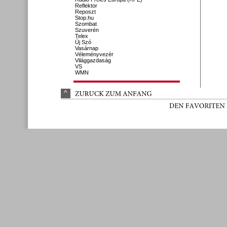
Reflektor
Reposzt
Stop.hu
Szombat
Szuverén
Telex
Új Szó
Vasárnap
Véleményvezér
Világgazdaság
VS
WMN
^
ZURÜ
CK 
ZUM 
ANFANG
DEN 
FAVORITEN 