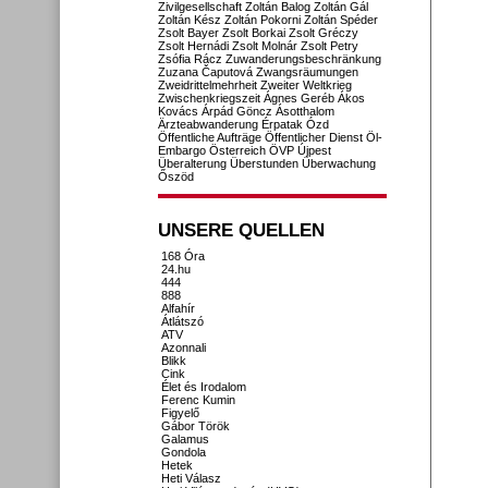
Zivilgesellschaft
Zoltán Balog
Zoltán Gál
Zoltán Kész
Zoltán Pokorni
Zoltán Spéder
Zsolt Bayer
Zsolt Borkai
Zsolt Gréczy
Zsolt Hernádi
Zsolt Molnár
Zsolt Petry
Zsófia Rácz
Zuwanderungsbeschränkung
Zuzana Čaputová
Zwangsräumungen
Zweidrittelmehrheit
Zweiter Weltkrieg
Zwischenkriegszeit
Ágnes Geréb
Ákos
Kovács
Árpád Göncz
Ásotthalom
Ärzteabwanderung
Érpatak
Ózd
Öffentliche Aufträge
Öffentlicher Dienst
Öl-
Embargo
Österreich
ÖVP
Újpest
Überalterung
Überstunden
Überwachung
Őszöd
UNSERE QUELLEN
168 Óra
24.hu
444
888
Alfahír
Átlátszó
ATV
Azonnali
Blikk
Cink
Élet és Irodalom
Ferenc Kumin
Figyelő
Gábor Török
Galamus
Gondola
Hetek
Heti Válasz