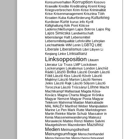
Korruption
Konsumverhalten
Kosovo
Krawalle
Kredite
Kreditrating
Kreml
Krieg
Kriegsverbrechen
Krim-Krise
Kriminalität
Krise
Krisenmanagement
Krisztina Tóth
Kulturkrieg
Kroatien
Kuba
Kulturförderung
Kurdistan
Kurie
kuruc.info
Kyrill
Käfighaltung
Kék Pont
Kötcse
Ladenschließungen
Lajos Bokros
Lajos Rig
Lajos Simicska
Landwirtschaft
lebenslange Haft
Lebensmittel
Lebensmittelqualität
Lehrkräfte
Lehrplan
LGBTQ
Leichtathletik-WM
Lenin
LIBE
Liberale
Liberalismus
Libri
Libyen
Li
Linksallianz
Keqiang
Linke
Linksopposition
Litauen
Literatur
Liz Truss
LMP
Lockdown
Lockerungen
Lokalismus
London
Lánchíd
Rádió
László Botka
László Donáth
László
Földi
László Kiss
László Kövér
László
Majtényi
László Marton
László Nemes
Jeles
László Rajk
László Sólyom
László
Löhne
Toroczkai
László Trócsányi
Macht
Machtkampf
Mafiastaat
Magda Kósa-
Kovács
Magna Charta
Magyar Krónika
Magyar Nemzet
Magyar Posta
Magyar
Telekom
Mahnmal
Maidan
Makkabiade
MAL
MALÉV
Manfred Weber
Manipulation
Marine Le Pen
Mark Rutte
Marktdogmen
Martin Reinke
Martin Schulz
Massaker in
Kenia
Masseneinwanderung
Mateusz
Morawiecki
Matteo Renzi
Matteo Salvini
Mautgebühren
Mazedonien
Mazsihisz
Medien
Meinungsfreiheit
Meinungsumfrage
Menschenhandel
Menschenrechte
Menschenschmuggel