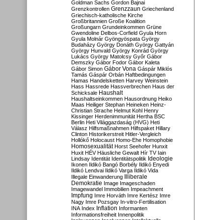
Goldman Sachs
Gordon Bajnai
Grenzzaun
Grenzkontrollen
Griechenland
Griechisch-katholische Kirche
Großbritannien
Große Koalition
Großungarn
Grundeinkommen
Grüne
Gwendoline Delbos-Corfield
Gyula Horn
Gyula Molnár
Gyöngyöspata
György
Budaházy
György Donáth
György Gattyán
György Hunvald
György Konrád
György
Lukács
György Matolcsy
Győr
Gábor
Demszky
Gábor Fodor
Gábor Kaleta
Gábor Vona
Gábor Simon
Gáspár Miklós
Tamás
Gáspár Orbán
Haftbedingungen
Hamas
Handelsketten
Harvey Weinstein
Hass
Hassrede
Hassverbrechen
Haus der
Haushalt
Schicksale
Haushaltseinkommen
Hausordnung
Heiko
Maas
Heiliger Stephan
Heineken
Heinz-
Christian Strache
Helmut Kohl
Henry
Kissinger
Herdenimmunität
Hertha BSC
Berlin
Heti Világgazdaság (HVG)
Heti
Válasz
Hilfsmaßnahmen
Hilfspaket
Hillary
Clinton
Historikerstreit
Hitler-Vergleich
Hollókő
Holocaust
Homo-Ehe
Homophobie
Homosexualität
Horst Seehofer
Hunxit
Huxit
HÉV
Häusliche Gewalt
Hír TV
Iain
Lindsay
Identität
Identitätspolitik
Ideologie
Ikonen
Ildikó Bangó Borbély
Ildikó Enyedi
Ildikó Lendvai
Ildikó Varga
Ildikó Vida
Illiberale
Illegale Einwanderung
Demokratie
Image
Imageschaden
Imagewandel
Immobilien
Impeachment
Impfung
Imre Horváth
Imre Kertész
Imre
Nagy
Imre Pozsgay
In-vitro-Fertilisation
Inflation
INA
Index
Informanten
Informationsfreiheit
Innenpolitik