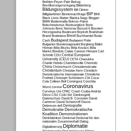
Bethlen-Peyer-Pakt
Betrug
Bevölkerungsrückgang
Bilderberg
Bildungssystem
Bill Clinton
BIP
Billigdarlehen
Binnennachfrage
BKK
Black Lives Matter
Blanka Nagy
Blogger
BMW
Bodenmafia
Bokros-Paket
Bolschewismus
Bootsunglück
Boris
Johnson
Boris Nemzow
Borsod 6
Bosnien-
Herzegowina
Boulevard
Boykott
Braindrain
Brexit
Brand
Bratislava
Buchhandel
Buda-
Budapest
Cash
Budapest Pride
Bulgarien
Bundestagswahl
Burgberg
Bálint
Hóman
Béla Biszku
Béla Kovács
Béla
Markó
Bündnis
Calais
Cannon Hinnant
Carl
Central European
Schmitt
CDU
University (CEU)
CETA
Chanukka
Charlie Hebdo
Charlottesville
Chemnitz
China
Christchurch
Christdemokratie
Christentum
Christian Kern
Christlich-
Demokratische Internationale
Christliche
Freiheit
Christoph Schönborn
CIA
Coca-
Cola
Colleen Bell
Comingout
Conchita
Coronavirus
Wurst
corona
Corvinus-Uni
CPAC
Crash
Csaba András
Dézsi
CSU
Csíki Sör
Dankesgeld
Datenschutz
David B. Cornstein
David
Cameron
David Schwezoff
Davos
Demografie
Debrecen
defi
Demokratie
Demokratische
Koalition
Demonstrationen
Denkfabriken
Denkmal
Denkmal für den
nationalen Zusammenhalt
Dialog
Diplomatie
Digitalisierung