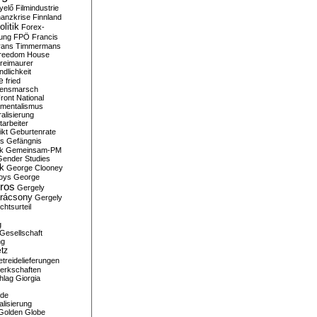
yelő
Filmindustrie
nanzkrise
Finnland
olitik
Forex-
ung
FPÖ
Francis
rans Timmermans
reedom House
reimaurer
dlichkeit
e
fried
densmarsch
ront National
mentalismus
alisierung
arbeiter
ikt
Geburtenrate
rs
Gefängnis
ik
Gemeinsam-PM
Gender Studies
ik
George Clooney
oys
George
ros
Gergely
arácsony
Gergely
chtsurteil
g
Gesellschaft
ng
tz
treidelieferungen
erkschaften
hlag
Giorgia
rde
alisierung
Golden Globe