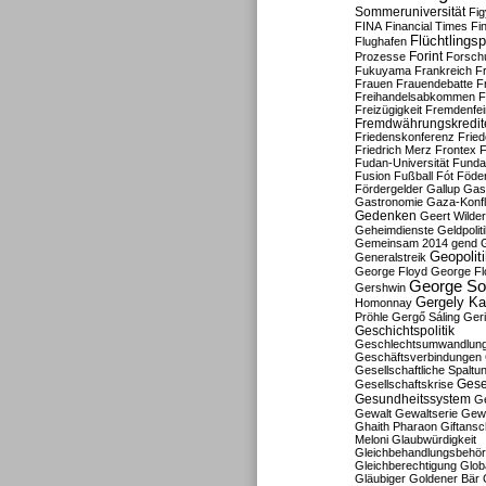
Sommeruniversität
Fig
FINA
Financial Times
Fi
Flüchtlingsp
Flughafen
Forint
Prozesse
Forsch
Fukuyama
Frankreich
F
Frauen
Frauendebatte
F
Freihandelsabkommen
F
Freizügigkeit
Fremdenfein
Fremdwährungskredit
Friedenskonferenz
Frie
Friedrich Merz
Frontex
F
Fudan-Universität
Funda
Fusion
Fußball
Fót
Föder
Fördergelder
Gallup
Gast
Gastronomie
Gaza-Konfl
Gedenken
Geert Wilde
Geheimdienste
Geldpolit
Gemeinsam 2014
gend
Geopolit
Generalstreik
George Floyd
George Fl
George So
Gershwin
Gergely K
Homonnay
Pröhle
Gergő Sáling
Geri
Geschichtspolitik
Geschlechtsumwandlun
Geschäftsverbindungen
Gesellschaftliche Spaltu
Gese
Gesellschaftskrise
Gesundheitssystem
Ge
Gewalt
Gewaltserie
Gew
Ghaith Pharaon
Giftansc
Meloni
Glaubwürdigkeit
Gleichbehandlungsbehö
Gleichberechtigung
Glob
Gläubiger
Goldener Bär