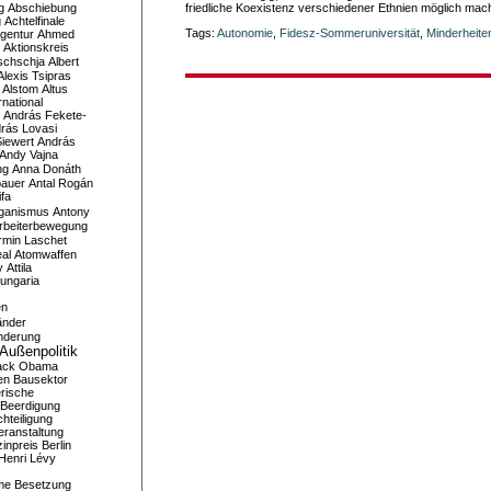
g
Abschiebung
friedliche Koexistenz verschiedener Ethnien möglich mac
g
Achtelfinale
Tags:
Autonomie
,
Fidesz-Sommeruniversität
,
Minderheite
gentur
Ahmed
Aktionskreis
schschja
Albert
Alexis Tsipras
Alstom
Altus
national
András Fekete-
rás Lovasi
iewert
András
Andy Vajna
ng
Anna Donáth
bauer
Antal Rogán
ifa
iganismus
Antony
rbeiterbewegung
rmin Laschet
al
Atomwaffen
y
Attila
ungaria
en
änder
nderung
Außenpolitik
ack Obama
en
Bausektor
rische
Beerdigung
hteiligung
eranstaltung
inpreis
Berlin
Henri Lévy
me
Besetzung