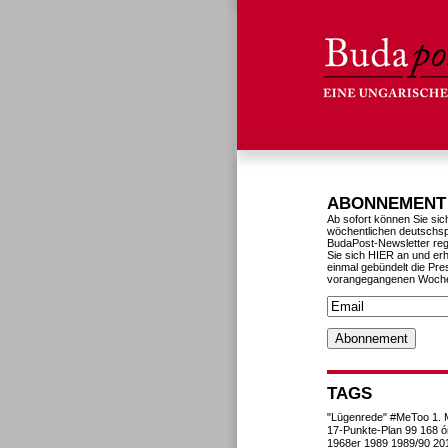
ABONNEMENT
Ab sofort können Sie sic
wöchentlichen deutschs
BudaPost-Newsletter reg
Sie sich HIER an und erh
einmal gebündelt die Pre
vorangegangenen Woch
TAGS
"Lügenrede"
#MeToo
1. 
17-Punkte-Plan
99
168 ó
1968er
1989
1989/90
20