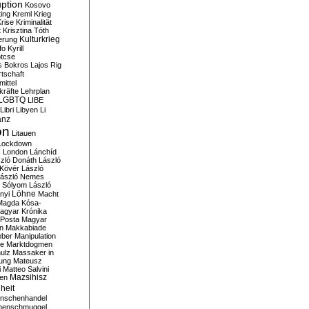
ption
Kosovo
ting
Kreml
Krieg
rise
Kriminalität
t
Krisztina Tóth
Kulturkrieg
erung
fo
Kyrill
tcse
s Bokros
Lajos Rig
tschaft
ittel
kräfte
Lehrplan
LGBTQ
LIBE
Libri
Libyen
Li
anz
on
Litauen
Lockdown
s
London
Lánchíd
zló Donáth
László
 Kövér
László
ászló Nemes
ó Sólyom
László
Löhne
nyi
Macht
Magda Kósa-
agyar Krónika
Posta
Magyar
n
Makkabiade
eber
Manipulation
te
Marktdogmen
ulz
Massaker in
ung
Mateusz
i
Matteo Salvini
en
Mazsihisz
heit
nschenhandel
henschmuggel