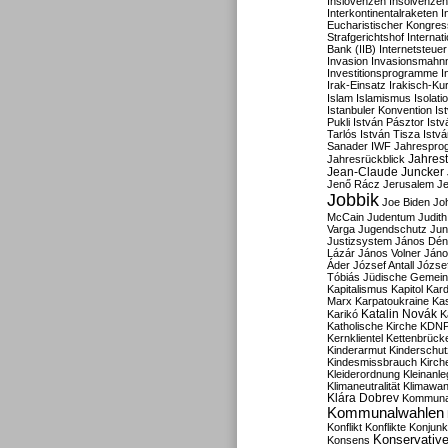
Inslovenzen
Insolvenzen
Interkontinentalraketen
I
Eucharistischer Kongres
Strafgerichtshof
Internat
Bank (IIB)
Internetsteuer
Invasion
Invasionsmahn
Investitionsprogramme
I
Irak-Einsatz
Irakisch-Ku
Islam
Islamismus
Isolat
Istanbuler Konvention
Is
Pukli
István Pásztor
Ist
Tarlós
István Tisza
Istv
Sanader
IWF
Jahrespro
Jahres
Jahresrückblick
Jean-Claude Juncker
Jenő Rácz
Jerusalem
Je
Jobbik
Joe Biden
Jo
McCain
Judentum
Judith
Varga
Jugendschutz
Jun
Justizsystem
János Dén
Lázár
János Volner
Jáno
Áder
József Antall
József
Tóbiás
Jüdische Gemei
Kapitalismus
Kapitol
Kard
Marx
Karpatoukraine
Ka
Katalin Novák
Karikó
K
Katholische Kirche
KDN
Kernklientel
Kettenbrück
Kinderarmut
Kinderschu
Kindesmissbrauch
Kirch
Kleiderordnung
Kleinanle
Klimaneutralität
Klimawan
Klára Dobrev
Kommunal
Kommunalwahlen
Konflikt
Konflikte
Konjunk
Konservativ
Konsens