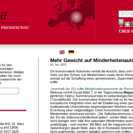
ÜBER 
Mehr Gewicht auf Minderheitenau
h für den
25. Jul. 2015
prachigen
Ein konservativer Kolumnist vertritt die Ansicht, dass sic
istrieren. Melden
mehr auf den Schutz von Minderheiten sowie deren Rech
alten Sie noch
anstatt auf die Schaffung eines gemeinsamen „Supermark
sseberichte der
sollte.
e.
„Innerhalb der EU sollte Minderheitenautonomie als Recht 
Meinung vertritt Gyula Máté T. in der Tageszeitung
Magya
jährlichen Fidesz-Sommeruniversität im siebenbürgische
(Tusnádfürdő). Der konservative Kolumnist hält es für bed
europäische Integration eher auf die Etablierung eines 
multinationale Unternehmen begünstigenden Marktes und 
Errichtung einer vielgestaltigen Union konzentriert habe, 
Minderheiten anerkannt würden. „Die Selbstbestimmung vo
der EU als Selbstverständlichkeit gelten”, erklärt Máté und
nicht weniger wert, falls ihre nationalen Minderheiten au
Mai
9/11
15. März
unabhängig – sein würden. Mit Blick auf die magyarische 
1956
ra
444
Siebenbürgen glaubt Máté, dass die in Rumänien lebend
16
2017
2020
nicht unabhängig, sondern lediglich autonom sein wollten.