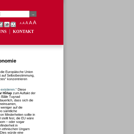
A
A
A
A
A
UNS
KONTAKT
tonomie
h die Europäische Union
t auf Selbstbestimmung,
tes“ konzentrieren
existieren.“
Diese
r Hírlap
zum Auftakt der
n Băile Tuşnad
auerlich, dass sich die
gemeinsamen,
weniger auf die
wo sämtliche
n Minderheiten sollte in
 stellt fest, die EU wäre
tonom – oder sogar
Minderheit in
en ethnischen Ungarn
 Dies würde eine