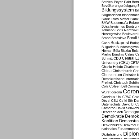
Bethlen-Peyer-Pakt
Betr
Bevölkerungsrückgang
B
Bildungssystem
Bil
Billigdarlehen
Binnennach
Black Lives Matter
Blan
BMW
Bodenmafia
Bokro
Bolschewismus
Bootsun
Johnson
Boris Nemzow
Herzegowina
Boulevard
Brexit
Brand
Bratislava
Budapest
Cash
Budap
Bulgarien
Bundestagswa
Hóman
Béla Biszku
Béla
Markó
Bündnis
Calais
Ca
Central E
Schmitt
CDU
University (CEU)
CET
Charlie Hebdo
Charlottes
China
Christchurch
Chr
Christentum
Christian 
Demokratische Internati
Freiheit
Christoph Schön
Cola
Colleen Bell
Coming
Coron
Wurst
corona
Corvinus-Uni
CPAC
Cra
Dézsi
CSU
Csíki Sör
Da
Datenschutz
David B. Co
Cameron
David Schwezo
Demogra
Debrecen
defi
Demokratie
Demokr
Koalition
Demonstra
Denkfabriken
Denkmal
D
nationalen Zusammenhal
Diplom
Digitalisierung