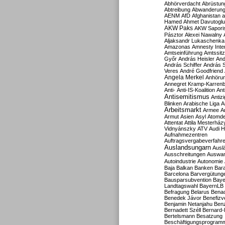
Abhörverdacht
Abrüstun
Abtreibung
Abwanderun
AENM
AfD
Afghanistan
a
Hamed
Ahmet Davutoglu
AKW Paks
AKW Sapori
Pásztor
Alexei Nawalny
Aljaksandr Lukaschenka
Amazonas
Amnesty Inter
Amtseinführung
Amtssitz
Győr
András Heisler
And
András Schiffer
András S
Veres
André Goodfriend
Angela Merkel
Anhöru
Annegret Kramp-Karren
Anti-
Anti-IS-Koalition
Ant
Antisemitismus
Antiz
Blinken
Arabische Liga
A
Arbeitsmarkt
Armee
A
Armut
Asien
Asyl
Atomde
Attentat
Attila Mesterház
Vidnyánszky
ATV
Audi H
Aufnahmezentren
Auftragsvergabeverfahr
Auslandsungarn
Ausl
Ausschreitungen
Auswa
Autoindustrie
Autonomie
Baja
Balkan
Banken
Bar
Barcelona
Barvergütung
Bausparsubvention
Baye
Landtagswahl
BayernLB
Befragung
Belarus
Benac
Benedek Jávor
Benefizv
Benjamin Netanjahu
Benz
Bernadett Széll
Bernard-
Bertelsmann
Besatzung
Beschäftigungsprogram