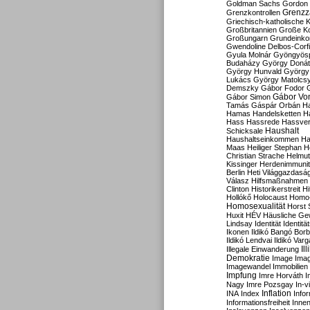
Goldman Sachs
Gordon 
Grenzz
Grenzkontrollen
Griechisch-katholische K
Großbritannien
Große Koa
Großungarn
Grundeink
Gwendoline Delbos-Corfi
Gyula Molnár
Gyöngyös
Budaházy
György Doná
György Hunvald
György
Lukács
György Matolcs
Demszky
Gábor Fodor
Gábor Vo
Gábor Simon
Tamás
Gáspár Orbán
Ha
Hamas
Handelsketten
H
Hass
Hassrede
Hassver
Haushalt
Schicksale
Haushaltseinkommen
Ha
Maas
Heiliger Stephan
H
Christian Strache
Helmut
Kissinger
Herdenimmunit
Berlin
Heti Világgazdasá
Válasz
Hilfsmaßnahmen
Clinton
Historikerstreit
Hi
Hollókő
Holocaust
Homo
Homosexualität
Horst 
Huxit
HÉV
Häusliche Ge
Lindsay
Identität
Identität
Ikonen
Ildikó Bangó Borb
Ildikó Lendvai
Ildikó Varg
Il
Illegale Einwanderung
Demokratie
Image
Ima
Imagewandel
Immobilien
Impfung
Imre Horváth
I
Nagy
Imre Pozsgay
In-v
Inflation
INA
Index
Info
Informationsfreiheit
Innen