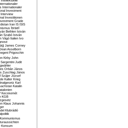
Intellektuelle
nternationaler
s
Internationaler
ional Investment
Interview
mal
Investitionen
nvestment Grade
rdistan
Iran
IS
ISIS
Israel
ionismus
tván Bethlen
István
ván Szabó
István
án Vágó
Italien
Ivo
gnose
tag
James Corney
Jean Asselborn
wgeni Prigoschin
hn Kirby
John
 Sargentini
Judit
gwähler
es Orbán
János
s Zuschlag
János
 Szájer
József
nde
Kalter Krieg
inalgesetz
Karl
sachstan
Katalin
atalonien
P
Kecskemét
e
KGB
tzgesetz
en
Klaus Johannis
ger
del
Klubrádió
politik
Kommunismus
turaussichten
e
Konsum