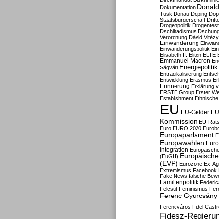
Direktmandat
Diskrimini
Donald
Dokumentation
Tusk
Donau
Doping
Dop
Staatsbürgerschaft
Dritt
Drogenpolitik
Drogentestp
Dschihadismus
Dschung
Verordnung
Dávid Vitézy
Einwanderung
Einwan
Einwanderungspolitik
Ein
Elisabeth II.
Eliten
ELTE
Emmanuel Macron
En
Energiepolitik
Ságvári
Entradikalisierung
Entsc
Entwicklung
Erasmus
Erb
Erinnerung
Erklärung vo
ERSTE Group
Erster We
Establishment
Ethnische
EU
EU-Gelder
EU
Kommission
EU-Rats
Euro
EURO 2020
Eurob
Europaparlament
E
Europawahlen
Euro
Integration
Europäische
Europäische 
(EuGH)
(EVP)
Eurozone
Ex-Ag
Extremismus
Facebook
Fake News
falsche Bew
Familienpolitik
Federic
Felcsút
Feminismus
Fer
Ferenc Gyurcsány
Ferencváros
Fidel Castr
Fidesz-Regieru