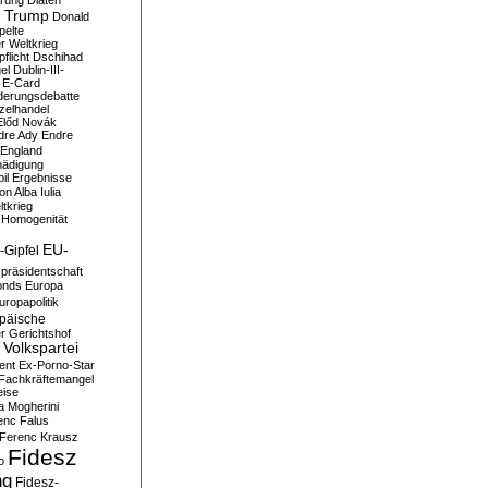
erung
Diäten
 Trump
Donald
pelte
er Weltkrieg
flicht
Dschihad
el
Dublin-III-
E-Card
derungsdebatte
zelhandel
Előd Novák
dre Ady
Endre
England
hädigung
il
Ergebnisse
n Alba Iulia
ltkrieg
 Homogenität
EU-
-Gipfel
präsidentschaft
onds
Europa
uropapolitik
päische
r Gerichtshof
Volkspartei
ent
Ex-Porno-Star
Fachkräftemangel
eise
a Mogherini
enc Falus
Ferenc Krausz
Fidesz
o
ng
Fidesz-