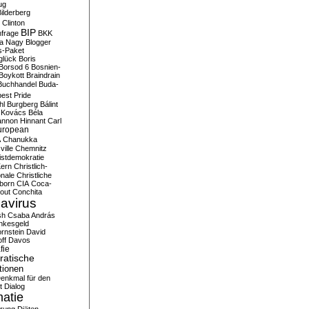
ug
ilderberg
l Clinton
BIP
frage
BKK
ka Nagy
Blogger
s-Paket
glück
Boris
Borsod 6
Bosnien-
Boykott
Braindrain
Buchhandel
Buda-
est Pride
hl
Burgberg
Bálint
 Kovács
Béla
nnon Hinnant
Carl
uropean
A
Chanukka
ville
Chemnitz
istdemokratie
Kern
Christlich-
onale
Christliche
born
CIA
Coca-
out
Conchita
avirus
sh
Csaba András
nkesgeld
rnstein
David
ff
Davos
fie
atische
tionen
enkmal für den
t
Dialog
atie