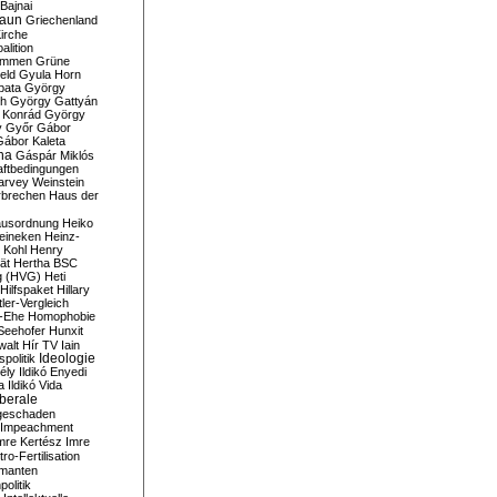
Bajnai
aun
Griechenland
irche
lition
ommen
Grüne
eld
Gyula Horn
pata
György
th
György Gattyán
 Konrád
György
y
Győr
Gábor
Gábor Kaleta
na
Gáspár Miklós
ftbedingungen
arvey Weinstein
brechen
Haus der
usordnung
Heiko
eineken
Heinz-
 Kohl
Henry
ät
Hertha BSC
g (HVG)
Heti
Hilfspaket
Hillary
tler-Vergleich
-Ehe
Homophobie
Seehofer
Hunxit
walt
Hír TV
Iain
spolitik
Ideologie
ély
Ildikó Enyedi
a
Ildikó Vida
liberale
geschaden
Impeachment
mre Kertész
Imre
itro-Fertilisation
rmanten
politik