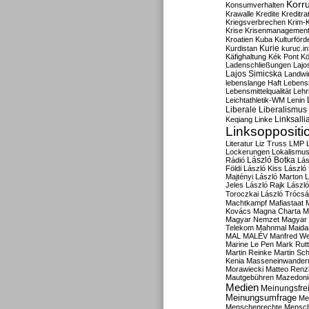
Korru
Konsumverhalten
Krawalle
Kredite
Kreditra
Kriegsverbrechen
Krim-K
Krise
Krisenmanagemen
Kroatien
Kuba
Kulturförd
Kurdistan
Kurie
kuruc.in
Käfighaltung
Kék Pont
Kö
Ladenschließungen
Lajo
Lajos Simicska
Landwir
lebenslange Haft
Lebensm
Lebensmittelqualität
Lehr
Leichtathletik-WM
Lenin
Liberale
Liberalismus
Linksalli
Keqiang
Linke
Linksoppositi
Literatur
Liz Truss
LMP
Lockerungen
Lokalismu
Rádió
László Botka
Lás
Földi
László Kiss
László
Majtényi
László Marton
L
Jeles
László Rajk
Lászl
Toroczkai
László Trócsá
Machtkampf
Mafiastaat
Kovács
Magna Charta
M
Magyar Nemzet
Magyar 
Telekom
Mahnmal
Maida
MAL
MALÉV
Manfred W
Marine Le Pen
Mark Rut
Martin Reinke
Martin Sch
Kenia
Masseneinwander
Morawiecki
Matteo Renz
Mautgebühren
Mazedoni
Medien
Meinungsfrei
Meinungsumfrage
Me
Menschenrechte
Mensc