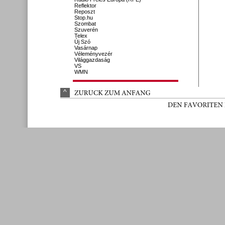
Reflektor
Reposzt
Stop.hu
Szombat
Szuverén
Telex
Új Szó
Vasárnap
Véleményvezér
Világgazdaság
VS
WMN
^
ZURÜ
CK 
ZUM 
ANFANG
DEN 
FAVORITEN 