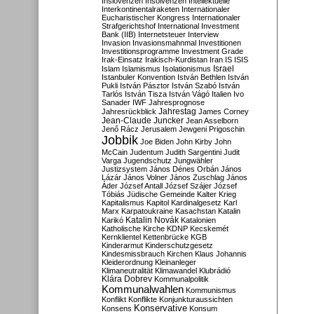
Inslovenzen
Insolvenzen
Intellektuelle
Interkontinentalraketen
Internationaler
Eucharistischer Kongress
Internationaler
Strafgerichtshof
International Investment
Bank (IIB)
Internetsteuer
Interview
Invasion
Invasionsmahnmal
Investitionen
Investitionsprogramme
Investment Grade
Irak-Einsatz
Irakisch-Kurdistan
Iran
IS
ISIS
Israel
Islam
Islamismus
Isolationismus
Istanbuler Konvention
István Bethlen
István
Pukli
István Pásztor
István Szabó
István
Tarlós
István Tisza
István Vágó
Italien
Ivo
Sanader
IWF
Jahresprognose
Jahrestag
Jahresrückblick
James Corney
Jean-Claude Juncker
Jean Asselborn
Jenő Rácz
Jerusalem
Jewgeni Prigoschin
Jobbik
Joe Biden
John Kirby
John
McCain
Judentum
Judith Sargentini
Judit
Varga
Jugendschutz
Jungwähler
Justizsystem
János Dénes Orbán
János
Lázár
János Volner
János Zuschlag
János
Áder
József Antall
József Szájer
József
Tóbiás
Jüdische Gemeinde
Kalter Krieg
Kapitalismus
Kapitol
Kardinalgesetz
Karl
Marx
Karpatoukraine
Kasachstan
Katalin
Katalin Novák
Karikó
Katalonien
Katholische Kirche
KDNP
Kecskemét
Kernklientel
Kettenbrücke
KGB
Kinderarmut
Kinderschutzgesetz
Kindesmissbrauch
Kirchen
Klaus Johannis
Kleiderordnung
Kleinanleger
Klimaneutralität
Klimawandel
Klubrádió
Klára Dobrev
Kommunalpolitik
Kommunalwahlen
Kommunismus
Konflikt
Konflikte
Konjunkturaussichten
Konservative
Konsens
Konsum