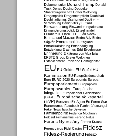
Direktmandat
Diskriminierung
Diäten
Donald Trump
Dokumentation
Donald
Tusk
Donau
Doping
Doppelte
Staatsbürgerschaft
Dritter Weltkrieg
Drogenpolitik
Drogentestpflicht
Dschihad
Dschihadismus
Dschungel
Dublin-III-
Verordnung
Dávid Vitézy
E-Card
Einwanderung
Einwanderungsdebatte
Einwanderungspolitik
Einzelhandel
Elisabeth II.
Eliten
ELTE
Előd Novák
Emmanuel Macron
Endre Ady
Endre
Energiepolitik
Ságvári
England
Entradikalisierung
Entschädigung
Entwicklung
Erasmus
Erbil
Ergebnisse
Erinnerung
Erklärung von Alba Iulia
ERSTE Group
Erster Weltkrieg
Establishment
Ethnische Homogenität
EU
EU-
EU-Gelder
EU-Gipfel
Kommission
EU-Ratspräsidentschaft
Euro
EURO 2020
Eurobonds
Europa
Europaparlament
Europapolitik
Europawahlen
Europäische
Integration
Europäischer Gerichtshof
Europäische Volkspartei
(EuGH)
(EVP)
Eurozone
Ex-Agent
Ex-Porno-Star
Extremismus
Facebook
Fachkräftemangel
Fake News
falsche Beweise
Familienpolitik
Federica Mogherini
Felcsút
Feminismus
Ferenc Falus
Ferenc Gyurcsány
Ferenc Krausz
Fidesz
Ferencváros
Fidel Castro
Fidesz-Regierung
Fidesz-