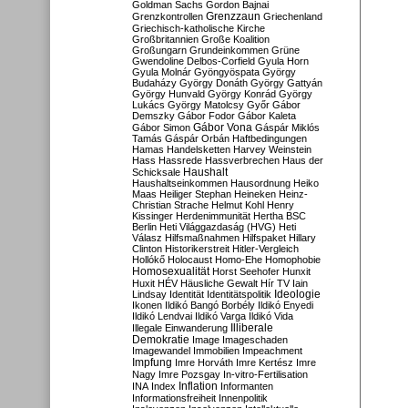
Goldman Sachs
Gordon Bajnai
Grenzzaun
Grenzkontrollen
Griechenland
Griechisch-katholische Kirche
Großbritannien
Große Koalition
Großungarn
Grundeinkommen
Grüne
Gwendoline Delbos-Corfield
Gyula Horn
Gyula Molnár
Gyöngyöspata
György
Budaházy
György Donáth
György Gattyán
György Hunvald
György Konrád
György
Lukács
György Matolcsy
Győr
Gábor
Demszky
Gábor Fodor
Gábor Kaleta
Gábor Vona
Gábor Simon
Gáspár Miklós
Tamás
Gáspár Orbán
Haftbedingungen
Hamas
Handelsketten
Harvey Weinstein
Hass
Hassrede
Hassverbrechen
Haus der
Haushalt
Schicksale
Haushaltseinkommen
Hausordnung
Heiko
Maas
Heiliger Stephan
Heineken
Heinz-
Christian Strache
Helmut Kohl
Henry
Kissinger
Herdenimmunität
Hertha BSC
Berlin
Heti Világgazdaság (HVG)
Heti
Válasz
Hilfsmaßnahmen
Hilfspaket
Hillary
Clinton
Historikerstreit
Hitler-Vergleich
Hollókő
Holocaust
Homo-Ehe
Homophobie
Homosexualität
Horst Seehofer
Hunxit
Huxit
HÉV
Häusliche Gewalt
Hír TV
Iain
Lindsay
Identität
Identitätspolitik
Ideologie
Ikonen
Ildikó Bangó Borbély
Ildikó Enyedi
Ildikó Lendvai
Ildikó Varga
Ildikó Vida
Illiberale
Illegale Einwanderung
Demokratie
Image
Imageschaden
Imagewandel
Immobilien
Impeachment
Impfung
Imre Horváth
Imre Kertész
Imre
Nagy
Imre Pozsgay
In-vitro-Fertilisation
Inflation
INA
Index
Informanten
Informationsfreiheit
Innenpolitik