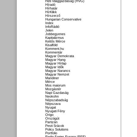
Heti Világgazdaság (HVG)
Híradó
Hírhatár
HírKlikk
Hírszerző
Hungarian Conservative
Index
InfoRádió
Jelen
Jobbegyenes
Kapitalizmus
Kettős Mérce
Kisalföld
Komment.hu
Kommentár
Magyar Demokrata
Magyar Hang
Magyar Hírlap
Magyar Idők
Magyar Narancs
Magyar Nemzet
Mandiner
Mérce
Mos maiorum
Mozgástér
Napi Gazdaság
Neokohn
Népszabadság
Népszava
Nyugat
Nyugati Fény
Origo
Országút
Partizán
Pesti Srácok
Policy Solutions
Portfolio
Radio Freies Europa (RFE)