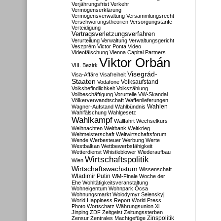
Verjährungsfrist
Verkehr
Vermögenserklärung
Vermögensverwaltung
Versammlungsrecht
Verschwörungstheorien
Versorgungstarife
Verteidigung
Vertragsverletzungsverfahren
Verurteilung
Verwaltung
Verwaltungsgericht
Veszprém
Victor Ponta
Video
Videofälschung
Vienna Capital Partners
Viktor Orbán
VIII. Bezirk
Visegrád-
Visa-Affäre
Visafreiheit
Staaten
Vodafone
Volksaufstand
Volksbefindlichkeit
Volkszählung
Vollbeschäftigung
Vorurteile
VW-Skandal
Völkerverwandtschaft
Waffenlieferungen
Wahlen
Wagner-Aufstand
Wahlbündnis
Wahlfälschung
Wahlgesetz
Wahlkampf
Wallfahrt
Wechselkurs
Weihnachten
Weltbank
Weltkrieg
Weltmeisterschaft
Weltwirtschaftsforum
Wende
Werbesteuer
Werbung
Werte
Westbalkan
Wettbewerbsfähigkeit
Wetterdienst
Whistleblower
Wiederaufbau
Wirtschaftspolitik
Wien
Wirtschaftswachstum
Wissenschaft
Wladimir Putin
WM-Finale
Woche der
Ehe
Wohltätigkeitsveranstaltung
Wohneigentum
Wohnpark Ócsa
Wohnungsmarkt
Wolodymyr Selenskyj
World Happiness Report
World Press
Photo
Wortschatz
Währungsunion
Xi
Jinping
ZDF
Zeitgeist
Zeitungssterben
Zensur
Zentrales Machtgefüge
Zinspolitik