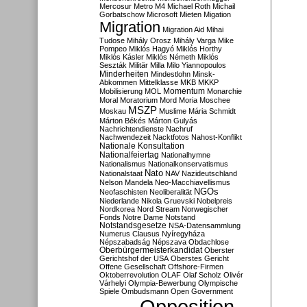
Mercosur
Metro M4
Michael Roth
Michail
Gorbatschow
Microsoft
Mieten
Migation
Migration
Migration Aid
Mihai
Tudose
Mihály Orosz
Mihály Varga
Mike
Pompeo
Miklós Hagyó
Miklós Horthy
Miklós Kásler
Miklós Németh
Miklós
Seszták
Militär
Milla
Milo Yiannopoulos
Minderheiten
Mindestlohn
Minsk-
Abkommen
Mittelklasse
MKB
MKKP
Momentum
Mobilisierung
MOL
Monarchie
Moral
Moratorium
Mord
Moria
Moschee
MSZP
Moskau
Muslime
Mária Schmidt
Márton Békés
Márton Gulyás
Nachrichtendienste
Nachruf
Nachwendezeit
Nacktfotos
Nahost-Konflikt
Nationale Konsultation
Nationalfeiertag
Nationalhymne
Nationalismus
Nationalkonservatismus
Nato
Nationalstaat
NAV
Nazideutschland
Nelson Mandela
Neo-Macchiavellismus
NGOs
Neofaschisten
Neoliberalität
Niederlande
Nikola Gruevski
Nobelpreis
Nordkorea
Nord Stream
Norwegischer
Fonds
Notre Dame
Notstand
Notstandsgesetze
NSA-Datensammlung
Numerus Clausus
Nyíregyháza
Népszabadság
Népszava
Obdachlose
Oberbürgermeisterkandidat
Oberster
Gerichtshof der USA
Oberstes Gericht
Offene Gesellschaft
Offshore-Firmen
Oktoberrevolution
OLAF
Olaf Scholz
Olivér
Várhelyi
Olympia-Bewerbung
Olympische
Spiele
Ombudsmann
Open Government
Opposition