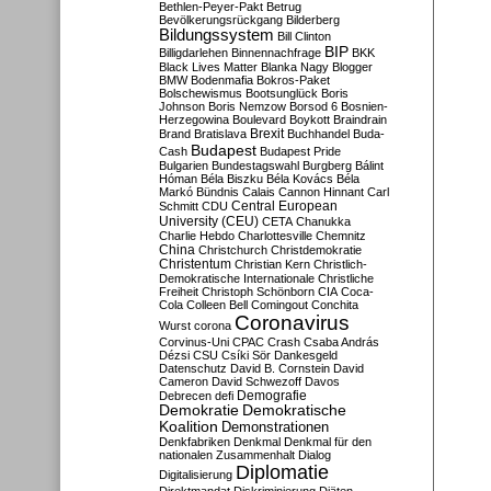
Bethlen-Peyer-Pakt
Betrug
Bevölkerungsrückgang
Bilderberg
Bildungssystem
Bill Clinton
BIP
Billigdarlehen
Binnennachfrage
BKK
Black Lives Matter
Blanka Nagy
Blogger
BMW
Bodenmafia
Bokros-Paket
Bolschewismus
Bootsunglück
Boris
Johnson
Boris Nemzow
Borsod 6
Bosnien-
Herzegowina
Boulevard
Boykott
Braindrain
Brexit
Brand
Bratislava
Buchhandel
Buda-
Budapest
Cash
Budapest Pride
Bulgarien
Bundestagswahl
Burgberg
Bálint
Hóman
Béla Biszku
Béla Kovács
Béla
Markó
Bündnis
Calais
Cannon Hinnant
Carl
Central European
Schmitt
CDU
University (CEU)
CETA
Chanukka
Charlie Hebdo
Charlottesville
Chemnitz
China
Christchurch
Christdemokratie
Christentum
Christian Kern
Christlich-
Demokratische Internationale
Christliche
Freiheit
Christoph Schönborn
CIA
Coca-
Cola
Colleen Bell
Comingout
Conchita
Coronavirus
Wurst
corona
Corvinus-Uni
CPAC
Crash
Csaba András
Dézsi
CSU
Csíki Sör
Dankesgeld
Datenschutz
David B. Cornstein
David
Cameron
David Schwezoff
Davos
Demografie
Debrecen
defi
Demokratie
Demokratische
Koalition
Demonstrationen
Denkfabriken
Denkmal
Denkmal für den
nationalen Zusammenhalt
Dialog
Diplomatie
Digitalisierung