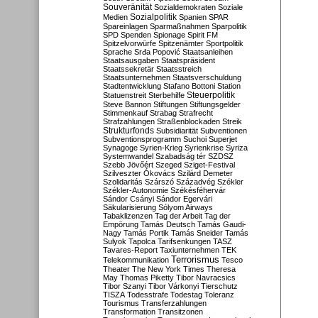
Souveränität
Sozialdemokraten
Soziale
Sozialpolitik
Medien
Spanien
SPAR
Spareinlagen
Sparmaßnahmen
Sparpolitik
SPD
Spenden
Spionage
Spirit FM
Spitzelvorwürfe
Spitzenämter
Sportpolitik
Sprache
Srđa Popović
Staatsanleihen
Staatsausgaben
Staatspräsident
Staatssekretär
Staatsstreich
Staatsunternehmen
Staatsverschuldung
Stadtentwicklung
Stafano Bottoni
Station
Steuerpolitik
Statuenstreit
Sterbehilfe
Steve Bannon
Stiftungen
Stiftungsgelder
Stimmenkauf
Strabag
Strafrecht
Strafzahlungen
Straßenblockaden
Streik
Strukturfonds
Subsidiarität
Subventionen
Subventionsprogramm
Suchoi Superjet
Synagoge
Syrien-Krieg
Syrienkrise
Syriza
Systemwandel
Szabadság tér
SZDSZ
Szebb Jövőért
Szeged
Sziget-Festival
Szilveszter Ókovács
Szilárd Demeter
Szolidaritás
Szárszó
Századvég
Székler
Székler-Autonomie
Székésféhervár
Sándor Csányi
Sándor Egervári
Säkularisierung
Sólyom Airways
Tabaklizenzen
Tag der Arbeit
Tag der
Empörung
Tamás Deutsch
Tamás Gaudi-
Nagy
Tamás Portik
Tamás Sneider
Tamás
Sulyok
Tapolca
Tarifsenkungen
TASZ
Tavares-Report
Taxiunternehmen
TEK
Terrorismus
Telekommunikation
Tesco
Theater
The New York Times
Theresa
May
Thomas Piketty
Tibor Navracsics
Tibor Szanyi
Tibor Várkonyi
Tierschutz
TISZA
Todesstrafe
Todestag
Toleranz
Tourismus
Transferzahlungen
Transformation
Transitzonen