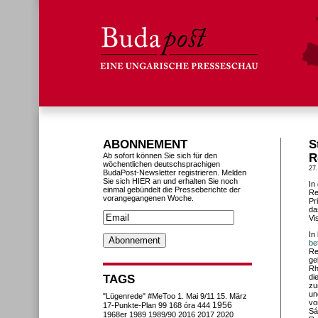
ABONNEMENT
S
Ab sofort können Sie sich für den
R
wöchentlichen deutschsprachigen
27.
BudaPost-Newsletter registrieren. Melden
Sie sich HIER an und erhalten Sie noch
In
einmal gebündelt die Presseberichte der
Re
vorangegangenen Woche.
Pr
da
Vi
In
be
Re
ge
Rh
TAGS
di
zu
un
"Lügenrede"
#MeToo
1. Mai
9/11
15. März
vo
1956
17-Punkte-Plan
99
168 óra
444
Sá
1968er
1989
1989/90
2016
2017
2020