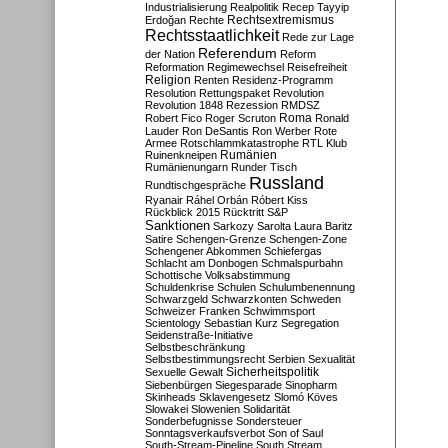
Industrialisierung
Realpolitik
Recep Tayyip
Rechtsextremismus
Erdoğan
Rechte
Rechtsstaatlichkeit
Rede zur Lage
Referendum
der Nation
Reform
Reformation
Regimewechsel
Reisefreiheit
Religion
Renten
Residenz-Programm
Resolution
Rettungspaket
Revolution
Revolution 1848
Rezession
RMDSZ
Roma
Robert Fico
Roger Scruton
Ronald
Lauder
Ron DeSantis
Ron Werber
Rote
Armee
Rotschlammkatastrophe
RTL Klub
Ruinenkneipen
Rumänien
Rumänienungarn
Runder Tisch
Russland
Rundtischgespräche
Ryanair
Ráhel Orbán
Róbert Kiss
Rückblick 2015
Rücktritt
S&P
Sanktionen
Sarkozy
Sarolta Laura Baritz
Satire
Schengen-Grenze
Schengen-Zone
Schengener Abkommen
Schiefergas
Schlacht am Donbogen
Schmalspurbahn
Schottische Volksabstimmung
Schuldenkrise
Schulen
Schulumbenennung
Schwarzgeld
Schwarzkonten
Schweden
Schweizer Franken
Schwimmsport
Scientology
Sebastian Kurz
Segregation
Seidenstraße-Initiative
Selbstbeschränkung
Selbstbestimmungsrecht
Serbien
Sexualität
Sicherheitspolitik
Sexuelle Gewalt
Siebenbürgen
Siegesparade
Sinopharm
Skinheads
Sklavengesetz
Slomó Köves
Slowakei
Slowenien
Solidarität
Sonderbefugnisse
Sondersteuer
Sonntagsverkaufsverbot
Son of Saul
South-Stream-Pipeline
South Stream