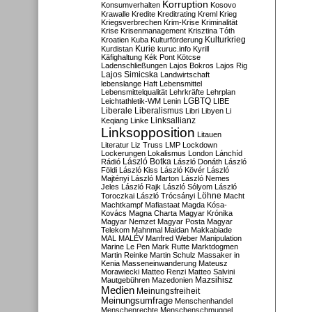
Korruption
Konsumverhalten
Kosovo
Krawalle
Kredite
Kreditrating
Kreml
Krieg
Kriegsverbrechen
Krim-Krise
Kriminalität
Krise
Krisenmanagement
Krisztina Tóth
Kulturkrieg
Kroatien
Kuba
Kulturförderung
Kurdistan
Kurie
kuruc.info
Kyrill
Käfighaltung
Kék Pont
Kötcse
Ladenschließungen
Lajos Bokros
Lajos Rig
Lajos Simicska
Landwirtschaft
lebenslange Haft
Lebensmittel
Lebensmittelqualität
Lehrkräfte
Lehrplan
LGBTQ
Leichtathletik-WM
Lenin
LIBE
Liberale
Liberalismus
Libri
Libyen
Li
Linksallianz
Keqiang
Linke
Linksopposition
Litauen
Literatur
Liz Truss
LMP
Lockdown
Lockerungen
Lokalismus
London
Lánchíd
Rádió
László Botka
László Donáth
László
Földi
László Kiss
László Kövér
László
Majtényi
László Marton
László Nemes
Jeles
László Rajk
László Sólyom
László
Löhne
Toroczkai
László Trócsányi
Macht
Machtkampf
Mafiastaat
Magda Kósa-
Kovács
Magna Charta
Magyar Krónika
Magyar Nemzet
Magyar Posta
Magyar
Telekom
Mahnmal
Maidan
Makkabiade
MAL
MALÉV
Manfred Weber
Manipulation
Marine Le Pen
Mark Rutte
Marktdogmen
Martin Reinke
Martin Schulz
Massaker in
Kenia
Masseneinwanderung
Mateusz
Morawiecki
Matteo Renzi
Matteo Salvini
Mautgebühren
Mazedonien
Mazsihisz
Medien
Meinungsfreiheit
Meinungsumfrage
Menschenhandel
Menschenrechte
Menschenschmuggel