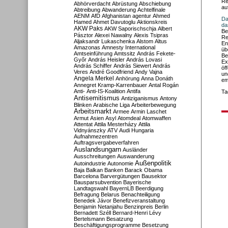
Re
Abhörverdacht
Abrüstung
Abschiebung
au
Abtreibung
Abwanderung
Achtelfinale
AENM
AfD
Afghanistan
agentur
Ahmed
Da
Hamed
Ahmet Davutoglu
Aktionskreis
da
AKW Paks
AKW Saporischschja
Albert
Be
Pásztor
Alexei Nawalny
Alexis Tsipras
Re
Aljaksandr Lukaschenka
Alstom
Altus
En
Amazonas
Amnesty International
üb
Amtseinführung
Amtssitz
András Fekete-
Be
Győr
András Heisler
András Lovasi
Ex
András Schiffer
András Siewert
András
öf
Veres
André Goodfriend
Andy Vajna
un
Angela Merkel
Anhörung
Anna Donáth
em
Annegret Kramp-Karrenbauer
Antal Rogán
Anti-
Anti-IS-Koalition
Antifa
Ta
Antisemitismus
Antiziganismus
Antony
Blinken
Arabische Liga
Arbeiterbewegung
Arbeitsmarkt
Armee
Armin Laschet
Armut
Asien
Asyl
Atomdeal
Atomwaffen
Attentat
Attila Mesterházy
Attila
Vidnyánszky
ATV
Audi Hungaria
Aufnahmezentren
Auftragsvergabeverfahren
Auslandsungarn
Ausländer
Ausschreitungen
Auswanderung
Außenpolitik
Autoindustrie
Autonomie
Baja
Balkan
Banken
Barack Obama
Barcelona
Barvergütungen
Bausektor
Bausparsubvention
Bayerische
Landtagswahl
BayernLB
Beerdigung
Befragung
Belarus
Benachteiligung
Benedek Jávor
Benefizveranstaltung
Benjamin Netanjahu
Benzinpreis
Berlin
Bernadett Széll
Bernard-Henri Lévy
Bertelsmann
Besatzung
Beschäftigungsprogramme
Besetzung