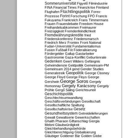
Sommeruniversität
Figyelő
Filmindustrie
FINA
Financial Times
Finanzkrise
Finnland
Flüchtlingspolitik
Flughafen
Forex-
Forint
Prozesse
Forschung
FPÖ
Francis
Fukuyama
Frankreich
Frans Timmermans
Frauen
Frauendebatte
Freedom House
Freihandelsabkommen
Freimaurer
Freizügigkeit
Fremdenfeindlichkeit
Fremdwährungskredite
fried
Friedenskonferenz
Friedensmarsch
Friedrich Merz
Frontex
Front National
Fudan-Universität
Fundamentalismus
Fusion
Fußball
Fót
Föderalisierung
Fördergelder
Gallup
Gastarbeiter
Gastronomie
Gaza-Konflikt
Geburtenrate
Gedenken
Geert Wilders
Gefängnis
Geheimdienste
Geldpolitik
Gemeinsam-PM
Gemeinsam 2014
gend
Gender Studies
Geopolitik
Generalstreik
George Clooney
George Floyd
George Floys
George
George Soros
Gershwin
Gergely
Gergely Karácsony
Homonnay
Gergely
Pröhle
Gergő Sáling
Gerichtsurteil
Geschichtspolitik
Geschlechtsumwandlung
Geschäftsverbindungen
Gesellschaft
Gesellschaftliche Spaltung
Gesetz
Gesellschaftskrise
Gesundheitssystem
Getreidelieferungen
Gewalt
Gewaltserie
Gewerkschaften
Ghaith Pharaon
Giftanschlag
Giorgia
Meloni
Glaubwürdigkeit
Gleichbehandlungsbehörde
Gleichberechtigung
Globalisierung
Gläubiger
Goldener Bär
Golden Globe