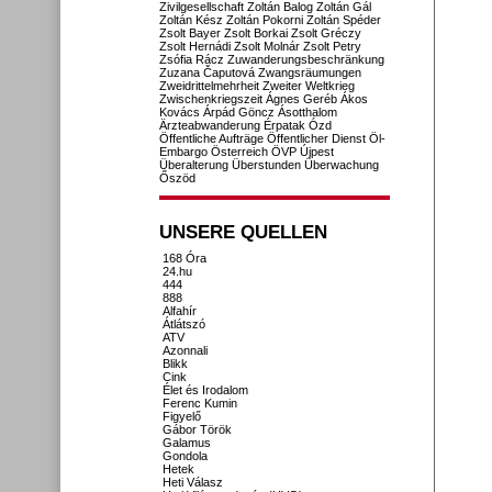
Zivilgesellschaft
Zoltán Balog
Zoltán Gál
Zoltán Kész
Zoltán Pokorni
Zoltán Spéder
Zsolt Bayer
Zsolt Borkai
Zsolt Gréczy
Zsolt Hernádi
Zsolt Molnár
Zsolt Petry
Zsófia Rácz
Zuwanderungsbeschränkung
Zuzana Čaputová
Zwangsräumungen
Zweidrittelmehrheit
Zweiter Weltkrieg
Zwischenkriegszeit
Ágnes Geréb
Ákos
Kovács
Árpád Göncz
Ásotthalom
Ärzteabwanderung
Érpatak
Ózd
Öffentliche Aufträge
Öffentlicher Dienst
Öl-
Embargo
Österreich
ÖVP
Újpest
Überalterung
Überstunden
Überwachung
Őszöd
UNSERE QUELLEN
168 Óra
24.hu
444
888
Alfahír
Átlátszó
ATV
Azonnali
Blikk
Cink
Élet és Irodalom
Ferenc Kumin
Figyelő
Gábor Török
Galamus
Gondola
Hetek
Heti Válasz