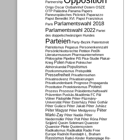
Partnership
Origo
Oscar
Ostbahnhof
Ostern
OSZE
OTP
Palästina
Panama Papers
Paneuropäisches Picknick
Paparazzo
Papst Benedikt XVI.
Papst Franziskus
Parlamentswahl 2018
Paris
Parlamentswahl 2022
Partei
des doppelschwänzigen Hundes
Parteien
Party-Bezirk
Patentstreit
Patriotismus
Pegasus
Personenkennzahl
Persönlichkeitsrechte
Petition
Petőfi-
Literaturmuseum
Pharmaunternehmen
Philosophie
Pipeline
PiS
Pisa-Studie
Plakat-
Polen
Krieg
Polizei
Polnischer
Populismus
Abhörskandal
Postkommunismus
Preispolitik
Pressefreiheit
Privatfernsehen
Privatinsolvenz
Privatisierungen
Privatkundenbank
Prognose
Propaganda
Protest
Prostitution
Protektionismus
Prozess
Prozesse
Präsidentschaftswahl
Prävention
Puskás Akadémia FC
Pál
Völner
Pädophilie
Péter-Pázmány-
Universität
Péter Esterházy
Péter Gothár
Péter Gulácsi
Péter Jakab
Péter Juhász
Péter
Péter Magyar
Péter Medgyessy
Márki-Zay
Péter Nadás
Péter
Niedermüller
Péter Polt
Péter Róna
Péter
Szijjártó
Qasim Soleimani
Quaestor
Quaestor-Pleite
Quotensystem
Radikalismus
Radikalität
Radio Free
Europe
Radnóti
Randalph L. Braham
Rassismus
Ratkó-Kinder
Rattenplage
Re-