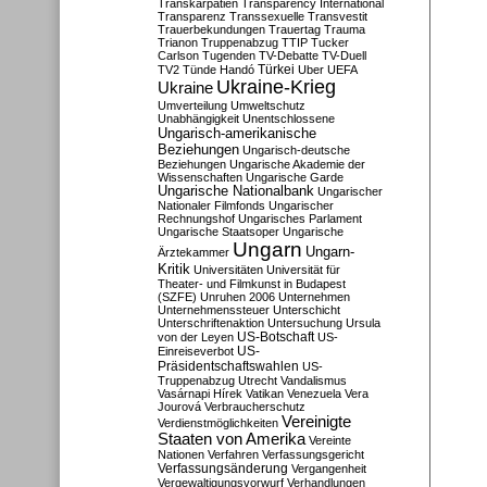
Transkarpatien
Transparency International
Transparenz
Transsexuelle
Transvestit
Trauerbekundungen
Trauertag
Trauma
Trianon
Truppenabzug
TTIP
Tucker
Carlson
Tugenden
TV-Debatte
TV-Duell
Türkei
TV2
Tünde Handó
Uber
UEFA
Ukraine-Krieg
Ukraine
Umverteilung
Umweltschutz
Unabhängigkeit
Unentschlossene
Ungarisch-amerikanische
Beziehungen
Ungarisch-deutsche
Beziehungen
Ungarische Akademie der
Wissenschaften
Ungarische Garde
Ungarische Nationalbank
Ungarischer
Nationaler Filmfonds
Ungarischer
Rechnungshof
Ungarisches Parlament
Ungarische Staatsoper
Ungarische
Ungarn
Ungarn-
Ärztekammer
Kritik
Universitäten
Universität für
Theater- und Filmkunst in Budapest
(SZFE)
Unruhen 2006
Unternehmen
Unternehmenssteuer
Unterschicht
Unterschriftenaktion
Untersuchung
Ursula
US-Botschaft
von der Leyen
US-
US-
Einreiseverbot
Präsidentschaftswahlen
US-
Truppenabzug
Utrecht
Vandalismus
Vasárnapi Hírek
Vatikan
Venezuela
Vera
Jourová
Verbraucherschutz
Vereinigte
Verdienstmöglichkeiten
Staaten von Amerika
Vereinte
Nationen
Verfahren
Verfassungsgericht
Verfassungsänderung
Vergangenheit
Vergewaltigungsvorwurf
Verhandlungen