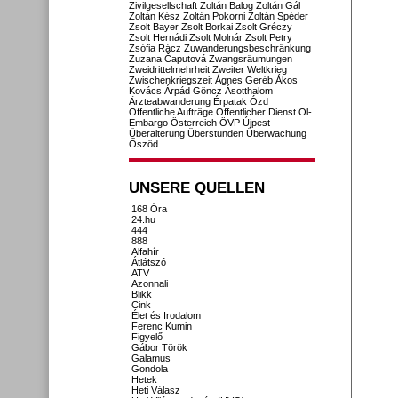
Zivilgesellschaft
Zoltán Balog
Zoltán Gál
Zoltán Kész
Zoltán Pokorni
Zoltán Spéder
Zsolt Bayer
Zsolt Borkai
Zsolt Gréczy
Zsolt Hernádi
Zsolt Molnár
Zsolt Petry
Zsófia Rácz
Zuwanderungsbeschränkung
Zuzana Čaputová
Zwangsräumungen
Zweidrittelmehrheit
Zweiter Weltkrieg
Zwischenkriegszeit
Ágnes Geréb
Ákos
Kovács
Árpád Göncz
Ásotthalom
Ärzteabwanderung
Érpatak
Ózd
Öffentliche Aufträge
Öffentlicher Dienst
Öl-
Embargo
Österreich
ÖVP
Újpest
Überalterung
Überstunden
Überwachung
Őszöd
UNSERE QUELLEN
168 Óra
24.hu
444
888
Alfahír
Átlátszó
ATV
Azonnali
Blikk
Cink
Élet és Irodalom
Ferenc Kumin
Figyelő
Gábor Török
Galamus
Gondola
Hetek
Heti Válasz