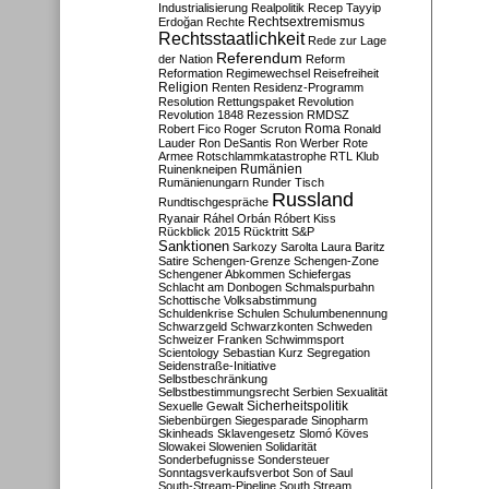
Industrialisierung
Realpolitik
Recep Tayyip
Rechtsextremismus
Erdoğan
Rechte
Rechtsstaatlichkeit
Rede zur Lage
Referendum
der Nation
Reform
Reformation
Regimewechsel
Reisefreiheit
Religion
Renten
Residenz-Programm
Resolution
Rettungspaket
Revolution
Revolution 1848
Rezession
RMDSZ
Roma
Robert Fico
Roger Scruton
Ronald
Lauder
Ron DeSantis
Ron Werber
Rote
Armee
Rotschlammkatastrophe
RTL Klub
Ruinenkneipen
Rumänien
Rumänienungarn
Runder Tisch
Russland
Rundtischgespräche
Ryanair
Ráhel Orbán
Róbert Kiss
Rückblick 2015
Rücktritt
S&P
Sanktionen
Sarkozy
Sarolta Laura Baritz
Satire
Schengen-Grenze
Schengen-Zone
Schengener Abkommen
Schiefergas
Schlacht am Donbogen
Schmalspurbahn
Schottische Volksabstimmung
Schuldenkrise
Schulen
Schulumbenennung
Schwarzgeld
Schwarzkonten
Schweden
Schweizer Franken
Schwimmsport
Scientology
Sebastian Kurz
Segregation
Seidenstraße-Initiative
Selbstbeschränkung
Selbstbestimmungsrecht
Serbien
Sexualität
Sicherheitspolitik
Sexuelle Gewalt
Siebenbürgen
Siegesparade
Sinopharm
Skinheads
Sklavengesetz
Slomó Köves
Slowakei
Slowenien
Solidarität
Sonderbefugnisse
Sondersteuer
Sonntagsverkaufsverbot
Son of Saul
South-Stream-Pipeline
South Stream