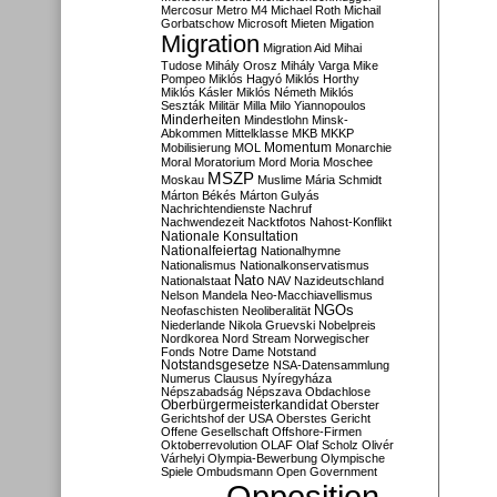
Mercosur
Metro M4
Michael Roth
Michail
Gorbatschow
Microsoft
Mieten
Migation
Migration
Migration Aid
Mihai
Tudose
Mihály Orosz
Mihály Varga
Mike
Pompeo
Miklós Hagyó
Miklós Horthy
Miklós Kásler
Miklós Németh
Miklós
Seszták
Militär
Milla
Milo Yiannopoulos
Minderheiten
Mindestlohn
Minsk-
Abkommen
Mittelklasse
MKB
MKKP
Momentum
Mobilisierung
MOL
Monarchie
Moral
Moratorium
Mord
Moria
Moschee
MSZP
Moskau
Muslime
Mária Schmidt
Márton Békés
Márton Gulyás
Nachrichtendienste
Nachruf
Nachwendezeit
Nacktfotos
Nahost-Konflikt
Nationale Konsultation
Nationalfeiertag
Nationalhymne
Nationalismus
Nationalkonservatismus
Nato
Nationalstaat
NAV
Nazideutschland
Nelson Mandela
Neo-Macchiavellismus
NGOs
Neofaschisten
Neoliberalität
Niederlande
Nikola Gruevski
Nobelpreis
Nordkorea
Nord Stream
Norwegischer
Fonds
Notre Dame
Notstand
Notstandsgesetze
NSA-Datensammlung
Numerus Clausus
Nyíregyháza
Népszabadság
Népszava
Obdachlose
Oberbürgermeisterkandidat
Oberster
Gerichtshof der USA
Oberstes Gericht
Offene Gesellschaft
Offshore-Firmen
Oktoberrevolution
OLAF
Olaf Scholz
Olivér
Várhelyi
Olympia-Bewerbung
Olympische
Spiele
Ombudsmann
Open Government
Opposition