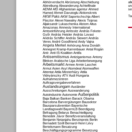
Abhörverdacht
Abrüstung
Abschiebung
al
Abtreibung
Abwanderung
Achtelfinale
un
AENM
AfD
Afghanistan
agentur
Ahmed
se
Hamed
Ahmet Davutoglu
Aktionskreis
Ta
AKW Paks
AKW Saporischschja
Albert
Pásztor
Alexei Nawalny
Alexis Tsipras
Aljaksandr Lukaschenka
Alstom
Altus
Amazonas
Amnesty International
Amtseinführung
Amtssitz
András Fekete-
Győr
András Heisler
András Lovasi
András Schiffer
András Siewert
András
Veres
André Goodfriend
Andy Vajna
Angela Merkel
Anhörung
Anna Donáth
Annegret Kramp-Karrenbauer
Antal Rogán
Anti-
Anti-IS-Koalition
Antifa
Antisemitismus
Antiziganismus
Antony
Blinken
Arabische Liga
Arbeiterbewegung
Arbeitsmarkt
Armee
Armin Laschet
Armut
Asien
Asyl
Atomdeal
Atomwaffen
Attentat
Attila Mesterházy
Attila
Vidnyánszky
ATV
Audi Hungaria
Aufnahmezentren
Auftragsvergabeverfahren
Auslandsungarn
Ausländer
Ausschreitungen
Auswanderung
Außenpolitik
Autoindustrie
Autonomie
Baja
Balkan
Banken
Barack Obama
Barcelona
Barvergütungen
Bausektor
Bausparsubvention
Bayerische
Landtagswahl
BayernLB
Beerdigung
Befragung
Belarus
Benachteiligung
Benedek Jávor
Benefizveranstaltung
Benjamin Netanjahu
Benzinpreis
Berlin
Bernadett Széll
Bernard-Henri Lévy
Bertelsmann
Besatzung
Beschäftigungsprogramme
Besetzung