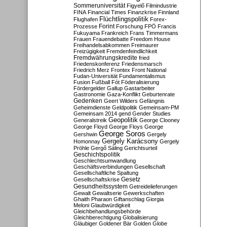
Sommeruniversität
Figyelő
Filmindustrie
FINA
Financial Times
Finanzkrise
Finnland
Flüchtlingspolitik
Flughafen
Forex-
Forint
Prozesse
Forschung
FPÖ
Francis
Fukuyama
Frankreich
Frans Timmermans
Frauen
Frauendebatte
Freedom House
Freihandelsabkommen
Freimaurer
Freizügigkeit
Fremdenfeindlichkeit
Fremdwährungskredite
fried
Friedenskonferenz
Friedensmarsch
Friedrich Merz
Frontex
Front National
Fudan-Universität
Fundamentalismus
Fusion
Fußball
Fót
Föderalisierung
Fördergelder
Gallup
Gastarbeiter
Gastronomie
Gaza-Konflikt
Geburtenrate
Gedenken
Geert Wilders
Gefängnis
Geheimdienste
Geldpolitik
Gemeinsam-PM
Gemeinsam 2014
gend
Gender Studies
Geopolitik
Generalstreik
George Clooney
George Floyd
George Floys
George
George Soros
Gershwin
Gergely
Gergely Karácsony
Homonnay
Gergely
Pröhle
Gergő Sáling
Gerichtsurteil
Geschichtspolitik
Geschlechtsumwandlung
Geschäftsverbindungen
Gesellschaft
Gesellschaftliche Spaltung
Gesetz
Gesellschaftskrise
Gesundheitssystem
Getreidelieferungen
Gewalt
Gewaltserie
Gewerkschaften
Ghaith Pharaon
Giftanschlag
Giorgia
Meloni
Glaubwürdigkeit
Gleichbehandlungsbehörde
Gleichberechtigung
Globalisierung
Gläubiger
Goldener Bär
Golden Globe