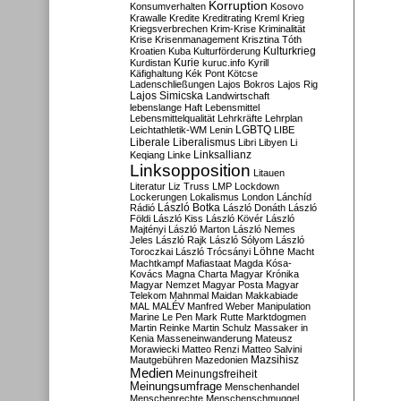
Korruption
Konsumverhalten
Kosovo
Krawalle
Kredite
Kreditrating
Kreml
Krieg
Kriegsverbrechen
Krim-Krise
Kriminalität
Krise
Krisenmanagement
Krisztina Tóth
Kulturkrieg
Kroatien
Kuba
Kulturförderung
Kurdistan
Kurie
kuruc.info
Kyrill
Käfighaltung
Kék Pont
Kötcse
Ladenschließungen
Lajos Bokros
Lajos Rig
Lajos Simicska
Landwirtschaft
lebenslange Haft
Lebensmittel
Lebensmittelqualität
Lehrkräfte
Lehrplan
LGBTQ
Leichtathletik-WM
Lenin
LIBE
Liberale
Liberalismus
Libri
Libyen
Li
Linksallianz
Keqiang
Linke
Linksopposition
Litauen
Literatur
Liz Truss
LMP
Lockdown
Lockerungen
Lokalismus
London
Lánchíd
Rádió
László Botka
László Donáth
László
Földi
László Kiss
László Kövér
László
Majtényi
László Marton
László Nemes
Jeles
László Rajk
László Sólyom
László
Löhne
Toroczkai
László Trócsányi
Macht
Machtkampf
Mafiastaat
Magda Kósa-
Kovács
Magna Charta
Magyar Krónika
Magyar Nemzet
Magyar Posta
Magyar
Telekom
Mahnmal
Maidan
Makkabiade
MAL
MALÉV
Manfred Weber
Manipulation
Marine Le Pen
Mark Rutte
Marktdogmen
Martin Reinke
Martin Schulz
Massaker in
Kenia
Masseneinwanderung
Mateusz
Morawiecki
Matteo Renzi
Matteo Salvini
Mautgebühren
Mazedonien
Mazsihisz
Medien
Meinungsfreiheit
Meinungsumfrage
Menschenhandel
Menschenrechte
Menschenschmuggel