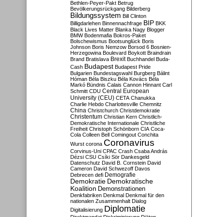
Bethlen-Peyer-Pakt
Betrug
Bevölkerungsrückgang
Bilderberg
Bildungssystem
Bill Clinton
BIP
Billigdarlehen
Binnennachfrage
BKK
Black Lives Matter
Blanka Nagy
Blogger
BMW
Bodenmafia
Bokros-Paket
Bolschewismus
Bootsunglück
Boris
Johnson
Boris Nemzow
Borsod 6
Bosnien-
Herzegowina
Boulevard
Boykott
Braindrain
Brexit
Brand
Bratislava
Buchhandel
Buda-
Budapest
Cash
Budapest Pride
Bulgarien
Bundestagswahl
Burgberg
Bálint
Hóman
Béla Biszku
Béla Kovács
Béla
Markó
Bündnis
Calais
Cannon Hinnant
Carl
Central European
Schmitt
CDU
University (CEU)
CETA
Chanukka
Charlie Hebdo
Charlottesville
Chemnitz
China
Christchurch
Christdemokratie
Christentum
Christian Kern
Christlich-
Demokratische Internationale
Christliche
Freiheit
Christoph Schönborn
CIA
Coca-
Cola
Colleen Bell
Comingout
Conchita
Coronavirus
Wurst
corona
Corvinus-Uni
CPAC
Crash
Csaba András
Dézsi
CSU
Csíki Sör
Dankesgeld
Datenschutz
David B. Cornstein
David
Cameron
David Schwezoff
Davos
Demografie
Debrecen
defi
Demokratie
Demokratische
Koalition
Demonstrationen
Denkfabriken
Denkmal
Denkmal für den
nationalen Zusammenhalt
Dialog
Diplomatie
Digitalisierung