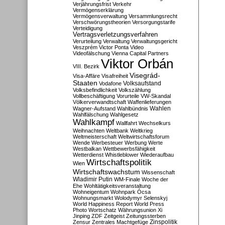
Verjährungsfrist
Verkehr
Vermögenserklärung
Vermögensverwaltung
Versammlungsrecht
Verschwörungstheorien
Versorgungstarife
Verteidigung
Vertragsverletzungsverfahren
Verurteilung
Verwaltung
Verwaltungsgericht
Veszprém
Victor Ponta
Video
Videofälschung
Vienna Capital Partners
Viktor Orbán
VIII. Bezirk
Visegrád-
Visa-Affäre
Visafreiheit
Staaten
Vodafone
Volksaufstand
Volksbefindlichkeit
Volkszählung
Vollbeschäftigung
Vorurteile
VW-Skandal
Völkerverwandtschaft
Waffenlieferungen
Wahlen
Wagner-Aufstand
Wahlbündnis
Wahlfälschung
Wahlgesetz
Wahlkampf
Wallfahrt
Wechselkurs
Weihnachten
Weltbank
Weltkrieg
Weltmeisterschaft
Weltwirtschaftsforum
Wende
Werbesteuer
Werbung
Werte
Westbalkan
Wettbewerbsfähigkeit
Wetterdienst
Whistleblower
Wiederaufbau
Wirtschaftspolitik
Wien
Wirtschaftswachstum
Wissenschaft
Wladimir Putin
WM-Finale
Woche der
Ehe
Wohltätigkeitsveranstaltung
Wohneigentum
Wohnpark Ócsa
Wohnungsmarkt
Wolodymyr Selenskyj
World Happiness Report
World Press
Photo
Wortschatz
Währungsunion
Xi
Jinping
ZDF
Zeitgeist
Zeitungssterben
Zensur
Zentrales Machtgefüge
Zinspolitik