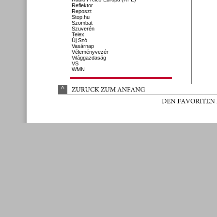
Reflektor
Reposzt
Stop.hu
Szombat
Szuverén
Telex
Új Szó
Vasárnap
Véleményvezér
Világgazdaság
VS
WMN
^
ZURÜ
CK 
ZUM 
ANFANG
DEN 
FAVORITEN 