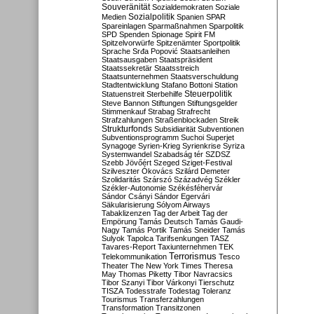
Souveränität
Sozialdemokraten
Soziale
Sozialpolitik
Medien
Spanien
SPAR
Spareinlagen
Sparmaßnahmen
Sparpolitik
SPD
Spenden
Spionage
Spirit FM
Spitzelvorwürfe
Spitzenämter
Sportpolitik
Sprache
Srđa Popović
Staatsanleihen
Staatsausgaben
Staatspräsident
Staatssekretär
Staatsstreich
Staatsunternehmen
Staatsverschuldung
Stadtentwicklung
Stafano Bottoni
Station
Steuerpolitik
Statuenstreit
Sterbehilfe
Steve Bannon
Stiftungen
Stiftungsgelder
Stimmenkauf
Strabag
Strafrecht
Strafzahlungen
Straßenblockaden
Streik
Strukturfonds
Subsidiarität
Subventionen
Subventionsprogramm
Suchoi Superjet
Synagoge
Syrien-Krieg
Syrienkrise
Syriza
Systemwandel
Szabadság tér
SZDSZ
Szebb Jövőért
Szeged
Sziget-Festival
Szilveszter Ókovács
Szilárd Demeter
Szolidaritás
Szárszó
Századvég
Székler
Székler-Autonomie
Székésféhervár
Sándor Csányi
Sándor Egervári
Säkularisierung
Sólyom Airways
Tabaklizenzen
Tag der Arbeit
Tag der
Empörung
Tamás Deutsch
Tamás Gaudi-
Nagy
Tamás Portik
Tamás Sneider
Tamás
Sulyok
Tapolca
Tarifsenkungen
TASZ
Tavares-Report
Taxiunternehmen
TEK
Terrorismus
Telekommunikation
Tesco
Theater
The New York Times
Theresa
May
Thomas Piketty
Tibor Navracsics
Tibor Szanyi
Tibor Várkonyi
Tierschutz
TISZA
Todesstrafe
Todestag
Toleranz
Tourismus
Transferzahlungen
Transformation
Transitzonen