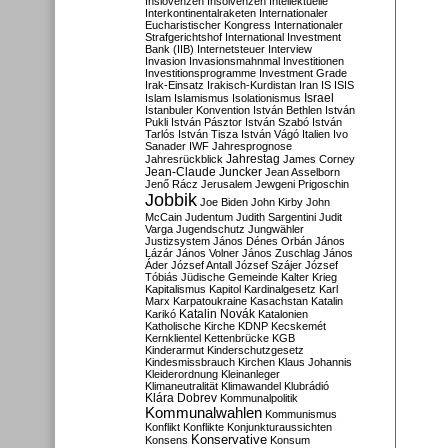
Inslovenzen
Insolvenzen
Intellektuelle
Interkontinentalraketen
Internationaler
Eucharistischer Kongress
Internationaler
Strafgerichtshof
International Investment
Bank (IIB)
Internetsteuer
Interview
Invasion
Invasionsmahnmal
Investitionen
Investitionsprogramme
Investment Grade
Irak-Einsatz
Irakisch-Kurdistan
Iran
IS
ISIS
Israel
Islam
Islamismus
Isolationismus
Istanbuler Konvention
István Bethlen
István
Pukli
István Pásztor
István Szabó
István
Tarlós
István Tisza
István Vágó
Italien
Ivo
Sanader
IWF
Jahresprognose
Jahrestag
Jahresrückblick
James Corney
Jean-Claude Juncker
Jean Asselborn
Jenő Rácz
Jerusalem
Jewgeni Prigoschin
Jobbik
Joe Biden
John Kirby
John
McCain
Judentum
Judith Sargentini
Judit
Varga
Jugendschutz
Jungwähler
Justizsystem
János Dénes Orbán
János
Lázár
János Volner
János Zuschlag
János
Áder
József Antall
József Szájer
József
Tóbiás
Jüdische Gemeinde
Kalter Krieg
Kapitalismus
Kapitol
Kardinalgesetz
Karl
Marx
Karpatoukraine
Kasachstan
Katalin
Katalin Novák
Karikó
Katalonien
Katholische Kirche
KDNP
Kecskemét
Kernklientel
Kettenbrücke
KGB
Kinderarmut
Kinderschutzgesetz
Kindesmissbrauch
Kirchen
Klaus Johannis
Kleiderordnung
Kleinanleger
Klimaneutralität
Klimawandel
Klubrádió
Klára Dobrev
Kommunalpolitik
Kommunalwahlen
Kommunismus
Konflikt
Konflikte
Konjunkturaussichten
Konservative
Konsens
Konsum