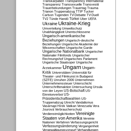
Transkarpatien
Transparency International
Transparenz
Transsexuelle
Transvestit
Trauerbekundungen
Trauertag
Trauma
Trianon
Truppenabzug
TTIP
Tucker
Carlson
Tugenden
TV-Debatte
TV-Duell
Türkei
TV2
Tünde Handó
Uber
UEFA
Ukraine-Krieg
Ukraine
Umverteilung
Umweltschutz
Unabhängigkeit
Unentschlossene
Ungarisch-amerikanische
Beziehungen
Ungarisch-deutsche
Beziehungen
Ungarische Akademie der
Wissenschaften
Ungarische Garde
Ungarische Nationalbank
Ungarischer
Nationaler Filmfonds
Ungarischer
Rechnungshof
Ungarisches Parlament
Ungarische Staatsoper
Ungarische
Ungarn
Ungarn-
Ärztekammer
Kritik
Universitäten
Universität für
Theater- und Filmkunst in Budapest
(SZFE)
Unruhen 2006
Unternehmen
Unternehmenssteuer
Unterschicht
Unterschriftenaktion
Untersuchung
Ursula
US-Botschaft
von der Leyen
US-
US-
Einreiseverbot
Präsidentschaftswahlen
US-
Truppenabzug
Utrecht
Vandalismus
Vasárnapi Hírek
Vatikan
Venezuela
Vera
Jourová
Verbraucherschutz
Vereinigte
Verdienstmöglichkeiten
Staaten von Amerika
Vereinte
Nationen
Verfahren
Verfassungsgericht
Verfassungsänderung
Vergangenheit
Vergewaltigungsvorwurf
Verhandlungen