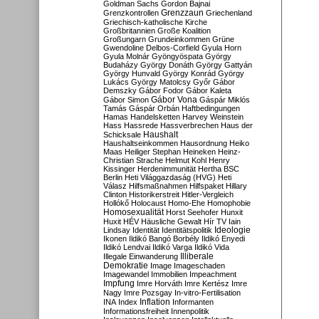
Goldman Sachs
Gordon Bajnai
Grenzzaun
Grenzkontrollen
Griechenland
Griechisch-katholische Kirche
Großbritannien
Große Koalition
Großungarn
Grundeinkommen
Grüne
Gwendoline Delbos-Corfield
Gyula Horn
Gyula Molnár
Gyöngyöspata
György
Budaházy
György Donáth
György Gattyán
György Hunvald
György Konrád
György
Lukács
György Matolcsy
Győr
Gábor
Demszky
Gábor Fodor
Gábor Kaleta
Gábor Vona
Gábor Simon
Gáspár Miklós
Tamás
Gáspár Orbán
Haftbedingungen
Hamas
Handelsketten
Harvey Weinstein
Hass
Hassrede
Hassverbrechen
Haus der
Haushalt
Schicksale
Haushaltseinkommen
Hausordnung
Heiko
Maas
Heiliger Stephan
Heineken
Heinz-
Christian Strache
Helmut Kohl
Henry
Kissinger
Herdenimmunität
Hertha BSC
Berlin
Heti Világgazdaság (HVG)
Heti
Válasz
Hilfsmaßnahmen
Hilfspaket
Hillary
Clinton
Historikerstreit
Hitler-Vergleich
Hollókő
Holocaust
Homo-Ehe
Homophobie
Homosexualität
Horst Seehofer
Hunxit
Huxit
HÉV
Häusliche Gewalt
Hír TV
Iain
Lindsay
Identität
Identitätspolitik
Ideologie
Ikonen
Ildikó Bangó Borbély
Ildikó Enyedi
Ildikó Lendvai
Ildikó Varga
Ildikó Vida
Illiberale
Illegale Einwanderung
Demokratie
Image
Imageschaden
Imagewandel
Immobilien
Impeachment
Impfung
Imre Horváth
Imre Kertész
Imre
Nagy
Imre Pozsgay
In-vitro-Fertilisation
Inflation
INA
Index
Informanten
Informationsfreiheit
Innenpolitik