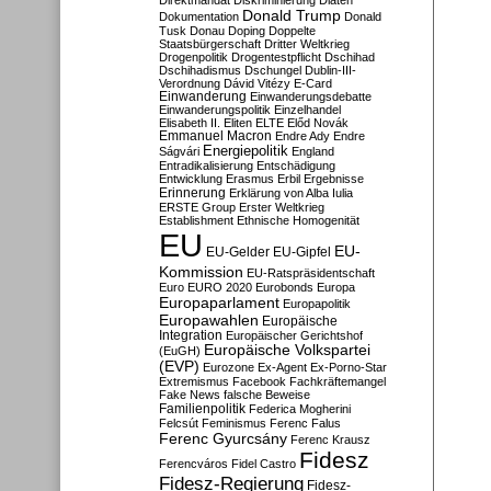
Direktmandat
Diskriminierung
Diäten
Donald Trump
Dokumentation
Donald
Tusk
Donau
Doping
Doppelte
Staatsbürgerschaft
Dritter Weltkrieg
Drogenpolitik
Drogentestpflicht
Dschihad
Dschihadismus
Dschungel
Dublin-III-
Verordnung
Dávid Vitézy
E-Card
Einwanderung
Einwanderungsdebatte
Einwanderungspolitik
Einzelhandel
Elisabeth II.
Eliten
ELTE
Előd Novák
Emmanuel Macron
Endre Ady
Endre
Energiepolitik
Ságvári
England
Entradikalisierung
Entschädigung
Entwicklung
Erasmus
Erbil
Ergebnisse
Erinnerung
Erklärung von Alba Iulia
ERSTE Group
Erster Weltkrieg
Establishment
Ethnische Homogenität
EU
EU-
EU-Gelder
EU-Gipfel
Kommission
EU-Ratspräsidentschaft
Euro
EURO 2020
Eurobonds
Europa
Europaparlament
Europapolitik
Europawahlen
Europäische
Integration
Europäischer Gerichtshof
Europäische Volkspartei
(EuGH)
(EVP)
Eurozone
Ex-Agent
Ex-Porno-Star
Extremismus
Facebook
Fachkräftemangel
Fake News
falsche Beweise
Familienpolitik
Federica Mogherini
Felcsút
Feminismus
Ferenc Falus
Ferenc Gyurcsány
Ferenc Krausz
Fidesz
Ferencváros
Fidel Castro
Fidesz-Regierung
Fidesz-