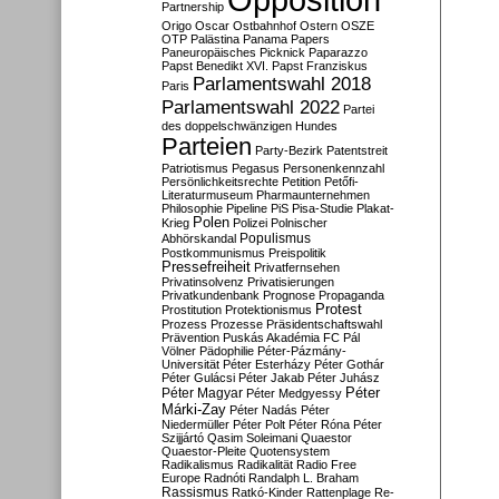
Partnership
Origo
Oscar
Ostbahnhof
Ostern
OSZE
OTP
Palästina
Panama Papers
Paneuropäisches Picknick
Paparazzo
Papst Benedikt XVI.
Papst Franziskus
Parlamentswahl 2018
Paris
Parlamentswahl 2022
Partei
des doppelschwänzigen Hundes
Parteien
Party-Bezirk
Patentstreit
Patriotismus
Pegasus
Personenkennzahl
Persönlichkeitsrechte
Petition
Petőfi-
Literaturmuseum
Pharmaunternehmen
Philosophie
Pipeline
PiS
Pisa-Studie
Plakat-
Polen
Krieg
Polizei
Polnischer
Populismus
Abhörskandal
Postkommunismus
Preispolitik
Pressefreiheit
Privatfernsehen
Privatinsolvenz
Privatisierungen
Privatkundenbank
Prognose
Propaganda
Protest
Prostitution
Protektionismus
Prozess
Prozesse
Präsidentschaftswahl
Prävention
Puskás Akadémia FC
Pál
Völner
Pädophilie
Péter-Pázmány-
Universität
Péter Esterházy
Péter Gothár
Péter Gulácsi
Péter Jakab
Péter Juhász
Péter
Péter Magyar
Péter Medgyessy
Márki-Zay
Péter Nadás
Péter
Niedermüller
Péter Polt
Péter Róna
Péter
Szijjártó
Qasim Soleimani
Quaestor
Quaestor-Pleite
Quotensystem
Radikalismus
Radikalität
Radio Free
Europe
Radnóti
Randalph L. Braham
Rassismus
Ratkó-Kinder
Rattenplage
Re-