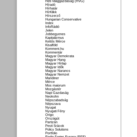
Heti Világgazdaság (HVG)
Híradó
Hírhatár
HírKlikk
Hírszerző
Hungarian Conservative
Index
InfoRádió
Jelen
Jobbegyenes
Kapitalizmus
Kettős Mérce
Kisalföld
Komment.hu
Kommentár
Magyar Demokrata
Magyar Hang
Magyar Hírlap
Magyar Idők
Magyar Narancs
Magyar Nemzet
Mandiner
Mérce
Mos maiorum
Mozgástér
Napi Gazdaság
Neokohn
Népszabadság
Népszava
Nyugat
Nyugati Fény
Origo
Országút
Partizán
Pesti Srácok
Policy Solutions
Portfolio
Radio Freies Europa (RFE)