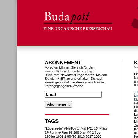
ABONNEMENT
K
Ab sofort können Sie sich für den
5. 
wöchentlichen deutschsprachigen
Ei
BudaPost-Newsletter registrieren. Melden
ku
Sie sich HIER an und erhalten Sie noch
un
einmal gebündelt die Presseberichte der
au
vorangegangenen Woche.
„D
Mi
IS
li
Fü
di
Lu
di
TAGS
Mi
Zu
"Lügenrede"
#MeToo
1. Mai
9/11
15. März
In
1956
17-Punkte-Plan
99
168 óra
444
di
1968er
1989
1989/90
2016
2017
2020
Ka