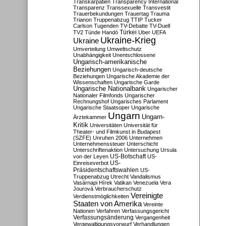
Transkarpatien
Transparency International
Transparenz
Transsexuelle
Transvestit
Trauerbekundungen
Trauertag
Trauma
Trianon
Truppenabzug
TTIP
Tucker
Carlson
Tugenden
TV-Debatte
TV-Duell
Türkei
TV2
Tünde Handó
Uber
UEFA
Ukraine-Krieg
Ukraine
Umverteilung
Umweltschutz
Unabhängigkeit
Unentschlossene
Ungarisch-amerikanische
Beziehungen
Ungarisch-deutsche
Beziehungen
Ungarische Akademie der
Wissenschaften
Ungarische Garde
Ungarische Nationalbank
Ungarischer
Nationaler Filmfonds
Ungarischer
Rechnungshof
Ungarisches Parlament
Ungarische Staatsoper
Ungarische
Ungarn
Ungarn-
Ärztekammer
Kritik
Universitäten
Universität für
Theater- und Filmkunst in Budapest
(SZFE)
Unruhen 2006
Unternehmen
Unternehmenssteuer
Unterschicht
Unterschriftenaktion
Untersuchung
Ursula
US-Botschaft
von der Leyen
US-
US-
Einreiseverbot
Präsidentschaftswahlen
US-
Truppenabzug
Utrecht
Vandalismus
Vasárnapi Hírek
Vatikan
Venezuela
Vera
Jourová
Verbraucherschutz
Vereinigte
Verdienstmöglichkeiten
Staaten von Amerika
Vereinte
Nationen
Verfahren
Verfassungsgericht
Verfassungsänderung
Vergangenheit
Vergewaltigungsvorwurf
Verhandlungen