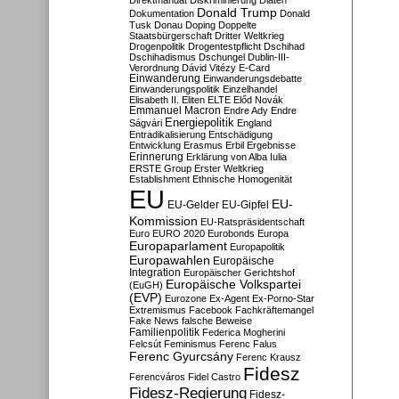
Direktmandat
Diskriminierung
Diäten
Donald Trump
Dokumentation
Donald
Tusk
Donau
Doping
Doppelte
Staatsbürgerschaft
Dritter Weltkrieg
Drogenpolitik
Drogentestpflicht
Dschihad
Dschihadismus
Dschungel
Dublin-III-
Verordnung
Dávid Vitézy
E-Card
Einwanderung
Einwanderungsdebatte
Einwanderungspolitik
Einzelhandel
Elisabeth II.
Eliten
ELTE
Előd Novák
Emmanuel Macron
Endre Ady
Endre
Energiepolitik
Ságvári
England
Entradikalisierung
Entschädigung
Entwicklung
Erasmus
Erbil
Ergebnisse
Erinnerung
Erklärung von Alba Iulia
ERSTE Group
Erster Weltkrieg
Establishment
Ethnische Homogenität
EU
EU-
EU-Gelder
EU-Gipfel
Kommission
EU-Ratspräsidentschaft
Euro
EURO 2020
Eurobonds
Europa
Europaparlament
Europapolitik
Europawahlen
Europäische
Integration
Europäischer Gerichtshof
Europäische Volkspartei
(EuGH)
(EVP)
Eurozone
Ex-Agent
Ex-Porno-Star
Extremismus
Facebook
Fachkräftemangel
Fake News
falsche Beweise
Familienpolitik
Federica Mogherini
Felcsút
Feminismus
Ferenc Falus
Ferenc Gyurcsány
Ferenc Krausz
Fidesz
Ferencváros
Fidel Castro
Fidesz-Regierung
Fidesz-