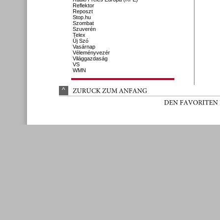
Reflektor
Reposzt
Stop.hu
Szombat
Szuverén
Telex
Új Szó
Vasárnap
Véleményvezér
Világgazdaság
VS
WMN
^
ZURÜ
CK 
ZUM 
ANFANG
DEN 
FAVORITEN 