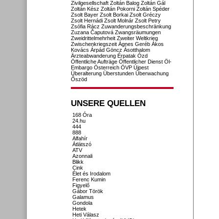
Zivilgesellschaft
Zoltán Balog
Zoltán Gál
Zoltán Kész
Zoltán Pokorni
Zoltán Spéder
Zsolt Bayer
Zsolt Borkai
Zsolt Gréczy
Zsolt Hernádi
Zsolt Molnár
Zsolt Petry
Zsófia Rácz
Zuwanderungsbeschränkung
Zuzana Čaputová
Zwangsräumungen
Zweidrittelmehrheit
Zweiter Weltkrieg
Zwischenkriegszeit
Ágnes Geréb
Ákos
Kovács
Árpád Göncz
Ásotthalom
Ärzteabwanderung
Érpatak
Ózd
Öffentliche Aufträge
Öffentlicher Dienst
Öl-
Embargo
Österreich
ÖVP
Újpest
Überalterung
Überstunden
Überwachung
Őszöd
UNSERE QUELLEN
168 Óra
24.hu
444
888
Alfahír
Átlátszó
ATV
Azonnali
Blikk
Cink
Élet és Irodalom
Ferenc Kumin
Figyelő
Gábor Török
Galamus
Gondola
Hetek
Heti Válasz