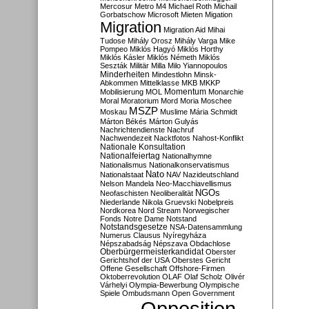
Mercosur
Metro M4
Michael Roth
Michail
Gorbatschow
Microsoft
Mieten
Migation
Migration
Migration Aid
Mihai
Tudose
Mihály Orosz
Mihály Varga
Mike
Pompeo
Miklós Hagyó
Miklós Horthy
Miklós Kásler
Miklós Németh
Miklós
Seszták
Militär
Milla
Milo Yiannopoulos
Minderheiten
Mindestlohn
Minsk-
Abkommen
Mittelklasse
MKB
MKKP
Momentum
Mobilisierung
MOL
Monarchie
Moral
Moratorium
Mord
Moria
Moschee
MSZP
Moskau
Muslime
Mária Schmidt
Márton Békés
Márton Gulyás
Nachrichtendienste
Nachruf
Nachwendezeit
Nacktfotos
Nahost-Konflikt
Nationale Konsultation
Nationalfeiertag
Nationalhymne
Nationalismus
Nationalkonservatismus
Nato
Nationalstaat
NAV
Nazideutschland
Nelson Mandela
Neo-Macchiavellismus
NGOs
Neofaschisten
Neoliberalität
Niederlande
Nikola Gruevski
Nobelpreis
Nordkorea
Nord Stream
Norwegischer
Fonds
Notre Dame
Notstand
Notstandsgesetze
NSA-Datensammlung
Numerus Clausus
Nyíregyháza
Népszabadság
Népszava
Obdachlose
Oberbürgermeisterkandidat
Oberster
Gerichtshof der USA
Oberstes Gericht
Offene Gesellschaft
Offshore-Firmen
Oktoberrevolution
OLAF
Olaf Scholz
Olivér
Várhelyi
Olympia-Bewerbung
Olympische
Spiele
Ombudsmann
Open Government
Opposition