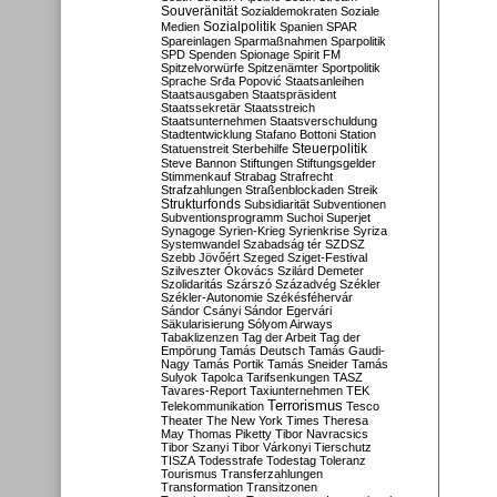
Souveränität
Sozialdemokraten
Soziale
Sozialpolitik
Medien
Spanien
SPAR
Spareinlagen
Sparmaßnahmen
Sparpolitik
SPD
Spenden
Spionage
Spirit FM
Spitzelvorwürfe
Spitzenämter
Sportpolitik
Sprache
Srđa Popović
Staatsanleihen
Staatsausgaben
Staatspräsident
Staatssekretär
Staatsstreich
Staatsunternehmen
Staatsverschuldung
Stadtentwicklung
Stafano Bottoni
Station
Steuerpolitik
Statuenstreit
Sterbehilfe
Steve Bannon
Stiftungen
Stiftungsgelder
Stimmenkauf
Strabag
Strafrecht
Strafzahlungen
Straßenblockaden
Streik
Strukturfonds
Subsidiarität
Subventionen
Subventionsprogramm
Suchoi Superjet
Synagoge
Syrien-Krieg
Syrienkrise
Syriza
Systemwandel
Szabadság tér
SZDSZ
Szebb Jövőért
Szeged
Sziget-Festival
Szilveszter Ókovács
Szilárd Demeter
Szolidaritás
Szárszó
Századvég
Székler
Székler-Autonomie
Székésféhervár
Sándor Csányi
Sándor Egervári
Säkularisierung
Sólyom Airways
Tabaklizenzen
Tag der Arbeit
Tag der
Empörung
Tamás Deutsch
Tamás Gaudi-
Nagy
Tamás Portik
Tamás Sneider
Tamás
Sulyok
Tapolca
Tarifsenkungen
TASZ
Tavares-Report
Taxiunternehmen
TEK
Terrorismus
Telekommunikation
Tesco
Theater
The New York Times
Theresa
May
Thomas Piketty
Tibor Navracsics
Tibor Szanyi
Tibor Várkonyi
Tierschutz
TISZA
Todesstrafe
Todestag
Toleranz
Tourismus
Transferzahlungen
Transformation
Transitzonen