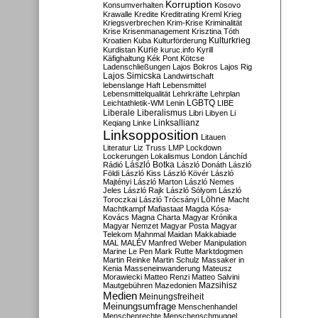
Korruption
Konsumverhalten
Kosovo
Krawalle
Kredite
Kreditrating
Kreml
Krieg
Kriegsverbrechen
Krim-Krise
Kriminalität
Krise
Krisenmanagement
Krisztina Tóth
Kulturkrieg
Kroatien
Kuba
Kulturförderung
Kurdistan
Kurie
kuruc.info
Kyrill
Käfighaltung
Kék Pont
Kötcse
Ladenschließungen
Lajos Bokros
Lajos Rig
Lajos Simicska
Landwirtschaft
lebenslange Haft
Lebensmittel
Lebensmittelqualität
Lehrkräfte
Lehrplan
LGBTQ
Leichtathletik-WM
Lenin
LIBE
Liberale
Liberalismus
Libri
Libyen
Li
Linksallianz
Keqiang
Linke
Linksopposition
Litauen
Literatur
Liz Truss
LMP
Lockdown
Lockerungen
Lokalismus
London
Lánchíd
Rádió
László Botka
László Donáth
László
Földi
László Kiss
László Kövér
László
Majtényi
László Marton
László Nemes
Jeles
László Rajk
László Sólyom
László
Löhne
Toroczkai
László Trócsányi
Macht
Machtkampf
Mafiastaat
Magda Kósa-
Kovács
Magna Charta
Magyar Krónika
Magyar Nemzet
Magyar Posta
Magyar
Telekom
Mahnmal
Maidan
Makkabiade
MAL
MALÉV
Manfred Weber
Manipulation
Marine Le Pen
Mark Rutte
Marktdogmen
Martin Reinke
Martin Schulz
Massaker in
Kenia
Masseneinwanderung
Mateusz
Morawiecki
Matteo Renzi
Matteo Salvini
Mautgebühren
Mazedonien
Mazsihisz
Medien
Meinungsfreiheit
Meinungsumfrage
Menschenhandel
Menschenrechte
Menschenschmuggel