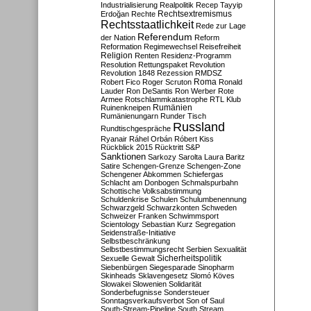
Industrialisierung
Realpolitik
Recep Tayyip
Rechtsextremismus
Erdoğan
Rechte
Rechtsstaatlichkeit
Rede zur Lage
Referendum
der Nation
Reform
Reformation
Regimewechsel
Reisefreiheit
Religion
Renten
Residenz-Programm
Resolution
Rettungspaket
Revolution
Revolution 1848
Rezession
RMDSZ
Roma
Robert Fico
Roger Scruton
Ronald
Lauder
Ron DeSantis
Ron Werber
Rote
Armee
Rotschlammkatastrophe
RTL Klub
Ruinenkneipen
Rumänien
Rumänienungarn
Runder Tisch
Russland
Rundtischgespräche
Ryanair
Ráhel Orbán
Róbert Kiss
Rückblick 2015
Rücktritt
S&P
Sanktionen
Sarkozy
Sarolta Laura Baritz
Satire
Schengen-Grenze
Schengen-Zone
Schengener Abkommen
Schiefergas
Schlacht am Donbogen
Schmalspurbahn
Schottische Volksabstimmung
Schuldenkrise
Schulen
Schulumbenennung
Schwarzgeld
Schwarzkonten
Schweden
Schweizer Franken
Schwimmsport
Scientology
Sebastian Kurz
Segregation
Seidenstraße-Initiative
Selbstbeschränkung
Selbstbestimmungsrecht
Serbien
Sexualität
Sicherheitspolitik
Sexuelle Gewalt
Siebenbürgen
Siegesparade
Sinopharm
Skinheads
Sklavengesetz
Slomó Köves
Slowakei
Slowenien
Solidarität
Sonderbefugnisse
Sondersteuer
Sonntagsverkaufsverbot
Son of Saul
South-Stream-Pipeline
South Stream