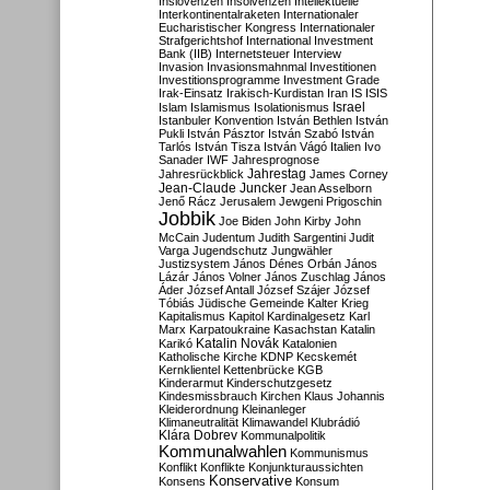
Inslovenzen
Insolvenzen
Intellektuelle
Interkontinentalraketen
Internationaler
Eucharistischer Kongress
Internationaler
Strafgerichtshof
International Investment
Bank (IIB)
Internetsteuer
Interview
Invasion
Invasionsmahnmal
Investitionen
Investitionsprogramme
Investment Grade
Irak-Einsatz
Irakisch-Kurdistan
Iran
IS
ISIS
Israel
Islam
Islamismus
Isolationismus
Istanbuler Konvention
István Bethlen
István
Pukli
István Pásztor
István Szabó
István
Tarlós
István Tisza
István Vágó
Italien
Ivo
Sanader
IWF
Jahresprognose
Jahrestag
Jahresrückblick
James Corney
Jean-Claude Juncker
Jean Asselborn
Jenő Rácz
Jerusalem
Jewgeni Prigoschin
Jobbik
Joe Biden
John Kirby
John
McCain
Judentum
Judith Sargentini
Judit
Varga
Jugendschutz
Jungwähler
Justizsystem
János Dénes Orbán
János
Lázár
János Volner
János Zuschlag
János
Áder
József Antall
József Szájer
József
Tóbiás
Jüdische Gemeinde
Kalter Krieg
Kapitalismus
Kapitol
Kardinalgesetz
Karl
Marx
Karpatoukraine
Kasachstan
Katalin
Katalin Novák
Karikó
Katalonien
Katholische Kirche
KDNP
Kecskemét
Kernklientel
Kettenbrücke
KGB
Kinderarmut
Kinderschutzgesetz
Kindesmissbrauch
Kirchen
Klaus Johannis
Kleiderordnung
Kleinanleger
Klimaneutralität
Klimawandel
Klubrádió
Klára Dobrev
Kommunalpolitik
Kommunalwahlen
Kommunismus
Konflikt
Konflikte
Konjunkturaussichten
Konservative
Konsens
Konsum