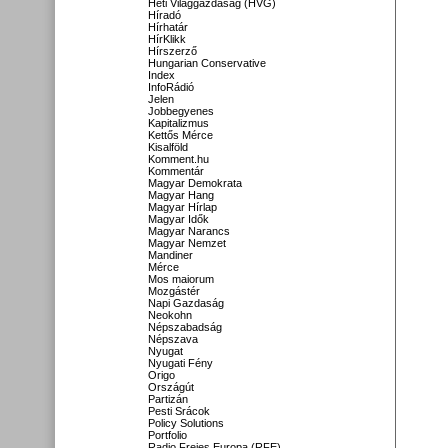
Heti Világgazdaság (HVG)
Híradó
Hírhatár
HírKlikk
Hírszerző
Hungarian Conservative
Index
InfoRádió
Jelen
Jobbegyenes
Kapitalizmus
Kettős Mérce
Kisalföld
Komment.hu
Kommentár
Magyar Demokrata
Magyar Hang
Magyar Hírlap
Magyar Idők
Magyar Narancs
Magyar Nemzet
Mandiner
Mérce
Mos maiorum
Mozgástér
Napi Gazdaság
Neokohn
Népszabadság
Népszava
Nyugat
Nyugati Fény
Origo
Országút
Partizán
Pesti Srácok
Policy Solutions
Portfolio
Radio Freies Europa (RFE)