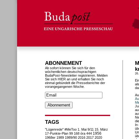
ABONNEMENT
M
Ab sofort können Sie sich für den
k
wöchentlichen deutschsprachigen
26
BudaPost-Newsletter registrieren. Melden
Sie sich HIER an und erhalten Sie noch
Ei
einmal gebündelt die Presseberichte der
al
vorangegangenen Woche.
da
Au
Äu
Mi
Ju
au
au
Ni
TAGS
di
In
üb
"Lügenrede"
#MeToo
1. Mai
9/11
15. März
Un
1956
17-Punkte-Plan
99
168 óra
444
üb
1968er
1989
1989/90
2016
2017
2020