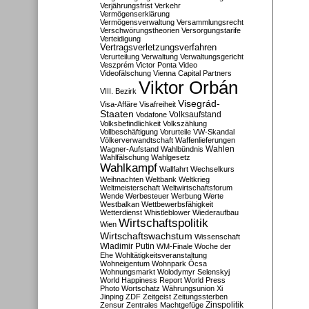
Verjährungsfrist
Verkehr
Vermögenserklärung
Vermögensverwaltung
Versammlungsrecht
Verschwörungstheorien
Versorgungstarife
Verteidigung
Vertragsverletzungsverfahren
Verurteilung
Verwaltung
Verwaltungsgericht
Veszprém
Victor Ponta
Video
Videofälschung
Vienna Capital Partners
Viktor Orbán
VIII. Bezirk
Visegrád-
Visa-Affäre
Visafreiheit
Staaten
Vodafone
Volksaufstand
Volksbefindlichkeit
Volkszählung
Vollbeschäftigung
Vorurteile
VW-Skandal
Völkerverwandtschaft
Waffenlieferungen
Wahlen
Wagner-Aufstand
Wahlbündnis
Wahlfälschung
Wahlgesetz
Wahlkampf
Wallfahrt
Wechselkurs
Weihnachten
Weltbank
Weltkrieg
Weltmeisterschaft
Weltwirtschaftsforum
Wende
Werbesteuer
Werbung
Werte
Westbalkan
Wettbewerbsfähigkeit
Wetterdienst
Whistleblower
Wiederaufbau
Wirtschaftspolitik
Wien
Wirtschaftswachstum
Wissenschaft
Wladimir Putin
WM-Finale
Woche der
Ehe
Wohltätigkeitsveranstaltung
Wohneigentum
Wohnpark Ócsa
Wohnungsmarkt
Wolodymyr Selenskyj
World Happiness Report
World Press
Photo
Wortschatz
Währungsunion
Xi
Jinping
ZDF
Zeitgeist
Zeitungssterben
Zensur
Zentrales Machtgefüge
Zinspolitik