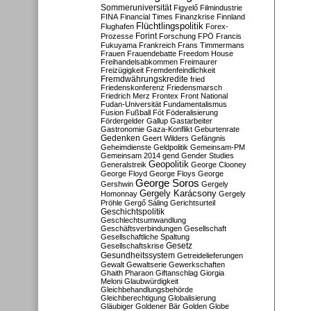
Sommeruniversität
Figyelő
Filmindustrie
FINA
Financial Times
Finanzkrise
Finnland
Flüchtlingspolitik
Flughafen
Forex-
Forint
Prozesse
Forschung
FPÖ
Francis
Fukuyama
Frankreich
Frans Timmermans
Frauen
Frauendebatte
Freedom House
Freihandelsabkommen
Freimaurer
Freizügigkeit
Fremdenfeindlichkeit
Fremdwährungskredite
fried
Friedenskonferenz
Friedensmarsch
Friedrich Merz
Frontex
Front National
Fudan-Universität
Fundamentalismus
Fusion
Fußball
Fót
Föderalisierung
Fördergelder
Gallup
Gastarbeiter
Gastronomie
Gaza-Konflikt
Geburtenrate
Gedenken
Geert Wilders
Gefängnis
Geheimdienste
Geldpolitik
Gemeinsam-PM
Gemeinsam 2014
gend
Gender Studies
Geopolitik
Generalstreik
George Clooney
George Floyd
George Floys
George
George Soros
Gershwin
Gergely
Gergely Karácsony
Homonnay
Gergely
Pröhle
Gergő Sáling
Gerichtsurteil
Geschichtspolitik
Geschlechtsumwandlung
Geschäftsverbindungen
Gesellschaft
Gesellschaftliche Spaltung
Gesetz
Gesellschaftskrise
Gesundheitssystem
Getreidelieferungen
Gewalt
Gewaltserie
Gewerkschaften
Ghaith Pharaon
Giftanschlag
Giorgia
Meloni
Glaubwürdigkeit
Gleichbehandlungsbehörde
Gleichberechtigung
Globalisierung
Gläubiger
Goldener Bär
Golden Globe