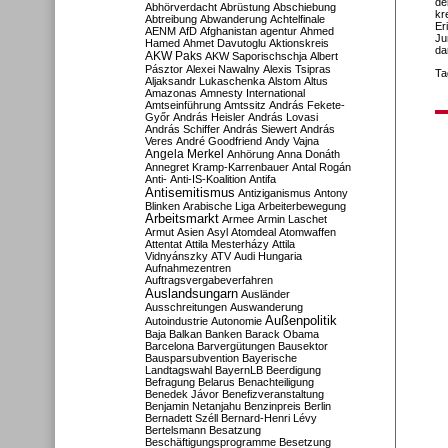
de
Abhörverdacht
Abrüstung
Abschiebung
kr
Abtreibung
Abwanderung
Achtelfinale
Er
AENM
AfD
Afghanistan
agentur
Ahmed
Ju
Hamed
Ahmet Davutoglu
Aktionskreis
da
AKW Paks
AKW Saporischschja
Albert
Pásztor
Alexei Nawalny
Alexis Tsipras
Ta
Aljaksandr Lukaschenka
Alstom
Altus
Amazonas
Amnesty International
Amtseinführung
Amtssitz
András Fekete-
Győr
András Heisler
András Lovasi
András Schiffer
András Siewert
András
Veres
André Goodfriend
Andy Vajna
Angela Merkel
Anhörung
Anna Donáth
Annegret Kramp-Karrenbauer
Antal Rogán
Anti-
Anti-IS-Koalition
Antifa
Antisemitismus
Antiziganismus
Antony
Blinken
Arabische Liga
Arbeiterbewegung
Arbeitsmarkt
Armee
Armin Laschet
Armut
Asien
Asyl
Atomdeal
Atomwaffen
Attentat
Attila Mesterházy
Attila
Vidnyánszky
ATV
Audi Hungaria
Aufnahmezentren
Auftragsvergabeverfahren
Auslandsungarn
Ausländer
Ausschreitungen
Auswanderung
Außenpolitik
Autoindustrie
Autonomie
Baja
Balkan
Banken
Barack Obama
Barcelona
Barvergütungen
Bausektor
Bausparsubvention
Bayerische
Landtagswahl
BayernLB
Beerdigung
Befragung
Belarus
Benachteiligung
Benedek Jávor
Benefizveranstaltung
Benjamin Netanjahu
Benzinpreis
Berlin
Bernadett Széll
Bernard-Henri Lévy
Bertelsmann
Besatzung
Beschäftigungsprogramme
Besetzung