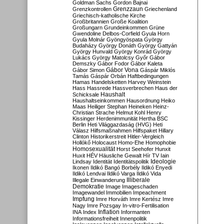
Goldman Sachs
Gordon Bajnai
Grenzzaun
Grenzkontrollen
Griechenland
Griechisch-katholische Kirche
Großbritannien
Große Koalition
Großungarn
Grundeinkommen
Grüne
Gwendoline Delbos-Corfield
Gyula Horn
Gyula Molnár
Gyöngyöspata
György
Budaházy
György Donáth
György Gattyán
György Hunvald
György Konrád
György
Lukács
György Matolcsy
Győr
Gábor
Demszky
Gábor Fodor
Gábor Kaleta
Gábor Vona
Gábor Simon
Gáspár Miklós
Tamás
Gáspár Orbán
Haftbedingungen
Hamas
Handelsketten
Harvey Weinstein
Hass
Hassrede
Hassverbrechen
Haus der
Haushalt
Schicksale
Haushaltseinkommen
Hausordnung
Heiko
Maas
Heiliger Stephan
Heineken
Heinz-
Christian Strache
Helmut Kohl
Henry
Kissinger
Herdenimmunität
Hertha BSC
Berlin
Heti Világgazdaság (HVG)
Heti
Válasz
Hilfsmaßnahmen
Hilfspaket
Hillary
Clinton
Historikerstreit
Hitler-Vergleich
Hollókő
Holocaust
Homo-Ehe
Homophobie
Homosexualität
Horst Seehofer
Hunxit
Huxit
HÉV
Häusliche Gewalt
Hír TV
Iain
Lindsay
Identität
Identitätspolitik
Ideologie
Ikonen
Ildikó Bangó Borbély
Ildikó Enyedi
Ildikó Lendvai
Ildikó Varga
Ildikó Vida
Illiberale
Illegale Einwanderung
Demokratie
Image
Imageschaden
Imagewandel
Immobilien
Impeachment
Impfung
Imre Horváth
Imre Kertész
Imre
Nagy
Imre Pozsgay
In-vitro-Fertilisation
Inflation
INA
Index
Informanten
Informationsfreiheit
Innenpolitik