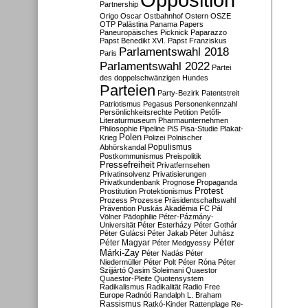
Partnership
Origo
Oscar
Ostbahnhof
Ostern
OSZE
OTP
Palästina
Panama Papers
Paneuropäisches Picknick
Paparazzo
Papst Benedikt XVI.
Papst Franziskus
Parlamentswahl 2018
Paris
Parlamentswahl 2022
Partei
des doppelschwänzigen Hundes
Parteien
Party-Bezirk
Patentstreit
Patriotismus
Pegasus
Personenkennzahl
Persönlichkeitsrechte
Petition
Petőfi-
Literaturmuseum
Pharmaunternehmen
Philosophie
Pipeline
PiS
Pisa-Studie
Plakat-
Polen
Krieg
Polizei
Polnischer
Populismus
Abhörskandal
Postkommunismus
Preispolitik
Pressefreiheit
Privatfernsehen
Privatinsolvenz
Privatisierungen
Privatkundenbank
Prognose
Propaganda
Protest
Prostitution
Protektionismus
Prozess
Prozesse
Präsidentschaftswahl
Prävention
Puskás Akadémia FC
Pál
Völner
Pädophilie
Péter-Pázmány-
Universität
Péter Esterházy
Péter Gothár
Péter Gulácsi
Péter Jakab
Péter Juhász
Péter
Péter Magyar
Péter Medgyessy
Márki-Zay
Péter Nadás
Péter
Niedermüller
Péter Polt
Péter Róna
Péter
Szijjártó
Qasim Soleimani
Quaestor
Quaestor-Pleite
Quotensystem
Radikalismus
Radikalität
Radio Free
Europe
Radnóti
Randalph L. Braham
Rassismus
Ratkó-Kinder
Rattenplage
Re-