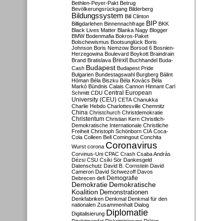
Bethlen-Peyer-Pakt
Betrug
Bevölkerungsrückgang
Bilderberg
Bildungssystem
Bill Clinton
BIP
Billigdarlehen
Binnennachfrage
BKK
Black Lives Matter
Blanka Nagy
Blogger
BMW
Bodenmafia
Bokros-Paket
Bolschewismus
Bootsunglück
Boris
Johnson
Boris Nemzow
Borsod 6
Bosnien-
Herzegowina
Boulevard
Boykott
Braindrain
Brexit
Brand
Bratislava
Buchhandel
Buda-
Budapest
Cash
Budapest Pride
Bulgarien
Bundestagswahl
Burgberg
Bálint
Hóman
Béla Biszku
Béla Kovács
Béla
Markó
Bündnis
Calais
Cannon Hinnant
Carl
Central European
Schmitt
CDU
University (CEU)
CETA
Chanukka
Charlie Hebdo
Charlottesville
Chemnitz
China
Christchurch
Christdemokratie
Christentum
Christian Kern
Christlich-
Demokratische Internationale
Christliche
Freiheit
Christoph Schönborn
CIA
Coca-
Cola
Colleen Bell
Comingout
Conchita
Coronavirus
Wurst
corona
Corvinus-Uni
CPAC
Crash
Csaba András
Dézsi
CSU
Csíki Sör
Dankesgeld
Datenschutz
David B. Cornstein
David
Cameron
David Schwezoff
Davos
Demografie
Debrecen
defi
Demokratie
Demokratische
Koalition
Demonstrationen
Denkfabriken
Denkmal
Denkmal für den
nationalen Zusammenhalt
Dialog
Diplomatie
Digitalisierung