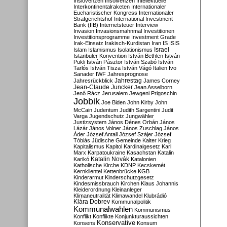
Inslovenzen
Insolvenzen
Intellektuelle
Interkontinentalraketen
Internationaler
Eucharistischer Kongress
Internationaler
Strafgerichtshof
International Investment
Bank (IIB)
Internetsteuer
Interview
Invasion
Invasionsmahnmal
Investitionen
Investitionsprogramme
Investment Grade
Irak-Einsatz
Irakisch-Kurdistan
Iran
IS
ISIS
Israel
Islam
Islamismus
Isolationismus
Istanbuler Konvention
István Bethlen
István
Pukli
István Pásztor
István Szabó
István
Tarlós
István Tisza
István Vágó
Italien
Ivo
Sanader
IWF
Jahresprognose
Jahrestag
Jahresrückblick
James Corney
Jean-Claude Juncker
Jean Asselborn
Jenő Rácz
Jerusalem
Jewgeni Prigoschin
Jobbik
Joe Biden
John Kirby
John
McCain
Judentum
Judith Sargentini
Judit
Varga
Jugendschutz
Jungwähler
Justizsystem
János Dénes Orbán
János
Lázár
János Volner
János Zuschlag
János
Áder
József Antall
József Szájer
József
Tóbiás
Jüdische Gemeinde
Kalter Krieg
Kapitalismus
Kapitol
Kardinalgesetz
Karl
Marx
Karpatoukraine
Kasachstan
Katalin
Katalin Novák
Karikó
Katalonien
Katholische Kirche
KDNP
Kecskemét
Kernklientel
Kettenbrücke
KGB
Kinderarmut
Kinderschutzgesetz
Kindesmissbrauch
Kirchen
Klaus Johannis
Kleiderordnung
Kleinanleger
Klimaneutralität
Klimawandel
Klubrádió
Klára Dobrev
Kommunalpolitik
Kommunalwahlen
Kommunismus
Konflikt
Konflikte
Konjunkturaussichten
Konservative
Konsens
Konsum