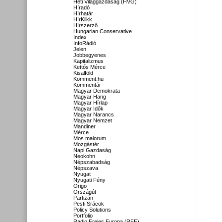
Heti Világgazdaság (HVG)
Híradó
Hírhatár
HírKlikk
Hírszerző
Hungarian Conservative
Index
InfoRádió
Jelen
Jobbegyenes
Kapitalizmus
Kettős Mérce
Kisalföld
Komment.hu
Kommentár
Magyar Demokrata
Magyar Hang
Magyar Hírlap
Magyar Idők
Magyar Narancs
Magyar Nemzet
Mandiner
Mérce
Mos maiorum
Mozgástér
Napi Gazdaság
Neokohn
Népszabadság
Népszava
Nyugat
Nyugati Fény
Origo
Országút
Partizán
Pesti Srácok
Policy Solutions
Portfolio
Radio Freies Europa (RFE)