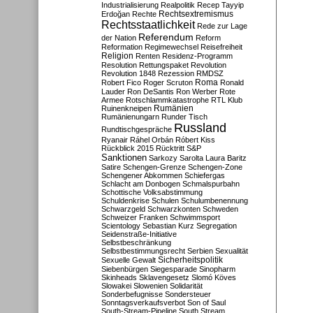
Industrialisierung
Realpolitik
Recep Tayyip
Rechtsextremismus
Erdoğan
Rechte
Rechtsstaatlichkeit
Rede zur Lage
Referendum
der Nation
Reform
Reformation
Regimewechsel
Reisefreiheit
Religion
Renten
Residenz-Programm
Resolution
Rettungspaket
Revolution
Revolution 1848
Rezession
RMDSZ
Roma
Robert Fico
Roger Scruton
Ronald
Lauder
Ron DeSantis
Ron Werber
Rote
Armee
Rotschlammkatastrophe
RTL Klub
Ruinenkneipen
Rumänien
Rumänienungarn
Runder Tisch
Russland
Rundtischgespräche
Ryanair
Ráhel Orbán
Róbert Kiss
Rückblick 2015
Rücktritt
S&P
Sanktionen
Sarkozy
Sarolta Laura Baritz
Satire
Schengen-Grenze
Schengen-Zone
Schengener Abkommen
Schiefergas
Schlacht am Donbogen
Schmalspurbahn
Schottische Volksabstimmung
Schuldenkrise
Schulen
Schulumbenennung
Schwarzgeld
Schwarzkonten
Schweden
Schweizer Franken
Schwimmsport
Scientology
Sebastian Kurz
Segregation
Seidenstraße-Initiative
Selbstbeschränkung
Selbstbestimmungsrecht
Serbien
Sexualität
Sicherheitspolitik
Sexuelle Gewalt
Siebenbürgen
Siegesparade
Sinopharm
Skinheads
Sklavengesetz
Slomó Köves
Slowakei
Slowenien
Solidarität
Sonderbefugnisse
Sondersteuer
Sonntagsverkaufsverbot
Son of Saul
South-Stream-Pipeline
South Stream