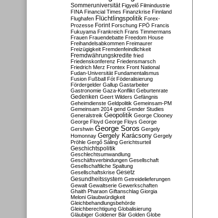
Sommeruniversität
Figyelő
Filmindustrie
FINA
Financial Times
Finanzkrise
Finnland
Flüchtlingspolitik
Flughafen
Forex-
Forint
Prozesse
Forschung
FPÖ
Francis
Fukuyama
Frankreich
Frans Timmermans
Frauen
Frauendebatte
Freedom House
Freihandelsabkommen
Freimaurer
Freizügigkeit
Fremdenfeindlichkeit
Fremdwährungskredite
fried
Friedenskonferenz
Friedensmarsch
Friedrich Merz
Frontex
Front National
Fudan-Universität
Fundamentalismus
Fusion
Fußball
Fót
Föderalisierung
Fördergelder
Gallup
Gastarbeiter
Gastronomie
Gaza-Konflikt
Geburtenrate
Gedenken
Geert Wilders
Gefängnis
Geheimdienste
Geldpolitik
Gemeinsam-PM
Gemeinsam 2014
gend
Gender Studies
Geopolitik
Generalstreik
George Clooney
George Floyd
George Floys
George
George Soros
Gershwin
Gergely
Gergely Karácsony
Homonnay
Gergely
Pröhle
Gergő Sáling
Gerichtsurteil
Geschichtspolitik
Geschlechtsumwandlung
Geschäftsverbindungen
Gesellschaft
Gesellschaftliche Spaltung
Gesetz
Gesellschaftskrise
Gesundheitssystem
Getreidelieferungen
Gewalt
Gewaltserie
Gewerkschaften
Ghaith Pharaon
Giftanschlag
Giorgia
Meloni
Glaubwürdigkeit
Gleichbehandlungsbehörde
Gleichberechtigung
Globalisierung
Gläubiger
Goldener Bär
Golden Globe