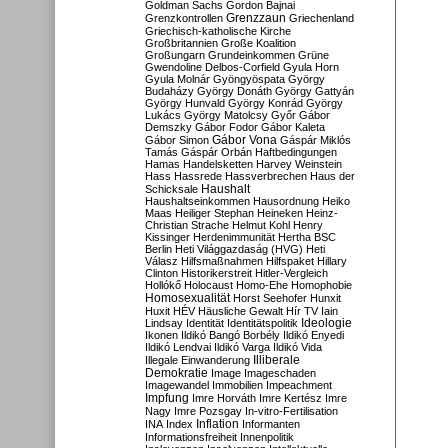
Goldman Sachs
Gordon Bajnai
Grenzzaun
Grenzkontrollen
Griechenland
Griechisch-katholische Kirche
Großbritannien
Große Koalition
Großungarn
Grundeinkommen
Grüne
Gwendoline Delbos-Corfield
Gyula Horn
Gyula Molnár
Gyöngyöspata
György
Budaházy
György Donáth
György Gattyán
György Hunvald
György Konrád
György
Lukács
György Matolcsy
Győr
Gábor
Demszky
Gábor Fodor
Gábor Kaleta
Gábor Vona
Gábor Simon
Gáspár Miklós
Tamás
Gáspár Orbán
Haftbedingungen
Hamas
Handelsketten
Harvey Weinstein
Hass
Hassrede
Hassverbrechen
Haus der
Haushalt
Schicksale
Haushaltseinkommen
Hausordnung
Heiko
Maas
Heiliger Stephan
Heineken
Heinz-
Christian Strache
Helmut Kohl
Henry
Kissinger
Herdenimmunität
Hertha BSC
Berlin
Heti Világgazdaság (HVG)
Heti
Válasz
Hilfsmaßnahmen
Hilfspaket
Hillary
Clinton
Historikerstreit
Hitler-Vergleich
Hollókő
Holocaust
Homo-Ehe
Homophobie
Homosexualität
Horst Seehofer
Hunxit
Huxit
HÉV
Häusliche Gewalt
Hír TV
Iain
Lindsay
Identität
Identitätspolitik
Ideologie
Ikonen
Ildikó Bangó Borbély
Ildikó Enyedi
Ildikó Lendvai
Ildikó Varga
Ildikó Vida
Illiberale
Illegale Einwanderung
Demokratie
Image
Imageschaden
Imagewandel
Immobilien
Impeachment
Impfung
Imre Horváth
Imre Kertész
Imre
Nagy
Imre Pozsgay
In-vitro-Fertilisation
Inflation
INA
Index
Informanten
Informationsfreiheit
Innenpolitik