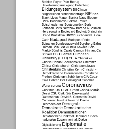
Bethlen-Peyer-Pakt
Betrug
Bevölkerungsrückgang
Bilderberg
Bildungssystem
Bill Clinton
BIP
Billigdarlehen
Binnennachfrage
BKK
Black Lives Matter
Blanka Nagy
Blogger
BMW
Bodenmafia
Bokros-Paket
Bolschewismus
Bootsunglück
Boris
Johnson
Boris Nemzow
Borsod 6
Bosnien-
Herzegowina
Boulevard
Boykott
Braindrain
Brexit
Brand
Bratislava
Buchhandel
Buda-
Budapest
Cash
Budapest Pride
Bulgarien
Bundestagswahl
Burgberg
Bálint
Hóman
Béla Biszku
Béla Kovács
Béla
Markó
Bündnis
Calais
Cannon Hinnant
Carl
Central European
Schmitt
CDU
University (CEU)
CETA
Chanukka
Charlie Hebdo
Charlottesville
Chemnitz
China
Christchurch
Christdemokratie
Christentum
Christian Kern
Christlich-
Demokratische Internationale
Christliche
Freiheit
Christoph Schönborn
CIA
Coca-
Cola
Colleen Bell
Comingout
Conchita
Coronavirus
Wurst
corona
Corvinus-Uni
CPAC
Crash
Csaba András
Dézsi
CSU
Csíki Sör
Dankesgeld
Datenschutz
David B. Cornstein
David
Cameron
David Schwezoff
Davos
Demografie
Debrecen
defi
Demokratie
Demokratische
Koalition
Demonstrationen
Denkfabriken
Denkmal
Denkmal für den
nationalen Zusammenhalt
Dialog
Diplomatie
Digitalisierung