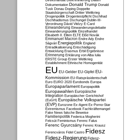
Direktmandat
Diskriminierung
Diäten
Donald Trump
Dokumentation
Donald
Tusk
Donau
Doping
Doppelte
Staatsbürgerschaft
Dritter Weltkrieg
Drogenpolitik
Drogentestpflicht
Dschihad
Dschihadismus
Dschungel
Dublin-III-
Verordnung
Dávid Vitézy
E-Card
Einwanderung
Einwanderungsdebatte
Einwanderungspolitik
Einzelhandel
Elisabeth II.
Eliten
ELTE
Előd Novák
Emmanuel Macron
Endre Ady
Endre
Energiepolitik
Ságvári
England
Entradikalisierung
Entschädigung
Entwicklung
Erasmus
Erbil
Ergebnisse
Erinnerung
Erklärung von Alba Iulia
ERSTE Group
Erster Weltkrieg
Establishment
Ethnische Homogenität
EU
EU-
EU-Gelder
EU-Gipfel
Kommission
EU-Ratspräsidentschaft
Euro
EURO 2020
Eurobonds
Europa
Europaparlament
Europapolitik
Europawahlen
Europäische
Integration
Europäischer Gerichtshof
Europäische Volkspartei
(EuGH)
(EVP)
Eurozone
Ex-Agent
Ex-Porno-Star
Extremismus
Facebook
Fachkräftemangel
Fake News
falsche Beweise
Familienpolitik
Federica Mogherini
Felcsút
Feminismus
Ferenc Falus
Ferenc Gyurcsány
Ferenc Krausz
Fidesz
Ferencváros
Fidel Castro
Fidesz-Regierung
Fidesz-