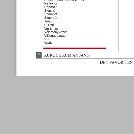
Reflektor
Reposzt
Stop.hu
Szombat
Szuverén
Telex
Új Szó
Vasárnap
Véleményvezér
Világgazdaság
VS
WMN
^
ZURÜ
CK 
ZUM 
ANFANG
DEN 
FAVORITEN 