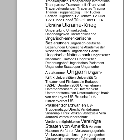
Transkarpatien
Transparency International
Transparenz
Transsexuelle
Transvestit
Trauerbekundungen
Trauertag
Trauma
Trianon
Truppenabzug
TTIP
Tucker
Carlson
Tugenden
TV-Debatte
TV-Duell
Türkei
TV2
Tünde Handó
Uber
UEFA
Ukraine-Krieg
Ukraine
Umverteilung
Umweltschutz
Unabhängigkeit
Unentschlossene
Ungarisch-amerikanische
Beziehungen
Ungarisch-deutsche
Beziehungen
Ungarische Akademie der
Wissenschaften
Ungarische Garde
Ungarische Nationalbank
Ungarischer
Nationaler Filmfonds
Ungarischer
Rechnungshof
Ungarisches Parlament
Ungarische Staatsoper
Ungarische
Ungarn
Ungarn-
Ärztekammer
Kritik
Universitäten
Universität für
Theater- und Filmkunst in Budapest
(SZFE)
Unruhen 2006
Unternehmen
Unternehmenssteuer
Unterschicht
Unterschriftenaktion
Untersuchung
Ursula
US-Botschaft
von der Leyen
US-
US-
Einreiseverbot
Präsidentschaftswahlen
US-
Truppenabzug
Utrecht
Vandalismus
Vasárnapi Hírek
Vatikan
Venezuela
Vera
Jourová
Verbraucherschutz
Vereinigte
Verdienstmöglichkeiten
Staaten von Amerika
Vereinte
Nationen
Verfahren
Verfassungsgericht
Verfassungsänderung
Vergangenheit
Vergewaltigungsvorwurf
Verhandlungen