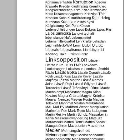
Korruption
Konsumverhalten
Kosovo
Krawalle
Kredite
Kreditrating
Kreml
Krieg
Kriegsverbrechen
Krim-Krise
Kriminalität
Krise
Krisenmanagement
Krisztina Tóth
Kulturkrieg
Kroatien
Kuba
Kulturförderung
Kurdistan
Kurie
kuruc.info
Kyrill
Käfighaltung
Kék Pont
Kötcse
Ladenschließungen
Lajos Bokros
Lajos Rig
Lajos Simicska
Landwirtschaft
lebenslange Haft
Lebensmittel
Lebensmittelqualität
Lehrkräfte
Lehrplan
LGBTQ
Leichtathletik-WM
Lenin
LIBE
Liberale
Liberalismus
Libri
Libyen
Li
Linksallianz
Keqiang
Linke
Linksopposition
Litauen
Literatur
Liz Truss
LMP
Lockdown
Lockerungen
Lokalismus
London
Lánchíd
Rádió
László Botka
László Donáth
László
Földi
László Kiss
László Kövér
László
Majtényi
László Marton
László Nemes
Jeles
László Rajk
László Sólyom
László
Löhne
Toroczkai
László Trócsányi
Macht
Machtkampf
Mafiastaat
Magda Kósa-
Kovács
Magna Charta
Magyar Krónika
Magyar Nemzet
Magyar Posta
Magyar
Telekom
Mahnmal
Maidan
Makkabiade
MAL
MALÉV
Manfred Weber
Manipulation
Marine Le Pen
Mark Rutte
Marktdogmen
Martin Reinke
Martin Schulz
Massaker in
Kenia
Masseneinwanderung
Mateusz
Morawiecki
Matteo Renzi
Matteo Salvini
Mautgebühren
Mazedonien
Mazsihisz
Medien
Meinungsfreiheit
Meinungsumfrage
Menschenhandel
Menschenrechte
Menschenschmuggel