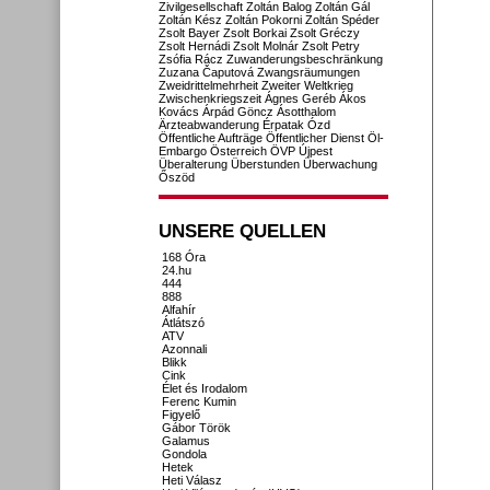
Zivilgesellschaft
Zoltán Balog
Zoltán Gál
Zoltán Kész
Zoltán Pokorni
Zoltán Spéder
Zsolt Bayer
Zsolt Borkai
Zsolt Gréczy
Zsolt Hernádi
Zsolt Molnár
Zsolt Petry
Zsófia Rácz
Zuwanderungsbeschränkung
Zuzana Čaputová
Zwangsräumungen
Zweidrittelmehrheit
Zweiter Weltkrieg
Zwischenkriegszeit
Ágnes Geréb
Ákos
Kovács
Árpád Göncz
Ásotthalom
Ärzteabwanderung
Érpatak
Ózd
Öffentliche Aufträge
Öffentlicher Dienst
Öl-
Embargo
Österreich
ÖVP
Újpest
Überalterung
Überstunden
Überwachung
Őszöd
UNSERE QUELLEN
168 Óra
24.hu
444
888
Alfahír
Átlátszó
ATV
Azonnali
Blikk
Cink
Élet és Irodalom
Ferenc Kumin
Figyelő
Gábor Török
Galamus
Gondola
Hetek
Heti Válasz