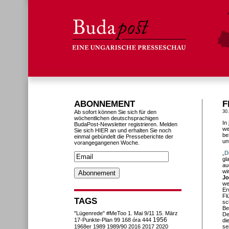
ABONNEMENT
F
Ab sofort können Sie sich für den
30
wöchentlichen deutschsprachigen
In
BudaPost-Newsletter registrieren. Melden
we
Sie sich HIER an und erhalten Sie noch
be
einmal gebündelt die Presseberichte der
un
vorangegangenen Woche.
„D
gl
au
wi
Jo
we
Er
Fl
TAGS
sc
Be
"Lügenrede"
#MeToo
1. Mai
9/11
15. März
De
1956
17-Punkte-Plan
99
168 óra
444
di
1968er
1989
1989/90
2016
2017
2020
se