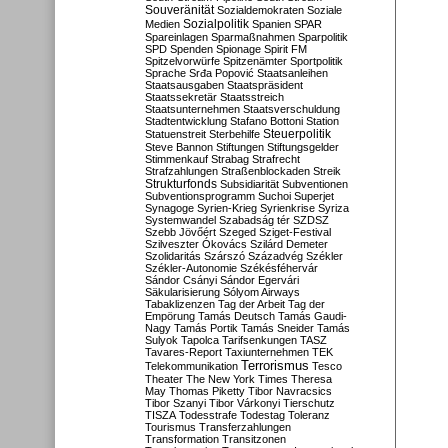
Souveränität
Sozialdemokraten
Soziale
Sozialpolitik
Medien
Spanien
SPAR
Spareinlagen
Sparmaßnahmen
Sparpolitik
SPD
Spenden
Spionage
Spirit FM
Spitzelvorwürfe
Spitzenämter
Sportpolitik
Sprache
Srđa Popović
Staatsanleihen
Staatsausgaben
Staatspräsident
Staatssekretär
Staatsstreich
Staatsunternehmen
Staatsverschuldung
Stadtentwicklung
Stafano Bottoni
Station
Steuerpolitik
Statuenstreit
Sterbehilfe
Steve Bannon
Stiftungen
Stiftungsgelder
Stimmenkauf
Strabag
Strafrecht
Strafzahlungen
Straßenblockaden
Streik
Strukturfonds
Subsidiarität
Subventionen
Subventionsprogramm
Suchoi Superjet
Synagoge
Syrien-Krieg
Syrienkrise
Syriza
Systemwandel
Szabadság tér
SZDSZ
Szebb Jövőért
Szeged
Sziget-Festival
Szilveszter Ókovács
Szilárd Demeter
Szolidaritás
Szárszó
Századvég
Székler
Székler-Autonomie
Székésféhervár
Sándor Csányi
Sándor Egervári
Säkularisierung
Sólyom Airways
Tabaklizenzen
Tag der Arbeit
Tag der
Empörung
Tamás Deutsch
Tamás Gaudi-
Nagy
Tamás Portik
Tamás Sneider
Tamás
Sulyok
Tapolca
Tarifsenkungen
TASZ
Tavares-Report
Taxiunternehmen
TEK
Terrorismus
Telekommunikation
Tesco
Theater
The New York Times
Theresa
May
Thomas Piketty
Tibor Navracsics
Tibor Szanyi
Tibor Várkonyi
Tierschutz
TISZA
Todesstrafe
Todestag
Toleranz
Tourismus
Transferzahlungen
Transformation
Transitzonen