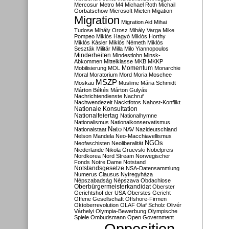
Mercosur
Metro M4
Michael Roth
Michail
Gorbatschow
Microsoft
Mieten
Migation
Migration
Migration Aid
Mihai
Tudose
Mihály Orosz
Mihály Varga
Mike
Pompeo
Miklós Hagyó
Miklós Horthy
Miklós Kásler
Miklós Németh
Miklós
Seszták
Militär
Milla
Milo Yiannopoulos
Minderheiten
Mindestlohn
Minsk-
Abkommen
Mittelklasse
MKB
MKKP
Momentum
Mobilisierung
MOL
Monarchie
Moral
Moratorium
Mord
Moria
Moschee
MSZP
Moskau
Muslime
Mária Schmidt
Márton Békés
Márton Gulyás
Nachrichtendienste
Nachruf
Nachwendezeit
Nacktfotos
Nahost-Konflikt
Nationale Konsultation
Nationalfeiertag
Nationalhymne
Nationalismus
Nationalkonservatismus
Nato
Nationalstaat
NAV
Nazideutschland
Nelson Mandela
Neo-Macchiavellismus
NGOs
Neofaschisten
Neoliberalität
Niederlande
Nikola Gruevski
Nobelpreis
Nordkorea
Nord Stream
Norwegischer
Fonds
Notre Dame
Notstand
Notstandsgesetze
NSA-Datensammlung
Numerus Clausus
Nyíregyháza
Népszabadság
Népszava
Obdachlose
Oberbürgermeisterkandidat
Oberster
Gerichtshof der USA
Oberstes Gericht
Offene Gesellschaft
Offshore-Firmen
Oktoberrevolution
OLAF
Olaf Scholz
Olivér
Várhelyi
Olympia-Bewerbung
Olympische
Spiele
Ombudsmann
Open Government
Opposition