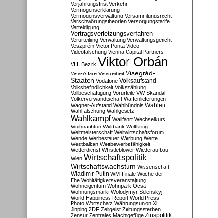
Verjährungsfrist
Verkehr
Vermögenserklärung
Vermögensverwaltung
Versammlungsrecht
Verschwörungstheorien
Versorgungstarife
Verteidigung
Vertragsverletzungsverfahren
Verurteilung
Verwaltung
Verwaltungsgericht
Veszprém
Victor Ponta
Video
Videofälschung
Vienna Capital Partners
Viktor Orbán
VIII. Bezirk
Visegrád-
Visa-Affäre
Visafreiheit
Staaten
Vodafone
Volksaufstand
Volksbefindlichkeit
Volkszählung
Vollbeschäftigung
Vorurteile
VW-Skandal
Völkerverwandtschaft
Waffenlieferungen
Wahlen
Wagner-Aufstand
Wahlbündnis
Wahlfälschung
Wahlgesetz
Wahlkampf
Wallfahrt
Wechselkurs
Weihnachten
Weltbank
Weltkrieg
Weltmeisterschaft
Weltwirtschaftsforum
Wende
Werbesteuer
Werbung
Werte
Westbalkan
Wettbewerbsfähigkeit
Wetterdienst
Whistleblower
Wiederaufbau
Wirtschaftspolitik
Wien
Wirtschaftswachstum
Wissenschaft
Wladimir Putin
WM-Finale
Woche der
Ehe
Wohltätigkeitsveranstaltung
Wohneigentum
Wohnpark Ócsa
Wohnungsmarkt
Wolodymyr Selenskyj
World Happiness Report
World Press
Photo
Wortschatz
Währungsunion
Xi
Jinping
ZDF
Zeitgeist
Zeitungssterben
Zensur
Zentrales Machtgefüge
Zinspolitik