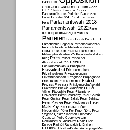
Partnership
Origo
Oscar
Ostbahnhof
Ostern
OSZE
OTP
Palästina
Panama Papers
Paneuropäisches Picknick
Paparazzo
Papst Benedikt XVI.
Papst Franziskus
Parlamentswahl 2018
Paris
Parlamentswahl 2022
Partei
des doppelschwänzigen Hundes
Parteien
Party-Bezirk
Patentstreit
Patriotismus
Pegasus
Personenkennzahl
Persönlichkeitsrechte
Petition
Petőfi-
Literaturmuseum
Pharmaunternehmen
Philosophie
Pipeline
PiS
Pisa-Studie
Plakat-
Polen
Krieg
Polizei
Polnischer
Populismus
Abhörskandal
Postkommunismus
Preispolitik
Pressefreiheit
Privatfernsehen
Privatinsolvenz
Privatisierungen
Privatkundenbank
Prognose
Propaganda
Protest
Prostitution
Protektionismus
Prozess
Prozesse
Präsidentschaftswahl
Prävention
Puskás Akadémia FC
Pál
Völner
Pädophilie
Péter-Pázmány-
Universität
Péter Esterházy
Péter Gothár
Péter Gulácsi
Péter Jakab
Péter Juhász
Péter
Péter Magyar
Péter Medgyessy
Márki-Zay
Péter Nadás
Péter
Niedermüller
Péter Polt
Péter Róna
Péter
Szijjártó
Qasim Soleimani
Quaestor
Quaestor-Pleite
Quotensystem
Radikalismus
Radikalität
Radio Free
Europe
Radnóti
Randalph L. Braham
Rassismus
Ratkó-Kinder
Rattenplage
Re-