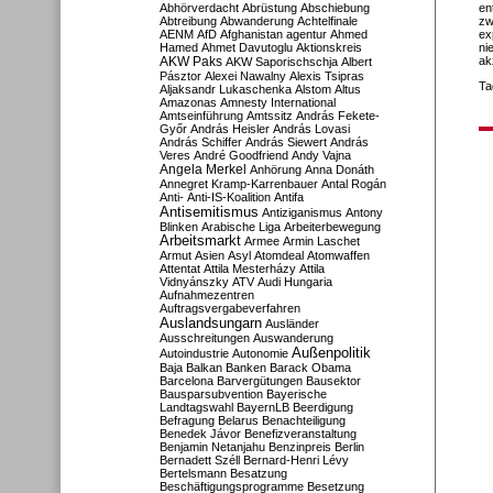
Abhörverdacht
Abrüstung
Abschiebung
en
Abtreibung
Abwanderung
Achtelfinale
zw
AENM
AfD
Afghanistan
agentur
Ahmed
ex
Hamed
Ahmet Davutoglu
Aktionskreis
ni
AKW Paks
ak
AKW Saporischschja
Albert
Pásztor
Alexei Nawalny
Alexis Tsipras
Ta
Aljaksandr Lukaschenka
Alstom
Altus
Amazonas
Amnesty International
Amtseinführung
Amtssitz
András Fekete-
Győr
András Heisler
András Lovasi
András Schiffer
András Siewert
András
Veres
André Goodfriend
Andy Vajna
Angela Merkel
Anhörung
Anna Donáth
Annegret Kramp-Karrenbauer
Antal Rogán
Anti-
Anti-IS-Koalition
Antifa
Antisemitismus
Antiziganismus
Antony
Blinken
Arabische Liga
Arbeiterbewegung
Arbeitsmarkt
Armee
Armin Laschet
Armut
Asien
Asyl
Atomdeal
Atomwaffen
Attentat
Attila Mesterházy
Attila
Vidnyánszky
ATV
Audi Hungaria
Aufnahmezentren
Auftragsvergabeverfahren
Auslandsungarn
Ausländer
Ausschreitungen
Auswanderung
Außenpolitik
Autoindustrie
Autonomie
Baja
Balkan
Banken
Barack Obama
Barcelona
Barvergütungen
Bausektor
Bausparsubvention
Bayerische
Landtagswahl
BayernLB
Beerdigung
Befragung
Belarus
Benachteiligung
Benedek Jávor
Benefizveranstaltung
Benjamin Netanjahu
Benzinpreis
Berlin
Bernadett Széll
Bernard-Henri Lévy
Bertelsmann
Besatzung
Beschäftigungsprogramme
Besetzung