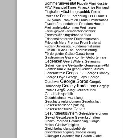
Sommeruniversität
Figyelő
Filmindustrie
FINA
Financial Times
Finanzkrise
Finnland
Flüchtlingspolitik
Flughafen
Forex-
Forint
Prozesse
Forschung
FPÖ
Francis
Fukuyama
Frankreich
Frans Timmermans
Frauen
Frauendebatte
Freedom House
Freihandelsabkommen
Freimaurer
Freizügigkeit
Fremdenfeindlichkeit
Fremdwährungskredite
fried
Friedenskonferenz
Friedensmarsch
Friedrich Merz
Frontex
Front National
Fudan-Universität
Fundamentalismus
Fusion
Fußball
Fót
Föderalisierung
Fördergelder
Gallup
Gastarbeiter
Gastronomie
Gaza-Konflikt
Geburtenrate
Gedenken
Geert Wilders
Gefängnis
Geheimdienste
Geldpolitik
Gemeinsam-PM
Gemeinsam 2014
gend
Gender Studies
Geopolitik
Generalstreik
George Clooney
George Floyd
George Floys
George
George Soros
Gershwin
Gergely
Gergely Karácsony
Homonnay
Gergely
Pröhle
Gergő Sáling
Gerichtsurteil
Geschichtspolitik
Geschlechtsumwandlung
Geschäftsverbindungen
Gesellschaft
Gesellschaftliche Spaltung
Gesetz
Gesellschaftskrise
Gesundheitssystem
Getreidelieferungen
Gewalt
Gewaltserie
Gewerkschaften
Ghaith Pharaon
Giftanschlag
Giorgia
Meloni
Glaubwürdigkeit
Gleichbehandlungsbehörde
Gleichberechtigung
Globalisierung
Gläubiger
Goldener Bär
Golden Globe