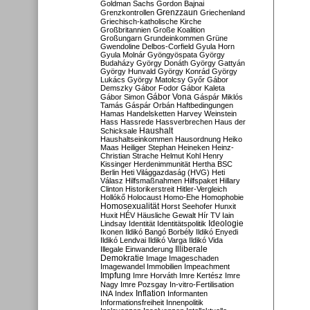
Goldman Sachs
Gordon Bajnai
Grenzzaun
Grenzkontrollen
Griechenland
Griechisch-katholische Kirche
Großbritannien
Große Koalition
Großungarn
Grundeinkommen
Grüne
Gwendoline Delbos-Corfield
Gyula Horn
Gyula Molnár
Gyöngyöspata
György
Budaházy
György Donáth
György Gattyán
György Hunvald
György Konrád
György
Lukács
György Matolcsy
Győr
Gábor
Demszky
Gábor Fodor
Gábor Kaleta
Gábor Vona
Gábor Simon
Gáspár Miklós
Tamás
Gáspár Orbán
Haftbedingungen
Hamas
Handelsketten
Harvey Weinstein
Hass
Hassrede
Hassverbrechen
Haus der
Haushalt
Schicksale
Haushaltseinkommen
Hausordnung
Heiko
Maas
Heiliger Stephan
Heineken
Heinz-
Christian Strache
Helmut Kohl
Henry
Kissinger
Herdenimmunität
Hertha BSC
Berlin
Heti Világgazdaság (HVG)
Heti
Válasz
Hilfsmaßnahmen
Hilfspaket
Hillary
Clinton
Historikerstreit
Hitler-Vergleich
Hollókő
Holocaust
Homo-Ehe
Homophobie
Homosexualität
Horst Seehofer
Hunxit
Huxit
HÉV
Häusliche Gewalt
Hír TV
Iain
Lindsay
Identität
Identitätspolitik
Ideologie
Ikonen
Ildikó Bangó Borbély
Ildikó Enyedi
Ildikó Lendvai
Ildikó Varga
Ildikó Vida
Illiberale
Illegale Einwanderung
Demokratie
Image
Imageschaden
Imagewandel
Immobilien
Impeachment
Impfung
Imre Horváth
Imre Kertész
Imre
Nagy
Imre Pozsgay
In-vitro-Fertilisation
Inflation
INA
Index
Informanten
Informationsfreiheit
Innenpolitik