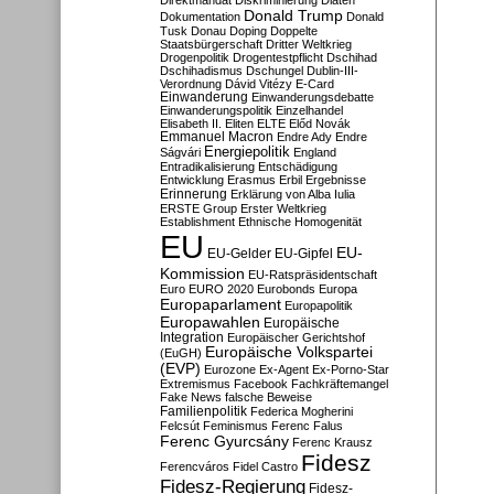
Direktmandat
Diskriminierung
Diäten
Donald Trump
Dokumentation
Donald
Tusk
Donau
Doping
Doppelte
Staatsbürgerschaft
Dritter Weltkrieg
Drogenpolitik
Drogentestpflicht
Dschihad
Dschihadismus
Dschungel
Dublin-III-
Verordnung
Dávid Vitézy
E-Card
Einwanderung
Einwanderungsdebatte
Einwanderungspolitik
Einzelhandel
Elisabeth II.
Eliten
ELTE
Előd Novák
Emmanuel Macron
Endre Ady
Endre
Energiepolitik
Ságvári
England
Entradikalisierung
Entschädigung
Entwicklung
Erasmus
Erbil
Ergebnisse
Erinnerung
Erklärung von Alba Iulia
ERSTE Group
Erster Weltkrieg
Establishment
Ethnische Homogenität
EU
EU-
EU-Gelder
EU-Gipfel
Kommission
EU-Ratspräsidentschaft
Euro
EURO 2020
Eurobonds
Europa
Europaparlament
Europapolitik
Europawahlen
Europäische
Integration
Europäischer Gerichtshof
Europäische Volkspartei
(EuGH)
(EVP)
Eurozone
Ex-Agent
Ex-Porno-Star
Extremismus
Facebook
Fachkräftemangel
Fake News
falsche Beweise
Familienpolitik
Federica Mogherini
Felcsút
Feminismus
Ferenc Falus
Ferenc Gyurcsány
Ferenc Krausz
Fidesz
Ferencváros
Fidel Castro
Fidesz-Regierung
Fidesz-