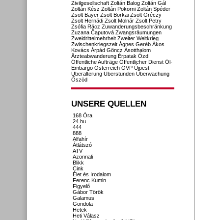
Zivilgesellschaft
Zoltán Balog
Zoltán Gál
Zoltán Kész
Zoltán Pokorni
Zoltán Spéder
Zsolt Bayer
Zsolt Borkai
Zsolt Gréczy
Zsolt Hernádi
Zsolt Molnár
Zsolt Petry
Zsófia Rácz
Zuwanderungsbeschränkung
Zuzana Čaputová
Zwangsräumungen
Zweidrittelmehrheit
Zweiter Weltkrieg
Zwischenkriegszeit
Ágnes Geréb
Ákos
Kovács
Árpád Göncz
Ásotthalom
Ärzteabwanderung
Érpatak
Ózd
Öffentliche Aufträge
Öffentlicher Dienst
Öl-
Embargo
Österreich
ÖVP
Újpest
Überalterung
Überstunden
Überwachung
Őszöd
UNSERE QUELLEN
168 Óra
24.hu
444
888
Alfahír
Átlátszó
ATV
Azonnali
Blikk
Cink
Élet és Irodalom
Ferenc Kumin
Figyelő
Gábor Török
Galamus
Gondola
Hetek
Heti Válasz