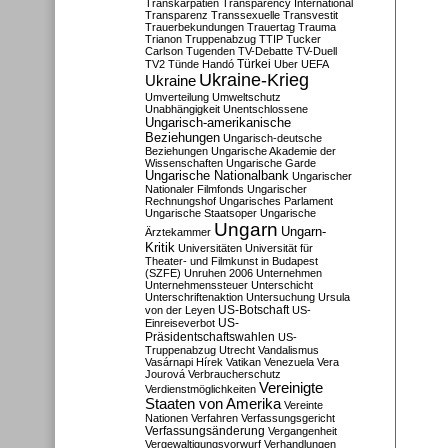
Transkarpatien
Transparency International
Transparenz
Transsexuelle
Transvestit
Trauerbekundungen
Trauertag
Trauma
Trianon
Truppenabzug
TTIP
Tucker
Carlson
Tugenden
TV-Debatte
TV-Duell
Türkei
TV2
Tünde Handó
Uber
UEFA
Ukraine-Krieg
Ukraine
Umverteilung
Umweltschutz
Unabhängigkeit
Unentschlossene
Ungarisch-amerikanische
Beziehungen
Ungarisch-deutsche
Beziehungen
Ungarische Akademie der
Wissenschaften
Ungarische Garde
Ungarische Nationalbank
Ungarischer
Nationaler Filmfonds
Ungarischer
Rechnungshof
Ungarisches Parlament
Ungarische Staatsoper
Ungarische
Ungarn
Ungarn-
Ärztekammer
Kritik
Universitäten
Universität für
Theater- und Filmkunst in Budapest
(SZFE)
Unruhen 2006
Unternehmen
Unternehmenssteuer
Unterschicht
Unterschriftenaktion
Untersuchung
Ursula
US-Botschaft
von der Leyen
US-
US-
Einreiseverbot
Präsidentschaftswahlen
US-
Truppenabzug
Utrecht
Vandalismus
Vasárnapi Hírek
Vatikan
Venezuela
Vera
Jourová
Verbraucherschutz
Vereinigte
Verdienstmöglichkeiten
Staaten von Amerika
Vereinte
Nationen
Verfahren
Verfassungsgericht
Verfassungsänderung
Vergangenheit
Vergewaltigungsvorwurf
Verhandlungen