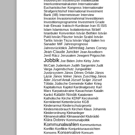
Inslovenzen
Insolvenzen
Intellektuelle
Interkontinentalraketen
Internationaler
Eucharistischer Kongress
Internationaler
Strafgerichtshof
International Investment
Bank (IIB)
Internetsteuer
Interview
Invasion
Invasionsmahnmal
Investitionen
Investitionsprogramme
Investment Grade
Irak-Einsatz
Irakisch-Kurdistan
Iran
IS
ISIS
Israel
Islam
Islamismus
Isolationismus
Istanbuler Konvention
István Bethlen
István
Pukli
István Pásztor
István Szabó
István
Tarlós
István Tisza
István Vágó
Italien
Ivo
Sanader
IWF
Jahresprognose
Jahrestag
Jahresrückblick
James Corney
Jean-Claude Juncker
Jean Asselborn
Jenő Rácz
Jerusalem
Jewgeni Prigoschin
Jobbik
Joe Biden
John Kirby
John
McCain
Judentum
Judith Sargentini
Judit
Varga
Jugendschutz
Jungwähler
Justizsystem
János Dénes Orbán
János
Lázár
János Volner
János Zuschlag
János
Áder
József Antall
József Szájer
József
Tóbiás
Jüdische Gemeinde
Kalter Krieg
Kapitalismus
Kapitol
Kardinalgesetz
Karl
Marx
Karpatoukraine
Kasachstan
Katalin
Katalin Novák
Karikó
Katalonien
Katholische Kirche
KDNP
Kecskemét
Kernklientel
Kettenbrücke
KGB
Kinderarmut
Kinderschutzgesetz
Kindesmissbrauch
Kirchen
Klaus Johannis
Kleiderordnung
Kleinanleger
Klimaneutralität
Klimawandel
Klubrádió
Klára Dobrev
Kommunalpolitik
Kommunalwahlen
Kommunismus
Konflikt
Konflikte
Konjunkturaussichten
Konservative
Konsens
Konsum