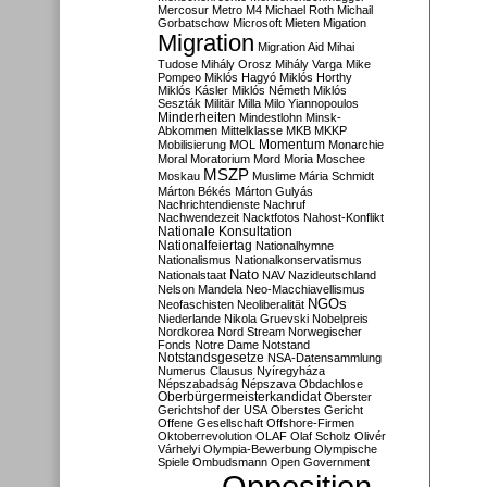
Mercosur
Metro M4
Michael Roth
Michail
Gorbatschow
Microsoft
Mieten
Migation
Migration
Migration Aid
Mihai
Tudose
Mihály Orosz
Mihály Varga
Mike
Pompeo
Miklós Hagyó
Miklós Horthy
Miklós Kásler
Miklós Németh
Miklós
Seszták
Militär
Milla
Milo Yiannopoulos
Minderheiten
Mindestlohn
Minsk-
Abkommen
Mittelklasse
MKB
MKKP
Momentum
Mobilisierung
MOL
Monarchie
Moral
Moratorium
Mord
Moria
Moschee
MSZP
Moskau
Muslime
Mária Schmidt
Márton Békés
Márton Gulyás
Nachrichtendienste
Nachruf
Nachwendezeit
Nacktfotos
Nahost-Konflikt
Nationale Konsultation
Nationalfeiertag
Nationalhymne
Nationalismus
Nationalkonservatismus
Nato
Nationalstaat
NAV
Nazideutschland
Nelson Mandela
Neo-Macchiavellismus
NGOs
Neofaschisten
Neoliberalität
Niederlande
Nikola Gruevski
Nobelpreis
Nordkorea
Nord Stream
Norwegischer
Fonds
Notre Dame
Notstand
Notstandsgesetze
NSA-Datensammlung
Numerus Clausus
Nyíregyháza
Népszabadság
Népszava
Obdachlose
Oberbürgermeisterkandidat
Oberster
Gerichtshof der USA
Oberstes Gericht
Offene Gesellschaft
Offshore-Firmen
Oktoberrevolution
OLAF
Olaf Scholz
Olivér
Várhelyi
Olympia-Bewerbung
Olympische
Spiele
Ombudsmann
Open Government
Opposition