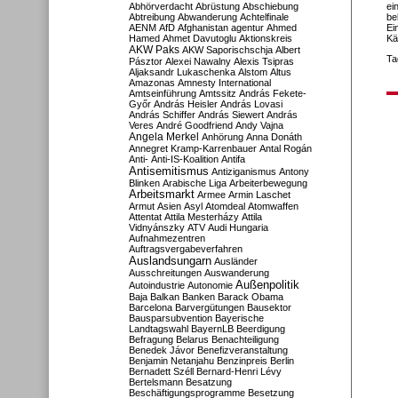
Abhörverdacht
Abrüstung
Abschiebung
ei
Abtreibung
Abwanderung
Achtelfinale
be
AENM
AfD
Afghanistan
agentur
Ahmed
Ei
Hamed
Ahmet Davutoglu
Aktionskreis
Kä
AKW Paks
AKW Saporischschja
Albert
Ta
Pásztor
Alexei Nawalny
Alexis Tsipras
Aljaksandr Lukaschenka
Alstom
Altus
Amazonas
Amnesty International
Amtseinführung
Amtssitz
András Fekete-
Győr
András Heisler
András Lovasi
András Schiffer
András Siewert
András
Veres
André Goodfriend
Andy Vajna
Angela Merkel
Anhörung
Anna Donáth
Annegret Kramp-Karrenbauer
Antal Rogán
Anti-
Anti-IS-Koalition
Antifa
Antisemitismus
Antiziganismus
Antony
Blinken
Arabische Liga
Arbeiterbewegung
Arbeitsmarkt
Armee
Armin Laschet
Armut
Asien
Asyl
Atomdeal
Atomwaffen
Attentat
Attila Mesterházy
Attila
Vidnyánszky
ATV
Audi Hungaria
Aufnahmezentren
Auftragsvergabeverfahren
Auslandsungarn
Ausländer
Ausschreitungen
Auswanderung
Außenpolitik
Autoindustrie
Autonomie
Baja
Balkan
Banken
Barack Obama
Barcelona
Barvergütungen
Bausektor
Bausparsubvention
Bayerische
Landtagswahl
BayernLB
Beerdigung
Befragung
Belarus
Benachteiligung
Benedek Jávor
Benefizveranstaltung
Benjamin Netanjahu
Benzinpreis
Berlin
Bernadett Széll
Bernard-Henri Lévy
Bertelsmann
Besatzung
Beschäftigungsprogramme
Besetzung