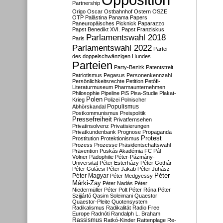
Partnership
Origo
Oscar
Ostbahnhof
Ostern
OSZE
OTP
Palästina
Panama Papers
Paneuropäisches Picknick
Paparazzo
Papst Benedikt XVI.
Papst Franziskus
Parlamentswahl 2018
Paris
Parlamentswahl 2022
Partei
des doppelschwänzigen Hundes
Parteien
Party-Bezirk
Patentstreit
Patriotismus
Pegasus
Personenkennzahl
Persönlichkeitsrechte
Petition
Petőfi-
Literaturmuseum
Pharmaunternehmen
Philosophie
Pipeline
PiS
Pisa-Studie
Plakat-
Polen
Krieg
Polizei
Polnischer
Populismus
Abhörskandal
Postkommunismus
Preispolitik
Pressefreiheit
Privatfernsehen
Privatinsolvenz
Privatisierungen
Privatkundenbank
Prognose
Propaganda
Protest
Prostitution
Protektionismus
Prozess
Prozesse
Präsidentschaftswahl
Prävention
Puskás Akadémia FC
Pál
Völner
Pädophilie
Péter-Pázmány-
Universität
Péter Esterházy
Péter Gothár
Péter Gulácsi
Péter Jakab
Péter Juhász
Péter
Péter Magyar
Péter Medgyessy
Márki-Zay
Péter Nadás
Péter
Niedermüller
Péter Polt
Péter Róna
Péter
Szijjártó
Qasim Soleimani
Quaestor
Quaestor-Pleite
Quotensystem
Radikalismus
Radikalität
Radio Free
Europe
Radnóti
Randalph L. Braham
Rassismus
Ratkó-Kinder
Rattenplage
Re-