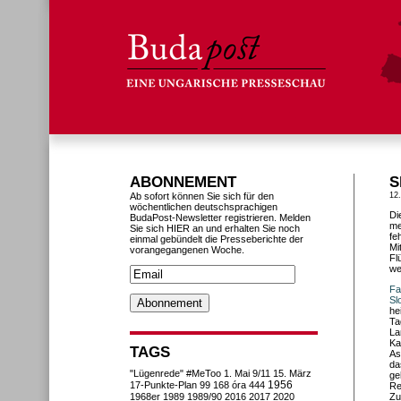
ABONNEMENT
S
Ab sofort können Sie sich für den
12
wöchentlichen deutschsprachigen
Di
BudaPost-Newsletter registrieren. Melden
me
Sie sich HIER an und erhalten Sie noch
fe
einmal gebündelt die Presseberichte der
Mi
vorangegangenen Woche.
Fl
we
Fa
Sl
he
Ta
La
Ka
TAGS
As
da
"Lügenrede"
#MeToo
1. Mai
9/11
15. März
ge
1956
17-Punkte-Plan
99
168 óra
444
Re
1968er
1989
1989/90
2016
2017
2020
Zu