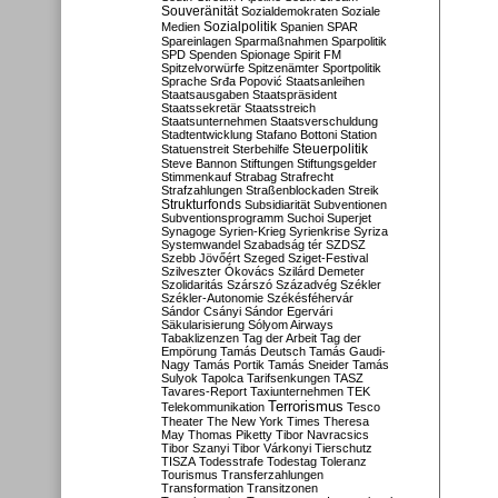
Souveränität
Sozialdemokraten
Soziale
Sozialpolitik
Medien
Spanien
SPAR
Spareinlagen
Sparmaßnahmen
Sparpolitik
SPD
Spenden
Spionage
Spirit FM
Spitzelvorwürfe
Spitzenämter
Sportpolitik
Sprache
Srđa Popović
Staatsanleihen
Staatsausgaben
Staatspräsident
Staatssekretär
Staatsstreich
Staatsunternehmen
Staatsverschuldung
Stadtentwicklung
Stafano Bottoni
Station
Steuerpolitik
Statuenstreit
Sterbehilfe
Steve Bannon
Stiftungen
Stiftungsgelder
Stimmenkauf
Strabag
Strafrecht
Strafzahlungen
Straßenblockaden
Streik
Strukturfonds
Subsidiarität
Subventionen
Subventionsprogramm
Suchoi Superjet
Synagoge
Syrien-Krieg
Syrienkrise
Syriza
Systemwandel
Szabadság tér
SZDSZ
Szebb Jövőért
Szeged
Sziget-Festival
Szilveszter Ókovács
Szilárd Demeter
Szolidaritás
Szárszó
Századvég
Székler
Székler-Autonomie
Székésféhervár
Sándor Csányi
Sándor Egervári
Säkularisierung
Sólyom Airways
Tabaklizenzen
Tag der Arbeit
Tag der
Empörung
Tamás Deutsch
Tamás Gaudi-
Nagy
Tamás Portik
Tamás Sneider
Tamás
Sulyok
Tapolca
Tarifsenkungen
TASZ
Tavares-Report
Taxiunternehmen
TEK
Terrorismus
Telekommunikation
Tesco
Theater
The New York Times
Theresa
May
Thomas Piketty
Tibor Navracsics
Tibor Szanyi
Tibor Várkonyi
Tierschutz
TISZA
Todesstrafe
Todestag
Toleranz
Tourismus
Transferzahlungen
Transformation
Transitzonen