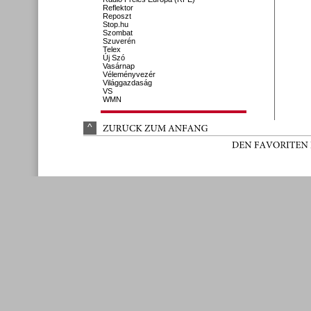
Reflektor
Reposzt
Stop.hu
Szombat
Szuverén
Telex
Új Szó
Vasárnap
Véleményvezér
Világgazdaság
VS
WMN
^
ZURÜ
CK 
ZUM 
ANFANG
DEN 
FAVORITEN 