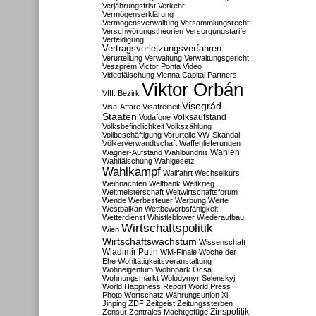
Verjährungsfrist
Verkehr
Vermögenserklärung
Vermögensverwaltung
Versammlungsrecht
Verschwörungstheorien
Versorgungstarife
Verteidigung
Vertragsverletzungsverfahren
Verurteilung
Verwaltung
Verwaltungsgericht
Veszprém
Victor Ponta
Video
Videofälschung
Vienna Capital Partners
Viktor Orbán
VIII. Bezirk
Visegrád-
Visa-Affäre
Visafreiheit
Staaten
Vodafone
Volksaufstand
Volksbefindlichkeit
Volkszählung
Vollbeschäftigung
Vorurteile
VW-Skandal
Völkerverwandtschaft
Waffenlieferungen
Wahlen
Wagner-Aufstand
Wahlbündnis
Wahlfälschung
Wahlgesetz
Wahlkampf
Wallfahrt
Wechselkurs
Weihnachten
Weltbank
Weltkrieg
Weltmeisterschaft
Weltwirtschaftsforum
Wende
Werbesteuer
Werbung
Werte
Westbalkan
Wettbewerbsfähigkeit
Wetterdienst
Whistleblower
Wiederaufbau
Wirtschaftspolitik
Wien
Wirtschaftswachstum
Wissenschaft
Wladimir Putin
WM-Finale
Woche der
Ehe
Wohltätigkeitsveranstaltung
Wohneigentum
Wohnpark Ócsa
Wohnungsmarkt
Wolodymyr Selenskyj
World Happiness Report
World Press
Photo
Wortschatz
Währungsunion
Xi
Jinping
ZDF
Zeitgeist
Zeitungssterben
Zensur
Zentrales Machtgefüge
Zinspolitik