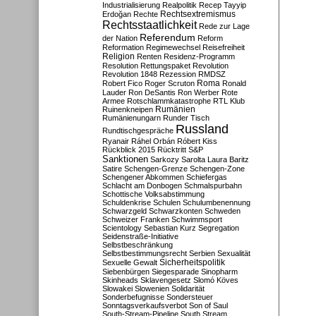
Industrialisierung
Realpolitik
Recep Tayyip
Rechtsextremismus
Erdoğan
Rechte
Rechtsstaatlichkeit
Rede zur Lage
Referendum
der Nation
Reform
Reformation
Regimewechsel
Reisefreiheit
Religion
Renten
Residenz-Programm
Resolution
Rettungspaket
Revolution
Revolution 1848
Rezession
RMDSZ
Roma
Robert Fico
Roger Scruton
Ronald
Lauder
Ron DeSantis
Ron Werber
Rote
Armee
Rotschlammkatastrophe
RTL Klub
Ruinenkneipen
Rumänien
Rumänienungarn
Runder Tisch
Russland
Rundtischgespräche
Ryanair
Ráhel Orbán
Róbert Kiss
Rückblick 2015
Rücktritt
S&P
Sanktionen
Sarkozy
Sarolta Laura Baritz
Satire
Schengen-Grenze
Schengen-Zone
Schengener Abkommen
Schiefergas
Schlacht am Donbogen
Schmalspurbahn
Schottische Volksabstimmung
Schuldenkrise
Schulen
Schulumbenennung
Schwarzgeld
Schwarzkonten
Schweden
Schweizer Franken
Schwimmsport
Scientology
Sebastian Kurz
Segregation
Seidenstraße-Initiative
Selbstbeschränkung
Selbstbestimmungsrecht
Serbien
Sexualität
Sicherheitspolitik
Sexuelle Gewalt
Siebenbürgen
Siegesparade
Sinopharm
Skinheads
Sklavengesetz
Slomó Köves
Slowakei
Slowenien
Solidarität
Sonderbefugnisse
Sondersteuer
Sonntagsverkaufsverbot
Son of Saul
South-Stream-Pipeline
South Stream