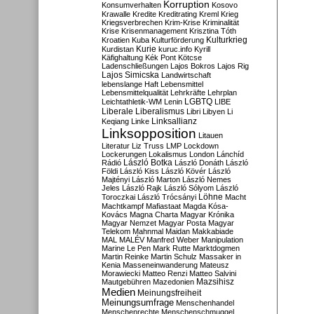
Korruption
Konsumverhalten
Kosovo
Krawalle
Kredite
Kreditrating
Kreml
Krieg
Kriegsverbrechen
Krim-Krise
Kriminalität
Krise
Krisenmanagement
Krisztina Tóth
Kulturkrieg
Kroatien
Kuba
Kulturförderung
Kurdistan
Kurie
kuruc.info
Kyrill
Käfighaltung
Kék Pont
Kötcse
Ladenschließungen
Lajos Bokros
Lajos Rig
Lajos Simicska
Landwirtschaft
lebenslange Haft
Lebensmittel
Lebensmittelqualität
Lehrkräfte
Lehrplan
LGBTQ
Leichtathletik-WM
Lenin
LIBE
Liberale
Liberalismus
Libri
Libyen
Li
Linksallianz
Keqiang
Linke
Linksopposition
Litauen
Literatur
Liz Truss
LMP
Lockdown
Lockerungen
Lokalismus
London
Lánchíd
Rádió
László Botka
László Donáth
László
Földi
László Kiss
László Kövér
László
Majtényi
László Marton
László Nemes
Jeles
László Rajk
László Sólyom
László
Löhne
Toroczkai
László Trócsányi
Macht
Machtkampf
Mafiastaat
Magda Kósa-
Kovács
Magna Charta
Magyar Krónika
Magyar Nemzet
Magyar Posta
Magyar
Telekom
Mahnmal
Maidan
Makkabiade
MAL
MALÉV
Manfred Weber
Manipulation
Marine Le Pen
Mark Rutte
Marktdogmen
Martin Reinke
Martin Schulz
Massaker in
Kenia
Masseneinwanderung
Mateusz
Morawiecki
Matteo Renzi
Matteo Salvini
Mautgebühren
Mazedonien
Mazsihisz
Medien
Meinungsfreiheit
Meinungsumfrage
Menschenhandel
Menschenrechte
Menschenschmuggel