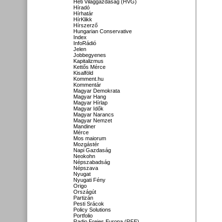
Heti Világgazdaság (HVG)
Híradó
Hírhatár
HírKlikk
Hírszerző
Hungarian Conservative
Index
InfoRádió
Jelen
Jobbegyenes
Kapitalizmus
Kettős Mérce
Kisalföld
Komment.hu
Kommentár
Magyar Demokrata
Magyar Hang
Magyar Hírlap
Magyar Idők
Magyar Narancs
Magyar Nemzet
Mandiner
Mérce
Mos maiorum
Mozgástér
Napi Gazdaság
Neokohn
Népszabadság
Népszava
Nyugat
Nyugati Fény
Origo
Országút
Partizán
Pesti Srácok
Policy Solutions
Portfolio
Radio Freies Europa (RFE)