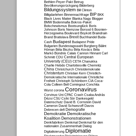
Bethlen-Peyer-Pakt
Betrug
Bevölkerungsrückgang
Bilderberg
Bildungssystem
Bill Clinton
BIP
Billigdarlehen
Binnennachfrage
BKK
Black Lives Matter
Blanka Nagy
Blogger
BMW
Bodenmafia
Bokros-Paket
Bolschewismus
Bootsunglück
Boris
Johnson
Boris Nemzow
Borsod 6
Bosnien-
Herzegowina
Boulevard
Boykott
Braindrain
Brexit
Brand
Bratislava
Buchhandel
Buda-
Budapest
Cash
Budapest Pride
Bulgarien
Bundestagswahl
Burgberg
Bálint
Hóman
Béla Biszku
Béla Kovács
Béla
Markó
Bündnis
Calais
Cannon Hinnant
Carl
Central European
Schmitt
CDU
University (CEU)
CETA
Chanukka
Charlie Hebdo
Charlottesville
Chemnitz
China
Christchurch
Christdemokratie
Christentum
Christian Kern
Christlich-
Demokratische Internationale
Christliche
Freiheit
Christoph Schönborn
CIA
Coca-
Cola
Colleen Bell
Comingout
Conchita
Coronavirus
Wurst
corona
Corvinus-Uni
CPAC
Crash
Csaba András
Dézsi
CSU
Csíki Sör
Dankesgeld
Datenschutz
David B. Cornstein
David
Cameron
David Schwezoff
Davos
Demografie
Debrecen
defi
Demokratie
Demokratische
Koalition
Demonstrationen
Denkfabriken
Denkmal
Denkmal für den
nationalen Zusammenhalt
Dialog
Diplomatie
Digitalisierung