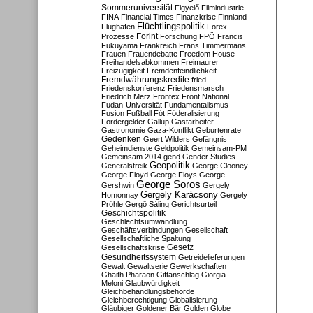
Sommeruniversität
Figyelő
Filmindustrie
FINA
Financial Times
Finanzkrise
Finnland
Flüchtlingspolitik
Flughafen
Forex-
Forint
Prozesse
Forschung
FPÖ
Francis
Fukuyama
Frankreich
Frans Timmermans
Frauen
Frauendebatte
Freedom House
Freihandelsabkommen
Freimaurer
Freizügigkeit
Fremdenfeindlichkeit
Fremdwährungskredite
fried
Friedenskonferenz
Friedensmarsch
Friedrich Merz
Frontex
Front National
Fudan-Universität
Fundamentalismus
Fusion
Fußball
Fót
Föderalisierung
Fördergelder
Gallup
Gastarbeiter
Gastronomie
Gaza-Konflikt
Geburtenrate
Gedenken
Geert Wilders
Gefängnis
Geheimdienste
Geldpolitik
Gemeinsam-PM
Gemeinsam 2014
gend
Gender Studies
Geopolitik
Generalstreik
George Clooney
George Floyd
George Floys
George
George Soros
Gershwin
Gergely
Gergely Karácsony
Homonnay
Gergely
Pröhle
Gergő Sáling
Gerichtsurteil
Geschichtspolitik
Geschlechtsumwandlung
Geschäftsverbindungen
Gesellschaft
Gesellschaftliche Spaltung
Gesetz
Gesellschaftskrise
Gesundheitssystem
Getreidelieferungen
Gewalt
Gewaltserie
Gewerkschaften
Ghaith Pharaon
Giftanschlag
Giorgia
Meloni
Glaubwürdigkeit
Gleichbehandlungsbehörde
Gleichberechtigung
Globalisierung
Gläubiger
Goldener Bär
Golden Globe