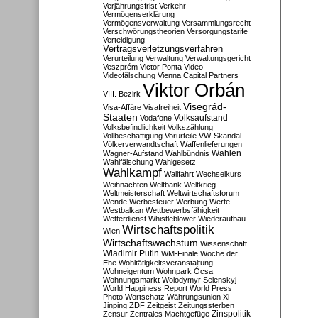
Verjährungsfrist
Verkehr
Vermögenserklärung
Vermögensverwaltung
Versammlungsrecht
Verschwörungstheorien
Versorgungstarife
Verteidigung
Vertragsverletzungsverfahren
Verurteilung
Verwaltung
Verwaltungsgericht
Veszprém
Victor Ponta
Video
Videofälschung
Vienna Capital Partners
Viktor Orbán
VIII. Bezirk
Visegrád-
Visa-Affäre
Visafreiheit
Staaten
Vodafone
Volksaufstand
Volksbefindlichkeit
Volkszählung
Vollbeschäftigung
Vorurteile
VW-Skandal
Völkerverwandtschaft
Waffenlieferungen
Wahlen
Wagner-Aufstand
Wahlbündnis
Wahlfälschung
Wahlgesetz
Wahlkampf
Wallfahrt
Wechselkurs
Weihnachten
Weltbank
Weltkrieg
Weltmeisterschaft
Weltwirtschaftsforum
Wende
Werbesteuer
Werbung
Werte
Westbalkan
Wettbewerbsfähigkeit
Wetterdienst
Whistleblower
Wiederaufbau
Wirtschaftspolitik
Wien
Wirtschaftswachstum
Wissenschaft
Wladimir Putin
WM-Finale
Woche der
Ehe
Wohltätigkeitsveranstaltung
Wohneigentum
Wohnpark Ócsa
Wohnungsmarkt
Wolodymyr Selenskyj
World Happiness Report
World Press
Photo
Wortschatz
Währungsunion
Xi
Jinping
ZDF
Zeitgeist
Zeitungssterben
Zensur
Zentrales Machtgefüge
Zinspolitik