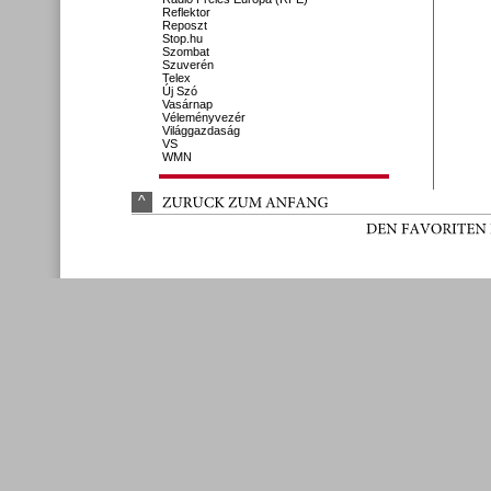
Reflektor
Reposzt
Stop.hu
Szombat
Szuverén
Telex
Új Szó
Vasárnap
Véleményvezér
Világgazdaság
VS
WMN
^
ZURÜ
CK 
ZUM 
ANFANG
DEN 
FAVORITEN 