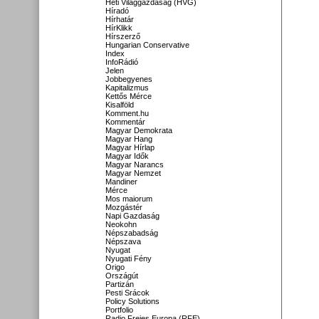
Heti Világgazdaság (HVG)
Híradó
Hírhatár
HírKlikk
Hírszerző
Hungarian Conservative
Index
InfoRádió
Jelen
Jobbegyenes
Kapitalizmus
Kettős Mérce
Kisalföld
Komment.hu
Kommentár
Magyar Demokrata
Magyar Hang
Magyar Hírlap
Magyar Idők
Magyar Narancs
Magyar Nemzet
Mandiner
Mérce
Mos maiorum
Mozgástér
Napi Gazdaság
Neokohn
Népszabadság
Népszava
Nyugat
Nyugati Fény
Origo
Országút
Partizán
Pesti Srácok
Policy Solutions
Portfolio
Radio Freies Europa (RFE)