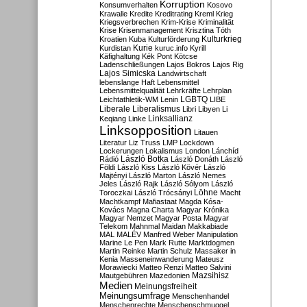
Korruption
Konsumverhalten
Kosovo
Krawalle
Kredite
Kreditrating
Kreml
Krieg
Kriegsverbrechen
Krim-Krise
Kriminalität
Krise
Krisenmanagement
Krisztina Tóth
Kulturkrieg
Kroatien
Kuba
Kulturförderung
Kurdistan
Kurie
kuruc.info
Kyrill
Käfighaltung
Kék Pont
Kötcse
Ladenschließungen
Lajos Bokros
Lajos Rig
Lajos Simicska
Landwirtschaft
lebenslange Haft
Lebensmittel
Lebensmittelqualität
Lehrkräfte
Lehrplan
LGBTQ
Leichtathletik-WM
Lenin
LIBE
Liberale
Liberalismus
Libri
Libyen
Li
Linksallianz
Keqiang
Linke
Linksopposition
Litauen
Literatur
Liz Truss
LMP
Lockdown
Lockerungen
Lokalismus
London
Lánchíd
Rádió
László Botka
László Donáth
László
Földi
László Kiss
László Kövér
László
Majtényi
László Marton
László Nemes
Jeles
László Rajk
László Sólyom
László
Löhne
Toroczkai
László Trócsányi
Macht
Machtkampf
Mafiastaat
Magda Kósa-
Kovács
Magna Charta
Magyar Krónika
Magyar Nemzet
Magyar Posta
Magyar
Telekom
Mahnmal
Maidan
Makkabiade
MAL
MALÉV
Manfred Weber
Manipulation
Marine Le Pen
Mark Rutte
Marktdogmen
Martin Reinke
Martin Schulz
Massaker in
Kenia
Masseneinwanderung
Mateusz
Morawiecki
Matteo Renzi
Matteo Salvini
Mautgebühren
Mazedonien
Mazsihisz
Medien
Meinungsfreiheit
Meinungsumfrage
Menschenhandel
Menschenrechte
Menschenschmuggel