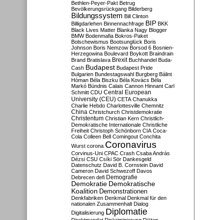
Bethlen-Peyer-Pakt
Betrug
Bevölkerungsrückgang
Bilderberg
Bildungssystem
Bill Clinton
BIP
Billigdarlehen
Binnennachfrage
BKK
Black Lives Matter
Blanka Nagy
Blogger
BMW
Bodenmafia
Bokros-Paket
Bolschewismus
Bootsunglück
Boris
Johnson
Boris Nemzow
Borsod 6
Bosnien-
Herzegowina
Boulevard
Boykott
Braindrain
Brexit
Brand
Bratislava
Buchhandel
Buda-
Budapest
Cash
Budapest Pride
Bulgarien
Bundestagswahl
Burgberg
Bálint
Hóman
Béla Biszku
Béla Kovács
Béla
Markó
Bündnis
Calais
Cannon Hinnant
Carl
Central European
Schmitt
CDU
University (CEU)
CETA
Chanukka
Charlie Hebdo
Charlottesville
Chemnitz
China
Christchurch
Christdemokratie
Christentum
Christian Kern
Christlich-
Demokratische Internationale
Christliche
Freiheit
Christoph Schönborn
CIA
Coca-
Cola
Colleen Bell
Comingout
Conchita
Coronavirus
Wurst
corona
Corvinus-Uni
CPAC
Crash
Csaba András
Dézsi
CSU
Csíki Sör
Dankesgeld
Datenschutz
David B. Cornstein
David
Cameron
David Schwezoff
Davos
Demografie
Debrecen
defi
Demokratie
Demokratische
Koalition
Demonstrationen
Denkfabriken
Denkmal
Denkmal für den
nationalen Zusammenhalt
Dialog
Diplomatie
Digitalisierung