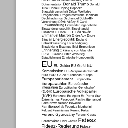
Direktmandat
Diskriminierung
Diäten
Donald Trump
Dokumentation
Donald
Tusk
Donau
Doping
Doppelte
Staatsbürgerschaft
Dritter Weltkrieg
Drogenpolitik
Drogentestpflicht
Dschihad
Dschihadismus
Dschungel
Dublin-III-
Verordnung
Dávid Vitézy
E-Card
Einwanderung
Einwanderungsdebatte
Einwanderungspolitik
Einzelhandel
Elisabeth II.
Eliten
ELTE
Előd Novák
Emmanuel Macron
Endre Ady
Endre
Energiepolitik
Ságvári
England
Entradikalisierung
Entschädigung
Entwicklung
Erasmus
Erbil
Ergebnisse
Erinnerung
Erklärung von Alba Iulia
ERSTE Group
Erster Weltkrieg
Establishment
Ethnische Homogenität
EU
EU-
EU-Gelder
EU-Gipfel
Kommission
EU-Ratspräsidentschaft
Euro
EURO 2020
Eurobonds
Europa
Europaparlament
Europapolitik
Europawahlen
Europäische
Integration
Europäischer Gerichtshof
Europäische Volkspartei
(EuGH)
(EVP)
Eurozone
Ex-Agent
Ex-Porno-Star
Extremismus
Facebook
Fachkräftemangel
Fake News
falsche Beweise
Familienpolitik
Federica Mogherini
Felcsút
Feminismus
Ferenc Falus
Ferenc Gyurcsány
Ferenc Krausz
Fidesz
Ferencváros
Fidel Castro
Fidesz-Regierung
Fidesz-