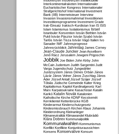
Inslovenzen
Insolvenzen
Intellektuelle
Interkontinentalraketen
Internationaler
Eucharistischer Kongress
Internationaler
Strafgerichtshof
International Investment
Bank (IIB)
Internetsteuer
Interview
Invasion
Invasionsmahnmal
Investitionen
Investitionsprogramme
Investment Grade
Irak-Einsatz
Irakisch-Kurdistan
Iran
IS
ISIS
Israel
Islam
Islamismus
Isolationismus
Istanbuler Konvention
István Bethlen
István
Pukli
István Pásztor
István Szabó
István
Tarlós
István Tisza
István Vágó
Italien
Ivo
Sanader
IWF
Jahresprognose
Jahrestag
Jahresrückblick
James Corney
Jean-Claude Juncker
Jean Asselborn
Jenő Rácz
Jerusalem
Jewgeni Prigoschin
Jobbik
Joe Biden
John Kirby
John
McCain
Judentum
Judith Sargentini
Judit
Varga
Jugendschutz
Jungwähler
Justizsystem
János Dénes Orbán
János
Lázár
János Volner
János Zuschlag
János
Áder
József Antall
József Szájer
József
Tóbiás
Jüdische Gemeinde
Kalter Krieg
Kapitalismus
Kapitol
Kardinalgesetz
Karl
Marx
Karpatoukraine
Kasachstan
Katalin
Katalin Novák
Karikó
Katalonien
Katholische Kirche
KDNP
Kecskemét
Kernklientel
Kettenbrücke
KGB
Kinderarmut
Kinderschutzgesetz
Kindesmissbrauch
Kirchen
Klaus Johannis
Kleiderordnung
Kleinanleger
Klimaneutralität
Klimawandel
Klubrádió
Klára Dobrev
Kommunalpolitik
Kommunalwahlen
Kommunismus
Konflikt
Konflikte
Konjunkturaussichten
Konservative
Konsens
Konsum