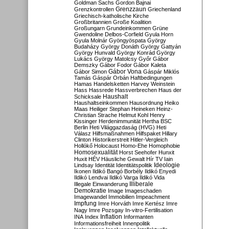
Goldman Sachs
Gordon Bajnai
Grenzzaun
Grenzkontrollen
Griechenland
Griechisch-katholische Kirche
Großbritannien
Große Koalition
Großungarn
Grundeinkommen
Grüne
Gwendoline Delbos-Corfield
Gyula Horn
Gyula Molnár
Gyöngyöspata
György
Budaházy
György Donáth
György Gattyán
György Hunvald
György Konrád
György
Lukács
György Matolcsy
Győr
Gábor
Demszky
Gábor Fodor
Gábor Kaleta
Gábor Vona
Gábor Simon
Gáspár Miklós
Tamás
Gáspár Orbán
Haftbedingungen
Hamas
Handelsketten
Harvey Weinstein
Hass
Hassrede
Hassverbrechen
Haus der
Haushalt
Schicksale
Haushaltseinkommen
Hausordnung
Heiko
Maas
Heiliger Stephan
Heineken
Heinz-
Christian Strache
Helmut Kohl
Henry
Kissinger
Herdenimmunität
Hertha BSC
Berlin
Heti Világgazdaság (HVG)
Heti
Válasz
Hilfsmaßnahmen
Hilfspaket
Hillary
Clinton
Historikerstreit
Hitler-Vergleich
Hollókő
Holocaust
Homo-Ehe
Homophobie
Homosexualität
Horst Seehofer
Hunxit
Huxit
HÉV
Häusliche Gewalt
Hír TV
Iain
Lindsay
Identität
Identitätspolitik
Ideologie
Ikonen
Ildikó Bangó Borbély
Ildikó Enyedi
Ildikó Lendvai
Ildikó Varga
Ildikó Vida
Illiberale
Illegale Einwanderung
Demokratie
Image
Imageschaden
Imagewandel
Immobilien
Impeachment
Impfung
Imre Horváth
Imre Kertész
Imre
Nagy
Imre Pozsgay
In-vitro-Fertilisation
Inflation
INA
Index
Informanten
Informationsfreiheit
Innenpolitik