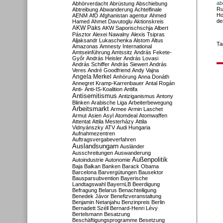
ab
Abhörverdacht
Abrüstung
Abschiebung
Ru
Abtreibung
Abwanderung
Achtelfinale
Ho
AENM
AfD
Afghanistan
agentur
Ahmed
de
Hamed
Ahmet Davutoglu
Aktionskreis
AKW Paks
AKW Saporischschja
Albert
Pásztor
Alexei Nawalny
Alexis Tsipras
Aljaksandr Lukaschenka
Alstom
Altus
Ta
Amazonas
Amnesty International
Amtseinführung
Amtssitz
András Fekete-
Győr
András Heisler
András Lovasi
András Schiffer
András Siewert
András
Veres
André Goodfriend
Andy Vajna
Angela Merkel
Anhörung
Anna Donáth
Annegret Kramp-Karrenbauer
Antal Rogán
Anti-
Anti-IS-Koalition
Antifa
Antisemitismus
Antiziganismus
Antony
Blinken
Arabische Liga
Arbeiterbewegung
Arbeitsmarkt
Armee
Armin Laschet
Armut
Asien
Asyl
Atomdeal
Atomwaffen
Attentat
Attila Mesterházy
Attila
Vidnyánszky
ATV
Audi Hungaria
Aufnahmezentren
Auftragsvergabeverfahren
Auslandsungarn
Ausländer
Ausschreitungen
Auswanderung
Außenpolitik
Autoindustrie
Autonomie
Baja
Balkan
Banken
Barack Obama
Barcelona
Barvergütungen
Bausektor
Bausparsubvention
Bayerische
Landtagswahl
BayernLB
Beerdigung
Befragung
Belarus
Benachteiligung
Benedek Jávor
Benefizveranstaltung
Benjamin Netanjahu
Benzinpreis
Berlin
Bernadett Széll
Bernard-Henri Lévy
Bertelsmann
Besatzung
Beschäftigungsprogramme
Besetzung