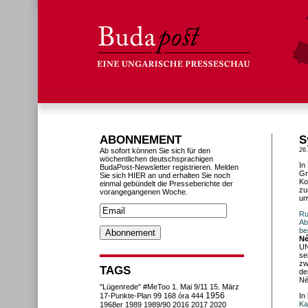
ABONNEMENT
S
Ab sofort können Sie sich für den
26
wöchentlichen deutschsprachigen
In
BudaPost-Newsletter registrieren. Melden
Gr
Sie sich HIER an und erhalten Sie noch
Ko
einmal gebündelt die Presseberichte der
zu
vorangegangenen Woche.
un
Ru
Ab
be
Né
UN
se
zw
TAGS
de
Né
"Lügenrede"
#MeToo
1. Mai
9/11
15. März
1956
17-Punkte-Plan
99
168 óra
444
In
Ka
1968er
1989
1989/90
2016
2017
2020