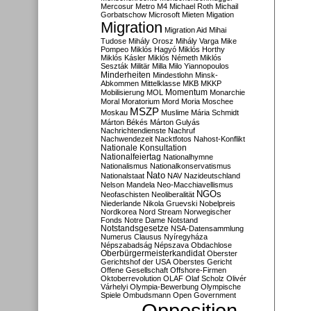
Mercosur
Metro M4
Michael Roth
Michail
Gorbatschow
Microsoft
Mieten
Migation
Migration
Migration Aid
Mihai
Tudose
Mihály Orosz
Mihály Varga
Mike
Pompeo
Miklós Hagyó
Miklós Horthy
Miklós Kásler
Miklós Németh
Miklós
Seszták
Militär
Milla
Milo Yiannopoulos
Minderheiten
Mindestlohn
Minsk-
Abkommen
Mittelklasse
MKB
MKKP
Momentum
Mobilisierung
MOL
Monarchie
Moral
Moratorium
Mord
Moria
Moschee
MSZP
Moskau
Muslime
Mária Schmidt
Márton Békés
Márton Gulyás
Nachrichtendienste
Nachruf
Nachwendezeit
Nacktfotos
Nahost-Konflikt
Nationale Konsultation
Nationalfeiertag
Nationalhymne
Nationalismus
Nationalkonservatismus
Nato
Nationalstaat
NAV
Nazideutschland
Nelson Mandela
Neo-Macchiavellismus
NGOs
Neofaschisten
Neoliberalität
Niederlande
Nikola Gruevski
Nobelpreis
Nordkorea
Nord Stream
Norwegischer
Fonds
Notre Dame
Notstand
Notstandsgesetze
NSA-Datensammlung
Numerus Clausus
Nyíregyháza
Népszabadság
Népszava
Obdachlose
Oberbürgermeisterkandidat
Oberster
Gerichtshof der USA
Oberstes Gericht
Offene Gesellschaft
Offshore-Firmen
Oktoberrevolution
OLAF
Olaf Scholz
Olivér
Várhelyi
Olympia-Bewerbung
Olympische
Spiele
Ombudsmann
Open Government
Opposition