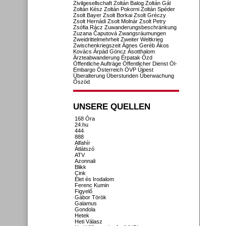
Zivilgesellschaft
Zoltán Balog
Zoltán Gál
Zoltán Kész
Zoltán Pokorni
Zoltán Spéder
Zsolt Bayer
Zsolt Borkai
Zsolt Gréczy
Zsolt Hernádi
Zsolt Molnár
Zsolt Petry
Zsófia Rácz
Zuwanderungsbeschränkung
Zuzana Čaputová
Zwangsräumungen
Zweidrittelmehrheit
Zweiter Weltkrieg
Zwischenkriegszeit
Ágnes Geréb
Ákos
Kovács
Árpád Göncz
Ásotthalom
Ärzteabwanderung
Érpatak
Ózd
Öffentliche Aufträge
Öffentlicher Dienst
Öl-
Embargo
Österreich
ÖVP
Újpest
Überalterung
Überstunden
Überwachung
Őszöd
UNSERE QUELLEN
168 Óra
24.hu
444
888
Alfahír
Átlátszó
ATV
Azonnali
Blikk
Cink
Élet és Irodalom
Ferenc Kumin
Figyelő
Gábor Török
Galamus
Gondola
Hetek
Heti Válasz