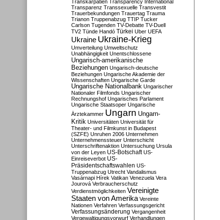
Transkarpatien
Transparency International
Transparenz
Transsexuelle
Transvestit
Trauerbekundungen
Trauertag
Trauma
Trianon
Truppenabzug
TTIP
Tucker
Carlson
Tugenden
TV-Debatte
TV-Duell
Türkei
TV2
Tünde Handó
Uber
UEFA
Ukraine-Krieg
Ukraine
Umverteilung
Umweltschutz
Unabhängigkeit
Unentschlossene
Ungarisch-amerikanische
Beziehungen
Ungarisch-deutsche
Beziehungen
Ungarische Akademie der
Wissenschaften
Ungarische Garde
Ungarische Nationalbank
Ungarischer
Nationaler Filmfonds
Ungarischer
Rechnungshof
Ungarisches Parlament
Ungarische Staatsoper
Ungarische
Ungarn
Ungarn-
Ärztekammer
Kritik
Universitäten
Universität für
Theater- und Filmkunst in Budapest
(SZFE)
Unruhen 2006
Unternehmen
Unternehmenssteuer
Unterschicht
Unterschriftenaktion
Untersuchung
Ursula
US-Botschaft
von der Leyen
US-
US-
Einreiseverbot
Präsidentschaftswahlen
US-
Truppenabzug
Utrecht
Vandalismus
Vasárnapi Hírek
Vatikan
Venezuela
Vera
Jourová
Verbraucherschutz
Vereinigte
Verdienstmöglichkeiten
Staaten von Amerika
Vereinte
Nationen
Verfahren
Verfassungsgericht
Verfassungsänderung
Vergangenheit
Vergewaltigungsvorwurf
Verhandlungen