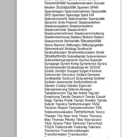
Souveränität
Sozialdemokraten
Soziale
Sozialpolitik
Medien
Spanien
SPAR
Spareinlagen
Sparmaßnahmen
Sparpolitik
SPD
Spenden
Spionage
Spirit FM
Spitzelvorwürfe
Spitzenämter
Sportpolitik
Sprache
Srđa Popović
Staatsanleihen
Staatsausgaben
Staatspräsident
Staatssekretär
Staatsstreich
Staatsunternehmen
Staatsverschuldung
Stadtentwicklung
Stafano Bottoni
Station
Steuerpolitik
Statuenstreit
Sterbehilfe
Steve Bannon
Stiftungen
Stiftungsgelder
Stimmenkauf
Strabag
Strafrecht
Strafzahlungen
Straßenblockaden
Streik
Strukturfonds
Subsidiarität
Subventionen
Subventionsprogramm
Suchoi Superjet
Synagoge
Syrien-Krieg
Syrienkrise
Syriza
Systemwandel
Szabadság tér
SZDSZ
Szebb Jövőért
Szeged
Sziget-Festival
Szilveszter Ókovács
Szilárd Demeter
Szolidaritás
Szárszó
Századvég
Székler
Székler-Autonomie
Székésféhervár
Sándor Csányi
Sándor Egervári
Säkularisierung
Sólyom Airways
Tabaklizenzen
Tag der Arbeit
Tag der
Empörung
Tamás Deutsch
Tamás Gaudi-
Nagy
Tamás Portik
Tamás Sneider
Tamás
Sulyok
Tapolca
Tarifsenkungen
TASZ
Tavares-Report
Taxiunternehmen
TEK
Terrorismus
Telekommunikation
Tesco
Theater
The New York Times
Theresa
May
Thomas Piketty
Tibor Navracsics
Tibor Szanyi
Tibor Várkonyi
Tierschutz
TISZA
Todesstrafe
Todestag
Toleranz
Tourismus
Transferzahlungen
Transformation
Transitzonen