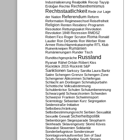
Industrialisierung
Realpolitik
Recep Tayyip
Rechtsextremismus
Erdoğan
Rechte
Rechtsstaatlichkeit
Rede zur Lage
Referendum
der Nation
Reform
Reformation
Regimewechsel
Reisefreiheit
Religion
Renten
Residenz-Programm
Resolution
Rettungspaket
Revolution
Revolution 1848
Rezession
RMDSZ
Roma
Robert Fico
Roger Scruton
Ronald
Lauder
Ron DeSantis
Ron Werber
Rote
Armee
Rotschlammkatastrophe
RTL Klub
Ruinenkneipen
Rumänien
Rumänienungarn
Runder Tisch
Russland
Rundtischgespräche
Ryanair
Ráhel Orbán
Róbert Kiss
Rückblick 2015
Rücktritt
S&P
Sanktionen
Sarkozy
Sarolta Laura Baritz
Satire
Schengen-Grenze
Schengen-Zone
Schengener Abkommen
Schiefergas
Schlacht am Donbogen
Schmalspurbahn
Schottische Volksabstimmung
Schuldenkrise
Schulen
Schulumbenennung
Schwarzgeld
Schwarzkonten
Schweden
Schweizer Franken
Schwimmsport
Scientology
Sebastian Kurz
Segregation
Seidenstraße-Initiative
Selbstbeschränkung
Selbstbestimmungsrecht
Serbien
Sexualität
Sicherheitspolitik
Sexuelle Gewalt
Siebenbürgen
Siegesparade
Sinopharm
Skinheads
Sklavengesetz
Slomó Köves
Slowakei
Slowenien
Solidarität
Sonderbefugnisse
Sondersteuer
Sonntagsverkaufsverbot
Son of Saul
South-Stream-Pipeline
South Stream