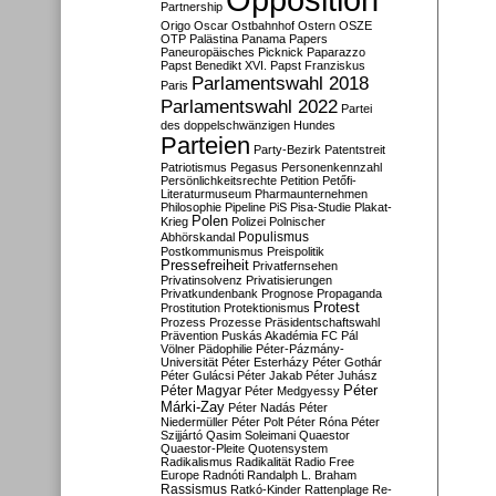
Partnership
Origo
Oscar
Ostbahnhof
Ostern
OSZE
OTP
Palästina
Panama Papers
Paneuropäisches Picknick
Paparazzo
Papst Benedikt XVI.
Papst Franziskus
Parlamentswahl 2018
Paris
Parlamentswahl 2022
Partei
des doppelschwänzigen Hundes
Parteien
Party-Bezirk
Patentstreit
Patriotismus
Pegasus
Personenkennzahl
Persönlichkeitsrechte
Petition
Petőfi-
Literaturmuseum
Pharmaunternehmen
Philosophie
Pipeline
PiS
Pisa-Studie
Plakat-
Polen
Krieg
Polizei
Polnischer
Populismus
Abhörskandal
Postkommunismus
Preispolitik
Pressefreiheit
Privatfernsehen
Privatinsolvenz
Privatisierungen
Privatkundenbank
Prognose
Propaganda
Protest
Prostitution
Protektionismus
Prozess
Prozesse
Präsidentschaftswahl
Prävention
Puskás Akadémia FC
Pál
Völner
Pädophilie
Péter-Pázmány-
Universität
Péter Esterházy
Péter Gothár
Péter Gulácsi
Péter Jakab
Péter Juhász
Péter
Péter Magyar
Péter Medgyessy
Márki-Zay
Péter Nadás
Péter
Niedermüller
Péter Polt
Péter Róna
Péter
Szijjártó
Qasim Soleimani
Quaestor
Quaestor-Pleite
Quotensystem
Radikalismus
Radikalität
Radio Free
Europe
Radnóti
Randalph L. Braham
Rassismus
Ratkó-Kinder
Rattenplage
Re-