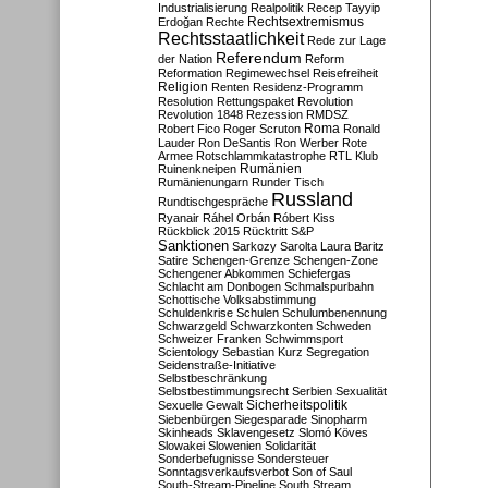
Industrialisierung
Realpolitik
Recep Tayyip
Rechtsextremismus
Erdoğan
Rechte
Rechtsstaatlichkeit
Rede zur Lage
Referendum
der Nation
Reform
Reformation
Regimewechsel
Reisefreiheit
Religion
Renten
Residenz-Programm
Resolution
Rettungspaket
Revolution
Revolution 1848
Rezession
RMDSZ
Roma
Robert Fico
Roger Scruton
Ronald
Lauder
Ron DeSantis
Ron Werber
Rote
Armee
Rotschlammkatastrophe
RTL Klub
Ruinenkneipen
Rumänien
Rumänienungarn
Runder Tisch
Russland
Rundtischgespräche
Ryanair
Ráhel Orbán
Róbert Kiss
Rückblick 2015
Rücktritt
S&P
Sanktionen
Sarkozy
Sarolta Laura Baritz
Satire
Schengen-Grenze
Schengen-Zone
Schengener Abkommen
Schiefergas
Schlacht am Donbogen
Schmalspurbahn
Schottische Volksabstimmung
Schuldenkrise
Schulen
Schulumbenennung
Schwarzgeld
Schwarzkonten
Schweden
Schweizer Franken
Schwimmsport
Scientology
Sebastian Kurz
Segregation
Seidenstraße-Initiative
Selbstbeschränkung
Selbstbestimmungsrecht
Serbien
Sexualität
Sicherheitspolitik
Sexuelle Gewalt
Siebenbürgen
Siegesparade
Sinopharm
Skinheads
Sklavengesetz
Slomó Köves
Slowakei
Slowenien
Solidarität
Sonderbefugnisse
Sondersteuer
Sonntagsverkaufsverbot
Son of Saul
South-Stream-Pipeline
South Stream