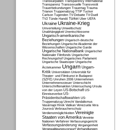
Transkarpatien
Transparency International
Transparenz
Transsexuelle
Transvestit
Trauerbekundungen
Trauertag
Trauma
Trianon
Truppenabzug
TTIP
Tucker
Carlson
Tugenden
TV-Debatte
TV-Duell
Türkei
TV2
Tünde Handó
Uber
UEFA
Ukraine-Krieg
Ukraine
Umverteilung
Umweltschutz
Unabhängigkeit
Unentschlossene
Ungarisch-amerikanische
Beziehungen
Ungarisch-deutsche
Beziehungen
Ungarische Akademie der
Wissenschaften
Ungarische Garde
Ungarische Nationalbank
Ungarischer
Nationaler Filmfonds
Ungarischer
Rechnungshof
Ungarisches Parlament
Ungarische Staatsoper
Ungarische
Ungarn
Ungarn-
Ärztekammer
Kritik
Universitäten
Universität für
Theater- und Filmkunst in Budapest
(SZFE)
Unruhen 2006
Unternehmen
Unternehmenssteuer
Unterschicht
Unterschriftenaktion
Untersuchung
Ursula
US-Botschaft
von der Leyen
US-
US-
Einreiseverbot
Präsidentschaftswahlen
US-
Truppenabzug
Utrecht
Vandalismus
Vasárnapi Hírek
Vatikan
Venezuela
Vera
Jourová
Verbraucherschutz
Vereinigte
Verdienstmöglichkeiten
Staaten von Amerika
Vereinte
Nationen
Verfahren
Verfassungsgericht
Verfassungsänderung
Vergangenheit
Vergewaltigungsvorwurf
Verhandlungen