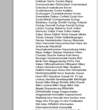
Goldman Sachs
Gordon Bajnai
Grenzzaun
Grenzkontrollen
Griechenland
Griechisch-katholische Kirche
Großbritannien
Große Koalition
Großungarn
Grundeinkommen
Grüne
Gwendoline Delbos-Corfield
Gyula Horn
Gyula Molnár
Gyöngyöspata
György
Budaházy
György Donáth
György Gattyán
György Hunvald
György Konrád
György
Lukács
György Matolcsy
Győr
Gábor
Demszky
Gábor Fodor
Gábor Kaleta
Gábor Vona
Gábor Simon
Gáspár Miklós
Tamás
Gáspár Orbán
Haftbedingungen
Hamas
Handelsketten
Harvey Weinstein
Hass
Hassrede
Hassverbrechen
Haus der
Haushalt
Schicksale
Haushaltseinkommen
Hausordnung
Heiko
Maas
Heiliger Stephan
Heineken
Heinz-
Christian Strache
Helmut Kohl
Henry
Kissinger
Herdenimmunität
Hertha BSC
Berlin
Heti Világgazdaság (HVG)
Heti
Válasz
Hilfsmaßnahmen
Hilfspaket
Hillary
Clinton
Historikerstreit
Hitler-Vergleich
Hollókő
Holocaust
Homo-Ehe
Homophobie
Homosexualität
Horst Seehofer
Hunxit
Huxit
HÉV
Häusliche Gewalt
Hír TV
Iain
Lindsay
Identität
Identitätspolitik
Ideologie
Ikonen
Ildikó Bangó Borbély
Ildikó Enyedi
Ildikó Lendvai
Ildikó Varga
Ildikó Vida
Illiberale
Illegale Einwanderung
Demokratie
Image
Imageschaden
Imagewandel
Immobilien
Impeachment
Impfung
Imre Horváth
Imre Kertész
Imre
Nagy
Imre Pozsgay
In-vitro-Fertilisation
Inflation
INA
Index
Informanten
Informationsfreiheit
Innenpolitik