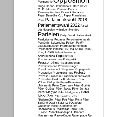
Partnership
Origo
Oscar
Ostbahnhof
Ostern
OSZE
OTP
Palästina
Panama Papers
Paneuropäisches Picknick
Paparazzo
Papst Benedikt XVI.
Papst Franziskus
Parlamentswahl 2018
Paris
Parlamentswahl 2022
Partei
des doppelschwänzigen Hundes
Parteien
Party-Bezirk
Patentstreit
Patriotismus
Pegasus
Personenkennzahl
Persönlichkeitsrechte
Petition
Petőfi-
Literaturmuseum
Pharmaunternehmen
Philosophie
Pipeline
PiS
Pisa-Studie
Plakat-
Polen
Krieg
Polizei
Polnischer
Populismus
Abhörskandal
Postkommunismus
Preispolitik
Pressefreiheit
Privatfernsehen
Privatinsolvenz
Privatisierungen
Privatkundenbank
Prognose
Propaganda
Protest
Prostitution
Protektionismus
Prozess
Prozesse
Präsidentschaftswahl
Prävention
Puskás Akadémia FC
Pál
Völner
Pädophilie
Péter-Pázmány-
Universität
Péter Esterházy
Péter Gothár
Péter Gulácsi
Péter Jakab
Péter Juhász
Péter
Péter Magyar
Péter Medgyessy
Márki-Zay
Péter Nadás
Péter
Niedermüller
Péter Polt
Péter Róna
Péter
Szijjártó
Qasim Soleimani
Quaestor
Quaestor-Pleite
Quotensystem
Radikalismus
Radikalität
Radio Free
Europe
Radnóti
Randalph L. Braham
Rassismus
Ratkó-Kinder
Rattenplage
Re-