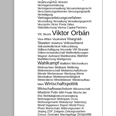
Verjährungsfrist
Verkehr
Vermögenserklärung
Vermögensverwaltung
Versammlungsrecht
Verschwörungstheorien
Versorgungstarife
Verteidigung
Vertragsverletzungsverfahren
Verurteilung
Verwaltung
Verwaltungsgericht
Veszprém
Victor Ponta
Video
Videofälschung
Vienna Capital Partners
Viktor Orbán
VIII. Bezirk
Visegrád-
Visa-Affäre
Visafreiheit
Staaten
Vodafone
Volksaufstand
Volksbefindlichkeit
Volkszählung
Vollbeschäftigung
Vorurteile
VW-Skandal
Völkerverwandtschaft
Waffenlieferungen
Wahlen
Wagner-Aufstand
Wahlbündnis
Wahlfälschung
Wahlgesetz
Wahlkampf
Wallfahrt
Wechselkurs
Weihnachten
Weltbank
Weltkrieg
Weltmeisterschaft
Weltwirtschaftsforum
Wende
Werbesteuer
Werbung
Werte
Westbalkan
Wettbewerbsfähigkeit
Wetterdienst
Whistleblower
Wiederaufbau
Wirtschaftspolitik
Wien
Wirtschaftswachstum
Wissenschaft
Wladimir Putin
WM-Finale
Woche der
Ehe
Wohltätigkeitsveranstaltung
Wohneigentum
Wohnpark Ócsa
Wohnungsmarkt
Wolodymyr Selenskyj
World Happiness Report
World Press
Photo
Wortschatz
Währungsunion
Xi
Jinping
ZDF
Zeitgeist
Zeitungssterben
Zensur
Zentrales Machtgefüge
Zinspolitik