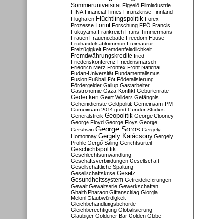
Sommeruniversität
Figyelő
Filmindustrie
FINA
Financial Times
Finanzkrise
Finnland
Flüchtlingspolitik
Flughafen
Forex-
Forint
Prozesse
Forschung
FPÖ
Francis
Fukuyama
Frankreich
Frans Timmermans
Frauen
Frauendebatte
Freedom House
Freihandelsabkommen
Freimaurer
Freizügigkeit
Fremdenfeindlichkeit
Fremdwährungskredite
fried
Friedenskonferenz
Friedensmarsch
Friedrich Merz
Frontex
Front National
Fudan-Universität
Fundamentalismus
Fusion
Fußball
Fót
Föderalisierung
Fördergelder
Gallup
Gastarbeiter
Gastronomie
Gaza-Konflikt
Geburtenrate
Gedenken
Geert Wilders
Gefängnis
Geheimdienste
Geldpolitik
Gemeinsam-PM
Gemeinsam 2014
gend
Gender Studies
Geopolitik
Generalstreik
George Clooney
George Floyd
George Floys
George
George Soros
Gershwin
Gergely
Gergely Karácsony
Homonnay
Gergely
Pröhle
Gergő Sáling
Gerichtsurteil
Geschichtspolitik
Geschlechtsumwandlung
Geschäftsverbindungen
Gesellschaft
Gesellschaftliche Spaltung
Gesetz
Gesellschaftskrise
Gesundheitssystem
Getreidelieferungen
Gewalt
Gewaltserie
Gewerkschaften
Ghaith Pharaon
Giftanschlag
Giorgia
Meloni
Glaubwürdigkeit
Gleichbehandlungsbehörde
Gleichberechtigung
Globalisierung
Gläubiger
Goldener Bär
Golden Globe