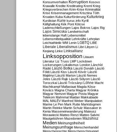
Korruption
Konsumverhalten
Kosovo
Krawalle
Kredite
Kreditrating
Kreml
Krieg
Kriegsverbrechen
Krim-Krise
Kriminalität
Krise
Krisenmanagement
Krisztina Tóth
Kulturkrieg
Kroatien
Kuba
Kulturförderung
Kurdistan
Kurie
kuruc.info
Kyrill
Käfighaltung
Kék Pont
Kötcse
Ladenschließungen
Lajos Bokros
Lajos Rig
Lajos Simicska
Landwirtschaft
lebenslange Haft
Lebensmittel
Lebensmittelqualität
Lehrkräfte
Lehrplan
LGBTQ
Leichtathletik-WM
Lenin
LIBE
Liberale
Liberalismus
Libri
Libyen
Li
Linksallianz
Keqiang
Linke
Linksopposition
Litauen
Literatur
Liz Truss
LMP
Lockdown
Lockerungen
Lokalismus
London
Lánchíd
Rádió
László Botka
László Donáth
László
Földi
László Kiss
László Kövér
László
Majtényi
László Marton
László Nemes
Jeles
László Rajk
László Sólyom
László
Löhne
Toroczkai
László Trócsányi
Macht
Machtkampf
Mafiastaat
Magda Kósa-
Kovács
Magna Charta
Magyar Krónika
Magyar Nemzet
Magyar Posta
Magyar
Telekom
Mahnmal
Maidan
Makkabiade
MAL
MALÉV
Manfred Weber
Manipulation
Marine Le Pen
Mark Rutte
Marktdogmen
Martin Reinke
Martin Schulz
Massaker in
Kenia
Masseneinwanderung
Mateusz
Morawiecki
Matteo Renzi
Matteo Salvini
Mautgebühren
Mazedonien
Mazsihisz
Medien
Meinungsfreiheit
Meinungsumfrage
Menschenhandel
Menschenrechte
Menschenschmuggel