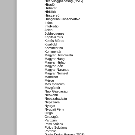
Heti Világgazdaság (HVG)
Híradó
Hírhatár
HírKlikk
Hírszerző
Hungarian Conservative
Index
InfoRádió
Jelen
Jobbegyenes
Kapitalizmus
Kettős Mérce
Kisalföld
Komment.hu
Kommentár
Magyar Demokrata
Magyar Hang
Magyar Hírlap
Magyar Idők
Magyar Narancs
Magyar Nemzet
Mandiner
Mérce
Mos maiorum
Mozgástér
Napi Gazdaság
Neokohn
Népszabadság
Népszava
Nyugat
Nyugati Fény
Origo
Országút
Partizán
Pesti Srácok
Policy Solutions
Portfolio
Radio Freies Europa (RFE)