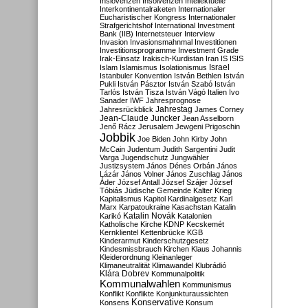
Inslovenzen
Insolvenzen
Intellektuelle
Interkontinentalraketen
Internationaler
Eucharistischer Kongress
Internationaler
Strafgerichtshof
International Investment
Bank (IIB)
Internetsteuer
Interview
Invasion
Invasionsmahnmal
Investitionen
Investitionsprogramme
Investment Grade
Irak-Einsatz
Irakisch-Kurdistan
Iran
IS
ISIS
Israel
Islam
Islamismus
Isolationismus
Istanbuler Konvention
István Bethlen
István
Pukli
István Pásztor
István Szabó
István
Tarlós
István Tisza
István Vágó
Italien
Ivo
Sanader
IWF
Jahresprognose
Jahrestag
Jahresrückblick
James Corney
Jean-Claude Juncker
Jean Asselborn
Jenő Rácz
Jerusalem
Jewgeni Prigoschin
Jobbik
Joe Biden
John Kirby
John
McCain
Judentum
Judith Sargentini
Judit
Varga
Jugendschutz
Jungwähler
Justizsystem
János Dénes Orbán
János
Lázár
János Volner
János Zuschlag
János
Áder
József Antall
József Szájer
József
Tóbiás
Jüdische Gemeinde
Kalter Krieg
Kapitalismus
Kapitol
Kardinalgesetz
Karl
Marx
Karpatoukraine
Kasachstan
Katalin
Katalin Novák
Karikó
Katalonien
Katholische Kirche
KDNP
Kecskemét
Kernklientel
Kettenbrücke
KGB
Kinderarmut
Kinderschutzgesetz
Kindesmissbrauch
Kirchen
Klaus Johannis
Kleiderordnung
Kleinanleger
Klimaneutralität
Klimawandel
Klubrádió
Klára Dobrev
Kommunalpolitik
Kommunalwahlen
Kommunismus
Konflikt
Konflikte
Konjunkturaussichten
Konservative
Konsens
Konsum