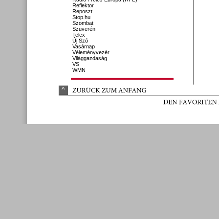
Reflektor
Reposzt
Stop.hu
Szombat
Szuverén
Telex
Új Szó
Vasárnap
Véleményvezér
Világgazdaság
VS
WMN
^
ZURÜ
CK 
ZUM 
ANFANG
DEN 
FAVORITEN 