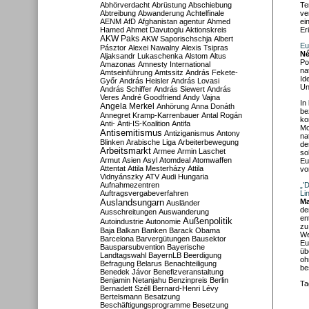
Abhörverdacht
Abrüstung
Abschiebung
Te
Abtreibung
Abwanderung
Achtelfinale
ve
AENM
AfD
Afghanistan
agentur
Ahmed
ei
Hamed
Ahmet Davutoglu
Aktionskreis
Er
AKW Paks
AKW Saporischschja
Albert
Eu
Pásztor
Alexei Nawalny
Alexis Tsipras
Né
Aljaksandr Lukaschenka
Alstom
Altus
Po
Amazonas
Amnesty International
na
Amtseinführung
Amtssitz
András Fekete-
Id
Győr
András Heisler
András Lovasi
Un
András Schiffer
András Siewert
András
Veres
André Goodfriend
Andy Vajna
In
Angela Merkel
Anhörung
Anna Donáth
be
Annegret Kramp-Karrenbauer
Antal Rogán
ko
Anti-
Anti-IS-Koalition
Antifa
Mo
Antisemitismus
Antiziganismus
Antony
na
Blinken
Arabische Liga
Arbeiterbewegung
de
Arbeitsmarkt
Armee
Armin Laschet
so
Armut
Asien
Asyl
Atomdeal
Atomwaffen
Eu
Attentat
Attila Mesterházy
Attila
vo
Vidnyánszky
ATV
Audi Hungaria
Aufnahmezentren
„’
Auftragsvergabeverfahren
Li
Auslandsungarn
Ma
Ausländer
de
Ausschreitungen
Auswanderung
en
Außenpolitik
Autoindustrie
Autonomie
zu
Baja
Balkan
Banken
Barack Obama
We
Barcelona
Barvergütungen
Bausektor
Eu
Bausparsubvention
Bayerische
üb
Landtagswahl
BayernLB
Beerdigung
oh
Befragung
Belarus
Benachteiligung
be
Benedek Jávor
Benefizveranstaltung
Benjamin Netanjahu
Benzinpreis
Berlin
Ta
Bernadett Széll
Bernard-Henri Lévy
Bertelsmann
Besatzung
Beschäftigungsprogramme
Besetzung