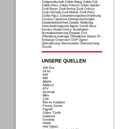
Zivilgesellschaft
Zoltán Balog
Zoltán Gál
Zoltán Kész
Zoltán Pokorni
Zoltán Spéder
Zsolt Bayer
Zsolt Borkai
Zsolt Gréczy
Zsolt Hernádi
Zsolt Molnár
Zsolt Petry
Zsófia Rácz
Zuwanderungsbeschränkung
Zuzana Čaputová
Zwangsräumungen
Zweidrittelmehrheit
Zweiter Weltkrieg
Zwischenkriegszeit
Ágnes Geréb
Ákos
Kovács
Árpád Göncz
Ásotthalom
Ärzteabwanderung
Érpatak
Ózd
Öffentliche Aufträge
Öffentlicher Dienst
Öl-
Embargo
Österreich
ÖVP
Újpest
Überalterung
Überstunden
Überwachung
Őszöd
UNSERE QUELLEN
168 Óra
24.hu
444
888
Alfahír
Átlátszó
ATV
Azonnali
Blikk
Cink
Élet és Irodalom
Ferenc Kumin
Figyelő
Gábor Török
Galamus
Gondola
Hetek
Heti Válasz