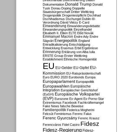
Direktmandat
Diskriminierung
Diäten
Donald Trump
Dokumentation
Donald
Tusk
Donau
Doping
Doppelte
Staatsbürgerschaft
Dritter Weltkrieg
Drogenpolitik
Drogentestpflicht
Dschihad
Dschihadismus
Dschungel
Dublin-III-
Verordnung
Dávid Vitézy
E-Card
Einwanderung
Einwanderungsdebatte
Einwanderungspolitik
Einzelhandel
Elisabeth II.
Eliten
ELTE
Előd Novák
Emmanuel Macron
Endre Ady
Endre
Energiepolitik
Ságvári
England
Entradikalisierung
Entschädigung
Entwicklung
Erasmus
Erbil
Ergebnisse
Erinnerung
Erklärung von Alba Iulia
ERSTE Group
Erster Weltkrieg
Establishment
Ethnische Homogenität
EU
EU-
EU-Gelder
EU-Gipfel
Kommission
EU-Ratspräsidentschaft
Euro
EURO 2020
Eurobonds
Europa
Europaparlament
Europapolitik
Europawahlen
Europäische
Integration
Europäischer Gerichtshof
Europäische Volkspartei
(EuGH)
(EVP)
Eurozone
Ex-Agent
Ex-Porno-Star
Extremismus
Facebook
Fachkräftemangel
Fake News
falsche Beweise
Familienpolitik
Federica Mogherini
Felcsút
Feminismus
Ferenc Falus
Ferenc Gyurcsány
Ferenc Krausz
Fidesz
Ferencváros
Fidel Castro
Fidesz-Regierung
Fidesz-