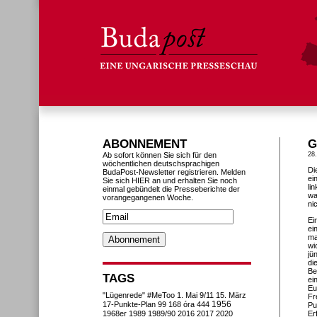
ABONNEMENT
G
Ab sofort können Sie sich für den
28
wöchentlichen deutschsprachigen
Di
BudaPost-Newsletter registrieren. Melden
ei
Sie sich HIER an und erhalten Sie noch
li
einmal gebündelt die Presseberichte der
wa
vorangegangenen Woche.
ni
Ei
ei
ma
wi
jü
di
Be
TAGS
ei
Eu
"Lügenrede"
#MeToo
1. Mai
9/11
15. März
Fr
1956
17-Punkte-Plan
99
168 óra
444
Pu
1968er
1989
1989/90
2016
2017
2020
Er