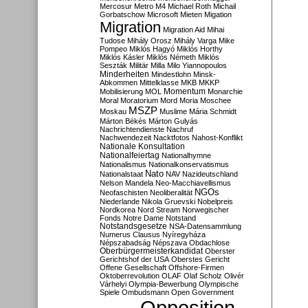
Mercosur
Metro M4
Michael Roth
Michail
Gorbatschow
Microsoft
Mieten
Migation
Migration
Migration Aid
Mihai
Tudose
Mihály Orosz
Mihály Varga
Mike
Pompeo
Miklós Hagyó
Miklós Horthy
Miklós Kásler
Miklós Németh
Miklós
Seszták
Militär
Milla
Milo Yiannopoulos
Minderheiten
Mindestlohn
Minsk-
Abkommen
Mittelklasse
MKB
MKKP
Momentum
Mobilisierung
MOL
Monarchie
Moral
Moratorium
Mord
Moria
Moschee
MSZP
Moskau
Muslime
Mária Schmidt
Márton Békés
Márton Gulyás
Nachrichtendienste
Nachruf
Nachwendezeit
Nacktfotos
Nahost-Konflikt
Nationale Konsultation
Nationalfeiertag
Nationalhymne
Nationalismus
Nationalkonservatismus
Nato
Nationalstaat
NAV
Nazideutschland
Nelson Mandela
Neo-Macchiavellismus
NGOs
Neofaschisten
Neoliberalität
Niederlande
Nikola Gruevski
Nobelpreis
Nordkorea
Nord Stream
Norwegischer
Fonds
Notre Dame
Notstand
Notstandsgesetze
NSA-Datensammlung
Numerus Clausus
Nyíregyháza
Népszabadság
Népszava
Obdachlose
Oberbürgermeisterkandidat
Oberster
Gerichtshof der USA
Oberstes Gericht
Offene Gesellschaft
Offshore-Firmen
Oktoberrevolution
OLAF
Olaf Scholz
Olivér
Várhelyi
Olympia-Bewerbung
Olympische
Spiele
Ombudsmann
Open Government
Opposition