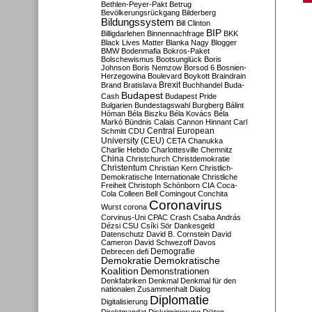
Bethlen-Peyer-Pakt
Betrug
Bevölkerungsrückgang
Bilderberg
Bildungssystem
Bill Clinton
BIP
Billigdarlehen
Binnennachfrage
BKK
Black Lives Matter
Blanka Nagy
Blogger
BMW
Bodenmafia
Bokros-Paket
Bolschewismus
Bootsunglück
Boris
Johnson
Boris Nemzow
Borsod 6
Bosnien-
Herzegowina
Boulevard
Boykott
Braindrain
Brexit
Brand
Bratislava
Buchhandel
Buda-
Budapest
Cash
Budapest Pride
Bulgarien
Bundestagswahl
Burgberg
Bálint
Hóman
Béla Biszku
Béla Kovács
Béla
Markó
Bündnis
Calais
Cannon Hinnant
Carl
Central European
Schmitt
CDU
University (CEU)
CETA
Chanukka
Charlie Hebdo
Charlottesville
Chemnitz
China
Christchurch
Christdemokratie
Christentum
Christian Kern
Christlich-
Demokratische Internationale
Christliche
Freiheit
Christoph Schönborn
CIA
Coca-
Cola
Colleen Bell
Comingout
Conchita
Coronavirus
Wurst
corona
Corvinus-Uni
CPAC
Crash
Csaba András
Dézsi
CSU
Csíki Sör
Dankesgeld
Datenschutz
David B. Cornstein
David
Cameron
David Schwezoff
Davos
Demografie
Debrecen
defi
Demokratie
Demokratische
Koalition
Demonstrationen
Denkfabriken
Denkmal
Denkmal für den
nationalen Zusammenhalt
Dialog
Diplomatie
Digitalisierung