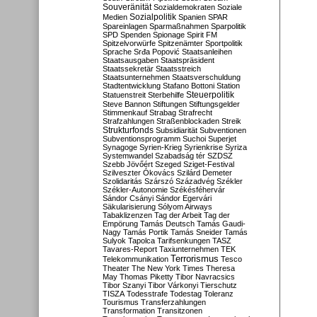
Souveränität
Sozialdemokraten
Soziale
Sozialpolitik
Medien
Spanien
SPAR
Spareinlagen
Sparmaßnahmen
Sparpolitik
SPD
Spenden
Spionage
Spirit FM
Spitzelvorwürfe
Spitzenämter
Sportpolitik
Sprache
Srđa Popović
Staatsanleihen
Staatsausgaben
Staatspräsident
Staatssekretär
Staatsstreich
Staatsunternehmen
Staatsverschuldung
Stadtentwicklung
Stafano Bottoni
Station
Steuerpolitik
Statuenstreit
Sterbehilfe
Steve Bannon
Stiftungen
Stiftungsgelder
Stimmenkauf
Strabag
Strafrecht
Strafzahlungen
Straßenblockaden
Streik
Strukturfonds
Subsidiarität
Subventionen
Subventionsprogramm
Suchoi Superjet
Synagoge
Syrien-Krieg
Syrienkrise
Syriza
Systemwandel
Szabadság tér
SZDSZ
Szebb Jövőért
Szeged
Sziget-Festival
Szilveszter Ókovács
Szilárd Demeter
Szolidaritás
Szárszó
Századvég
Székler
Székler-Autonomie
Székésféhervár
Sándor Csányi
Sándor Egervári
Säkularisierung
Sólyom Airways
Tabaklizenzen
Tag der Arbeit
Tag der
Empörung
Tamás Deutsch
Tamás Gaudi-
Nagy
Tamás Portik
Tamás Sneider
Tamás
Sulyok
Tapolca
Tarifsenkungen
TASZ
Tavares-Report
Taxiunternehmen
TEK
Terrorismus
Telekommunikation
Tesco
Theater
The New York Times
Theresa
May
Thomas Piketty
Tibor Navracsics
Tibor Szanyi
Tibor Várkonyi
Tierschutz
TISZA
Todesstrafe
Todestag
Toleranz
Tourismus
Transferzahlungen
Transformation
Transitzonen