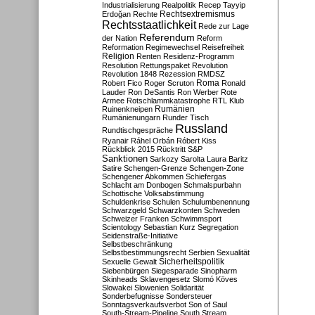
Industrialisierung
Realpolitik
Recep Tayyip
Rechtsextremismus
Erdoğan
Rechte
Rechtsstaatlichkeit
Rede zur Lage
Referendum
der Nation
Reform
Reformation
Regimewechsel
Reisefreiheit
Religion
Renten
Residenz-Programm
Resolution
Rettungspaket
Revolution
Revolution 1848
Rezession
RMDSZ
Roma
Robert Fico
Roger Scruton
Ronald
Lauder
Ron DeSantis
Ron Werber
Rote
Armee
Rotschlammkatastrophe
RTL Klub
Ruinenkneipen
Rumänien
Rumänienungarn
Runder Tisch
Russland
Rundtischgespräche
Ryanair
Ráhel Orbán
Róbert Kiss
Rückblick 2015
Rücktritt
S&P
Sanktionen
Sarkozy
Sarolta Laura Baritz
Satire
Schengen-Grenze
Schengen-Zone
Schengener Abkommen
Schiefergas
Schlacht am Donbogen
Schmalspurbahn
Schottische Volksabstimmung
Schuldenkrise
Schulen
Schulumbenennung
Schwarzgeld
Schwarzkonten
Schweden
Schweizer Franken
Schwimmsport
Scientology
Sebastian Kurz
Segregation
Seidenstraße-Initiative
Selbstbeschränkung
Selbstbestimmungsrecht
Serbien
Sexualität
Sicherheitspolitik
Sexuelle Gewalt
Siebenbürgen
Siegesparade
Sinopharm
Skinheads
Sklavengesetz
Slomó Köves
Slowakei
Slowenien
Solidarität
Sonderbefugnisse
Sondersteuer
Sonntagsverkaufsverbot
Son of Saul
South-Stream-Pipeline
South Stream