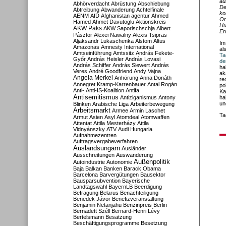
äu
Abhörverdacht
Abrüstung
Abschiebung
De
Abtreibung
Abwanderung
Achtelfinale
ko
AENM
AfD
Afghanistan
agentur
Ahmed
Or
Hamed
Ahmet Davutoglu
Aktionskreis
Hu
AKW Paks
AKW Saporischschja
Albert
Er
Pásztor
Alexei Nawalny
Alexis Tsipras
Aljaksandr Lukaschenka
Alstom
Altus
Im
Amazonas
Amnesty International
al
Amtseinführung
Amtssitz
András Fekete-
Ta
Győr
András Heisler
András Lovasi
de
András Schiffer
András Siewert
András
ha
Veres
André Goodfriend
Andy Vajna
ak
Angela Merkel
Anhörung
Anna Donáth
re
Annegret Kramp-Karrenbauer
Antal Rogán
po
Anti-
Anti-IS-Koalition
Antifa
Ka
Antisemitismus
Antiziganismus
Antony
ha
un
Blinken
Arabische Liga
Arbeiterbewegung
Arbeitsmarkt
Armee
Armin Laschet
Ta
Armut
Asien
Asyl
Atomdeal
Atomwaffen
Attentat
Attila Mesterházy
Attila
Vidnyánszky
ATV
Audi Hungaria
Aufnahmezentren
Auftragsvergabeverfahren
Auslandsungarn
Ausländer
Ausschreitungen
Auswanderung
Außenpolitik
Autoindustrie
Autonomie
Baja
Balkan
Banken
Barack Obama
Barcelona
Barvergütungen
Bausektor
Bausparsubvention
Bayerische
Landtagswahl
BayernLB
Beerdigung
Befragung
Belarus
Benachteiligung
Benedek Jávor
Benefizveranstaltung
Benjamin Netanjahu
Benzinpreis
Berlin
Bernadett Széll
Bernard-Henri Lévy
Bertelsmann
Besatzung
Beschäftigungsprogramme
Besetzung