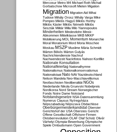
Mercosur
Metro M4
Michael Roth
Michail
Gorbatschow
Microsoft
Mieten
Migation
Migration
Migration Aid
Mihai
Tudose
Mihály Orosz
Mihály Varga
Mike
Pompeo
Miklós Hagyó
Miklós Horthy
Miklós Kásler
Miklós Németh
Miklós
Seszták
Militär
Milla
Milo Yiannopoulos
Minderheiten
Mindestlohn
Minsk-
Abkommen
Mittelklasse
MKB
MKKP
Momentum
Mobilisierung
MOL
Monarchie
Moral
Moratorium
Mord
Moria
Moschee
MSZP
Moskau
Muslime
Mária Schmidt
Márton Békés
Márton Gulyás
Nachrichtendienste
Nachruf
Nachwendezeit
Nacktfotos
Nahost-Konflikt
Nationale Konsultation
Nationalfeiertag
Nationalhymne
Nationalismus
Nationalkonservatismus
Nato
Nationalstaat
NAV
Nazideutschland
Nelson Mandela
Neo-Macchiavellismus
NGOs
Neofaschisten
Neoliberalität
Niederlande
Nikola Gruevski
Nobelpreis
Nordkorea
Nord Stream
Norwegischer
Fonds
Notre Dame
Notstand
Notstandsgesetze
NSA-Datensammlung
Numerus Clausus
Nyíregyháza
Népszabadság
Népszava
Obdachlose
Oberbürgermeisterkandidat
Oberster
Gerichtshof der USA
Oberstes Gericht
Offene Gesellschaft
Offshore-Firmen
Oktoberrevolution
OLAF
Olaf Scholz
Olivér
Várhelyi
Olympia-Bewerbung
Olympische
Spiele
Ombudsmann
Open Government
Opposition