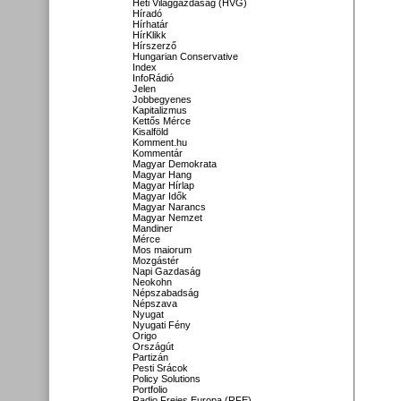
Heti Világgazdaság (HVG)
Híradó
Hírhatár
HírKlikk
Hírszerző
Hungarian Conservative
Index
InfoRádió
Jelen
Jobbegyenes
Kapitalizmus
Kettős Mérce
Kisalföld
Komment.hu
Kommentár
Magyar Demokrata
Magyar Hang
Magyar Hírlap
Magyar Idők
Magyar Narancs
Magyar Nemzet
Mandiner
Mérce
Mos maiorum
Mozgástér
Napi Gazdaság
Neokohn
Népszabadság
Népszava
Nyugat
Nyugati Fény
Origo
Országút
Partizán
Pesti Srácok
Policy Solutions
Portfolio
Radio Freies Europa (RFE)