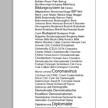
Bethlen-Peyer-Pakt
Betrug
Bevölkerungsrückgang
Bilderberg
Bildungssystem
Bill Clinton
BIP
Billigdarlehen
Binnennachfrage
BKK
Black Lives Matter
Blanka Nagy
Blogger
BMW
Bodenmafia
Bokros-Paket
Bolschewismus
Bootsunglück
Boris
Johnson
Boris Nemzow
Borsod 6
Bosnien-
Herzegowina
Boulevard
Boykott
Braindrain
Brexit
Brand
Bratislava
Buchhandel
Buda-
Budapest
Cash
Budapest Pride
Bulgarien
Bundestagswahl
Burgberg
Bálint
Hóman
Béla Biszku
Béla Kovács
Béla
Markó
Bündnis
Calais
Cannon Hinnant
Carl
Central European
Schmitt
CDU
University (CEU)
CETA
Chanukka
Charlie Hebdo
Charlottesville
Chemnitz
China
Christchurch
Christdemokratie
Christentum
Christian Kern
Christlich-
Demokratische Internationale
Christliche
Freiheit
Christoph Schönborn
CIA
Coca-
Cola
Colleen Bell
Comingout
Conchita
Coronavirus
Wurst
corona
Corvinus-Uni
CPAC
Crash
Csaba András
Dézsi
CSU
Csíki Sör
Dankesgeld
Datenschutz
David B. Cornstein
David
Cameron
David Schwezoff
Davos
Demografie
Debrecen
defi
Demokratie
Demokratische
Koalition
Demonstrationen
Denkfabriken
Denkmal
Denkmal für den
nationalen Zusammenhalt
Dialog
Diplomatie
Digitalisierung