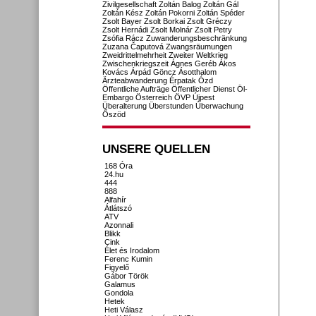
Zivilgesellschaft
Zoltán Balog
Zoltán Gál
Zoltán Kész
Zoltán Pokorni
Zoltán Spéder
Zsolt Bayer
Zsolt Borkai
Zsolt Gréczy
Zsolt Hernádi
Zsolt Molnár
Zsolt Petry
Zsófia Rácz
Zuwanderungsbeschränkung
Zuzana Čaputová
Zwangsräumungen
Zweidrittelmehrheit
Zweiter Weltkrieg
Zwischenkriegszeit
Ágnes Geréb
Ákos
Kovács
Árpád Göncz
Ásotthalom
Ärzteabwanderung
Érpatak
Ózd
Öffentliche Aufträge
Öffentlicher Dienst
Öl-
Embargo
Österreich
ÖVP
Újpest
Überalterung
Überstunden
Überwachung
Őszöd
UNSERE QUELLEN
168 Óra
24.hu
444
888
Alfahír
Átlátszó
ATV
Azonnali
Blikk
Cink
Élet és Irodalom
Ferenc Kumin
Figyelő
Gábor Török
Galamus
Gondola
Hetek
Heti Válasz