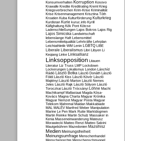
Korruption
Konsumverhalten
Kosovo
Krawalle
Kredite
Kreditrating
Kreml
Krieg
Kriegsverbrechen
Krim-Krise
Kriminalität
Krise
Krisenmanagement
Krisztina Tóth
Kulturkrieg
Kroatien
Kuba
Kulturförderung
Kurdistan
Kurie
kuruc.info
Kyrill
Käfighaltung
Kék Pont
Kötcse
Ladenschließungen
Lajos Bokros
Lajos Rig
Lajos Simicska
Landwirtschaft
lebenslange Haft
Lebensmittel
Lebensmittelqualität
Lehrkräfte
Lehrplan
LGBTQ
Leichtathletik-WM
Lenin
LIBE
Liberale
Liberalismus
Libri
Libyen
Li
Linksallianz
Keqiang
Linke
Linksopposition
Litauen
Literatur
Liz Truss
LMP
Lockdown
Lockerungen
Lokalismus
London
Lánchíd
Rádió
László Botka
László Donáth
László
Földi
László Kiss
László Kövér
László
Majtényi
László Marton
László Nemes
Jeles
László Rajk
László Sólyom
László
Löhne
Toroczkai
László Trócsányi
Macht
Machtkampf
Mafiastaat
Magda Kósa-
Kovács
Magna Charta
Magyar Krónika
Magyar Nemzet
Magyar Posta
Magyar
Telekom
Mahnmal
Maidan
Makkabiade
MAL
MALÉV
Manfred Weber
Manipulation
Marine Le Pen
Mark Rutte
Marktdogmen
Martin Reinke
Martin Schulz
Massaker in
Kenia
Masseneinwanderung
Mateusz
Morawiecki
Matteo Renzi
Matteo Salvini
Mautgebühren
Mazedonien
Mazsihisz
Medien
Meinungsfreiheit
Meinungsumfrage
Menschenhandel
Menschenrechte
Menschenschmuggel