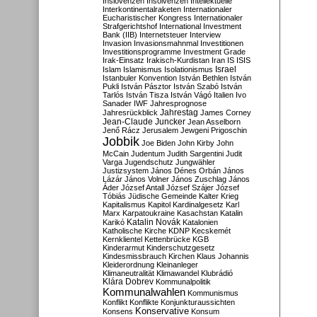
Inslovenzen
Insolvenzen
Intellektuelle
Interkontinentalraketen
Internationaler
Eucharistischer Kongress
Internationaler
Strafgerichtshof
International Investment
Bank (IIB)
Internetsteuer
Interview
Invasion
Invasionsmahnmal
Investitionen
Investitionsprogramme
Investment Grade
Irak-Einsatz
Irakisch-Kurdistan
Iran
IS
ISIS
Israel
Islam
Islamismus
Isolationismus
Istanbuler Konvention
István Bethlen
István
Pukli
István Pásztor
István Szabó
István
Tarlós
István Tisza
István Vágó
Italien
Ivo
Sanader
IWF
Jahresprognose
Jahrestag
Jahresrückblick
James Corney
Jean-Claude Juncker
Jean Asselborn
Jenő Rácz
Jerusalem
Jewgeni Prigoschin
Jobbik
Joe Biden
John Kirby
John
McCain
Judentum
Judith Sargentini
Judit
Varga
Jugendschutz
Jungwähler
Justizsystem
János Dénes Orbán
János
Lázár
János Volner
János Zuschlag
János
Áder
József Antall
József Szájer
József
Tóbiás
Jüdische Gemeinde
Kalter Krieg
Kapitalismus
Kapitol
Kardinalgesetz
Karl
Marx
Karpatoukraine
Kasachstan
Katalin
Katalin Novák
Karikó
Katalonien
Katholische Kirche
KDNP
Kecskemét
Kernklientel
Kettenbrücke
KGB
Kinderarmut
Kinderschutzgesetz
Kindesmissbrauch
Kirchen
Klaus Johannis
Kleiderordnung
Kleinanleger
Klimaneutralität
Klimawandel
Klubrádió
Klára Dobrev
Kommunalpolitik
Kommunalwahlen
Kommunismus
Konflikt
Konflikte
Konjunkturaussichten
Konservative
Konsens
Konsum