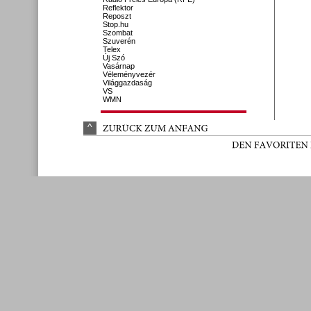
Reflektor
Reposzt
Stop.hu
Szombat
Szuverén
Telex
Új Szó
Vasárnap
Véleményvezér
Világgazdaság
VS
WMN
^
ZURÜ
CK 
ZUM 
ANFANG
DEN 
FAVORITEN 