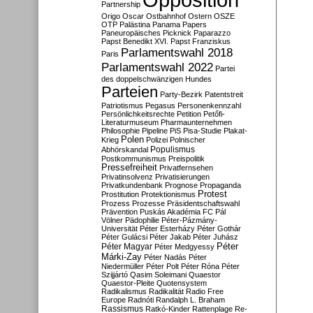
Partnership
Origo
Oscar
Ostbahnhof
Ostern
OSZE
OTP
Palästina
Panama Papers
Paneuropäisches Picknick
Paparazzo
Papst Benedikt XVI.
Papst Franziskus
Parlamentswahl 2018
Paris
Parlamentswahl 2022
Partei
des doppelschwänzigen Hundes
Parteien
Party-Bezirk
Patentstreit
Patriotismus
Pegasus
Personenkennzahl
Persönlichkeitsrechte
Petition
Petőfi-
Literaturmuseum
Pharmaunternehmen
Philosophie
Pipeline
PiS
Pisa-Studie
Plakat-
Polen
Krieg
Polizei
Polnischer
Populismus
Abhörskandal
Postkommunismus
Preispolitik
Pressefreiheit
Privatfernsehen
Privatinsolvenz
Privatisierungen
Privatkundenbank
Prognose
Propaganda
Protest
Prostitution
Protektionismus
Prozess
Prozesse
Präsidentschaftswahl
Prävention
Puskás Akadémia FC
Pál
Völner
Pädophilie
Péter-Pázmány-
Universität
Péter Esterházy
Péter Gothár
Péter Gulácsi
Péter Jakab
Péter Juhász
Péter
Péter Magyar
Péter Medgyessy
Márki-Zay
Péter Nadás
Péter
Niedermüller
Péter Polt
Péter Róna
Péter
Szijjártó
Qasim Soleimani
Quaestor
Quaestor-Pleite
Quotensystem
Radikalismus
Radikalität
Radio Free
Europe
Radnóti
Randalph L. Braham
Rassismus
Ratkó-Kinder
Rattenplage
Re-