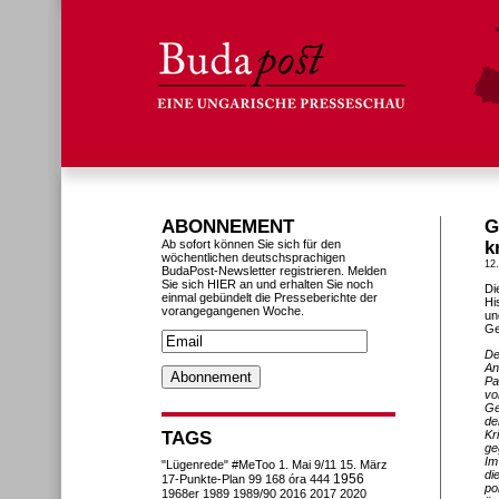
ABONNEMENT
G
Ab sofort können Sie sich für den
k
wöchentlichen deutschsprachigen
12
BudaPost-Newsletter registrieren. Melden
Sie sich HIER an und erhalten Sie noch
Di
einmal gebündelt die Presseberichte der
Hi
vorangegangenen Woche.
un
Ge
De
An
Pa
vo
Ge
de
TAGS
Kr
ge
Im
"Lügenrede"
#MeToo
1. Mai
9/11
15. März
di
1956
17-Punkte-Plan
99
168 óra
444
po
1968er
1989
1989/90
2016
2017
2020