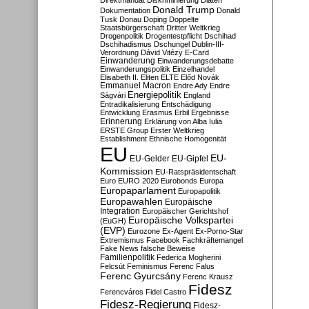
Direktmandat
Diskriminierung
Diäten
Donald Trump
Dokumentation
Donald
Tusk
Donau
Doping
Doppelte
Staatsbürgerschaft
Dritter Weltkrieg
Drogenpolitik
Drogentestpflicht
Dschihad
Dschihadismus
Dschungel
Dublin-III-
Verordnung
Dávid Vitézy
E-Card
Einwanderung
Einwanderungsdebatte
Einwanderungspolitik
Einzelhandel
Elisabeth II.
Eliten
ELTE
Előd Novák
Emmanuel Macron
Endre Ady
Endre
Energiepolitik
Ságvári
England
Entradikalisierung
Entschädigung
Entwicklung
Erasmus
Erbil
Ergebnisse
Erinnerung
Erklärung von Alba Iulia
ERSTE Group
Erster Weltkrieg
Establishment
Ethnische Homogenität
EU
EU-
EU-Gelder
EU-Gipfel
Kommission
EU-Ratspräsidentschaft
Euro
EURO 2020
Eurobonds
Europa
Europaparlament
Europapolitik
Europawahlen
Europäische
Integration
Europäischer Gerichtshof
Europäische Volkspartei
(EuGH)
(EVP)
Eurozone
Ex-Agent
Ex-Porno-Star
Extremismus
Facebook
Fachkräftemangel
Fake News
falsche Beweise
Familienpolitik
Federica Mogherini
Felcsút
Feminismus
Ferenc Falus
Ferenc Gyurcsány
Ferenc Krausz
Fidesz
Ferencváros
Fidel Castro
Fidesz-Regierung
Fidesz-