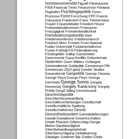
Sommeruniversität
Figyelő
Filmindustrie
FINA
Financial Times
Finanzkrise
Finnland
Flüchtlingspolitik
Flughafen
Forex-
Forint
Prozesse
Forschung
FPÖ
Francis
Fukuyama
Frankreich
Frans Timmermans
Frauen
Frauendebatte
Freedom House
Freihandelsabkommen
Freimaurer
Freizügigkeit
Fremdenfeindlichkeit
Fremdwährungskredite
fried
Friedenskonferenz
Friedensmarsch
Friedrich Merz
Frontex
Front National
Fudan-Universität
Fundamentalismus
Fusion
Fußball
Fót
Föderalisierung
Fördergelder
Gallup
Gastarbeiter
Gastronomie
Gaza-Konflikt
Geburtenrate
Gedenken
Geert Wilders
Gefängnis
Geheimdienste
Geldpolitik
Gemeinsam-PM
Gemeinsam 2014
gend
Gender Studies
Geopolitik
Generalstreik
George Clooney
George Floyd
George Floys
George
George Soros
Gershwin
Gergely
Gergely Karácsony
Homonnay
Gergely
Pröhle
Gergő Sáling
Gerichtsurteil
Geschichtspolitik
Geschlechtsumwandlung
Geschäftsverbindungen
Gesellschaft
Gesellschaftliche Spaltung
Gesetz
Gesellschaftskrise
Gesundheitssystem
Getreidelieferungen
Gewalt
Gewaltserie
Gewerkschaften
Ghaith Pharaon
Giftanschlag
Giorgia
Meloni
Glaubwürdigkeit
Gleichbehandlungsbehörde
Gleichberechtigung
Globalisierung
Gläubiger
Goldener Bär
Golden Globe