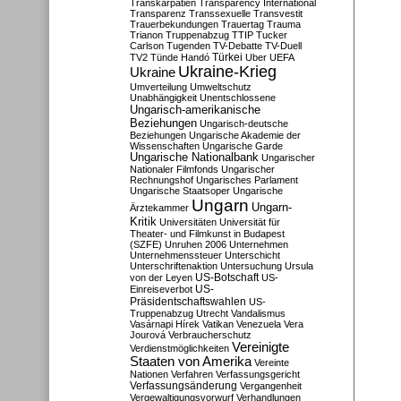
Transkarpatien
Transparency International
Transparenz
Transsexuelle
Transvestit
Trauerbekundungen
Trauertag
Trauma
Trianon
Truppenabzug
TTIP
Tucker
Carlson
Tugenden
TV-Debatte
TV-Duell
Türkei
TV2
Tünde Handó
Uber
UEFA
Ukraine-Krieg
Ukraine
Umverteilung
Umweltschutz
Unabhängigkeit
Unentschlossene
Ungarisch-amerikanische
Beziehungen
Ungarisch-deutsche
Beziehungen
Ungarische Akademie der
Wissenschaften
Ungarische Garde
Ungarische Nationalbank
Ungarischer
Nationaler Filmfonds
Ungarischer
Rechnungshof
Ungarisches Parlament
Ungarische Staatsoper
Ungarische
Ungarn
Ungarn-
Ärztekammer
Kritik
Universitäten
Universität für
Theater- und Filmkunst in Budapest
(SZFE)
Unruhen 2006
Unternehmen
Unternehmenssteuer
Unterschicht
Unterschriftenaktion
Untersuchung
Ursula
US-Botschaft
von der Leyen
US-
US-
Einreiseverbot
Präsidentschaftswahlen
US-
Truppenabzug
Utrecht
Vandalismus
Vasárnapi Hírek
Vatikan
Venezuela
Vera
Jourová
Verbraucherschutz
Vereinigte
Verdienstmöglichkeiten
Staaten von Amerika
Vereinte
Nationen
Verfahren
Verfassungsgericht
Verfassungsänderung
Vergangenheit
Vergewaltigungsvorwurf
Verhandlungen