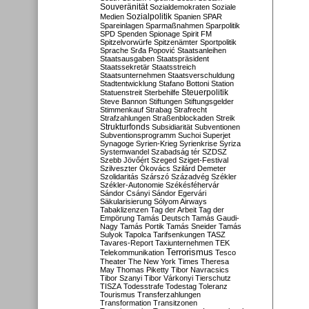
Souveränität
Sozialdemokraten
Soziale
Sozialpolitik
Medien
Spanien
SPAR
Spareinlagen
Sparmaßnahmen
Sparpolitik
SPD
Spenden
Spionage
Spirit FM
Spitzelvorwürfe
Spitzenämter
Sportpolitik
Sprache
Srđa Popović
Staatsanleihen
Staatsausgaben
Staatspräsident
Staatssekretär
Staatsstreich
Staatsunternehmen
Staatsverschuldung
Stadtentwicklung
Stafano Bottoni
Station
Steuerpolitik
Statuenstreit
Sterbehilfe
Steve Bannon
Stiftungen
Stiftungsgelder
Stimmenkauf
Strabag
Strafrecht
Strafzahlungen
Straßenblockaden
Streik
Strukturfonds
Subsidiarität
Subventionen
Subventionsprogramm
Suchoi Superjet
Synagoge
Syrien-Krieg
Syrienkrise
Syriza
Systemwandel
Szabadság tér
SZDSZ
Szebb Jövőért
Szeged
Sziget-Festival
Szilveszter Ókovács
Szilárd Demeter
Szolidaritás
Szárszó
Századvég
Székler
Székler-Autonomie
Székésféhervár
Sándor Csányi
Sándor Egervári
Säkularisierung
Sólyom Airways
Tabaklizenzen
Tag der Arbeit
Tag der
Empörung
Tamás Deutsch
Tamás Gaudi-
Nagy
Tamás Portik
Tamás Sneider
Tamás
Sulyok
Tapolca
Tarifsenkungen
TASZ
Tavares-Report
Taxiunternehmen
TEK
Terrorismus
Telekommunikation
Tesco
Theater
The New York Times
Theresa
May
Thomas Piketty
Tibor Navracsics
Tibor Szanyi
Tibor Várkonyi
Tierschutz
TISZA
Todesstrafe
Todestag
Toleranz
Tourismus
Transferzahlungen
Transformation
Transitzonen