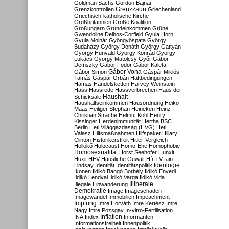
Goldman Sachs
Gordon Bajnai
Grenzzaun
Grenzkontrollen
Griechenland
Griechisch-katholische Kirche
Großbritannien
Große Koalition
Großungarn
Grundeinkommen
Grüne
Gwendoline Delbos-Corfield
Gyula Horn
Gyula Molnár
Gyöngyöspata
György
Budaházy
György Donáth
György Gattyán
György Hunvald
György Konrád
György
Lukács
György Matolcsy
Győr
Gábor
Demszky
Gábor Fodor
Gábor Kaleta
Gábor Vona
Gábor Simon
Gáspár Miklós
Tamás
Gáspár Orbán
Haftbedingungen
Hamas
Handelsketten
Harvey Weinstein
Hass
Hassrede
Hassverbrechen
Haus der
Haushalt
Schicksale
Haushaltseinkommen
Hausordnung
Heiko
Maas
Heiliger Stephan
Heineken
Heinz-
Christian Strache
Helmut Kohl
Henry
Kissinger
Herdenimmunität
Hertha BSC
Berlin
Heti Világgazdaság (HVG)
Heti
Válasz
Hilfsmaßnahmen
Hilfspaket
Hillary
Clinton
Historikerstreit
Hitler-Vergleich
Hollókő
Holocaust
Homo-Ehe
Homophobie
Homosexualität
Horst Seehofer
Hunxit
Huxit
HÉV
Häusliche Gewalt
Hír TV
Iain
Lindsay
Identität
Identitätspolitik
Ideologie
Ikonen
Ildikó Bangó Borbély
Ildikó Enyedi
Ildikó Lendvai
Ildikó Varga
Ildikó Vida
Illiberale
Illegale Einwanderung
Demokratie
Image
Imageschaden
Imagewandel
Immobilien
Impeachment
Impfung
Imre Horváth
Imre Kertész
Imre
Nagy
Imre Pozsgay
In-vitro-Fertilisation
Inflation
INA
Index
Informanten
Informationsfreiheit
Innenpolitik