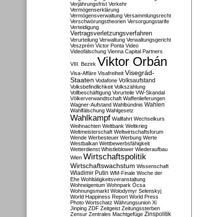
Verjährungsfrist
Verkehr
Vermögenserklärung
Vermögensverwaltung
Versammlungsrecht
Verschwörungstheorien
Versorgungstarife
Verteidigung
Vertragsverletzungsverfahren
Verurteilung
Verwaltung
Verwaltungsgericht
Veszprém
Victor Ponta
Video
Videofälschung
Vienna Capital Partners
Viktor Orbán
VIII. Bezirk
Visegrád-
Visa-Affäre
Visafreiheit
Staaten
Vodafone
Volksaufstand
Volksbefindlichkeit
Volkszählung
Vollbeschäftigung
Vorurteile
VW-Skandal
Völkerverwandtschaft
Waffenlieferungen
Wahlen
Wagner-Aufstand
Wahlbündnis
Wahlfälschung
Wahlgesetz
Wahlkampf
Wallfahrt
Wechselkurs
Weihnachten
Weltbank
Weltkrieg
Weltmeisterschaft
Weltwirtschaftsforum
Wende
Werbesteuer
Werbung
Werte
Westbalkan
Wettbewerbsfähigkeit
Wetterdienst
Whistleblower
Wiederaufbau
Wirtschaftspolitik
Wien
Wirtschaftswachstum
Wissenschaft
Wladimir Putin
WM-Finale
Woche der
Ehe
Wohltätigkeitsveranstaltung
Wohneigentum
Wohnpark Ócsa
Wohnungsmarkt
Wolodymyr Selenskyj
World Happiness Report
World Press
Photo
Wortschatz
Währungsunion
Xi
Jinping
ZDF
Zeitgeist
Zeitungssterben
Zensur
Zentrales Machtgefüge
Zinspolitik