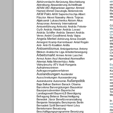
ei
Abhörverdacht
Abrüstung
Abschiebung
ei
Abtreibung
Abwanderung
Achtelfinale
Me
AENM
AfD
Afghanistan
agentur
Ahmed
Re
Hamed
Ahmet Davutoglu
Aktionskreis
Me
AKW Paks
AKW Saporischschja
Albert
di
Pásztor
Alexei Nawalny
Alexis Tsipras
so
Aljaksandr Lukaschenka
Alstom
Altus
Amazonas
Amnesty International
Gá
Amtseinführung
Amtssitz
András Fekete-
Me
Győr
András Heisler
András Lovasi
un
András Schiffer
András Siewert
András
Gr
Veres
André Goodfriend
Andy Vajna
Me
Angela Merkel
Anhörung
Anna Donáth
er
Annegret Kramp-Karrenbauer
Antal Rogán
Mi
Anti-
Anti-IS-Koalition
Antifa
de
Antisemitismus
Antiziganismus
Antony
Un
Blinken
Arabische Liga
Arbeiterbewegung
Ch
Arbeitsmarkt
Armee
Armin Laschet
He
Armut
Asien
Asyl
Atomdeal
Atomwaffen
ge
Attentat
Attila Mesterházy
Attila
Vidnyánszky
ATV
Audi Hungaria
Es
Aufnahmezentren
wü
Auftragsvergabeverfahren
Ko
Auslandsungarn
zu
Ausländer
se
Ausschreitungen
Auswanderung
sc
Außenpolitik
Autoindustrie
Autonomie
si
Baja
Balkan
Banken
Barack Obama
od
Barcelona
Barvergütungen
Bausektor
we
Bausparsubvention
Bayerische
Te
Landtagswahl
BayernLB
Beerdigung
Me
Befragung
Belarus
Benachteiligung
Benedek Jávor
Benefizveranstaltung
In
Benjamin Netanjahu
Benzinpreis
Berlin
so
Bernadett Széll
Bernard-Henri Lévy
re
Bertelsmann
Besatzung
da
Beschäftigungsprogramme
Besetzung
(1