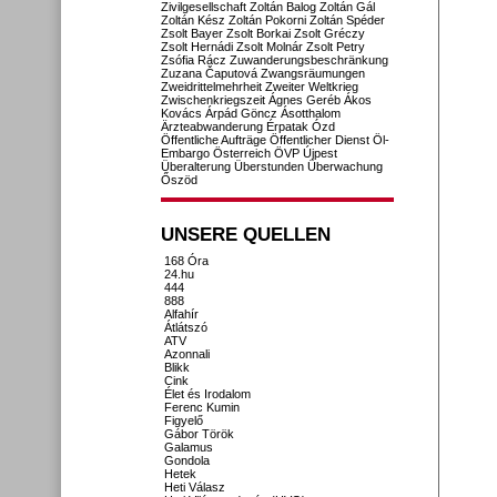
Zivilgesellschaft
Zoltán Balog
Zoltán Gál
Zoltán Kész
Zoltán Pokorni
Zoltán Spéder
Zsolt Bayer
Zsolt Borkai
Zsolt Gréczy
Zsolt Hernádi
Zsolt Molnár
Zsolt Petry
Zsófia Rácz
Zuwanderungsbeschränkung
Zuzana Čaputová
Zwangsräumungen
Zweidrittelmehrheit
Zweiter Weltkrieg
Zwischenkriegszeit
Ágnes Geréb
Ákos
Kovács
Árpád Göncz
Ásotthalom
Ärzteabwanderung
Érpatak
Ózd
Öffentliche Aufträge
Öffentlicher Dienst
Öl-
Embargo
Österreich
ÖVP
Újpest
Überalterung
Überstunden
Überwachung
Őszöd
UNSERE QUELLEN
168 Óra
24.hu
444
888
Alfahír
Átlátszó
ATV
Azonnali
Blikk
Cink
Élet és Irodalom
Ferenc Kumin
Figyelő
Gábor Török
Galamus
Gondola
Hetek
Heti Válasz