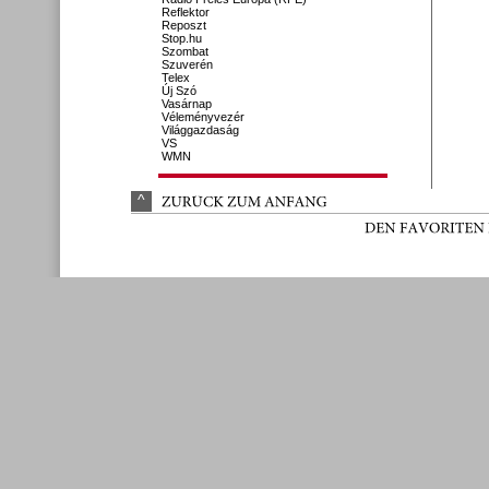
Reflektor
Reposzt
Stop.hu
Szombat
Szuverén
Telex
Új Szó
Vasárnap
Véleményvezér
Világgazdaság
VS
WMN
^
ZURÜ
CK 
ZUM 
ANFANG
DEN 
FAVORITEN 