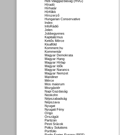
Heti Világgazdaság (HVG)
Híradó
Hírhatár
HírKlikk
Hírszerző
Hungarian Conservative
Index
InfoRádió
Jelen
Jobbegyenes
Kapitalizmus
Kettős Mérce
Kisalföld
Komment.hu
Kommentár
Magyar Demokrata
Magyar Hang
Magyar Hírlap
Magyar Idők
Magyar Narancs
Magyar Nemzet
Mandiner
Mérce
Mos maiorum
Mozgástér
Napi Gazdaság
Neokohn
Népszabadság
Népszava
Nyugat
Nyugati Fény
Origo
Országút
Partizán
Pesti Srácok
Policy Solutions
Portfolio
Radio Freies Europa (RFE)