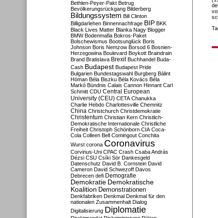
Bethlen-Peyer-Pakt
Betrug
de
Bevölkerungsrückgang
Bilderberg
vo
Bildungssystem
Bill Clinton
sc
BIP
Billigdarlehen
Binnennachfrage
BKK
Ta
Black Lives Matter
Blanka Nagy
Blogger
BMW
Bodenmafia
Bokros-Paket
Bolschewismus
Bootsunglück
Boris
Johnson
Boris Nemzow
Borsod 6
Bosnien-
Herzegowina
Boulevard
Boykott
Braindrain
Brexit
Brand
Bratislava
Buchhandel
Buda-
Budapest
Cash
Budapest Pride
Bulgarien
Bundestagswahl
Burgberg
Bálint
Hóman
Béla Biszku
Béla Kovács
Béla
Markó
Bündnis
Calais
Cannon Hinnant
Carl
Central European
Schmitt
CDU
University (CEU)
CETA
Chanukka
Charlie Hebdo
Charlottesville
Chemnitz
China
Christchurch
Christdemokratie
Christentum
Christian Kern
Christlich-
Demokratische Internationale
Christliche
Freiheit
Christoph Schönborn
CIA
Coca-
Cola
Colleen Bell
Comingout
Conchita
Coronavirus
Wurst
corona
Corvinus-Uni
CPAC
Crash
Csaba András
Dézsi
CSU
Csíki Sör
Dankesgeld
Datenschutz
David B. Cornstein
David
Cameron
David Schwezoff
Davos
Demografie
Debrecen
defi
Demokratie
Demokratische
Koalition
Demonstrationen
Denkfabriken
Denkmal
Denkmal für den
nationalen Zusammenhalt
Dialog
Diplomatie
Digitalisierung