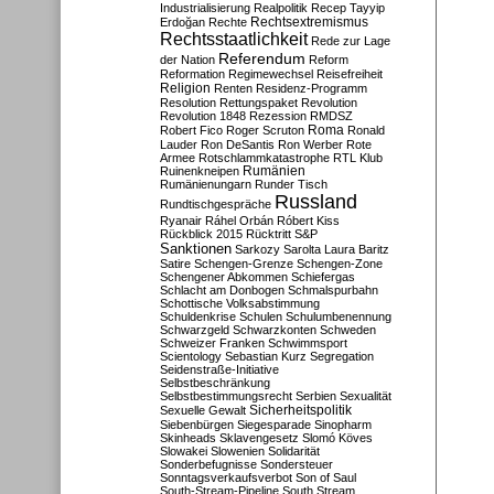
Industrialisierung
Realpolitik
Recep Tayyip
Rechtsextremismus
Erdoğan
Rechte
Rechtsstaatlichkeit
Rede zur Lage
Referendum
der Nation
Reform
Reformation
Regimewechsel
Reisefreiheit
Religion
Renten
Residenz-Programm
Resolution
Rettungspaket
Revolution
Revolution 1848
Rezession
RMDSZ
Roma
Robert Fico
Roger Scruton
Ronald
Lauder
Ron DeSantis
Ron Werber
Rote
Armee
Rotschlammkatastrophe
RTL Klub
Ruinenkneipen
Rumänien
Rumänienungarn
Runder Tisch
Russland
Rundtischgespräche
Ryanair
Ráhel Orbán
Róbert Kiss
Rückblick 2015
Rücktritt
S&P
Sanktionen
Sarkozy
Sarolta Laura Baritz
Satire
Schengen-Grenze
Schengen-Zone
Schengener Abkommen
Schiefergas
Schlacht am Donbogen
Schmalspurbahn
Schottische Volksabstimmung
Schuldenkrise
Schulen
Schulumbenennung
Schwarzgeld
Schwarzkonten
Schweden
Schweizer Franken
Schwimmsport
Scientology
Sebastian Kurz
Segregation
Seidenstraße-Initiative
Selbstbeschränkung
Selbstbestimmungsrecht
Serbien
Sexualität
Sicherheitspolitik
Sexuelle Gewalt
Siebenbürgen
Siegesparade
Sinopharm
Skinheads
Sklavengesetz
Slomó Köves
Slowakei
Slowenien
Solidarität
Sonderbefugnisse
Sondersteuer
Sonntagsverkaufsverbot
Son of Saul
South-Stream-Pipeline
South Stream