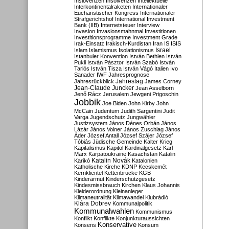
Inslovenzen
Insolvenzen
Intellektuelle
Interkontinentalraketen
Internationaler
Eucharistischer Kongress
Internationaler
Strafgerichtshof
International Investment
Bank (IIB)
Internetsteuer
Interview
Invasion
Invasionsmahnmal
Investitionen
Investitionsprogramme
Investment Grade
Irak-Einsatz
Irakisch-Kurdistan
Iran
IS
ISIS
Israel
Islam
Islamismus
Isolationismus
Istanbuler Konvention
István Bethlen
István
Pukli
István Pásztor
István Szabó
István
Tarlós
István Tisza
István Vágó
Italien
Ivo
Sanader
IWF
Jahresprognose
Jahrestag
Jahresrückblick
James Corney
Jean-Claude Juncker
Jean Asselborn
Jenő Rácz
Jerusalem
Jewgeni Prigoschin
Jobbik
Joe Biden
John Kirby
John
McCain
Judentum
Judith Sargentini
Judit
Varga
Jugendschutz
Jungwähler
Justizsystem
János Dénes Orbán
János
Lázár
János Volner
János Zuschlag
János
Áder
József Antall
József Szájer
József
Tóbiás
Jüdische Gemeinde
Kalter Krieg
Kapitalismus
Kapitol
Kardinalgesetz
Karl
Marx
Karpatoukraine
Kasachstan
Katalin
Katalin Novák
Karikó
Katalonien
Katholische Kirche
KDNP
Kecskemét
Kernklientel
Kettenbrücke
KGB
Kinderarmut
Kinderschutzgesetz
Kindesmissbrauch
Kirchen
Klaus Johannis
Kleiderordnung
Kleinanleger
Klimaneutralität
Klimawandel
Klubrádió
Klára Dobrev
Kommunalpolitik
Kommunalwahlen
Kommunismus
Konflikt
Konflikte
Konjunkturaussichten
Konservative
Konsens
Konsum