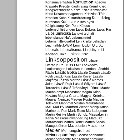
Korruption
Konsumverhalten
Kosovo
Krawalle
Kredite
Kreditrating
Kreml
Krieg
Kriegsverbrechen
Krim-Krise
Kriminalität
Krise
Krisenmanagement
Krisztina Tóth
Kulturkrieg
Kroatien
Kuba
Kulturförderung
Kurdistan
Kurie
kuruc.info
Kyrill
Käfighaltung
Kék Pont
Kötcse
Ladenschließungen
Lajos Bokros
Lajos Rig
Lajos Simicska
Landwirtschaft
lebenslange Haft
Lebensmittel
Lebensmittelqualität
Lehrkräfte
Lehrplan
LGBTQ
Leichtathletik-WM
Lenin
LIBE
Liberale
Liberalismus
Libri
Libyen
Li
Linksallianz
Keqiang
Linke
Linksopposition
Litauen
Literatur
Liz Truss
LMP
Lockdown
Lockerungen
Lokalismus
London
Lánchíd
Rádió
László Botka
László Donáth
László
Földi
László Kiss
László Kövér
László
Majtényi
László Marton
László Nemes
Jeles
László Rajk
László Sólyom
László
Löhne
Toroczkai
László Trócsányi
Macht
Machtkampf
Mafiastaat
Magda Kósa-
Kovács
Magna Charta
Magyar Krónika
Magyar Nemzet
Magyar Posta
Magyar
Telekom
Mahnmal
Maidan
Makkabiade
MAL
MALÉV
Manfred Weber
Manipulation
Marine Le Pen
Mark Rutte
Marktdogmen
Martin Reinke
Martin Schulz
Massaker in
Kenia
Masseneinwanderung
Mateusz
Morawiecki
Matteo Renzi
Matteo Salvini
Mautgebühren
Mazedonien
Mazsihisz
Medien
Meinungsfreiheit
Meinungsumfrage
Menschenhandel
Menschenrechte
Menschenschmuggel