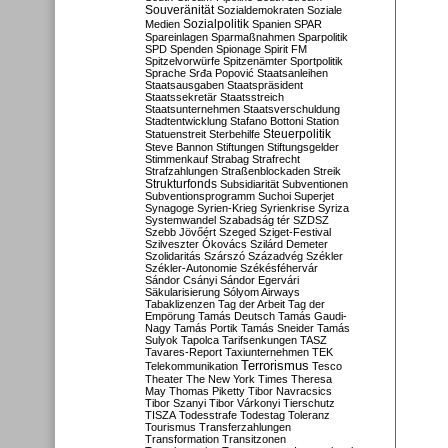
Souveränität
Sozialdemokraten
Soziale
Sozialpolitik
Medien
Spanien
SPAR
Spareinlagen
Sparmaßnahmen
Sparpolitik
SPD
Spenden
Spionage
Spirit FM
Spitzelvorwürfe
Spitzenämter
Sportpolitik
Sprache
Srđa Popović
Staatsanleihen
Staatsausgaben
Staatspräsident
Staatssekretär
Staatsstreich
Staatsunternehmen
Staatsverschuldung
Stadtentwicklung
Stafano Bottoni
Station
Steuerpolitik
Statuenstreit
Sterbehilfe
Steve Bannon
Stiftungen
Stiftungsgelder
Stimmenkauf
Strabag
Strafrecht
Strafzahlungen
Straßenblockaden
Streik
Strukturfonds
Subsidiarität
Subventionen
Subventionsprogramm
Suchoi Superjet
Synagoge
Syrien-Krieg
Syrienkrise
Syriza
Systemwandel
Szabadság tér
SZDSZ
Szebb Jövőért
Szeged
Sziget-Festival
Szilveszter Ókovács
Szilárd Demeter
Szolidaritás
Szárszó
Századvég
Székler
Székler-Autonomie
Székésféhervár
Sándor Csányi
Sándor Egervári
Säkularisierung
Sólyom Airways
Tabaklizenzen
Tag der Arbeit
Tag der
Empörung
Tamás Deutsch
Tamás Gaudi-
Nagy
Tamás Portik
Tamás Sneider
Tamás
Sulyok
Tapolca
Tarifsenkungen
TASZ
Tavares-Report
Taxiunternehmen
TEK
Terrorismus
Telekommunikation
Tesco
Theater
The New York Times
Theresa
May
Thomas Piketty
Tibor Navracsics
Tibor Szanyi
Tibor Várkonyi
Tierschutz
TISZA
Todesstrafe
Todestag
Toleranz
Tourismus
Transferzahlungen
Transformation
Transitzonen