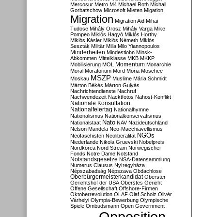
Mercosur
Metro M4
Michael Roth
Michail
Gorbatschow
Microsoft
Mieten
Migation
Migration
Migration Aid
Mihai
Tudose
Mihály Orosz
Mihály Varga
Mike
Pompeo
Miklós Hagyó
Miklós Horthy
Miklós Kásler
Miklós Németh
Miklós
Seszták
Militär
Milla
Milo Yiannopoulos
Minderheiten
Mindestlohn
Minsk-
Abkommen
Mittelklasse
MKB
MKKP
Momentum
Mobilisierung
MOL
Monarchie
Moral
Moratorium
Mord
Moria
Moschee
MSZP
Moskau
Muslime
Mária Schmidt
Márton Békés
Márton Gulyás
Nachrichtendienste
Nachruf
Nachwendezeit
Nacktfotos
Nahost-Konflikt
Nationale Konsultation
Nationalfeiertag
Nationalhymne
Nationalismus
Nationalkonservatismus
Nato
Nationalstaat
NAV
Nazideutschland
Nelson Mandela
Neo-Macchiavellismus
NGOs
Neofaschisten
Neoliberalität
Niederlande
Nikola Gruevski
Nobelpreis
Nordkorea
Nord Stream
Norwegischer
Fonds
Notre Dame
Notstand
Notstandsgesetze
NSA-Datensammlung
Numerus Clausus
Nyíregyháza
Népszabadság
Népszava
Obdachlose
Oberbürgermeisterkandidat
Oberster
Gerichtshof der USA
Oberstes Gericht
Offene Gesellschaft
Offshore-Firmen
Oktoberrevolution
OLAF
Olaf Scholz
Olivér
Várhelyi
Olympia-Bewerbung
Olympische
Spiele
Ombudsmann
Open Government
Opposition