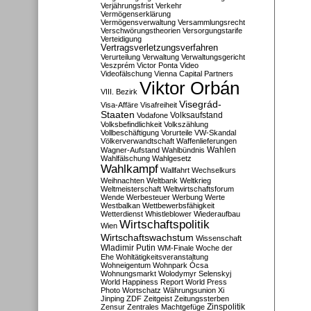
Verjährungsfrist
Verkehr
Vermögenserklärung
Vermögensverwaltung
Versammlungsrecht
Verschwörungstheorien
Versorgungstarife
Verteidigung
Vertragsverletzungsverfahren
Verurteilung
Verwaltung
Verwaltungsgericht
Veszprém
Victor Ponta
Video
Videofälschung
Vienna Capital Partners
Viktor Orbán
VIII. Bezirk
Visegrád-
Visa-Affäre
Visafreiheit
Staaten
Vodafone
Volksaufstand
Volksbefindlichkeit
Volkszählung
Vollbeschäftigung
Vorurteile
VW-Skandal
Völkerverwandtschaft
Waffenlieferungen
Wahlen
Wagner-Aufstand
Wahlbündnis
Wahlfälschung
Wahlgesetz
Wahlkampf
Wallfahrt
Wechselkurs
Weihnachten
Weltbank
Weltkrieg
Weltmeisterschaft
Weltwirtschaftsforum
Wende
Werbesteuer
Werbung
Werte
Westbalkan
Wettbewerbsfähigkeit
Wetterdienst
Whistleblower
Wiederaufbau
Wirtschaftspolitik
Wien
Wirtschaftswachstum
Wissenschaft
Wladimir Putin
WM-Finale
Woche der
Ehe
Wohltätigkeitsveranstaltung
Wohneigentum
Wohnpark Ócsa
Wohnungsmarkt
Wolodymyr Selenskyj
World Happiness Report
World Press
Photo
Wortschatz
Währungsunion
Xi
Jinping
ZDF
Zeitgeist
Zeitungssterben
Zensur
Zentrales Machtgefüge
Zinspolitik