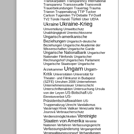
Transkarpatien
Transparency International
Transparenz
Transsexuelle
Transvestit
Trauerbekundungen
Trauertag
Trauma
Trianon
Truppenabzug
TTIP
Tucker
Carlson
Tugenden
TV-Debatte
TV-Duell
Türkei
TV2
Tünde Handó
Uber
UEFA
Ukraine-Krieg
Ukraine
Umverteilung
Umweltschutz
Unabhängigkeit
Unentschlossene
Ungarisch-amerikanische
Beziehungen
Ungarisch-deutsche
Beziehungen
Ungarische Akademie der
Wissenschaften
Ungarische Garde
Ungarische Nationalbank
Ungarischer
Nationaler Filmfonds
Ungarischer
Rechnungshof
Ungarisches Parlament
Ungarische Staatsoper
Ungarische
Ungarn
Ungarn-
Ärztekammer
Kritik
Universitäten
Universität für
Theater- und Filmkunst in Budapest
(SZFE)
Unruhen 2006
Unternehmen
Unternehmenssteuer
Unterschicht
Unterschriftenaktion
Untersuchung
Ursula
US-Botschaft
von der Leyen
US-
US-
Einreiseverbot
Präsidentschaftswahlen
US-
Truppenabzug
Utrecht
Vandalismus
Vasárnapi Hírek
Vatikan
Venezuela
Vera
Jourová
Verbraucherschutz
Vereinigte
Verdienstmöglichkeiten
Staaten von Amerika
Vereinte
Nationen
Verfahren
Verfassungsgericht
Verfassungsänderung
Vergangenheit
Vergewaltigungsvorwurf
Verhandlungen