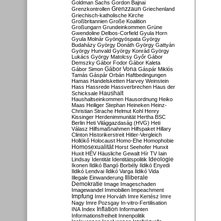
Goldman Sachs
Gordon Bajnai
Grenzzaun
Grenzkontrollen
Griechenland
Griechisch-katholische Kirche
Großbritannien
Große Koalition
Großungarn
Grundeinkommen
Grüne
Gwendoline Delbos-Corfield
Gyula Horn
Gyula Molnár
Gyöngyöspata
György
Budaházy
György Donáth
György Gattyán
György Hunvald
György Konrád
György
Lukács
György Matolcsy
Győr
Gábor
Demszky
Gábor Fodor
Gábor Kaleta
Gábor Vona
Gábor Simon
Gáspár Miklós
Tamás
Gáspár Orbán
Haftbedingungen
Hamas
Handelsketten
Harvey Weinstein
Hass
Hassrede
Hassverbrechen
Haus der
Haushalt
Schicksale
Haushaltseinkommen
Hausordnung
Heiko
Maas
Heiliger Stephan
Heineken
Heinz-
Christian Strache
Helmut Kohl
Henry
Kissinger
Herdenimmunität
Hertha BSC
Berlin
Heti Világgazdaság (HVG)
Heti
Válasz
Hilfsmaßnahmen
Hilfspaket
Hillary
Clinton
Historikerstreit
Hitler-Vergleich
Hollókő
Holocaust
Homo-Ehe
Homophobie
Homosexualität
Horst Seehofer
Hunxit
Huxit
HÉV
Häusliche Gewalt
Hír TV
Iain
Lindsay
Identität
Identitätspolitik
Ideologie
Ikonen
Ildikó Bangó Borbély
Ildikó Enyedi
Ildikó Lendvai
Ildikó Varga
Ildikó Vida
Illiberale
Illegale Einwanderung
Demokratie
Image
Imageschaden
Imagewandel
Immobilien
Impeachment
Impfung
Imre Horváth
Imre Kertész
Imre
Nagy
Imre Pozsgay
In-vitro-Fertilisation
Inflation
INA
Index
Informanten
Informationsfreiheit
Innenpolitik