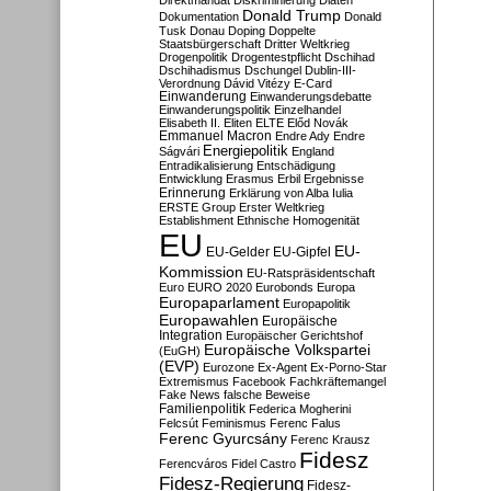
Direktmandat
Diskriminierung
Diäten
Donald Trump
Dokumentation
Donald
Tusk
Donau
Doping
Doppelte
Staatsbürgerschaft
Dritter Weltkrieg
Drogenpolitik
Drogentestpflicht
Dschihad
Dschihadismus
Dschungel
Dublin-III-
Verordnung
Dávid Vitézy
E-Card
Einwanderung
Einwanderungsdebatte
Einwanderungspolitik
Einzelhandel
Elisabeth II.
Eliten
ELTE
Előd Novák
Emmanuel Macron
Endre Ady
Endre
Energiepolitik
Ságvári
England
Entradikalisierung
Entschädigung
Entwicklung
Erasmus
Erbil
Ergebnisse
Erinnerung
Erklärung von Alba Iulia
ERSTE Group
Erster Weltkrieg
Establishment
Ethnische Homogenität
EU
EU-
EU-Gelder
EU-Gipfel
Kommission
EU-Ratspräsidentschaft
Euro
EURO 2020
Eurobonds
Europa
Europaparlament
Europapolitik
Europawahlen
Europäische
Integration
Europäischer Gerichtshof
Europäische Volkspartei
(EuGH)
(EVP)
Eurozone
Ex-Agent
Ex-Porno-Star
Extremismus
Facebook
Fachkräftemangel
Fake News
falsche Beweise
Familienpolitik
Federica Mogherini
Felcsút
Feminismus
Ferenc Falus
Ferenc Gyurcsány
Ferenc Krausz
Fidesz
Ferencváros
Fidel Castro
Fidesz-Regierung
Fidesz-