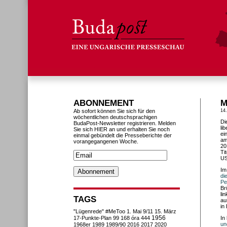
ABONNEMENT
M
Ab sofort können Sie sich für den
14
wöchentlichen deutschsprachigen
Di
BudaPost-Newsletter registrieren. Melden
li
Sie sich HIER an und erhalten Sie noch
ei
einmal gebündelt die Presseberichte der
am
vorangegangenen Woche.
20
Ti
US
Im
di
Pe
Br
li
TAGS
au
in
"Lügenrede"
#MeToo
1. Mai
9/11
15. März
1956
17-Punkte-Plan
99
168 óra
444
In
un
1968er
1989
1989/90
2016
2017
2020