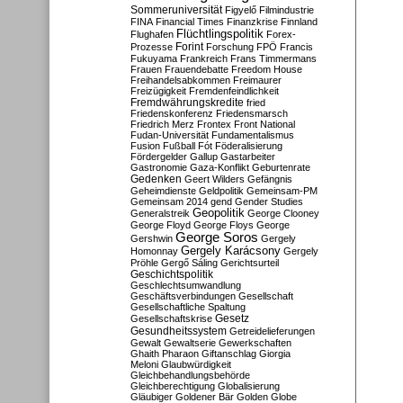
Sommeruniversität
Figyelő
Filmindustrie
FINA
Financial Times
Finanzkrise
Finnland
Flüchtlingspolitik
Flughafen
Forex-
Forint
Prozesse
Forschung
FPÖ
Francis
Fukuyama
Frankreich
Frans Timmermans
Frauen
Frauendebatte
Freedom House
Freihandelsabkommen
Freimaurer
Freizügigkeit
Fremdenfeindlichkeit
Fremdwährungskredite
fried
Friedenskonferenz
Friedensmarsch
Friedrich Merz
Frontex
Front National
Fudan-Universität
Fundamentalismus
Fusion
Fußball
Fót
Föderalisierung
Fördergelder
Gallup
Gastarbeiter
Gastronomie
Gaza-Konflikt
Geburtenrate
Gedenken
Geert Wilders
Gefängnis
Geheimdienste
Geldpolitik
Gemeinsam-PM
Gemeinsam 2014
gend
Gender Studies
Geopolitik
Generalstreik
George Clooney
George Floyd
George Floys
George
George Soros
Gershwin
Gergely
Gergely Karácsony
Homonnay
Gergely
Pröhle
Gergő Sáling
Gerichtsurteil
Geschichtspolitik
Geschlechtsumwandlung
Geschäftsverbindungen
Gesellschaft
Gesellschaftliche Spaltung
Gesetz
Gesellschaftskrise
Gesundheitssystem
Getreidelieferungen
Gewalt
Gewaltserie
Gewerkschaften
Ghaith Pharaon
Giftanschlag
Giorgia
Meloni
Glaubwürdigkeit
Gleichbehandlungsbehörde
Gleichberechtigung
Globalisierung
Gläubiger
Goldener Bär
Golden Globe