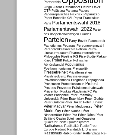
Partnership
Origo
Oscar
Ostbahnhof
Ostern
OSZE
OTP
Palästina
Panama Papers
Paneuropäisches Picknick
Paparazzo
Papst Benedikt XVI.
Papst Franziskus
Parlamentswahl 2018
Paris
Parlamentswahl 2022
Partei
des doppelschwänzigen Hundes
Parteien
Party-Bezirk
Patentstreit
Patriotismus
Pegasus
Personenkennzahl
Persönlichkeitsrechte
Petition
Petőfi-
Literaturmuseum
Pharmaunternehmen
Philosophie
Pipeline
PiS
Pisa-Studie
Plakat-
Polen
Krieg
Polizei
Polnischer
Populismus
Abhörskandal
Postkommunismus
Preispolitik
Pressefreiheit
Privatfernsehen
Privatinsolvenz
Privatisierungen
Privatkundenbank
Prognose
Propaganda
Protest
Prostitution
Protektionismus
Prozess
Prozesse
Präsidentschaftswahl
Prävention
Puskás Akadémia FC
Pál
Völner
Pädophilie
Péter-Pázmány-
Universität
Péter Esterházy
Péter Gothár
Péter Gulácsi
Péter Jakab
Péter Juhász
Péter
Péter Magyar
Péter Medgyessy
Márki-Zay
Péter Nadás
Péter
Niedermüller
Péter Polt
Péter Róna
Péter
Szijjártó
Qasim Soleimani
Quaestor
Quaestor-Pleite
Quotensystem
Radikalismus
Radikalität
Radio Free
Europe
Radnóti
Randalph L. Braham
Rassismus
Ratkó-Kinder
Rattenplage
Re-