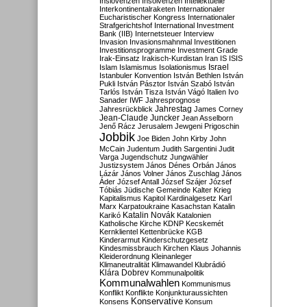
Inslovenzen
Insolvenzen
Intellektuelle
Interkontinentalraketen
Internationaler
Eucharistischer Kongress
Internationaler
Strafgerichtshof
International Investment
Bank (IIB)
Internetsteuer
Interview
Invasion
Invasionsmahnmal
Investitionen
Investitionsprogramme
Investment Grade
Irak-Einsatz
Irakisch-Kurdistan
Iran
IS
ISIS
Israel
Islam
Islamismus
Isolationismus
Istanbuler Konvention
István Bethlen
István
Pukli
István Pásztor
István Szabó
István
Tarlós
István Tisza
István Vágó
Italien
Ivo
Sanader
IWF
Jahresprognose
Jahrestag
Jahresrückblick
James Corney
Jean-Claude Juncker
Jean Asselborn
Jenő Rácz
Jerusalem
Jewgeni Prigoschin
Jobbik
Joe Biden
John Kirby
John
McCain
Judentum
Judith Sargentini
Judit
Varga
Jugendschutz
Jungwähler
Justizsystem
János Dénes Orbán
János
Lázár
János Volner
János Zuschlag
János
Áder
József Antall
József Szájer
József
Tóbiás
Jüdische Gemeinde
Kalter Krieg
Kapitalismus
Kapitol
Kardinalgesetz
Karl
Marx
Karpatoukraine
Kasachstan
Katalin
Katalin Novák
Karikó
Katalonien
Katholische Kirche
KDNP
Kecskemét
Kernklientel
Kettenbrücke
KGB
Kinderarmut
Kinderschutzgesetz
Kindesmissbrauch
Kirchen
Klaus Johannis
Kleiderordnung
Kleinanleger
Klimaneutralität
Klimawandel
Klubrádió
Klára Dobrev
Kommunalpolitik
Kommunalwahlen
Kommunismus
Konflikt
Konflikte
Konjunkturaussichten
Konservative
Konsens
Konsum