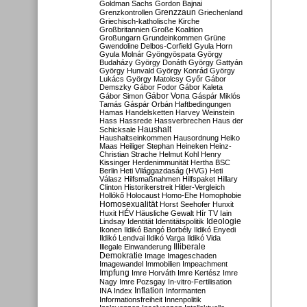
Goldman Sachs
Gordon Bajnai
Grenzzaun
Grenzkontrollen
Griechenland
Griechisch-katholische Kirche
Großbritannien
Große Koalition
Großungarn
Grundeinkommen
Grüne
Gwendoline Delbos-Corfield
Gyula Horn
Gyula Molnár
Gyöngyöspata
György
Budaházy
György Donáth
György Gattyán
György Hunvald
György Konrád
György
Lukács
György Matolcsy
Győr
Gábor
Demszky
Gábor Fodor
Gábor Kaleta
Gábor Vona
Gábor Simon
Gáspár Miklós
Tamás
Gáspár Orbán
Haftbedingungen
Hamas
Handelsketten
Harvey Weinstein
Hass
Hassrede
Hassverbrechen
Haus der
Haushalt
Schicksale
Haushaltseinkommen
Hausordnung
Heiko
Maas
Heiliger Stephan
Heineken
Heinz-
Christian Strache
Helmut Kohl
Henry
Kissinger
Herdenimmunität
Hertha BSC
Berlin
Heti Világgazdaság (HVG)
Heti
Válasz
Hilfsmaßnahmen
Hilfspaket
Hillary
Clinton
Historikerstreit
Hitler-Vergleich
Hollókő
Holocaust
Homo-Ehe
Homophobie
Homosexualität
Horst Seehofer
Hunxit
Huxit
HÉV
Häusliche Gewalt
Hír TV
Iain
Lindsay
Identität
Identitätspolitik
Ideologie
Ikonen
Ildikó Bangó Borbély
Ildikó Enyedi
Ildikó Lendvai
Ildikó Varga
Ildikó Vida
Illiberale
Illegale Einwanderung
Demokratie
Image
Imageschaden
Imagewandel
Immobilien
Impeachment
Impfung
Imre Horváth
Imre Kertész
Imre
Nagy
Imre Pozsgay
In-vitro-Fertilisation
Inflation
INA
Index
Informanten
Informationsfreiheit
Innenpolitik