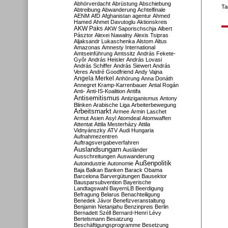
Abhörverdacht
Abrüstung
Abschiebung
Ta
Abtreibung
Abwanderung
Achtelfinale
AENM
AfD
Afghanistan
agentur
Ahmed
Hamed
Ahmet Davutoglu
Aktionskreis
AKW Paks
AKW Saporischschja
Albert
Pásztor
Alexei Nawalny
Alexis Tsipras
Aljaksandr Lukaschenka
Alstom
Altus
Amazonas
Amnesty International
Amtseinführung
Amtssitz
András Fekete-
Győr
András Heisler
András Lovasi
András Schiffer
András Siewert
András
Veres
André Goodfriend
Andy Vajna
Angela Merkel
Anhörung
Anna Donáth
Annegret Kramp-Karrenbauer
Antal Rogán
Anti-
Anti-IS-Koalition
Antifa
Antisemitismus
Antiziganismus
Antony
Blinken
Arabische Liga
Arbeiterbewegung
Arbeitsmarkt
Armee
Armin Laschet
Armut
Asien
Asyl
Atomdeal
Atomwaffen
Attentat
Attila Mesterházy
Attila
Vidnyánszky
ATV
Audi Hungaria
Aufnahmezentren
Auftragsvergabeverfahren
Auslandsungarn
Ausländer
Ausschreitungen
Auswanderung
Außenpolitik
Autoindustrie
Autonomie
Baja
Balkan
Banken
Barack Obama
Barcelona
Barvergütungen
Bausektor
Bausparsubvention
Bayerische
Landtagswahl
BayernLB
Beerdigung
Befragung
Belarus
Benachteiligung
Benedek Jávor
Benefizveranstaltung
Benjamin Netanjahu
Benzinpreis
Berlin
Bernadett Széll
Bernard-Henri Lévy
Bertelsmann
Besatzung
Beschäftigungsprogramme
Besetzung