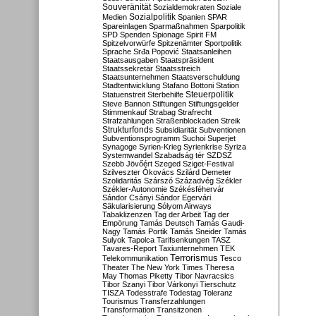
Souveränität
Sozialdemokraten
Soziale
Sozialpolitik
Medien
Spanien
SPAR
Spareinlagen
Sparmaßnahmen
Sparpolitik
SPD
Spenden
Spionage
Spirit FM
Spitzelvorwürfe
Spitzenämter
Sportpolitik
Sprache
Srđa Popović
Staatsanleihen
Staatsausgaben
Staatspräsident
Staatssekretär
Staatsstreich
Staatsunternehmen
Staatsverschuldung
Stadtentwicklung
Stafano Bottoni
Station
Steuerpolitik
Statuenstreit
Sterbehilfe
Steve Bannon
Stiftungen
Stiftungsgelder
Stimmenkauf
Strabag
Strafrecht
Strafzahlungen
Straßenblockaden
Streik
Strukturfonds
Subsidiarität
Subventionen
Subventionsprogramm
Suchoi Superjet
Synagoge
Syrien-Krieg
Syrienkrise
Syriza
Systemwandel
Szabadság tér
SZDSZ
Szebb Jövőért
Szeged
Sziget-Festival
Szilveszter Ókovács
Szilárd Demeter
Szolidaritás
Szárszó
Századvég
Székler
Székler-Autonomie
Székésféhervár
Sándor Csányi
Sándor Egervári
Säkularisierung
Sólyom Airways
Tabaklizenzen
Tag der Arbeit
Tag der
Empörung
Tamás Deutsch
Tamás Gaudi-
Nagy
Tamás Portik
Tamás Sneider
Tamás
Sulyok
Tapolca
Tarifsenkungen
TASZ
Tavares-Report
Taxiunternehmen
TEK
Terrorismus
Telekommunikation
Tesco
Theater
The New York Times
Theresa
May
Thomas Piketty
Tibor Navracsics
Tibor Szanyi
Tibor Várkonyi
Tierschutz
TISZA
Todesstrafe
Todestag
Toleranz
Tourismus
Transferzahlungen
Transformation
Transitzonen