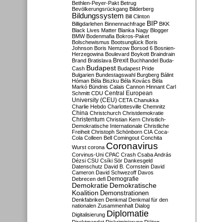
Bethlen-Peyer-Pakt
Betrug
Bevölkerungsrückgang
Bilderberg
Bildungssystem
Bill Clinton
BIP
Billigdarlehen
Binnennachfrage
BKK
Black Lives Matter
Blanka Nagy
Blogger
BMW
Bodenmafia
Bokros-Paket
Bolschewismus
Bootsunglück
Boris
Johnson
Boris Nemzow
Borsod 6
Bosnien-
Herzegowina
Boulevard
Boykott
Braindrain
Brexit
Brand
Bratislava
Buchhandel
Buda-
Budapest
Cash
Budapest Pride
Bulgarien
Bundestagswahl
Burgberg
Bálint
Hóman
Béla Biszku
Béla Kovács
Béla
Markó
Bündnis
Calais
Cannon Hinnant
Carl
Central European
Schmitt
CDU
University (CEU)
CETA
Chanukka
Charlie Hebdo
Charlottesville
Chemnitz
China
Christchurch
Christdemokratie
Christentum
Christian Kern
Christlich-
Demokratische Internationale
Christliche
Freiheit
Christoph Schönborn
CIA
Coca-
Cola
Colleen Bell
Comingout
Conchita
Coronavirus
Wurst
corona
Corvinus-Uni
CPAC
Crash
Csaba András
Dézsi
CSU
Csíki Sör
Dankesgeld
Datenschutz
David B. Cornstein
David
Cameron
David Schwezoff
Davos
Demografie
Debrecen
defi
Demokratie
Demokratische
Koalition
Demonstrationen
Denkfabriken
Denkmal
Denkmal für den
nationalen Zusammenhalt
Dialog
Diplomatie
Digitalisierung