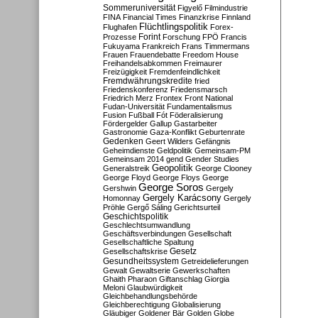
Sommeruniversität
Figyelő
Filmindustrie
FINA
Financial Times
Finanzkrise
Finnland
Flüchtlingspolitik
Flughafen
Forex-
Forint
Prozesse
Forschung
FPÖ
Francis
Fukuyama
Frankreich
Frans Timmermans
Frauen
Frauendebatte
Freedom House
Freihandelsabkommen
Freimaurer
Freizügigkeit
Fremdenfeindlichkeit
Fremdwährungskredite
fried
Friedenskonferenz
Friedensmarsch
Friedrich Merz
Frontex
Front National
Fudan-Universität
Fundamentalismus
Fusion
Fußball
Fót
Föderalisierung
Fördergelder
Gallup
Gastarbeiter
Gastronomie
Gaza-Konflikt
Geburtenrate
Gedenken
Geert Wilders
Gefängnis
Geheimdienste
Geldpolitik
Gemeinsam-PM
Gemeinsam 2014
gend
Gender Studies
Geopolitik
Generalstreik
George Clooney
George Floyd
George Floys
George
George Soros
Gershwin
Gergely
Gergely Karácsony
Homonnay
Gergely
Pröhle
Gergő Sáling
Gerichtsurteil
Geschichtspolitik
Geschlechtsumwandlung
Geschäftsverbindungen
Gesellschaft
Gesellschaftliche Spaltung
Gesetz
Gesellschaftskrise
Gesundheitssystem
Getreidelieferungen
Gewalt
Gewaltserie
Gewerkschaften
Ghaith Pharaon
Giftanschlag
Giorgia
Meloni
Glaubwürdigkeit
Gleichbehandlungsbehörde
Gleichberechtigung
Globalisierung
Gläubiger
Goldener Bär
Golden Globe