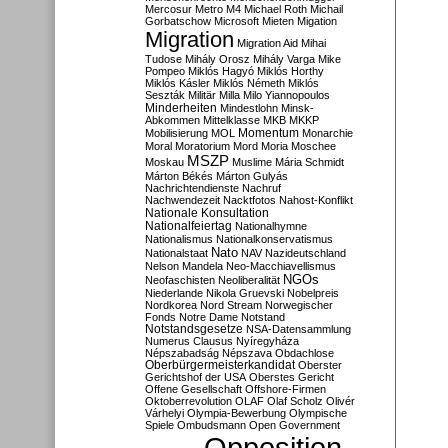
Mercosur
Metro M4
Michael Roth
Michail
Gorbatschow
Microsoft
Mieten
Migation
Migration
Migration Aid
Mihai
Tudose
Mihály Orosz
Mihály Varga
Mike
Pompeo
Miklós Hagyó
Miklós Horthy
Miklós Kásler
Miklós Németh
Miklós
Seszták
Militär
Milla
Milo Yiannopoulos
Minderheiten
Mindestlohn
Minsk-
Abkommen
Mittelklasse
MKB
MKKP
Momentum
Mobilisierung
MOL
Monarchie
Moral
Moratorium
Mord
Moria
Moschee
MSZP
Moskau
Muslime
Mária Schmidt
Márton Békés
Márton Gulyás
Nachrichtendienste
Nachruf
Nachwendezeit
Nacktfotos
Nahost-Konflikt
Nationale Konsultation
Nationalfeiertag
Nationalhymne
Nationalismus
Nationalkonservatismus
Nato
Nationalstaat
NAV
Nazideutschland
Nelson Mandela
Neo-Macchiavellismus
NGOs
Neofaschisten
Neoliberalität
Niederlande
Nikola Gruevski
Nobelpreis
Nordkorea
Nord Stream
Norwegischer
Fonds
Notre Dame
Notstand
Notstandsgesetze
NSA-Datensammlung
Numerus Clausus
Nyíregyháza
Népszabadság
Népszava
Obdachlose
Oberbürgermeisterkandidat
Oberster
Gerichtshof der USA
Oberstes Gericht
Offene Gesellschaft
Offshore-Firmen
Oktoberrevolution
OLAF
Olaf Scholz
Olivér
Várhelyi
Olympia-Bewerbung
Olympische
Spiele
Ombudsmann
Open Government
Opposition