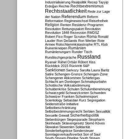
Industrialisierung
Realpolitik
Recep Tayyip
Rechtsextremismus
Erdoğan
Rechte
Rechtsstaatlichkeit
Rede zur Lage
Referendum
der Nation
Reform
Reformation
Regimewechsel
Reisefreiheit
Religion
Renten
Residenz-Programm
Resolution
Rettungspaket
Revolution
Revolution 1848
Rezession
RMDSZ
Roma
Robert Fico
Roger Scruton
Ronald
Lauder
Ron DeSantis
Ron Werber
Rote
Armee
Rotschlammkatastrophe
RTL Klub
Ruinenkneipen
Rumänien
Rumänienungarn
Runder Tisch
Russland
Rundtischgespräche
Ryanair
Ráhel Orbán
Róbert Kiss
Rückblick 2015
Rücktritt
S&P
Sanktionen
Sarkozy
Sarolta Laura Baritz
Satire
Schengen-Grenze
Schengen-Zone
Schengener Abkommen
Schiefergas
Schlacht am Donbogen
Schmalspurbahn
Schottische Volksabstimmung
Schuldenkrise
Schulen
Schulumbenennung
Schwarzgeld
Schwarzkonten
Schweden
Schweizer Franken
Schwimmsport
Scientology
Sebastian Kurz
Segregation
Seidenstraße-Initiative
Selbstbeschränkung
Selbstbestimmungsrecht
Serbien
Sexualität
Sicherheitspolitik
Sexuelle Gewalt
Siebenbürgen
Siegesparade
Sinopharm
Skinheads
Sklavengesetz
Slomó Köves
Slowakei
Slowenien
Solidarität
Sonderbefugnisse
Sondersteuer
Sonntagsverkaufsverbot
Son of Saul
South-Stream-Pipeline
South Stream