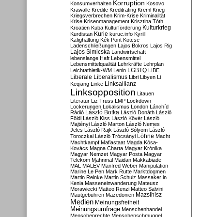
Korruption
Konsumverhalten
Kosovo
Krawalle
Kredite
Kreditrating
Kreml
Krieg
Kriegsverbrechen
Krim-Krise
Kriminalität
Krise
Krisenmanagement
Krisztina Tóth
Kulturkrieg
Kroatien
Kuba
Kulturförderung
Kurdistan
Kurie
kuruc.info
Kyrill
Käfighaltung
Kék Pont
Kötcse
Ladenschließungen
Lajos Bokros
Lajos Rig
Lajos Simicska
Landwirtschaft
lebenslange Haft
Lebensmittel
Lebensmittelqualität
Lehrkräfte
Lehrplan
LGBTQ
Leichtathletik-WM
Lenin
LIBE
Liberale
Liberalismus
Libri
Libyen
Li
Linksallianz
Keqiang
Linke
Linksopposition
Litauen
Literatur
Liz Truss
LMP
Lockdown
Lockerungen
Lokalismus
London
Lánchíd
Rádió
László Botka
László Donáth
László
Földi
László Kiss
László Kövér
László
Majtényi
László Marton
László Nemes
Jeles
László Rajk
László Sólyom
László
Löhne
Toroczkai
László Trócsányi
Macht
Machtkampf
Mafiastaat
Magda Kósa-
Kovács
Magna Charta
Magyar Krónika
Magyar Nemzet
Magyar Posta
Magyar
Telekom
Mahnmal
Maidan
Makkabiade
MAL
MALÉV
Manfred Weber
Manipulation
Marine Le Pen
Mark Rutte
Marktdogmen
Martin Reinke
Martin Schulz
Massaker in
Kenia
Masseneinwanderung
Mateusz
Morawiecki
Matteo Renzi
Matteo Salvini
Mautgebühren
Mazedonien
Mazsihisz
Medien
Meinungsfreiheit
Meinungsumfrage
Menschenhandel
Menschenrechte
Menschenschmuggel