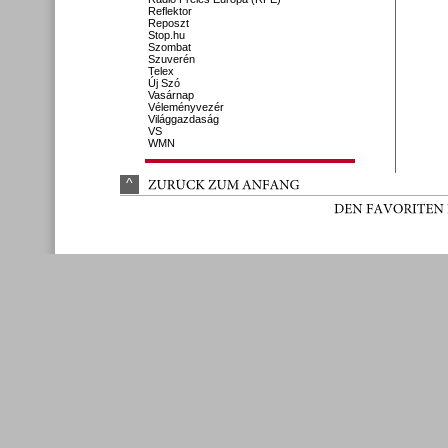
Reflektor
Reposzt
Stop.hu
Szombat
Szuverén
Telex
Új Szó
Vasárnap
Véleményvezér
Világgazdaság
VS
WMN
^
ZURÜ
CK 
ZUM 
ANFANG
DEN 
FAVORITEN 