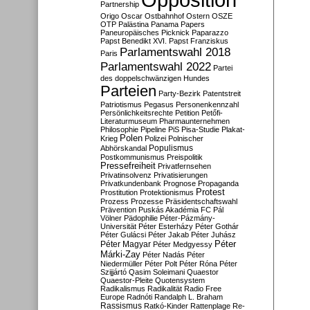
Partnership
Origo
Oscar
Ostbahnhof
Ostern
OSZE
OTP
Palästina
Panama Papers
Paneuropäisches Picknick
Paparazzo
Papst Benedikt XVI.
Papst Franziskus
Parlamentswahl 2018
Paris
Parlamentswahl 2022
Partei
des doppelschwänzigen Hundes
Parteien
Party-Bezirk
Patentstreit
Patriotismus
Pegasus
Personenkennzahl
Persönlichkeitsrechte
Petition
Petőfi-
Literaturmuseum
Pharmaunternehmen
Philosophie
Pipeline
PiS
Pisa-Studie
Plakat-
Polen
Krieg
Polizei
Polnischer
Populismus
Abhörskandal
Postkommunismus
Preispolitik
Pressefreiheit
Privatfernsehen
Privatinsolvenz
Privatisierungen
Privatkundenbank
Prognose
Propaganda
Protest
Prostitution
Protektionismus
Prozess
Prozesse
Präsidentschaftswahl
Prävention
Puskás Akadémia FC
Pál
Völner
Pädophilie
Péter-Pázmány-
Universität
Péter Esterházy
Péter Gothár
Péter Gulácsi
Péter Jakab
Péter Juhász
Péter
Péter Magyar
Péter Medgyessy
Márki-Zay
Péter Nadás
Péter
Niedermüller
Péter Polt
Péter Róna
Péter
Szijjártó
Qasim Soleimani
Quaestor
Quaestor-Pleite
Quotensystem
Radikalismus
Radikalität
Radio Free
Europe
Radnóti
Randalph L. Braham
Rassismus
Ratkó-Kinder
Rattenplage
Re-