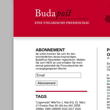
ABONNEMENT
P
Ab sofort können Sie sich für den
O
wöchentlichen deutschsprachigen
30
BudaPost-Newsletter registrieren. Melden
Sie sich HIER an und erhalten Sie noch
Ei
einmal gebündelt die Presseberichte der
Lá
vorangegangenen Woche.
Op
In
be
We
Bu
ei
Zu
st
TAGS
Jo
ih
ge
"Lügenrede"
#MeToo
1. Mai
9/11
15. März
wü
1956
17-Punkte-Plan
99
168 óra
444
St
1968er
1989
1989/90
2016
2017
2020