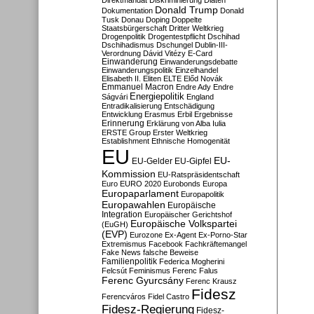
Direktmandat
Diskriminierung
Diäten
Donald Trump
Dokumentation
Donald
Tusk
Donau
Doping
Doppelte
Staatsbürgerschaft
Dritter Weltkrieg
Drogenpolitik
Drogentestpflicht
Dschihad
Dschihadismus
Dschungel
Dublin-III-
Verordnung
Dávid Vitézy
E-Card
Einwanderung
Einwanderungsdebatte
Einwanderungspolitik
Einzelhandel
Elisabeth II.
Eliten
ELTE
Előd Novák
Emmanuel Macron
Endre Ady
Endre
Energiepolitik
Ságvári
England
Entradikalisierung
Entschädigung
Entwicklung
Erasmus
Erbil
Ergebnisse
Erinnerung
Erklärung von Alba Iulia
ERSTE Group
Erster Weltkrieg
Establishment
Ethnische Homogenität
EU
EU-
EU-Gelder
EU-Gipfel
Kommission
EU-Ratspräsidentschaft
Euro
EURO 2020
Eurobonds
Europa
Europaparlament
Europapolitik
Europawahlen
Europäische
Integration
Europäischer Gerichtshof
Europäische Volkspartei
(EuGH)
(EVP)
Eurozone
Ex-Agent
Ex-Porno-Star
Extremismus
Facebook
Fachkräftemangel
Fake News
falsche Beweise
Familienpolitik
Federica Mogherini
Felcsút
Feminismus
Ferenc Falus
Ferenc Gyurcsány
Ferenc Krausz
Fidesz
Ferencváros
Fidel Castro
Fidesz-Regierung
Fidesz-