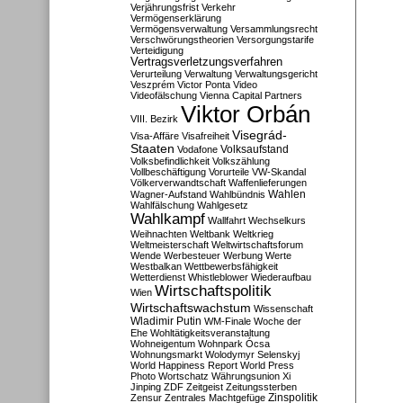
Verjährungsfrist
Verkehr
Vermögenserklärung
Vermögensverwaltung
Versammlungsrecht
Verschwörungstheorien
Versorgungstarife
Verteidigung
Vertragsverletzungsverfahren
Verurteilung
Verwaltung
Verwaltungsgericht
Veszprém
Victor Ponta
Video
Videofälschung
Vienna Capital Partners
Viktor Orbán
VIII. Bezirk
Visegrád-
Visa-Affäre
Visafreiheit
Staaten
Vodafone
Volksaufstand
Volksbefindlichkeit
Volkszählung
Vollbeschäftigung
Vorurteile
VW-Skandal
Völkerverwandtschaft
Waffenlieferungen
Wahlen
Wagner-Aufstand
Wahlbündnis
Wahlfälschung
Wahlgesetz
Wahlkampf
Wallfahrt
Wechselkurs
Weihnachten
Weltbank
Weltkrieg
Weltmeisterschaft
Weltwirtschaftsforum
Wende
Werbesteuer
Werbung
Werte
Westbalkan
Wettbewerbsfähigkeit
Wetterdienst
Whistleblower
Wiederaufbau
Wirtschaftspolitik
Wien
Wirtschaftswachstum
Wissenschaft
Wladimir Putin
WM-Finale
Woche der
Ehe
Wohltätigkeitsveranstaltung
Wohneigentum
Wohnpark Ócsa
Wohnungsmarkt
Wolodymyr Selenskyj
World Happiness Report
World Press
Photo
Wortschatz
Währungsunion
Xi
Jinping
ZDF
Zeitgeist
Zeitungssterben
Zensur
Zentrales Machtgefüge
Zinspolitik