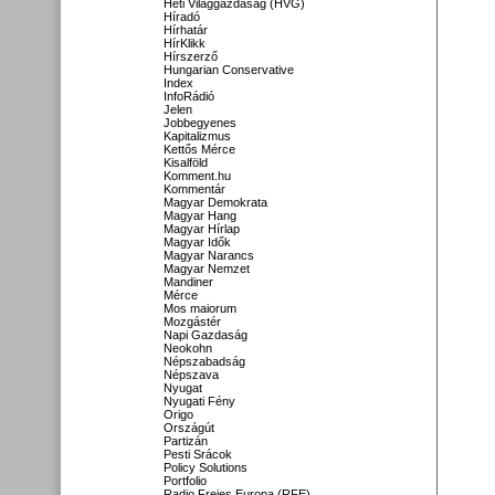
Heti Világgazdaság (HVG)
Híradó
Hírhatár
HírKlikk
Hírszerző
Hungarian Conservative
Index
InfoRádió
Jelen
Jobbegyenes
Kapitalizmus
Kettős Mérce
Kisalföld
Komment.hu
Kommentár
Magyar Demokrata
Magyar Hang
Magyar Hírlap
Magyar Idők
Magyar Narancs
Magyar Nemzet
Mandiner
Mérce
Mos maiorum
Mozgástér
Napi Gazdaság
Neokohn
Népszabadság
Népszava
Nyugat
Nyugati Fény
Origo
Országút
Partizán
Pesti Srácok
Policy Solutions
Portfolio
Radio Freies Europa (RFE)