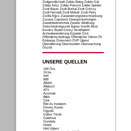
Zivilgesellschaft
Zoltán Balog
Zoltán Gál
Zoltán Kész
Zoltán Pokorni
Zoltán Spéder
Zsolt Bayer
Zsolt Borkai
Zsolt Gréczy
Zsolt Hernádi
Zsolt Molnár
Zsolt Petry
Zsófia Rácz
Zuwanderungsbeschränkung
Zuzana Čaputová
Zwangsräumungen
Zweidrittelmehrheit
Zweiter Weltkrieg
Zwischenkriegszeit
Ágnes Geréb
Ákos
Kovács
Árpád Göncz
Ásotthalom
Ärzteabwanderung
Érpatak
Ózd
Öffentliche Aufträge
Öffentlicher Dienst
Öl-
Embargo
Österreich
ÖVP
Újpest
Überalterung
Überstunden
Überwachung
Őszöd
UNSERE QUELLEN
168 Óra
24.hu
444
888
Alfahír
Átlátszó
ATV
Azonnali
Blikk
Cink
Élet és Irodalom
Ferenc Kumin
Figyelő
Gábor Török
Galamus
Gondola
Hetek
Heti Válasz