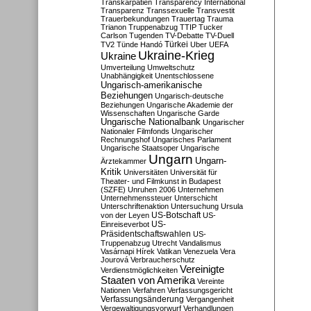
Transkarpatien
Transparency International
Transparenz
Transsexuelle
Transvestit
Trauerbekundungen
Trauertag
Trauma
Trianon
Truppenabzug
TTIP
Tucker
Carlson
Tugenden
TV-Debatte
TV-Duell
Türkei
TV2
Tünde Handó
Uber
UEFA
Ukraine-Krieg
Ukraine
Umverteilung
Umweltschutz
Unabhängigkeit
Unentschlossene
Ungarisch-amerikanische
Beziehungen
Ungarisch-deutsche
Beziehungen
Ungarische Akademie der
Wissenschaften
Ungarische Garde
Ungarische Nationalbank
Ungarischer
Nationaler Filmfonds
Ungarischer
Rechnungshof
Ungarisches Parlament
Ungarische Staatsoper
Ungarische
Ungarn
Ungarn-
Ärztekammer
Kritik
Universitäten
Universität für
Theater- und Filmkunst in Budapest
(SZFE)
Unruhen 2006
Unternehmen
Unternehmenssteuer
Unterschicht
Unterschriftenaktion
Untersuchung
Ursula
US-Botschaft
von der Leyen
US-
US-
Einreiseverbot
Präsidentschaftswahlen
US-
Truppenabzug
Utrecht
Vandalismus
Vasárnapi Hírek
Vatikan
Venezuela
Vera
Jourová
Verbraucherschutz
Vereinigte
Verdienstmöglichkeiten
Staaten von Amerika
Vereinte
Nationen
Verfahren
Verfassungsgericht
Verfassungsänderung
Vergangenheit
Vergewaltigungsvorwurf
Verhandlungen