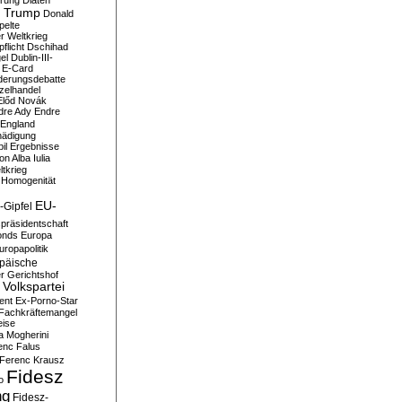
erung
Diäten
 Trump
Donald
pelte
er Weltkrieg
flicht
Dschihad
el
Dublin-III-
E-Card
derungsdebatte
zelhandel
Előd Novák
dre Ady
Endre
England
hädigung
il
Ergebnisse
n Alba Iulia
ltkrieg
 Homogenität
EU-
-Gipfel
präsidentschaft
onds
Europa
uropapolitik
päische
r Gerichtshof
Volkspartei
ent
Ex-Porno-Star
Fachkräftemangel
eise
a Mogherini
enc Falus
Ferenc Krausz
Fidesz
o
ng
Fidesz-