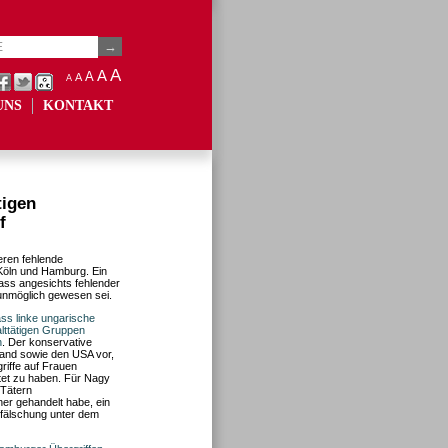
A
A
A
A
A
UNS
KONTAKT
tigen
f
deren fehlende
n Köln und Hamburg. Ein
ass angesichts fehlender
unmöglich gewesen sei.
ss linke ungarische
lttätigen Gruppen
n
. Der konservative
land sowie den USA vor,
griffe auf Frauen
tet zu haben. Für Nagy
 Tätern
er gehandelt habe, ein
rfälschung unter dem