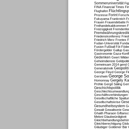
Sommeruniversität
Fig
FINA
Financial Times
Fi
Flüchtlingsp
Flughafen
Forint
Prozesse
Forsch
Fukuyama
Frankreich
F
Frauen
Frauendebatte
F
Freihandelsabkommen
F
Freizügigkeit
Fremdenfein
Fremdwährungskredit
Friedenskonferenz
Frie
Friedrich Merz
Frontex
F
Fudan-Universität
Funda
Fusion
Fußball
Fót
Föder
Fördergelder
Gallup
Gast
Gastronomie
Gaza-Konfl
Gedenken
Geert Wilde
Geheimdienste
Geldpolit
Gemeinsam 2014
gend
Geopolit
Generalstreik
George Floyd
George Fl
George So
Gershwin
Gergely K
Homonnay
Pröhle
Gergő Sáling
Geri
Geschichtspolitik
Geschlechtsumwandlun
Geschäftsverbindungen
Gesellschaftliche Spaltu
Gese
Gesellschaftskrise
Gesundheitssystem
Ge
Gewalt
Gewaltserie
Gew
Ghaith Pharaon
Giftansc
Meloni
Glaubwürdigkeit
Gleichbehandlungsbehö
Gleichberechtigung
Glob
Gläubiger
Goldener Bär