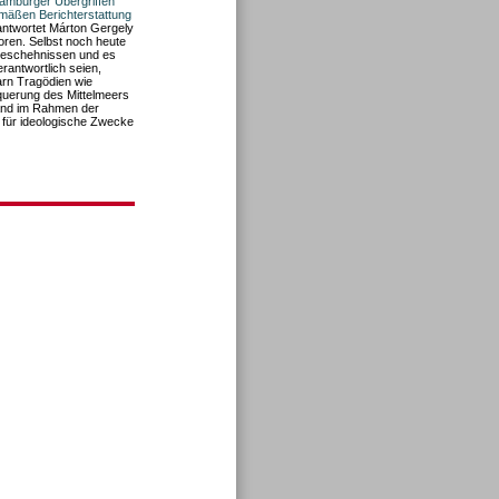
amburger Übergriffen
emäßen Berichterstattung
antwortet Márton Gergely
toren. Selbst noch heute
 Geschehnissen und es
erantwortlich seien,
arn Tragödien wie
rquerung des Mittelmeers
land im Rahmen der
e für ideologische Zwecke