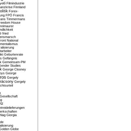
yelő
Filmindustrie
nanzkrise
Finnland
olitik
Forex-
ung
FPÖ
Francis
rans Timmermans
reedom House
reimaurer
dlichkeit
e
fried
densmarsch
ront National
mentalismus
alisierung
arbeiter
ikt
Geburtenrate
rs
Gefängnis
ik
Gemeinsam-PM
Gender Studies
ik
George Clooney
oys
George
ros
Gergely
arácsony
Gergely
chtsurteil
g
Gesellschaft
ng
tz
treidelieferungen
erkschaften
hlag
Giorgia
rde
alisierung
Golden Globe