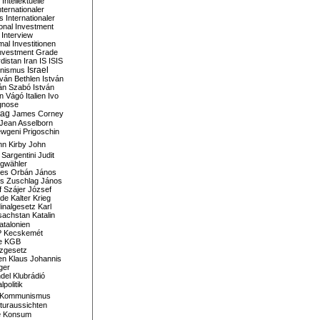
Intellektuelle
nternationaler
s
Internationaler
ional Investment
Interview
mal
Investitionen
nvestment Grade
rdistan
Iran
IS
ISIS
Israel
ionismus
tván Bethlen
István
ván Szabó
István
án Vágó
Italien
Ivo
gnose
tag
James Corney
Jean Asselborn
wgeni Prigoschin
hn Kirby
John
 Sargentini
Judit
gwähler
es Orbán
János
s Zuschlag
János
 Szájer
József
nde
Kalter Krieg
inalgesetz
Karl
sachstan
Katalin
atalonien
P
Kecskemét
e
KGB
tzgesetz
en
Klaus Johannis
ger
del
Klubrádió
politik
Kommunismus
turaussichten
e
Konsum