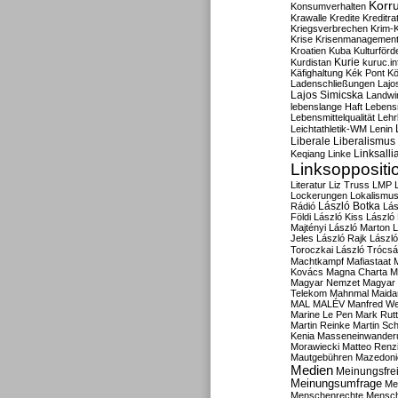
Korru
Konsumverhalten
Krawalle
Kredite
Kreditra
Kriegsverbrechen
Krim-K
Krise
Krisenmanagemen
Kroatien
Kuba
Kulturförd
Kurdistan
Kurie
kuruc.in
Käfighaltung
Kék Pont
Kö
Ladenschließungen
Lajo
Lajos Simicska
Landwir
lebenslange Haft
Lebensm
Lebensmittelqualität
Lehr
Leichtathletik-WM
Lenin
Liberale
Liberalismus
Linksalli
Keqiang
Linke
Linksoppositi
Literatur
Liz Truss
LMP
Lockerungen
Lokalismu
Rádió
László Botka
Lás
Földi
László Kiss
László
Majtényi
László Marton
L
Jeles
László Rajk
Lászl
Toroczkai
László Trócsá
Machtkampf
Mafiastaat
Kovács
Magna Charta
M
Magyar Nemzet
Magyar 
Telekom
Mahnmal
Maida
MAL
MALÉV
Manfred W
Marine Le Pen
Mark Rut
Martin Reinke
Martin Sch
Kenia
Masseneinwander
Morawiecki
Matteo Renz
Mautgebühren
Mazedoni
Medien
Meinungsfrei
Meinungsumfrage
Me
Menschenrechte
Mensc