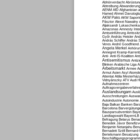
Abhörverdacht
Abrüstun
Abtreibung
Abwanderun
AENM
AfD
Afghanistan
a
Hamed
Ahmet Davutoglu
AKW Paks
AKW Sapori
Pásztor
Alexei Nawalny
Aljaksandr Lukaschenka
Amazonas
Amnesty Inter
Amtseinführung
Amtssitz
Győr
András Heisler
And
András Schiffer
András S
Veres
André Goodfriend
Angela Merkel
Anhöru
Annegret Kramp-Karren
Anti-
Anti-IS-Koalition
Ant
Antisemitismus
Antiz
Blinken
Arabische Liga
A
Arbeitsmarkt
Armee
A
Armut
Asien
Asyl
Atomde
Attentat
Attila Mesterház
Vidnyánszky
ATV
Audi H
Aufnahmezentren
Auftragsvergabeverfahr
Auslandsungarn
Ausl
Ausschreitungen
Auswa
Autoindustrie
Autonomie
Baja
Balkan
Banken
Bar
Barcelona
Barvergütung
Bausparsubvention
Baye
Landtagswahl
BayernLB
Befragung
Belarus
Benac
Benedek Jávor
Benefizv
Benjamin Netanjahu
Benz
Bernadett Széll
Bernard-
Bertelsmann
Besatzung
Beschäftigungsprogram