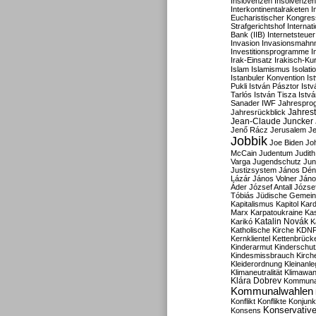
Inslovenzen
Insolvenzen
Interkontinentalraketen
I
Eucharistischer Kongres
Strafgerichtshof
Internat
Bank (IIB)
Internetsteuer
Invasion
Invasionsmahn
Investitionsprogramme
I
Irak-Einsatz
Irakisch-Ku
Islam
Islamismus
Isolat
Istanbuler Konvention
Is
Pukli
István Pásztor
Ist
Tarlós
István Tisza
Istv
Sanader
IWF
Jahrespro
Jahres
Jahresrückblick
Jean-Claude Juncker
Jenő Rácz
Jerusalem
Je
Jobbik
Joe Biden
Jo
McCain
Judentum
Judith
Varga
Jugendschutz
Jun
Justizsystem
János Dén
Lázár
János Volner
Jáno
Áder
József Antall
József
Tóbiás
Jüdische Gemei
Kapitalismus
Kapitol
Kard
Marx
Karpatoukraine
Ka
Katalin Novák
Karikó
K
Katholische Kirche
KDN
Kernklientel
Kettenbrück
Kinderarmut
Kinderschu
Kindesmissbrauch
Kirch
Kleiderordnung
Kleinanle
Klimaneutralität
Klimawan
Klára Dobrev
Kommunal
Kommunalwahlen
Konflikt
Konflikte
Konjunk
Konservativ
Konsens