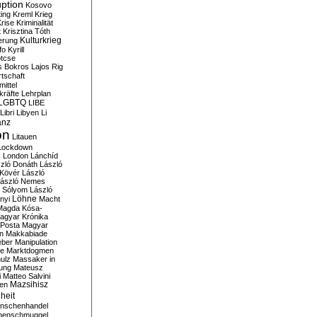
ption
Kosovo
ting
Kreml
Krieg
rise
Kriminalität
t
Krisztina Tóth
Kulturkrieg
erung
fo
Kyrill
tcse
s Bokros
Lajos Rig
tschaft
ittel
kräfte
Lehrplan
LGBTQ
LIBE
Libri
Libyen
Li
anz
on
Litauen
Lockdown
s
London
Lánchíd
zló Donáth
László
 Kövér
László
ászló Nemes
ó Sólyom
László
Löhne
nyi
Macht
Magda Kósa-
agyar Krónika
Posta
Magyar
n
Makkabiade
eber
Manipulation
te
Marktdogmen
ulz
Massaker in
ung
Mateusz
i
Matteo Salvini
en
Mazsihisz
heit
nschenhandel
henschmuggel