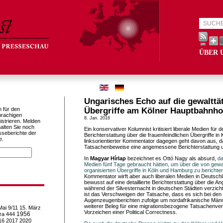
ÜBER 
Ungarisches Echo auf die gewalttä
h für den
Übergriffe am Kölner Hauptbahnho
prachigen
8. Jan. 2016
istrieren. Melden
alten Sie noch
Ein konservativer Kolumnist kritisiert liberale Medien für 
sseberichte der
Berichterstattung über die frauenfeindlichen Übergriffe i
e.
linksorientierter Kommentator dagegen geht davon aus, d
Tatsachenbeweise eine angemessene Berichterstattung 
In
Magyar Hírlap
bezeichnet es Ottó Nagy als absurd,
da
Medien fünf Tage gebraucht hätten, um über die von gewa
organisierten Übergriffe in Köln und Hamburg zu berichte
Kommentator wirft aber auch liberalen Medien in Deutsch
bewusst auf eine detaillierte Berichterstattung über die An
während der Silvesternacht in deutschen Städten verzich
ist das Verschweigen der Tatsache, dass es sich bei den
Augenzeugenberichten zufolge um nordafrikanische Männ
weiterer Beleg für eine migrationsbezogene Tatsachenve
Mai
9/11
15. März
Vorzeichen einer Political Correctness.
1956
ra
444
16
2017
2020