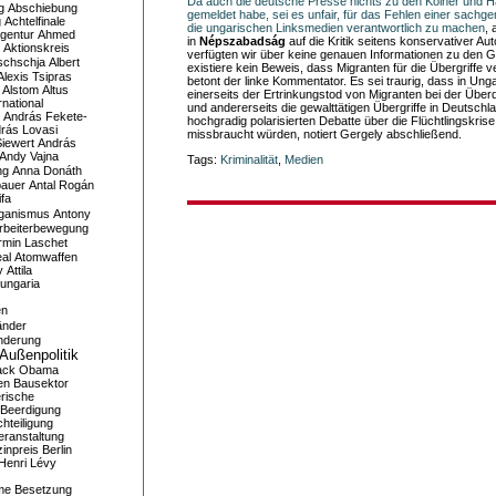
Da auch die deutsche Presse nichts zu den Kölner und H
g
Abschiebung
gemeldet habe, sei es unfair, für das Fehlen einer sachg
g
Achtelfinale
die ungarischen Linksmedien verantwortlich zu machen
, 
gentur
Ahmed
in
Népszabadság
auf die Kritik seitens konservativer Au
Aktionskreis
verfügten wir über keine genauen Informationen zu den
schschja
Albert
existiere kein Beweis, dass Migranten für die Übergriffe v
Alexis Tsipras
betont der linke Kommentator. Es sei traurig, dass in Ung
Alstom
Altus
einerseits der Ertrinkungstod von Migranten bei der Übe
national
und andererseits die gewalttätigen Übergriffe in Deutsch
András Fekete-
hochgradig polarisierten Debatte über die Flüchtlingskris
rás Lovasi
missbraucht würden, notiert Gergely abschließend.
iewert
András
Andy Vajna
Tags:
Kriminalität
,
Medien
ng
Anna Donáth
bauer
Antal Rogán
ifa
iganismus
Antony
rbeiterbewegung
rmin Laschet
al
Atomwaffen
y
Attila
ungaria
en
änder
nderung
Außenpolitik
ack Obama
en
Bausektor
rische
Beerdigung
hteiligung
eranstaltung
inpreis
Berlin
Henri Lévy
me
Besetzung