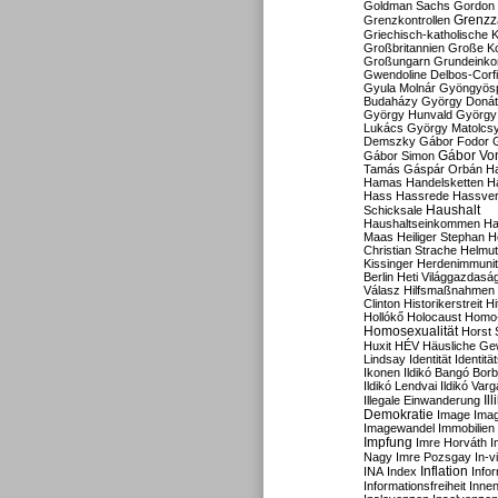
Goldman Sachs
Gordon 
Grenzz
Grenzkontrollen
Griechisch-katholische K
Großbritannien
Große Koa
Großungarn
Grundeink
Gwendoline Delbos-Corfi
Gyula Molnár
Gyöngyös
Budaházy
György Doná
György Hunvald
György
Lukács
György Matolcs
Demszky
Gábor Fodor
Gábor Vo
Gábor Simon
Tamás
Gáspár Orbán
Ha
Hamas
Handelsketten
H
Hass
Hassrede
Hassver
Haushalt
Schicksale
Haushaltseinkommen
Ha
Maas
Heiliger Stephan
H
Christian Strache
Helmut
Kissinger
Herdenimmunit
Berlin
Heti Világgazdasá
Válasz
Hilfsmaßnahmen
Clinton
Historikerstreit
Hi
Hollókő
Holocaust
Homo
Homosexualität
Horst 
Huxit
HÉV
Häusliche Ge
Lindsay
Identität
Identität
Ikonen
Ildikó Bangó Borb
Ildikó Lendvai
Ildikó Varg
Il
Illegale Einwanderung
Demokratie
Image
Ima
Imagewandel
Immobilien
Impfung
Imre Horváth
I
Nagy
Imre Pozsgay
In-v
Inflation
INA
Index
Info
Informationsfreiheit
Innen