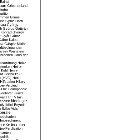
Bajnai
aun
Griechenland
irche
lition
ommen
Grüne
eld
Gyula Horn
pata
György
th
György Gattyán
 Konrád
György
y
Győr
Gábor
Gábor Kaleta
na
Gáspár Miklós
ftbedingungen
arvey Weinstein
brechen
Haus der
usordnung
Heiko
eineken
Heinz-
 Kohl
Henry
ät
Hertha BSC
g (HVG)
Heti
Hilfspaket
Hillary
tler-Vergleich
-Ehe
Homophobie
Seehofer
Hunxit
walt
Hír TV
Iain
spolitik
Ideologie
ély
Ildikó Enyedi
a
Ildikó Vida
liberale
geschaden
Impeachment
mre Kertész
Imre
itro-Fertilisation
rmanten
politik