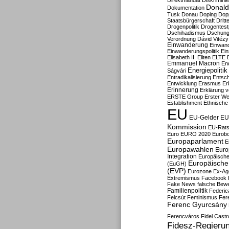
Direktmandat
Diskrimini
Donald
Dokumentation
Tusk
Donau
Doping
Dop
Staatsbürgerschaft
Dritt
Drogenpolitik
Drogentestp
Dschihadismus
Dschung
Verordnung
Dávid Vitézy
Einwanderung
Einwan
Einwanderungspolitik
Ein
Elisabeth II.
Eliten
ELTE
Emmanuel Macron
En
Energiepolitik
Ságvári
Entradikalisierung
Entsc
Entwicklung
Erasmus
Erb
Erinnerung
Erklärung vo
ERSTE Group
Erster We
Establishment
Ethnische
EU
EU-Gelder
EU
Kommission
EU-Rats
Euro
EURO 2020
Eurob
Europaparlament
E
Europawahlen
Euro
Integration
Europäische
Europäische 
(EuGH)
(EVP)
Eurozone
Ex-Ag
Extremismus
Facebook
Fake News
falsche Bew
Familienpolitik
Federic
Felcsút
Feminismus
Fer
Ferenc Gyurcsány
Ferencváros
Fidel Castr
Fidesz-Regieru