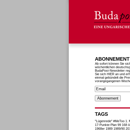
ABONNEMENT
Ab sofort können Sie sic
wöchentlichen deutschs
BudaPost-Newsletter reg
Sie sich HIER an und erh
einmal gebündelt die Pre
vorangegangenen Woch
TAGS
"Lügenrede"
#MeToo
1. 
17-Punkte-Plan
99
168 ó
1968er
1989
1989/90
20