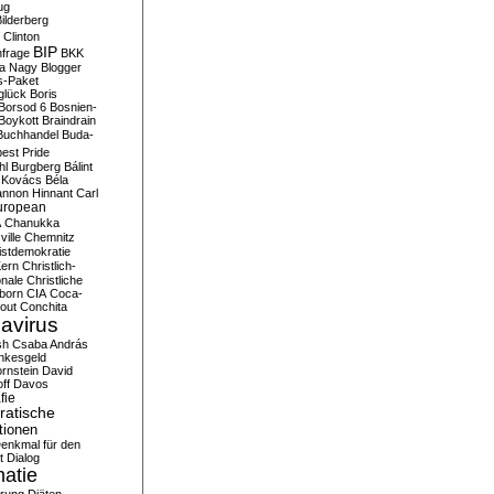
ug
ilderberg
l Clinton
BIP
frage
BKK
ka Nagy
Blogger
s-Paket
glück
Boris
Borsod 6
Bosnien-
Boykott
Braindrain
Buchhandel
Buda-
est Pride
hl
Burgberg
Bálint
 Kovács
Béla
nnon Hinnant
Carl
uropean
A
Chanukka
ville
Chemnitz
istdemokratie
Kern
Christlich-
onale
Christliche
born
CIA
Coca-
out
Conchita
avirus
sh
Csaba András
nkesgeld
rnstein
David
ff
Davos
fie
atische
tionen
enkmal für den
t
Dialog
atie