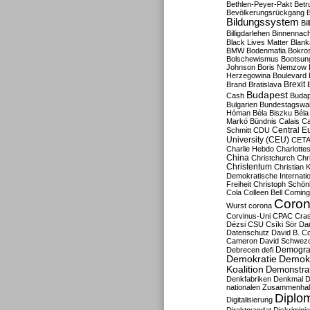
Bethlen-Peyer-Pakt
Betr
Bevölkerungsrückgang
B
Bildungssystem
Bil
Billigdarlehen
Binnennach
Black Lives Matter
Blan
BMW
Bodenmafia
Bokro
Bolschewismus
Bootsun
Johnson
Boris Nemzow
Herzegowina
Boulevard
Brexit
Brand
Bratislava
Budapest
Cash
Budap
Bulgarien
Bundestagswa
Hóman
Béla Biszku
Béla
Markó
Bündnis
Calais
Ca
Central E
Schmitt
CDU
University (CEU)
CET
Charlie Hebdo
Charlottes
China
Christchurch
Chr
Christentum
Christian 
Demokratische Internati
Freiheit
Christoph Schön
Cola
Colleen Bell
Coming
Coron
Wurst
corona
Corvinus-Uni
CPAC
Cra
Dézsi
CSU
Csíki Sör
Da
Datenschutz
David B. Co
Cameron
David Schwezo
Demogra
Debrecen
defi
Demokratie
Demokr
Koalition
Demonstra
Denkfabriken
Denkmal
D
nationalen Zusammenhal
Diplom
Digitalisierung